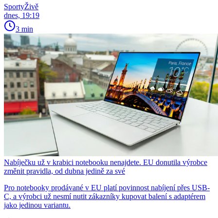
SportyŽivě
dnes, 19:19
3 min
Nabíječku už v krabici notebooku nenajdete. EU donutila výrobce
změnit pravidla, od dubna jedině za své
Pro notebooky prodávané v EU platí povinnost nabíjení přes USB-
C, a výrobci už nesmí nutit zákazníky kupovat balení s adaptérem
jako jedinou variantu.