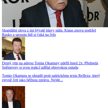
Skandální slova z úst bývalé hlavy státu. Klaus znovu podržel
Rusko a spousta lidí si ťuká na čelo
Drsný vtip na adresu Tomia Okamury udeřil hned 2x: Předseda
Sněmovny si svou reakcí udělal obrovskou ostudu
Tomio Okamura se ohradil proti satirickému textu Reflexu, který
zjevně četl jako běžnou zprávu. Nejde...