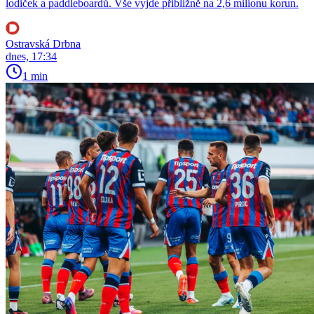
lodiček a paddleboardů. Vše vyjde přibližně na 2,6 milionu korun.
Ostravská Drbna
dnes, 17:34
1 min