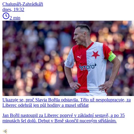
Chalupáři-Zahrádkáři
dnes, 19:32
2 min
Ukazuje se, proč Slavia Bořila odstavila. Tělo už nespolupracuje, za
Liberec odehrál jen půl hodiny a musel střídat
Jan Bořil nastoupil za Liberec poprvé v základní sestavě, a po 35
minutách šel dolů. Debut v Brně skončil nuceným střídáním.