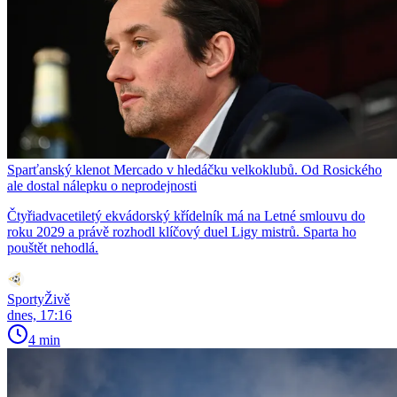
Sparťanský klenot Mercado v hledáčku velkoklubů. Od Rosického
ale dostal nálepku o neprodejnosti
Čtyřiadvacetiletý ekvádorský křídelník má na Letné smlouvu do
roku 2029 a právě rozhodl klíčový duel Ligy mistrů. Sparta ho
pouštět nehodlá.
SportyŽivě
dnes, 17:16
4 min