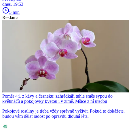
dnes, 19:53
5 min
Reklama
Poměr 4:1 z kávy a česneku: zahrádkáři tuhle směs sypou do
květináčů a pokojovky kvetou i v zimě. Mšice z ní utečou
Pokojové rostliny je třeba vždy správně vyživit. Pokud to dokážete,
budou vám dělat radost po opravdu dlouhá léta.