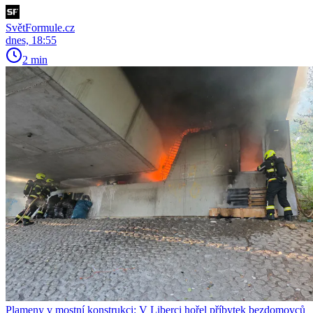
SvětFormule.cz
dnes, 18:55
2 min
Plameny v mostní konstrukci: V Liberci hořel příbytek bezdomovců