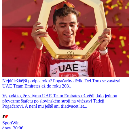
Nejdůležitější podpis roku? Pogačarův dědic Del Toro se zavázal
UAE Team Emirates až do roku 2031
Vypadá to, že v týmu UAE Team Emirates už vědí, kdo jednou
převezme štafetu po slovinském stroji na vítězství Tadeji
Pogačarovi. A není mu ještě ani třiadvacet let...
SportWin
dnes, 20:06