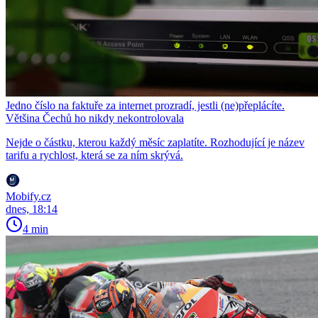
Jedno číslo na faktuře za internet prozradí, jestli (ne)přeplácíte.
Většina Čechů ho nikdy nekontrolovala
Nejde o částku, kterou každý měsíc zaplatíte. Rozhodující je název
tarifu a rychlost, která se za ním skrývá.
Mobify.cz
dnes, 18:14
4 min