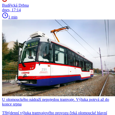
Budějcká Drbna
dnes, 17:14
1 min
U olomouckého nádraží nepojedou tramvaje. Výluka potrvá až do
konce srpna
Třítýdenní výluka tramvajového provozu čeká olomoucké hlavní