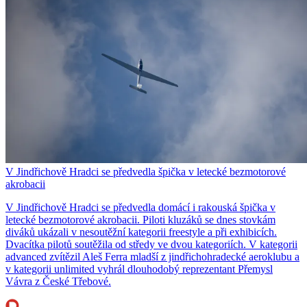
V Jindřichově Hradci se předvedla špička v letecké bezmotorové
akrobacii
V Jindřichově Hradci se předvedla domácí i rakouská špička v
letecké bezmotorové akrobacii. Piloti kluzáků se dnes stovkám
diváků ukázali v nesoutěžní kategorii freestyle a při exhibicích.
Dvacítka pilotů soutěžila od středy ve dvou kategoriích. V kategorii
advanced zvítězil Aleš Ferra mladší z jindřichohradecké aeroklubu a
v kategorii unlimited vyhrál dlouhodobý reprezentant Přemysl
Vávra z České Třebové.