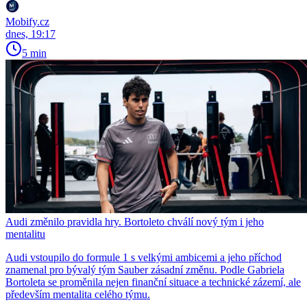
Mobify.cz
dnes, 19:17
5 min
Audi změnilo pravidla hry. Bortoleto chválí nový tým i jeho
mentalitu
Audi vstoupilo do formule 1 s velkými ambicemi a jeho příchod
znamenal pro bývalý tým Sauber zásadní změnu. Podle Gabriela
Bortoleta se proměnila nejen finanční situace a technické zázemí, ale
především mentalita celého týmu.