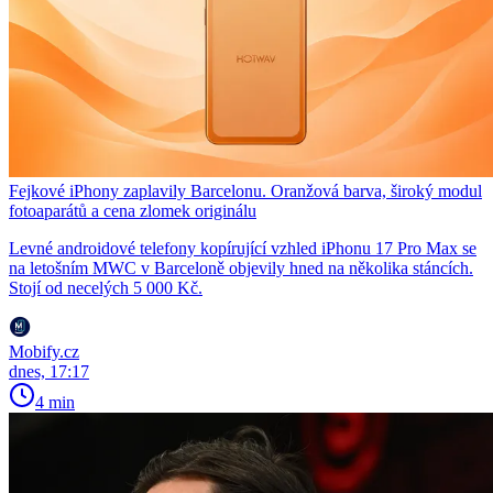
Fejkové iPhony zaplavily Barcelonu. Oranžová barva, široký modul
fotoaparátů a cena zlomek originálu
Levné androidové telefony kopírující vzhled iPhonu 17 Pro Max se
na letošním MWC v Barceloně objevily hned na několika stáncích.
Stojí od necelých 5 000 Kč.
Mobify.cz
dnes, 17:17
4 min