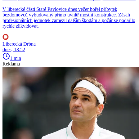
V liberecké části Staré Pavlovice dnes večer hořel příbytek
bezdomovců vybudovaný přímo uvnitř mostní konstrukce. Zásah
profesionálních jednotek zamezil dalším škodám a požár se podařilo
rychle zlikvidovat.
Liberecká Drbna
dnes, 18:52
1 min
Reklama