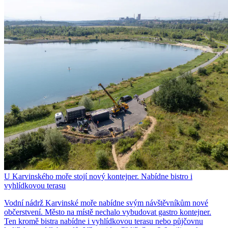
U Karvinského moře stojí nový kontejner. Nabídne bistro i
vyhlídkovou terasu
Vodní nádrž Karvinské moře nabídne svým návštěvníkům nové
občerstvení. Město na místě nechalo vybudovat gastro kontejner.
Ten kromě bistra nabídne i vyhlídkovou terasu nebo půjčovnu