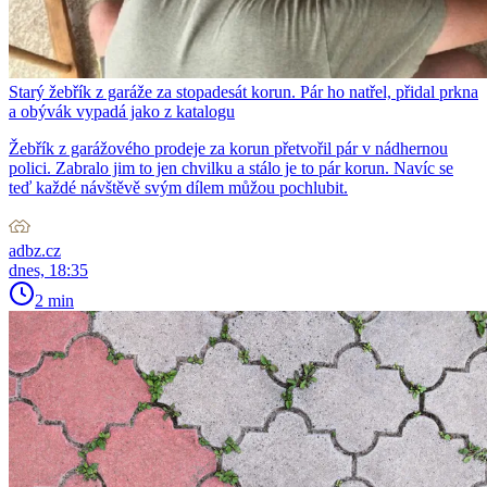
Starý žebřík z garáže za stopadesát korun. Pár ho natřel, přidal prkna
a obývák vypadá jako z katalogu
Žebřík z garážového prodeje za korun přetvořil pár v nádhernou
polici. Zabralo jim to jen chvilku a stálo je to pár korun. Navíc se
teď každé návštěvě svým dílem můžou pochlubit.
adbz.cz
dnes, 18:35
2 min