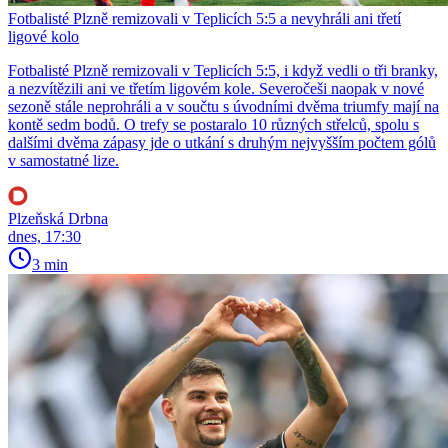
Fotbalisté Plzně remizovali v Teplicích 5:5 a nevyhráli ani třetí
ligové kolo
Fotbalisté Plzně remizovali v Teplicích 5:5, i když vedli o tři branky,
a nezvítězili ani ve třetím ligovém kole. Severočeši naopak v nové
sezoně stále neprohráli a v součtu s úvodními dvěma triumfy mají na
kontě sedm bodů. O trefy se postaralo 10 různých střelců, spolu s
dalšími dvěma zápasy jde o utkání s druhým nejvyšším počtem gólů
v samostatné lize.
Plzeňská Drbna
dnes, 17:30
3 min