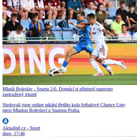
Mladá Boleslav - Sparta 2:0. Domácí si připisují naprosto
zasloužený triumf
Sledovali jsme online utkání třetího kola fotbalové Chance Ligy
mezi Mladou Boleslaví a Spartou Praha.
Aktuálně.cz - Sport
dnes, 17:48