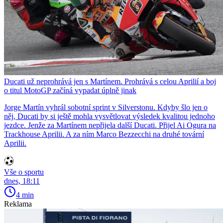
Ducati už neprohrává jen s Martínem. Prohrává s celou Aprilií a boj
o titul MotoGP začíná vypadat úplně jinak
Jorge Martín vyhrál sobotní sprint v Silverstonu. Kdyby šlo jen o
něj, Ducati by si ještě mohla vysvětlovat výsledek kvalitou jednoho
jezdce. Jenže za Martínem nepřijela další Ducati. Přijel Ai Ogura na
Trackhouse Aprilii. A za ním Marco Bezzecchi na druhé tovární
Aprilii.
Vše o sportu
dnes, 18:11
4 min
Reklama