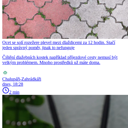
Ocet se solí rozežere plevel mezi dlaždicemi za 12 hodin. Stačí
jeden správný poměr, jinak to nefunguje
Čištění dlažebních kostek například příjezdové cesty nemusí být
velkým problémem. Mnoho prostředků už máte doma.
Chalupáři-Zahrádkáři
dnes, 18:28
2 min