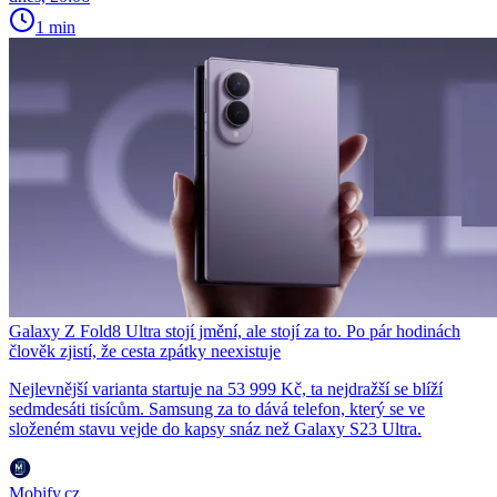
1 min
Galaxy Z Fold8 Ultra stojí jmění, ale stojí za to. Po pár hodinách
člověk zjistí, že cesta zpátky neexistuje
Nejlevnější varianta startuje na 53 999 Kč, ta nejdražší se blíží
sedmdesáti tisícům. Samsung za to dává telefon, který se ve
složeném stavu vejde do kapsy snáz než Galaxy S23 Ultra.
Mobify.cz