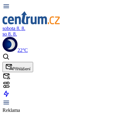
sobota 8. 8.
so 8. 8.
22°C
Přihlášení
Reklama