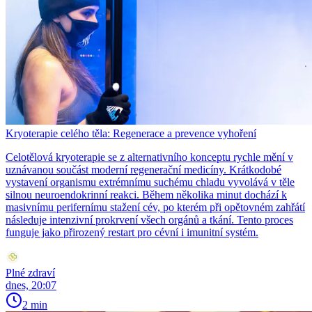
Kryoterapie celého těla: Regenerace a prevence vyhoření
Celotělová kryoterapie se z alternativního konceptu rychle mění v
uznávanou součást moderní regenerační medicíny. Krátkodobé
vystavení organismu extrémnímu suchému chladu vyvolává v těle
silnou neuroendokrinní reakci. Během několika minut dochází k
masivnímu perifernímu stažení cév, po kterém při opětovném zahřátí
následuje intenzivní prokrvení všech orgánů a tkání. Tento proces
funguje jako přirozený restart pro cévní i imunitní systém.
Plné zdraví
dnes, 20:07
2 min