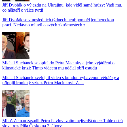
Jiří Dvořák o výjezdu na Ukrajinu, kde viděl samé hrůzy: Vadí mu,
co někteří o válce tvrdí
Jiří Dvořák se v posledních týdnech nepřipomněl jen hereckou
prací. Nedávno mluvil o svých zkušenostech z...
Michal Suchánek se opřel do Petra Macinky a jeho vyjádření o
klimatické krizi: Tímto videem mu udělal obří ostudu
Michal Suchánek zveřejnil video s bundou vybavenou větráčky a
připojil ironický vzkaz Petru Macinkovi. Za...
Miloš Zeman zasadil Petru Pavlovi zatím nejtvrdší úder: Tahle ostrá
slova rozdělila Česko na 2 tábory