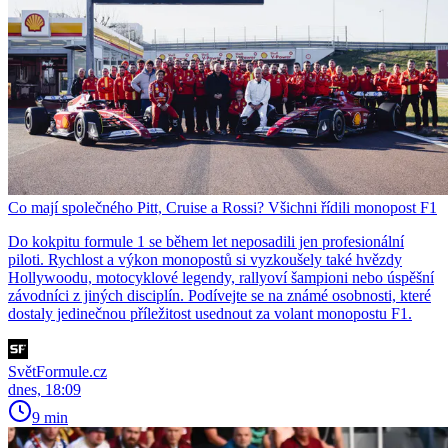
Co mají společného Pitt, Cruise a Rossi? Všichni řídili monopost F1
Do kokpitu formule 1 se během let neposadili jen profesionální
piloti. Rychlost a výkon monopostů si vyzkoušely také hvězdy
Hollywoodu, motocyklové legendy, rallyoví šampioni nebo úspěšní
závodníci z jiných disciplín. Podívejte se na známé osobnosti, které
dostaly jedinečnou příležitost usednout za volant monopostu F1.
SvětFormule.cz
dnes, 18:09
9 min