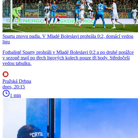
Sparta znovu padla. V Mladé Boleslavi prohrála 0:2, domácí vedou
ligu
Fotbalisté Sparty prohráli v Mladé Boleslavi 0:2 a po druhé porážce
v sezoně mají po třech ligových kolech pouze tři body. Středočeši
vedou tabulku.
Pražská Drbna
dnes, 20:15
1 min