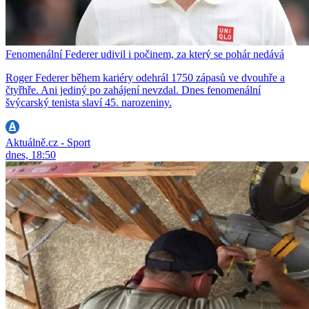
Fenomenální Federer udivil i počinem, za který se pohár nedává
Roger Federer během kariéry odehrál 1750 zápasů ve dvouhře a
čtyřhře. Ani jediný po zahájení nevzdal. Dnes fenomenální
švýcarský tenista slaví 45. narozeniny.
Aktuálně.cz - Sport
dnes, 18:50