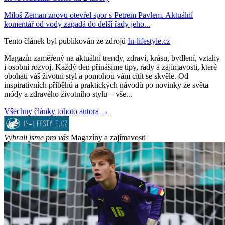
Miloš Zeman znovu otevřel spor s Petrem Pavlem. Aktuální
komentář od vody zapadá do delší řady jeho...
Tento článek byl publikován ze zdrojů
In-lifestyle.cz
Magazín zaměřený na aktuální trendy, zdraví, krásu, bydlení, vztahy
i osobní rozvoj. Každý den přinášíme tipy, rady a zajímavosti, které
obohatí váš životní styl a pomohou vám cítit se skvěle. Od
inspirativních příběhů a praktických návodů po novinky ze světa
módy a zdravého životního stylu – vše...
Všechny články tohoto autora →
Vybrali jsme pro vás
Magazíny a zajímavosti