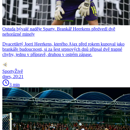
Ostuda bývalé naděje Sparty. Brankář Heerkens předvedl dvě
nehorázné minely
Dvacetiletý Joeri Heerkens, kterého Ajax před rokem kupoval jako
brankáře budoucnosti, si za šest srpnových dnů připsal dvě trapné
chyby, jednu v přípravě, druhou v ostrém zápase.
SportyŽivě
dnes, 20:21
3 min