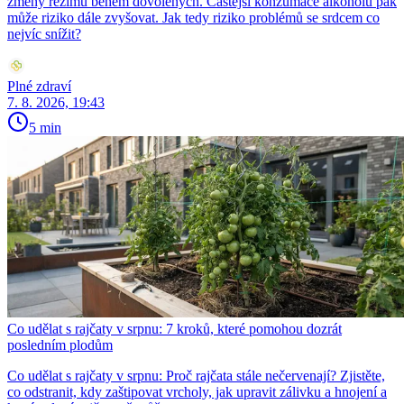
změny režimu během dovolených. Častější konzumace alkoholu pak
může riziko dále zvyšovat. Jak tedy riziko problémů se srdcem co
nejvíc snížit?
Plné zdraví
7. 8. 2026, 19:43
5 min
Co udělat s rajčaty v srpnu: 7 kroků, které pomohou dozrát
posledním plodům
Co udělat s rajčaty v srpnu: Proč rajčata stále nečervenají? Zjistěte,
co odstranit, kdy zaštipovat vrcholy, jak upravit zálivku a hnojení a