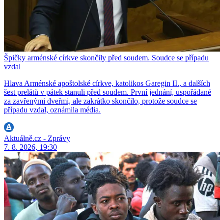
Špičky arménské církve skončily před soudem. Soudce se případu
vzdal
Hlava Arménské apoštolské církve, katolikos Garegin II., a dalších
šest prelátů v pátek stanuli před soudem. První jednání, uspořádané
za zavřenými dveřmi, ale zakrátko skončilo, protože soudce se
případu vzdal, oznámila média.
Aktuálně.cz - Zprávy
7. 8. 2026, 19:30