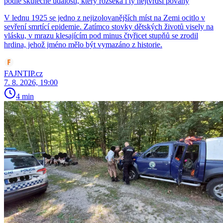
podle skutečné události, který rozseká i ty nejtvrdší povahy
V lednu 1925 se jedno z nejizolovanějších míst na Zemi ocitlo v
sevření smrtící epidemie. Zatímco stovky dětských životů visely na
vlásku, v mrazu klesajícím pod minus čtyřicet stupňů se zrodil
hrdina, jehož jméno mělo být vymazáno z historie.
FAJNTIP.cz
7. 8. 2026, 19:00
4 min