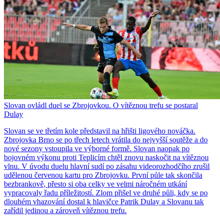
Slovan ovládl duel se Zbrojovkou. O vítěznou trefu se postaral
Dulay
Slovan se ve třetím kole představil na hřišti ligového nováčka.
Zbrojovka Brno se po třech letech vrátila do nejvyšší soutěže a do
nové sezony vstoupila ve výborné formě. Slovan naopak po
bojovném výkonu proti Teplicím chtěl znovu naskočit na vítěznou
vlnu. V úvodu duelu hlavní sudí po zásahu videorozhodčího zrušil
udělenou červenou kartu pro Zbrojovku. První půle tak skončila
bezbrankově, přesto si oba celky ve velmi náročném utkání
vypracovaly řadu příležitostí. Zlom přišel ve druhé půli, kdy se po
dlouhém vhazování dostal k hlavičce Patrik Dulay a Slovanu tak
zařídil jedinou a zároveň vítěznou trefu.