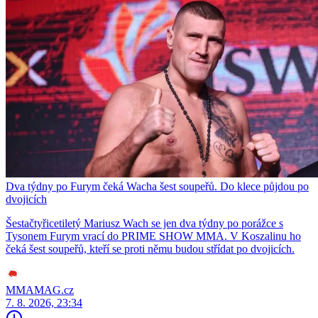
Dva týdny po Furym čeká Wacha šest soupeřů. Do klece půjdou po
dvojicích
Šestačtyřicetiletý Mariusz Wach se jen dva týdny po porážce s
Tysonem Furym vrací do PRIME SHOW MMA. V Koszalinu ho
čeká šest soupeřů, kteří se proti němu budou střídat po dvojicích.
MMAMAG.cz
7. 8. 2026, 23:34