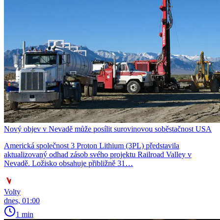
Nový objev v Nevadě může posílit surovinovou soběstačnost USA
Americká společnost 3 Proton Lithium (3PL) představila
aktualizovaný odhad zásob svého projektu Railroad Valley v
Nevadě. Ložisko obsahuje přibližně 31…
Volty
dnes, 01:00
1 min