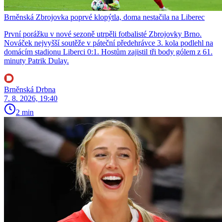
Brněnská Zbrojovka poprvé klopýtla, doma nestačila na Liberec
První porážku v nové sezoně utrpěli fotbalisté Zbrojovky Brno.
Nováček nejvyšší soutěže v páteční předehrávce 3. kola podlehl na
domácím stadionu Liberci 0:1. Hostům zajistil tři body gólem z 61.
minuty Patrik Dulay.
Brněnská Drbna
7. 8. 2026, 19:40
2 min