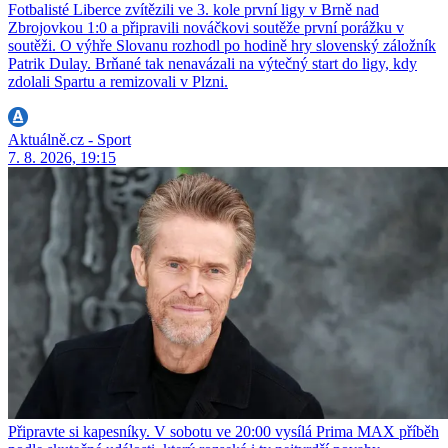
Fotbalisté Liberce zvítězili ve 3. kole první ligy v Brně nad
Zbrojovkou 1:0 a připravili nováčkovi soutěže první porážku v
soutěži. O výhře Slovanu rozhodl po hodině hry slovenský záložník
Patrik Dulay. Brňané tak nenavázali na výtečný start do ligy, kdy
zdolali Spartu a remizovali v Plzni.
Aktuálně.cz - Sport
7. 8. 2026, 19:15
Připravte si kapesníky. V sobotu ve 20:00 vysílá Prima MAX příběh