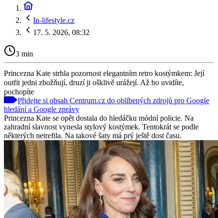
In-lifestyle.cz
17. 5. 2026, 08:32
3 min
Princezna Kate strhla pozornost elegantním retro kostýmkem: Její
outfit jedni zbožňují, druzí ji ošklivě urážejí. Až ho uvidíte,
pochopíte
Přidejte si obsah Centrum.cz do oblíbených zdrojů pro Google
hledání a Google zprávy
Princezna Kate se opět dostala do hledáčku módní policie. Na
zahradní slavnost vynesla stylový kostýmek. Tentokrát se podle
některých netrefila. Na takové šaty má prý ještě dost času.