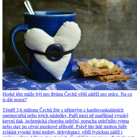
Horké léto může být pro třetinu Čechů větší zátěží pro srdce. Na co
si dát pozor?
Téměř 3,6 milionu Čechů žije s některým z kardiovaskulárních
onemocnění nebo jejich následky. Patří mezi ně například vysoký
krevní tlak, ischemická choroba srdeční, porucha srdečního rytmu
nebo stav po cévní mozkové příhodě. Právě tito lidé mohou hůře
zvládat vysoké letní teploty, dehydrataci, větší fyzickou zátěž i