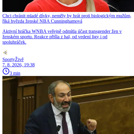
Chci chránit mladé dívky, neměly by hrát proti biologickým mužům,
říká hvězda ženské NBA Cunninghamová
Aktivní hráčka WNBA veřejně odmítla účast transgender žen v
ženském sportu. Reakce přišla z hal, od vedení ligy i od
spoluhráček.
SportyŽivě
7. 8. 2026, 19:38
3 min