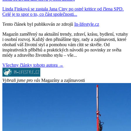
Linda Finková se zastala Jana Ciny po ostré kritice od člena SPD.
Celé je to spor o to, co část společnosti...
Tento článek byl publikován ze zdrojů
In-lifestyle.cz
Magazín zaměřený na aktuální trendy, zdraví, krásu, bydlení, vztahy
i osobní rozvoj. Každý den přinášíme tipy, rady a zajímavosti, které
obohatí váš životní styl a pomohou vám cítit se skvěle. Od
inspirativních příběhů a praktických návodů po novinky ze světa
módy a zdravého životního stylu – vše...
Všechny články tohoto autora →
Vybrali jsme pro vás
Magazíny a zajímavosti