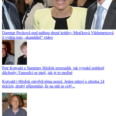
Dagmar Pecková pod palbou drsné kritiky: Mračková Vildumetzová
jí vytkla toto „skandální“ video
Petr Kotvald a Stanislav Hložek prozradili, jak vysoké pobírají
důchody: Fanoušci se ptají, jak je to možné
Kotvald i Hložek otevřeli téma penzí. Jeden mluví o zhruba 24
tisících, druhý připomíná, že na stát se celý...