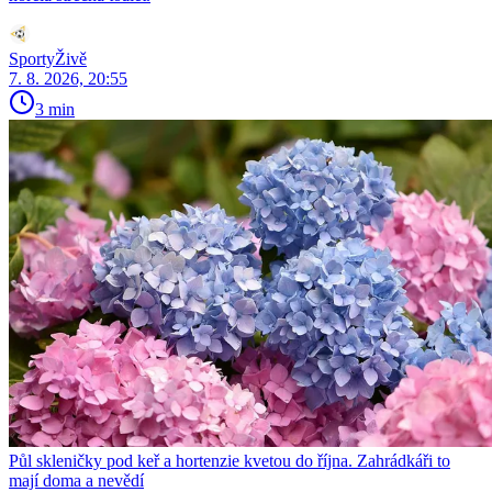
SportyŽivě
7. 8. 2026, 20:55
3 min
Půl skleničky pod keř a hortenzie kvetou do října. Zahrádkáři to
mají doma a nevědí