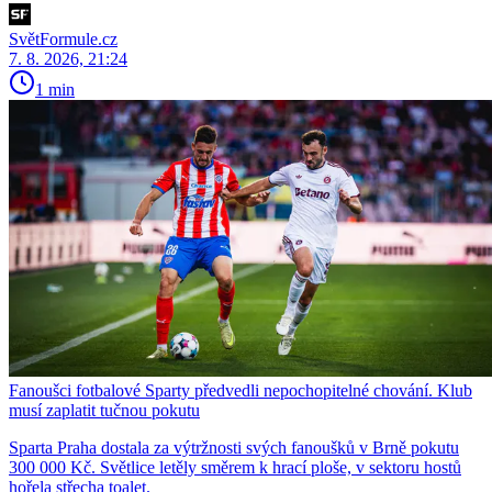
SvětFormule.cz
7. 8. 2026, 21:24
1 min
Fanoušci fotbalové Sparty předvedli nepochopitelné chování. Klub
musí zaplatit tučnou pokutu
Sparta Praha dostala za výtržnosti svých fanoušků v Brně pokutu
300 000 Kč. Světlice letěly směrem k hrací ploše, v sektoru hostů
hořela střecha toalet.