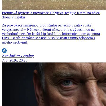
Protiruská hysterie a provokace z Kyjeva, reaguje Kreml na nález
dronu v Lipsku
Za provokaci namířenou proti Rusku označilo v pátek ruské
velvyslanectví v Německu úterní nález dronu s výbušninou na
východoněmeckém letišti Lipsko/Halle. Informuje o tom agentura
DPA. Berlín oficiálně Moskvu v souvislosti s tímto případem z
ničeho neobvinil.
Aktuálně.cz - Zprávy
7. 8. 2026, 20:23