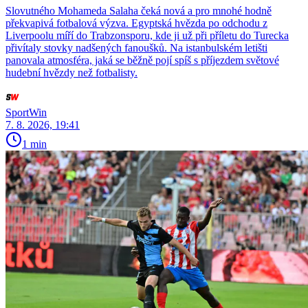
Slovutného Mohameda Salaha čeká nová a pro mnohé hodně
překvapivá fotbalová výzva. Egyptská hvězda po odchodu z
Liverpoolu míří do Trabzonsporu, kde ji už při příletu do Turecka
přivítaly stovky nadšených fanoušků. Na istanbulském letišti
panovala atmosféra, jaká se běžně pojí spíš s příjezdem světové
hudební hvězdy než fotbalisty.
SportWin
7. 8. 2026, 19:41
1 min