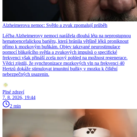
Alzheimerova nemoc: Světlo a zvuk zpomalují průběh
Léčba Alzheimerovy nemoci narážela dlouhá léta na neprostupnou
hematoencefalickou bariéru, která bránila většině léků proniknout
přímo k mozkovým buňkám. Objev takzvané neurostimulace
pomocí blikajícího světla a zvukových impulsů o specifické
frekvenci však přináší zcela nový pohled na možnost regenerace.
Vědci zjistili, že synchronizace mozkových vln na frekvenci 40
Hertzů dokáže stimulovat imunitní buňky v mozku k čištění
nebezpečných usazenin.
Plné zdraví
7. 8. 2026, 19:44
2 min