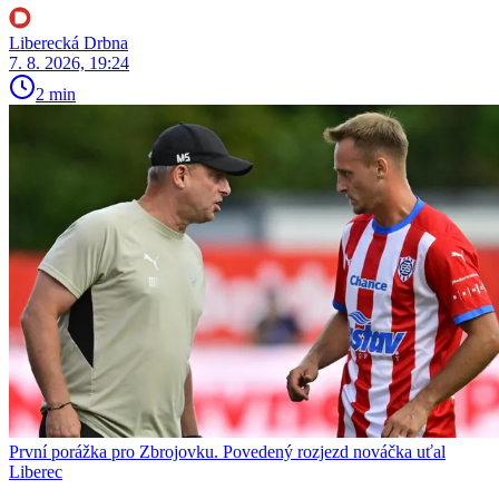
Liberecká Drbna
7. 8. 2026, 19:24
2 min
První porážka pro Zbrojovku. Povedený rozjezd nováčka uťal
Liberec