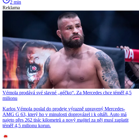
2 min
Reklama
Vémola prodává své slavné „géčko“. Za Mercedes chce téměř 4,5
milionu
Karlos Vémola poslal do prodeje výrazně upravený Mercedes-
AMG G 63, který ho v minulosti doprovázel i k oltáři. Auto má
najeto přes 262 tisíc kilometrů a nový majitel za něj musí zaplatit
téměř 4,5 milionu korun.