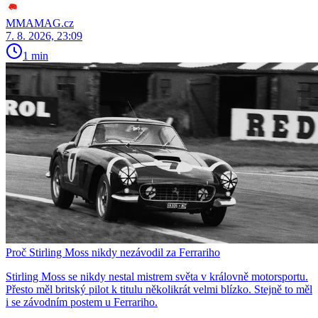
MMAMAG.cz
7. 8. 2026, 23:09
1 min
Proč Stirling Moss nikdy nezávodil za Ferrariho
Stirling Moss se nikdy nestal mistrem světa v královně motorsportu.
Přesto měl britský pilot k titulu několikrát velmi blízko. Stejně to měl
i se závodním postem u Ferrariho.