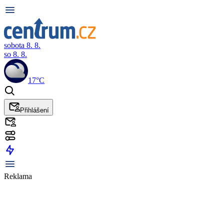
sobota 8. 8.
so 8. 8.
17°C
Přihlášení
Reklama