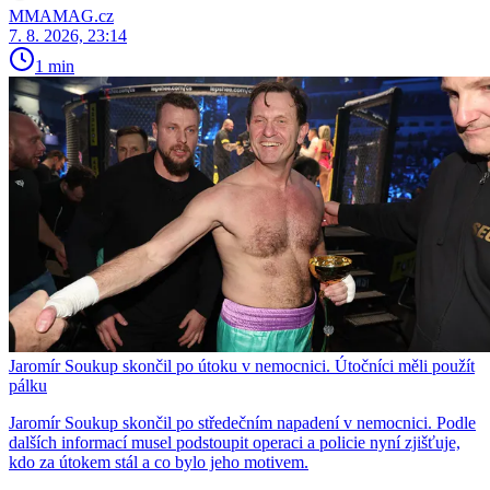
MMAMAG.cz
7. 8. 2026, 23:14
1 min
Jaromír Soukup skončil po útoku v nemocnici. Útočníci měli použít
pálku
Jaromír Soukup skončil po středečním napadení v nemocnici. Podle
dalších informací musel podstoupit operaci a policie nyní zjišťuje,
kdo za útokem stál a co bylo jeho motivem.