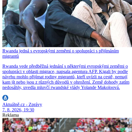
Rwanda jedná s evropskými zeměmi o spolupráci s přijímáním
migrantů
Rwanda vede předběžná jednání s některými evropskými zeměmi o
spolupráci v oblasti migrace, napsala agentura AFP. Kigali by podle
návrhu mohlo přijímat rodiny migrantů, kteří uvízli na cestě, nemají
kam jít nebo jsou z různých důvodů v ohrožení. Země dohody zatím
nedosáhly, uvedla mluvčí rwandské vlády Yolande Makoloová.
Aktuálně.cz - Zprávy
7. 8. 2026, 19:30
Reklama