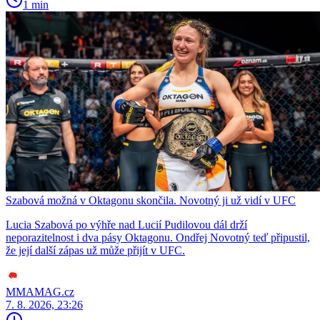
1 min
Szabová možná v Oktagonu skončila. Novotný ji už vidí v UFC
Lucia Szabová po výhře nad Lucií Pudilovou dál drží
neporazitelnost i dva pásy Oktagonu. Ondřej Novotný teď připustil,
že její další zápas už může přijít v UFC.
MMAMAG.cz
7. 8. 2026, 23:26