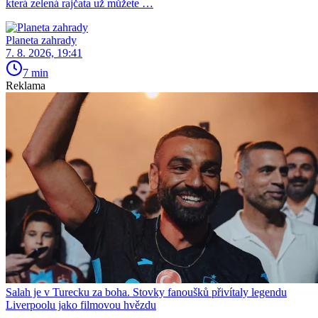
která zelená rajčata už můžete …
Planeta zahrady
7. 8. 2026, 19:41
7 min
Reklama
Salah je v Turecku za boha. Stovky fanoušků přivítaly legendu
Liverpoolu jako filmovou hvězdu