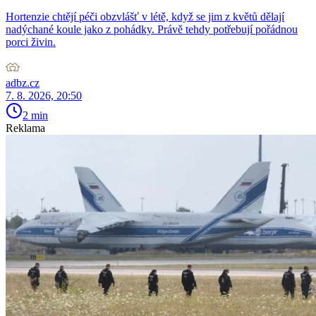
Hortenzie chtějí péči obzvlášť v létě, když se jim z květů dělají
nadýchané koule jako z pohádky. Právě tehdy potřebují pořádnou
porci živin.
adbz.cz
7. 8. 2026, 20:50
2 min
Reklama