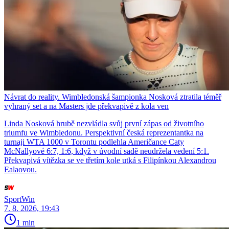
Návrat do reality. Wimbledonská šampionka Nosková ztratila téměř
vyhraný set a na Masters jde překvapivě z kola ven
Linda Nosková hrubě nezvládla svůj první zápas od životního
triumfu ve Wimbledonu. Perspektivní česká reprezentantka na
turnaji WTA 1000 v Torontu podlehla Američance Caty
McNallyové 6:7, 1:6, když v úvodní sadě neudržela vedení 5:1.
Překvapivá vítězka se ve třetím kole utká s Filipínkou Alexandrou
Ealaovou.
SportWin
7. 8. 2026, 19:43
1 min