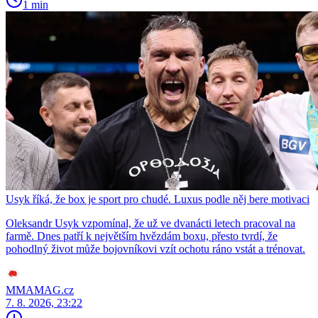
1 min
Usyk říká, že box je sport pro chudé. Luxus podle něj bere motivaci
Oleksandr Usyk vzpomínal, že už ve dvanácti letech pracoval na
farmě. Dnes patří k největším hvězdám boxu, přesto tvrdí, že
pohodlný život může bojovníkovi vzít ochotu ráno vstát a trénovat.
MMAMAG.cz
7. 8. 2026, 23:22