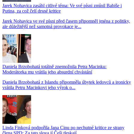
Jarek Nohavica zasáhl citlivé téma: Ve své písni zmínil Babiše i
Putina, za což čelí drsné kritice
Jarek Nohavica ve své písni před časem připomněl jména z politiky,
ale důležitější než samotná provokace je...
Daniela Brzobohatá totálně znemožnila Petra Macinku:
Moderátorka mu vrátila jeho absurdní chvástání
Daniela Brzobohatá z Islandu připomněla úbytek ledovců a ironicky
vrátila Petru Macinkovi jeho výrok o...
Linda Finková podpořila Jana Cinu po nechutné kritice ze strany
člena SPD: Za tato slova jí Češi tleskají