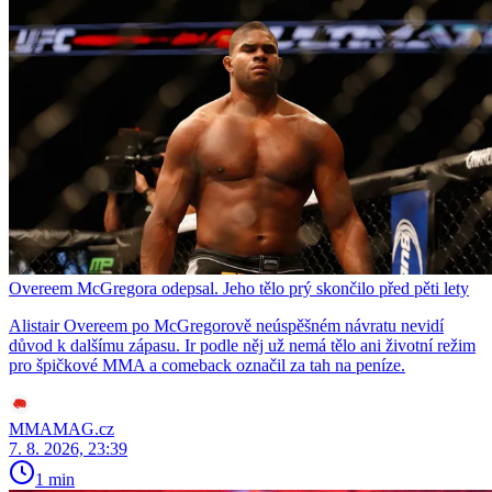
Overeem McGregora odepsal. Jeho tělo prý skončilo před pěti lety
Alistair Overeem po McGregorově neúspěšném návratu nevidí
důvod k dalšímu zápasu. Ir podle něj už nemá tělo ani životní režim
pro špičkové MMA a comeback označil za tah na peníze.
MMAMAG.cz
7. 8. 2026, 23:39
1 min