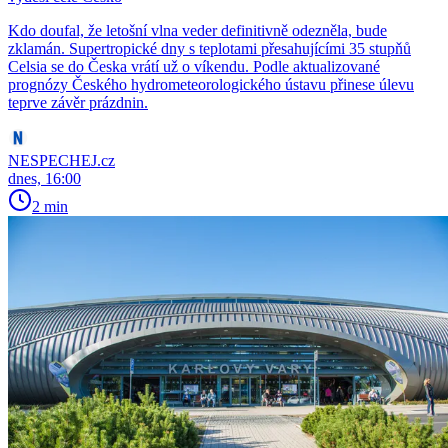
Kdo doufal, že letošní vlna veder definitivně odezněla, bude
zklamán. Supertropické dny s teplotami přesahujícími 35 stupňů
Celsia se do Česka vrátí už o víkendu. Podle aktualizované
prognózy Českého hydrometeorologického ústavu přinese úlevu
teprve závěr prázdnin.
NESPECHEJ.cz
dnes, 16:00
2 min