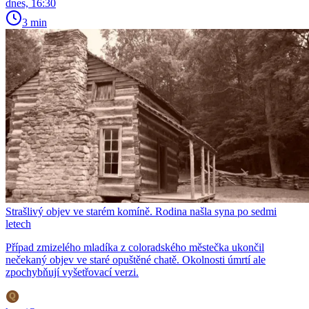
dnes, 16:30
3 min
Strašlivý objev ve starém komíně. Rodina našla syna po sedmi
letech
Případ zmizelého mladíka z coloradského městečka ukončil
nečekaný objev ve staré opuštěné chatě. Okolnosti úmrtí ale
zpochybňují vyšetřovací verzi.