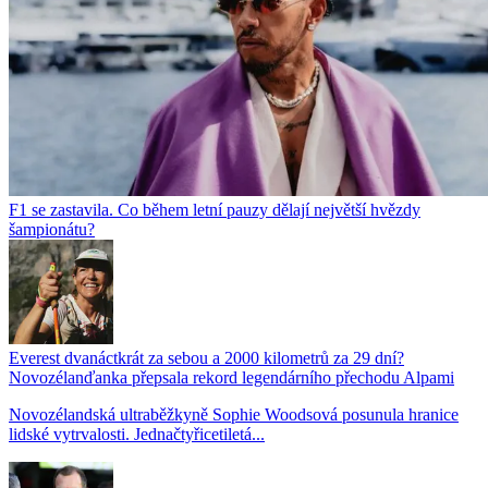
F1 se zastavila. Co během letní pauzy dělají největší hvězdy
šampionátu?
Everest dvanáctkrát za sebou a 2000 kilometrů za 29 dní?
Novozélanďanka přepsala rekord legendárního přechodu Alpami
Novozélandská ultraběžkyně Sophie Woodsová posunula hranice
lidské vytrvalosti. Jednačtyřicetiletá...