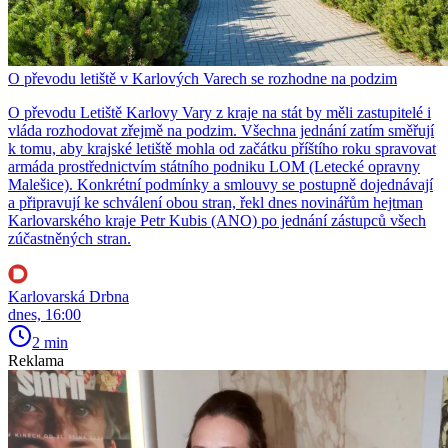
O převodu letiště v Karlových Varech se rozhodne na podzim
O převodu Letiště Karlovy Vary z kraje na stát by měli zastupitelé i
vláda rozhodovat zřejmě na podzim. Všechna jednání zatím směřují
k tomu, aby krajské letiště mohla od začátku příštího roku spravovat
armáda prostřednictvím státního podniku LOM (Letecké opravny
Malešice). Konkrétní podmínky a smlouvy se postupně dojednávají
a připravují ke schválení obou stran, řekl dnes novinářům hejtman
Karlovarského kraje Petr Kubis (ANO) po jednání zástupců všech
zúčastněných stran.
Karlovarská Drbna
dnes, 16:00
2 min
Reklama