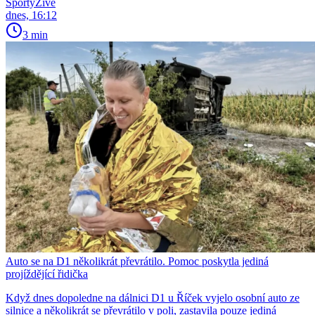
SportyŽivě
dnes, 16:12
3 min
Auto se na D1 několikrát převrátilo. Pomoc poskytla jediná
projíždějící řidička
Když dnes dopoledne na dálnici D1 u Říček vyjelo osobní auto ze
silnice a několikrát se převrátilo v poli, zastavila pouze jediná