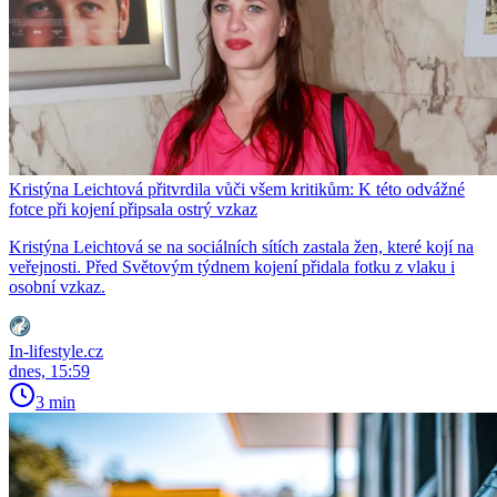
Kristýna Leichtová přitvrdila vůči všem kritikům: K této odvážné
fotce při kojení připsala ostrý vzkaz
Kristýna Leichtová se na sociálních sítích zastala žen, které kojí na
veřejnosti. Před Světovým týdnem kojení přidala fotku z vlaku i
osobní vzkaz.
In-lifestyle.cz
dnes, 15:59
3 min