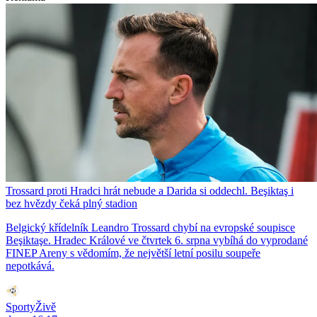
Trossard proti Hradci hrát nebude a Darida si oddechl. Beşiktaş i
bez hvězdy čeká plný stadion
Belgický křídelník Leandro Trossard chybí na evropské soupisce
Beşiktaşe. Hradec Králové ve čtvrtek 6. srpna vybíhá do vyprodané
FINEP Areny s vědomím, že největší letní posilu soupeře
nepotkává.
SportyŽivě