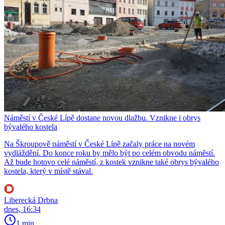
Náměstí v České Lípě dostane novou dlažbu. Vznikne i obrys
bývalého kostela
Na Škroupově náměstí v České Lípě začaly práce na novém
vydláždění. Do konce roku by mělo být po celém obvodu náměstí.
Až bude hotovo celé náměstí, z kostek vznikne také obrys bývalého
kostela, který v místě stával.
Liberecká Drbna
dnes, 16:34
1 min