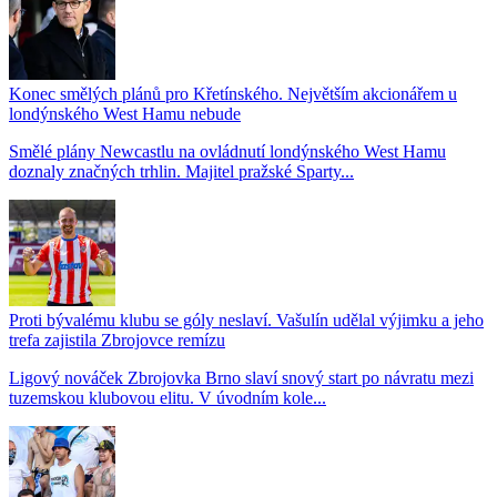
Konec smělých plánů pro Křetínského. Největším akcionářem u
londýnského West Hamu nebude
Smělé plány Newcastlu na ovládnutí londýnského West Hamu
doznaly značných trhlin. Majitel pražské Sparty...
Proti bývalému klubu se góly neslaví. Vašulín udělal výjimku a jeho
trefa zajistila Zbrojovce remízu
Ligový nováček Zbrojovka Brno slaví snový start po návratu mezi
tuzemskou klubovou elitu. V úvodním kole...