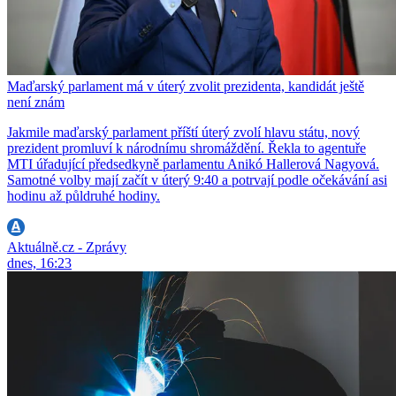
Maďarský parlament má v úterý zvolit prezidenta, kandidát ještě
není znám
Jakmile maďarský parlament příští úterý zvolí hlavu státu, nový
prezident promluví k národnímu shromáždění. Řekla to agentuře
MTI úřadující předsedkyně parlamentu Anikó Hallerová Nagyová.
Samotné volby mají začít v úterý 9:40 a potrvají podle očekávání asi
hodinu až půldruhé hodiny.
Aktuálně.cz - Zprávy
dnes, 16:23