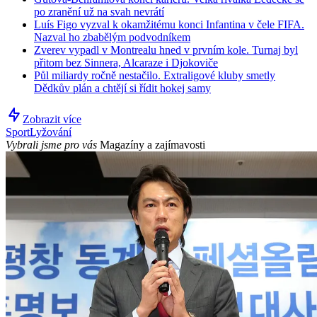
po zranění už na svah nevrátí
Luís Figo vyzval k okamžitému konci Infantina v čele FIFA.
Nazval ho zbabělým podvodníkem
Zverev vypadl v Montrealu hned v prvním kole. Turnaj byl
přitom bez Sinnera, Alcaraze i Djokoviče
Půl miliardy ročně nestačilo. Extraligové kluby smetly
Dědkův plán a chtějí si řídit hokej samy
Zobrazit více
Sport
Lyžování
Vybrali jsme pro vás
Magazíny a zajímavosti