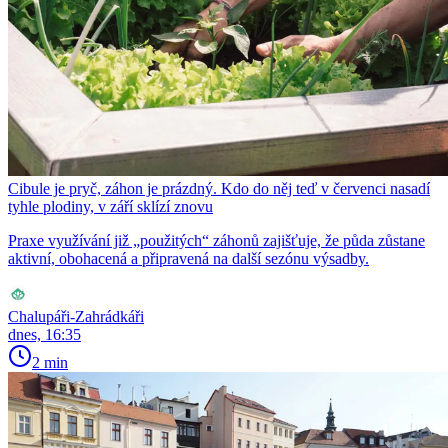
Cibule je pryč, záhon je prázdný. Kdo do něj teď v červenci nasadí
tyhle plodiny, v září sklízí znovu
Praxe využívání již „použitých“ záhonů zajišťuje, že půda zůstane
aktivní, obohacená a připravená na další sezónu výsadby.
Chalupáři-Zahrádkáři
dnes, 16:35
2 min