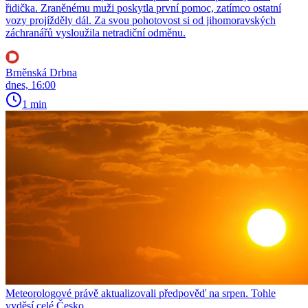
řidička. Zraněnému muži poskytla první pomoc, zatímco ostatní
vozy projížděly dál. Za svou pohotovost si od jihomoravských
záchranářů vysloužila netradiční odměnu.
Brněnská Drbna
dnes, 16:00
1 min
Meteorologové právě aktualizovali předpověď na srpen. Tohle
vyděsí celé Česko