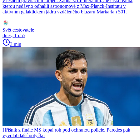
v těsném gravitačním objetí. Žádná sci-fi literatura, ale čistá realita,
kterou nedávno odhalili astronomové z Max-Planck-Institutu v
aktivním galaktickém jádru vzdáleného blazaru Markarian 501.
Svět cestovatele
dnes, 15:55
3 min
Hříšník z finále MS kopal roh pod ochranou policie. Paredes pak
vyvolal další potyčku