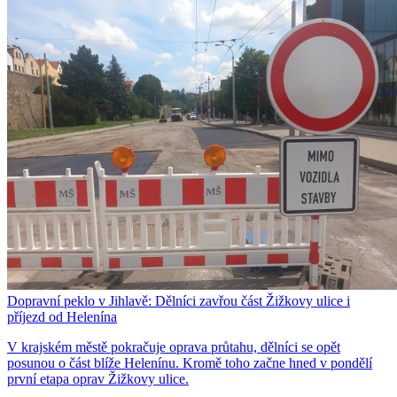
Dopravní peklo v Jihlavě: Dělníci zavřou část Žižkovy ulice i
příjezd od Helenína
V krajském městě pokračuje oprava průtahu, dělníci se opět
posunou o část blíže Helenínu. Kromě toho začne hned v pondělí
první etapa oprav Žižkovy ulice.