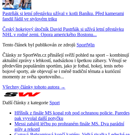
Pastrňák si letní přestávku užíval v kotli Baníku. Před kamerami
fandil řádil ve stylovém triku
Český hokejový útočník David Pastrňák si užívá letní přestávku
NHL v rodné zemi. Opora amerického Bostonu...
Tento článek byl publikován ze zdrojů
SportWin
Články ze SportWin.cz přinášejí svěží pohled na sport – kombinují
aktuální zprávy s lehkostí, nadsázkou i špetkou zábavy. Věnují se
především populárním sportům, jako je fotbal, hokej, tenis nebo
bojové sporty, ale objevují se i méně tradiční témata a kuriózní
momenty ze světa sportovního...
Všechny články tohoto autora →
Další články z kategorie
Sport
Hříšník z finále MS kopal roh pod ochranou policie. Paredes
pak vyvolal další potyčku
Messi zahájil léčbu po prohraném finále MS. Dva parádní
góly a rekord
Gutová-Behramiová končí kariéru. Velká rivalka Ledecké se