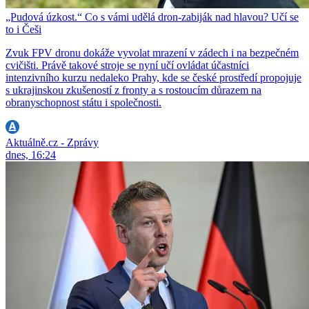
„Pudová úzkost.“ Co s vámi udělá dron-zabiják nad hlavou? Učí se
to i Češi
Zvuk FPV dronu dokáže vyvolat mrazení v zádech i na bezpečném
cvičišti. Právě takové stroje se nyní učí ovládat účastníci
intenzivního kurzu nedaleko Prahy, kde se české prostředí propojuje
s ukrajinskou zkušeností z fronty a s rostoucím důrazem na
obranyschopnost státu i společnosti.
Aktuálně.cz - Zprávy
dnes, 16:24