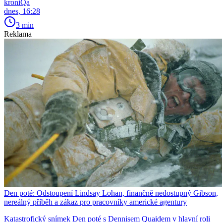
kroniQa
dnes, 16:28
3 min
Reklama
Den poté: Odstoupení Lindsay Lohan, finančně nedostupný Gibson,
nereálný příběh a zákaz pro pracovníky americké agentury
Katastrofický snímek Den poté s Dennisem Quaidem v hlavní roli