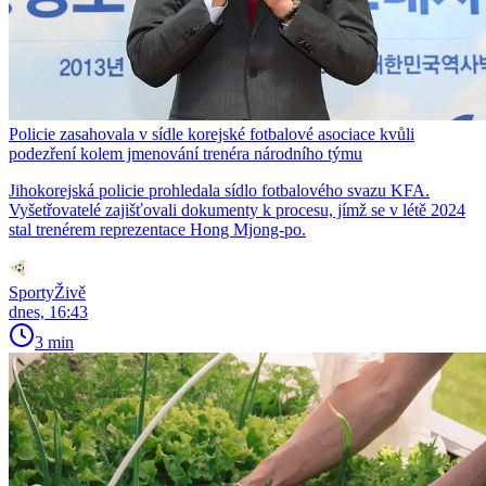
Policie zasahovala v sídle korejské fotbalové asociace kvůli
podezření kolem jmenování trenéra národního týmu
Jihokorejská policie prohledala sídlo fotbalového svazu KFA.
Vyšetřovatelé zajišťovali dokumenty k procesu, jímž se v létě 2024
stal trenérem reprezentace Hong Mjong-po.
SportyŽivě
dnes, 16:43
3 min