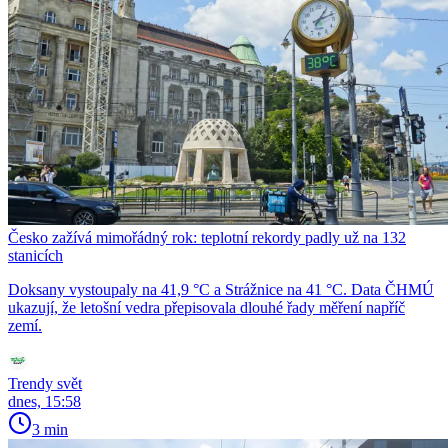
Česko zažívá mimořádný rok: teplotní rekordy padly už na 132
stanicích
Doksany vystoupaly na 41,9 °C a Strážnice na 41 °C. Data ČHMÚ
ukazují, že letošní vedra přepisovala dlouhé řady měření napříč
zemí.
Trendy svět
dnes, 15:58
3 min