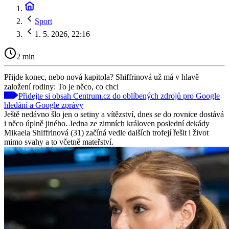
Sport
1. 5. 2026, 22:16
2 min
Přijde konec, nebo nová kapitola? Shiffrinová už má v hlavě
založení rodiny: To je něco, co chci
Přidejte si obsah Centrum.cz do oblíbených zdrojů pro Google
hledání a Google zprávy
Ještě nedávno šlo jen o setiny a vítězství, dnes se do rovnice dostává
i něco úplně jiného. Jedna ze zimních královen poslední dekády
Mikaela Shiffrinová (31) začíná vedle dalších trofejí řešit i život
mimo svahy a to včetně mateřství.