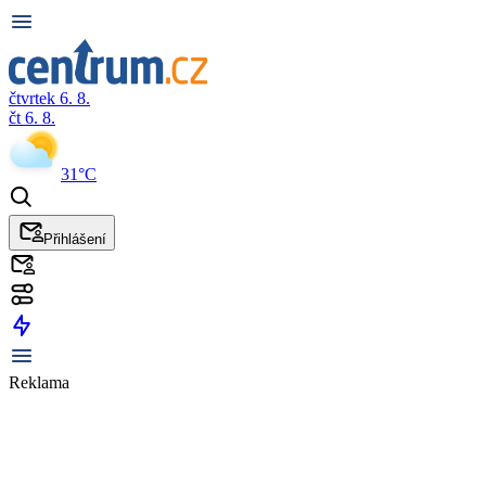
čtvrtek 6. 8.
čt 6. 8.
31°C
Přihlášení
Reklama