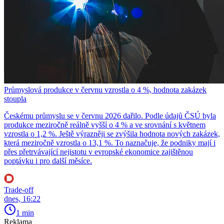
Průmyslová produkce v červnu vzrostla o 4 %, hodnota zakázek
stoupla
Českému průmyslu se v červnu 2026 dařilo. Podle údajů ČSÚ byla
produkce meziročně reálně vyšší o 4 % a ve srovnání s květnem
vzrostla o 1,2 %. Ještě výrazněji se zvýšila hodnota nových zakázek,
která meziročně vzrostla o 13,1 %. To naznačuje, že podniky mají i
přes přetrvávající nejistotu v evropské ekonomice zajištěnou
poptávku i pro další měsíce.
Trade-off
dnes, 16:22
1 min
Reklama