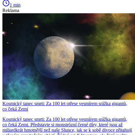
1 min
Reklama
Kosmický tanec smrti: Za 100 let otřese vesmírem srážka gigantů,
co čeká Zemi
Kosmický tanec smrti: Za 100 let otřese vesmírem srážka gigantů,
co čeká Zemi. Představte si monstrózní černé díry, které jsou až
miliardkrát hmotnější než naše Slunce, jak se k sobě divoce přitahují