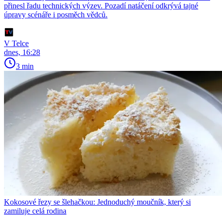
přinesl řadu technických výzev. Pozadí natáčení odkrývá tajné
úpravy scénáře i posměch vědců.
V Telce
dnes, 16:28
3 min
Kokosové řezy se šlehačkou: Jednoduchý moučník, který si
zamiluje celá rodina