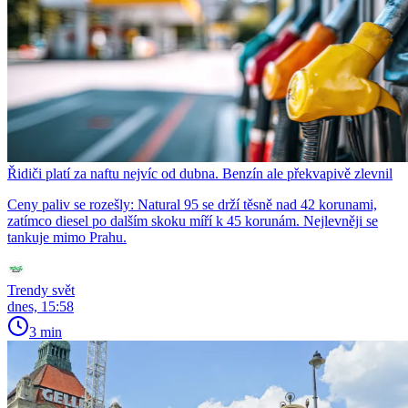
Řidiči platí za naftu nejvíc od dubna. Benzín ale překvapivě zlevnil
Ceny paliv se rozešly: Natural 95 se drží těsně nad 42 korunami,
zatímco diesel po dalším skoku míří k 45 korunám. Nejlevněji se
tankuje mimo Prahu.
Trendy svět
dnes, 15:58
3 min