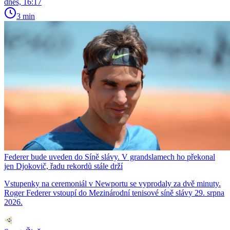
dnes, 16:17
3 min
Federer bude uveden do Síně slávy. V grandslamech ho překonal
jen Djokovič, řadu rekordů stále drží
Vstupenky na ceremoniál v Newportu se vyprodaly za dvě minuty.
Roger Federer vstoupí do Mezinárodní tenisové síně slávy 29. srpna
2026.