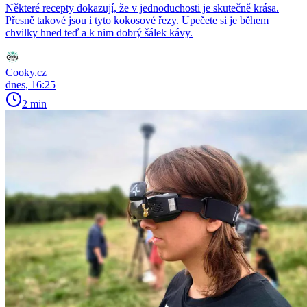
Některé recepty dokazují, že v jednoduchosti je skutečně krása.
Přesně takové jsou i tyto kokosové řezy. Upečete si je během
chvilky hned teď a k nim dobrý šálek kávy.
Cooky.cz
dnes, 16:25
2 min