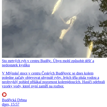
Sto mrtvých ryb v centru Budějc. Úhyn mohl způsobit déšť a
nedostatek kyslíku
V Mlýnské stoce v centru Českých Budějovic se dnes kolem
poledne začaly objevovat uhynulé ryby. Jejich těla plula vodou a
neobvyklý pohled přilákal pozornost kolemjdoucích. Hasiči odebrali
vzorky vody, které nyní zamíří na rozbor.
Budějcká Drbna
dnes, 15:57