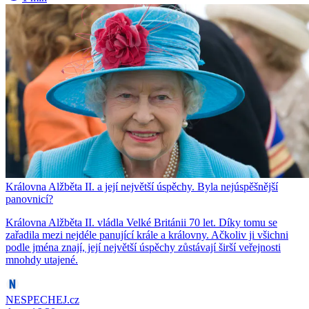
Královna Alžběta II. a její největší úspěchy. Byla nejúspěšnější
panovnicí?
Královna Alžběta II. vládla Velké Británii 70 let. Díky tomu se
zařadila mezi nejdéle panující krále a královny. Ačkoliv ji všichni
podle jména znají, její největší úspěchy zůstávají širší veřejnosti
mnohdy utajené.
NESPECHEJ.cz