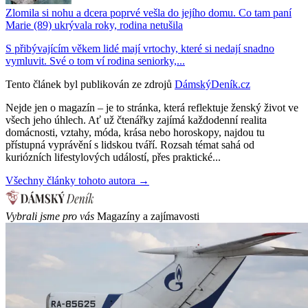
Zlomila si nohu a dcera poprvé vešla do jejího domu. Co tam paní
Marie (89) ukrývala roky, rodina netušila
S přibývajícím věkem lidé mají vrtochy, které si nedají snadno
vymluvit. Své o tom ví rodina seniorky,...
Tento článek byl publikován ze zdrojů
DámskýDeník.cz
Nejde jen o magazín – je to stránka, která reflektuje ženský život ve
všech jeho úhlech. Ať už čtenářky zajímá každodenní realita
domácnosti, vztahy, móda, krása nebo horoskopy, najdou tu
přístupná vyprávění s lidskou tváří. Rozsah témat sahá od
kuriózních lifestylových událostí, přes praktické...
Všechny články tohoto autora →
Vybrali jsme pro vás
Magazíny a zajímavosti