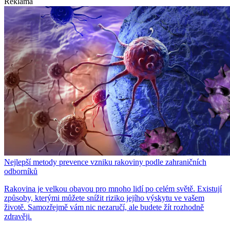
Reklama
Nejlepší metody prevence vzniku rakoviny podle zahraničních
odborníků
Rakovina je velkou obavou pro mnoho lidí po celém světě. Existují
způsoby, kterými můžete snížit riziko jejího výskytu ve vašem
životě. Samozřejmě vám nic nezaručí, ale budete žít rozhodně
zdravěji.