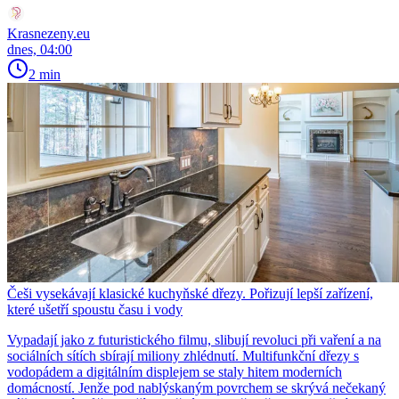
Krasnezeny.eu
dnes, 04:00
2 min
Češi vysekávají klasické kuchyňské dřezy. Pořizují lepší zařízení,
které ušetří spoustu času i vody
Vypadají jako z futuristického filmu, slibují revoluci při vaření a na
sociálních sítích sbírají miliony zhlédnutí. Multifunkční dřezy s
vodopádem a digitálním displejem se staly hitem moderních
domácností. Jenže pod nablýskaným povrchem se skrývá nečekaný