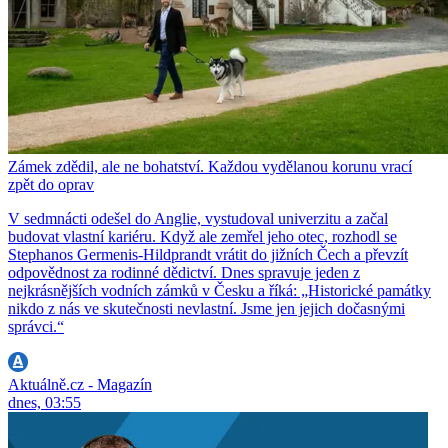
Zámek zdědil, ale ne bohatství. Každou vydělanou korunu vrací
zpět do oprav
V sedmnácti odešel do Anglie, vystudoval univerzitu a začal
budovat vlastní kariéru. Když ale zemřel jeho otec, rozhodl se
Stephanos Germenis-Hildprandt vrátit do jižních Čech a převzít
odpovědnost za rodinné dědictví. Dnes spravuje jeden z
nejkrásnějších vodních zámků v Česku a říká: „Historické památky
nikdo z nás ve skutečnosti nevlastní. Jsme jen jejich dočasnými
správci.“
Aktuálně.cz - Magazín
dnes, 03:55