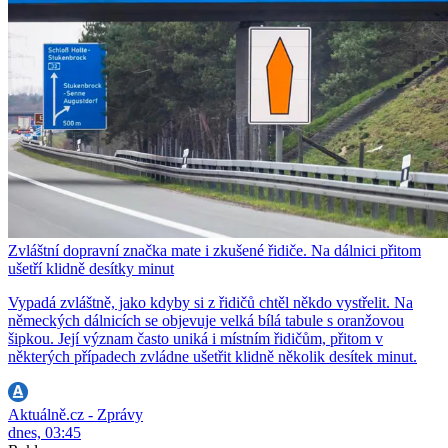
Zvláštní dopravní značka mate i zkušené řidiče. Na dálnici přitom
ušetří klidně desítky minut
Vypadá zvláštně, jako kdyby si z řidičů chtěl někdo vystřelit. Na
německých dálnicích se objevuje velká bílá tabule s oranžovou
šipkou. Její význam často uniká i místním řidičům, přitom v
některých případech zvládne ušetřit klidně několik desítek minut.
Aktuálně.cz - Zprávy
dnes, 03:45