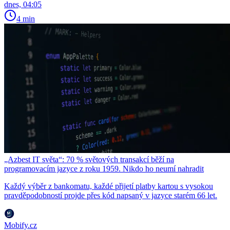
dnes, 04:05
4 min
„Azbest IT světa“: 70 % světových transakcí běží na
programovacím jazyce z roku 1959. Nikdo ho neumí nahradit
Každý výběr z bankomatu, každé přijetí platby kartou s vysokou
pravděpodobností projde přes kód napsaný v jazyce starém 66 let.
Mobify.cz