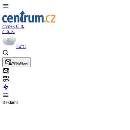
čtvrtek 6. 8.
čt 6. 8.
24°C
Přihlášení
Reklama