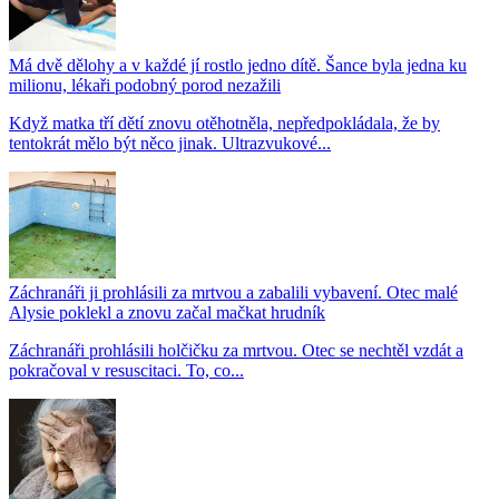
Má dvě dělohy a v každé jí rostlo jedno dítě. Šance byla jedna ku
milionu, lékaři podobný porod nezažili
Když matka tří dětí znovu otěhotněla, nepředpokládala, že by
tentokrát mělo být něco jinak. Ultrazvukové...
Záchranáři ji prohlásili za mrtvou a zabalili vybavení. Otec malé
Alysie poklekl a znovu začal mačkat hrudník
Záchranáři prohlásili holčičku za mrtvou. Otec se nechtěl vzdát a
pokračoval v resuscitaci. To, co...