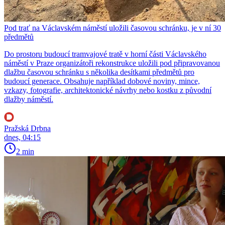
Pod trať na Václavském náměstí uložili časovou schránku, je v ní 30
předmětů
Do prostoru budoucí tramvajové tratě v horní části Václavského
náměstí v Praze organizátoři rekonstrukce uložili pod připravovanou
dlažbu časovou schránku s několika desítkami předmětů pro
budoucí generace. Obsahuje například dobové noviny, mince,
vzkazy, fotografie, architektonické návrhy nebo kostku z původní
dlažby náměstí.
Pražská Drbna
dnes, 04:15
2 min