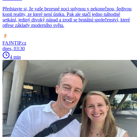
Představte si, že vaše bezesné noci splynou v nekonečnou, šedivou
kopii reality, ze které není úniku. Pak ale stačí jedno náhodné
setkání, jediný divoký nápad a zrodí se brutální společenství, které
otřese základy moderního světa.
FAJNTIP.cz
dnes, 03:30
4 min