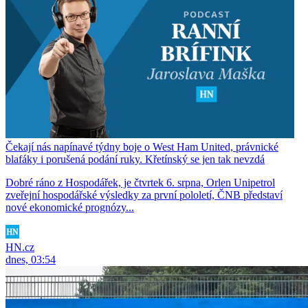
Čekají nás napínavé týdny boje o West Ham United, právnické
blafáky i porušená podání ruky. Křetínský se jen tak nevzdá
Dobré ráno z Hospodářek, je čtvrtek 6. srpna, Orlen Unipetrol
zveřejní hospodářské výsledky za první pololetí, ČNB představí
nové ekonomické prognózy...
HN.cz
dnes, 03:54