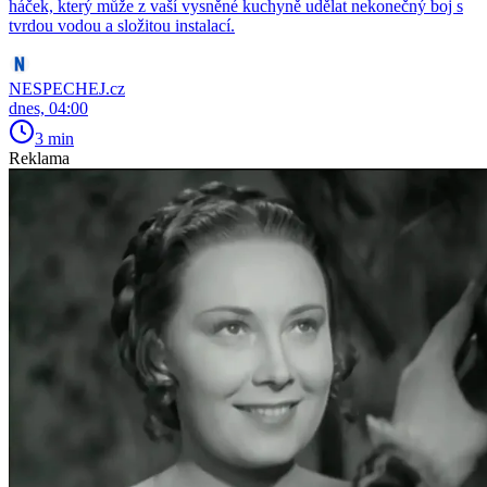
háček, který může z vaší vysněné kuchyně udělat nekonečný boj s
tvrdou vodou a složitou instalací.
NESPECHEJ.cz
dnes, 04:00
3 min
Reklama