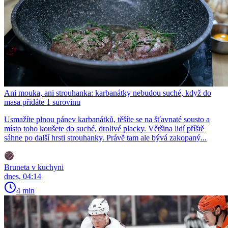
Ani mouka, ani strouhanka: karbanátky nebudou suché, když do
masa přidáte 1 surovinu
Usmažíte plnou pánev karbanátků, těšíte se na šťavnaté sousto a
místo toho koušete do suché, drolivé placky. Většina lidí příště
sáhne po další hrsti strouhanky. Právě tam ale bývá zakopaný...
Bruneta v kuchyni
dnes, 04:14
4 min