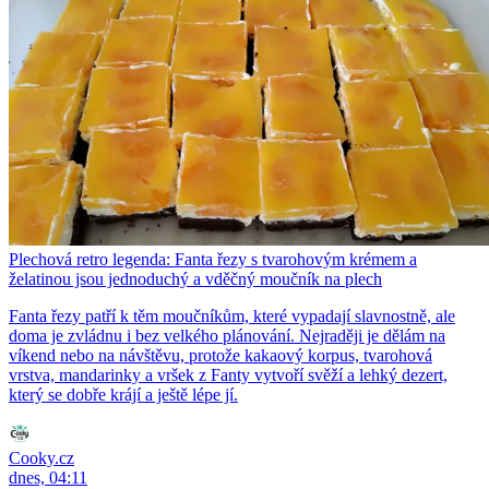
Plechová retro legenda: Fanta řezy s tvarohovým krémem a
želatinou jsou jednoduchý a vděčný moučník na plech
Fanta řezy patří k těm moučníkům, které vypadají slavnostně, ale
doma je zvládnu i bez velkého plánování. Nejraději je dělám na
víkend nebo na návštěvu, protože kakaový korpus, tvarohová
vrstva, mandarinky a vršek z Fanty vytvoří svěží a lehký dezert,
který se dobře krájí a ještě lépe jí.
Cooky.cz
dnes, 04:11