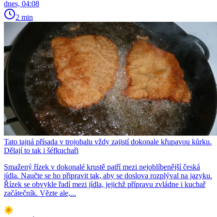
dnes, 04:08
2 min
Tato tajná přísada v trojobalu vždy zajistí dokonale křupavou kůrku.
Dělají to tak i šéfkuchaři
Smažený řízek v dokonalé krustě patří mezi nejoblíbenější česká
jídla. Naučte se ho připravit tak, aby se doslova rozplýval na jazyku.
Řízek se obvykle řadí mezi jídla, jejichž přípravu zvládne i kuchař
začátečník. Vězte ale,...