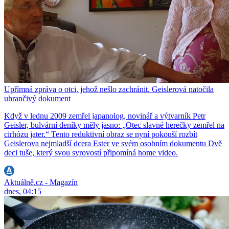
Upřímná zpráva o otci, jehož nešlo zachránit. Geislerová natočila
uhrančivý dokument
Když v lednu 2009 zemřel japanolog, novinář a výtvarník Petr
Geisler, bulvární deníky měly jasno: „Otec slavné herečky zemřel na
cirhózu jater.“ Tento reduktivní obraz se nyní pokouší rozbít
Geislerova nejmladší dcera Ester ve svém osobním dokumentu Dvě
deci tuše, který svou syrovostí připomíná home video.
Aktuálně.cz - Magazín
dnes, 04:15