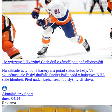
„Je vyřízený.“ Hvězdný Čech čelí v zámoří potupné předpovědi
Na základě úctyhodné kariéry má pořád status hvězdy. Ve
skutečnosti ale český útočník Ondřej Palát padá v hokejové NHL
stále hlouběji. Před nadcházející sezonou slyší tvrdá slova.
Aktuálně.cz - Sport
dnes, 04:14
Reklama