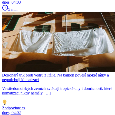
dnes, 04:03
5 min
Dokonalý trik proti vedru z Itálie. Na balkon pověsí mokré látky a
nepotřebují klimatizaci
Ve středomořských zemích zvládají tropické dny i domácnosti, které
klimatizaci nikdy neměly. […]
Zodpovime.cz
dnes, 04:02