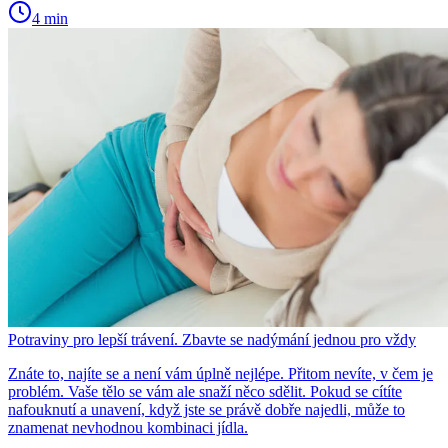
4 min
Potraviny pro lepší trávení. Zbavte se nadýmání jednou pro vždy
Znáte to, najíte se a není vám úplně nejlépe. Přitom nevíte, v čem je
problém. Vaše tělo se vám ale snaží něco sdělit. Pokud se cítíte
nafouknutí a unavení, když jste se právě dobře najedli, může to
znamenat nevhodnou kombinaci jídla.