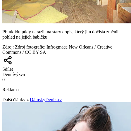
Při úklidu půdy narazili na starý dopis, který jim dočista změnil
pohled na jejich babičku
Zdroj
:
Zdroj fotografie: Infrogmace New Orleans / Creative
Commons / CC BY-SA
Sdílet
Denní
výzva
0
Reklama
Další články z
DámskýDeník.cz