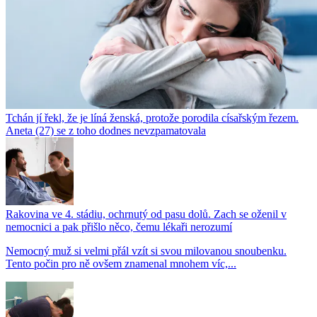
Tchán jí řekl, že je líná ženská, protože porodila císařským řezem.
Aneta (27) se z toho dodnes nevzpamatovala
Rakovina ve 4. stádiu, ochrnutý od pasu dolů. Zach se oženil v
nemocnici a pak přišlo něco, čemu lékaři nerozumí
Nemocný muž si velmi přál vzít si svou milovanou snoubenku.
Tento počin pro ně ovšem znamenal mnohem víc,...