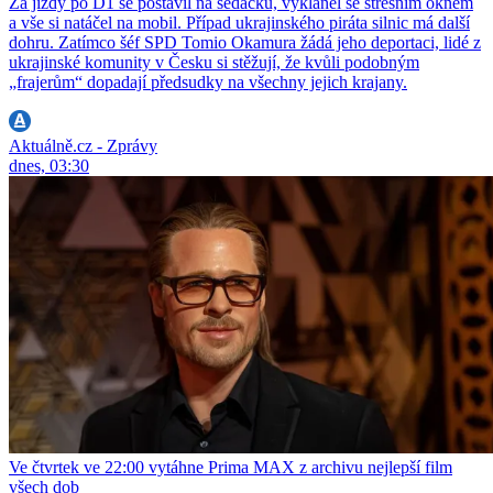
Za jízdy po D1 se postavil na sedačku, vykláněl se střešním oknem
a vše si natáčel na mobil. Případ ukrajinského piráta silnic má další
dohru. Zatímco šéf SPD Tomio Okamura žádá jeho deportaci, lidé z
ukrajinské komunity v Česku si stěžují, že kvůli podobným
„frajerům“ dopadají předsudky na všechny jejich krajany.
Aktuálně.cz - Zprávy
dnes, 03:30
Ve čtvrtek ve 22:00 vytáhne Prima MAX z archivu nejlepší film
všech dob