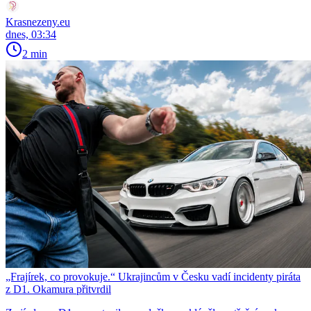
Krasnezeny.eu
dnes, 03:34
2 min
„Frajírek, co provokuje.“ Ukrajincům v Česku vadí incidenty piráta
z D1. Okamura přitvrdil