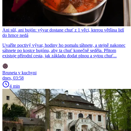
Ani sůl, ani bujón: vývar dostane chuť z 1 věci, kterou většina lidí
do hrnce nedá
Uvaříte poctivý vývar, hodiny ho pomalu táhnete, a stejně nakonec
sáhnete po kostce bujónu, aby ta chuť konečně seděla. Přitom
existuje přírodní cesta, jak základu dodat plnou a sytou chuť...
Bruneta v kuchyni
dnes, 03:58
4 min