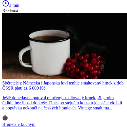
3 min
Reklama
Sběratelé z Německa i Japonska loví tenhle smaltovaný hrnek z dob
ČSSR platí až 6 000 Kč
Ještě donedávna putoval otlučený smaltovaný hrnek při jarním
úklidu bez lítosti do koše. Dnes po stejném kousku jde stále víc lidí
a poptávka nekončí na českých hranicích. Vintage smalt má...
Bruneta v kuchyni