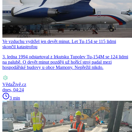
Ve vzduchu vydržel jen devět minut. Let Tu-154 se 115 lidmi
skončil katastrofou
3. ledna 1994 odstartoval z Irkutsku Tupolev Tu-154M se 124 lidmi
na palubě. O devět minut později už hořící stroj padal mezi
hospodářské budovy u obce Mamony. Nepřežil nikdo.
VědaŽivě.cz
dnes, 04:24
3 min