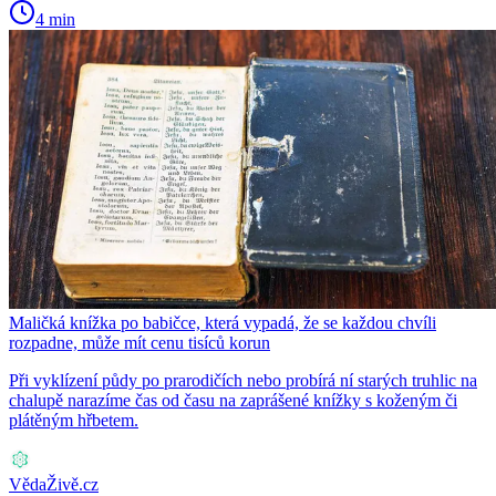
4 min
Maličká knížka po babičce, která vypadá, že se každou chvíli
rozpadne, může mít cenu tisíců korun
Při vyklízení půdy po prarodičích nebo probírá ní starých truhlic na
chalupě narazíme čas od času na zaprášené knížky s koženým či
plátěným hřbetem.
VědaŽivě.cz