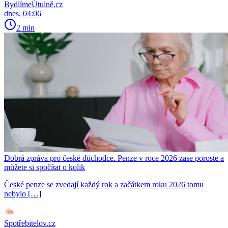
BydlímeÚtulně.cz
dnes, 04:06
2 min
Dobrá zpráva pro české důchodce. Penze v roce 2026 zase poroste a
můžete si spočítat o kolik
České penze se zvedají každý rok a začátkem roku 2026 tomu
nebylo […]
Spotřebitelov.cz