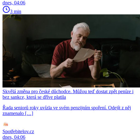
dnes, 04:06
3 min
Skvělá změna pro české důchodce. Můžou teď dostat zpět peníze i
bez sankce, která se dříve platila
Řada seniorů roky uvízla ve svém penzijním spoření. Odejít z něj
znamenalo […]
Spotřebitelov.cz
dnes, 04:06