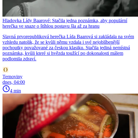
Hladovka Lídy Baarové: Stačila jedna poznámka, aby populární
herečka ve snaze o štíhlou postavu šla až za hranu
Slavná prvorepubliková herečka Lída Baarová si zakládala na svém
vzhledu natolik, že se kvůli němu vzdala i své nejoblíbenější
pochoutky považované za českou klasiku. Stačila jediná nemístná
poznámka, kvůli které si hvězda toužící po dokonalosti málem
podlomila zdraví.
Ternoviny
dnes, 04:00
4 min