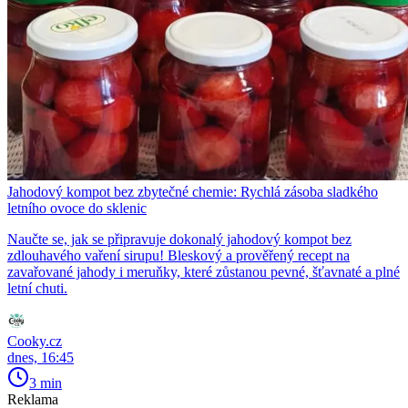
Jahodový kompot bez zbytečné chemie: Rychlá zásoba sladkého
letního ovoce do sklenic
Naučte se, jak se připravuje dokonalý jahodový kompot bez
zdlouhavého vaření sirupu! Bleskový a prověřený recept na
zavařované jahody i meruňky, které zůstanou pevné, šťavnaté a plné
letní chuti.
Cooky.cz
dnes, 16:45
3 min
Reklama