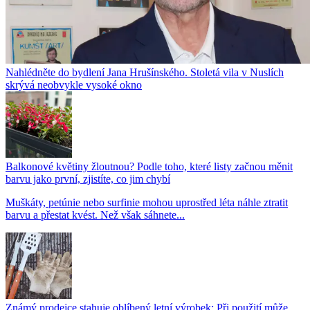
Nahlédněte do bydlení Jana Hrušínského. Stoletá vila v Nuslích
skrývá neobvykle vysoké okno
Balkonové květiny žloutnou? Podle toho, které listy začnou měnit
barvu jako první, zjistíte, co jim chybí
Muškáty, petúnie nebo surfinie mohou uprostřed léta náhle ztratit
barvu a přestat kvést. Než však sáhnete...
Známý prodejce stahuje oblíbený letní výrobek: Při použití může