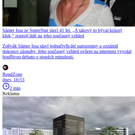
Sámer Issa ze SuperStar slaví 41 let. „A takový to býval krásný
kluk,“ reagují lidé na jeho současný vzhled
Zpěvák Sámer Issa slaví jednačtyřicáté narozeniny a oznámil
dokonce zásnuby. Jeho současný vzhled ovšem na internetu vyvolal
bouřlivou debatu o stopách minulosti.
ReadZone
dnes, 16:53
2 min
Reklama