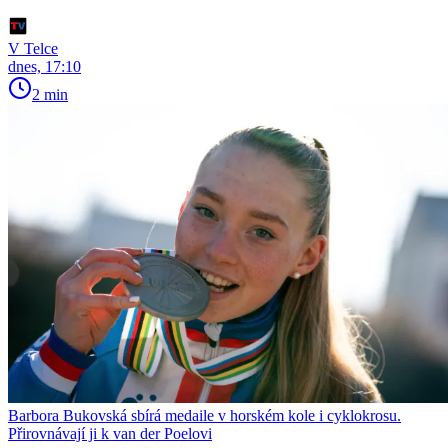
V Telce
dnes, 17:10
2 min
Barbora Bukovská sbírá medaile v horském kole i cyklokrosu.
Přirovnávají ji k van der Poelovi