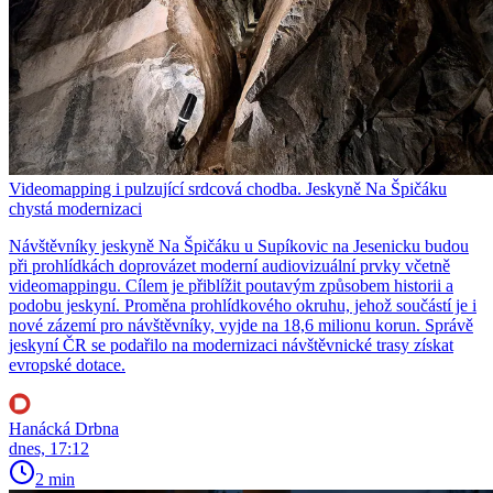
Videomapping i pulzující srdcová chodba. Jeskyně Na Špičáku
chystá modernizaci
Návštěvníky jeskyně Na Špičáku u Supíkovic na Jesenicku budou
při prohlídkách doprovázet moderní audiovizuální prvky včetně
videomappingu. Cílem je přiblížit poutavým způsobem historii a
podobu jeskyní. Proměna prohlídkového okruhu, jehož součástí je i
nové zázemí pro návštěvníky, vyjde na 18,6 milionu korun. Správě
jeskyní ČR se podařilo na modernizaci návštěvnické trasy získat
evropské dotace.
Hanácká Drbna
dnes, 17:12
2 min