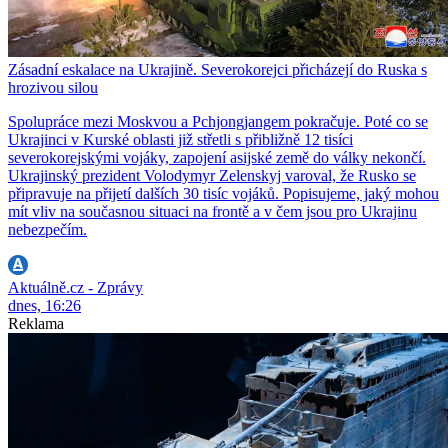
Zásadní eskalace na Ukrajině. Severokorejci přicházejí do Ruska s
hrozivou silou
Spolupráce mezi Moskvou a Pchjongjangem pokračuje. Poté co se
Ukrajinci v Kurské oblasti již střetli s přibližně 12 tisíci
severokorejskými vojáky, zapojení asijské země do války nekončí.
Ukrajinský prezident Volodymyr Zelenskyj varoval, že Rusko se
připravuje na přijetí dalších 30 tisíc vojáků. Popisujeme, jaký mohou
mít vliv na současnou situaci na frontě a v čem jsou pro Ukrajinu
nebezpečím.
Aktuálně.cz - Zprávy
dnes, 16:26
Reklama