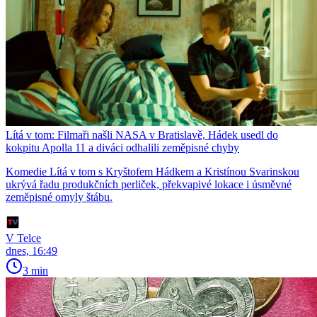
Lítá v tom: Filmaři našli NASA v Bratislavě, Hádek usedl do
kokpitu Apolla 11 a diváci odhalili zeměpisné chyby
Komedie Lítá v tom s Kryštofem Hádkem a Kristínou Svarinskou
ukrývá řadu produkčních perliček, překvapivé lokace i úsměvné
zeměpisné omyly štábu.
V Telce
dnes, 16:49
3 min