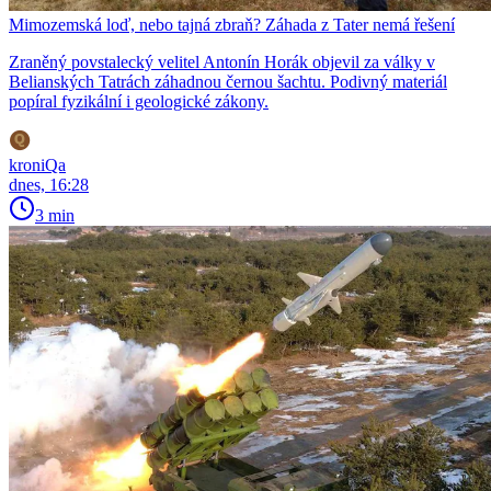
Mimozemská loď, nebo tajná zbraň? Záhada z Tater nemá řešení
Zraněný povstalecký velitel Antonín Horák objevil za války v
Belianských Tatrách záhadnou černou šachtu. Podivný materiál
popíral fyzikální i geologické zákony.
kroniQa
dnes, 16:28
3 min