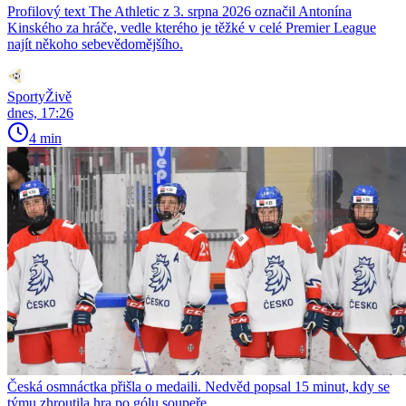
Profilový text The Athletic z 3. srpna 2026 označil Antonína
Kinského za hráče, vedle kterého je těžké v celé Premier League
najít někoho sebevědomějšího.
SportyŽivě
dnes, 17:26
4 min
Česká osmnáctka přišla o medaili. Nedvěd popsal 15 minut, kdy se
týmu zhroutila hra po gólu soupeře