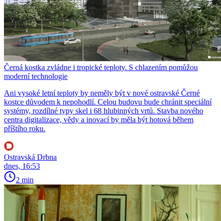
Černá kostka zvládne i tropické teploty. S chlazením pomůžou
moderní technologie
Ani vysoké letní teploty by neměly být v nové ostravské Černé
kostce důvodem k nepohodlí. Celou budovu bude chránit speciální
systémy, rozdílné typy skel i 68 hlubinných vrtů. Stavba nového
centra digitalizace, vědy a inovací by měla být hotová během
příštího roku.
Ostravská Drbna
dnes, 16:53
2 min