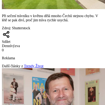
Při sečení trávníku v květnu dělá mnoho Čechů stejnou chybu. V
létě se pak diví, proč jim tráva rychle usychá.
Zdroj
:
Shutterstock
Sdílet
Denní
výzva
0
Reklama
Další články z
Trendy Život