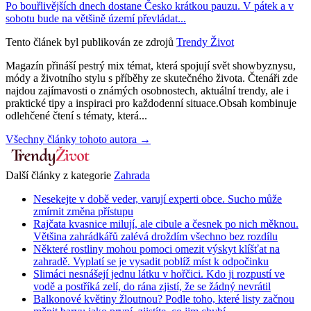
Po bouřlivějších dnech dostane Česko krátkou pauzu. V pátek a v
sobotu bude na většině území převládat...
Tento článek byl publikován ze zdrojů
Trendy Život
Magazín přináší pestrý mix témat, která spojují svět showbyznysu,
módy a životního stylu s příběhy ze skutečného života. Čtenáři zde
najdou zajímavosti o známých osobnostech, aktuální trendy, ale i
praktické tipy a inspiraci pro každodenní situace.Obsah kombinuje
odlehčené čtení s tématy, která...
Všechny články tohoto autora →
Další články z kategorie
Zahrada
Nesekejte v době veder, varují experti obce. Sucho může
zmírnit změna přístupu
Rajčata kvasnice milují, ale cibule a česnek po nich měknou.
Většina zahrádkářů zalévá droždím všechno bez rozdílu
Některé rostliny mohou pomoci omezit výskyt klíšťat na
zahradě. Vyplatí se je vysadit poblíž míst k odpočinku
Slimáci nesnášejí jednu látku v hořčici. Kdo ji rozpustí ve
vodě a postříká zelí, do rána zjistí, že se žádný nevrátil
Balkonové květiny žloutnou? Podle toho, které listy začnou