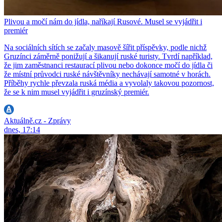
Plivou a močí nám do jídla, naříkají Rusové. Musel se vyjádřit i
premiér
Na sociálních sítích se začaly masově šířit příspěvky, podle nichž
Gruzínci záměrně ponižují a šikanují ruské turisty. Tvrdí například,
že jim zaměstnanci restaurací plivou nebo dokonce močí do jídla či
že místní průvodci ruské návštěvníky nechávají samotné v horách.
Příběhy rychle převzala ruská média a vyvolaly takovou pozornost,
že se k nim musel vyjádřit i gruzínský premiér.
Aktuálně.cz - Zprávy
dnes, 17:14