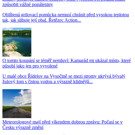
způsobit vážné popáleniny
Oblíbená grilovací pomůcka nemusí chránit před vysokou teplotou
tak, jak slibuje její obal. Řetězec Action...
O tomto koupání se téměř nemluví: Kamarád mi ukázal místo, které
působí jako jen pro vyvolené
U malé obce Řídelov na Vysočině se mezi stromy ukrývá bývalý
žulový lom s čistou vodou a výrazně klidnější...
Meteorologové mají před víkendem dobrou zprávu: Počasí se v
Česku výrazně změní