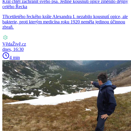
Král chtěl zachránit svého psa. Jediné kousnutí opice změnilo dějiny
celého Řecka
Třicetiletého řeckého krále Alexandra I. nezabilo kousnutí opice, ale
bakterie, proti kterým medicína roku 1920 neměla jedinou účinnou
zbraň.
VědaŽivě.cz
dnes, 16:30
4 min