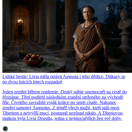
Lidské bestie: Livia měla otrávit Augusta i jeho dědice. Důkazy se
po dvou tisících letech rozpadají
Jeden zemřel během epidemie. Druhý náhle onemocněl na cestě do
Hispánie. Třetí podlehl následkům zranění utrženého na východě
říše. Čtvrtého zavraždil voják krátce po smrti císaře. Nakonec
zemřel samotný Augustus. Z téměř všech mužů, kteří stáli mezi
Tiberiem a nejvyšší mocí, postupně nezůstal nikdo. A Tiberiovou
matkou byla Livia Drusilla, jedna z nejmocnějších žen své doby.