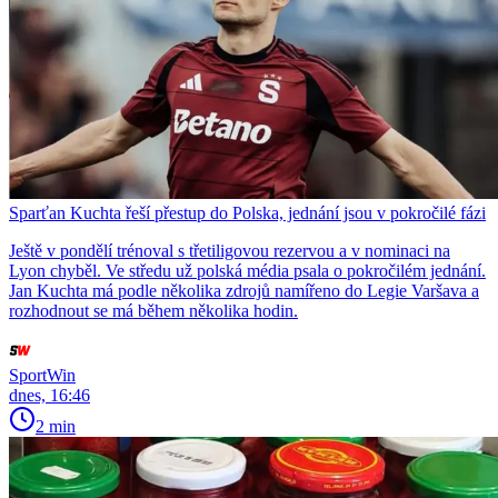
Sparťan Kuchta řeší přestup do Polska, jednání jsou v pokročilé fázi
Ještě v pondělí trénoval s třetiligovou rezervou a v nominaci na
Lyon chyběl. Ve středu už polská média psala o pokročilém jednání.
Jan Kuchta má podle několika zdrojů namířeno do Legie Varšava a
rozhodnout se má během několika hodin.
SportWin
dnes, 16:46
2 min