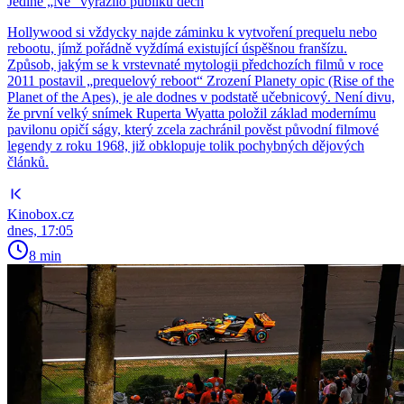
Jediné „Ne“ vyrazilo publiku dech
Hollywood si vždycky najde záminku k vytvoření prequelu nebo
rebootu, jímž pořádně vyždímá existující úspěšnou franšízu.
Způsob, jakým se k vrstevnaté mytologii předchozích filmů v roce
2011 postavil „prequelový reboot“ Zrození Planety opic (Rise of the
Planet of the Apes), je ale dodnes v podstatě učebnicový. Není divu,
že první velký snímek Ruperta Wyatta položil základ modernímu
pavilonu opičí ságy, který zcela zachránil pověst původní filmové
legendy z roku 1968, již obklopuje tolik pochybných dějových
článků.
Kinobox.cz
dnes, 17:05
8 min