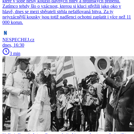
které v sobě nesly kouzlo dávných bitev a hrdinských příběhů.
Zatímco tehdy šlo o vzácnost, kterou si kluci střežili jako oko v
hlavě, dnes se mezi sběrateli strhla nefalšovaná bitva. Za ty
nejvzácnější kousky jsou totiž nadšenci ochotni zaplatit i více než 11
000 korun.
NESPECHEJ.cz
dnes, 16:30
3 min