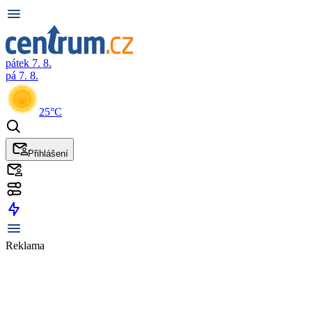
pátek 7. 8.
pá 7. 8.
25°C
Přihlášení
Reklama