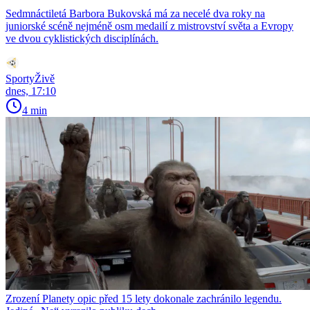
Sedmnáctiletá Barbora Bukovská má za necelé dva roky na
juniorské scéně nejméně osm medailí z mistrovství světa a Evropy
ve dvou cyklistických disciplínách.
SportyŽivě
dnes, 17:10
4 min
Zrození Planety opic před 15 lety dokonale zachránilo legendu.