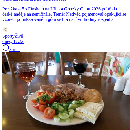
Porážka 4:5 s Finskem na Hlinka Gretzky Cupu 2026 pohřbila
české naděje na semifinále. Trenér Nedvěd pojmenoval opakující se
vzorec: po inkasovaném gólu se hra na čtvrt hodiny rozpadla.
SportyŽivě
dnes, 17:22
3 min