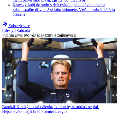
měnit barvu jako první, zjistíte, co jim chybí
Kravský hnůj do sudu s dešťovkou: jedna dávka navíc a
záhon spálíte dřív, než si toho všimnete. Většina zahrádkářů to
přežene
Zobrazit více
Lifestyle
Zahrada
Vybrali jsme pro vás
Magazíny a zajímavosti
Brankář Kinský dostal nálepku, kterou by si možná nepřál.
Nejsebevědomější hráč Premier League