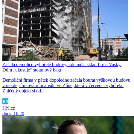
Začala demolice vyhořelé budovy, kde měla sklad firma Vasky.
Dům „ukusuje“ stotunový bagr
Demoliční firma v pátek dopoledne začala bourat výškovou budovu
v někdejším továrním areálu ve Zlíně, která v červenci vyhořela.
Zničený objekt si od...
HN.cz
dnes, 16:20