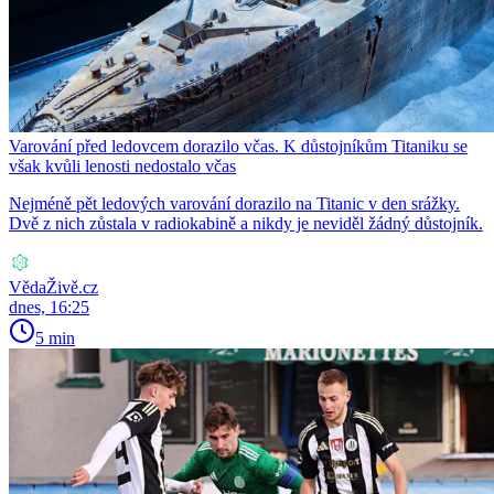
Varování před ledovcem dorazilo včas. K důstojníkům Titaniku se
však kvůli lenosti nedostalo včas
Nejméně pět ledových varování dorazilo na Titanic v den srážky.
Dvě z nich zůstala v radiokabině a nikdy je neviděl žádný důstojník.
VědaŽivě.cz
dnes, 16:25
5 min