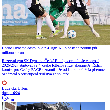
Béčko Dynama odstoupilo z 4. ligy. Klub dostane pokutu půl
milionu korun
Rezervní tým SK Dynamo České Budějovice nebude v sezoně
2026/2027 startovat ve 4. české fotbalové lize, skupině A. Řídící
komise pro Čechy FAČR oznámila, že od klubu obdržela písemné
oznámení o odstoupení družstva ze soutěže.
Budějcká Drbna
dnes, 16:24
1 min