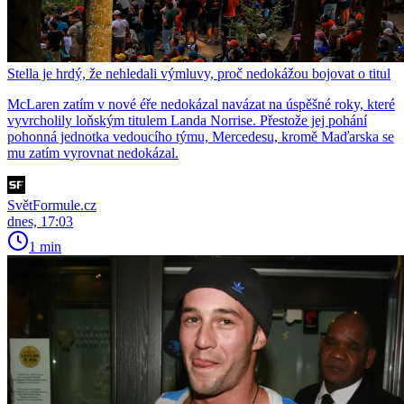
Stella je hrdý, že nehledali výmluvy, proč nedokážou bojovat o titul
McLaren zatím v nové éře nedokázal navázat na úspěšné roky, které
vyvrcholily loňským titulem Landa Norrise. Přestože jej pohání
pohonná jednotka vedoucího týmu, Mercedesu, kromě Maďarska se
mu zatím vyrovnat nedokázal.
SvětFormule.cz
dnes, 17:03
1 min