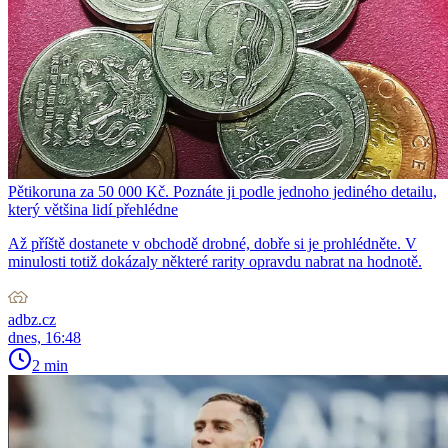
Pětikoruna za 50 000 Kč. Poznáte ji podle jednoho jediného detailu,
který většina lidí přehlédne
Až příště dostanete v obchodě drobné, dobře si je prohlédněte. V
minulosti totiž dokázaly některé rarity opravdu nabrat na hodnotě.
adbz.cz
dnes, 16:48
2 min