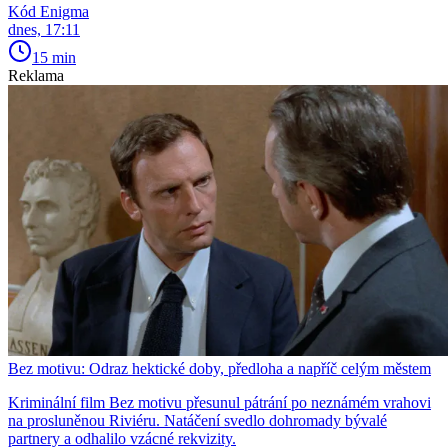
Kód Enigma
dnes, 17:11
15 min
Reklama
Bez motivu: Odraz hektické doby, předloha a napříč celým městem
Kriminální film Bez motivu přesunul pátrání po neznámém vrahovi
na prosluněnou Riviéru. Natáčení svedlo dohromady bývalé
partnery a odhalilo vzácné rekvizity.