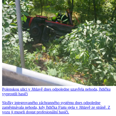
Polenskou ulici v Jihlavě dnes odpoledne uzavřela nehoda, řidičku
vyprostili hasiči
Složky integrovaného záchranného systému dnes odpoledne
zaměstnávala nehoda, kdy řidička Fiatu sjela v Jihlavě ze stráně. Z
vozu ji museli dostat profesionální hasiči.