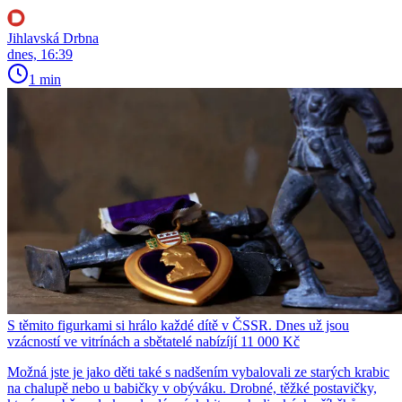
Jihlavská Drbna
dnes, 16:39
1 min
S těmito figurkami si hrálo každé dítě v ČSSR. Dnes už jsou
vzácností ve vitrínách a sbětatelé nabízíjí 11 000 Kč
Možná jste je jako děti také s nadšením vybalovali ze starých krabic
na chalupě nebo u babičky v obýváku. Drobné, těžké postavičky,