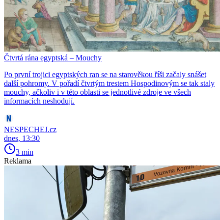
Čtvrtá rána egyptská – Mouchy
Po první trojici egyptských ran se na starověkou říši začaly snášet
další pohromy. V pořadí čtvrtým trestem Hospodinovým se tak staly
mouchy, ačkoliv i v této oblasti se jednotlivé zdroje ve všech
informacích neshodují.
NESPECHEJ.cz
dnes, 13:30
3 min
Reklama