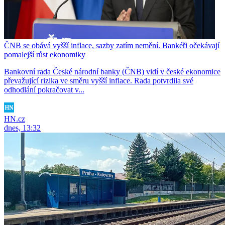
ČNB se obává vyšší inflace, sazby zatím nemění. Bankéři očekávají
pomalejší růst ekonomiky
Bankovní rada České národní banky (ČNB) vidí v české ekonomice
převažující rizika ve směru vyšší inflace. Rada potvrdila své
odhodlání pokračovat v...
HN.cz
dnes, 13:32