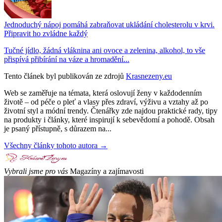
Jednoduchý nápoj pomáhá zabraňovat ukládání cholesterolu v krvi.
Připravit ho zvládne každý
Tučné jídlo, žádná vláknina ani ovoce a zelenina, alkohol, to vše
přispívá přibírání na váze a hromadění...
Tento článek byl publikován ze zdrojů
Krasnezeny.eu
Web se zaměřuje na témata, která oslovují ženy v každodenním
životě – od péče o pleť a vlasy přes zdraví, výživu a vztahy až po
životní styl a módní trendy. Čtenářky zde najdou praktické rady, tipy
na produkty i články, které inspirují k sebevědomí a pohodě. Obsah
je psaný přístupně, s důrazem na...
Všechny články tohoto autora →
Vybrali jsme pro vás
Magazíny a zajímavosti