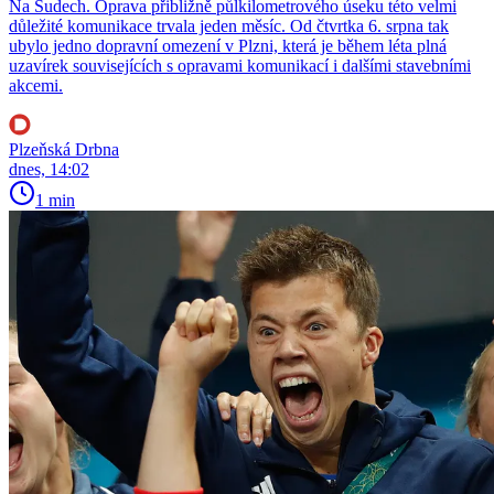
Na Sudech. Oprava přibližně půlkilometrového úseku této velmi
důležité komunikace trvala jeden měsíc. Od čtvrtka 6. srpna tak
ubylo jedno dopravní omezení v Plzni, která je během léta plná
uzavírek souvisejících s opravami komunikací i dalšími stavebními
akcemi.
Plzeňská Drbna
dnes, 14:02
1 min