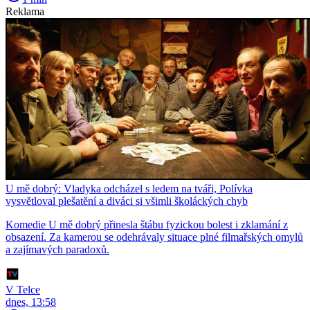
Reklama
U mě dobrý: Vladyka odcházel s ledem na tváři, Polívka
vysvětloval plešatění a diváci si všimli školáckých chyb
Komedie U mě dobrý přinesla štábu fyzickou bolest i zklamání z
obsazení. Za kamerou se odehrávaly situace plné filmařských omylů
a zajímavých paradoxů.
V Telce
dnes, 13:58