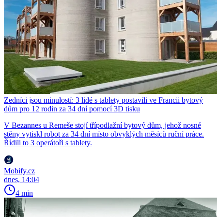
Zedníci jsou minulostí: 3 lidé s tablety postavili ve Francii bytový
dům pro 12 rodin za 34 dní pomocí 3D tisku
V Bezannes u Remeše stojí třípodlažní bytový dům, jehož nosné
stěny vytiskl robot za 34 dní místo obvyklých měsíců ruční práce.
Řídili to 3 operátoři s tablety.
Mobify.cz
dnes, 14:04
4 min