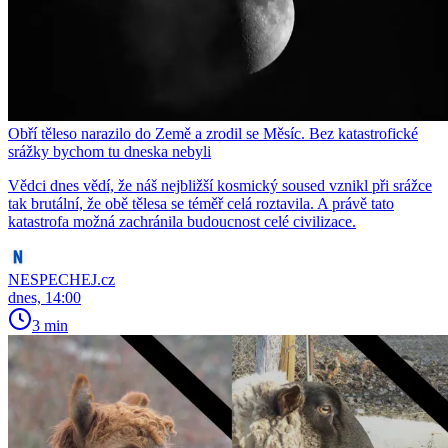
Obří těleso narazilo do Země a zrodil se Měsíc. Bez katastrofické
srážky bychom tu dneska nebyli
Vědci dnes vědí, že náš nejbližší kosmický soused vznikl při srážce
tak brutální, že obě tělesa se téměř celá roztavila. A právě tato
katastrofa možná zachránila budoucnost celé civilizace.
NESPECHEJ.cz
dnes, 14:00
3 min