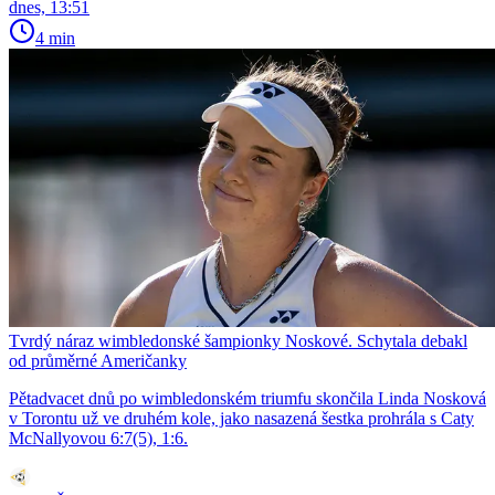
dnes, 13:51
4 min
Tvrdý náraz wimbledonské šampionky Noskové. Schytala debakl
od průměrné Američanky
Pětadvacet dnů po wimbledonském triumfu skončila Linda Nosková
v Torontu už ve druhém kole, jako nasazená šestka prohrála s Caty
McNallyovou 6:7(5), 1:6.