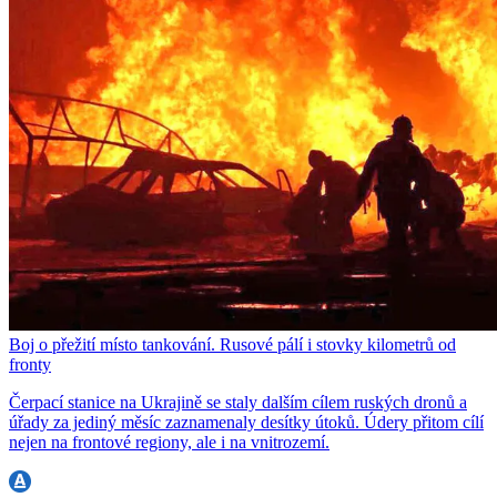
Boj o přežití místo tankování. Rusové pálí i stovky kilometrů od
fronty
Čerpací stanice na Ukrajině se staly dalším cílem ruských dronů a
úřady za jediný měsíc zaznamenaly desítky útoků. Údery přitom cílí
nejen na frontové regiony, ale i na vnitrozemí.