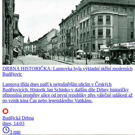
DRBNA HISTORIČKA: Lannovka byla výkladní skříní moderních
Budějovic
Lannova třída dnes patří k nejrušnějším ulicím v Českých
Budějovicích. Historik Jan Schinko v dalším díle Drbny historičky
připomíná proměny ulice od první republiky přes válečné události až
po vznik kina Čas nebo legendárního Vatikánu.
Budějcká Drbna
dnes, 14:03
3 min