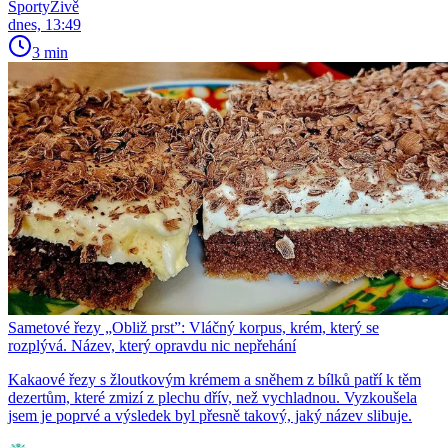
SportyŽivě
dnes, 13:49
3 min
Sametové řezy „Obliž prst”: Vláčný korpus, krém, který se
rozplývá. Název, který opravdu nic nepřehání
Kakaové řezy s žloutkovým krémem a sněhem z bílků patří k těm
dezertům, které zmizí z plechu dřív, než vychladnou. Vyzkoušela
jsem je poprvé a výsledek byl přesně takový, jaký název slibuje.