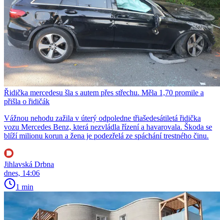
Řidička mercedesu šla s autem přes střechu. Měla 1,70 promile a
přišla o řidičák
Vážnou nehodu zažila v úterý odpoledne třiašedesátiletá řidička
vozu Mercedes Benz, která nezvládla řízení a havarovala. Škoda se
blíží milionu korun a žena je podezřelá ze spáchání trestného činu.
Jihlavská Drbna
dnes, 14:06
1 min