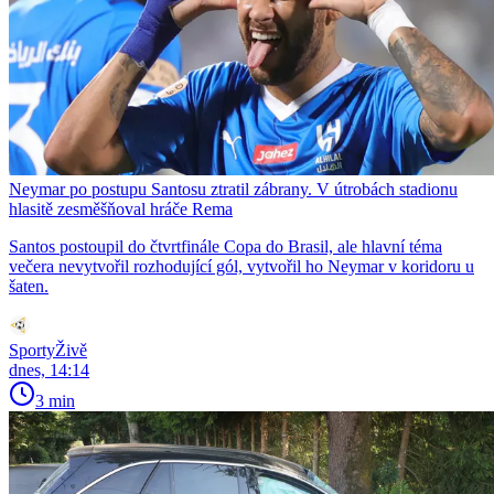
Neymar po postupu Santosu ztratil zábrany. V útrobách stadionu
hlasitě zesměšňoval hráče Rema
Santos postoupil do čtvrtfinále Copa do Brasil, ale hlavní téma
večera nevytvořil rozhodující gól, vytvořil ho Neymar v koridoru u
šaten.
SportyŽivě
dnes, 14:14
3 min