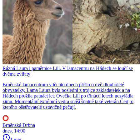
Rázná Laura i pamětnice Lili. V lamacentru na Hádech se loučí se
dvěma zvířaty
Brněnské lamacentrum v těchto dnech přišlo o dvě dlouholeté
obyvatelky. Lama Laura byla poslední z trojice zakladatelek a na
Hádech prožila patnáct let. Ovečka Lili po třinácti letech nezvládla
zimu. Momentální extrémní vedra snáší špatně také veterán Čert, o
kterého ošetřovatelé ustavičně pečují.
Brněnská Drbna
dnes, 14:00
1 min