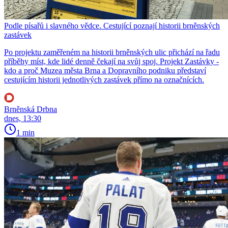
Podle písařů i slavného vědce. Cestující poznají historii brněnských
zastávek
Po projektu zaměřeném na historii brněnských ulic přichází na řadu
příběhy míst, kde lidé denně čekají na svůj spoj. Projekt Zastávky -
kdo a proč Muzea města Brna a Dopravního podniku představí
cestujícím historii jednotlivých zastávek přímo na označnících.
Brněnská Drbna
dnes, 13:30
1 min