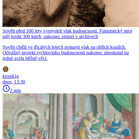
Sověti před 100 lety vymysleli vlak budoucnosti. Futuristický stroj
měl jezdit 300 km/h, nakonec zmizel v archivech
Sověti chtěli ve třicátých letech postavit vlak na obřích koulích.
Odvážný projekt rychlovlaku budoucnosti nakonec ztroskotal na
jedné zcela běžné věci.
kroniQa
dnes, 13:30
2 min