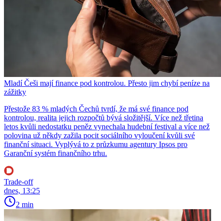
Mladí Češi mají finance pod kontrolou. Přesto jim chybí peníze na
zážitky
Přestože 83 % mladých Čechů tvrdí, že má své finance pod
kontrolou, realita jejich rozpočtů bývá složitější. Více než třetina
letos kvůli nedostatku peněz vynechala hudební festival a více než
polovina už někdy zažila pocit sociálního vyloučení kvůli své
finanční situaci. Vyplývá to z průzkumu agentury Ipsos pro
Garanční systém finančního trhu.
Trade-off
dnes, 13:25
2 min