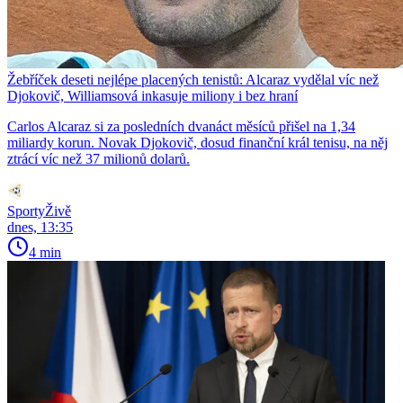
Žebříček deseti nejlépe placených tenistů: Alcaraz vydělal víc než
Djokovič, Williamsová inkasuje miliony i bez hraní
Carlos Alcaraz si za posledních dvanáct měsíců přišel na 1,34
miliardy korun. Novak Djokovič, dosud finanční král tenisu, na něj
ztrácí víc než 37 milionů dolarů.
SportyŽivě
dnes, 13:35
4 min