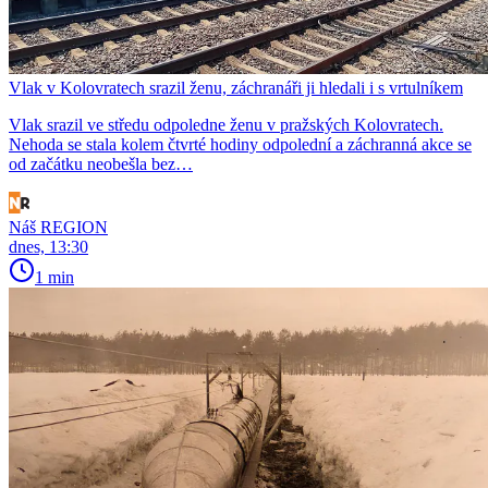
Vlak v Kolovratech srazil ženu, záchranáři ji hledali i s vrtulníkem
Vlak srazil ve středu odpoledne ženu v pražských Kolovratech.
Nehoda se stala kolem čtvrté hodiny odpolední a záchranná akce se
od začátku neobešla bez…
Náš REGION
dnes, 13:30
1 min