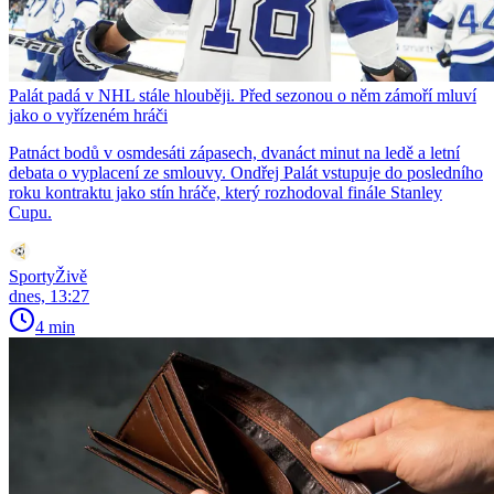
Palát padá v NHL stále hlouběji. Před sezonou o něm zámoří mluví
jako o vyřízeném hráči
Patnáct bodů v osmdesáti zápasech, dvanáct minut na ledě a letní
debata o vyplacení ze smlouvy. Ondřej Palát vstupuje do posledního
roku kontraktu jako stín hráče, který rozhodoval finále Stanley
Cupu.
SportyŽivě
dnes, 13:27
4 min