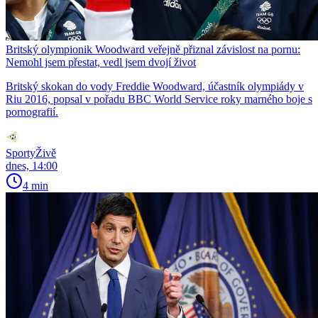
Britský olympionik Woodward veřejně přiznal závislost na pornu:
Nemohl jsem přestat, vedl jsem dvojí život
Britský skokan do vody Freddie Woodward, účastník olympiády v
Riu 2016, popsal v pořadu BBC World Service roky marného boje s
pornografií.
SportyŽivě
dnes, 14:00
4 min