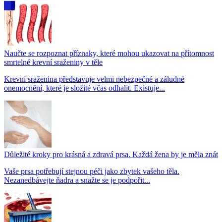
Naučte se rozpoznat příznaky, které mohou ukazovat na přítomnost
smrtelné krevní sraženiny v těle
Krevní sraženina představuje velmi nebezpečné a záludné
onemocnění, které je složité včas odhalit. Existuje...
Důležité kroky pro krásná a zdravá prsa. Každá žena by je měla znát
Vaše prsa potřebují stejnou péči jako zbytek vašeho těla.
Nezanedbávejte ňadra a snažte se je podpořit...