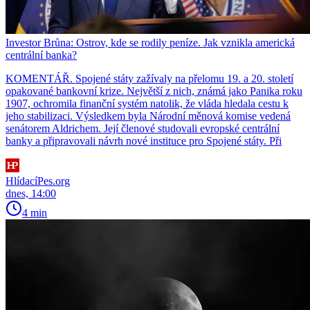
Investor Brůna: Ostrov, kde se rodily peníze. Jak vznikla americká
centrální banka?
KOMENTÁŘ. Spojené státy zažívaly na přelomu 19. a 20. století
opakované bankovní krize. Největší z nich, známá jako Panika roku
1907, ochromila finanční systém natolik, že vláda hledala cestu k
jeho stabilizaci. Výsledkem byla Národní měnová komise vedená
senátorem Aldrichem. Její členové studovali evropské centrální
banky a připravovali návrh nové instituce pro Spojené státy. Při
HlídacíPes.org
dnes, 14:00
4 min