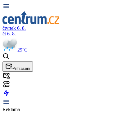
čtvrtek 6. 8.
čt 6. 8.
29°C
Přihlášení
Reklama