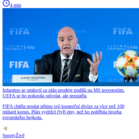
4 min
Infantino se omluvil za plán prodeje podílů na MS investorům.
UEFA se ho pokusila odvolat, ale neuspěla
FIFA chtěla prodat pětinu své komerční divize za více než 100
miliard korun. Plán vydržel čtyři dny, než ho pohřbila hrozba
evropského bojkotu.
SportyŽivě