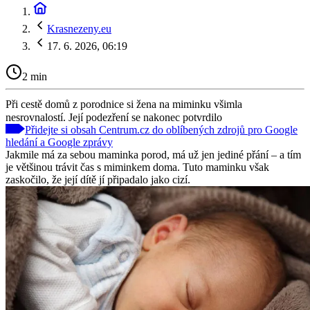
Krasnezeny.eu
17. 6. 2026, 06:19
2 min
Při cestě domů z porodnice si žena na miminku všimla
nesrovnalostí. Její podezření se nakonec potvrdilo
Přidejte si obsah Centrum.cz do oblíbených zdrojů pro Google
hledání a Google zprávy
Jakmile má za sebou maminka porod, má už jen jediné přání – a tím
je většinou trávit čas s miminkem doma. Tuto maminku však
zaskočilo, že její dítě jí připadalo jako cizí.