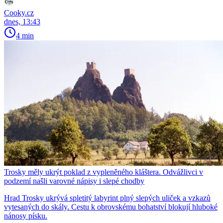
Cooky.cz
dnes, 13:43
4 min
Trosky měly ukrýt poklad z vypleněného kláštera. Odvážlivci v
podzemí našli varovné nápisy i slepé chodby
Hrad Trosky ukrývá spletitý labyrint plný slepých uliček a vzkazů
vytesaných do skály. Cestu k obrovskému bohatství blokují hluboké
nánosy písku.