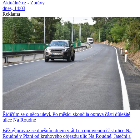
Aktuálně.cz - Zprávy
dnes, 14:03
Reklama
Řidičům se o něco uleví. Po měsíci skončila oprava části důležité
ulice Na Roudné
Běžný provoz se dnešním dnem vrátil na opravenou část ulice Na
Roudné v Plzni od kruhového objezdu ulic Na Roudné, Jateční a