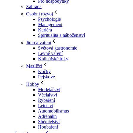
Pro hospodyňky
Zahrada
Osobní rozvoj
Psychologie
Management
Kariéra
Spiritualita a náboženství
Jídlo a vaření
Světová gastronomie
Levné vaření
Kulinářské triky
Mazlíčci
Kočky
Pejskové
Hobby
Modelářství
Včelařství
Rybaření
Letectví
Automobilismus
Adrenalin
Sběratelství
Houbaření