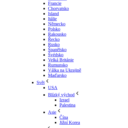
Francie
Chorvatsko
Island
Itálie
Německo
Polsko
Rakousko
Řecko
Rusko
Španělsko
Švédsko
Velká Británie
Rumunsko
Válka na Ukrajině
Maďarsko
Svět
USA
Blízký východ
Izrael
Palestina
Asie
Čína
Jižní Korea