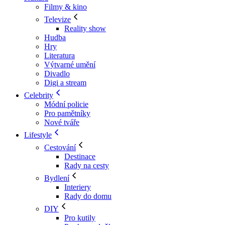
Filmy & kino
Televize
Reality show
Hudba
Hry
Literatura
Výtvarné umění
Divadlo
Digi a stream
Celebrity
Módní policie
Pro pamětníky
Nové tváře
Lifestyle
Cestování
Destinace
Rady na cesty
Bydlení
Interiery
Rady do domu
DIY
Pro kutily