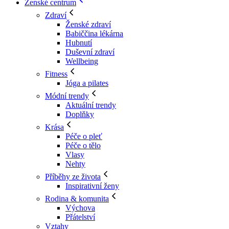
Ženské centrum
Zdraví
Ženské zdraví
Babiččina lékárna
Hubnutí
Duševní zdraví
Wellbeing
Fitness
Jóga a pilates
Módní trendy
Aktuální trendy
Doplňky
Krása
Péče o pleť
Péče o tělo
Vlasy
Nehty
Příběhy ze života
Inspirativní ženy
Rodina & komunita
Výchova
Přátelství
Vztahy