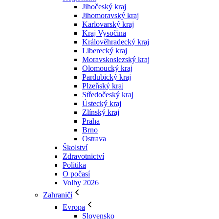
Jihočeský kraj
Jihomoravský kraj
Karlovarský kraj
Kraj Vysočina
Králověhradecký kraj
Liberecký kraj
Moravskoslezský kraj
Olomoucký kraj
Pardubický kraj
Plzeňský kraj
Středočeský kraj
Ústecký kraj
Zlínský kraj
Praha
Brno
Ostrava
Školství
Zdravotnictví
Politika
O počasí
Volby 2026
Zahraničí
Evropa
Slovensko