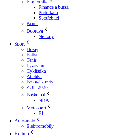
Ekonomika
Finance a burza
Podnikání
Spotřebitel
Krimi
Doprava
Nehody
Sport
Hokej
Fotbal
Tenis
Lyžování
Cyklistika
Atletika
Bojové sporty
ZOH 2026
Basketbal
NBA
Motosport
F1
Auto-moto
Elektromobily
Kultura