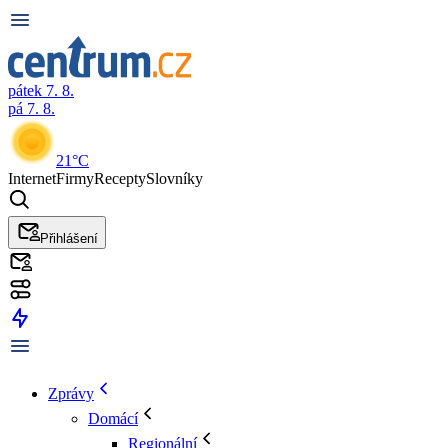
pátek 7. 8.
pá 7. 8.
21°C
Internet
Firmy
Recepty
Slovníky
Přihlášení
Zprávy
Domácí
Regionální