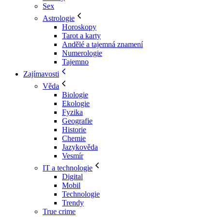
Sex
Astrologie
Horoskopy
Tarot a karty
Andělé a tajemná znamení
Numerologie
Tajemno
Zajímavosti
Věda
Biologie
Ekologie
Fyzika
Geografie
Historie
Chemie
Jazykověda
Vesmír
IT a technologie
Digital
Mobil
Technologie
Trendy
True crime