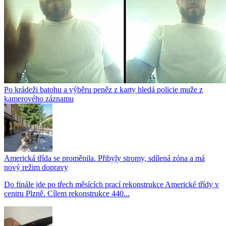
Po krádeži batohu a výběru peněz z karty hledá policie muže z
kamerového záznamu
Americká třída se proměnila. Přibyly stromy, sdílená zóna a má
nový režim dopravy
Do finále jde po třech měsících prací rekonstrukce Americké třídy v
centru Plzně. Cílem rekonstrukce 440...