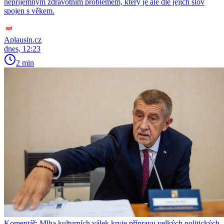
nepříjemným zdravotním problémem, který je ale dle jejích slov
spojen s věkem.
Aplausin.cz
dnes, 12:23
2 min
Komentář: Mlha kulturních válek kryje přípravu velkých politických