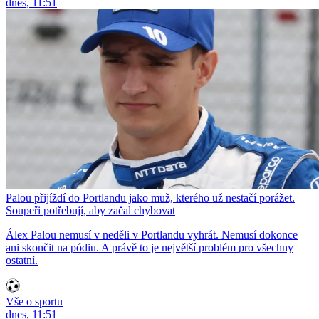
dnes, 11:51
Palou přijíždí do Portlandu jako muž, kterého už nestačí porážet.
Soupeři potřebují, aby začal chybovat
Álex Palou nemusí v neděli v Portlandu vyhrát. Nemusí dokonce
ani skončit na pódiu. A právě to je největší problém pro všechny
ostatní.
Vše o sportu
dnes, 11:51