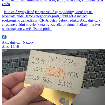
změn
„Je to celé vymyšlené jen pro velké agropodniky, které žijí na
pronajaté půdě. Jsme kategoricky proti,“ řekl šéf Asociace
soukromého zemědělství ČR Jaroslav Šebek redakci Aktuálně.cz k
chystané vládní novele, která by zavedla povinné předkupní právo
na pronajatou zemědělskou půdu.
Aktuálně.cz - Názory
dnes, 12:19