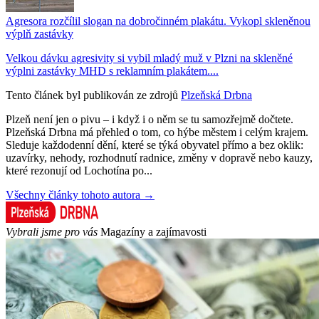
Agresora rozčílil slogan na dobročinném plakátu. Vykopl skleněnou
výplň zastávky
Velkou dávku agresivity si vybil mladý muž v Plzni na skleněné
výplni zastávky MHD s reklamním plakátem....
Tento článek byl publikován ze zdrojů
Plzeňská Drbna
Plzeň není jen o pivu – i když i o něm se tu samozřejmě dočtete.
Plzeňská Drbna má přehled o tom, co hýbe městem i celým krajem.
Sleduje každodenní dění, které se týká obyvatel přímo a bez oklik:
uzavírky, nehody, rozhodnutí radnice, změny v dopravě nebo kauzy,
které rezonují od Lochotína po...
Všechny články tohoto autora →
Vybrali jsme pro vás
Magazíny a zajímavosti