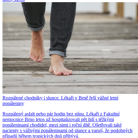
Rozpálené chodníky i slunce. Lékaři v Brně řeší vážné letní
popáleniny
Rozpálený asfalt nebo pár hodin bez stínu. Lékaři z Fakultní
nemocnice Brno letos už hospitalizovali pět lidí s těžkými
popáleninami chodidel, mezi nimi i roční dítě. Ošetřovali také
pacienty s vážnými popáleninami od slunce a varují, že podobných
případů během tropických dnů přibývá.