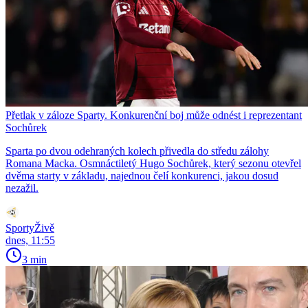
Přetlak v záloze Sparty. Konkurenční boj může odnést i reprezentant
Sochůrek
Sparta po dvou odehraných kolech přivedla do středu zálohy
Romana Macka. Osmnáctiletý Hugo Sochůrek, který sezonu otevřel
dvěma starty v základu, najednou čelí konkurenci, jakou dosud
nezažil.
SportyŽivě
dnes, 11:55
3 min