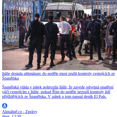
Itálie dostala ultimátum: do neděle musí zrušit kontroly cestujících ze
Španělska
Španělská vláda v pátek pohrozila Itálii, že zavede odvetná opatření
vůči cestujícím z Itálie, pokud Řím do neděle nezruší kontroly lidí
přijíždějících ze Španělska. V pátek o tom napsal deník El País.
Aktuálně.cz - Zprávy
dnes, 12:30