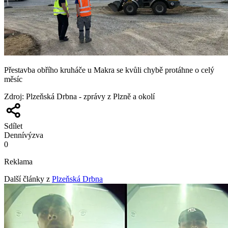
Přestavba obřího kruháče u Makra se kvůli chybě protáhne o celý
měsíc
Zdroj
:
Plzeňská Drbna - zprávy z Plzně a okolí
Sdílet
Denní
výzva
0
Reklama
Další články z
Plzeňská Drbna