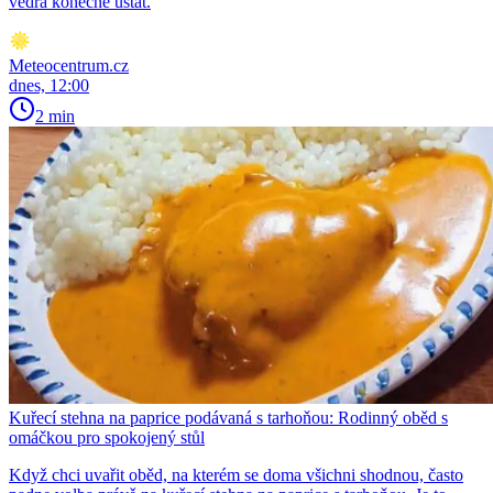
vedra konečně ustat.
Meteocentrum.cz
dnes, 12:00
2 min
Kuřecí stehna na paprice podávaná s tarhoňou: Rodinný oběd s
omáčkou pro spokojený stůl
Když chci uvařit oběd, na kterém se doma všichni shodnou, často