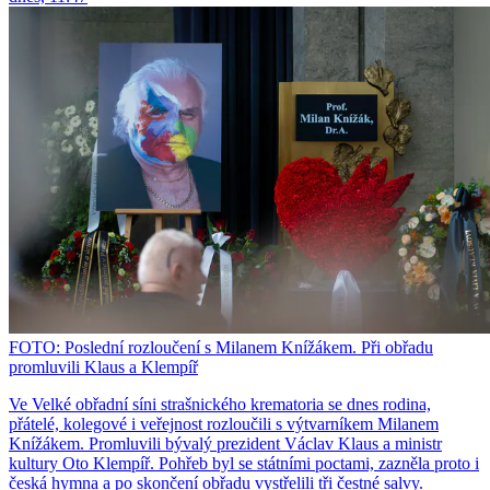
FOTO: Poslední rozloučení s Milanem Knížákem. Při obřadu
promluvili Klaus a Klempíř
Ve Velké obřadní síni strašnického krematoria se dnes rodina,
přátelé, kolegové i veřejnost rozloučili s výtvarníkem Milanem
Knížákem. Promluvili bývalý prezident Václav Klaus a ministr
kultury Oto Klempíř. Pohřeb byl se státními poctami, zazněla proto i
česká hymna a po skončení obřadu vystřelili tři čestné salvy.