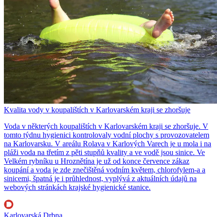
Kvalita vody v koupalištích v Karlovarském kraji se zhoršuje
Voda v některých koupalištích v Karlovarském kraji se zhoršuje. V
tomto týdnu hygienici kontrolovaly vodní plochy s provozovatelem
na Karlovarsku. V areálu Rolava v Karlových Varech je u mola i na
pláži voda na třetím z pěti stupňů kvality a ve vodě jsou sinice. Ve
Velkém rybníku u Hroznětína je už od konce července zákaz
koupání a voda je zde znečištěná vodním květem, chlorofylem-a a
sinicemi, špatná je i průhlednost, vyplývá z aktuálních údajů na
webových stránkách krajské hygienické stanice.
Karlovarská Drbna