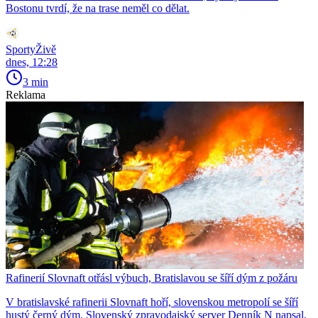
Bostonu tvrdí, že na trase neměl co dělat.
SportyŽivě
dnes, 12:28
3 min
Reklama
Rafinerií Slovnaft otřásl výbuch, Bratislavou se šíří dým z požáru
V bratislavské rafinerii Slovnaft hoří, slovenskou metropolí se šíří
hustý černý dým. Slovenský zpravodajský server Denník N napsal,