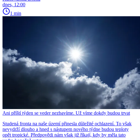
dnes, 12:00
1 min
Ani příští týden se veder nezbavíme. Už víme dokdy budou trvat
Studená fronta na naše území přinesla důležité ochlazení. To však
nevydrží dlouho a hned s nástupem nového týdne budou teploty
opět tropické. Předpovědi nám však již říkají, kdy by měla tato