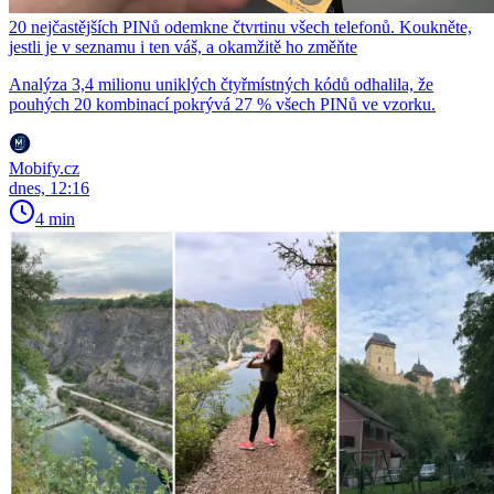
20 nejčastějších PINů odemkne čtvrtinu všech telefonů. Koukněte,
jestli je v seznamu i ten váš, a okamžitě ho změňte
Analýza 3,4 milionu uniklých čtyřmístných kódů odhalila, že
pouhých 20 kombinací pokrývá 27 % všech PINů ve vzorku.
Mobify.cz
dnes, 12:16
4 min