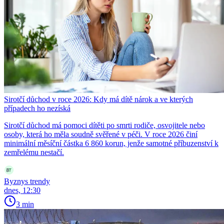
Sirotčí důchod v roce 2026: Kdy má dítě nárok a ve kterých
případech ho nezíská
Sirotčí důchod má pomoci dítěti po smrti rodiče, osvojitele nebo
osoby, která ho měla soudně svěřené v péči. V roce 2026 činí
minimální měsíční částka 6 860 korun, jenže samotné příbuzenství k
zemřelému nestačí.
Byznys trendy
dnes, 12:30
3 min