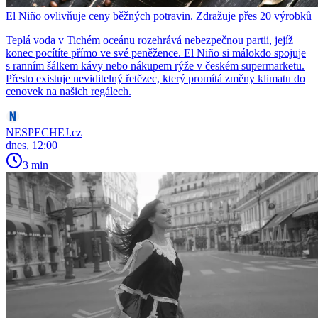
El Niño ovlivňuje ceny běžných potravin. Zdražuje přes 20 výrobků
Teplá voda v Tichém oceánu rozehrává nebezpečnou partii, jejíž
konec pocítíte přímo ve své peněžence. El Niño si málokdo spojuje
s ranním šálkem kávy nebo nákupem rýže v českém supermarketu.
Přesto existuje neviditelný řetězec, který promítá změny klimatu do
cenovek na našich regálech.
NESPECHEJ.cz
dnes, 12:00
3 min