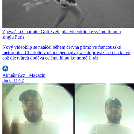
Zpěvačka Charlotte Gott zveřejnila videoklip ke svému třetímu
singlu Paris
Nový videoklip se natáčel během června přímo ve francouzské
metropoli a Charlotte v něm nejen zpívá, ale doprovází se i na klavír,
což dle tvůrců dodává celému klipu komornější ráz.
Aktuálně.cz - Magazín
dnes, 11:57