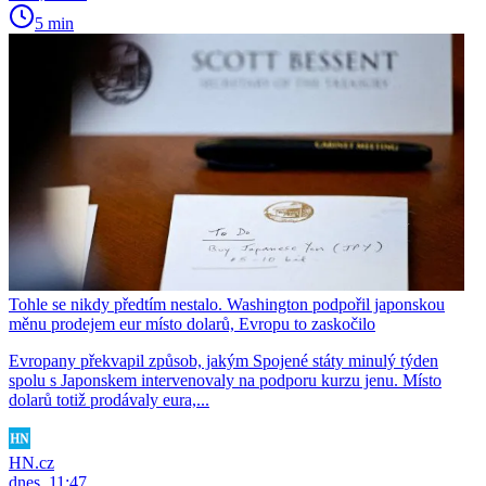
5 min
Tohle se nikdy předtím nestalo. Washington podpořil japonskou
měnu prodejem eur místo dolarů, Evropu to zaskočilo
Evropany překvapil způsob, jakým Spojené státy minulý týden
spolu s Japonskem intervenovaly na podporu kurzu jenu. Místo
dolarů totiž prodávaly eura,...
HN.cz
dnes, 11:47