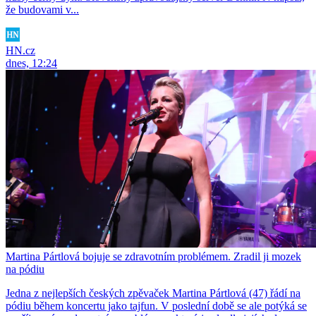
že budovami v...
HN.cz
dnes, 12:24
Martina Pártlová bojuje se zdravotním problémem. Zradil ji mozek
na pódiu
Jedna z nejlepších českých zpěvaček Martina Pártlová (47) řádí na
pódiu během koncertu jako tajfun. V poslední době se ale potýká se