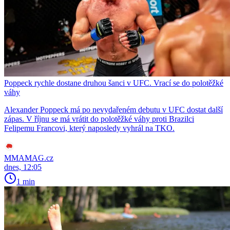
Poppeck rychle dostane druhou šanci v UFC. Vrací se do polotěžké
váhy
Alexander Poppeck má po nevydařeném debutu v UFC dostat další
zápas. V říjnu se má vrátit do polotěžké váhy proti Brazilci
Felipemu Francovi, který naposledy vyhrál na TKO.
MMAMAG.cz
dnes, 12:05
1 min