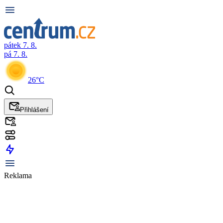
pátek 7. 8.
pá 7. 8.
26°C
Přihlášení
Reklama