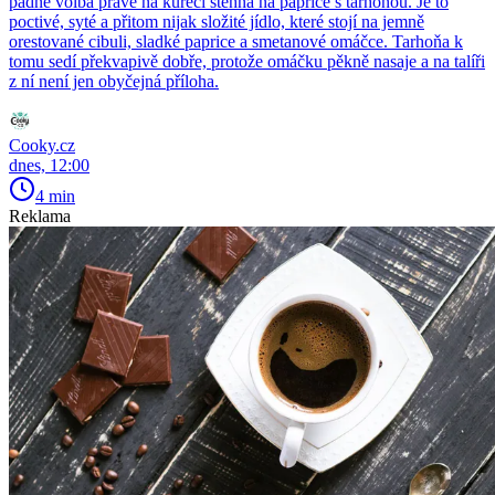
padne volba právě na kuřecí stehna na paprice s tarhoňou. Je to
poctivé, syté a přitom nijak složité jídlo, které stojí na jemně
orestované cibuli, sladké paprice a smetanové omáčce. Tarhoňa k
tomu sedí překvapivě dobře, protože omáčku pěkně nasaje a na talíři
z ní není jen obyčejná příloha.
Cooky.cz
dnes, 12:00
4 min
Reklama