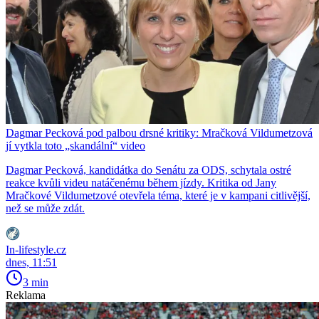
Dagmar Pecková pod palbou drsné kritiky: Mračková Vildumetzová
jí vytkla toto „skandální“ video
Dagmar Pecková, kandidátka do Senátu za ODS, schytala ostré
reakce kvůli videu natáčenému během jízdy. Kritika od Jany
Mračkové Vildumetzové otevřela téma, které je v kampani citlivější,
než se může zdát.
In-lifestyle.cz
dnes, 11:51
3 min
Reklama