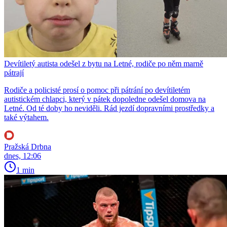
Devítiletý autista odešel z bytu na Letné, rodiče po něm marně
pátrají
Rodiče a policisté prosí o pomoc při pátrání po devítiletém
autistickém chlapci, který v pátek dopoledne odešel domova na
Letné. Od té doby ho neviděli. Rád jezdí dopravními prostředky a
také výtahem.
Pražská Drbna
dnes, 12:06
1 min