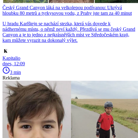
Český Grand Canyon láká na velkolepou podívanou: Ukrývá
hloubku 80 metrů a tyrkysovou vodu, z Prahy jste tam za 40 minut
U hradu Karlštejn se nachází stezka, která vás dovede k
nádhernému místu, o němž neví každý. Přezdívá se mu český Grand
Canyon a je to jedno z nejkrásnějších míst ve Středočeském kraji,
kam můžete vyrazit na dokonalý výlet.
Kapitalio
dnes, 12:09
3 min
Reklama