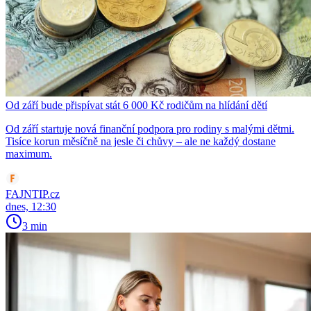
Od září bude přispívat stát 6 000 Kč rodičům na hlídání dětí
Od září startuje nová finanční podpora pro rodiny s malými dětmi.
Tisíce korun měsíčně na jesle či chůvy – ale ne každý dostane
maximum.
FAJNTIP.cz
dnes, 12:30
3 min