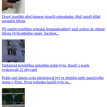
Drsný konflikt před domem skončil pobodáním. Muž utrpěl těžké
poranění břicha
Při ostrém konfliktu pobodal šestapadesátiletý muž nožem do oblasti
břicha čtyřicetiletého muže. Incident...
Elektrická koloběžka způsobila požár bytu. Hasiči z kouře
evakuovali 22 obyvatel
Požár nad ránem zcela zdemoloval byt ve druhém patře panelového
domu v Plzni. První jednotka hasičů byla na...