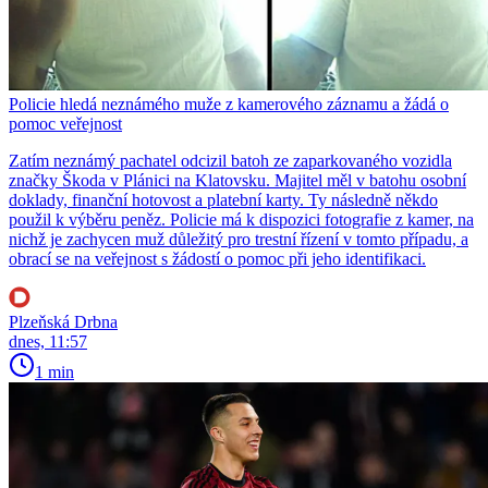
Policie hledá neznámého muže z kamerového záznamu a žádá o
pomoc veřejnost
Zatím neznámý pachatel odcizil batoh ze zaparkovaného vozidla
značky Škoda v Plánici na Klatovsku. Majitel měl v batohu osobní
doklady, finanční hotovost a platební karty. Ty následně někdo
použil k výběru peněz. Policie má k dispozici fotografie z kamer, na
nichž je zachycen muž důležitý pro trestní řízení v tomto případu, a
obrací se na veřejnost s žádostí o pomoc při jeho identifikaci.
Plzeňská Drbna
dnes, 11:57
1 min