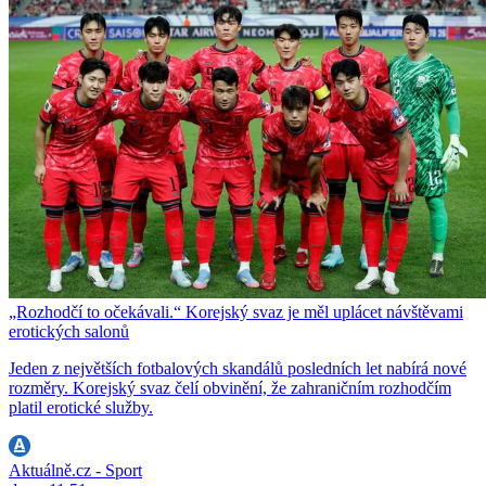
„Rozhodčí to očekávali.“ Korejský svaz je měl uplácet návštěvami
erotických salonů
Jeden z největších fotbalových skandálů posledních let nabírá nové
rozměry. Korejský svaz čelí obvinění, že zahraničním rozhodčím
platil erotické služby.
Aktuálně.cz - Sport