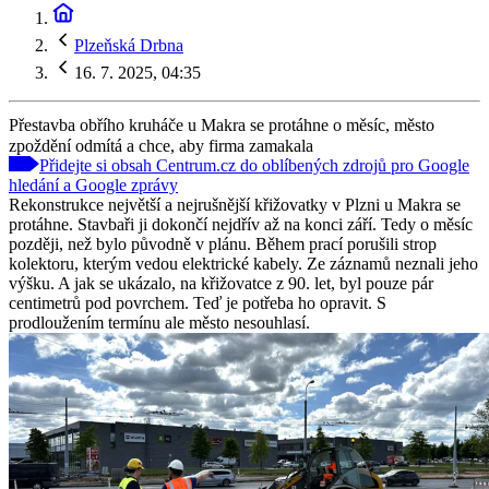
Plzeňská Drbna
16. 7. 2025, 04:35
Přestavba obřího kruháče u Makra se protáhne o měsíc, město
zpoždění odmítá a chce, aby firma zamakala
Přidejte si obsah Centrum.cz do oblíbených zdrojů pro Google
hledání a Google zprávy
Rekonstrukce největší a nejrušnější křižovatky v Plzni u Makra se
protáhne. Stavbaři ji dokončí nejdřív až na konci září. Tedy o měsíc
později, než bylo původně v plánu. Během prací porušili strop
kolektoru, kterým vedou elektrické kabely. Ze záznamů neznali jeho
výšku. A jak se ukázalo, na křižovatce z 90. let, byl pouze pár
centimetrů pod povrchem. Teď je potřeba ho opravit. S
prodloužením termínu ale město nesouhlasí.