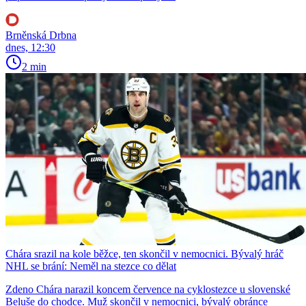
Brněnská Drbna
dnes, 12:30
2 min
Chára srazil na kole běžce, ten skončil v nemocnici. Bývalý hráč
NHL se brání: Neměl na stezce co dělat
Zdeno Chára narazil koncem července na cyklostezce u slovenské
Beluše do chodce. Muž skončil v nemocnici, bývalý obránce