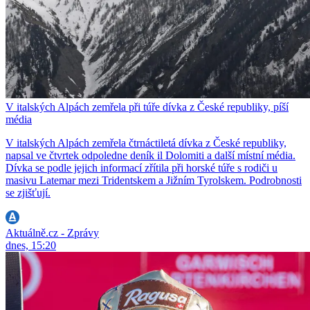
V italských Alpách zemřela při túře dívka z České republiky, píší
média
V italských Alpách zemřela čtrnáctiletá dívka z České republiky,
napsal ve čtvrtek odpoledne deník il Dolomiti a další místní média.
Dívka se podle jejich informací zřítila při horské túře s rodiči u
masivu Latemar mezi Tridentskem a Jižním Tyrolskem. Podrobnosti
se zjišťují.
Aktuálně.cz - Zprávy
dnes, 15:20