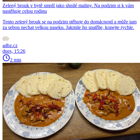
Zelený brouk v bytě smrdí jako shnilé maliny. Na podzim si k vám
nastěhuje celou rodinu
Tento zelený brouk se na podzim stěhuje do domácností a může tam
za sebou nechat velkou paseku. Jakmile ho spatříte, konejte rychle.
adbz.cz
dnes, 15:26
2 min