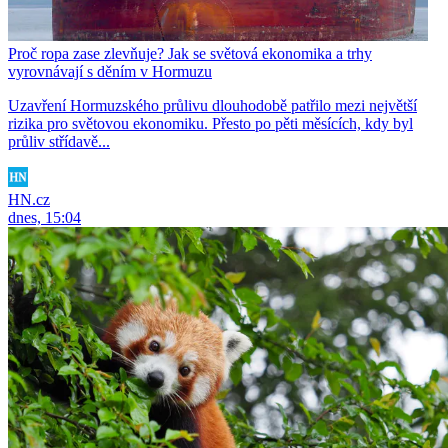
Proč ropa zase zlevňuje? Jak se světová ekonomika a trhy
vyrovnávají s děním v Hormuzu
Uzavření Hormuzského průlivu dlouhodobě patřilo mezi největší
rizika pro světovou ekonomiku. Přesto po pěti měsících, kdy byl
průliv střídavě...
HN.cz
dnes, 15:04