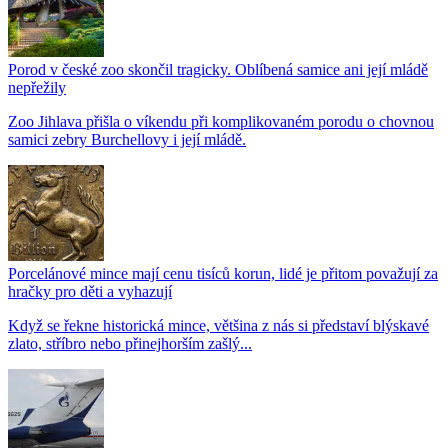
Porod v české zoo skončil tragicky. Oblíbená samice ani její mládě
nepřežily
Zoo Jihlava přišla o víkendu při komplikovaném porodu o chovnou
samici zebry Burchellovy i její mládě.
Porcelánové mince mají cenu tisíců korun, lidé je přitom považují za
hračky pro děti a vyhazují
Když se řekne historická mince, většina z nás si představí blýskavé
zlato, stříbro nebo přinejhorším zašlý...