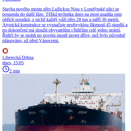
Stavba nového mostu přes Lužickou Nisu v Londýnské ulici se
posunula do další fáze. Těžká technika dnes na most usadila osm
obřích nosníků, z nichž každý váží přes 28 tun a měří 30 metrů.
Atypická konstrukce se vyznačuje neobvyklou šikmostí 45 stupňů a
po dokončení má sloužit obyvatelům i řidičům celé jedno století.
Řidiči by se mohli po novém mostě projet dříve, než bylo původně
plánováno, už před Vánocemi.
Liberecká Drbna
dnes, 15:05
2 min