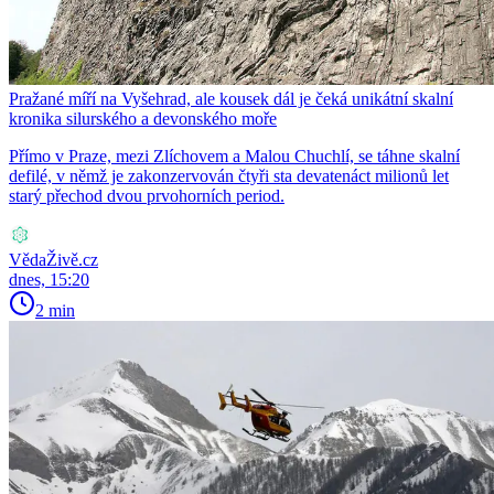
Pražané míří na Vyšehrad, ale kousek dál je čeká unikátní skalní
kronika silurského a devonského moře
Přímo v Praze, mezi Zlíchovem a Malou Chuchlí, se táhne skalní
defilé, v němž je zakonzervován čtyři sta devatenáct milionů let
starý přechod dvou prvohorních period.
VědaŽivě.cz
dnes, 15:20
2 min