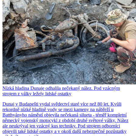
Nízká hladina Dunaje odhalila nečekaný nález. Pod vzácným
strojem z války ležely lidské ostatky
Dunaj v Budapešti vydal svědectví staré více než 80 let. Kvůli
rekordně nízké hladině vody se mezi kameny na nábřeží u
Batthyányho náměstí objevila nečekaná silueta - téměř kompletní
německý vojenský motocykl z období druhé světové války. Nález
ale neukrýval jen vzácný kus techniky. Pod strojem odborníci
objevili také lidské ostatky a v okolí další nebezpečné pozůstatky