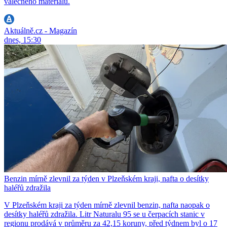
válečného materiálu.
Aktuálně.cz - Magazín
dnes, 15:30
Benzin mírně zlevnil za týden v Plzeňském kraji, nafta o desítky
haléřů zdražila
V Plzeňském kraji za týden mírně zlevnil benzin, nafta naopak o
desítky haléřů zdražila. Litr Naturalu 95 se u čerpacích stanic v
regionu prodává v průměru za 42,15 koruny, před týdnem byl o 17