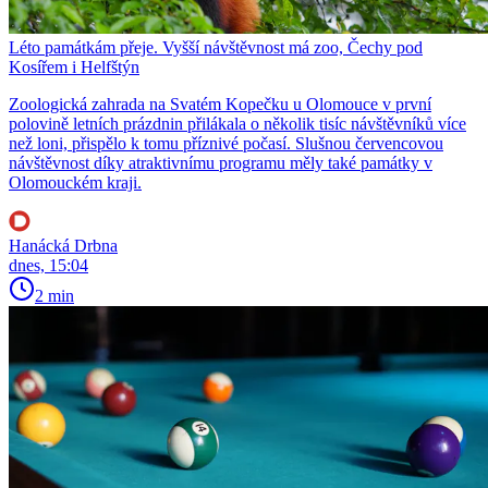
Léto památkám přeje. Vyšší návštěvnost má zoo, Čechy pod
Kosířem i Helfštýn
Zoologická zahrada na Svatém Kopečku u Olomouce v první
polovině letních prázdnin přilákala o několik tisíc návštěvníků více
než loni, přispělo k tomu příznivé počasí. Slušnou červencovou
návštěvnost díky atraktivnímu programu měly také památky v
Olomouckém kraji.
Hanácká Drbna
dnes, 15:04
2 min