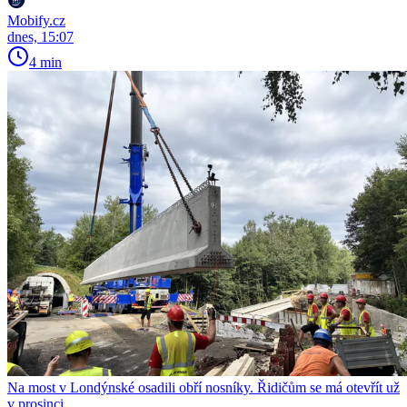
Mobify.cz
dnes, 15:07
4 min
Na most v Londýnské osadili obří nosníky. Řidičům se má otevřít už
v prosinci