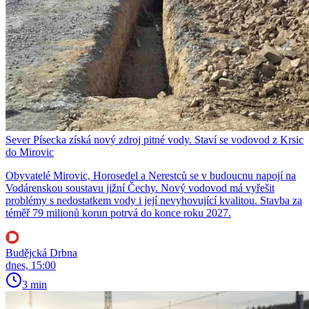
Sever Písecka získá nový zdroj pitné vody. Staví se vodovod z Krsic
do Mirovic
Obyvatelé Mirovic, Horosedel a Nerestců se v budoucnu napojí na
Vodárenskou soustavu jižní Čechy. Nový vodovod má vyřešit
problémy s nedostatkem vody i její nevyhovující kvalitou. Stavba za
téměř 79 milionů korun potrvá do konce roku 2027.
Budějcká Drbna
dnes, 15:00
3 min