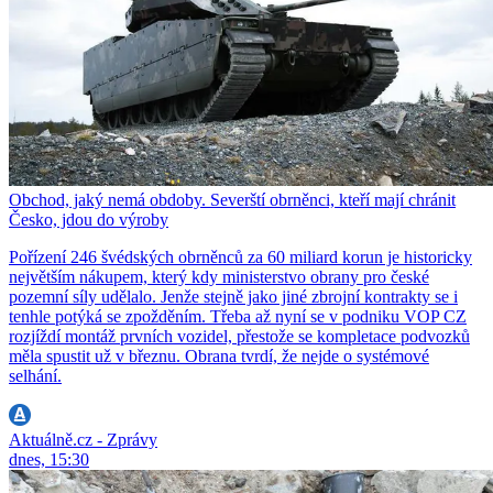
Obchod, jaký nemá obdoby. Severští obrněnci, kteří mají chránit
Česko, jdou do výroby
Pořízení 246 švédských obrněnců za 60 miliard korun je historicky
největším nákupem, který kdy ministerstvo obrany pro české
pozemní síly udělalo. Jenže stejně jako jiné zbrojní kontrakty se i
tenhle potýká se zpožděním. Třeba až nyní se v podniku VOP CZ
rozjíždí montáž prvních vozidel, přestože se kompletace podvozků
měla spustit už v březnu. Obrana tvrdí, že nejde o systémové
selhání.
Aktuálně.cz - Zprávy
dnes, 15:30