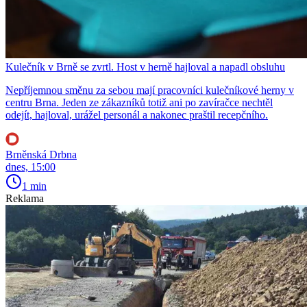
Kulečník v Brně se zvrtl. Host v herně hajloval a napadl obsluhu
Nepříjemnou směnu za sebou mají pracovníci kulečníkové herny v
centru Brna. Jeden ze zákazníků totiž ani po zavíračce nechtěl
odejít, hajloval, urážel personál a nakonec praštil recepčního.
Brněnská Drbna
dnes, 15:00
1 min
Reklama