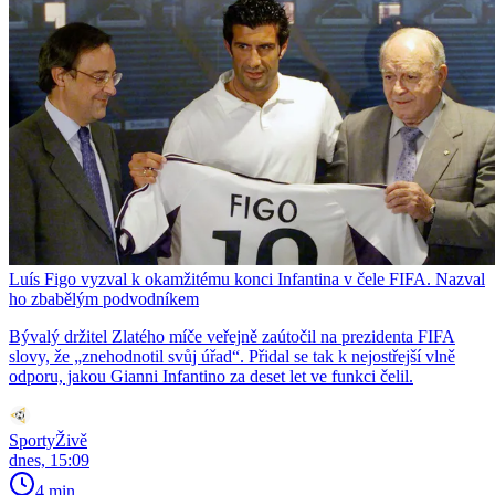
Luís Figo vyzval k okamžitému konci Infantina v čele FIFA. Nazval
ho zbabělým podvodníkem
Bývalý držitel Zlatého míče veřejně zaútočil na prezidenta FIFA
slovy, že „znehodnotil svůj úřad“. Přidal se tak k nejostřejší vlně
odporu, jakou Gianni Infantino za deset let ve funkci čelil.
SportyŽivě
dnes, 15:09
4 min