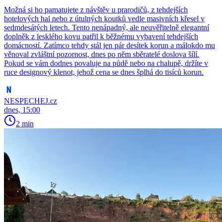
Možná si ho pamatujete z návštěv u prarodičů, z tehdejších
hotelových hal nebo z útulných koutků vedle masivních křesel v
sedmdesátých letech. Tento nenápadný, ale neuvěřitelně elegantní
doplněk z lesklého kovu patřil k běžnému vybavení tehdejších
domácností. Zatímco tehdy stál jen pár desítek korun a málokdo mu
věnoval zvláštní pozornost, dnes po něm sběratelé doslova šílí.
Pokud se vám dodnes povaluje na půdě nebo na chalupě, držíte v
ruce designový klenot, jehož cena se dnes šplhá do tisíců korun.
NESPECHEJ.cz
dnes, 15:00
2 min