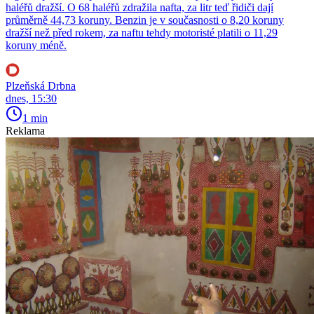
haléřů dražší. O 68 haléřů zdražila nafta, za litr teď řidiči dají
průměrně 44,73 koruny. Benzin je v současnosti o 8,20 koruny
dražší než před rokem, za naftu tehdy motoristé platili o 11,29
koruny méně.
Plzeňská Drbna
dnes, 15:30
1 min
Reklama