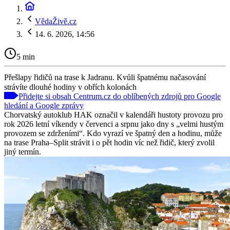
VědaŽivě.cz
14. 6. 2026, 14:56
5 min
Přešlapy řidičů na trase k Jadranu. Kvůli špatnému načasování
strávíte dlouhé hodiny v obřích kolonách
Přidejte si obsah Centrum.cz do oblíbených zdrojů pro Google
hledání a Google zprávy
Chorvatský autoklub HAK označil v kalendáři hustoty provozu pro
rok 2026 letní víkendy v červenci a srpnu jako dny s „velmi hustým
provozem se zdrženími“. Kdo vyrazí ve špatný den a hodinu, může
na trase Praha–Split strávit i o pět hodin víc než řidič, který zvolil
jiný termín.