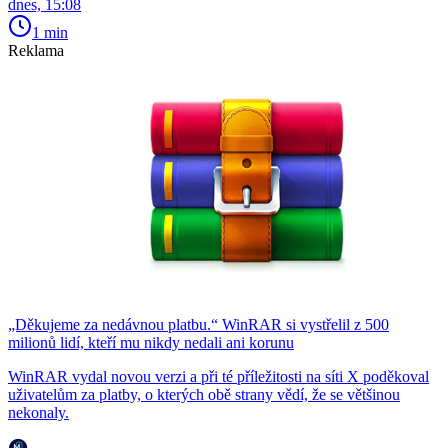
dnes, 15:08
1 min
Reklama
„Děkujeme za nedávnou platbu.“ WinRAR si vystřelil z 500
milionů lidí, kteří mu nikdy nedali ani korunu
WinRAR vydal novou verzi a při té příležitosti na síti X poděkoval
uživatelům za platby, o kterých obě strany vědí, že se většinou
nekonaly.