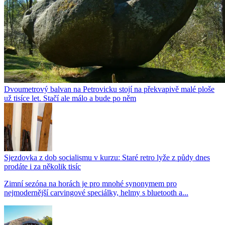
Dvoumetrový balvan na Petrovicku stojí na překvapivě malé ploše
už tisíce let. Stačí ale málo a bude po něm
Sjezdovka z dob socialismu v kurzu: Staré retro lyže z půdy dnes
prodáte i za několik tisíc
Zimní sezóna na horách je pro mnohé synonymem pro
nejmodernější carvingové speciálky, helmy s bluetooth a...