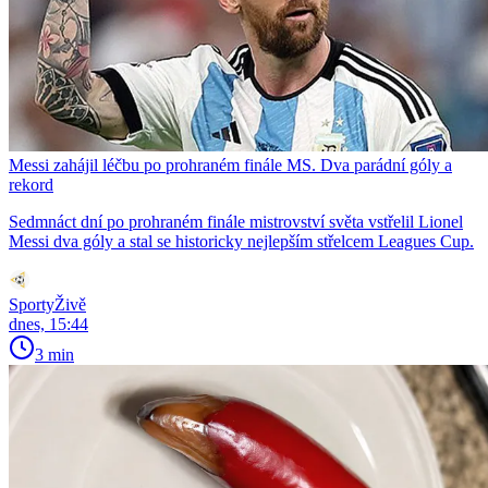
Messi zahájil léčbu po prohraném finále MS. Dva parádní góly a
rekord
Sedmnáct dní po prohraném finále mistrovství světa vstřelil Lionel
Messi dva góly a stal se historicky nejlepším střelcem Leagues Cup.
SportyŽivě
dnes, 15:44
3 min