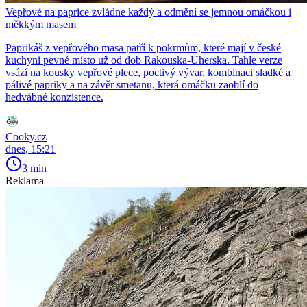
Vepřové na paprice zvládne každý a odmění se jemnou omáčkou i
měkkým masem
Paprikáš z vepřového masa patří k pokrmům, které mají v české
kuchyni pevné místo už od dob Rakouska-Uherska. Tahle verze
vsází na kousky vepřové plece, poctivý vývar, kombinaci sladké a
pálivé papriky a na závěr smetanu, která omáčku zaoblí do
hedvábné konzistence.
Cooky.cz
dnes, 15:21
3 min
Reklama