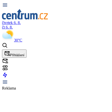
čtvrtek 6. 8.
čt 6. 8.
30°C
Přihlášení
Reklama