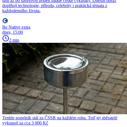
uhlí až po sportovní příběh mladé české cyklistky. Dnešní obraz
doplňují technologie, příroda, celebrity i praktická témata z
každodenního života.
Be Native extra
dnes, 15:00
2 min
Tenhle popelník stál za ČSSR na každém rohu. Teď jej sběratelé
vykupují za cca 3 000 Kč