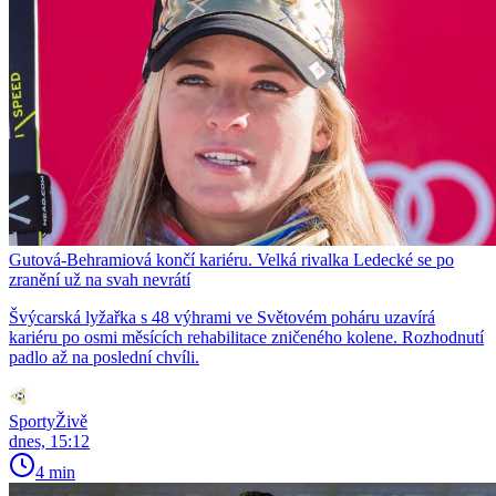
Gutová-Behramiová končí kariéru. Velká rivalka Ledecké se po
zranění už na svah nevrátí
Švýcarská lyžařka s 48 výhrami ve Světovém poháru uzavírá
kariéru po osmi měsících rehabilitace zničeného kolene. Rozhodnutí
padlo až na poslední chvíli.
SportyŽivě
dnes, 15:12
4 min