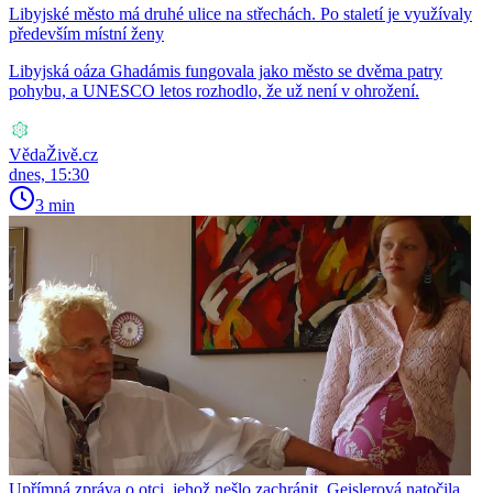
Libyjské město má druhé ulice na střechách. Po staletí je využívaly
především místní ženy
Libyjská oáza Ghadámis fungovala jako město se dvěma patry
pohybu, a UNESCO letos rozhodlo, že už není v ohrožení.
VědaŽivě.cz
dnes, 15:30
3 min
Upřímná zpráva o otci, jehož nešlo zachránit. Geislerová natočila