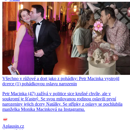
Všechno v růžové a dort jako z pohádky: Petr Macinka vystrojil
dcerce (1) pohádkovou oslavu narozenin
Petr Macinka (47) zažívá v politice sice krušné chvíle, ale v
soukromí je šťastný. Se svou milovanou rodinou oslavili první
narozeniny jejich dcery Natálky. Se střípky z oslavy se pochlubila
manželka Monika Macinková na Instagramu.
Aplausin.cz