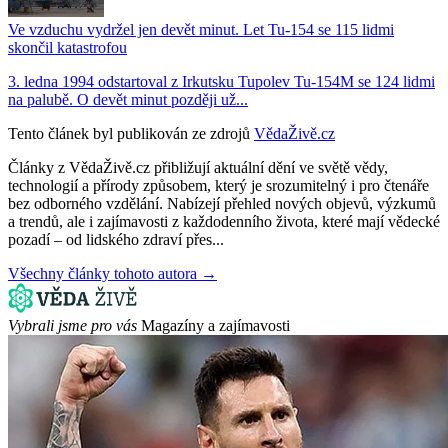
Ve vzduchu vydržel jen devět minut. Let Tu-154 se 115 lidmi
skončil katastrofou
3. ledna 1994 odstartoval z Irkutsku Tupolev Tu-154M se 124 lidmi
na palubě. O devět minut později už...
Tento článek byl publikován ze zdrojů
VědaŽivě.cz
Články z VědaŽivě.cz přibližují aktuální dění ve světě vědy,
technologií a přírody způsobem, který je srozumitelný i pro čtenáře
bez odborného vzdělání. Nabízejí přehled nových objevů, výzkumů
a trendů, ale i zajímavosti z každodenního života, které mají vědecké
pozadí – od lidského zdraví přes...
Všechny články tohoto autora →
Vybrali jsme pro vás
Magazíny a zajímavosti