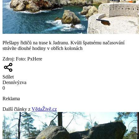
Přešlapy řidičů na trase k Jadranu. Kvůli špatnému načasování
strávíte dlouhé hodiny v obřích kolonách
Zdroj
:
Foto: PxHere
Sdílet
Denní
výzva
0
Reklama
Další články z
VědaŽivě.cz