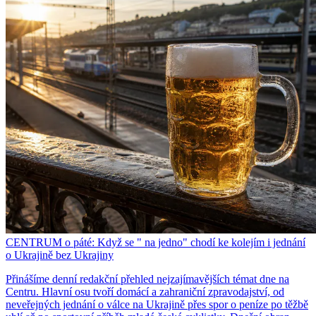
CENTRUM o páté: Když se " na jedno" chodí ke kolejím i jednání
o Ukrajině bez Ukrajiny
Přinášíme denní redakční přehled nejzajímavějších témat dne na
Centru. Hlavní osu tvoří domácí a zahraniční zpravodajství, od
neveřejných jednání o válce na Ukrajině přes spor o peníze po těžbě