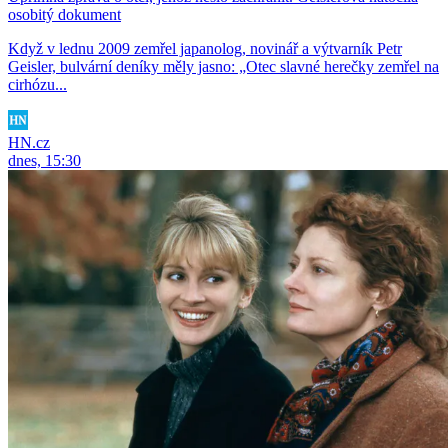
osobitý dokument
Když v lednu 2009 zemřel japanolog, novinář a výtvarník Petr
Geisler, bulvární deníky měly jasno: „Otec slavné herečky zemřel na
cirhózu...
HN.cz
dnes, 15:30