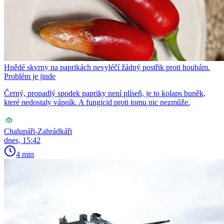
Hnědé skvrny na paprikách nevyléčí žádný postřik proti houbám.
Problém je jinde
Černý, propadlý spodek papriky není plíseň, je to kolaps buněk,
které nedostaly vápník. A fungicid proti tomu nic nezmůže.
Chalupáři-Zahrádkáři
dnes, 15:42
4 min