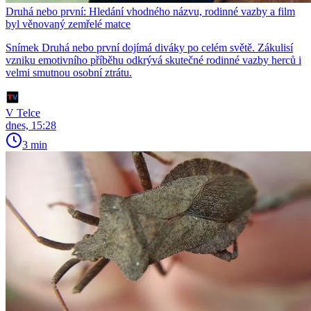
Druhá nebo první: Hledání vhodného názvu, rodinné vazby a film
byl věnovaný zemřelé matce
Snímek Druhá nebo první dojímá diváky po celém světě. Zákulisí
vzniku emotivního příběhu odkrývá skutečné rodinné vazby herců i
velmi smutnou osobní ztrátu.
V Telce
dnes, 15:28
3 min