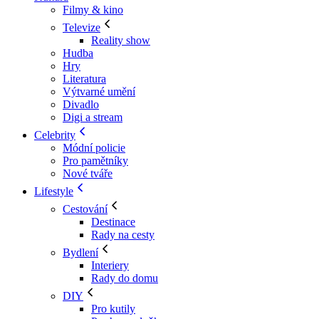
Filmy & kino
Televize
Reality show
Hudba
Hry
Literatura
Výtvarné umění
Divadlo
Digi a stream
Celebrity
Módní policie
Pro pamětníky
Nové tváře
Lifestyle
Cestování
Destinace
Rady na cesty
Bydlení
Interiery
Rady do domu
DIY
Pro kutily