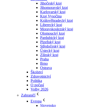
Jihočeský kraj
Jihomoravský kraj
Karlovarský kraj
Kraj Vysočina
Králověhradecký kraj
Liberecký kraj
Moravskoslezský kraj
Olomoucký kraj
Pardubický kraj
Plzeňský kraj
Středočeský kraj
Ústecký kraj
Zlínský kraj
Praha
Brno
Ostrava
Školství
Zdravotnictví
Politika
O počasí
Volby 2026
Zahraničí
Evropa
Slovensko