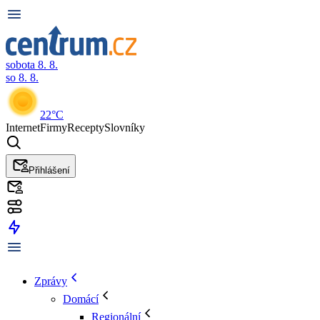
sobota 8. 8.
so 8. 8.
22°C
Internet
Firmy
Recepty
Slovníky
Přihlášení
Zprávy
Domácí
Regionální