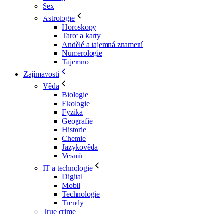
Sex
Astrologie
Horoskopy
Tarot a karty
Andělé a tajemná znamení
Numerologie
Tajemno
Zajímavosti
Věda
Biologie
Ekologie
Fyzika
Geografie
Historie
Chemie
Jazykověda
Vesmír
IT a technologie
Digital
Mobil
Technologie
Trendy
True crime