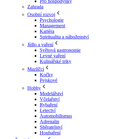
Pro hospodyňky
Zahrada
Osobní rozvoj
Psychologie
Management
Kariéra
Spiritualita a náboženství
Jídlo a vaření
Světová gastronomie
Levné vaření
Kulinářské triky
Mazlíčci
Kočky
Pejskové
Hobby
Modelářství
Včelařství
Rybaření
Letectví
Automobilismus
Adrenalin
Sběratelství
Houbaření