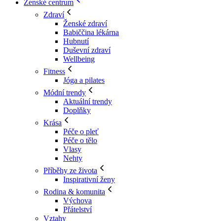
Ženské centrum
Zdraví
Ženské zdraví
Babiččina lékárna
Hubnutí
Duševní zdraví
Wellbeing
Fitness
Jóga a pilates
Módní trendy
Aktuální trendy
Doplňky
Krása
Péče o pleť
Péče o tělo
Vlasy
Nehty
Příběhy ze života
Inspirativní ženy
Rodina & komunita
Výchova
Přátelství
Vztahy