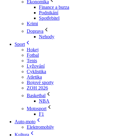
Ekonomika
Finance a burza
Podnikání
Spotřebitel
Krimi
Doprava
Nehody
Sport
Hokej
Fotbal
Tenis
Lyžování
Cyklistika
Atletika
Bojové sporty
ZOH 2026
Basketbal
NBA
Motosport
F1
Auto-moto
Elektromobily
Kultura