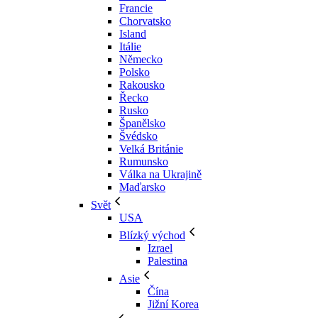
Francie
Chorvatsko
Island
Itálie
Německo
Polsko
Rakousko
Řecko
Rusko
Španělsko
Švédsko
Velká Británie
Rumunsko
Válka na Ukrajině
Maďarsko
Svět
USA
Blízký východ
Izrael
Palestina
Asie
Čína
Jižní Korea