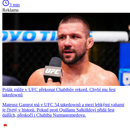
3 min
Reklama
Polák může v UFC překonat Chabibův rekord. Chybí mu šest
takedownů
Mateusz Gamrot má v UFC 54 takedownů a mezi lehkými vahami
je čtvrtý v historii. Pokud proti Quillanu Salkilldovi přidá šest
dalších, přeskočí i Chabiba Nurmagomedova.