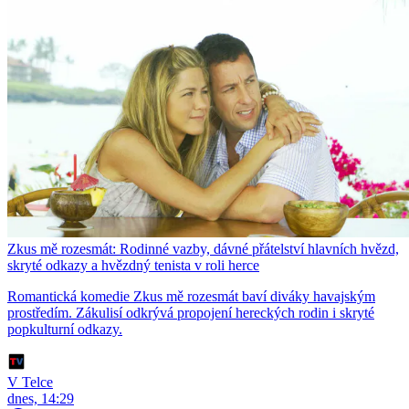
Zkus mě rozesmát: Rodinné vazby, dávné přátelství hlavních hvězd,
skryté odkazy a hvězdný tenista v roli herce
Romantická komedie Zkus mě rozesmát baví diváky havajským
prostředím. Zákulisí odkrývá propojení hereckých rodin i skryté
popkulturní odkazy.
V Telce
dnes, 14:29