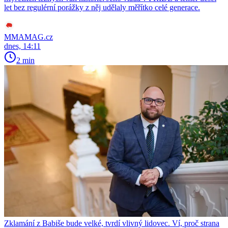
let bez regulérní porážky z něj udělaly měřítko celé generace.
MMAMAG.cz
dnes, 14:11
2 min
Zklamání z Babiše bude velké, tvrdí vlivný lidovec. Ví, proč strana