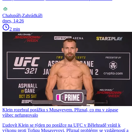
Chalupáři-Zahrádkáři
dnes, 14:26
2 min
Klein rozebral porážku s Musayevem. Přiznal, co mu v zápase
vůbec nefungovalo
Ľudovít Klein se týden po porážce na UFC v Bělehradě vrátil k
výkonu proti Tofiqu Musayevovi. Přiznal problémy se vzdáleností a