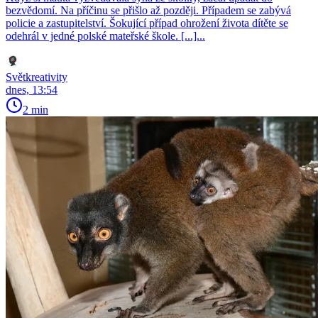
bezvědomí. Na příčinu se přišlo až později. Případem se zabývá
policie a zastupitelství. Šokující případ ohrožení života dítěte se
odehrál v jedné polské mateřské škole. [...]...
Světkreativity
dnes, 13:54
2 min