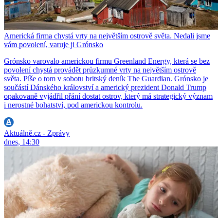
Americká firma chystá vrty na největším ostrově světa. Nedali jsme
vám povolení, varuje ji Grónsko
Grónsko varovalo americkou firmu Greenland Energy, která se bez
povolení chystá provádět průzkumné vrty na největším ostrově
světa. Píše o tom v sobotu britský deník The Guardian. Grónsko je
součástí Dánského království a americký prezident Donald Trump
opakovaně vyjádřil přání dostat ostrov, který má strategický význam
i nerostné bohatství, pod americkou kontrolu.
Aktuálně.cz - Zprávy
dnes, 14:30