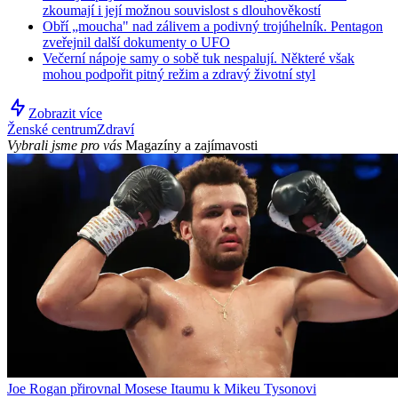
zkoumají i její možnou souvislost s dlouhověkostí
Obří „moucha" nad zálivem a podivný trojúhelník. Pentagon
zveřejnil další dokumenty o UFO
Večerní nápoje samy o sobě tuk nespalují. Některé však
mohou podpořit pitný režim a zdravý životní styl
Zobrazit více
Ženské centrum
Zdraví
Vybrali jsme pro vás
Magazíny a zajímavosti
Joe Rogan přirovnal Mosese Itaumu k Mikeu Tysonovi