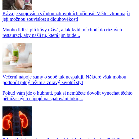
Káva je spojována s řadou zdravotních přínosů. Vědci zkoumají i
její možnou souvislost s dlouhověkostí
Mnoho lidí si pití kávy užívá, a tak kvůli ní chodí do různých
restaurací, aby našli tu, která jim bude...
Večerní nápoje samy o sobě tuk nespalují. Některé však mohou
podpořit pitný režim a zdravý životní styl
Pokud vám jde o hubnutí, pak si nemůžete dovolit vynechat těchto
pět úžasných nápojů na spalování tuků,...