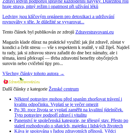
Zdraví ledvin podporují správné každodenní návyky. Důležitou roli
hraje strava, pitný režim i opatrnost při užívání léků
Ledviny jsou klíčovým orgánem pro detoxikaci a udržování
rovnováhy v těle. Je důležité se vyvarovat...
Tento článek byl publikován ze zdrojů
Zdravestravovani.eu
Magazín klade důraz na praktické využití: jak jíst zdravě, zůstat v
kondici a čelit stresu — vše s respektem k realitě, v níž žiješ. Najdeš
tu rady, jak si zdravou stravu zařadit do dne bez námahy, ale i
témata, která překvapí — třeba zdravotní benefity obyčejných
surovin nebo cvičební tipy pro...
Všechny články tohoto autora →
Další články z kategorie
Ženské centrum
Některé potraviny mohou před spaním zhoršovat trávení i
kvalitu odpočinku. Vyplatí se je večer omezit
Po 30. roce života se vyplatí zaměřit na kvalitní jídelníček.
Tyto potraviny podpoří zdraví i vitalitu
Panenství je společenská kategorie, ne tělesný stav. Přesto po
staletí rozhodovalo o sňatcích, majetku i lidských životech
Káva je spojována s řadou zdravotních přínosů. Vědci