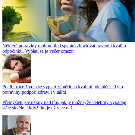
Některé potraviny mohou před spaním zhoršovat trávení i kvalitu
odpočinku. Vyplatí se je večer omezit
Po 30. roce života se vyplatí zaměřit na kvalitní jídelníček. Tyto
potraviny podpoří zdraví i vitalitu
Přemýšleli jste někdy nad tím, jak je možné, že celebrity vypadají
stále skvěle, i když jim je už více než...