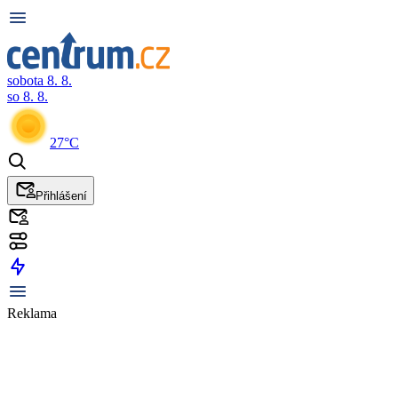
sobota 8. 8.
so 8. 8.
27°C
Přihlášení
Reklama