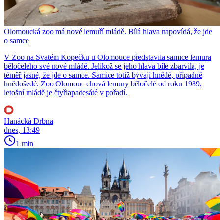
Olomoucká zoo má nové lemuří mládě. Bílá hlava napovídá, že jde
o samce
V Zoo na Svatém Kopečku u Olomouce představila samice lemura
běločelého své nové mládě. Jelikož se jeho hlava bíle zbarvila, je
téměř jasné, že jde o samce. Samice totiž bývají hnědé, případně
hnědošedé. Zoo Olomouc chová lemury běločelé od roku 1989,
letošní mládě je čtyřiapadesáté v pořadí.
Hanácká Drbna
dnes, 13:49
1 min