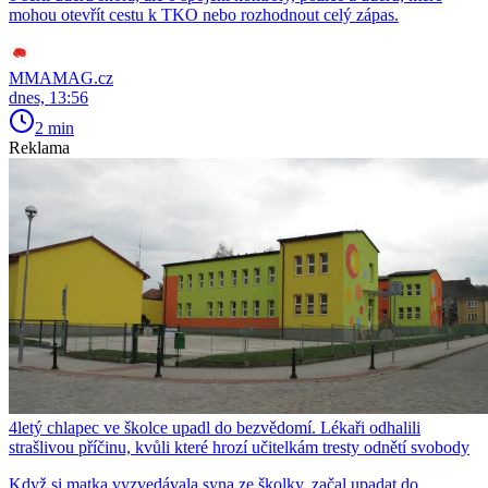
mohou otevřít cestu k TKO nebo rozhodnout celý zápas.
MMAMAG.cz
dnes, 13:56
2 min
Reklama
4letý chlapec ve školce upadl do bezvědomí. Lékaři odhalili
strašlivou příčinu, kvůli které hrozí učitelkám tresty odnětí svobody
Když si matka vyzvedávala syna ze školky, začal upadat do