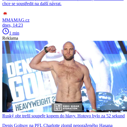
chce se soustředit na další návrat.
MMAMAG.cz
dnes, 14:23
1 min
Reklama
Ruský obr trefil soupeře kopem do hlavy. Hotovo bylo za 52 sekund
Denis Goltsov na PFL Charlotte zlomil neporaženého Hasana