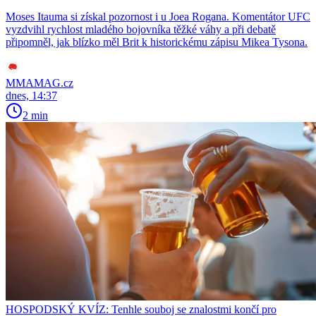
Moses Itauma si získal pozornost i u Joea Rogana. Komentátor UFC
vyzdvihl rychlost mladého bojovníka těžké váhy a při debatě
připomněl, jak blízko měl Brit k historickému zápisu Mikea Tysona.
MMAMAG.cz
dnes, 14:37
2 min
HOSPODSKÝ KVÍZ: Tenhle souboj se znalostmi končí pro