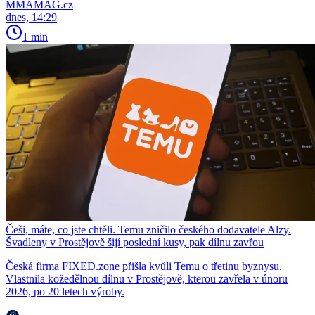
MMAMAG.cz
dnes, 14:29
1 min
Češi, máte, co jste chtěli. Temu zničilo českého dodavatele Alzy.
Švadleny v Prostějově šijí poslední kusy, pak dílnu zavřou
Česká firma FIXED.zone přišla kvůli Temu o třetinu byznysu.
Vlastnila kožedělnou dílnu v Prostějově, kterou zavřela v únoru
2026, po 20 letech výroby.