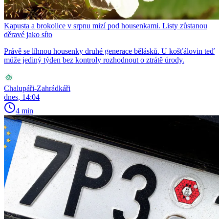
Kapusta a brokolice v srpnu mizí pod housenkami. Listy zůstanou
děravé jako síto
Právě se líhnou housenky druhé generace bělásků. U košťálovin teď
může jediný týden bez kontroly rozhodnout o ztrátě úrody.
Chalupáři-Zahrádkáři
dnes, 14:04
4 min