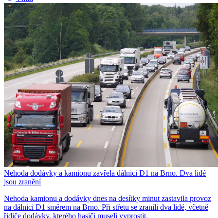
Nehoda dodávky a kamionu zavřela dálnici D1 na Brno. Dva lidé
jsou zranění
Nehoda kamionu a dodávky dnes na desítky minut zastavila provoz
na dálnici D1 směrem na Brno. Při střetu se zranili dva lidé, včetně
řidiče dodávky, kterého hasiči museli vyprostit.