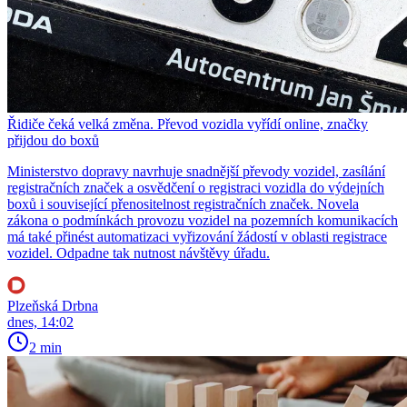
Řidiče čeká velká změna. Převod vozidla vyřídí online, značky
přijdou do boxů
Ministerstvo dopravy navrhuje snadnější převody vozidel, zasílání
registračních značek a osvědčení o registraci vozidla do výdejních
boxů i související přenositelnost registračních značek. Novela
zákona o podmínkách provozu vozidel na pozemních komunikacích
má také přinést automatizaci vyřizování žádostí v oblasti registrace
vozidel. Odpadne tak nutnost návštěvy úřadu.
Plzeňská Drbna
dnes, 14:02
2 min