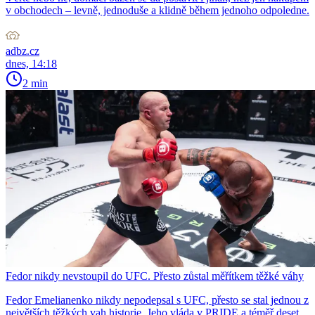
v obchodech – levně, jednoduše a klidně během jednoho odpoledne.
adbz.cz
dnes, 14:18
2 min
Fedor nikdy nevstoupil do UFC. Přesto zůstal měřítkem těžké váhy
Fedor Emelianenko nikdy nepodepsal s UFC, přesto se stal jednou z
největších těžkých vah historie. Jeho vláda v PRIDE a téměř deset