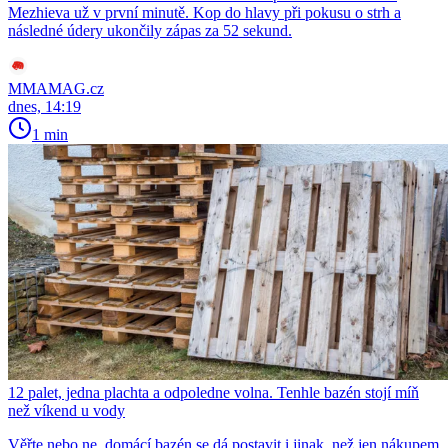
Mezhieva už v první minutě. Kop do hlavy při pokusu o strh a
následné údery ukončily zápas za 52 sekund.
MMAMAG.cz
dnes, 14:19
1 min
12 palet, jedna plachta a odpoledne volna. Tenhle bazén stojí míň
než víkend u vody
Věřte nebo ne, domácí bazén se dá postavit i jinak, než jen nákupem