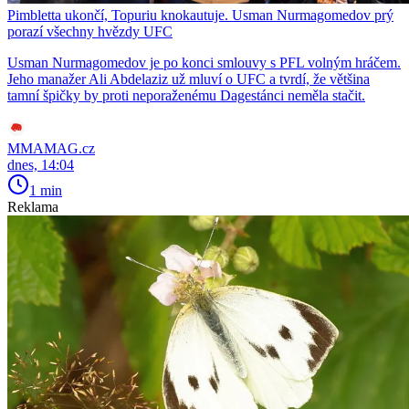
Pimbletta ukončí, Topuriu knokautuje. Usman Nurmagomedov prý
porazí všechny hvězdy UFC
Usman Nurmagomedov je po konci smlouvy s PFL volným hráčem.
Jeho manažer Ali Abdelaziz už mluví o UFC a tvrdí, že většina
tamní špičky by proti neporaženému Dagestánci neměla stačit.
MMAMAG.cz
dnes, 14:04
1 min
Reklama