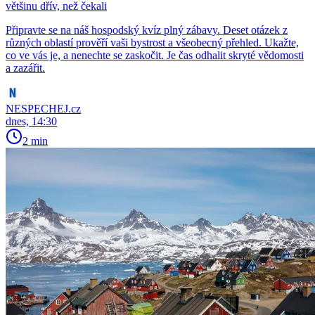
většinu dřív, než čekali
Připravte se na náš hospodský kvíz plný zábavy. Deset otázek z
různých oblastí prověří vaši bystrost a všeobecný přehled. Ukažte,
co ve vás je, a nenechte se zaskočit. Je čas odhalit skryté vědomosti
a zazářit.
NESPECHEJ.cz
dnes, 14:30
2 min