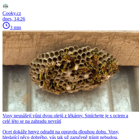
Cooky.cz
dnes, 14:26
3 min
Vosy nesnášejí vůni dvou olejů z lékárny. Smíchejte je s octem a
celé léto se na zahradu nevrátí
Ocet dokáže hmyz odradit na opravdu dlouhou dobu. Vosy,
hledající něco dobrého, vás tak už zaručeně trápit nebudou.