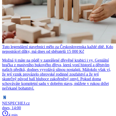
Tuto legendární stavebnici mělo za Československa každé dítě. Kdo
nepostrácel dílky, má dnes od sběratelů 15 000 Kč
Možná ji máte na půdě v zaprášené dřevěné krabici i vy. Geniální
hračka z masivního bukového dřeva, která voní historií a dětstvím
našich předků, dodnes vyvolává silnou nostalgii. Málokdo však ví,
že její vznik provázelo obrovské rodinné zoufalství a že její
skutečný původ halí hluboce zakořeněný omyl. Pokud doma
schováváte kompletní sadu v dobrém stavu, můžete v rukou držet
nečekané bohatství.
NESPECHEJ.cz
dnes, 14:00
4 min