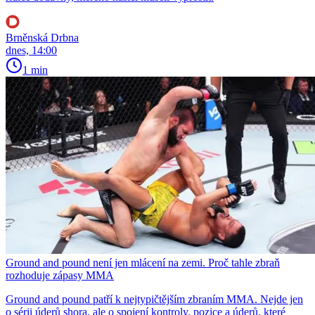
Brněnská Drbna
dnes, 14:00
1 min
Ground and pound není jen mlácení na zemi. Proč tahle zbraň
rozhoduje zápasy MMA
Ground and pound patří k nejtypičtějším zbraním MMA. Nejde jen
o sérii úderů shora, ale o spojení kontroly, pozice a úderů, které