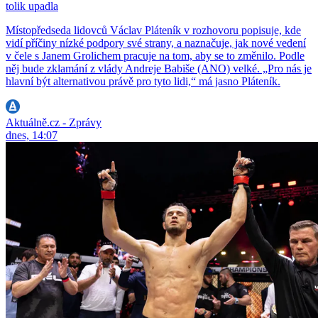
tolik upadla
Místopředseda lidovců Václav Pláteník v rozhovoru popisuje, kde
vidí příčiny nízké podpory své strany, a naznačuje, jak nové vedení
v čele s Janem Grolichem pracuje na tom, aby se to změnilo. Podle
něj bude zklamání z vlády Andreje Babiše (ANO) velké. „Pro nás je
hlavní být alternativou právě pro tyto lidi,“ má jasno Pláteník.
Aktuálně.cz - Zprávy
dnes, 14:07