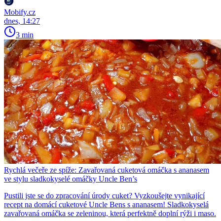
Mobify.cz
dnes, 14:27
3 min
Rychlá večeře ze spíže: Zavařovaná cuketová omáčka s ananasem
ve stylu sladkokyselé omáčky Uncle Ben’s
Pustili jste se do zpracování úrody cuket? Vyzkoušejte vynikající
recept na domácí cuketové Uncle Bens s ananasem! Sladkokyselá
zavařovaná omáčka se zeleninou, která perfektně doplní rýži i maso.