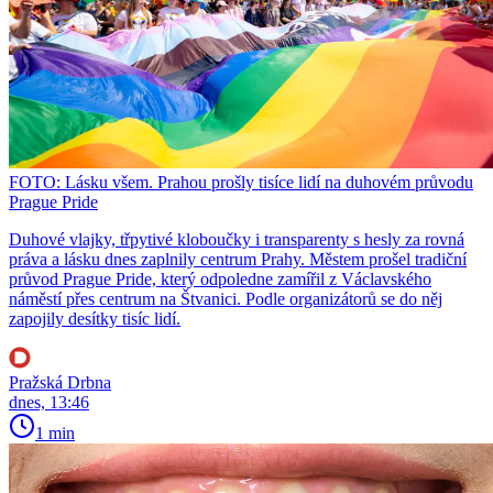
FOTO: Lásku všem. Prahou prošly tisíce lidí na duhovém průvodu
Prague Pride
Duhové vlajky, třpytivé kloboučky i transparenty s hesly za rovná
práva a lásku dnes zaplnily centrum Prahy. Městem prošel tradiční
průvod Prague Pride, který odpoledne zamířil z Václavského
náměstí přes centrum na Štvanici. Podle organizátorů se do něj
zapojily desítky tisíc lidí.
Pražská Drbna
dnes, 13:46
1 min