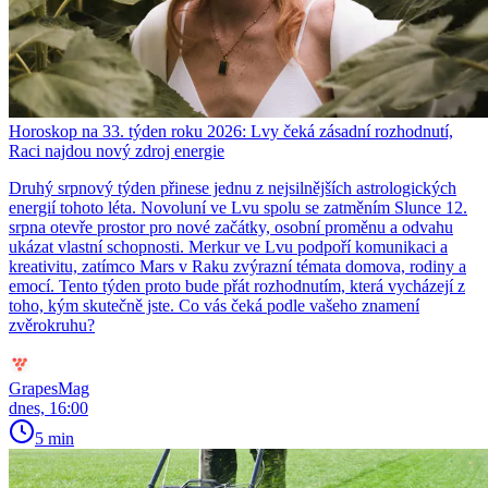
Horoskop na 33. týden roku 2026: Lvy čeká zásadní rozhodnutí,
Raci najdou nový zdroj energie
Druhý srpnový týden přinese jednu z nejsilnějších astrologických
energií tohoto léta. Novoluní ve Lvu spolu se zatměním Slunce 12.
srpna otevře prostor pro nové začátky, osobní proměnu a odvahu
ukázat vlastní schopnosti. Merkur ve Lvu podpoří komunikaci a
kreativitu, zatímco Mars v Raku zvýrazní témata domova, rodiny a
emocí. Tento týden proto bude přát rozhodnutím, která vycházejí z
toho, kým skutečně jste. Co vás čeká podle vašeho znamení
zvěrokruhu?
GrapesMag
dnes, 16:00
5 min