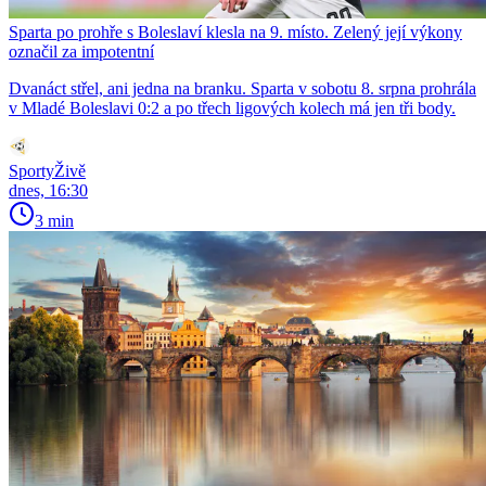
Sparta po prohře s Boleslaví klesla na 9. místo. Zelený její výkony
označil za impotentní
Dvanáct střel, ani jedna na branku. Sparta v sobotu 8. srpna prohrála
v Mladé Boleslavi 0:2 a po třech ligových kolech má jen tři body.
SportyŽivě
dnes, 16:30
3 min