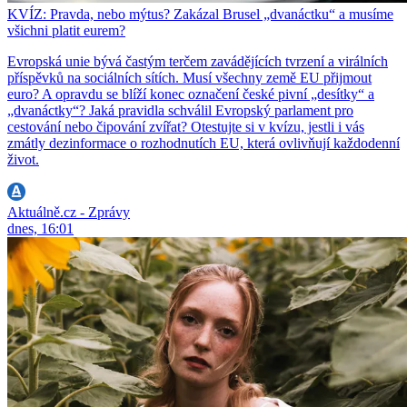
KVÍZ: Pravda, nebo mýtus? Zakázal Brusel „dvanáctku“ a musíme
všichni platit eurem?
Evropská unie bývá častým terčem zavádějících tvrzení a virálních
příspěvků na sociálních sítích. Musí všechny země EU přijmout
euro? A opravdu se blíží konec označení české pivní „desítky“ a
„dvanáctky“? Jaká pravidla schválil Evropský parlament pro
cestování nebo čipování zvířat? Otestujte si v kvízu, jestli i vás
zmátly dezinformace o rozhodnutích EU, která ovlivňují každodenní
život.
Aktuálně.cz - Zprávy
dnes, 16:01