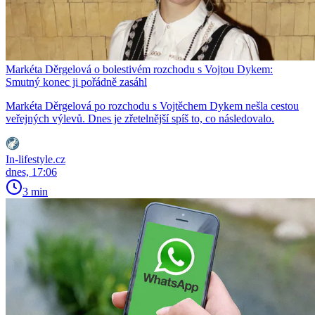
Markéta Děrgelová o bolestivém rozchodu s Vojtou Dykem:
Smutný konec ji pořádně zasáhl
Markéta Děrgelová po rozchodu s Vojtěchem Dykem nešla cestou
veřejných výlevů. Dnes je zřetelnější spíš to, co následovalo.
In-lifestyle.cz
dnes, 17:06
3 min