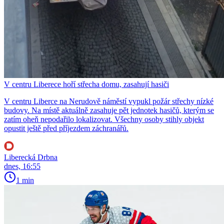
V centru Liberece hoří střecha domu, zasahují hasiči
V centru Liberce na Nerudově náměstí vypukl požár střechy nízké
budovy. Na místě aktuálně zasahuje pět jednotek hasičů, kterým se
zatím oheň nepodařilo lokalizovat. Všechny osoby stihly objekt
opustit ještě před příjezdem záchranářů.
Liberecká Drbna
dnes, 16:55
1 min