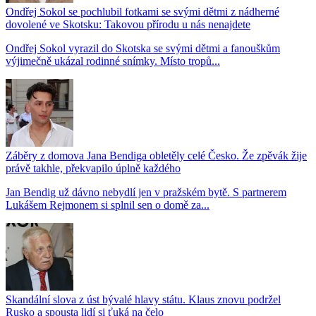
Ondřej Sokol se pochlubil fotkami se svými dětmi z nádherné
dovolené ve Skotsku: Takovou přírodu u nás nenajdete
Ondřej Sokol vyrazil do Skotska se svými dětmi a fanouškům
výjimečně ukázal rodinné snímky. Místo tropů...
Záběry z domova Jana Bendiga obletěly celé Česko. Že zpěvák žije
právě takhle, překvapilo úplně každého
Jan Bendig už dávno nebydlí jen v pražském bytě. S partnerem
Lukášem Rejmonem si splnil sen o domě za...
Skandální slova z úst bývalé hlavy státu. Klaus znovu podržel
Rusko a spousta lidí si ťuká na čelo