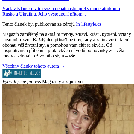
Václav Klaus se v televizní debatě ostře přel s moderátorkou o
Rusko a Ukrajinu. Jeho vystoupení přitom...
Tento článek byl publikován ze zdrojů
In-lifestyle.cz
Magazín zaměřený na aktuální trendy, zdraví, krásu, bydlení, vztahy
i osobní rozvoj. Každý den přinášíme tipy, rady a zajímavosti, které
obohatí váš životní styl a pomohou vám cítit se skvěle. Od
inspirativních příběhů a praktických návodů po novinky ze světa
módy a zdravého životního stylu – vše...
Všechny články tohoto autora →
Vybrali jsme pro vás
Magazíny a zajímavosti