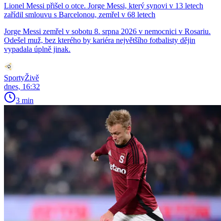
Lionel Messi přišel o otce. Jorge Messi, který synovi v 13 letech
zařídil smlouvu s Barcelonou, zemřel v 68 letech
Jorge Messi zemřel v sobotu 8. srpna 2026 v nemocnici v Rosariu.
Odešel muž, bez kterého by kariéra největšího fotbalisty dějin
vypadala úplně jinak.
SportyŽivě
dnes, 16:32
3 min