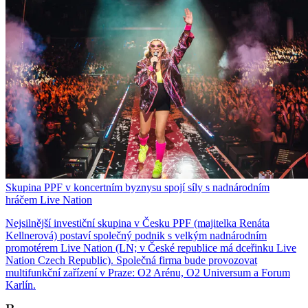
Skupina PPF v koncertním byznysu spojí síly s nadnárodním
hráčem Live Nation
Nejsilnější investiční skupina v Česku PPF (majitelka Renáta
Kellnerová) postaví společný podnik s velkým nadnárodním
promotérem Live Nation (LN; v České republice má dceřinku Live
Nation Czech Republic). Společná firma bude provozovat
multifunkční zařízení v Praze: O2 Arénu, O2 Universum a Forum
Karlín.