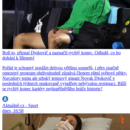
Bolí to, přiznal Djokovič a naznačil rychlý konec. Odhalil, co ho
dohání k šílenství
Pořád je schopný porážet drtivou většinu soupeřů, i přes značně
omezený program obdivuhodně zůstává členem elitní světové pětky.
Navzdory tomu ale srbský tenisový gigant Novak Djokovič v
posledních týdnech opakovaně vyjadřuje nebývalou rezignaci. Blíží
se rychlý konec kariéry nejúspěšnějšího hráče historie?
Aktuálně.cz - Sport
dnes, 16:58