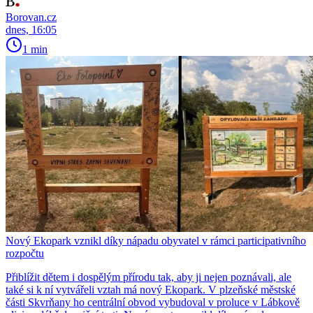
Borovan.cz
dnes, 16:05
1 min
Nový Ekopark vznikl díky nápadu obyvatel v rámci participativního
rozpočtu
Přiblížit dětem i dospělým přírodu tak, aby ji nejen poznávali, ale
také si k ní vytvářeli vztah má nový Ekopark. V plzeňské městské
části Skvrňany ho centrální obvod vybudoval v proluce v Lábkově