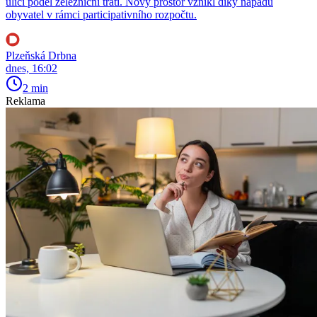
ulici podél železniční trati. Nový prostor vznikl díky nápadu
obyvatel v rámci participativního rozpočtu.
Plzeňská Drbna
dnes, 16:02
2 min
Reklama