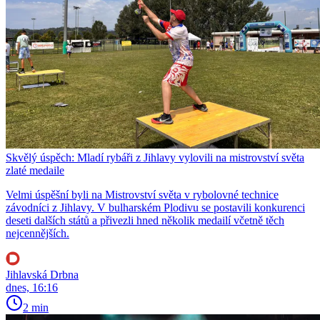
Skvělý úspěch: Mladí rybáři z Jihlavy vylovili na mistrovství světa
zlaté medaile
Velmi úspěšní byli na Mistrovství světa v rybolovné technice
závodníci z Jihlavy. V bulharském Plodivu se postavili konkurenci
deseti dalších států a přivezli hned několik medailí včetně těch
nejcennějších.
Jihlavská Drbna
dnes, 16:16
2 min