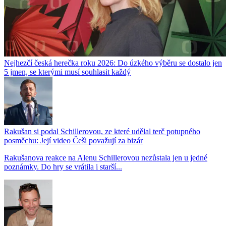
Nejhezčí česká herečka roku 2026: Do úzkého výběru se dostalo jen
5 jmen, se kterými musí souhlasit každý
Rakušan si podal Schillerovou, ze které udělal terč potupného
posměchu: Její video Češi považují za bizár
Rakušanova reakce na Alenu Schillerovou nezůstala jen u jedné
poznámky. Do hry se vrátila i starší...