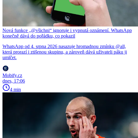
Nová funkce „@všichni“ ignoruje i vypnutá oznámení. WhatsApp
konečně dává do pořádku, co pokazil
WhatsApp od 4. srpna 2026 nasazuje hromadnou zmínku @all,
která prorazí i ztišenou skupinu, a zároveň dává uživateli páku ji
umlčet.
Mobify.cz
dnes, 17:06
4 min