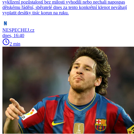
vyklízení pozůstalostí bez milosti vyhodili nebo nechali napospas
dětskému řádění, sběratelé dnes za tento konkrétní klenot neváhají
vyplatit desítky tisíc korun na ruku.
NESPECHEJ.cz
dnes, 16:40
2 min