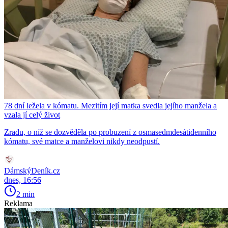
78 dní ležela v kómatu. Mezitím její matka svedla jejího manžela a
vzala jí celý život
Zradu, o níž se dozvěděla po probuzení z osmasedmdesátidenního
kómatu, své matce a manželovi nikdy neodpustí.
DámskýDeník.cz
dnes, 16:56
2 min
Reklama