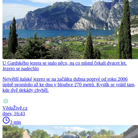
U Gardského jezera se stalo něco, na co místní čekali dvacet let.
Jezero se nadechlo
Největší italské jezero se na začátku dubna poprvé od roku 2006
úplně promísilo až ke dnu v hloubce 270 metrů. Kyslík se vrátil tam,
kde dvě dekády chyběl.
VědaŽivě.cz
dnes, 16:43
3 min