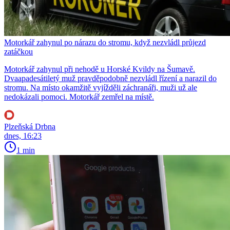
Motorkář zahynul po nárazu do stromu, když nezvládl průjezd
zatáčkou
Motorkář zahynul při nehodě u Horské Kvildy na Šumavě.
Dvaapadesátiletý muž pravděpodobně nezvládl řízení a narazil do
stromu. Na místo okamžitě vyjížděli záchranáři, muži už ale
nedokázali pomoci. Motorkář zemřel na místě.
Plzeňská Drbna
dnes, 16:23
1 min