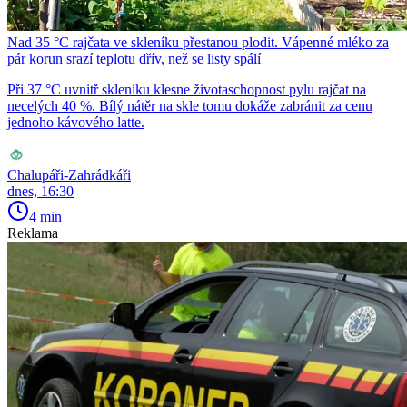
Nad 35 °C rajčata ve skleníku přestanou plodit. Vápenné mléko za
pár korun srazí teplotu dřív, než se listy spálí
Při 37 °C uvnitř skleníku klesne životaschopnost pylu rajčat na
necelých 40 %. Bílý nátěr na skle tomu dokáže zabránit za cenu
jednoho kávového latte.
Chalupáři-Zahrádkáři
dnes, 16:30
4 min
Reklama