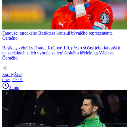
Fanoušci tureckého Besiktase kritizují bývalého reprezentanta
Černého
Beşiktaş vyhrál v Hradci Králové 1:0, přesto si část jeho fanoušků
na sociálních sítích vybrala za terč českého křídelníka Václava
Černého.
SportyŽivě
dnes, 17:01
3 min