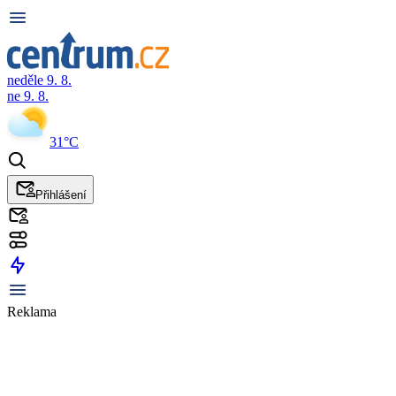
neděle 9. 8.
ne 9. 8.
31°C
Přihlášení
Reklama