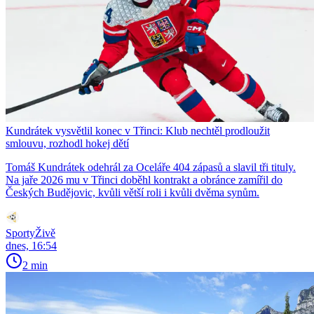
Kundrátek vysvětlil konec v Třinci: Klub nechtěl prodloužit
smlouvu, rozhodl hokej dětí
Tomáš Kundrátek odehrál za Oceláře 404 zápasů a slavil tři tituly.
Na jaře 2026 mu v Třinci doběhl kontrakt a obránce zamířil do
Českých Budějovic, kvůli větší roli i kvůli dvěma synům.
SportyŽivě
dnes, 16:54
2 min