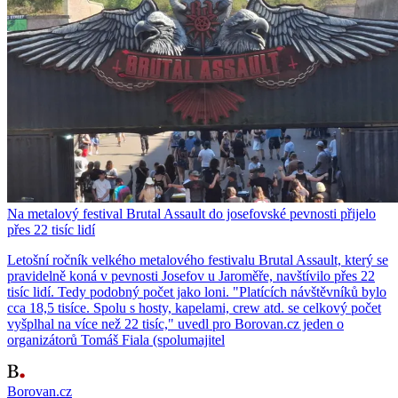
Na metalový festival Brutal Assault do josefovské pevnosti přijelo
přes 22 tisíc lidí
Letošní ročník velkého metalového festivalu Brutal Assault, který se
pravidelně koná v pevnosti Josefov u Jaroměře, navštívilo přes 22
tisíc lidí. Tedy podobný počet jako loni. "Platících návštěvníků bylo
cca 18,5 tisíce. Spolu s hosty, kapelami, crew atd. se celkový počet
vyšplhal na více než 22 tisíc," uvedl pro Borovan.cz jeden o
organizátorů Tomáš Fiala (spolumajitel
Borovan.cz