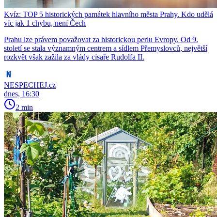
Kvíz: TOP 5 historických památek hlavního města Prahy. Kdo udělá
víc jak 1 chybu, není Čech
Prahu lze právem považovat za historickou perlu Evropy. Od 9.
století se stala významným centrem a sídlem Přemyslovců, největší
rozkvět však zažila za vlády císaře Rudolfa II.
NESPECHEJ.cz
dnes, 16:30
2 min