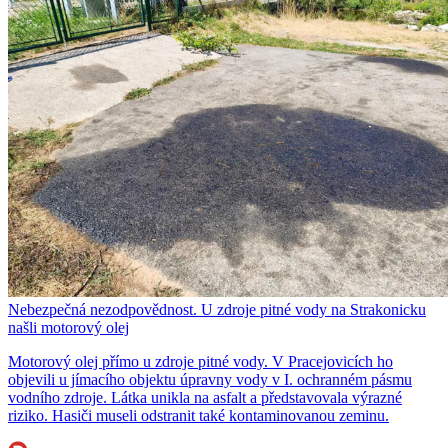
Nebezpečná nezodpovědnost. U zdroje pitné vody na Strakonicku
našli motorový olej
Motorový olej přímo u zdroje pitné vody. V Pracejovicích ho
objevili u jímacího objektu úpravny vody v I. ochranném pásmu
vodního zdroje. Látka unikla na asfalt a představovala výrazné
riziko. Hasiči museli odstranit také kontaminovanou zeminu.