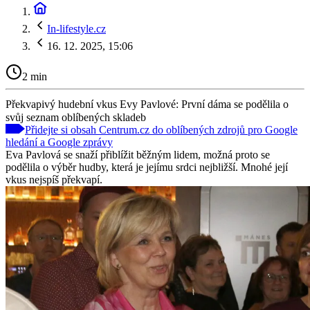
In-lifestyle.cz
16. 12. 2025, 15:06
2 min
Překvapivý hudební vkus Evy Pavlové: První dáma se podělila o
svůj seznam oblíbených skladeb
Přidejte si obsah Centrum.cz do oblíbených zdrojů pro Google
hledání a Google zprávy
Eva Pavlová se snaží přiblížit běžným lidem, možná proto se
podělila o výběr hudby, která je jejímu srdci nejbližší. Mnohé její
vkus nejspíš překvapí.