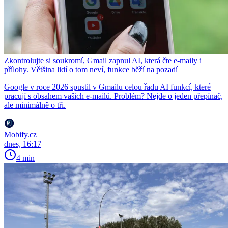
Zkontrolujte si soukromí, Gmail zapnul AI, která čte e-maily i
přílohy. Většina lidí o tom neví, funkce běží na pozadí
Google v roce 2026 spustil v Gmailu celou řadu AI funkcí, které
pracují s obsahem vašich e-mailů. Problém? Nejde o jeden přepínač,
ale minimálně o tři.
Mobify.cz
dnes, 16:17
4 min