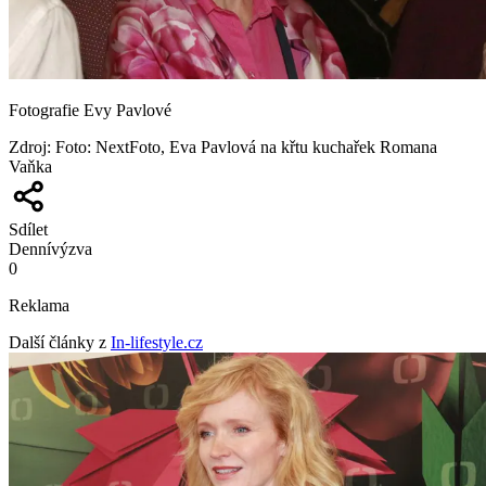
Fotografie Evy Pavlové
Zdroj
:
Foto: NextFoto, Eva Pavlová na křtu kuchařek Romana
Vaňka
Sdílet
Denní
výzva
0
Reklama
Další články z
In-lifestyle.cz