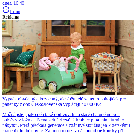
dnes, 16:40
1 min
Reklama
Vypadá obyčejný a bezcenný, ale sběratelé za tento pokojíček pro
panenky z dob Československa vyplácejí 40 000 Kč
Možná jste ji jako děti také obdivovali na staré chalupě nebo u
babičky v ložnici. Nenápadná dřevěná krabice plná miniaturního
nábytku, která přečkala generace a zdánlivě sloužila jen k dětskému
krácení dlouhé chvíle. Zatímco mnozí z nás podobné kousky při