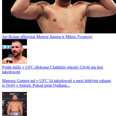
Joe Rogan přirovnal Mosese Itaumu k Mikeu Tysonovi
Polák může v UFC překonat Chabibův rekord. Chybí mu šest
takedownů
Mateusz Gamrot má v UFC 54 takedownů a mezi lehkými vahami
je čtvrtý v historii. Pokud proti Quillanu...