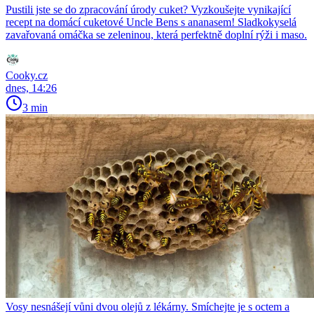
Pustili jste se do zpracování úrody cuket? Vyzkoušejte vynikající
recept na domácí cuketové Uncle Bens s ananasem! Sladkokyselá
zavařovaná omáčka se zeleninou, která perfektně doplní rýži i maso.
Cooky.cz
dnes, 14:26
3 min
Vosy nesnášejí vůni dvou olejů z lékárny. Smíchejte je s octem a