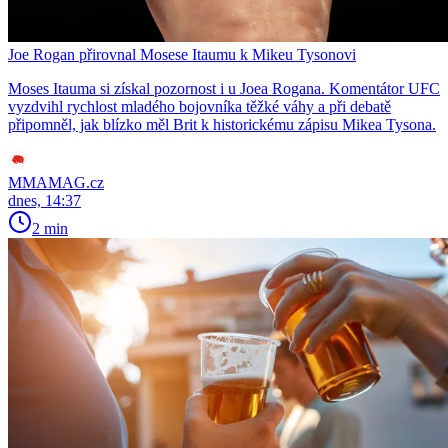
Joe Rogan přirovnal Mosese Itaumu k Mikeu Tysonovi
Moses Itauma si získal pozornost i u Joea Rogana. Komentátor UFC
vyzdvihl rychlost mladého bojovníka těžké váhy a při debatě
připomněl, jak blízko měl Brit k historickému zápisu Mikea Tysona.
MMAMAG.cz
dnes, 14:37
2 min