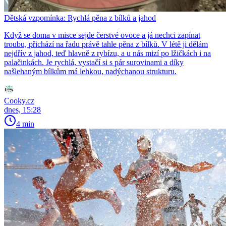
Dětská vzpomínka: Rychlá pěna z bílků a jahod
Když se doma v misce sejde čerstvé ovoce a já nechci zapínat
troubu, přichází na řadu právě tahle pěna z bílků. V létě ji dělám
nejdřív z jahod, teď hlavně z rybízu, a u nás mizí po lžičkách i na
palačinkách. Je rychlá, vystačí si s pár surovinami a díky
našlehaným bílkům má lehkou, nadýchanou strukturu.
Cooky.cz
dnes, 15:28
4 min