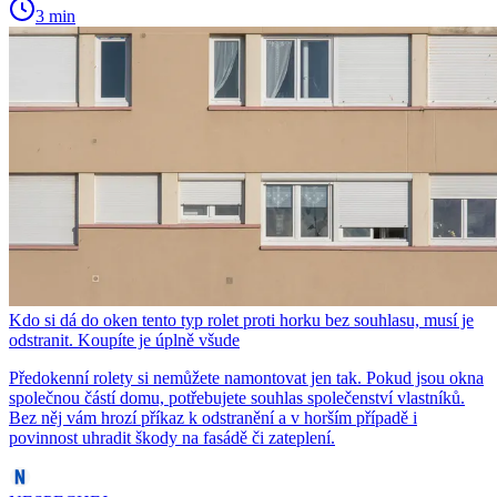
3 min
Kdo si dá do oken tento typ rolet proti horku bez souhlasu, musí je
odstranit. Koupíte je úplně všude
Předokenní rolety si nemůžete namontovat jen tak. Pokud jsou okna
společnou částí domu, potřebujete souhlas společenství vlastníků.
Bez něj vám hrozí příkaz k odstranění a v horším případě i
povinnost uhradit škody na fasádě či zateplení.