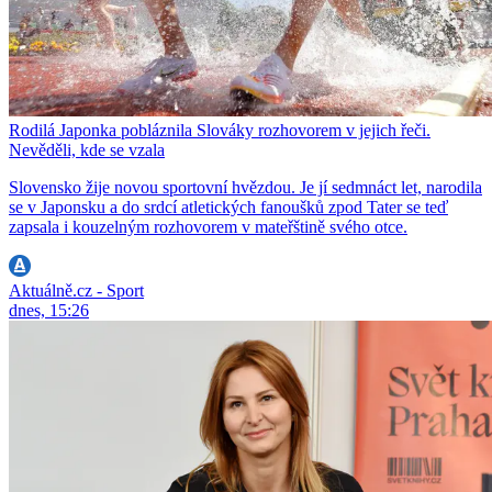
Rodilá Japonka pobláznila Slováky rozhovorem v jejich řeči.
Nevěděli, kde se vzala
Slovensko žije novou sportovní hvězdou. Je jí sedmnáct let, narodila
se v Japonsku a do srdcí atletických fanoušků zpod Tater se teď
zapsala i kouzelným rozhovorem v mateřštině svého otce.
Aktuálně.cz - Sport
dnes, 15:26