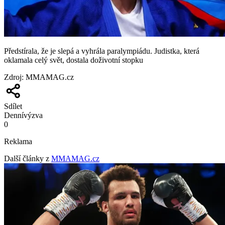
Předstírala, že je slepá a vyhrála paralympiádu. Judistka, která
oklamala celý svět, dostala doživotní stopku
Zdroj
:
MMAMAG.cz
Sdílet
Denní
výzva
0
Reklama
Další články z
MMAMAG.cz