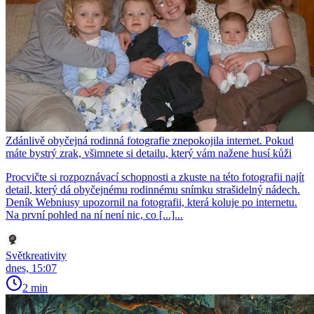
Zdánlivě obyčejná rodinná fotografie znepokojila internet. Pokud
máte bystrý zrak, všimnete si detailu, který vám nažene husí kůži
Procvičte si rozpoznávací schopnosti a zkuste na této fotografii najít
detail, který dá obyčejnému rodinnému snímku strašidelný nádech.
Deník Webniusy upozornil na fotografii, která koluje po internetu.
Na první pohled na ní není nic, co [...]...
Světkreativity
dnes, 15:07
2 min