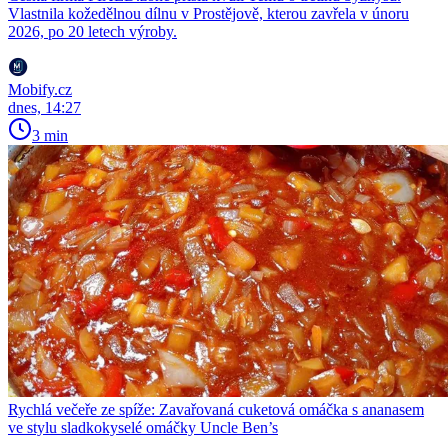
Vlastnila kožedělnou dílnu v Prostějově, kterou zavřela v únoru
2026, po 20 letech výroby.
Mobify.cz
dnes, 14:27
3 min
Rychlá večeře ze spíže: Zavařovaná cuketová omáčka s ananasem
ve stylu sladkokyselé omáčky Uncle Ben’s