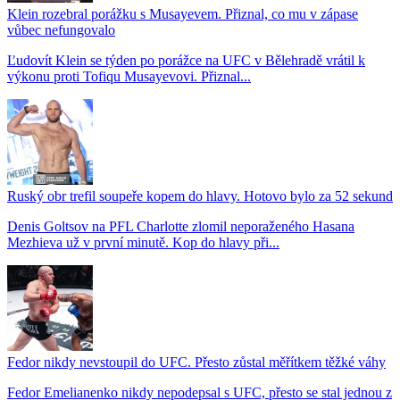
Klein rozebral porážku s Musayevem. Přiznal, co mu v zápase
vůbec nefungovalo
Ľudovít Klein se týden po porážce na UFC v Bělehradě vrátil k
výkonu proti Tofiqu Musayevovi. Přiznal...
Ruský obr trefil soupeře kopem do hlavy. Hotovo bylo za 52 sekund
Denis Goltsov na PFL Charlotte zlomil neporaženého Hasana
Mezhieva už v první minutě. Kop do hlavy při...
Fedor nikdy nevstoupil do UFC. Přesto zůstal měřítkem těžké váhy
Fedor Emelianenko nikdy nepodepsal s UFC, přesto se stal jednou z