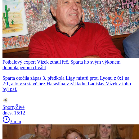
Fotbalový expert Vízek ztratil řeč. Sparta ho svým výkonem
donutila jenom chválit
Sparta otočila zápas 3. předkola Ligy mistrů proti Lyonu z 0:1 na
2:1, a to v sestavě bez Haraslína v základu. Ladislav Vízek z toho
byl paf.
SportyŽivě
dnes, 15:12
3 min