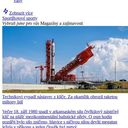
váhy
Zobrazit více
Sport
Bojové sporty
Vybrali jsme pro vás
Magazíny a zajímavosti
Technikovi vypadl nástavec z klíče. Za okamžik ohrozil raketou
miliony lidí
Večer 18. září 1980 spadl v arkansaském silu čtyřkilový nástrčný
klíč na plášť mezikontinentální balistické střely. O osm hodin
později bylo silo zničeno, hlavice s ničivou silou devíti megatun
ležela v příkopu a jeden člověk byl mrtvý.