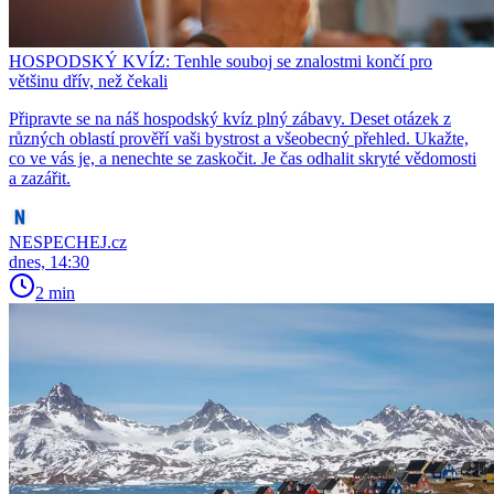
HOSPODSKÝ KVÍZ: Tenhle souboj se znalostmi končí pro
většinu dřív, než čekali
Připravte se na náš hospodský kvíz plný zábavy. Deset otázek z
různých oblastí prověří vaši bystrost a všeobecný přehled. Ukažte,
co ve vás je, a nenechte se zaskočit. Je čas odhalit skryté vědomosti
a zazářit.
NESPECHEJ.cz
dnes, 14:30
2 min