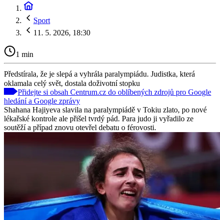
Sport
11. 5. 2026, 18:30
1 min
Předstírala, že je slepá a vyhrála paralympiádu. Judistka, která
oklamala celý svět, dostala doživotní stopku
Přidejte si obsah Centrum.cz do oblíbených zdrojů pro Google
hledání a Google zprávy
Shahana Hajiyeva slavila na paralympiádě v Tokiu zlato, po nové
lékařské kontrole ale přišel tvrdý pád. Para judo ji vyřadilo ze
soutěží a případ znovu otevřel debatu o férovosti.