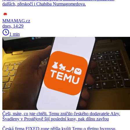
dalších, přeskočí i Chabiba Nurmagomedova.
MMAMAG.cz
dnes, 14:29
1 min
Češi, máte, co jste chtěli. Temu zničilo českého dodavatele Alzy.
Švadleny v Prostějově šijí poslední kusy, pak dílnu zavřou
Česká firma FIXED.zone přišla kvůli Temu o třetinu byznysu.