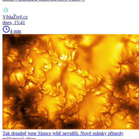
VědaŽivě.cz
dnes, 15:41
4 min
Tak detailně jsme Slunce ještě neviděli. Nové snímky přinesly
průlomový objev