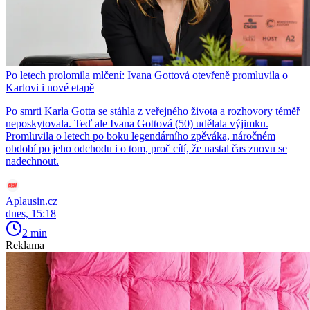
Po letech prolomila mlčení: Ivana Gottová otevřeně promluvila o
Karlovi i nové etapě
Po smrti Karla Gotta se stáhla z veřejného života a rozhovory téměř
neposkytovala. Teď ale Ivana Gottová (50) udělala výjimku.
Promluvila o letech po boku legendárního zpěváka, náročném
období po jeho odchodu i o tom, proč cítí, že nastal čas znovu se
nadechnout.
Aplausin.cz
dnes, 15:18
2 min
Reklama