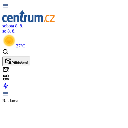
sobota 8. 8.
so 8. 8.
27°C
Přihlášení
Reklama