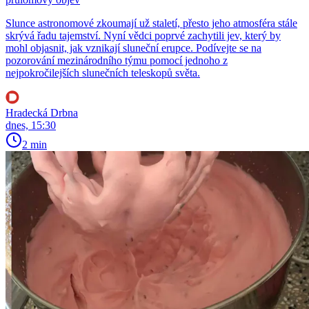
Slunce astronomové zkoumají už staletí, přesto jeho atmosféra stále
skrývá řadu tajemství. Nyní vědci poprvé zachytili jev, který by
mohl objasnit, jak vznikají sluneční erupce. Podívejte se na
pozorování mezinárodního týmu pomocí jednoho z
nejpokročilejších slunečních teleskopů světa.
Hradecká Drbna
dnes, 15:30
2 min