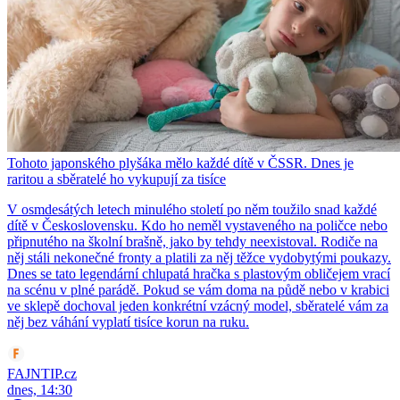
Tohoto japonského plyšáka mělo každé dítě v ČSSR. Dnes je
raritou a sběratelé ho vykupují za tisíce
V osmdesátých letech minulého století po něm toužilo snad každé
dítě v Československu. Kdo ho neměl vystaveného na poličce nebo
připnutého na školní brašně, jako by tehdy neexistoval. Rodiče na
něj stáli nekonečné fronty a platili za něj těžce vydobytými poukazy.
Dnes se tato legendární chlupatá hračka s plastovým obličejem vrací
na scénu v plné parádě. Pokud se vám doma na půdě nebo v krabici
ve sklepě dochoval jeden konkrétní vzácný model, sběratelé vám za
něj bez váhání vyplatí tisíce korun na ruku.
FAJNTIP.cz
dnes, 14:30