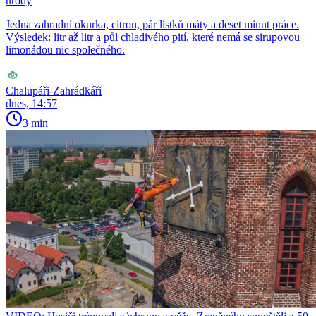
úrody
Jedna zahradní okurka, citron, pár lístků máty a deset minut práce.
Výsledek: litr až litr a půl chladivého pití, které nemá se sirupovou
limonádou nic společného.
Chalupáři-Zahrádkáři
dnes, 14:57
3 min