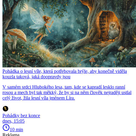
Pohádka o lesní víle, která potřebovala brýle, aby konečně viděla
kouzla taková, jaká doopravdy jsou
V samém srdci Hlubokého lesa, tam, kde se kapradí lesklo ranní
rosou a mech byl tak měkký, že by si na něm člověk nejraději ustlal
celý život, žila lesní víla jménem Líra.
Pohádky bez konce
dnes, 15:05
10 min
Reklama