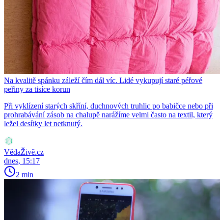
Na kvalitě spánku záleží čím dál víc. Lidé vykupují staré péřové
peřiny za tisíce korun
Při vyklízení starých skříní, duchnových truhlic po babičce nebo při
prohrabávání zásob na chalupě narážíme velmi často na textil, který
ležel desítky let netknutý.
VědaŽivě.cz
dnes, 15:17
2 min