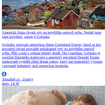
Americká firma chystá vrty na největším ostrově světa. Nedali jsme
vám povolení, varuje ji Grónsko
Grónsko varovalo americkou firmu Greenland Energy, která se bez
povolení chystá provádět průzkumné vrty na největším ostrově
světa. Píše o tom v sobotu britský deník The Guardian. Grónsko je
součástí Dánského království a americký prezident Donald Trump
opakovaně vyjádřil přání dostat ostrov, který má strategický význam
i nerostné bohatství, pod americkou kontrolu.
Aktuálně.cz - Zprávy
dnes, 14:30