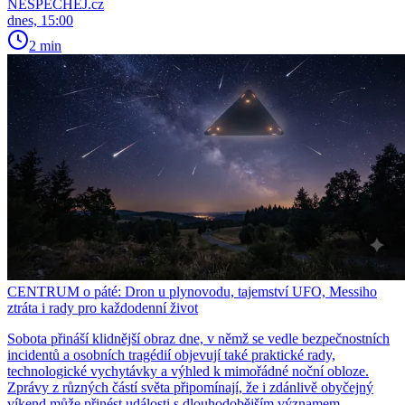
NESPECHEJ.cz
dnes, 15:00
2 min
CENTRUM o páté: Dron u plynovodu, tajemství UFO, Messiho
ztráta i rady pro každodenní život
Sobota přináší klidnější obraz dne, v němž se vedle bezpečnostních
incidentů a osobních tragédií objevují také praktické rady,
technologické vychytávky a výhled k mimořádné noční obloze.
Zprávy z různých částí světa připomínají, že i zdánlivě obyčejný
víkend může přinést události s dlouhodobějším významem.