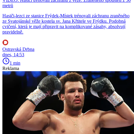
VIDEO: Hasiči trénovali záchranu z věže. Zraněného spouštěli z 50
metrů
Hasiči-lezci ze stanice Frýdek-Místek trénovali záchranu zraněného
ze Svatojánské věže kostela sv. Jana Křtitele ve Frýdku. Podobná
cvičení, která je mají připravit na komplikované zásahy, absolvují
pravidelně.
Ostravská Drbna
dnes, 14:53
1 min
Reklama