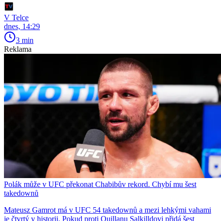
V Telce
dnes, 14:29
3 min
Reklama
Polák může v UFC překonat Chabibův rekord. Chybí mu šest
takedownů
Mateusz Gamrot má v UFC 54 takedownů a mezi lehkými vahami
je čtvrtý v historii. Pokud proti Quillanu Salkilldovi přidá šest