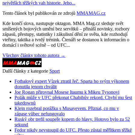
největších těžkých vah historie. Jeho...
Tento článek byl publikován ze zdrojů
MMAMAG.cz
Kde končí slova, nastupuje oktagon. MMA Mag.cz sleduje svět
smíšených bojových umění bez servítků – přináší novinky, rozbory
zápasů, přestupy, statistiky i zákulisní dění ze světa, kde rozhodují
vteřiny, taktika a tvrdý trénink. Čtenáři se dostanou k informacím o
domácí i světové scéně – od UFC...
Všechny články tohoto autora →
Další články z kategorie
Sport
Fotbalový expert Vízek ztratil řeč. Sparta ho svým výkonem
donutila jenom chválit
Joe Rogan přirovnal Mosese Itaumu k Mikeu Tysonovi
Polák může v UFC překonat Chabibův rekord. Chybí mu šest
takedownů
Klein rozebral porážku s Musayevem. Přiznal, co mu v
zápase vůbec nefungovalo
Ruský obr trefil soupeře kopem do hlavy. Hotovo bylo za 52
sekund
Fedor nikdy nevstoupil do UFC. Přesto zůstal měřítkem těžké