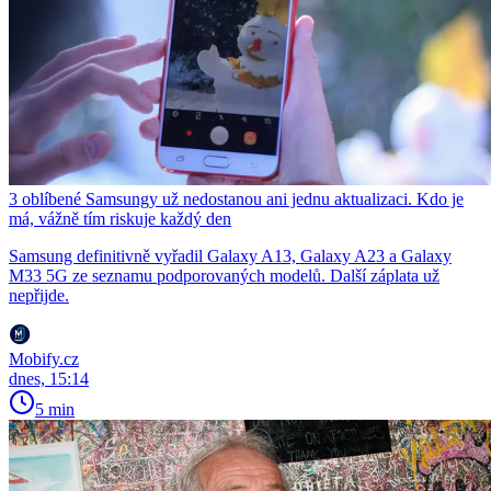
3 oblíbené Samsungy už nedostanou ani jednu aktualizaci. Kdo je
má, vážně tím riskuje každý den
Samsung definitivně vyřadil Galaxy A13, Galaxy A23 a Galaxy
M33 5G ze seznamu podporovaných modelů. Další záplata už
nepřijde.
Mobify.cz
dnes, 15:14
5 min