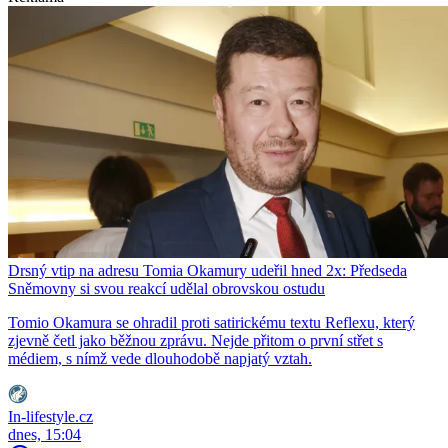
Drsný vtip na adresu Tomia Okamury udeřil hned 2x: Předseda
Sněmovny si svou reakcí udělal obrovskou ostudu
Tomio Okamura se ohradil proti satirickému textu Reflexu, který
zjevně četl jako běžnou zprávu. Nejde přitom o první střet s
médiem, s nímž vede dlouhodobě napjatý vztah.
In-lifestyle.cz
dnes, 15:04