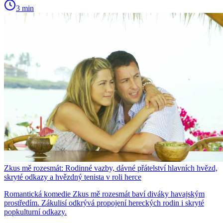
3 min
Zkus mě rozesmát: Rodinné vazby, dávné přátelství hlavních hvězd,
skryté odkazy a hvězdný tenista v roli herce
Romantická komedie Zkus mě rozesmát baví diváky havajským
prostředím. Zákulisí odkrývá propojení hereckých rodin i skryté
popkulturní odkazy.