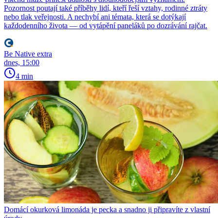
Pozornost poutají také příběhy lidí, kteří řeší vztahy, rodinné ztráty
nebo tlak veřejnosti. A nechybí ani témata, která se dotýkají
každodenního života — od vytápění paneláků po dozrávání rajčat.
Be Native extra
dnes, 15:00
4 min
Domácí okurková limonáda je pecka a snadno ji připravíte z vlastní