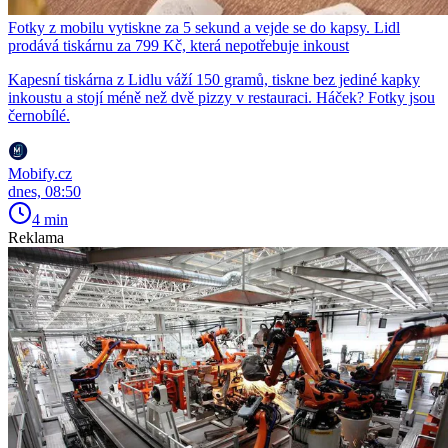
Fotky z mobilu vytiskne za 5 sekund a vejde se do kapsy. Lidl
prodává tiskárnu za 799 Kč, která nepotřebuje inkoust
Kapesní tiskárna z Lidlu váží 150 gramů, tiskne bez jediné kapky
inkoustu a stojí méně než dvě pizzy v restauraci. Háček? Fotky jsou
černobílé.
Mobify.cz
dnes, 08:50
4 min
Reklama