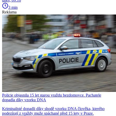
dnes, 09:10
3 min
Reklama
Policie objasnila 15 let starou vraždu bezdomovce. Pachatele
dopadla díky vzorku DNA
Kriminalisté dopadli díky shodě vzorku DNA člověka, kterého
podezírají z vraždy muže spáchané před 15 lety v Praze.