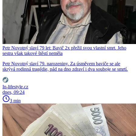
Petr Novotný slaví 79 let: Bavič 2x přežil svou vlastní smrt. Jeho
sestra však takové štěstí neměla
Petr Novotný slaví 79. narozeniny. Za úsměvem baviče se ale
skrývá rodinná tragédie, pád na dno zdraví i dva souboje se smrtí.
In-lifestyle.cz
dnes, 09:24
3 min