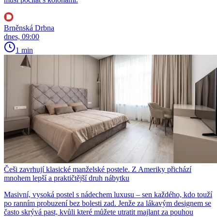
Brněnská Drbna
dnes, 09:00
1 min
Češi zavrhují klasické manželské postele. Z Ameriky přichází
mnohem lepší a praktičtější druh nábytku
Masivní, vysoká postel s nádechem luxusu – sen každého, kdo touží
po ranním probuzení bez bolesti zad. Jenže za lákavým designem se
často skrývá past, kvůli které můžete utratit majlant za pouhou