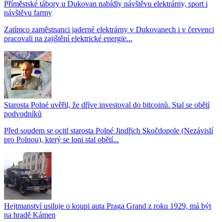
Příměstské tábory u Dukovan nabídly návštěvu elektrárny, sport i
návštěvu farmy
Zatímco zaměstnanci jaderné elektrárny v Dukovanech i v červenci
pracovali na zajištění elektrické energie...
Starosta Polné uvěřil, že dříve investoval do bitcoinů. Stal se obětí
podvodníků
Před soudem se ocitl starosta Polné Jindřich Skočdopole (Nezávislí
pro Polnou), který se loni stal obětí...
Hejtmanství usiluje o koupi auta Praga Grand z roku 1929, má být
na hradě Kámen