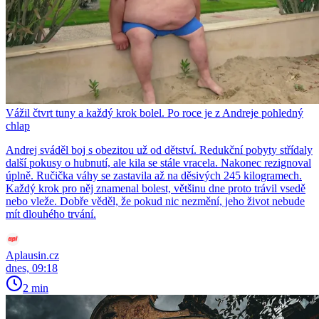
Vážil čtvrt tuny a každý krok bolel. Po roce je z Andreje pohledný
chlap
Andrej sváděl boj s obezitou už od dětství. Redukční pobyty střídaly
další pokusy o hubnutí, ale kila se stále vracela. Nakonec rezignoval
úplně. Ručička váhy se zastavila až na děsivých 245 kilogramech.
Každý krok pro něj znamenal bolest, většinu dne proto trávil vsedě
nebo vleže. Dobře věděl, že pokud nic nezmění, jeho život nebude
mít dlouhého trvání.
Aplausin.cz
dnes, 09:18
2 min