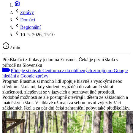
Zprávy
Domácí
Regionální
10. 5. 2026, 15:10
2 min
Předškoláci z Jihlavy jedou na Erasmus. Čeká je první škola v
přírodě na Slovensku
Přidejte si obsah Centrum.cz do oblíbených zdrojů pro Google
hledání a Google zprávy
Program Erasmus si mnoho lidí spojuje hlavně s vysokými nebo
středními školami, kdy studenti vyjíždějí do zahraničí sbírat
zkušenosti, zlepšovat se v jazycích a poznávat jiné prostředí.
Podobné možnosti se ale postupně otevírají i dětem ze základních a
mateřských škol. V Jihlavě už mají za sebou první výjezdy žáci
základních škol a za pár dní čeká zahraniční pobyt také předškoláky.