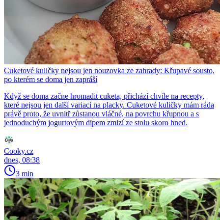
Cuketové kuličky nejsou jen nouzovka ze zahrady: Křupavé sousto,
po kterém se doma jen zapráší
Když se doma začne hromadit cuketa, přichází chvíle na recepty,
které nejsou jen další variací na placky. Cuketové kuličky mám ráda
právě proto, že uvnitř zůstanou vláčné, na povrchu křupnou a s
jednoduchým jogurtovým dipem zmizí ze stolu skoro hned.
Cooky.cz
dnes, 08:38
3 min