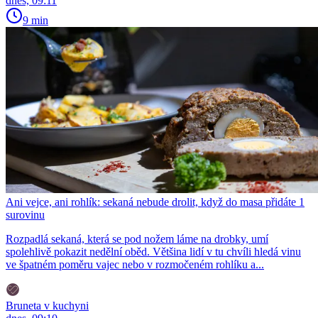
dnes, 09:11
9 min
Ani vejce, ani rohlík: sekaná nebude drolit, když do masa přidáte 1
surovinu
Rozpadlá sekaná, která se pod nožem láme na drobky, umí
spolehlivě pokazit nedělní oběd. Většina lidí v tu chvíli hledá vinu
ve špatném poměru vajec nebo v rozmočeném rohlíku a...
Bruneta v kuchyni