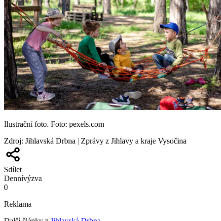
Ilustrační foto. Foto: pexels.com
Zdroj
:
Jihlavská Drbna | Zprávy z Jihlavy a kraje Vysočina
Sdílet
Denní
výzva
0
Reklama
Další články z
Jihlavská Drbna