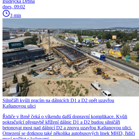
Budějcká Drbna
dnes, 09:02
3 min
Silničáři kvůli pracím na dálnicích D1 a D2 opět uzavřou
Kaštanovou ulici
Řidiče v Brně čeká o víkendu další dopravní komplikace. Kvůli
pokračující přestavbě křížení dálnic D1 a D2 budou silničáři
betonovat most nad dálnicí D2 a znovu uzavřou Kaštanovou ulici.
Omezení se dotknou také několika autobusových linek MHD, řidiči
musí počítat s kolonami.