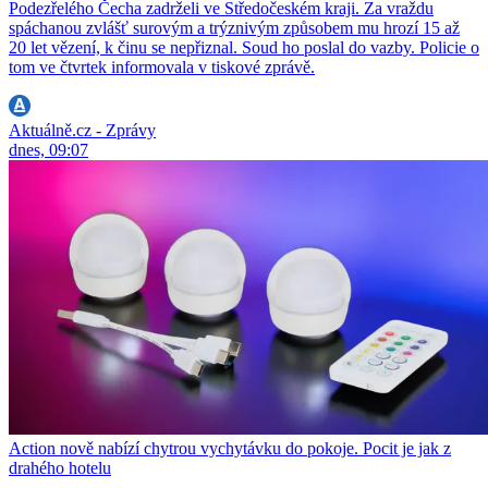
Podezřelého Čecha zadrželi ve Středočeském kraji. Za vraždu
spáchanou zvlášť surovým a trýznivým způsobem mu hrozí 15 až
20 let vězení, k činu se nepřiznal. Soud ho poslal do vazby. Policie o
tom ve čtvrtek informovala v tiskové zprávě.
Aktuálně.cz - Zprávy
dnes, 09:07
Action nově nabízí chytrou vychytávku do pokoje. Pocit je jak z
drahého hotelu