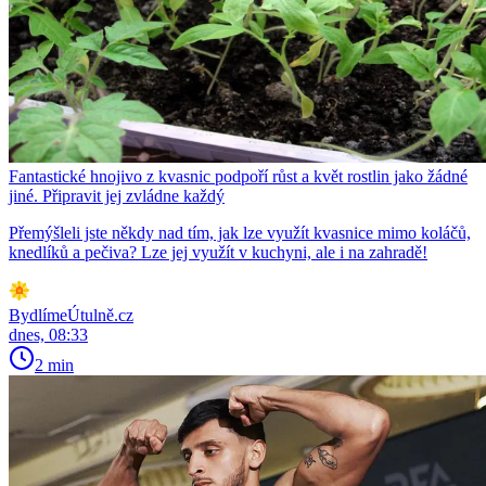
Fantastické hnojivo z kvasnic podpoří růst a květ rostlin jako žádné
jiné. Připravit jej zvládne každý
Přemýšleli jste někdy nad tím, jak lze využít kvasnice mimo koláčů,
knedlíků a pečiva? Lze jej využít v kuchyni, ale i na zahradě!
BydlímeÚtulně.cz
dnes, 08:33
2 min