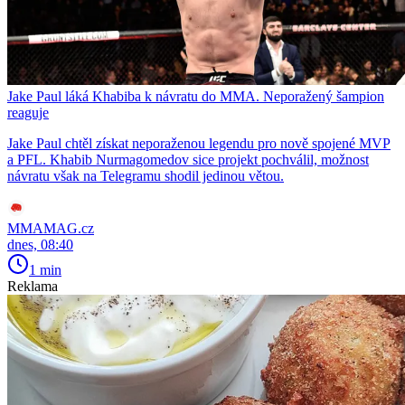
Jake Paul láká Khabiba k návratu do MMA. Neporažený šampion
reaguje
Jake Paul chtěl získat neporaženou legendu pro nově spojené MVP
a PFL. Khabib Nurmagomedov sice projekt pochválil, možnost
návratu však na Telegramu shodil jedinou větou.
MMAMAG.cz
dnes, 08:40
1 min
Reklama