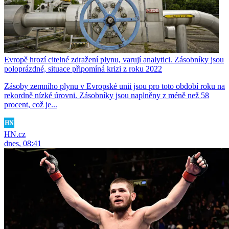
Evropě hrozí citelné zdražení plynu, varují analytici. Zásobníky jsou
poloprázdné, situace připomíná krizi z roku 2022
Zásoby zemního plynu v Evropské unii jsou pro toto období roku na
rekordně nízké úrovni. Zásobníky jsou naplněny z méně než 58
procent, což je...
HN.cz
dnes, 08:41