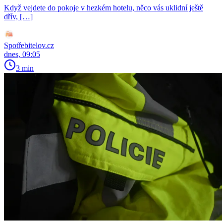
Když vejdete do pokoje v hezkém hotelu, něco vás uklidní ještě
dřív, […]
Spotřebitelov.cz
dnes, 09:05
3 min