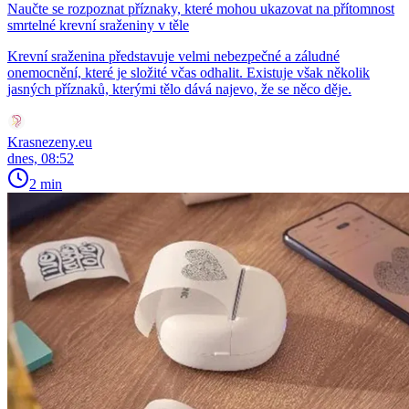
Naučte se rozpoznat příznaky, které mohou ukazovat na přítomnost
smrtelné krevní sraženiny v těle
Krevní sraženina představuje velmi nebezpečné a záludné
onemocnění, které je složité včas odhalit. Existuje však několik
jasných příznaků, kterými tělo dává najevo, že se něco děje.
Krasnezeny.eu
dnes, 08:52
2 min