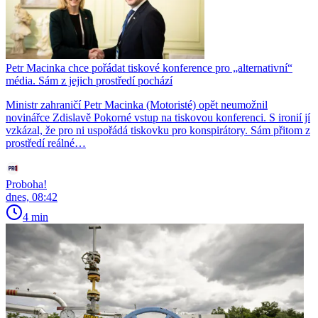
Petr Macinka chce pořádat tiskové konference pro „alternativní“
média. Sám z jejich prostředí pochází
Ministr zahraničí Petr Macinka (Motoristé) opět neumožnil
novinářce Zdislavě Pokorné vstup na tiskovou konferenci. S ironií jí
vzkázal, že pro ni uspořádá tiskovku pro konspirátory. Sám přitom z
prostředí reálné…
Proboha!
dnes, 08:42
4 min