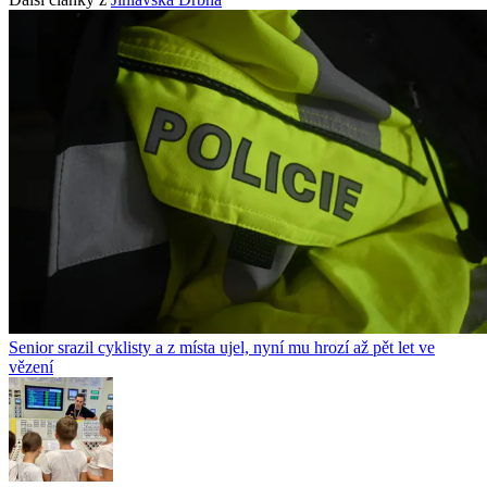
Senior srazil cyklisty a z místa ujel, nyní mu hrozí až pět let ve
vězení