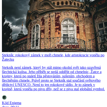
Stekník: rokokový zámek v moři chmele, kde aristokracie voněla po
Žatecku
Stekník není zámek, který by stál mimo okolní svět jako uzavřená
šlechtická kulisa. Jeho příběh se nedá oddělit od chmelnic, Žatce a
krajiny, která po staletí žila pěstováním, sušením, obchodem a
šlechtěním chmele. Právě proto se Stekník stal součástí světového
dědictví UNESCO. Není to jen rokokové sídlo. Je to zámek v
krajině, která voněla po pivu dřív, než se z piva stal globální symbol.
Kód Enigma