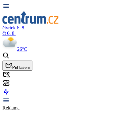
čtvrtek 6. 8.
čt 6. 8.
26°C
Přihlášení
Reklama