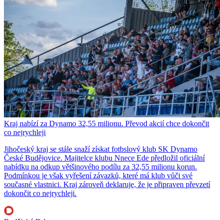
Kraj nabízí za Dynamo 32,55 milionu. Převod akcií chce dokončit
co nejrychleji
Jihočeský kraj se stále snaží získat fotbslový klub SK Dynamo
České Budějovice. Majitelce klubu Nnece Ede předložil oficiální
nabídku na odkup většinového podílu za 32,55 milionu korun.
Podmínkou je však vyřešení závazků, které má klub vůči své
současné vlastnici. Kraj zároveň deklaruje, že je připraven převzetí
dokončit co nejrychleji.