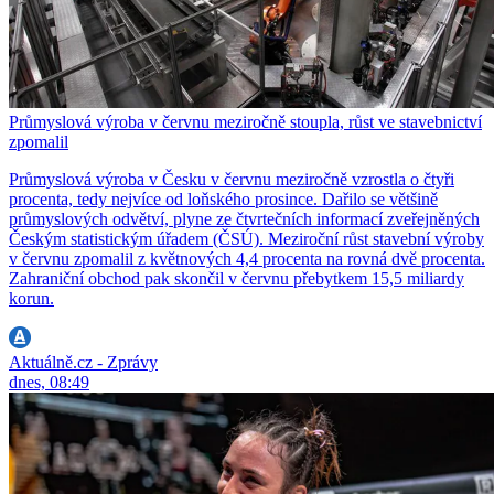
Průmyslová výroba v červnu meziročně stoupla, růst ve stavebnictví
zpomalil
Průmyslová výroba v Česku v červnu meziročně vzrostla o čtyři
procenta, tedy nejvíce od loňského prosince. Dařilo se většině
průmyslových odvětví, plyne ze čtvrtečních informací zveřejněných
Českým statistickým úřadem (ČSÚ). Meziroční růst stavební výroby
v červnu zpomalil z květnových 4,4 procenta na rovná dvě procenta.
Zahraniční obchod pak skončil v červnu přebytkem 15,5 miliardy
korun.
Aktuálně.cz - Zprávy
dnes, 08:49