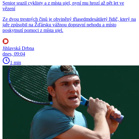
Senior srazil cyklisty a z místa ujel, nyní mu hrozí až pět let ve
vězení
Ze dvou trestných činů je obviněný třiasedmdesátiletý řidič, který na
jaře způsobil na Žďársku vážnou dopravní nehodu a místo
poskytnutí pomoci z místa ujel.
Jihlavská Drbna
dnes, 09:04
1 min