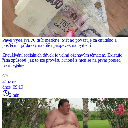
Pavel vydělává 70 tisíc měsíčně. Stát ho považuje za chudého a
posílá mu přídavky na dítě i příspěvek na bydlení
Zneužívání sociálních dávek je velmi ožehavým tématem. Existuje
řada způsobů, jak to lze provést. Mnohé z nich se na první pohled
tváří legálně.
adbz.cz
dnes, 09:19
2 min