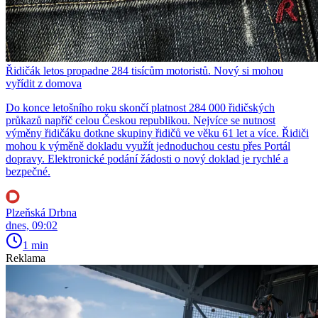
Řidičák letos propadne 284 tisícům motoristů. Nový si mohou
vyřídit z domova
Do konce letošního roku skončí platnost 284 000 řidičských
průkazů napříč celou Českou republikou. Nejvíce se nutnost
výměny řidičáku dotkne skupiny řidičů ve věku 61 let a více. Řidiči
mohou k výměně dokladu využít jednoduchou cestu přes Portál
dopravy. Elektronické podání žádosti o nový doklad je rychlé a
bezpečné.
Plzeňská Drbna
dnes, 09:02
1 min
Reklama