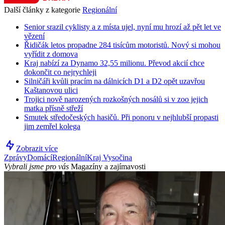
Další články z kategorie
Regionální
Senior srazil cyklisty a z místa ujel, nyní mu hrozí až pět let ve
vězení
Řidičák letos propadne 284 tisícům motoristů. Nový si mohou
vyřídit z domova
Kraj nabízí za Dynamo 32,55 milionu. Převod akcií chce
dokončit co nejrychleji
Silničáři kvůli pracím na dálnicích D1 a D2 opět uzavřou
Kaštanovou ulici
Trojici nově narozených rozkošných nosálů si v zoo jejich
matka přísně střeží
Smutek středočeských hasičů. Při ponoru v nejhlubší propasti
jim zemřel kolega
Zobrazit více
Zprávy
Domácí
Regionální
Kraj Vysočina
Vybrali jsme pro vás
Magazíny a zajímavosti