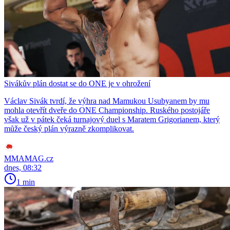
Sivákův plán dostat se do ONE je v ohrožení
Václav Sivák tvrdí, že výhra nad Mamukou Usubyanem by mu
mohla otevřít dveře do ONE Championship. Ruského postojáře
však už v pátek čeká turnajový duel s Maratem Grigorianem, který
může český plán výrazně zkomplikovat.
MMAMAG.cz
dnes, 08:32
1 min