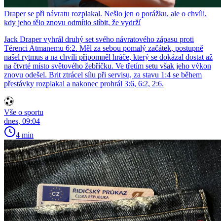
Draper se při návratu rozplakal. Nešlo jen o porážku, ale o chvíli,
kdy jeho tělo znovu odmítlo slíbit, že vydrží
Jack Draper vyhrál druhý set svého návratového zápasu proti
Térenci Atmanemu 6:2. Měl za sebou pomalý začátek, postupně
našel rytmus a na chvíli připomněl hráče, který se dokázal dostat až
na čtvrté místo světového žebříčku. Ve třetím setu však jeho výkon
znovu odešel. Brit ztrácel sílu při servisu, za stavu 1:4 se během
přestávky rozplakal a nakonec prohrál 3:6, 6:2, 2:6.
Vše o sportu
dnes, 09:04
4 min