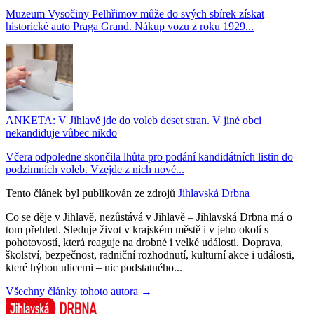
Muzeum Vysočiny Pelhřimov může do svých sbírek získat
historické auto Praga Grand. Nákup vozu z roku 1929...
ANKETA: V Jihlavě jde do voleb deset stran. V jiné obci
nekandiduje vůbec nikdo
Včera odpoledne skončila lhůta pro podání kandidátních listin do
podzimních voleb. Vzejde z nich nové...
Tento článek byl publikován ze zdrojů
Jihlavská Drbna
Co se děje v Jihlavě, nezůstává v Jihlavě – Jihlavská Drbna má o
tom přehled. Sleduje život v krajském městě i v jeho okolí s
pohotovostí, která reaguje na drobné i velké události. Doprava,
školství, bezpečnost, radniční rozhodnutí, kulturní akce i události,
které hýbou ulicemi – nic podstatného...
Všechny články tohoto autora →