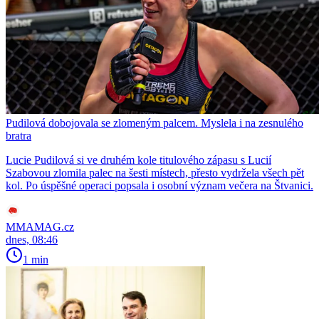
Pudilová dobojovala se zlomeným palcem. Myslela i na zesnulého
bratra
Lucie Pudilová si ve druhém kole titulového zápasu s Lucií
Szabovou zlomila palec na šesti místech, přesto vydržela všech pět
kol. Po úspěšné operaci popsala i osobní význam večera na Štvanici.
MMAMAG.cz
dnes, 08:46
1 min