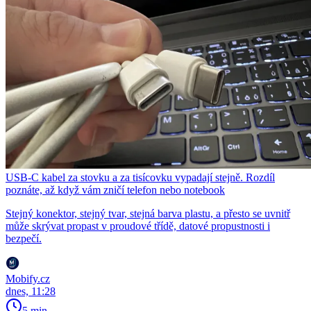
USB-C kabel za stovku a za tisícovku vypadají stejně. Rozdíl
poznáte, až když vám zničí telefon nebo notebook
Stejný konektor, stejný tvar, stejná barva plastu, a přesto se uvnitř
může skrývat propast v proudové třídě, datové propustnosti i
bezpečí.
Mobify.cz
dnes, 11:28
5 min