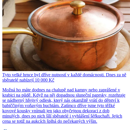
Tyto velké hrnce byl dříve nutností v každé domácnosti. Dnes za ně
sběratelé nabízejí 10 000 Kč
Možná ho máte dodnes na chalupě nad kamny nebo zaprášené v
krabici na půdě. Když na něj dopadnou sluneční paprsky, rozehraje
se nádherný hřejivý odlesk, který nás okamžitě vrátí do dětství k
babiččiným voňavým buchtám. Zatímco dříve jsme tyto těžké
kovové kousky vnímali jen jako obyčejnou dekoraci z dob
minulých, dnes po nich šílí sběratelé i vyhlášení šéfkuchaři. Jejich
cena se totiž na aukcích šplhá do nečekaných výšin.