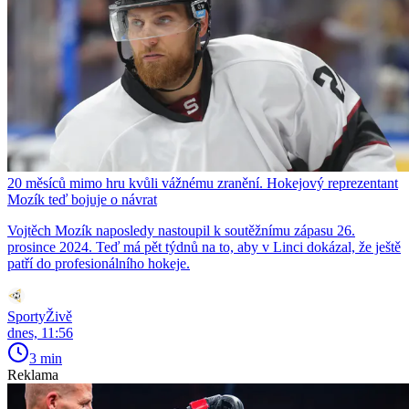
20 měsíců mimo hru kvůli vážnému zranění. Hokejový reprezentant
Mozík teď bojuje o návrat
Vojtěch Mozík naposledy nastoupil k soutěžnímu zápasu 26.
prosince 2024. Teď má pět týdnů na to, aby v Linci dokázal, že ještě
patří do profesionálního hokeje.
SportyŽivě
dnes, 11:56
3 min
Reklama