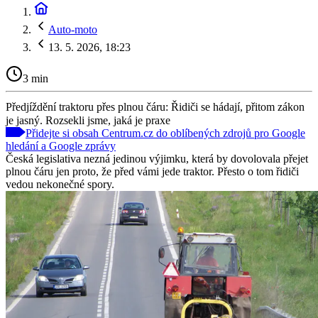
Auto-moto
13. 5. 2026, 18:23
3 min
Předjíždění traktoru přes plnou čáru: Řidiči se hádají, přitom zákon
je jasný. Rozsekli jsme, jaká je praxe
Přidejte si obsah Centrum.cz do oblíbených zdrojů pro Google
hledání a Google zprávy
Česká legislativa nezná jedinou výjimku, která by dovolovala přejet
plnou čáru jen proto, že před vámi jede traktor. Přesto o tom řidiči
vedou nekonečné spory.