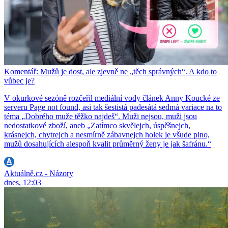
Komentář: Mužů je dost, ale zjevně ne „těch správných“. A kdo to
vůbec je?
V okurkové sezóně rozčeřil mediální vody článek Anny Koucké ze
serveru Page not found, asi tak šestistá padesátá sedmá variace na to
téma „Dobrého muže těžko najdeš“. Muži nejsou, muži jsou
nedostatkové zboží, aneb „Zatímco skvělejch, úspěšnejch,
krásnejch, chytrejch a nesmírně zábavnejch holek je všude plno,
mužů dosahujících alespoň kvalit průměrný ženy je jak šafránu.“
Aktuálně.cz - Názory
dnes, 12:03