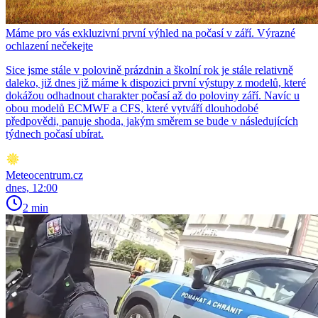
Máme pro vás exkluzivní první výhled na počasí v září. Výrazné
ochlazení nečekejte
Sice jsme stále v polovině prázdnin a školní rok je stále relativně
daleko, již dnes již máme k dispozici první výstupy z modelů, které
dokážou odhadnout charakter počasí až do poloviny září. Navíc u
obou modelů ECMWF a CFS, které vytváří dlouhodobé
předpovědi, panuje shoda, jakým směrem se bude v následujících
týdnech počasí ubírat.
Meteocentrum.cz
dnes, 12:00
2 min