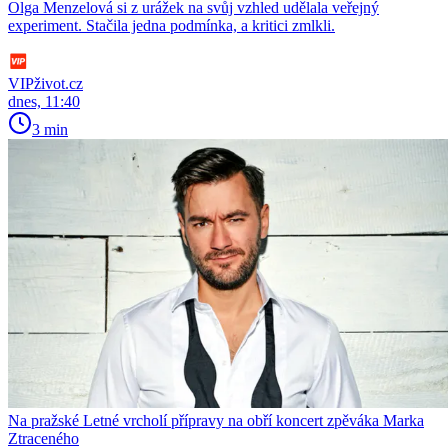
Olga Menzelová si z urážek na svůj vzhled udělala veřejný
experiment. Stačila jedna podmínka, a kritici zmlkli.
VIPživot.cz
dnes, 11:40
3 min
Na pražské Letné vrcholí přípravy na obří koncert zpěváka Marka
Ztraceného