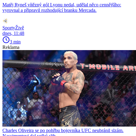
Matěj Ryneš vítězný gól Lyonu nedal, udělal něco cennějšího:
vyrovnal a připravil rozhodující branku Mercada.
SportyŽivě
dnes, 11:48
3 min
Reklama
Charles Oliveira se po pohřbu bojovníka UFC neubránil slzám.
Nascimentovi dal velký slib