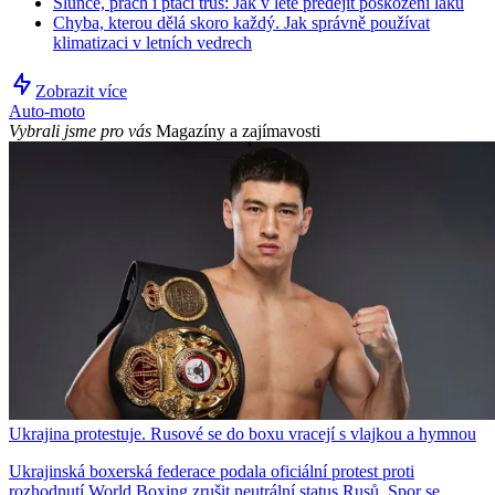
Slunce, prach i ptačí trus: Jak v létě předejít poškození laku
Chyba, kterou dělá skoro každý. Jak správně používat
klimatizaci v letních vedrech
Zobrazit více
Auto-moto
Vybrali jsme pro vás
Magazíny a zajímavosti
Ukrajina protestuje. Rusové se do boxu vracejí s vlajkou a hymnou
Ukrajinská boxerská federace podala oficiální protest proti
rozhodnutí World Boxing zrušit neutrální status Rusů. Spor se