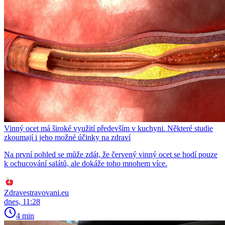
Vinný ocet má široké využití především v kuchyni. Některé studie
zkoumají i jeho možné účinky na zdraví
Na první pohled se může zdát, že červený vinný ocet se hodí pouze
k ochucování salátů, ale dokáže toho mnohem více.
Zdravestravovani.eu
dnes, 11:28
4 min