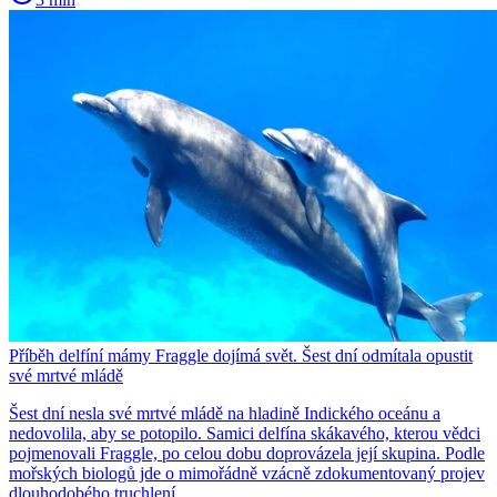
Příběh delfíní mámy Fraggle dojímá svět. Šest dní odmítala opustit
své mrtvé mládě
Šest dní nesla své mrtvé mládě na hladině Indického oceánu a
nedovolila, aby se potopilo. Samici delfína skákavého, kterou vědci
pojmenovali Fraggle, po celou dobu doprovázela její skupina. Podle
mořských biologů jde o mimořádně vzácně zdokumentovaný projev
dlouhodobého truchlení.