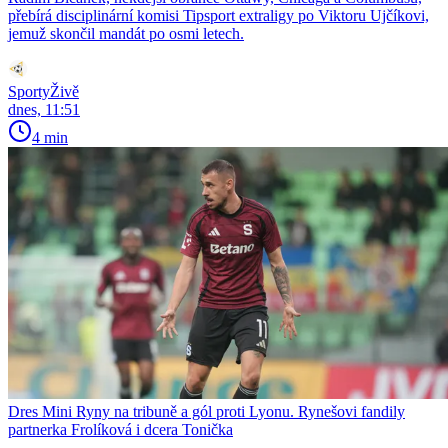
přebírá disciplinární komisi Tipsport extraligy po Viktoru Ujčíkovi,
jemuž skončil mandát po osmi letech.
SportyŽivě
dnes, 11:51
4 min
Dres Mini Ryny na tribuně a gól proti Lyonu. Rynešovi fandily
partnerka Frolíková i dcera Tonička