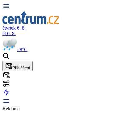
čtvrtek 6. 8.
čt 6. 8.
28°C
Přihlášení
Reklama