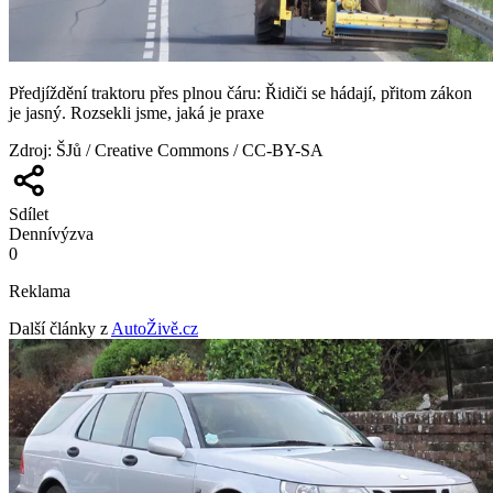
Předjíždění traktoru přes plnou čáru: Řidiči se hádají, přitom zákon
je jasný. Rozsekli jsme, jaká je praxe
Zdroj
:
ŠJů / Creative Commons / CC-BY-SA
Sdílet
Denní
výzva
0
Reklama
Další články z
AutoŽivě.cz