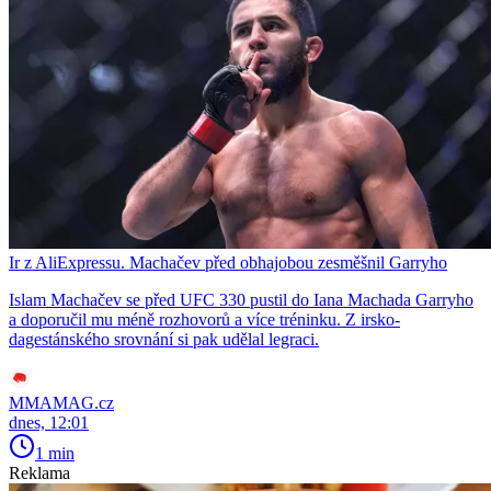
Ir z AliExpressu. Machačev před obhajobou zesměšnil Garryho
Islam Machačev se před UFC 330 pustil do Iana Machada Garryho
a doporučil mu méně rozhovorů a více tréninku. Z irsko-
dagestánského srovnání si pak udělal legraci.
MMAMAG.cz
dnes, 12:01
1 min
Reklama