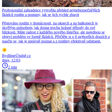
Profesionální zahradnice vytvořila přehled nejnebezpečnějších
škůdců rostlin a postupy, jak se jich rychle zbavit
Pěstováno rostlin v domácnosti, na oknech a na balkonech je
skvělým způsobem, jak dostat trochu krásné přírody do své
blízkosti. Máte radost z každého nového lístečku, ale najednou se
objeví problém ve formě škůdců. Přečtěte si o 6 nejhorších druzích a
naučte se, jak je správně poznat a z rostliny efektivně odstranit.
BydlímeÚtulně.cz
dnes, 12:03
2 min