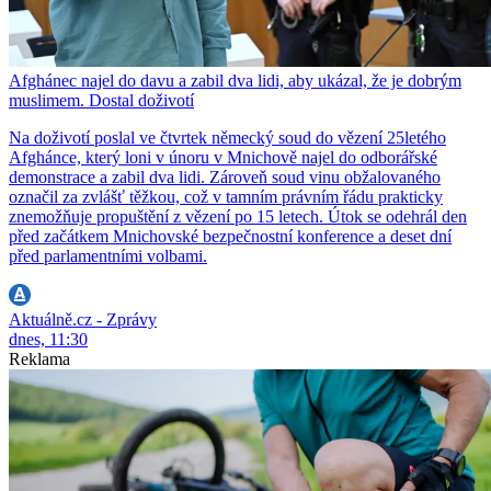
Afghánec najel do davu a zabil dva lidi, aby ukázal, že je dobrým
muslimem. Dostal doživotí
Na doživotí poslal ve čtvrtek německý soud do vězení 25letého
Afghánce, který loni v únoru v Mnichově najel do odborářské
demonstrace a zabil dva lidi. Zároveň soud vinu obžalovaného
označil za zvlášť těžkou, což v tamním právním řádu prakticky
znemožňuje propuštění z vězení po 15 letech. Útok se odehrál den
před začátkem Mnichovské bezpečnostní konference a deset dní
před parlamentními volbami.
Aktuálně.cz - Zprávy
dnes, 11:30
Reklama