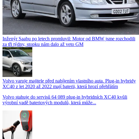
Inženýr Saabu po letech promluvil: Motor od BMW jsme rozchodili
za tři týdny, stopku nám dalo až veto GM
Volvo varuje majitele před nabíjením vlastního auta. Plug-in hybridy
XC40 z let 2020 až 2022 mají baterii, která hrozí přehřátím
Volvo stahuje do servisů 64 089 plug-in hybridních XC40 kvůli
výrobní vadě bateriových modulů, která může...