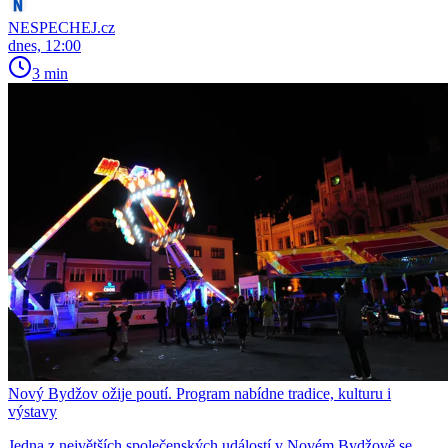
NESPECHEJ.cz
dnes, 12:00
3 min
Nový Bydžov ožije poutí. Program nabídne tradice, kulturu i
výstavy
Jedna z největších společenských událostí v Novém Bydžově se