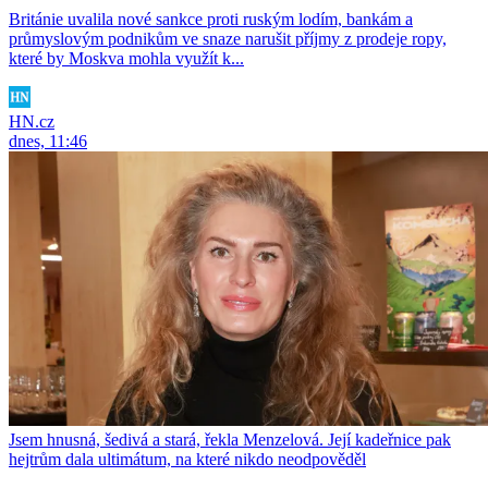
Británie uvalila nové sankce proti ruským lodím, bankám a
průmyslovým podnikům ve snaze narušit příjmy z prodeje ropy,
které by Moskva mohla využít k...
HN.cz
dnes, 11:46
Jsem hnusná, šedivá a stará, řekla Menzelová. Její kadeřnice pak
hejtrům dala ultimátum, na které nikdo neodpověděl