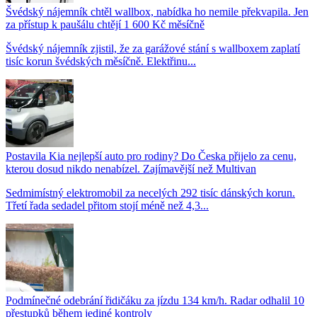
Švédský nájemník chtěl wallbox, nabídka ho nemile překvapila. Jen
za přístup k paušálu chtějí 1 600 Kč měsíčně
Švédský nájemník zjistil, že za garážové stání s wallboxem zaplatí
tisíc korun švédských měsíčně. Elektřinu...
Postavila Kia nejlepší auto pro rodiny? Do Česka přijelo za cenu,
kterou dosud nikdo nenabízel. Zajímavější než Multivan
Sedmimístný elektromobil za necelých 292 tisíc dánských korun.
Třetí řada sedadel přitom stojí méně než 4,3...
Podmínečné odebrání řidičáku za jízdu 134 km/h. Radar odhalil 10
přestupků během jediné kontroly