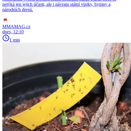
netýká jen jejich účasti, ale i návratu státní vlajky, hymny a
národních dresů.
MMAMAG.cz
dnes, 12:10
1 min