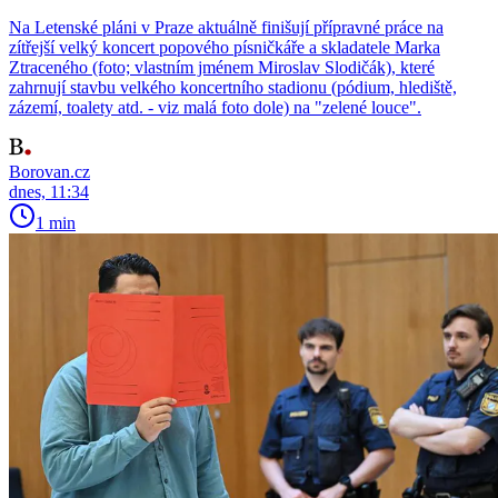
Na Letenské pláni v Praze aktuálně finišují přípravné práce na
zítřejší velký koncert popového písničkáře a skladatele Marka
Ztraceného (foto; vlastním jménem Miroslav Slodičák), které
zahrnují stavbu velkého koncertního stadionu (pódium, hlediště,
zázemí, toalety atd. - viz malá foto dole) na "zelené louce".
Borovan.cz
dnes, 11:34
1 min