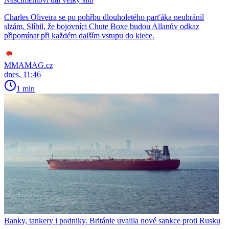
Charles Oliveira se po pohřbu dlouholetého parťáka neubránil
slzám. Slíbil, že bojovníci Chute Boxe budou Allanův odkaz
připomínat při každém dalším vstupu do klece.
MMAMAG.cz
dnes, 11:46
1 min
Banky, tankery i podniky. Británie uvalila nové sankce proti Rusku