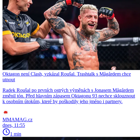
Oktagon není Clash, vzkázal Roušal. Trashtalk s Mågårdem chce
utnout
Radek Roušal po prvních ostrých výměnách s Jonasem Mågårdem
změnil tón. Před hlavním zápasem Oktagonu 93 nechce sklouznout
k osobním útokům, které by poškodily jeho jméno i partnery.
MMAMAG.cz
dnes, 11:55
1 min