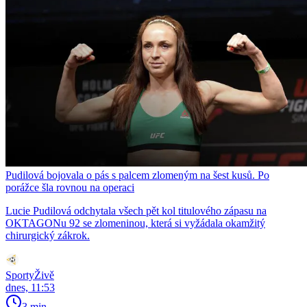
Pudilová bojovala o pás s palcem zlomeným na šest kusů. Po
porážce šla rovnou na operaci
Lucie Pudilová odchytala všech pět kol titulového zápasu na
OKTAGONu 92 se zlomeninou, která si vyžádala okamžitý
chirurgický zákrok.
SportyŽivě
dnes, 11:53
3 min