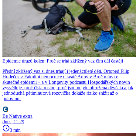
Epidemie úrazů kolen: Proč se trhá zkřížený vaz čím dál častěji
Přední zkřížený vaz si dnes trhají i jedenáctileté děti. Ortoped Filip
Hudeček z Fakultní nemocnice u svaté Anny v Brně mluví o
skutečné epidemii – a v Longevity podcastu Hospodářských novin
vysvětluje, proč čísla rostou, proč jsou nejvíc ohrožená děvčata a jak
jednoduchá pětiminutová rozcvička dokáže riziko snížit až o
polovinu.
Be Native extra
dnes, 11:29
3 min