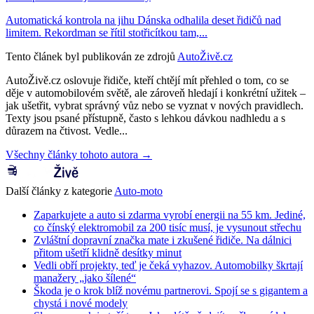
Automatická kontrola na jihu Dánska odhalila deset řidičů nad
limitem. Rekordman se řítil stotřicítkou tam,...
Tento článek byl publikován ze zdrojů
AutoŽivě.cz
AutoŽivě.cz oslovuje řidiče, kteří chtějí mít přehled o tom, co se
děje v automobilovém světě, ale zároveň hledají i konkrétní užitek –
jak ušetřit, vybrat správný vůz nebo se vyznat v nových pravidlech.
Texty jsou psané přístupně, často s lehkou dávkou nadhledu a s
důrazem na čtivost. Vedle...
Všechny články tohoto autora →
Další články z kategorie
Auto-moto
Zaparkujete a auto si zdarma vyrobí energii na 55 km. Jediné,
co čínský elektromobil za 200 tisíc musí, je vysunout střechu
Zvláštní dopravní značka mate i zkušené řidiče. Na dálnici
přitom ušetří klidně desítky minut
Vedli obří projekty, teď je čeká vyhazov. Automobilky škrtají
manažery „jako šílené“
Škoda je o krok blíž novému partnerovi. Spojí se s gigantem a
chystá i nové modely