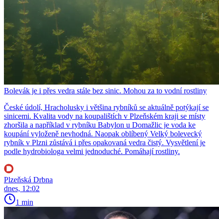
Bolevák je i přes vedra stále bez sinic. Mohou za to vodní rostliny
České údolí, Hracholusky i většina rybníků se aktuálně potýkají se
sinicemi. Kvalita vody na koupalištích v Plzeňském kraji se místy
zhoršila a například v rybníku Babylon u Domažlic je voda ke
koupání vyloženě nevhodná. Naopak oblíbený Velký bolevecký
rybník v Plzni zůstává i přes opakovaná vedra čistý. Vysvětlení je
podle hydrobiologa velmi jednoduché. Pomáhají rostliny.
Plzeňská Drbna
dnes, 12:02
1 min