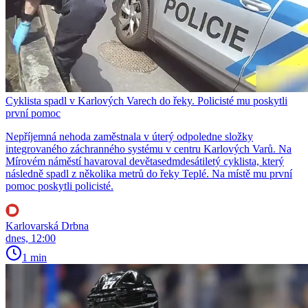
Cyklista spadl v Karlových Varech do řeky. Policisté mu poskytli
první pomoc
Nepříjemná nehoda zaměstnala v úterý odpoledne složky
integrovaného záchranného systému v centru Karlových Varů. Na
Mírovém náměstí havaroval devětasedmdesátiletý cyklista, který
následně spadl z několika metrů do řeky Teplé. Na místě mu první
pomoc poskytli policisté.
Karlovarská Drbna
dnes, 12:00
1 min