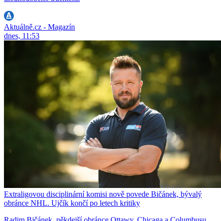
Aktuálně.cz - Magazín
dnes, 11:53
Extraligovou disciplinární komisi nově povede Bičánek, bývalý
obránce NHL. Ujčík končí po letech kritiky
Radim Bičánek, někdejší obránce Ottawy, Chicaga a Columbusu,