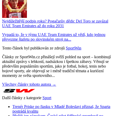
Nejdůležitější podpis roku? Pogačarův dědic Del Toro se zavázal
UAE Team Emirates až do roku 2031
Vypadá to, že v týmu UAE Team Emirates už vědí, kdo jednou
převezme štafetu po slovinském stroji na...
Tento článek byl publikován ze zdrojů
SportWin
Články ze SportWin.cz přinášejí svěží pohled na sport – kombinují
aktuální zprávy s lehkostí, nadsázkou i špetkou zábavy. Věnují se
především populárním sportům, jako je fotbal, hokej, tenis nebo
bojové sporty, ale objevují se i méně tradiční témata a kuriózní
momenty ze světa sportovního...
Všechny články tohoto autora →
Další články z kategorie
Sport
Trenér Priske po fiasku v Mladé Boleslavi přiznal, že Sparta
postrádá kvalitu
Přežili jen zázrakem. Český pilot Stříteský promluvil po