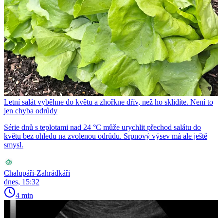
Letní salát vyběhne do květu a zhořkne dřív, než ho sklidíte. Není to
jen chyba odrůdy
Série dnů s teplotami nad 24 °C může urychlit přechod salátu do
květu bez ohledu na zvolenou odrůdu. Srpnový výsev má ale ještě
smysl.
Chalupáři-Zahrádkáři
dnes, 15:32
4 min