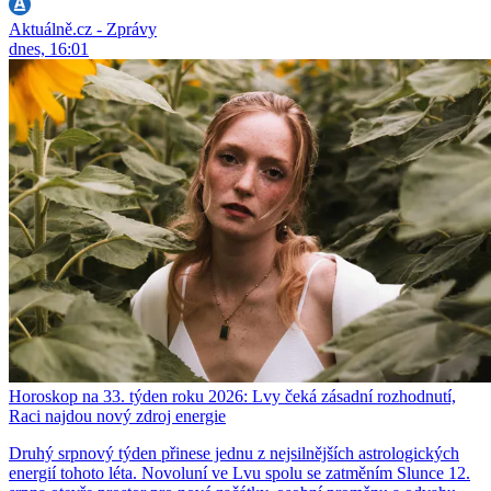
Aktuálně.cz - Zprávy
dnes, 16:01
Horoskop na 33. týden roku 2026: Lvy čeká zásadní rozhodnutí,
Raci najdou nový zdroj energie
Druhý srpnový týden přinese jednu z nejsilnějších astrologických
energií tohoto léta. Novoluní ve Lvu spolu se zatměním Slunce 12.