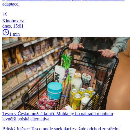
adaptace.
Kinobox.cz
dnes, 15:01
1 min
Tesco v Česku možná končí. Mohla by ho nahradit mnohem
levnější polská alternativa
Britský řetězec Tesco podle spekulací zvažuje odchod ze střední