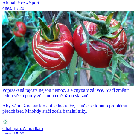
Aktuálně.cz - Sport
dnes, 15:20
Popraskaná rajčata nejsou nemoc, ale chyba v zálivce. Stačí změnit
jednu věc a plody zůstanou celé až do sklizně
Aby vám už neprasklo ani jedno rajče, naučte se tomuto problému
předcházet. Mnohdy stačí zcela banální triky.
Chalupáři-Zahrádkáři
dnes, 15:20