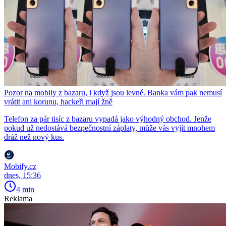
Pozor na mobily z bazaru, i když jsou levné. Banka vám pak nemusí
vrátit ani korunu, hackeři mají žně
Telefon za pár tisíc z bazaru vypadá jako výhodný obchod. Jenže
pokud už nedostává bezpečnostní záplaty, může vás vyjít mnohem
dráž než nový kus.
Mobify.cz
dnes, 15:36
4 min
Reklama