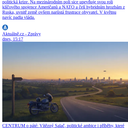
politická krize. Na mezinárodním poli sice upevňuje svou roli
klíčového spojence Američanů a NATO a čelí hybridním hrozbám z
Ruska, uvnitř země ovšem narůstá frustrace obyvatel. V květnu
navíc padla vláda.
Aktuálně.cz - Zprávy
dnes, 15:17
CENTRUM o páté: Vítězný Salač, politické ambice i příběhy, které