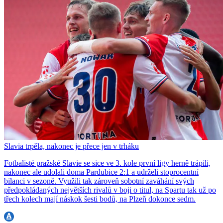
Slavia trpěla, nakonec je přece jen v trháku
Fotbalisté pražské Slavie se sice ve 3. kole první ligy herně trápili,
nakonec ale udolali doma Pardubice 2:1 a udrželi stoprocentní
bilanci v sezoně. Využili tak zároveň sobotní zaváhání svých
předpokládaných největších rivalů v boji o titul, na Spartu tak už po
třech kolech mají náskok šesti bodů, na Plzeň dokonce sedm.