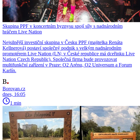
Skupina PPF v koncertním byznysu spojí síly s nadnárodním
hráčem Live Nation
Nejsilnější investiční skupina v Česku PPF (majitelka Renáta
Kellnerová) postaví společný podnik s velkým nadnárodním
promotérem Live Nation (LN; v České republice má dceřinku Live
Nation Czech Republic). Společná firma bude provozovat
multifunkční zařízení v Praze: O2 Arénu, O2 Universum a Forum
Karlín.
Borovan.cz
dnes, 16:05
1 min