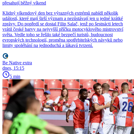
přesahují běžný víkend
Klidný víkendový den bez výrazných extrémů nabídl několik
událostí, které mají širší význam a nezůstávají jen u jedné krátké
zprávy. Do popředí se dostal Filip Salač, jenž po šestnácti letech
vrátil české barvy na nejvyšší příčku motocyklového mistrovství
světa. Vedle toho se řešilo také bezpečí turistů, budoucnost
evropských technologií, proměna spotřebitelských návyků nebo
limity spoléhání na jednoduchá a lákavá tvrzení.
Be Native extra
dnes, 15:15
5 min