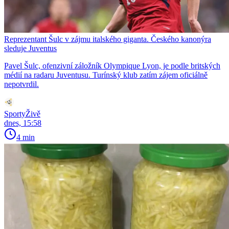
Reprezentant Šulc v zájmu italského giganta. Českého kanonýra
sleduje Juventus
Pavel Šulc, ofenzivní záložník Olympique Lyon, je podle britských
médií na radaru Juventusu. Turínský klub zatím zájem oficiálně
nepotvrdil.
SportyŽivě
dnes, 15:58
4 min