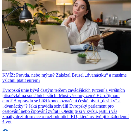
KVÍZ: Pravda, nebo mýtus? Zakázal Brusel „dvanáctku“ a musíme
všichni platit eurem?
Evropská unie bývá častým terčem zavádějících tvrzení a virálních
příspěvků na sociálních sítích. Musí všechny země EU přijmout
euro? A opravdu se blíží konec označení české pivní „desítky“ a
„dvanáctky“? Jaká pravidla schválil Evropský parlament pro
cestování nebo čipování zvířat? Otestujte si v kvízu, jestli i vás
zmátly dezinformace o rozhodnutích EU, která ovlivňují každodenní
život.