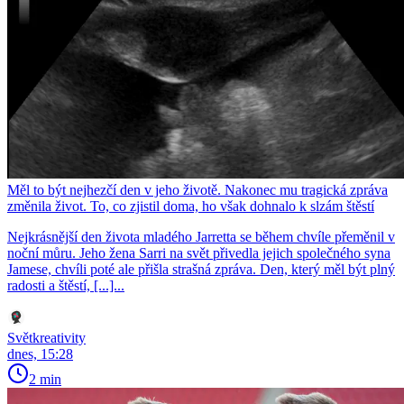
Měl to být nejhezčí den v jeho životě. Nakonec mu tragická zpráva
změnila život. To, co zjistil doma, ho však dohnalo k slzám štěstí
Nejkrásnější den života mladého Jarretta se během chvíle přeměnil v
noční můru. Jeho žena Sarri na svět přivedla jejich společného syna
Jamese, chvíli poté ale přišla strašná zpráva. Den, který měl být plný
radosti a štěstí, [...]...
Světkreativity
dnes, 15:28
2 min