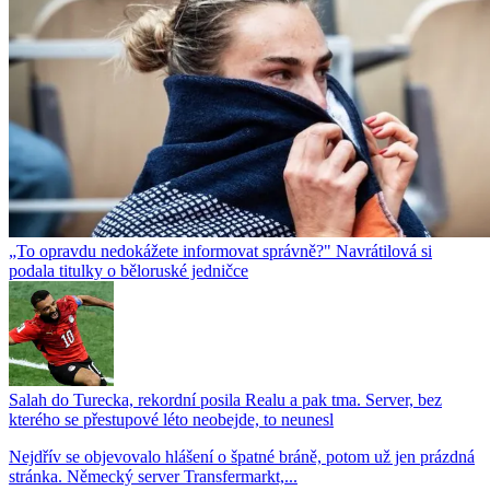
„To opravdu nedokážete informovat správně?" Navrátilová si
podala titulky o běloruské jedničce
Salah do Turecka, rekordní posila Realu a pak tma. Server, bez
kterého se přestupové léto neobejde, to neunesl
Nejdřív se objevovalo hlášení o špatné bráně, potom už jen prázdná
stránka. Německý server Transfermarkt,...