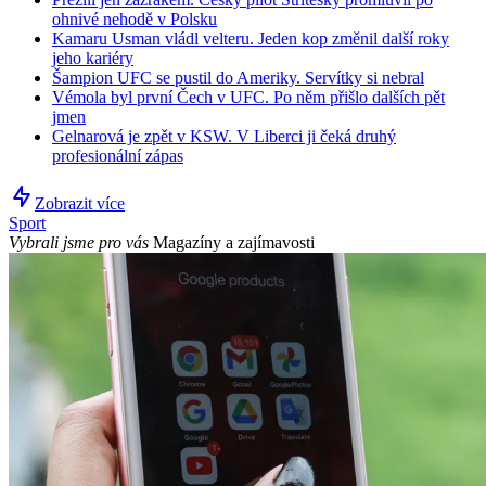
ohnivé nehodě v Polsku
Kamaru Usman vládl velteru. Jeden kop změnil další roky
jeho kariéry
Šampion UFC se pustil do Ameriky. Servítky si nebral
Vémola byl první Čech v UFC. Po něm přišlo dalších pět
jmen
Gelnarová je zpět v KSW. V Liberci ji čeká druhý
profesionální zápas
Zobrazit více
Sport
Vybrali jsme pro vás
Magazíny a zajímavosti