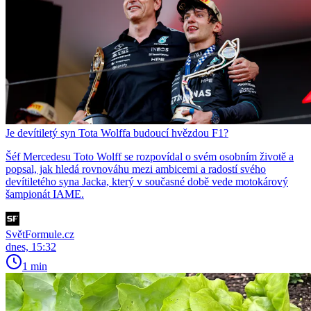
Je devítiletý syn Tota Wolffa budoucí hvězdou F1?
Šéf Mercedesu Toto Wolff se rozpovídal o svém osobním životě a
popsal, jak hledá rovnováhu mezi ambicemi a radostí svého
devítiletého syna Jacka, který v současné době vede motokárový
šampionát IAME.
SvětFormule.cz
dnes, 15:32
1 min