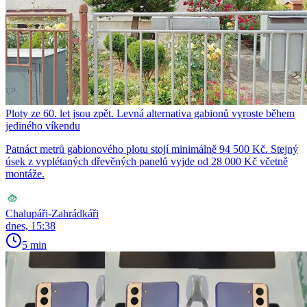
Ploty ze 60. let jsou zpět. Levná alternativa gabionů vyroste během
jediného víkendu
Patnáct metrů gabionového plotu stojí minimálně 94 500 Kč. Stejný
úsek z vyplétaných dřevěných panelů vyjde od 28 000 Kč včetně
montáže.
Chalupáři-Zahrádkáři
dnes, 15:38
5 min