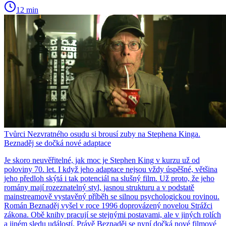
12 min
Tvůrci Nezvratného osudu si brousí zuby na Stephena Kinga.
Beznaděj se dočká nové adaptace
Je skoro neuvěřitelné, jak moc je Stephen King v kurzu už od
poloviny 70. let. I když jeho adaptace nejsou vždy úspěšné, většina
jeho předloh skýtá i tak potenciál na slušný film. Už proto, že jeho
romány mají rozeznatelný styl, jasnou strukturu a v podstatě
mainstreamově vystavěný příběh se silnou psychologickou rovinou.
Román Beznaděj vyšel v roce 1996 doprovázený novelou Strážci
zákona. Obě knihy pracují se stejnými postavami, ale v jiných rolích
a jiném sledu událostí. Právě Beznaděj se nyní dočká nové filmové