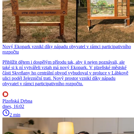
Nový Ekopark vznikl díky nápadu obyvatel v rámci participativního
rozpočtu
Přiblížit dětem i dospělým přírodu tak, aby ji nejen poznávali, ale
také si k ní vytvářeli vztah má nový Ekopark. V plzeňské městské
části Skvrňany ho centrální obvod vybudoval v proluce v Lábkově
ulici podél železniční trati. Nový prostor vznikl díky nápadu
obyvatel v rámci participativního rozpočtu.
Plzeňská Drbna
dnes, 16:02
2 min