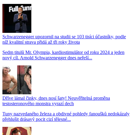
Schwarzenegger upozornil na studii se 103 tisíci účastníky, podle
níž kvalitní strava přidá až tři roky života
Sedm titulů Mr. Olympia, kardiostimulátor od roku 2024 a jeden
nový cíl. Arnold Schwarzenegger dnes neřeší...
Dříve lámal činky, dnes nosí šaty! Neuvěřitelná proměna
testosteronového monstra vyrazí dech
Tuny nazvedaného železa a obdivné pohledy fanoušků nedokázaly
přehlušit drásavý pocit cizí tělesné...