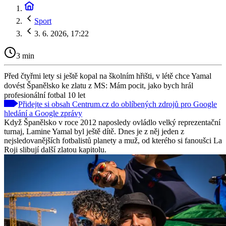
Sport
3. 6. 2026, 17:22
3 min
Před čtyřmi lety si ještě kopal na školním hřišti, v létě chce Yamal
dovést Španělsko ke zlatu z MS: Mám pocit, jako bych hrál
profesionální fotbal 10 let
Přidejte si obsah Centrum.cz do oblíbených zdrojů pro Google
hledání a Google zprávy
Když Španělsko v roce 2012 naposledy ovládlo velký reprezentační
turnaj, Lamine Yamal byl ještě dítě. Dnes je z něj jeden z
nejsledovanějších fotbalistů planety a muž, od kterého si fanoušci La
Roji slibují další zlatou kapitolu.