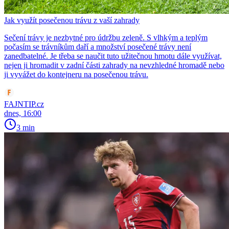
Jak využít posečenou trávu z vaší zahrady
Sečení trávy je nezbytné pro údržbu zeleně. S vlhkým a teplým
počasím se trávníkům daří a množství posečené trávy není
zanedbatelné. Je třeba se naučit tuto užitečnou hmotu dále využívat,
nejen ji hromadit v zadní části zahrady na nevzhledné hromadě nebo
ji vyvážet do kontejneru na posečenou trávu.
FAJNTIP.cz
dnes, 16:00
3 min