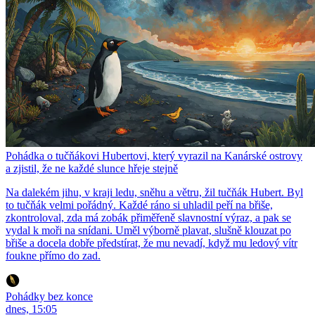
Pohádka o tučňákovi Hubertovi, který vyrazil na Kanárské ostrovy
a zjistil, že ne každé slunce hřeje stejně
Na dalekém jihu, v kraji ledu, sněhu a větru, žil tučňák Hubert. Byl
to tučňák velmi pořádný. Každé ráno si uhladil peří na břiše,
zkontroloval, zda má zobák přiměřeně slavnostní výraz, a pak se
vydal k moři na snídani. Uměl výborně plavat, slušně klouzat po
břiše a docela dobře předstírat, že mu nevadí, když mu ledový vítr
foukne přímo do zad.
Pohádky bez konce
dnes, 15:05