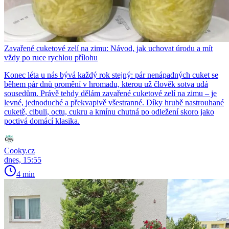
Zavařené cuketové zelí na zimu: Návod, jak uchovat úrodu a mít
vždy po ruce rychlou přílohu
Konec léta u nás bývá každý rok stejný: pár nenápadných cuket se
během pár dnů promění v hromadu, kterou už člověk sotva udá
sousedům. Právě tehdy dělám zavařené cuketové zelí na zimu – je
levné, jednoduché a překvapivě všestranné. Díky hrubě nastrouhané
cuketě, cibuli, octu, cukru a kmínu chutná po odležení skoro jako
poctivá domácí klasika.
Cooky.cz
dnes, 15:55
4 min