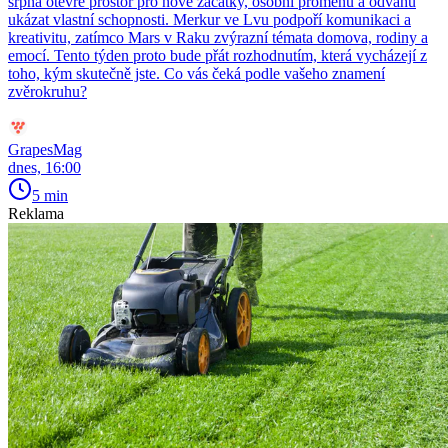
srpna otevře prostor pro nové začátky, osobní proměnu a odvahu
ukázat vlastní schopnosti. Merkur ve Lvu podpoří komunikaci a
kreativitu, zatímco Mars v Raku zvýrazní témata domova, rodiny a
emocí. Tento týden proto bude přát rozhodnutím, která vycházejí z
toho, kým skutečně jste. Co vás čeká podle vašeho znamení
zvěrokruhu?
GrapesMag
dnes, 16:00
5 min
Reklama