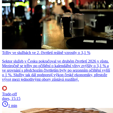
Tržby ve službách ve 2. čtvrtletí reálně vzrostly o 3,1 %
Sektor služeb v Česku pokračoval ve druhém čtvrtletí 2026 v růstu.
Meziročně se tržby po očištění o kalendářní vlivy zvýšily o 3,1 % a
ve srovnání s předchozím čtvrtletím byly po sezonním očištění vyšší
o 1 %. Služby tak dál podporují výkon české ekonomiky, přestože
vývoj mezi jednotlivými obory zůstává rozdílný.
Trade-off
dnes, 15:15
1 min