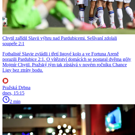
Chytil zařídil Slavii výhru nad Pardubicemi. Sešívaní zdolali
soupeře 2:1
Fotbalisté Slavie zvládli i třetí ligové kolo a ve Fortuna Areně
porazili Pardubice 2:1. O vítězství domácích se postaral dvěma góly
Mojmír Chytil. Pražský tým tak zůstává v novém ročníku Chance
Ligy bez ztráty bodu.
Pražská Drbna
dnes, 15:15
2 min