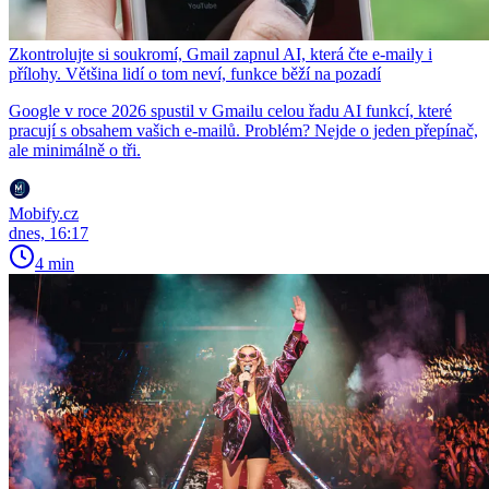
Zkontrolujte si soukromí, Gmail zapnul AI, která čte e-maily i
přílohy. Většina lidí o tom neví, funkce běží na pozadí
Google v roce 2026 spustil v Gmailu celou řadu AI funkcí, které
pracují s obsahem vašich e-mailů. Problém? Nejde o jeden přepínač,
ale minimálně o tři.
Mobify.cz
dnes, 16:17
4 min