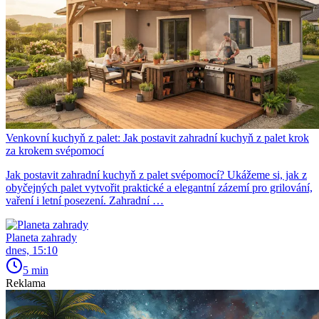
Venkovní kuchyň z palet: Jak postavit zahradní kuchyň z palet krok
za krokem svépomocí
Jak postavit zahradní kuchyň z palet svépomocí? Ukážeme si, jak z
obyčejných palet vytvořit praktické a elegantní zázemí pro grilování,
vaření i letní posezení. Zahradní …
Planeta zahrady
dnes, 15:10
5 min
Reklama