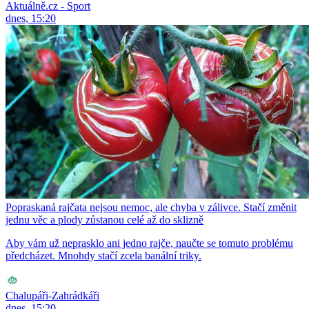
Aktuálně.cz - Sport
dnes, 15:20
Popraskaná rajčata nejsou nemoc, ale chyba v zálivce. Stačí změnit
jednu věc a plody zůstanou celé až do sklizně
Aby vám už neprasklo ani jedno rajče, naučte se tomuto problému
předcházet. Mnohdy stačí zcela banální triky.
Chalupáři-Zahrádkáři
dnes, 15:20