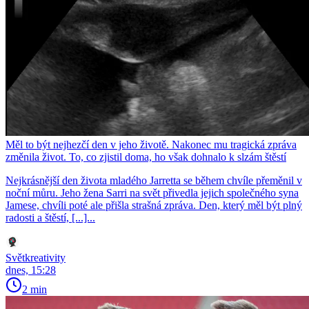
Měl to být nejhezčí den v jeho životě. Nakonec mu tragická zpráva
změnila život. To, co zjistil doma, ho však dohnalo k slzám štěstí
Nejkrásnější den života mladého Jarretta se během chvíle přeměnil v
noční můru. Jeho žena Sarri na svět přivedla jejich společného syna
Jamese, chvíli poté ale přišla strašná zpráva. Den, který měl být plný
radosti a štěstí, [...]...
Světkreativity
dnes, 15:28
2 min