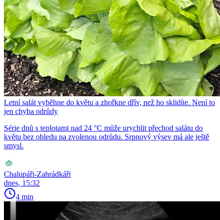
Letní salát vyběhne do květu a zhořkne dřív, než ho sklidíte. Není to
jen chyba odrůdy
Série dnů s teplotami nad 24 °C může urychlit přechod salátu do
květu bez ohledu na zvolenou odrůdu. Srpnový výsev má ale ještě
smysl.
Chalupáři-Zahrádkáři
dnes, 15:32
4 min