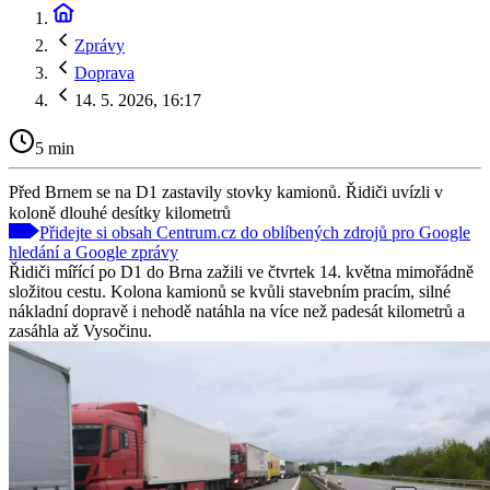
Zprávy
Doprava
14. 5. 2026, 16:17
5 min
Před Brnem se na D1 zastavily stovky kamionů. Řidiči uvízli v
koloně dlouhé desítky kilometrů
Přidejte si obsah Centrum.cz do oblíbených zdrojů pro Google
hledání a Google zprávy
Řidiči mířící po D1 do Brna zažili ve čtvrtek 14. května mimořádně
složitou cestu. Kolona kamionů se kvůli stavebním pracím, silné
nákladní dopravě i nehodě natáhla na více než padesát kilometrů a
zasáhla až Vysočinu.