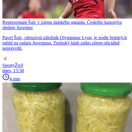
Reprezentant Šulc v zájmu italského giganta. Českého kanonýra
sleduje Juventus
Pavel Šulc, ofenzivní záložník Olympique Lyon, je podle britských
médií na radaru Juventusu. Turínský klub zatím zájem oficiálně
nepotvrdil.
SportyŽivě
dnes, 15:58
4 min