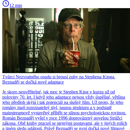
12 min
Tvůrci Nezvratného osudu si brousí zuby na Stephena Kinga.
Beznaděj se dočká nové adaptace
Je skoro neuvěřitelné, jak moc je Stephen King v kurzu už od
poloviny 70. let. I když jeho adaptace nejsou vždy úspěšné, většina
jeho předloh skýtá i tak potenciál na slušný film. Už proto, že jeho
romány mají rozeznatelný styl, jasnou strukturu a v podstatě
mainstreamově vystavěný příběh se silnou psychologickou rovinou.
Román Beznaděj vyšel v roce 1996 doprovázený novelou Strážci
zákona. Obě knihy pracují se stejnými postavami, ale v jiných rolích
a jiném sledu událostí. Právě Beznaděj se nyní dočká nové filmové