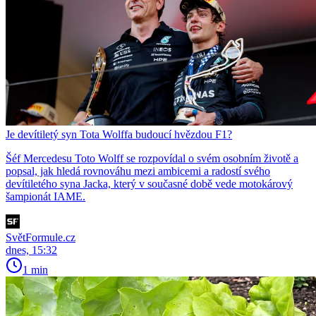
Je devítiletý syn Tota Wolffa budoucí hvězdou F1?
Šéf Mercedesu Toto Wolff se rozpovídal o svém osobním životě a
popsal, jak hledá rovnováhu mezi ambicemi a radostí svého
devítiletého syna Jacka, který v současné době vede motokárový
šampionát IAME.
SvětFormule.cz
dnes, 15:32
1 min