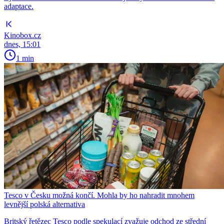
adaptace.
Kinobox.cz
dnes, 15:01
1 min
Tesco v Česku možná končí. Mohla by ho nahradit mnohem
levnější polská alternativa
Britský řetězec Tesco podle spekulací zvažuje odchod ze střední