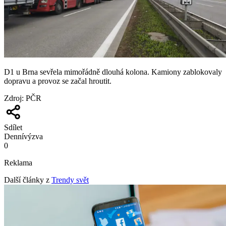
D1 u Brna sevřela mimořádně dlouhá kolona. Kamiony zablokovaly
dopravu a provoz se začal hroutit.
Zdroj
:
PČR
Sdílet
Denní
výzva
0
Reklama
Další články z
Trendy svět