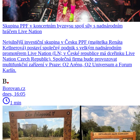
Skupina PPF v koncertním byznysu spojí síly s nadnárodním
hráčem Live Nation
Nejsilnější investiční skupina v Česku PPF (majitelka Renáta
Kellnerová) postaví společný podnik s velkým nadnárodním
promotérem Live Nation (LN; v České republice má dceřinku Live
Nation Czech Republic). Společná firma bude provozovat
multifunkční zařízení v Praze: O2 Arénu, O2 Universum a Forum
Karlín.
Borovan.cz
dnes, 16:05
1 min