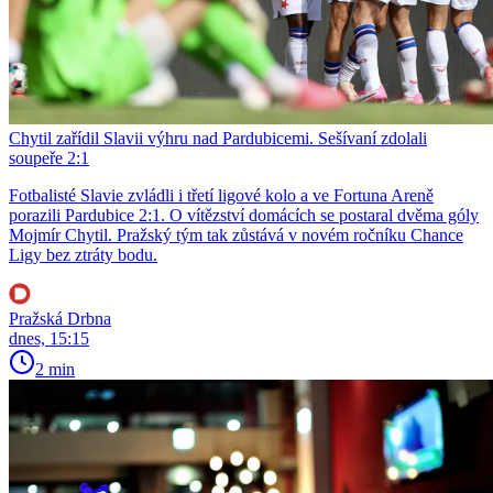
Chytil zařídil Slavii výhru nad Pardubicemi. Sešívaní zdolali
soupeře 2:1
Fotbalisté Slavie zvládli i třetí ligové kolo a ve Fortuna Areně
porazili Pardubice 2:1. O vítězství domácích se postaral dvěma góly
Mojmír Chytil. Pražský tým tak zůstává v novém ročníku Chance
Ligy bez ztráty bodu.
Pražská Drbna
dnes, 15:15
2 min