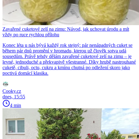
Zavařené cuketové zelí na zimu: Návod, jak uchovat úrodu a mít
vždy po ruce rychlou přílohu
Konec léta u nás bývá každý rok stejný: pár nenápadných cuket se
během pár dnů promění v hromadu, kterou už člověk sotva udá
sousedům. Právě tehdy dělám zavařené cuketové zelí na zimu – je
levné, jednoduché a překvapivě všestranné. Díky hrubě nastrouhané
cuketě, cibuli, octu, cukru a kmínu chutná po odležení skoro jako
poctivá domácí klasika.
Cooky.cz
dnes, 15:55
4 min