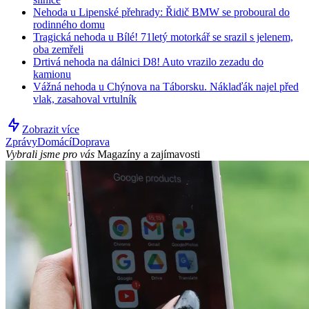
Nehoda u Lipenské přehrady: Řidič BMW se proboural do
rodinného domu
Tragická nehoda u Bílé! 71letý motorkář se srazil s jelenem,
oba zemřeli
Drtivá nehoda na dálnici D8! Auto vrazilo zezadu do
kamionu
Vážná nehoda u Chýnova na Táborsku. Náklaďák najel před
vlak, zasahoval vrtulník
Zobrazit více
Zprávy
Domácí
Doprava
Vybrali jsme pro vás
Magazíny a zajímavosti