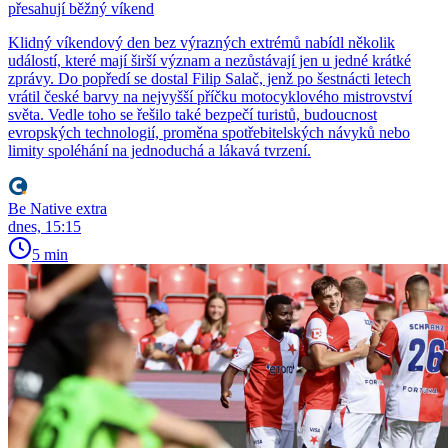
přesahují běžný víkend
Klidný víkendový den bez výrazných extrémů nabídl několik
událostí, které mají širší význam a nezůstávají jen u jedné krátké
zprávy. Do popředí se dostal Filip Salač, jenž po šestnácti letech
vrátil české barvy na nejvyšší příčku motocyklového mistrovství
světa. Vedle toho se řešilo také bezpečí turistů, budoucnost
evropských technologií, proměna spotřebitelských návyků nebo
limity spoléhání na jednoduchá a lákavá tvrzení.
Be Native extra
dnes, 15:15
5 min