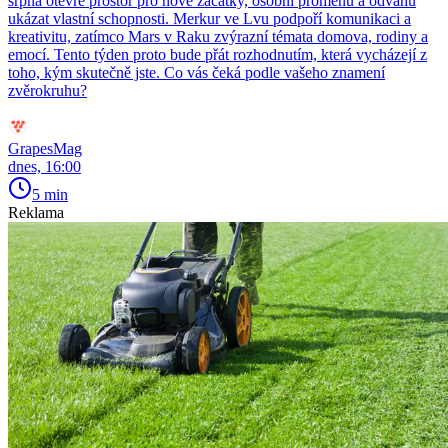
srpna otevře prostor pro nové začátky, osobní proměnu a odvahu
ukázat vlastní schopnosti. Merkur ve Lvu podpoří komunikaci a
kreativitu, zatímco Mars v Raku zvýrazní témata domova, rodiny a
emocí. Tento týden proto bude přát rozhodnutím, která vycházejí z
toho, kým skutečně jste. Co vás čeká podle vašeho znamení
zvěrokruhu?
GrapesMag
dnes, 16:00
5 min
Reklama