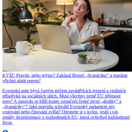
KVÍZ: Pravda, nebo mýtus? Zakázal Brusel „dvanáctku“ a musíme
všichni platit eurem?
Evropská unie bývá častým terčem zavádějících tvrzení a virálních
příspěvků na sociálních sítích. Musí všechny země EU přijmout
euro? A opravdu se blíží konec označení české pivní „desítky“ a
„dvanáctky“? Jaká pravidla schválil Evropský parlament pro
cestování nebo čipování zvířat? Otestujte si v kvízu, jestli i vás
zmátly dezinformace o rozhodnutích EU, která ovlivňují každodenní
život.