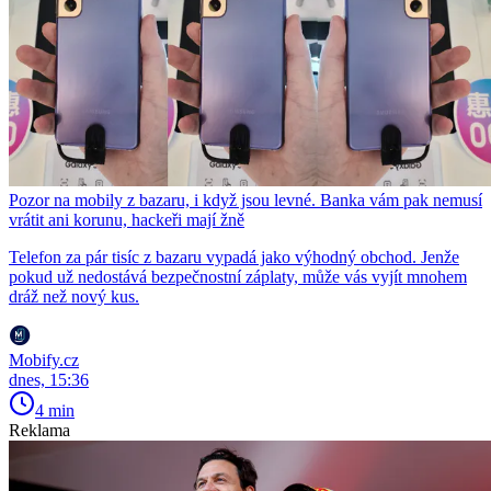
Pozor na mobily z bazaru, i když jsou levné. Banka vám pak nemusí
vrátit ani korunu, hackeři mají žně
Telefon za pár tisíc z bazaru vypadá jako výhodný obchod. Jenže
pokud už nedostává bezpečnostní záplaty, může vás vyjít mnohem
dráž než nový kus.
Mobify.cz
dnes, 15:36
4 min
Reklama