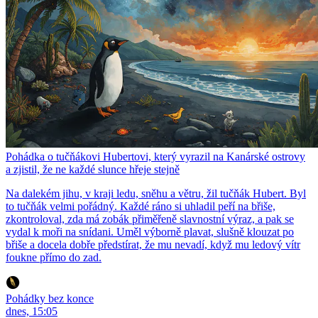
Pohádka o tučňákovi Hubertovi, který vyrazil na Kanárské ostrovy
a zjistil, že ne každé slunce hřeje stejně
Na dalekém jihu, v kraji ledu, sněhu a větru, žil tučňák Hubert. Byl
to tučňák velmi pořádný. Každé ráno si uhladil peří na břiše,
zkontroloval, zda má zobák přiměřeně slavnostní výraz, a pak se
vydal k moři na snídani. Uměl výborně plavat, slušně klouzat po
břiše a docela dobře předstírat, že mu nevadí, když mu ledový vítr
foukne přímo do zad.
Pohádky bez konce
dnes, 15:05