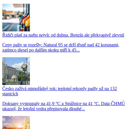
Řidiči platí za naftu nejvíc od dubna. Benzín ale překvapivě zlevnil
Ceny paliv se rozešly: Natural 95 se drží těsně nad 42 korunami,
zatímco diesel po dalším skoku míří k 45...
Česko zažívá mimořádný rok: teplotní rekordy padly už na 132
stanicích
Doksany vystoupaly na 41,9 °C a Strážnice na 41 °C. Data ČHMÚ
ukazují, že letošní vedra přepisovala dlouhé...