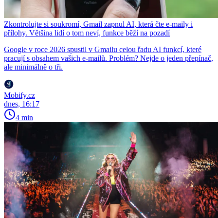
Zkontrolujte si soukromí, Gmail zapnul AI, která čte e-maily i
přílohy. Většina lidí o tom neví, funkce běží na pozadí
Google v roce 2026 spustil v Gmailu celou řadu AI funkcí, které
pracují s obsahem vašich e-mailů. Problém? Nejde o jeden přepínač,
ale minimálně o tři.
Mobify.cz
dnes, 16:17
4 min