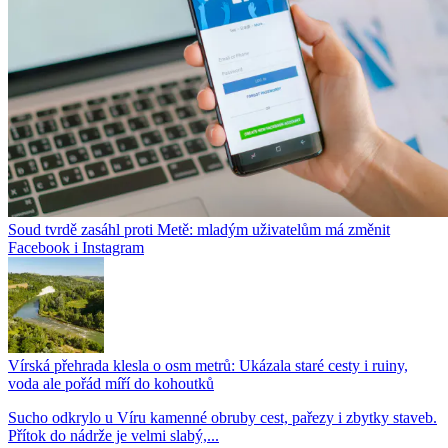
Soud tvrdě zasáhl proti Metě: mladým uživatelům má změnit
Facebook i Instagram
Vírská přehrada klesla o osm metrů: Ukázala staré cesty i ruiny,
voda ale pořád míří do kohoutků
Sucho odkrylo u Víru kamenné obruby cest, pařezy i zbytky staveb.
Přítok do nádrže je velmi slabý,...