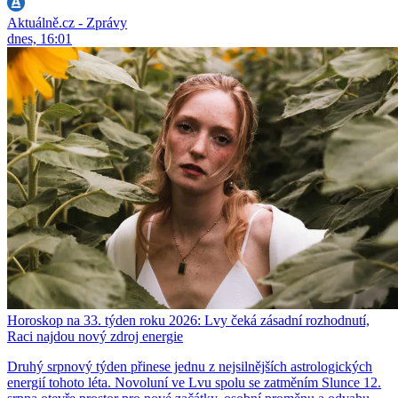
Aktuálně.cz - Zprávy
dnes, 16:01
Horoskop na 33. týden roku 2026: Lvy čeká zásadní rozhodnutí,
Raci najdou nový zdroj energie
Druhý srpnový týden přinese jednu z nejsilnějších astrologických
energií tohoto léta. Novoluní ve Lvu spolu se zatměním Slunce 12.