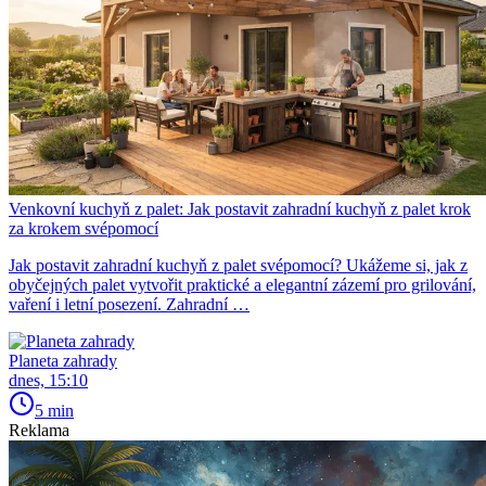
Venkovní kuchyň z palet: Jak postavit zahradní kuchyň z palet krok
za krokem svépomocí
Jak postavit zahradní kuchyň z palet svépomocí? Ukážeme si, jak z
obyčejných palet vytvořit praktické a elegantní zázemí pro grilování,
vaření i letní posezení. Zahradní …
Planeta zahrady
dnes, 15:10
5 min
Reklama