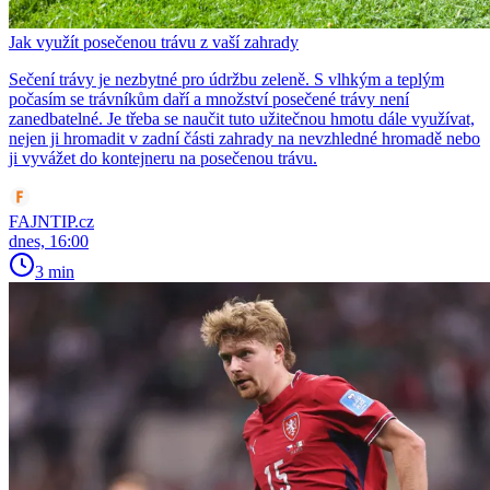
Jak využít posečenou trávu z vaší zahrady
Sečení trávy je nezbytné pro údržbu zeleně. S vlhkým a teplým
počasím se trávníkům daří a množství posečené trávy není
zanedbatelné. Je třeba se naučit tuto užitečnou hmotu dále využívat,
nejen ji hromadit v zadní části zahrady na nevzhledné hromadě nebo
ji vyvážet do kontejneru na posečenou trávu.
FAJNTIP.cz
dnes, 16:00
3 min