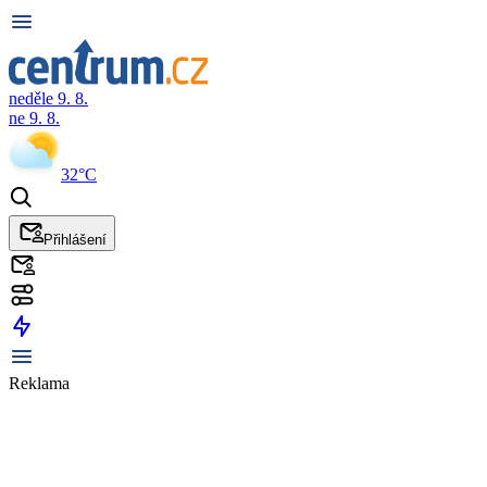
neděle 9. 8.
ne 9. 8.
32°C
Přihlášení
Reklama