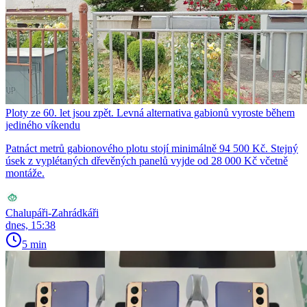
Ploty ze 60. let jsou zpět. Levná alternativa gabionů vyroste během
jediného víkendu
Patnáct metrů gabionového plotu stojí minimálně 94 500 Kč. Stejný
úsek z vyplétaných dřevěných panelů vyjde od 28 000 Kč včetně
montáže.
Chalupáři-Zahrádkáři
dnes, 15:38
5 min