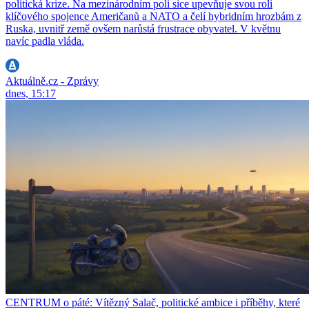
politická krize. Na mezinárodním poli sice upevňuje svou roli
klíčového spojence Američanů a NATO a čelí hybridním hrozbám z
Ruska, uvnitř země ovšem narůstá frustrace obyvatel. V květnu
navíc padla vláda.
Aktuálně.cz - Zprávy
dnes, 15:17
CENTRUM o páté: Vítězný Salač, politické ambice i příběhy, které