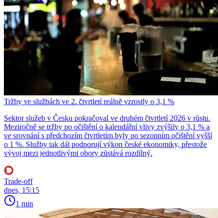
Tržby ve službách ve 2. čtvrtletí reálně vzrostly o 3,1 %
Sektor služeb v Česku pokračoval ve druhém čtvrtletí 2026 v růstu.
Meziročně se tržby po očištění o kalendářní vlivy zvýšily o 3,1 % a
ve srovnání s předchozím čtvrtletím byly po sezonním očištění vyšší
o 1 %. Služby tak dál podporují výkon české ekonomiky, přestože
vývoj mezi jednotlivými obory zůstává rozdílný.
Trade-off
dnes, 15:15
1 min