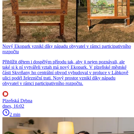
Nový Ekopark vznikl díky nápadu obyvatel v rámci participativního
rozpočtu
Přiblížit dětem i dospělým přírodu tak, aby ji nejen poznávali, ale
také si k ní vytvářeli vztah má nový Ekopark. V plzeňské městské
části Skvrňany ho centrální obvod vybudoval v proluce v Lábkově
ulici podél železniční trati. Nový prostor vznikl díky nápadu
obyvatel v rámci participativního rozpočtu.
Plzeňská Drbna
dnes, 16:02
2 min