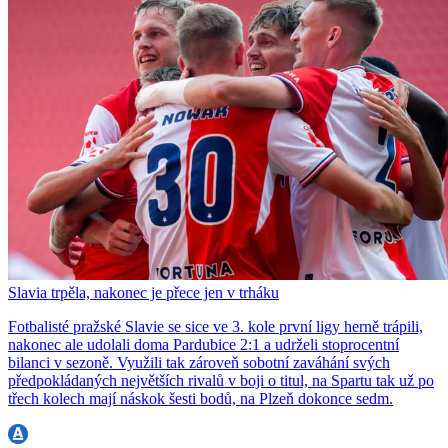
Slavia trpěla, nakonec je přece jen v trháku
Fotbalisté pražské Slavie se sice ve 3. kole první ligy herně trápili,
nakonec ale udolali doma Pardubice 2:1 a udrželi stoprocentní
bilanci v sezoně. Využili tak zároveň sobotní zaváhání svých
předpokládaných největších rivalů v boji o titul, na Spartu tak už po
třech kolech mají náskok šesti bodů, na Plzeň dokonce sedm.