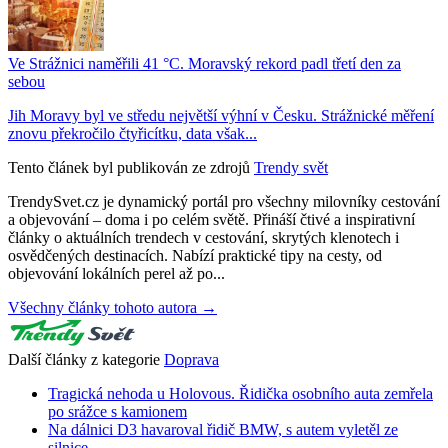
Ve Strážnici naměřili 41 °C. Moravský rekord padl třetí den za
sebou
Jih Moravy byl ve středu největší výhní v Česku. Strážnické měření
znovu překročilo čtyřicítku, data však...
Tento článek byl publikován ze zdrojů
Trendy svět
TrendySvet.cz je dynamický portál pro všechny milovníky cestování
a objevování – doma i po celém světě. Přináší čtivé a inspirativní
články o aktuálních trendech v cestování, skrytých klenotech i
osvědčených destinacích. Nabízí praktické tipy na cesty, od
objevování lokálních perel až po...
Všechny články tohoto autora →
Další články z kategorie
Doprava
Tragická nehoda u Holovous. Řidička osobního auta zemřela
po srážce s kamionem
Na dálnici D3 havaroval řidič BMW, s autem vyletěl ze
silnice