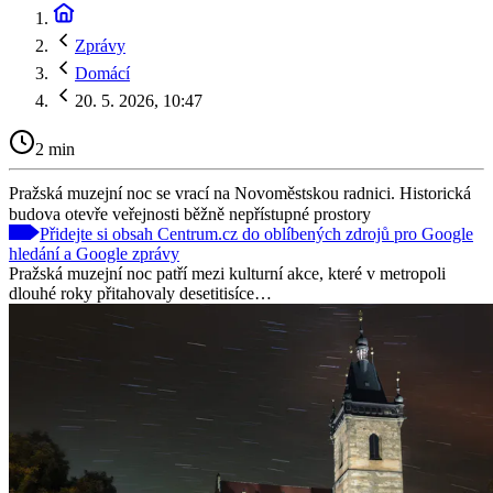
Zprávy
Domácí
20. 5. 2026, 10:47
2 min
Pražská muzejní noc se vrací na Novoměstskou radnici. Historická
budova otevře veřejnosti běžně nepřístupné prostory
Přidejte si obsah Centrum.cz do oblíbených zdrojů pro Google
hledání a Google zprávy
Pražská muzejní noc patří mezi kulturní akce, které v metropoli
dlouhé roky přitahovaly desetitisíce…