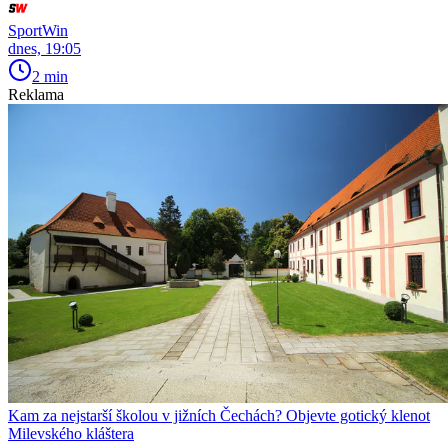
SportWin
dnes, 19:05
2 min
Reklama
Kam za nejstarší školou v jižních Čechách? Objevte gotický klenot
Milevského kláštera