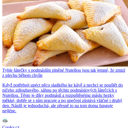
Tyhle šátečky s podmáslím plněné Nutellou jsou tak jemné, že zmizí
z plechu během chvíle
Když potřebuji upéct něco sladkého ke kávě a nechci se pouštět do
ničeho zdlouhavého, sáhnu po těchto podmáslových šátečcích s
Nutellou. Těsto je díky podmáslí a rozpuštěnému máslu hezky
měkké, dobře se s ním pracuje a po upečení zůstává vláčné i druhý
den. Náplň je jednoduchá, ale přesně to na tom doma funguje
nejlépe.
Cooky.cz