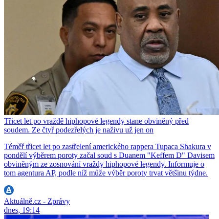
Třicet let po vraždě hiphopové legendy stane obviněný před
soudem. Ze čtyř podezřelých je naživu už jen on
Téměř třicet let po zastřelení amerického rappera Tupaca Shakura v
pondělí výběrem poroty začal soud s Duanem "Keffem D" Davisem
obviněným ze zosnování vraždy hiphopové legendy. Informuje o
tom agentura AP, podle níž může výběr poroty trvat většinu týdne.
Aktuálně.cz - Zprávy
dnes, 19:14