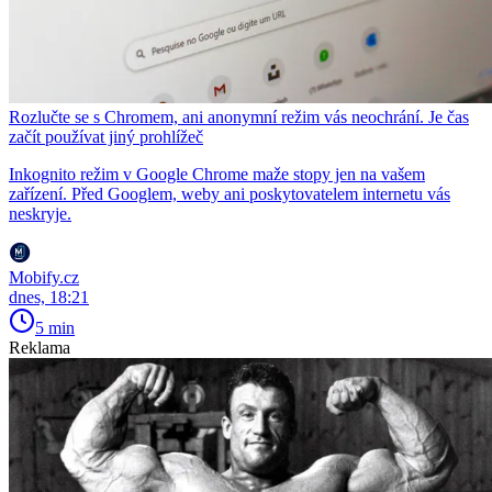
Rozlučte se s Chromem, ani anonymní režim vás neochrání. Je čas
začít používat jiný prohlížeč
Inkognito režim v Google Chrome maže stopy jen na vašem
zařízení. Před Googlem, weby ani poskytovatelem internetu vás
neskryje.
Mobify.cz
dnes, 18:21
5 min
Reklama