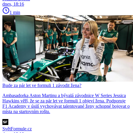
dnes, 18:16
1 min
Bude za pár let ve formuli 1 závodit žena?
Ambasadorka Aston Martinu a bývalá závodnice W Series Jessica
Hawkins věří, že se za pár let ve formuli 1 objeví žena. Podporuje
F1 Academy v úsilí vychovávat talentované ženy schopné bojovat o
místa na startovním roštu.
SvětFormule.cz