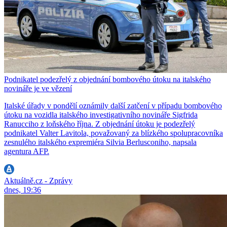
Podnikatel podezřelý z objednání bombového útoku na italského
novináře je ve vězení
Italské úřady v pondělí oznámily další zatčení v případu bombového
útoku na vozidla italského investigativního novináře Sigfrida
Ranucciho z loňského října. Z objednání útoku je podezřelý
podnikatel Valter Lavitola, považovaný za blízkého spolupracovníka
zesnulého italského expremiéra Silvia Berlusconiho, napsala
agentura AFP.
Aktuálně.cz - Zprávy
dnes, 19:36