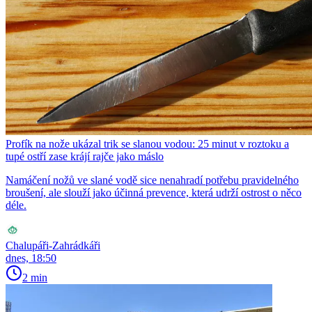
Profík na nože ukázal trik se slanou vodou: 25 minut v roztoku a
tupé ostří zase krájí rajče jako máslo
Namáčení nožů ve slané vodě sice nenahradí potřebu pravidelného
broušení, ale slouží jako účinná prevence, která udrží ostrost o něco
déle.
Chalupáři-Zahrádkáři
dnes, 18:50
2 min