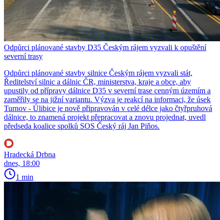
Odpůrci plánované stavby D35 Českým rájem vyzvali k opuštění
severní trasy
Odpůrci plánované stavby silnice Českým rájem vyzvali stát,
Ředitelství silnic a dálnic ČR, ministerstva, kraje a obce, aby
upustily od přípravy dálnice D35 v severní trase cenným územím a
zaměřily se na jižní variantu. Výzva je reakcí na informaci, že úsek
Turnov - Úlibice je nově připravován v celé délce jako čtyřpruhová
dálnice, to znamená projekt přepracovat a znovu projednat, uvedl
předseda koalice spolků SOS Český ráj Jan Piňos.
Hradecká Drbna
dnes, 18:00
1 min