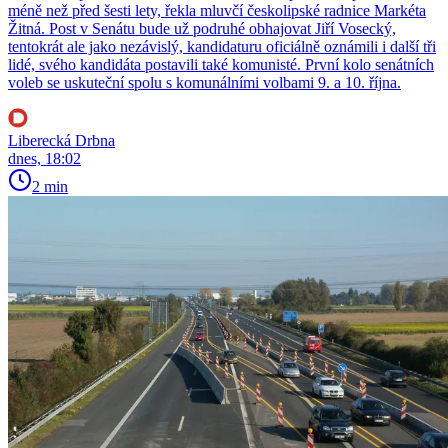
méně než před šesti lety, řekla mluvčí českolipské radnice Markéta
Žitná. Post v Senátu bude už podruhé obhajovat Jiří Vosecký,
tentokrát ale jako nezávislý, kandidaturu oficiálně oznámili i další tři
lidé, svého kandidáta postavili také komunisté. První kolo senátních
voleb se uskuteční spolu s komunálními volbami 9. a 10. října.
Liberecká Drbna
dnes, 18:02
2 min