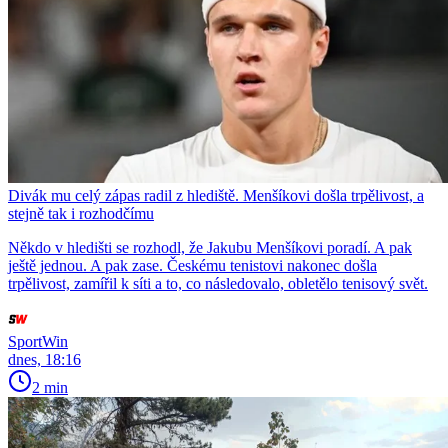
Divák mu celý zápas radil z hlediště. Menšíkovi došla trpělivost, a
stejně tak i rozhodčímu
Někdo v hledišti se rozhodl, že Jakubu Menšíkovi poradí. A pak
ještě jednou. A pak zase. Českému tenistovi nakonec došla
trpělivost, zamířil k síti a to, co následovalo, obletělo tenisový svět.
SportWin
dnes, 18:16
2 min