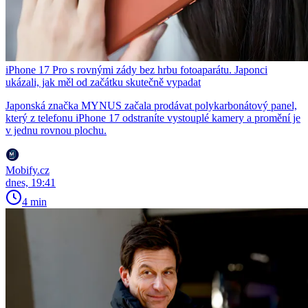
iPhone 17 Pro s rovnými zády bez hrbu fotoaparátu. Japonci
ukázali, jak měl od začátku skutečně vypadat
Japonská značka MYNUS začala prodávat polykarbonátový panel,
který z telefonu iPhone 17 odstraníte vystouplé kamery a promění je
v jednu rovnou plochu.
Mobify.cz
dnes, 19:41
4 min