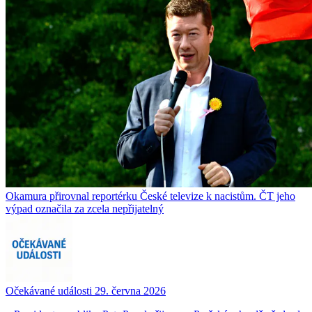
Okamura přirovnal reportérku České televize k nacistům. ČT jeho
výpad označila za zcela nepřijatelný
Očekávané události 29. června 2026