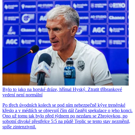
Bylo to jako na horské dráze, hřímal Hyský. Ztratit tříbrankové
vedení není normální
Po třech úvodních kolech se pod ním nebezpečně kýve trenérské
křeslo a v médiích se objevují čím dál častěji spekulace o jeho konci.
Ono už tomu tak bylo před týdnem po nezdaru se Zbrojovkou, po
sobotní divoké přestřelce 5:5 na půdě Teplic se tento stav nezměnil,
spíše zintenzivnil.