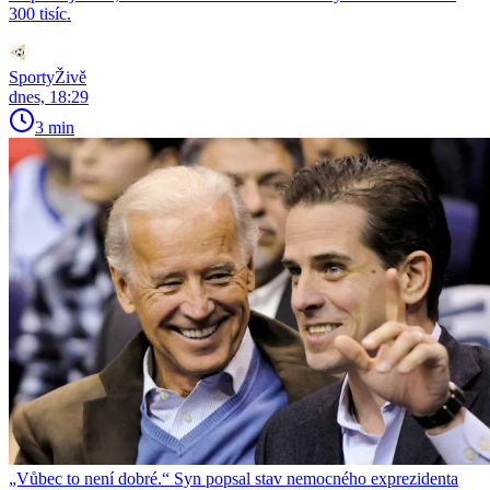
300 tisíc.
SportyŽivě
dnes, 18:29
3 min
„Vůbec to není dobré.“ Syn popsal stav nemocného exprezidenta