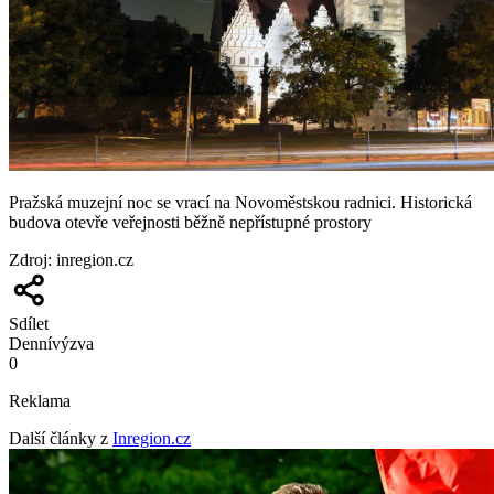
Pražská muzejní noc se vrací na Novoměstskou radnici. Historická
budova otevře veřejnosti běžně nepřístupné prostory
Zdroj
:
inregion.cz
Sdílet
Denní
výzva
0
Reklama
Další články z
Inregion.cz