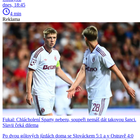
dnes, 18:45
4 min
Reklama
Fukal: Chlácholení Sparty neberu, soupeři nemáš dát takovou šanci.
Slavii čeká dilema
Po dvou gólových jízdách doma se Slováckem 5:1 a v Ostravě 4:0