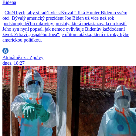
Bidena
„Chtěl bych, aby si radši víc stěžoval,“ říká Hunter Biden o svém
otci. Bývalý americký prezident Joe Biden už více než rok
podstupuje léčbu rakoviny prostaty, která metastazovala do kostí.
Jeho syn nyní popsal, jak nemoc ovlivňuje Bidenův každodenní
život. Zdraví „ospalého Joea“ je přitom otázka, která už roky hýbe
americkou politikou.
Aktuálně.cz - Zprávy
dnes, 18:27