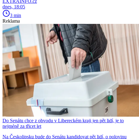
EXTRAINFO.cz
dnes, 18:05
3 min
Reklama
Do Senátu chce z obvodu v Libereckém kraji jen pět lidí, je to
nejméně za třicet let
Na Českolipsku bude do Senátu kandidovat pět lidí, o polovinu