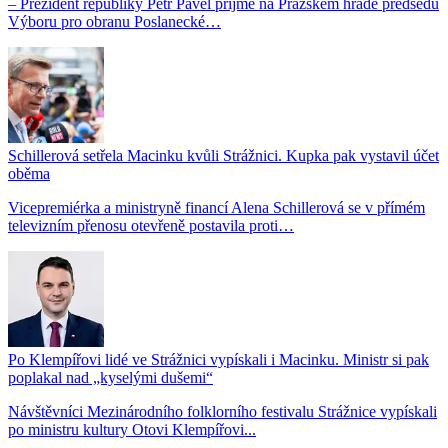
– Prezident republiky Petr Pavel přijme na Pražském hradě předsedu
Výboru pro obranu Poslanecké…
Schillerová setřela Macinku kvůli Strážnici. Kupka pak vystavil účet
oběma
Vicepremiérka a ministryně financí Alena Schillerová se v přímém
televizním přenosu otevřeně postavila proti…
Po Klempířovi lidé ve Strážnici vypískali i Macinku. Ministr si pak
poplakal nad „kyselými dušemi“
Návštěvníci Mezinárodního folklorního festivalu Strážnice vypískali
po ministru kultury Otovi Klempířovi...