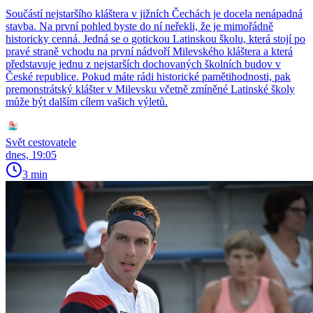
Součástí nejstaršího kláštera v jižních Čechách je docela nenápadná
stavba. Na první pohled byste do ní neřekli, že je mimořádně
historicky cenná. Jedná se o gotickou Latinskou školu, která stojí po
pravé straně vchodu na první nádvoří Milevského kláštera a která
představuje jednu z nejstarších dochovaných školních budov v
České republice. Pokud máte rádi historické pamětihodnosti, pak
premonstrátský klášter v Milevsku včetně zmíněné Latinské školy
může být dalším cílem vašich výletů.
Svět cestovatele
dnes, 19:05
3 min