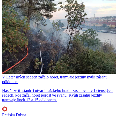
V Letenských sadech začalo hořet, tramvaje jezdily kvůli zásahu
odklonem
Hasiči ze tří stanic i útvar Pražského hradu zasahovali v Letenských
sadech, kde začal hořet porost ve svahu. Kvůli zásahu jezdily
tramvaje linek 12 a 15 odklonem.
Pražská Drbna