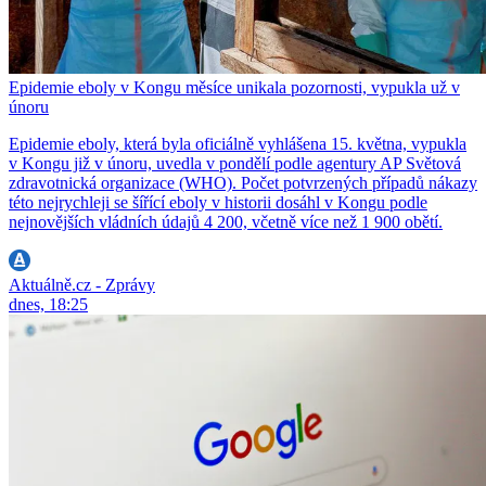
Epidemie eboly v Kongu měsíce unikala pozornosti, vypukla už v
únoru
Epidemie eboly, která byla oficiálně vyhlášena 15. května, vypukla
v Kongu již v únoru, uvedla v pondělí podle agentury AP Světová
zdravotnická organizace (WHO). Počet potvrzených případů nákazy
této nejrychleji se šířící eboly v historii dosáhl v Kongu podle
nejnovějších vládních údajů 4 200, včetně více než 1 900 obětí.
Aktuálně.cz - Zprávy
dnes, 18:25