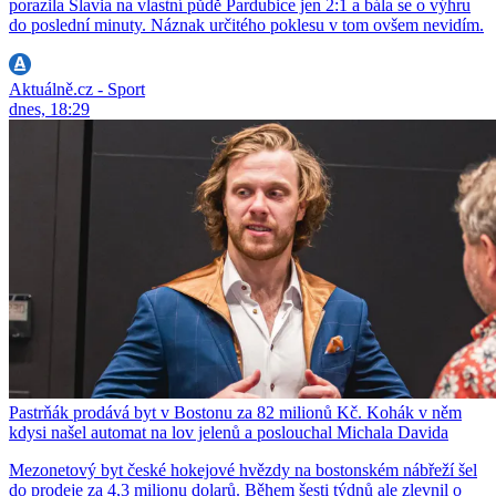
porazila Slavia na vlastní půdě Pardubice jen 2:1 a bála se o výhru
do poslední minuty. Náznak určitého poklesu v tom ovšem nevidím.
Aktuálně.cz - Sport
dnes, 18:29
Pastrňák prodává byt v Bostonu za 82 milionů Kč. Kohák v něm
kdysi našel automat na lov jelenů a poslouchal Michala Davida
Mezonetový byt české hokejové hvězdy na bostonském nábřeží šel
do prodeje za 4,3 milionu dolarů. Během šesti týdnů ale zlevnil o