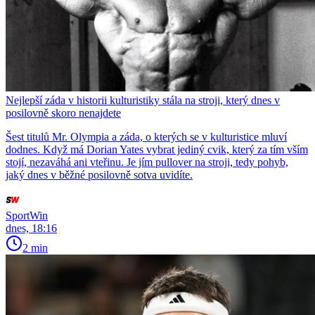
Nejlepší záda v historii kulturistiky stála na stroji, který dnes v
posilovně skoro nenajdete
Šest titulů Mr. Olympia a záda, o kterých se v kulturistice mluví
dodnes. Když má Dorian Yates vybrat jediný cvik, který za tím vším
stojí, nezaváhá ani vteřinu. Je jím pullover na stroji, tedy pohyb,
jaký dnes v běžné posilovně sotva uvidíte.
SportWin
dnes, 18:16
2 min