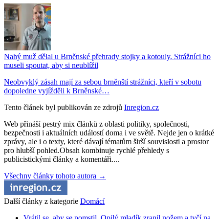
Nahý muž dělal u Brněnské přehrady stojky a kotouly. Strážníci ho
museli spoutat, aby si neublížil
Neobvyklý zásah mají za sebou brněnští strážníci, kteří v sobotu
dopoledne vyjížděli k Brněnské…
Tento článek byl publikován ze zdrojů
Inregion.cz
Web přináší pestrý mix článků z oblasti politiky, společnosti,
bezpečnosti i aktuálních událostí doma i ve světě. Nejde jen o krátké
zprávy, ale i o texty, které dávají tématům širší souvislosti a prostor
pro hlubší pohled.Obsah kombinuje rychlé přehledy s
publicistickými články a komentáři....
Všechny články tohoto autora →
Další články z kategorie
Domácí
Vrátil se, aby se pomstil. Opilý mladík zranil nožem a tyčí na