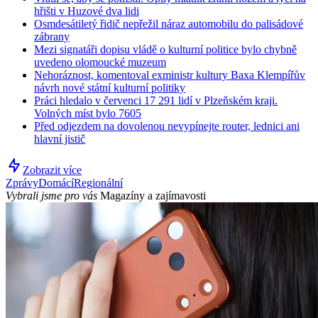
hřišti v Huzové dva lidi
Osmdesátiletý řidič nepřežil náraz automobilu do palisádové
zábrany
Mezi signatáři dopisu vládě o kulturní politice bylo chybně
uvedeno olomoucké muzeum
Nehoráznost, komentoval exministr kultury Baxa Klempířův
návrh nové státní kulturní politiky
Práci hledalo v červenci 17 291 lidí v Plzeňském kraji.
Volných míst bylo 7605
Před odjezdem na dovolenou nevypínejte router, lednici ani
hlavní jistič
Zobrazit více
Zprávy
Domácí
Regionální
Vybrali jsme pro vás
Magazíny a zajímavosti