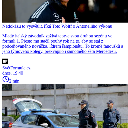
Nedokážu to vysvětlit, říká Toto Wolff o Antonelliho výkonu
Mladý italský závodník zažívá teprve svou druhou sezónu ve
formuli 1. Přesto mu stačil pouhý rok na to, aby se stal z
podceňovaného nováčka, lídrem šampionátu. To kromě fanoušků a
jeho týmového kolegy, překvapilo i samotného šéfa Mercedesu.
SvětFormule.cz
dnes, 19:40
2 min