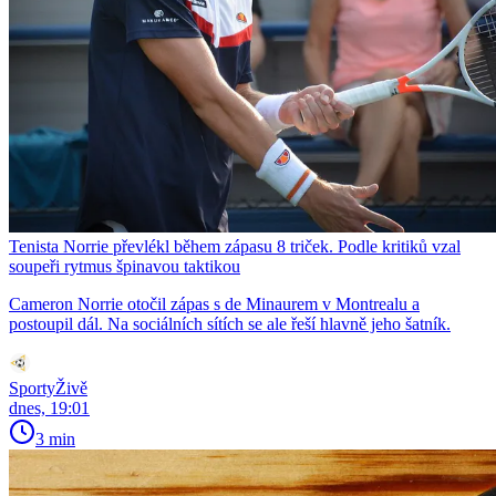
Tenista Norrie převlékl během zápasu 8 triček. Podle kritiků vzal
soupeři rytmus špinavou taktikou
Cameron Norrie otočil zápas s de Minaurem v Montrealu a
postoupil dál. Na sociálních sítích se ale řeší hlavně jeho šatník.
SportyŽivě
dnes, 19:01
3 min