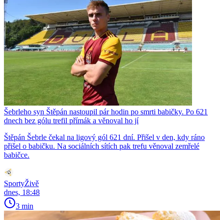
Šebrleho syn Štěpán nastoupil pár hodin po smrti babičky. Po 621
dnech bez gólu trefil přímák a věnoval ho jí
Štěpán Šebrle čekal na ligový gól 621 dní. Přišel v den, kdy ráno
přišel o babičku. Na sociálních sítích pak trefu věnoval zemřelé
babičce.
SportyŽivě
dnes, 18:48
3 min