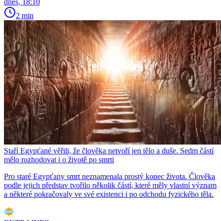
dnes, 18:10
2 min
Staří Egypťané věřili, že člověka netvoří jen tělo a duše. Sedm částí
mělo rozhodovat i o životě po smrti
Pro staré Egypťany smrt neznamenala prostý konec života. Člověka
podle jejich představ tvořilo několik částí, které měly vlastní význam
a některé pokračovaly ve své existenci i po odchodu fyzického těla.