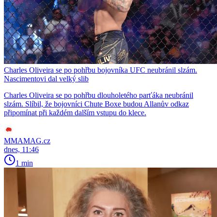
Charles Oliveira se po pohřbu bojovníka UFC neubránil slzám.
Nascimentovi dal velký slib
Charles Oliveira se po pohřbu dlouholetého parťáka neubránil
slzám. Slíbil, že bojovníci Chute Boxe budou Allanův odkaz
připomínat při každém dalším vstupu do klece.
MMAMAG.cz
dnes, 11:46
1 min