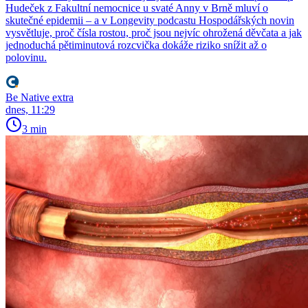
Hudeček z Fakultní nemocnice u svaté Anny v Brně mluví o
skutečné epidemii – a v Longevity podcastu Hospodářských novin
vysvětluje, proč čísla rostou, proč jsou nejvíc ohrožená děvčata a jak
jednoduchá pětiminutová rozcvička dokáže riziko snížit až o
polovinu.
Be Native extra
dnes, 11:29
3 min