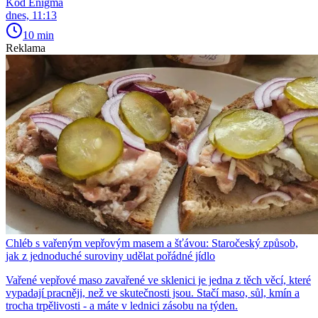
Kód Enigma
dnes, 11:13
10 min
Reklama
Chléb s vařeným vepřovým masem a šťávou: Staročeský způsob,
jak z jednoduché suroviny udělat pořádné jídlo
Vařené vepřové maso zavařené ve sklenici je jedna z těch věcí, které
vypadají pracněji, než ve skutečnosti jsou. Stačí maso, sůl, kmín a
trocha trpělivosti - a máte v lednici zásobu na týden.