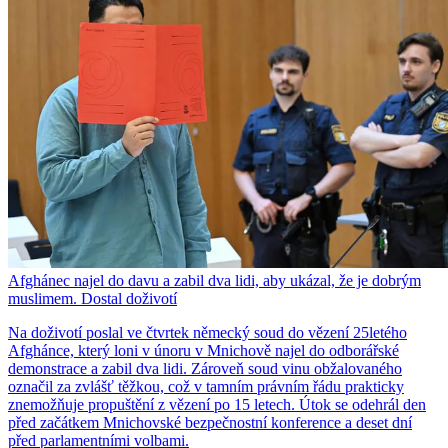
Afghánec najel do davu a zabil dva lidi, aby ukázal, že je dobrým
muslimem. Dostal doživotí
Na doživotí poslal ve čtvrtek německý soud do vězení 25letého
Afghánce, který loni v únoru v Mnichově najel do odborářské
demonstrace a zabil dva lidi. Zároveň soud vinu obžalovaného
označil za zvlášť těžkou, což v tamním právním řádu prakticky
znemožňuje propuštění z vězení po 15 letech. Útok se odehrál den
před začátkem Mnichovské bezpečnostní konference a deset dní
před parlamentními volbami.