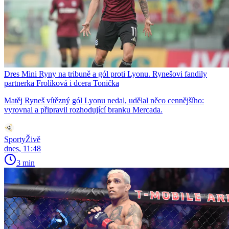
Dres Mini Ryny na tribuně a gól proti Lyonu. Rynešovi fandily
partnerka Frolíková i dcera Tonička
Matěj Ryneš vítězný gól Lyonu nedal, udělal něco cennějšího:
vyrovnal a připravil rozhodující branku Mercada.
SportyŽivě
dnes, 11:48
3 min