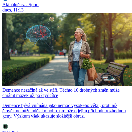
Aktuálně.cz - Sport
dnes, 11:13
Demence nezačíná až ve stáří. Těchto 10 drobných změn může
chránit mozek už po čtyřicítce
Demence bývá vnímána jako nemoc vysokého věku, proti níž
člověk nemůže udělat mnoho, protože o jejím příchodu rozhodnou
geny. Výzkum však ukazuje složitější obraz.