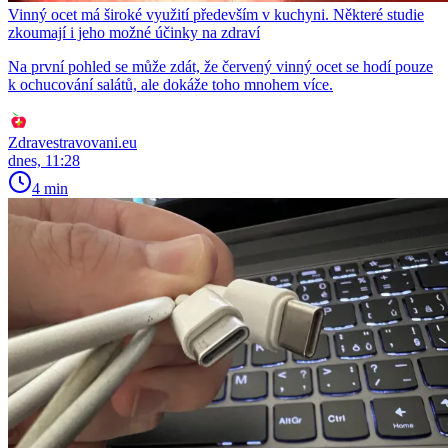
Vinný ocet má široké využití především v kuchyni. Některé studie
zkoumají i jeho možné účinky na zdraví
Na první pohled se může zdát, že červený vinný ocet se hodí pouze
k ochucování salátů, ale dokáže toho mnohem více.
Zdravestravovani.eu
dnes, 11:28
4 min