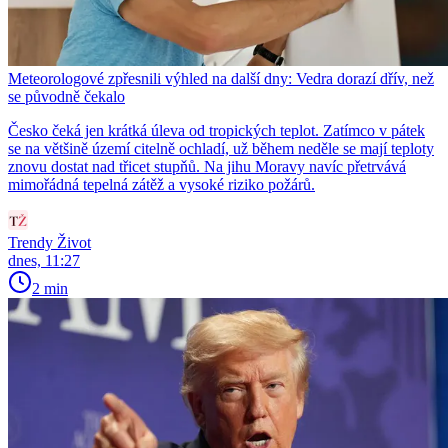
Meteorologové zpřesnili výhled na další dny: Vedra dorazí dřív, než
se původně čekalo
Česko čeká jen krátká úleva od tropických teplot. Zatímco v pátek
se na většině území citelně ochladí, už během neděle se mají teploty
znovu dostat nad třicet stupňů. Na jihu Moravy navíc přetrvává
mimořádná tepelná zátěž a vysoké riziko požárů.
Trendy Život
dnes, 11:27
2 min