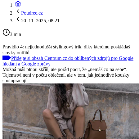
Poudree.cz
20. 11. 2025, 08:21
3 min
Pravidlo 4: nejjednodušší stylingový trik, díky kterému poskládáš
stovky outfitů
Přidejte si obsah Centrum.cz do oblíbených zdrojů pro Google
hledání a Google zprávy
Možná máš plnou skříň, ale pořád pocit, že „nemáš co na sebe“.
Tajemství není v počtu oblečení, ale v tom, jak jednotlivé kousky
spolupracují.