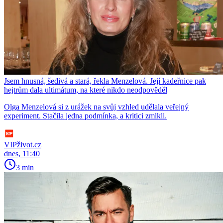
Jsem hnusná, šedivá a stará, řekla Menzelová. Její kadeřnice pak
hejtrům dala ultimátum, na které nikdo neodpověděl
Olga Menzelová si z urážek na svůj vzhled udělala veřejný
experiment. Stačila jedna podmínka, a kritici zmlkli.
VIPživot.cz
dnes, 11:40
3 min