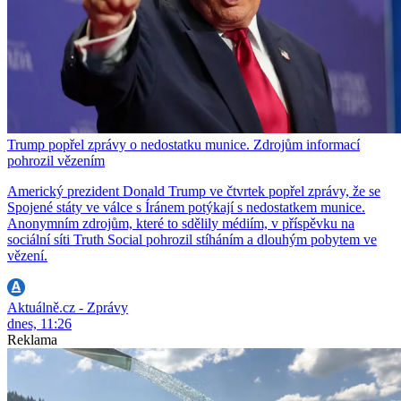
Trump popřel zprávy o nedostatku munice. Zdrojům informací
pohrozil vězením
Americký prezident Donald Trump ve čtvrtek popřel zprávy, že se
Spojené státy ve válce s Íránem potýkají s nedostatkem munice.
Anonymním zdrojům, které to sdělily médiím, v příspěvku na
sociální síti Truth Social pohrozil stíháním a dlouhým pobytem ve
vězení.
Aktuálně.cz - Zprávy
dnes, 11:26
Reklama