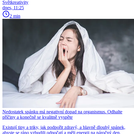
Světkreativity
dnes, 11:25
2 min
Nedostatek spánku má negativní dopad na organismus. Odhalte
příčiny a konečně se kvalitně vyspěte
Existují tipy a triky, jak podpořit zdravý, a hlavně dlouhý spánek,
abyste se ráno vzbudili odpočatí a měli energii na náročný den.