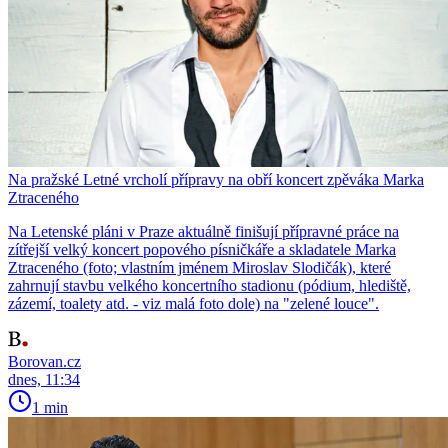
Na pražské Letné vrcholí přípravy na obří koncert zpěváka Marka
Ztraceného
Na Letenské pláni v Praze aktuálně finišují přípravné práce na
zítřejší velký koncert popového písničkáře a skladatele Marka
Ztraceného (foto; vlastním jménem Miroslav Slodičák), které
zahrnují stavbu velkého koncertního stadionu (pódium, hlediště,
zázemí, toalety atd. - viz malá foto dole) na "zelené louce".
Borovan.cz
dnes, 11:34
1 min