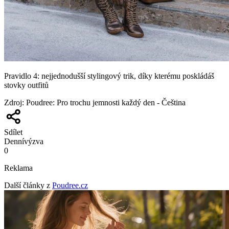
Pravidlo 4: nejjednodušší stylingový trik, díky kterému poskládáš
stovky outfitů
Zdroj
:
Poudree: Pro trochu jemnosti každý den - Čeština
Sdílet
Denní
výzva
0
Reklama
Další články z
Poudree.cz