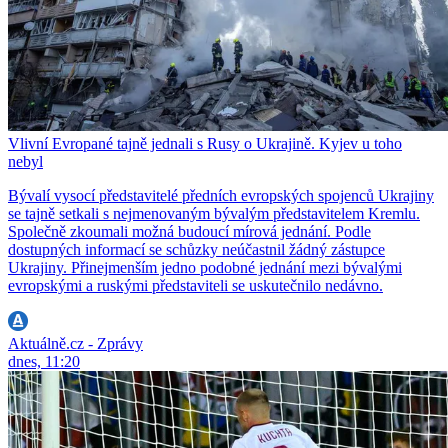
Vlivní Evropané tajně jednali s Rusy o Ukrajině. Kyjev u toho
nebyl
Bývalí vysocí představitelé předních evropských spojenců Ukrajiny
se tajně setkali s nejmenovaným bývalým představitelem Kremlu.
Společně zkoumali možná budoucí mírová jednání. Podle
dostupných informací se schůzky neúčastnil žádný zástupce
Ukrajiny. Přinejmenším jedno podobné jednání mezi bývalými
evropskými a ruskými představiteli se uskutečnilo nedávno.
Aktuálně.cz - Zprávy
dnes, 11:20