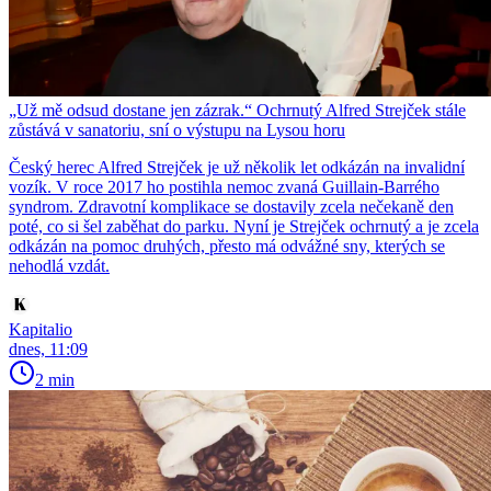
„Už mě odsud dostane jen zázrak.“ Ochrnutý Alfred Strejček stále
zůstává v sanatoriu, sní o výstupu na Lysou horu
Český herec Alfred Strejček je už několik let odkázán na invalidní
vozík. V roce 2017 ho postihla nemoc zvaná Guillain-Barrého
syndrom. Zdravotní komplikace se dostavily zcela nečekaně den
poté, co si šel zaběhat do parku. Nyní je Strejček ochrnutý a je zcela
odkázán na pomoc druhých, přesto má odvážné sny, kterých se
nehodlá vzdát.
Kapitalio
dnes, 11:09
2 min