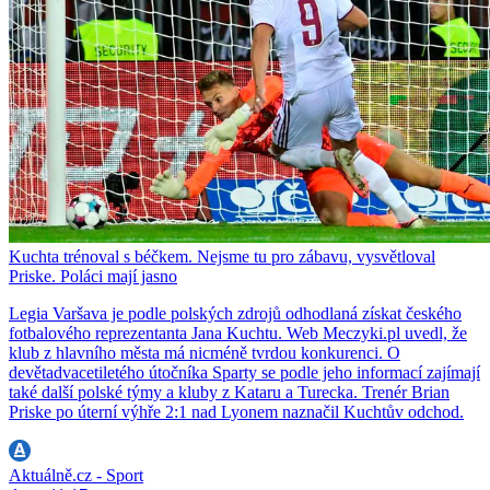
Kuchta trénoval s béčkem. Nejsme tu pro zábavu, vysvětloval
Priske. Poláci mají jasno
Legia Varšava je podle polských zdrojů odhodlaná získat českého
fotbalového reprezentanta Jana Kuchtu. Web Meczyki.pl uvedl, že
klub z hlavního města má nicméně tvrdou konkurenci. O
devětadvacetiletého útočníka Sparty se podle jeho informací zajímají
také další polské týmy a kluby z Kataru a Turecka. Trenér Brian
Priske po úterní výhře 2:1 nad Lyonem naznačil Kuchtův odchod.
Aktuálně.cz - Sport