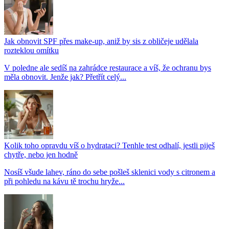
Jak obnovit SPF přes make-up, aniž by sis z obličeje udělala
rozteklou omítku
V poledne ale sedíš na zahrádce restaurace a víš, že ochranu bys
měla obnovit. Jenže jak? Přetřít celý...
Kolik toho opravdu víš o hydrataci? Tenhle test odhalí, jestli piješ
chytře, nebo jen hodně
Nosíš všude lahev, ráno do sebe pošleš sklenici vody s citronem a
při pohledu na kávu tě trochu hryže...