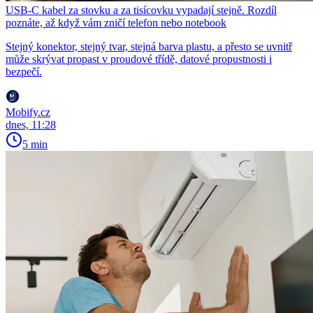
USB-C kabel za stovku a za tisícovku vypadají stejně. Rozdíl
poznáte, až když vám zničí telefon nebo notebook
Stejný konektor, stejný tvar, stejná barva plastu, a přesto se uvnitř
může skrývat propast v proudové třídě, datové propustnosti i
bezpečí.
Mobify.cz
dnes, 11:28
5 min