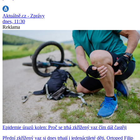
Aktuálně.cz - Zprávy
dnes, 11:30
Reklama
Epidemie úrazů kolen: Proč se trhá zkřížený vaz čím dál častěji
Přední zkřížený vaz si dnes trhají i jedenáctileté děti. Ortoped Filip