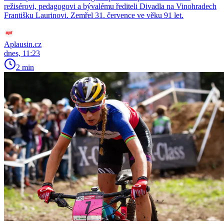
režisérovi, pedagogovi a bývalému řediteli Divadla na Vinohradech
Františku Laurinovi. Zemřel 31. července ve věku 91 let.
Aplausin.cz
dnes, 11:23
2 min