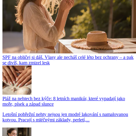
SPF na obličej si dáš. Vlasy ale necháš celé léto bez ochrany – a pak
se divíš, kam zmizel lesk
Pláž na nehtech bez kýče: 8 letních manikúr, které vypadají jako
moře, písek a západ slunce
Letošní pobřežní nehty nejsou jen modré lakování s namalovanou
kotvou. Pracují s mléčnými základy, perletí,...