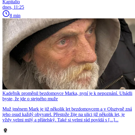
Kapitalio
dnes, 11:25
8 min
Kadeřník proměnil bezdomovce Marka, nyní je k nepoznání. Uhádli
byste, že jde o stejného muže
Muž jménem Mark je již několik let bezdomovcem a v Olsztyně zná
jeho osud každý obyvatel. Přestože žije na ulici již několik let, je
vždy velmi milý a přátelský. Také si velmi rád povídá s [...]...