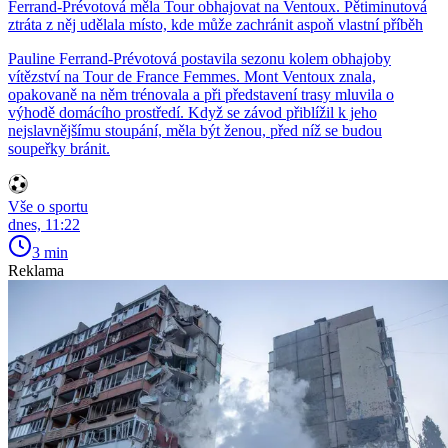
Ferrand-Prévotová měla Tour obhajovat na Ventoux. Pětiminutová
ztráta z něj udělala místo, kde může zachránit aspoň vlastní příběh
Pauline Ferrand-Prévotová postavila sezonu kolem obhajoby
vítězství na Tour de France Femmes. Mont Ventoux znala,
opakovaně na něm trénovala a při představení trasy mluvila o
výhodě domácího prostředí. Když se závod přiblížil k jeho
nejslavnějšímu stoupání, měla být ženou, před níž se budou
soupeřky bránit.
Vše o sportu
dnes, 11:22
3 min
Reklama