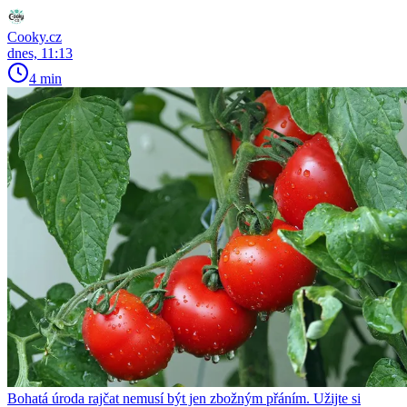
Cooky.cz
dnes, 11:13
4 min
Bohatá úroda rajčat nemusí být jen zbožným přáním. Užijte si