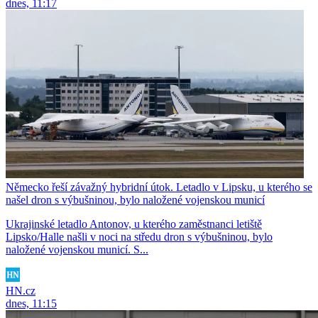
dnes, 11:17
Německo řeší závažný hybridní útok. Letadlo v Lipsku, u kterého se
našel dron s výbušninou, bylo naložené vojenskou municí
Ukrajinské letadlo Antonov, u kterého zaměstnanci letiště
Lipsko/Halle našli v noci na středu dron s výbušninou, bylo
naložené vojenskou municí. S...
HN.cz
dnes, 11:15