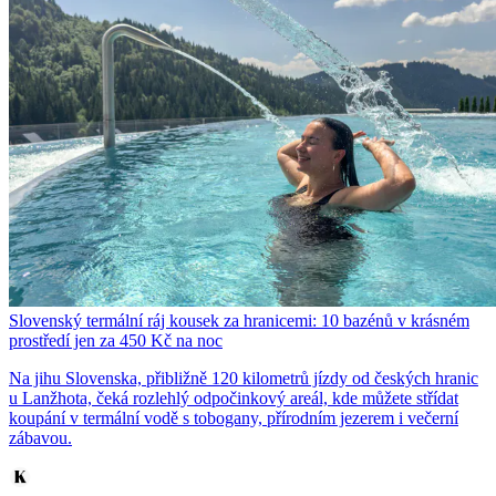
Slovenský termální ráj kousek za hranicemi: 10 bazénů v krásném
prostředí jen za 450 Kč na noc
Na jihu Slovenska, přibližně 120 kilometrů jízdy od českých hranic
u Lanžhota, čeká rozlehlý odpočinkový areál, kde můžete střídat
koupání v termální vodě s tobogany, přírodním jezerem i večerní
zábavou.