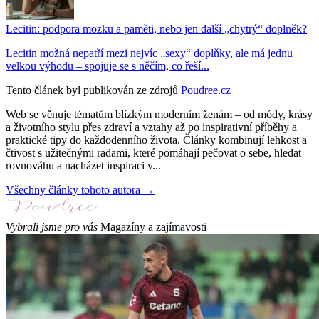
Lecitin: podpora mozku a paměti, nebo jen další „chytrý“ doplněk?
Lecitin možná nepatří mezi nejvíc „sexy“ doplňky, ale má jednu
velkou výhodu – spojuje se s něčím, co řeší...
Tento článek byl publikován ze zdrojů
Poudree.cz
Web se věnuje tématům blízkým moderním ženám – od módy, krásy
a životního stylu přes zdraví a vztahy až po inspirativní příběhy a
praktické tipy do každodenního života. Články kombinují lehkost a
čtivost s užitečnými radami, které pomáhají pečovat o sebe, hledat
rovnováhu a nacházet inspiraci v...
Všechny články tohoto autora →
Vybrali jsme pro vás
Magazíny a zajímavosti