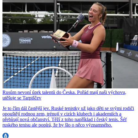
Rusům nevoní úprk talentů do Česka. Pořád mají naši výchovu,
utěšuje se Tarpiščev
Je to čím dál častější jev. Ruské tenistky už jako děti se svými rodiči
opouštějí rodnou zem, trénují v cizích klubech i akademiích a
přebírají nová občanství. Těží z toho například i český tenis. Šéf
ruského tenisu ale popírá, že by šlo o něco významného.