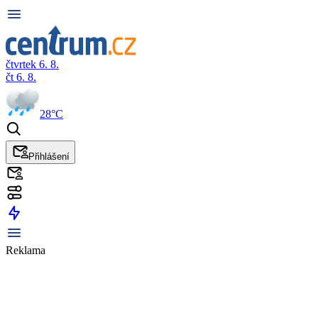
čtvrtek 6. 8.
čt 6. 8.
28°C
Přihlášení
Reklama