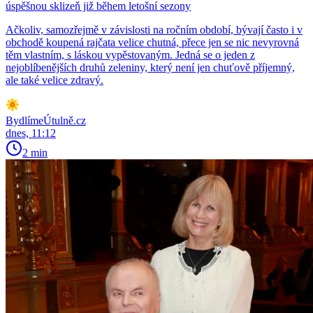
úspěšnou sklizeň již během letošní sezony
Ačkoliv, samozřejmě v závislosti na ročním období, bývají často i v
obchodě koupená rajčata velice chutná, přece jen se nic nevyrovná
těm vlastním, s láskou vypěstovaným. Jedná se o jeden z
nejoblíbenějších druhů zeleniny, který není jen chuťově příjemný,
ale také velice zdravý.
BydlímeÚtulně.cz
dnes, 11:12
2 min