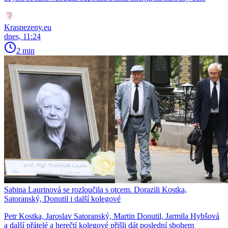
Krasnezeny.eu
dnes, 11:24
2 min
Sabina Laurinová se rozloučila s otcem. Dorazili Kostka,
Satoranský, Donutil i další kolegové
Petr Kostka, Jaroslav Satoranský, Martin Donutil, Jarmila Hybšová
a další přátelé a herečtí kolegové přišli dát poslední sbohem