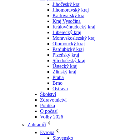
Jihočeský kraj
Jihomoravský kraj
Karlovarský kraj
Kraj Vysočina
Králověhradecký kraj
Liberecký kraj
Moravskoslezský kraj
Olomoucký kraj
Pardubický kraj
Plzeňský kraj
Středočeský kraj
Ústecký kraj
Zlínský kraj
Praha
Brno
Ostrava
Školství
Zdravotnictví
Politika
O počasí
Volby 2026
Zahraničí
Evropa
Slovensko