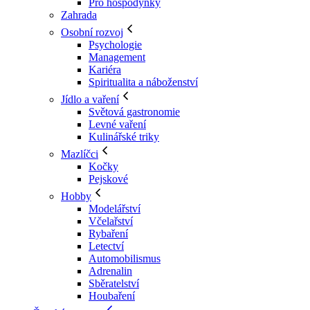
Pro hospodyňky
Zahrada
Osobní rozvoj
Psychologie
Management
Kariéra
Spiritualita a náboženství
Jídlo a vaření
Světová gastronomie
Levné vaření
Kulinářské triky
Mazlíčci
Kočky
Pejskové
Hobby
Modelářství
Včelařství
Rybaření
Letectví
Automobilismus
Adrenalin
Sběratelství
Houbaření