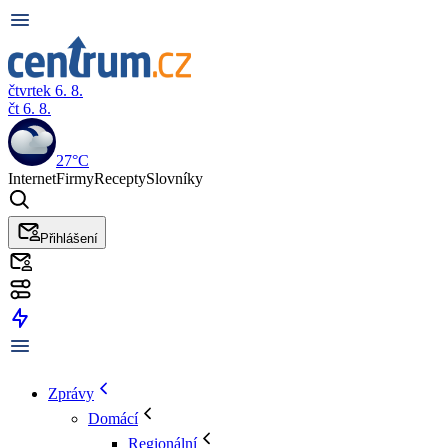
čtvrtek 6. 8.
čt 6. 8.
27°C
Internet
Firmy
Recepty
Slovníky
Přihlášení
Zprávy
Domácí
Regionální