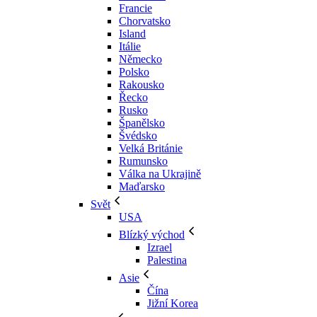
Francie
Chorvatsko
Island
Itálie
Německo
Polsko
Rakousko
Řecko
Rusko
Španělsko
Švédsko
Velká Británie
Rumunsko
Válka na Ukrajině
Maďarsko
Svět
USA
Blízký východ
Izrael
Palestina
Asie
Čína
Jižní Korea