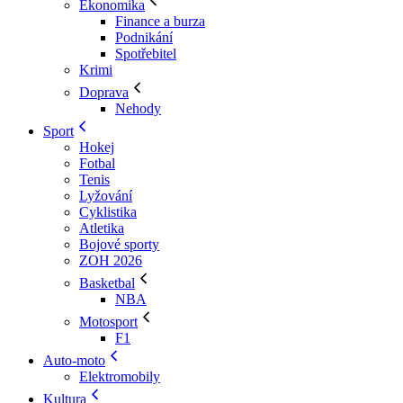
Ekonomika
Finance a burza
Podnikání
Spotřebitel
Krimi
Doprava
Nehody
Sport
Hokej
Fotbal
Tenis
Lyžování
Cyklistika
Atletika
Bojové sporty
ZOH 2026
Basketbal
NBA
Motosport
F1
Auto-moto
Elektromobily
Kultura