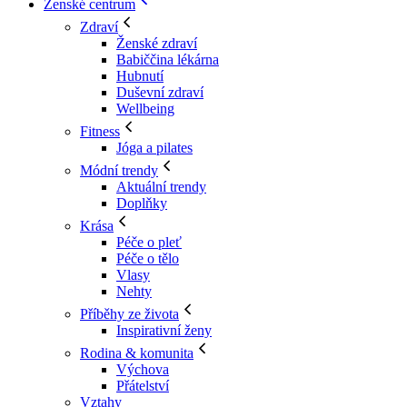
Ženské centrum
Zdraví
Ženské zdraví
Babiččina lékárna
Hubnutí
Duševní zdraví
Wellbeing
Fitness
Jóga a pilates
Módní trendy
Aktuální trendy
Doplňky
Krása
Péče o pleť
Péče o tělo
Vlasy
Nehty
Příběhy ze života
Inspirativní ženy
Rodina & komunita
Výchova
Přátelství
Vztahy