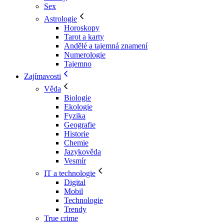
Sex
Astrologie
Horoskopy
Tarot a karty
Andělé a tajemná znamení
Numerologie
Tajemno
Zajímavosti
Věda
Biologie
Ekologie
Fyzika
Geografie
Historie
Chemie
Jazykověda
Vesmír
IT a technologie
Digital
Mobil
Technologie
Trendy
True crime