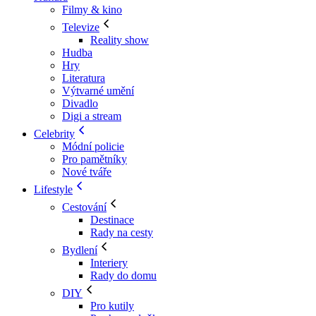
Filmy & kino
Televize
Reality show
Hudba
Hry
Literatura
Výtvarné umění
Divadlo
Digi a stream
Celebrity
Módní policie
Pro pamětníky
Nové tváře
Lifestyle
Cestování
Destinace
Rady na cesty
Bydlení
Interiery
Rady do domu
DIY
Pro kutily