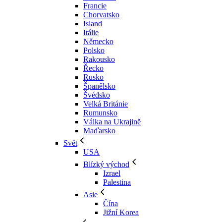
Francie
Chorvatsko
Island
Itálie
Německo
Polsko
Rakousko
Řecko
Rusko
Španělsko
Švédsko
Velká Británie
Rumunsko
Válka na Ukrajině
Maďarsko
Svět
USA
Blízký východ
Izrael
Palestina
Asie
Čína
Jižní Korea