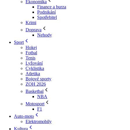
Ekonomika
Finance a burza
Podnikání
Spotřebitel
Krimi
Doprava
Nehody
Sport
Hokej
Fotbal
Tenis
Lyžování
Cyklistika
Atletika
Bojové sporty
ZOH 2026
Basketbal
NBA
Motosport
F1
Auto-moto
Elektromobily
Kultura