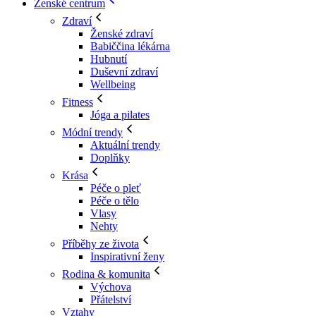
Ženské centrum
Zdraví
Ženské zdraví
Babiččina lékárna
Hubnutí
Duševní zdraví
Wellbeing
Fitness
Jóga a pilates
Módní trendy
Aktuální trendy
Doplňky
Krása
Péče o pleť
Péče o tělo
Vlasy
Nehty
Příběhy ze života
Inspirativní ženy
Rodina & komunita
Výchova
Přátelství
Vztahy