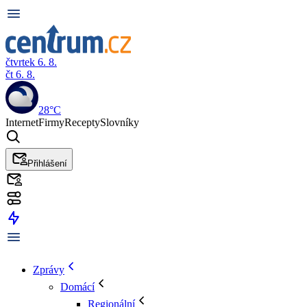
čtvrtek 6. 8.
čt 6. 8.
28°C
Internet
Firmy
Recepty
Slovníky
Přihlášení
Zprávy
Domácí
Regionální