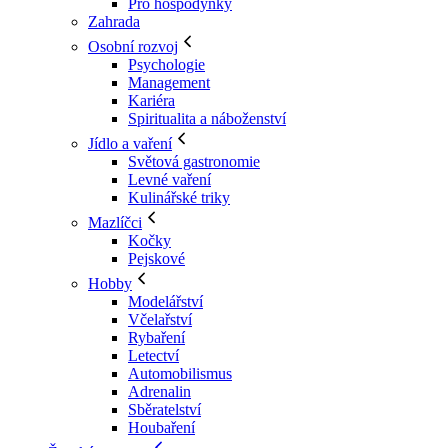
Pro hospodyňky
Zahrada
Osobní rozvoj
Psychologie
Management
Kariéra
Spiritualita a náboženství
Jídlo a vaření
Světová gastronomie
Levné vaření
Kulinářské triky
Mazlíčci
Kočky
Pejskové
Hobby
Modelářství
Včelařství
Rybaření
Letectví
Automobilismus
Adrenalin
Sběratelství
Houbaření