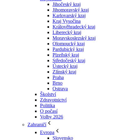
Jihočeský kraj
Jihomoravský kraj
Karlovarský kraj
Kraj Vysočina
Králověhradecký kraj
Liberecký kraj
Moravskoslezský kraj
Olomoucký kraj
Pardubický kraj
Plzeňský kraj
Středočeský kraj
Ústecký kraj
Zlínský kraj
Praha
Brno
Ostrava
Školství
Zdravotnictví
Politika
O počasí
Volby 2026
Zahraničí
Evropa
Slovensko