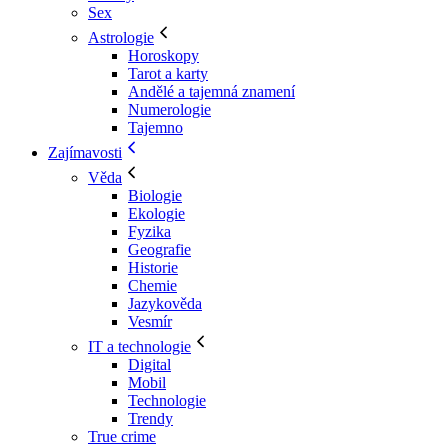
Sex
Astrologie
Horoskopy
Tarot a karty
Andělé a tajemná znamení
Numerologie
Tajemno
Zajímavosti
Věda
Biologie
Ekologie
Fyzika
Geografie
Historie
Chemie
Jazykověda
Vesmír
IT a technologie
Digital
Mobil
Technologie
Trendy
True crime