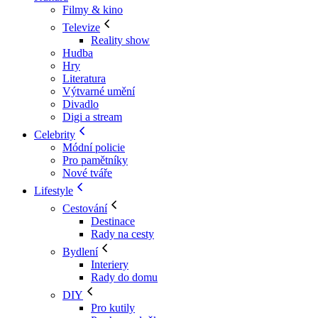
Filmy & kino
Televize
Reality show
Hudba
Hry
Literatura
Výtvarné umění
Divadlo
Digi a stream
Celebrity
Módní policie
Pro pamětníky
Nové tváře
Lifestyle
Cestování
Destinace
Rady na cesty
Bydlení
Interiery
Rady do domu
DIY
Pro kutily