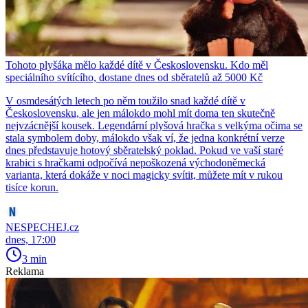
Tohoto plyšáka mělo každé dítě v Československu. Kdo měl
speciálního svítícího, dostane dnes od sběratelů až 5000 Kč
V osmdesátých letech po něm toužilo snad každé dítě v
Československu, ale jen málokdo mohl mít doma ten skutečně
nejvzácnější kousek. Legendární plyšová hračka s velkýma očima se
stala symbolem doby, málokdo však ví, že jedna konkrétní verze
dnes představuje hotový sběratelský poklad. Pokud ve vaší staré
krabici s hračkami odpočívá nepoškozená východoněmecká
varianta, která dokáže v noci magicky svítit, můžete mít v rukou
tisíce korun.
NESPECHEJ.cz
dnes, 17:00
3 min
Reklama