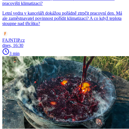
pracovišti klimatizaci?
Letní vedra v kanceláři dokážou pořádně ztrpčit pracovní den. Má
ale zaměstnavatel povinnost pořídit klimatizaci? A co když teplota
stoupne nad třicítku?
FAJNTIP.cz
dnes, 16:30
3 min