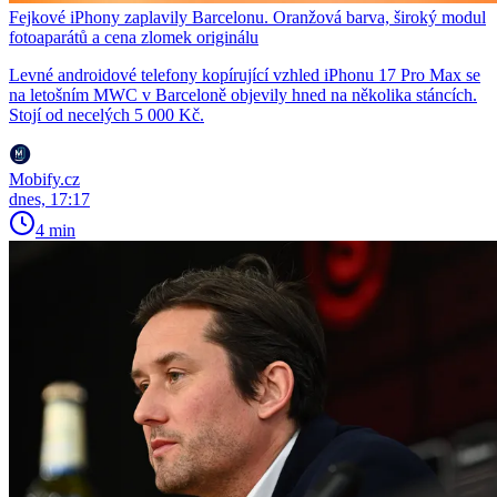
Fejkové iPhony zaplavily Barcelonu. Oranžová barva, široký modul
fotoaparátů a cena zlomek originálu
Levné androidové telefony kopírující vzhled iPhonu 17 Pro Max se
na letošním MWC v Barceloně objevily hned na několika stáncích.
Stojí od necelých 5 000 Kč.
Mobify.cz
dnes, 17:17
4 min