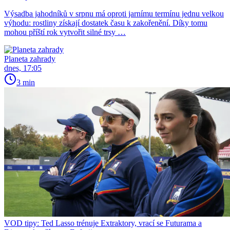
Výsadba jahodníků v srpnu má oproti jarnímu termínu jednu velkou
výhodu: rostliny získají dostatek času k zakořenění. Díky tomu
mohou příští rok vytvořit silné trsy …
Planeta zahrady
dnes, 17:05
3 min
VOD tipy: Ted Lasso trénuje Extraktory, vrací se Futurama a