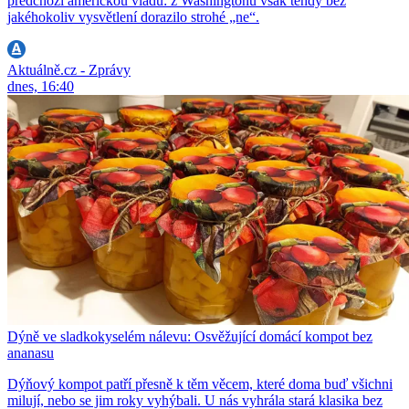
předchozí americkou vládu: z Washingtonu však tehdy bez
jakéhokoliv vysvětlení dorazilo strohé „ne“.
Aktuálně.cz - Zprávy
dnes, 16:40
Dýně ve sladkokyselém nálevu: Osvěžující domácí kompot bez
ananasu
Dýňový kompot patří přesně k těm věcem, které doma buď všichni
milují, nebo se jim roky vyhýbali. U nás vyhrála stará klasika bez