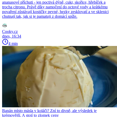
ananasové příchuti - jen poctivá dýně, cukr, skořice, hřebíček a
trocha citronu. Právě díky namočení do octové vody a krátkému
povaření zůstávají kostičky pevné, hezky zesklovatí a ve sklenici
chutnají tak, jak si je pamatuji z domácí spíže.
Cooky.cz
dnes, 16:34
4 min
Banán místo másla v koláči? Zní to divně, ale výsledek je
krémovější. A stojí to zlomek ceny