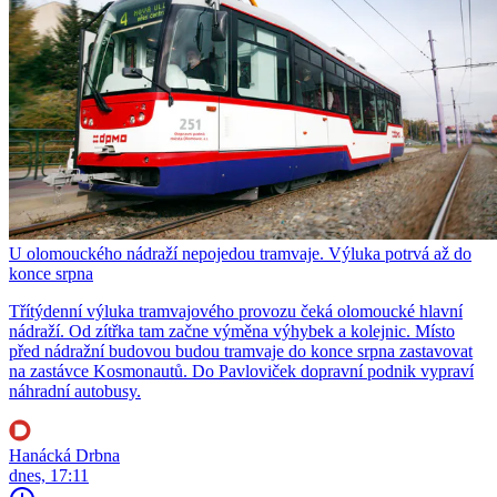
U olomouckého nádraží nepojedou tramvaje. Výluka potrvá až do
konce srpna
Třítýdenní výluka tramvajového provozu čeká olomoucké hlavní
nádraží. Od zítřka tam začne výměna výhybek a kolejnic. Místo
před nádražní budovou budou tramvaje do konce srpna zastavovat
na zastávce Kosmonautů. Do Pavloviček dopravní podnik vypraví
náhradní autobusy.
Hanácká Drbna
dnes, 17:11