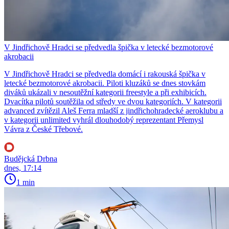
V Jindřichově Hradci se předvedla špička v letecké bezmotorové
akrobacii
V Jindřichově Hradci se předvedla domácí i rakouská špička v
letecké bezmotorové akrobacii. Piloti kluzáků se dnes stovkám
diváků ukázali v nesoutěžní kategorii freestyle a při exhibicích.
Dvacítka pilotů soutěžila od středy ve dvou kategoriích. V kategorii
advanced zvítězil Aleš Ferra mladší z jindřichohradecké aeroklubu a
v kategorii unlimited vyhrál dlouhodobý reprezentant Přemysl
Vávra z České Třebové.
Budějcká Drbna
dnes, 17:14
1 min