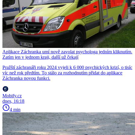
Aplikace Záchranka umí nově zavolat psychologa jedním kliknutím.
Zatím jen v jednom kraji, další už čekají
Pražští záchranáři roku 2024 vyjeli k 6 000 psychických krizí, o tisíc
víc než rok předtím. To stálo za rozhodnutím přidat do aplikace
Záchranka novou funkci.
Mobify.cz
dnes, 16:18
4 min