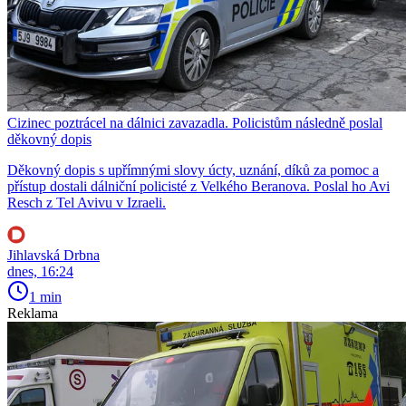
Cizinec poztrácel na dálnici zavazadla. Policistům následně poslal
děkovný dopis
Děkovný dopis s upřímnými slovy úcty, uznání, díků za pomoc a
přístup dostali dálniční policisté z Velkého Beranova. Poslal ho Avi
Resch z Tel Avivu v Izraeli.
Jihlavská Drbna
dnes, 16:24
1 min
Reklama