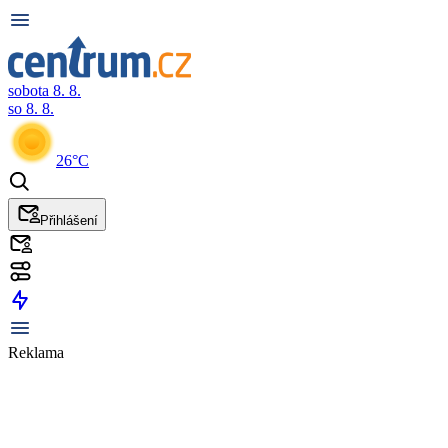
sobota 8. 8.
so 8. 8.
26°C
Přihlášení
Reklama