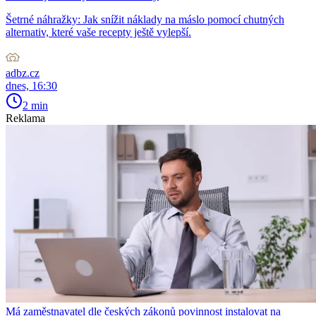
Šetrné náhražky: Jak snížit náklady na máslo pomocí chutných
alternativ, které vaše recepty ještě vylepší.
adbz.cz
dnes, 16:30
2 min
Reklama
Má zaměstnavatel dle českých zákonů povinnost instalovat na