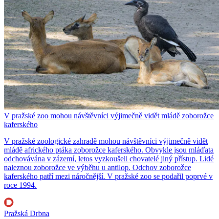
V pražské zoo mohou návštěvníci výjimečně vidět mládě zoborožce
kaferského
V pražské zoologické zahradě mohou návštěvníci výjimečně vidět
mládě afrického ptáka zoborožce kaferského. Obvykle jsou mláďata
odchovávána v zázemí, letos vyzkoušeli chovatelé jiný přístup. Lidé
naleznou zoborožce ve výběhu u antilop. Odchov zoborožce
kaferského patří mezi náročnější. V pražské zoo se podařil poprvé v
roce 1994.
Pražská Drbna