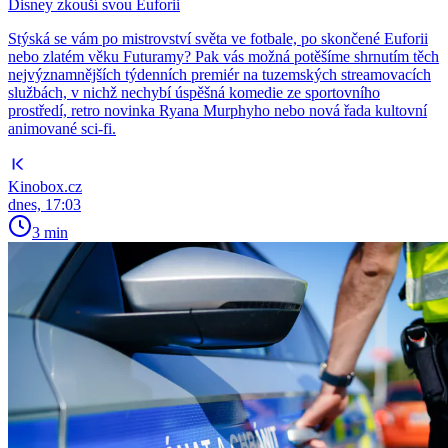
Disney zkouší svou Euforii
Stýská se vám po mistrovství světa ve fotbale, po skončené Euforii
nebo zlatém věku Futuramy? Pak vás možná potěšíme shrnutím těch
nejvýznamnějších týdenních premiér na tuzemských streamovacích
službách, v nichž nechybí úspěšná komedie ze sportovního
prostředí, retro novinka Ryana Murphyho nebo nová řada kultovní
animované sci-fi.
Kinobox.cz
dnes, 17:03
3 min