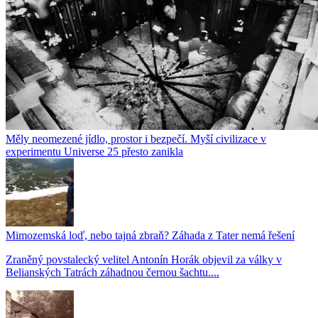
Měly neomezené jídlo, prostor i bezpečí. Myší civilizace v
experimentu Universe 25 přesto zanikla
Mimozemská loď, nebo tajná zbraň? Záhada z Tater nemá řešení
Zraněný povstalecký velitel Antonín Horák objevil za války v
Belianských Tatrách záhadnou černou šachtu....