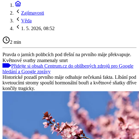
Zajímavosti
Věda
1. 5. 2026, 08:52
2 min
Pravda o jarních polibcích pod třešní na prvního máje překvapuje.
Květnové svatby znamenaly smrt
Přidejte si obsah Centrum.cz do oblíbených zdrojů pro Google
hledání a Google zprávy
Historické pozadí prvního máje odhaluje nečekaná fakta. Líbání pod
kvetoucími stromy spouští hormonální bouři a květnové sňatky dříve
končily tragicky.