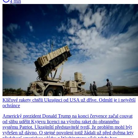
4 min
Klíčové rakety chtěli Ukrajinci od USA už dříve. Odmítl je i největší
ochránce
Americký prezident Donald Trump na konci července začal couvat
od slibu udělit Kyjevu licenci na výrobu raket do obranného
systému Patriot. Ukrajinští představitelé tvrdí, že problém mohl být
vyřešen už dávno. O stejné povolení totiž žádali už před dvěma lety