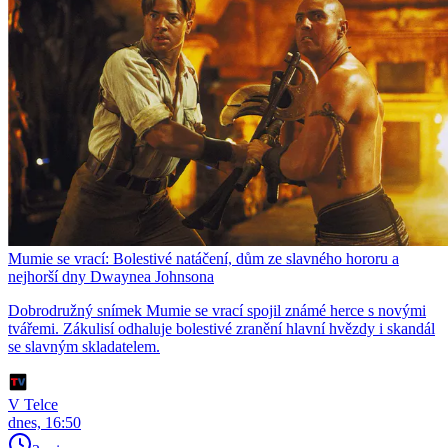
Mumie se vrací: Bolestivé natáčení, dům ze slavného hororu a
nejhorší dny Dwaynea Johnsona
Dobrodružný snímek Mumie se vrací spojil známé herce s novými
tvářemi. Zákulisí odhaluje bolestivé zranění hlavní hvězdy i skandál
se slavným skladatelem.
V Telce
dnes, 16:50