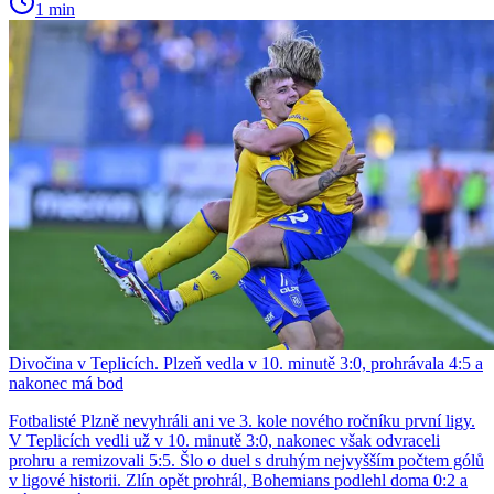
1 min
Divočina v Teplicích. Plzeň vedla v 10. minutě 3:0, prohrávala 4:5 a
nakonec má bod
Fotbalisté Plzně nevyhráli ani ve 3. kole nového ročníku první ligy.
V Teplicích vedli už v 10. minutě 3:0, nakonec však odvraceli
prohru a remizovali 5:5. Šlo o duel s druhým nejvyšším počtem gólů
v ligové historii. Zlín opět prohrál, Bohemians podlehl doma 0:2 a