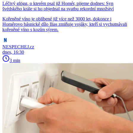
Léčivý glögg, o kterém psal již Homér, pijeme dodnes: Syn
švédského krále si ho objednal na svatbu rekordní množství
Kořeněné víno je oblíbené již více než 3000 let, dokonce i
Homérovo básnické dílo Ilias zmiňuje vojáky, kteří si vychutnávali
kořeněné víno s kozím sýrem.
NESPECHEJ.cz
dnes, 16:30
3 min