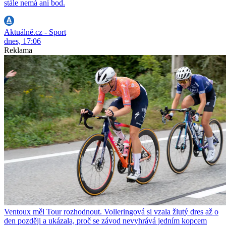
stále nemá ani bod.
Aktuálně.cz - Sport
dnes, 17:06
Reklama
Ventoux měl Tour rozhodnout. Volleringová si vzala žlutý dres až o
den později a ukázala, proč se závod nevyhrává jedním kopcem