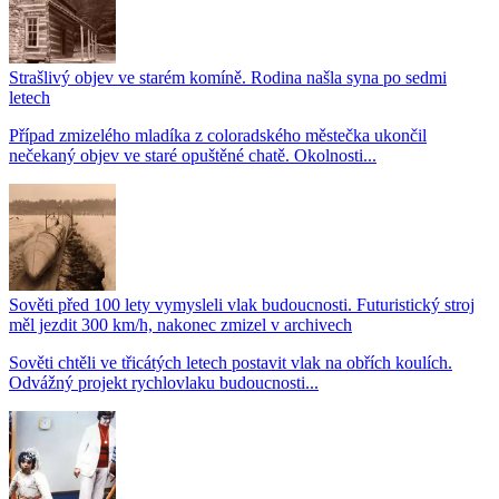
Strašlivý objev ve starém komíně. Rodina našla syna po sedmi
letech
Případ zmizelého mladíka z coloradského městečka ukončil
nečekaný objev ve staré opuštěné chatě. Okolnosti...
Sověti před 100 lety vymysleli vlak budoucnosti. Futuristický stroj
měl jezdit 300 km/h, nakonec zmizel v archivech
Sověti chtěli ve třicátých letech postavit vlak na obřích koulích.
Odvážný projekt rychlovlaku budoucnosti...