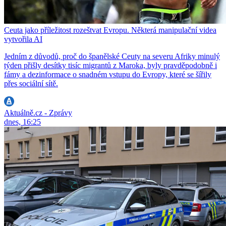
Ceuta jako příležitost rozeštvat Evropu. Některá manipulační videa
vytvořila AI
Jedním z důvodů, proč do španělské Ceuty na severu Afriky minulý
týden přišly desítky tisíc migrantů z Maroka, byly pravděpodobně i
fámy a dezinformace o snadném vstupu do Evropy, které se šířily
přes sociální sítě.
Aktuálně.cz - Zprávy
dnes, 16:25