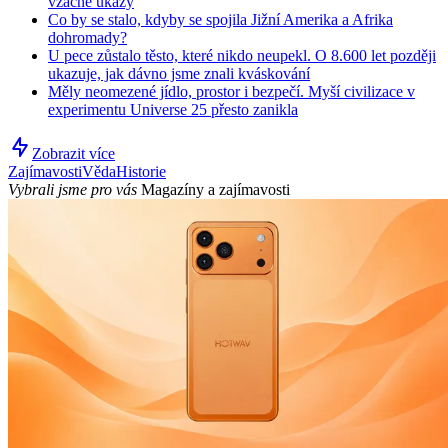
vzácné úkazy
Co by se stalo, kdyby se spojila Jižní Amerika a Afrika
dohromady?
U pece zůstalo těsto, které nikdo neupekl. O 8.600 let později
ukazuje, jak dávno jsme znali kváskování
Měly neomezené jídlo, prostor i bezpečí. Myší civilizace v
experimentu Universe 25 přesto zanikla
Zobrazit více
Zajímavosti
Věda
Historie
Vybrali jsme pro vás
Magazíny a zajímavosti