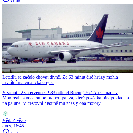
3 min
Letadlu se začalo chovat divně. Za 63 minut čiré hrůzy mohla
triviální matematická chyba
V sobotu 23. července 1983 odletěl Boeing 767 Air Canada z
Montrealu s necelou polovinou paliva, které posádka předpokládala
na palubě. V cestovní hladině mu zhasly oba motory.
VědaŽivě.cz
dnes, 16:45