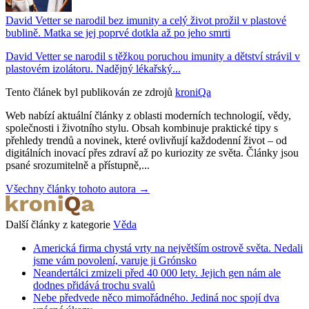
David Vetter se narodil bez imunity a celý život prožil v plastové
bublině. Matka se jej poprvé dotkla až po jeho smrti
David Vetter se narodil s těžkou poruchou imunity a dětství strávil v
plastovém izolátoru. Nadějný lékařský...
Tento článek byl publikován ze zdrojů
kroniQa
Web nabízí aktuální články z oblasti moderních technologií, vědy,
společnosti i životního stylu. Obsah kombinuje praktické tipy s
přehledy trendů a novinek, které ovlivňují každodenní život – od
digitálních inovací přes zdraví až po kuriozity ze světa. Články jsou
psané srozumitelně a přístupně,...
Všechny články tohoto autora →
Další články z kategorie
Věda
Americká firma chystá vrty na největším ostrově světa. Nedali
jsme vám povolení, varuje ji Grónsko
Neandertálci zmizeli před 40 000 lety. Jejich gen nám ale
dodnes přidává trochu svalů
Nebe předvede něco mimořádného. Jediná noc spojí dva