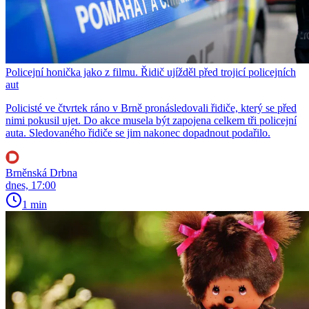
Policejní honička jako z filmu. Řidič ujížděl před trojicí policejních
aut
Policisté ve čtvrtek ráno v Brně pronásledovali řidiče, který se před
nimi pokusil ujet. Do akce musela být zapojena celkem tři policejní
auta. Sledovaného řidiče se jim nakonec dopadnout podařilo.
Brněnská Drbna
dnes, 17:00
1 min