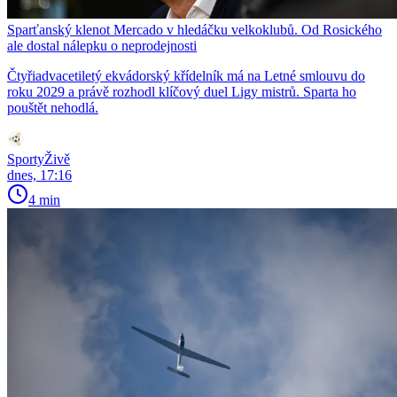
Sparťanský klenot Mercado v hledáčku velkoklubů. Od Rosického
ale dostal nálepku o neprodejnosti
Čtyřiadvacetiletý ekvádorský křídelník má na Letné smlouvu do
roku 2029 a právě rozhodl klíčový duel Ligy mistrů. Sparta ho
pouštět nehodlá.
SportyŽivě
dnes, 17:16
4 min