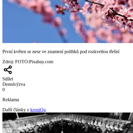
První květen se nese ve znamení polibků pod rozkvetlou třešní
Zdroj
:
FOTO:Pixabay.com
Sdílet
Denní
výzva
0
Reklama
Další články z
kroniQa