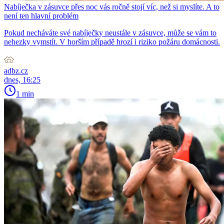
Nabíječka v zásuvce přes noc vás ročně stojí víc, než si myslíte. A to
není ten hlavní problém
Pokud necháváte své nabíječky neustále v zásuvce, může se vám to
nehezky vymstít. V horším případě hrozí i riziko požáru domácnosti.
adbz.cz
dnes, 16:25
1 min