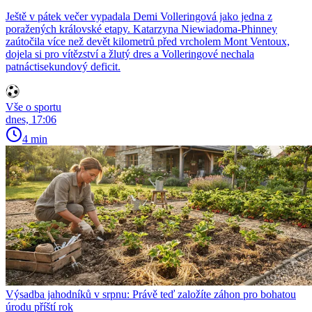
Ještě v pátek večer vypadala Demi Volleringová jako jedna z
poražených královské etapy. Katarzyna Niewiadoma-Phinney
zaútočila více než devět kilometrů před vrcholem Mont Ventoux,
dojela si pro vítězství a žlutý dres a Volleringové nechala
patnáctisekundový deficit.
Vše o sportu
dnes, 17:06
4 min
Výsadba jahodníků v srpnu: Právě teď založíte záhon pro bohatou
úrodu příští rok