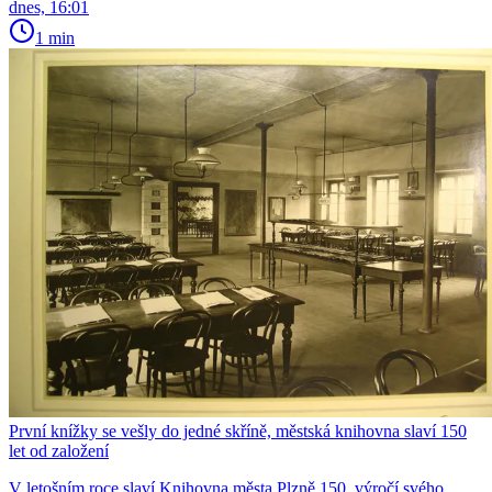
dnes, 16:01
1 min
První knížky se vešly do jedné skříně, městská knihovna slaví 150
let od založení
V letošním roce slaví Knihovna města Plzně 150. výročí svého