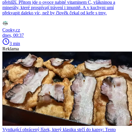
přehlíží. Přitom jde o ovoce nabité vitaminem C, vlákninou a
minerály, které prospívají trávení i imunitě. A v kuchyni umí
překvapit daleko víc, než by člověk čekal od keře s trny.
Cooky.cz
dnes, 00:37
3 min
Reklama
Vynikající obrácený řízek, který klasiku strčí do kapsy: Tento