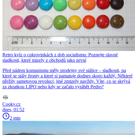
Retro kvíz o cukrovinkách z dob socialismu: Poznejte slavné
sladkosti, které mizely z obchodů jako první
Před pádem komunismu měly prodejny své stálice – sladkosti, na
které se stály fronty a které si pamatuje dodnes skoro každý. Některé
přežily sametovou revoluci, jiné zmizely navždy. Víte, co se skrývá
za zkratkou LIPO nebo kdy se začalo vyrábět Pedro?
Cooky.cz
dnes, 01:52
2 min