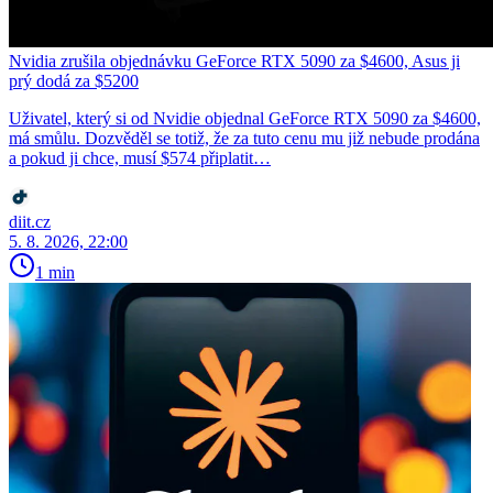
Nvidia zrušila objednávku GeForce RTX 5090 za $4600, Asus ji
prý dodá za $5200
Uživatel, který si od Nvidie objednal GeForce RTX 5090 za $4600,
má smůlu. Dozvěděl se totiž, že za tuto cenu mu již nebude prodána
a pokud ji chce, musí $574 připlatit…
diit.cz
5. 8. 2026, 22:00
1 min