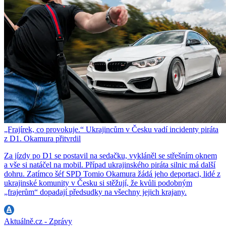
„Frajírek, co provokuje.“ Ukrajincům v Česku vadí incidenty piráta
z D1. Okamura přitvrdil
Za jízdy po D1 se postavil na sedačku, vykláněl se střešním oknem
a vše si natáčel na mobil. Případ ukrajinského piráta silnic má další
dohru. Zatímco šéf SPD Tomio Okamura žádá jeho deportaci, lidé z
ukrajinské komunity v Česku si stěžují, že kvůli podobným
„frajerům“ dopadají předsudky na všechny jejich krajany.
Aktuálně.cz - Zprávy