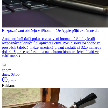
Rozpoznávání obličejů v iPhonu může Apple přijít extrémně draho
Apple prohrál další pokus o zastavení hromadné žaloby kvůli
rozpoznávání obličejů v aplikaci Fotky. Pokud soud rozhodne ve
prospěch žalobců, může americký gigant zaplatit až 32,5 miliardy
dolarů. Spor se týká zákona na ochranu biometrických údajů ve
státě Illinois.
cdr.cz
dnes, 03:00
2 min
Reklama