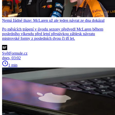
Nemá žádné iluze: McLaren už ale jeden návrat ze dna dokázal
Po měsících trápení v úvodu sezony předvedl McLaren během
posledního víkendu před letní přestávkou záblesk návratu
mistrovské formy z posledních dvou či tří let.
SvětFormule.cz
dnes, 03:02
1 min