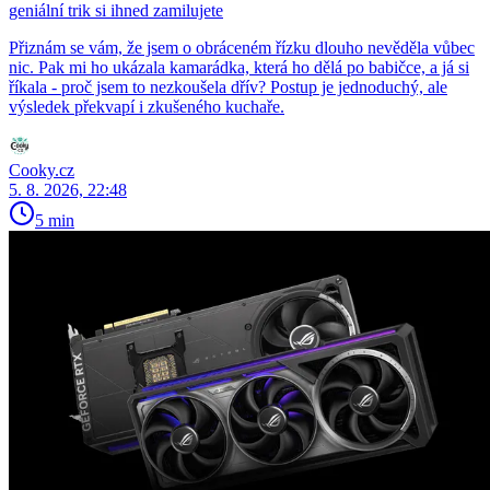
geniální trik si ihned zamilujete
Přiznám se vám, že jsem o obráceném řízku dlouho nevěděla vůbec
nic. Pak mi ho ukázala kamarádka, která ho dělá po babičce, a já si
říkala - proč jsem to nezkoušela dřív? Postup je jednoduchý, ale
výsledek překvapí i zkušeného kuchaře.
Cooky.cz
5. 8. 2026, 22:48
5 min