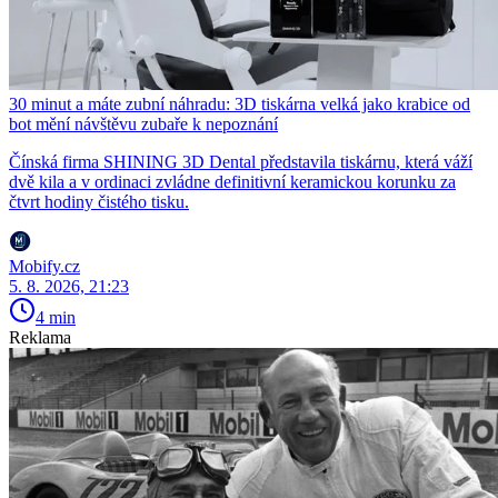
30 minut a máte zubní náhradu: 3D tiskárna velká jako krabice od
bot mění návštěvu zubaře k nepoznání
Čínská firma SHINING 3D Dental představila tiskárnu, která váží
dvě kila a v ordinaci zvládne definitivní keramickou korunku za
čtvrt hodiny čistého tisku.
Mobify.cz
5. 8. 2026, 21:23
4 min
Reklama