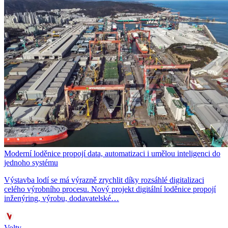
Moderní loděnice propojí data, automatizaci i umělou inteligenci do
jednoho systému
Výstavba lodí se má výrazně zrychlit díky rozsáhlé digitalizaci
celého výrobního procesu. Nový projekt digitální loděnice propojí
inženýring, výrobu, dodavatelské…
Volty