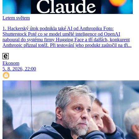
Letem světem
1. Hackerský útok podnikla také AI od Anthropiku Foto:
Shutterstock Poté co se model umělé inteligence od OpenAI
naboural do systému firmy Hugging Face a tří dalších, konkurent
Anthro­pic přiznal totéž. Při testování jeho produkt zaútočil na tři...
Ekonom
5. 8. 2026, 22:00