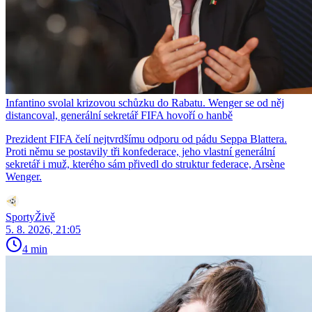
Infantino svolal krizovou schůzku do Rabatu. Wenger se od něj
distancoval, generální sekretář FIFA hovoří o hanbě
Prezident FIFA čelí nejtvrdšímu odporu od pádu Seppa Blattera.
Proti němu se postavily tři konfederace, jeho vlastní generální
sekretář i muž, kterého sám přivedl do struktur federace, Arsène
Wenger.
SportyŽivě
5. 8. 2026, 21:05
4 min