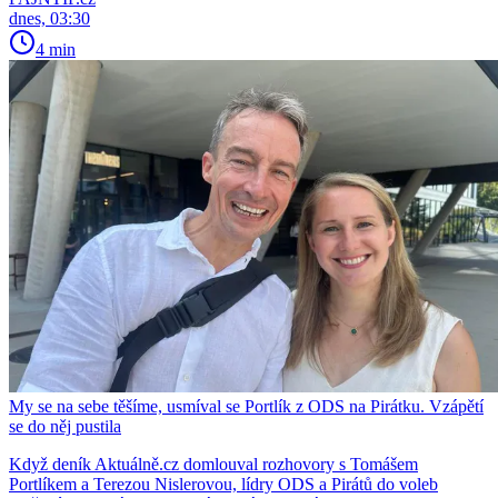
dnes, 03:30
4 min
My se na sebe těšíme, usmíval se Portlík z ODS na Pirátku. Vzápětí
se do něj pustila
Když deník Aktuálně.cz domlouval rozhovory s Tomášem
Portlíkem a Terezou Nislerovou, lídry ODS a Pirátů do voleb