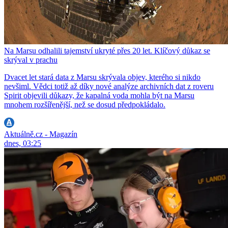
Na Marsu odhalili tajemství ukryté přes 20 let. Klíčový důkaz se
skrýval v prachu
Dvacet let stará data z Marsu skrývala objev, kterého si nikdo
nevšiml. Vědci totiž až díky nové analýze archivních dat z roveru
Spirit objevili důkazy, že kapalná voda mohla být na Marsu
mnohem rozšířenější, než se dosud předpokládalo.
Aktuálně.cz - Magazín
dnes, 03:25