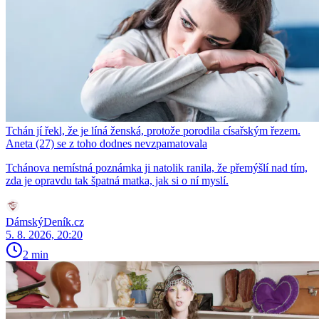
Tchán jí řekl, že je líná ženská, protože porodila císařským řezem.
Aneta (27) se z toho dodnes nevzpamatovala
Tchánova nemístná poznámka ji natolik ranila, že přemýšlí nad tím,
zda je opravdu tak špatná matka, jak si o ní myslí.
DámskýDeník.cz
5. 8. 2026, 20:20
2 min