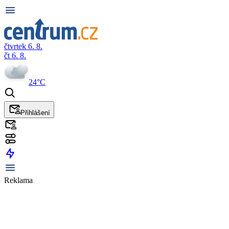
čtvrtek 6. 8.
čt 6. 8.
24°C
Přihlášení
Reklama