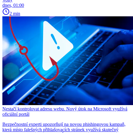
dnes, 01:00
2 min
Nestačí kontrolovat adresu webu. Nový útok na Microsoft využívá
oficiální portál
Bezpečnostní experti upozorňují na novou phishingovou kampaň,
která místo falešných přihlašovacích stránek využívá skutečný