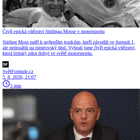
Čtyři epická vítězství Stirlinga Mosse v motorsportu
Stirling Moss patří k nejlepším jezdcům, kteří závodili ve formuli 1,
ale nedosáhli na mistrovský titul. Vybrali jsme čtyři epická vítězství,
která britský pilot dobyl ve světě motorsportu.
SvětFormule.cz
5. 8. 2026, 21:07
3 min