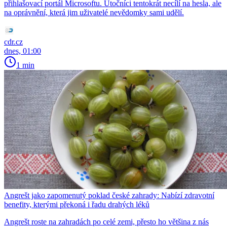
přihlašovací portál Microsoftu. Útočníci tentokrát necílí na hesla, ale
na oprávnění, která jim uživatelé nevědomky sami udělí.
cdr.cz
dnes, 01:00
1 min
Angrešt jako zapomenutý poklad české zahrady: Nabízí zdravotní
benefity, kterými překoná i řadu drahých léků
Angrešt roste na zahradách po celé zemi, přesto ho většina z nás