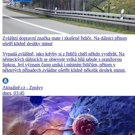
Zvláštní dopravní značka mate i zkušené řidiče. Na dálnici přitom
ušetří klidně desítky minut
Vypadá zvláštně, jako kdyby si z řidičů chtěl někdo vystřelit. Na
německých dálnicích se objevuje velká bílá tabule s oranžovou
šipkou. Její význam často uniká i místním řidičům, přitom v
některých případech zvládne ušetřit klidně několik desítek minut.
Aktuálně.cz - Zprávy
dnes, 03:45