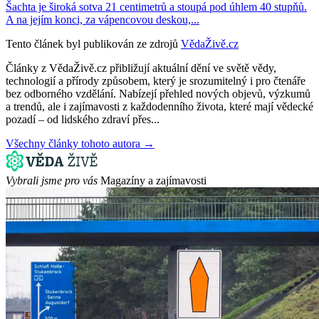
Šachta je široká sotva 21 centimetrů a stoupá pod úhlem 40 stupňů.
A na jejím konci, za vápencovou deskou,...
Tento článek byl publikován ze zdrojů
VědaŽivě.cz
Články z VědaŽivě.cz přibližují aktuální dění ve světě vědy,
technologií a přírody způsobem, který je srozumitelný i pro čtenáře
bez odborného vzdělání. Nabízejí přehled nových objevů, výzkumů
a trendů, ale i zajímavosti z každodenního života, které mají vědecké
pozadí – od lidského zdraví přes...
Všechny články tohoto autora →
Vybrali jsme pro vás
Magazíny a zajímavosti