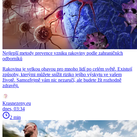
Nejlepší metody prevence vzniku rakoviny podle zahraničních
odborníků
Rakovina je velkou obavou pro mnoho lidí po celém světě. Existují
způsoby, kterými můžete snížit riziko jejího výskytu ve vašem
životě. Samozřejmě vám nic nezaručí, ale budete žít rozhodně
zdravěji.
Krasnezeny.eu
dnes, 03:34
2 min