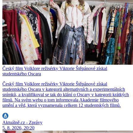
Český film Volklore režisérky Viktorie Štěpánové získal
studentského Oscara
Český film Volklore režisérky Viktorie Štěpánové získal
studentského Oscara v kategorii alternativních a experimentálních
snímků, a kvalifikoval se tak do klání o Oscary v kategorii krátkých
filmů. Na svém webu o tom informovala Akademie filmového
umění a věd, která vyznamenala celkem 12 studentských filmů.
Aktuálně.cz - Zprávy
5. 8. 2026, 20:20