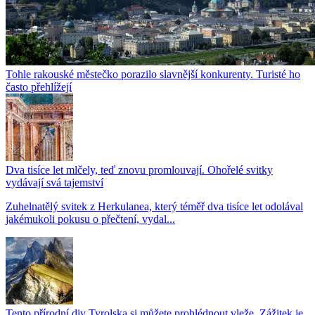
Tohle rakouské městečko porazilo slavnější konkurenty. Turisté ho
často přehlížejí
Dva tisíce let mlčely, teď znovu promlouvají. Ohořelé svitky
vydávají svá tajemství
Zuhelnatělý svitek z Herkulanea, který téměř dva tisíce let odolával
jakémukoli pokusu o přečtení, vydal...
Tento přírodní div Tyrolska si můžete prohlédnout vleže. Zážitek je