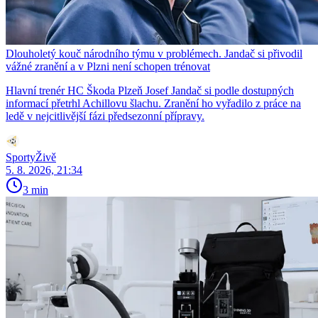
Dlouholetý kouč národního týmu v problémech. Jandač si přivodil
vážné zranění a v Plzni není schopen trénovat
Hlavní trenér HC Škoda Plzeň Josef Jandač si podle dostupných
informací přetrhl Achillovu šlachu. Zranění ho vyřadilo z práce na
ledě v nejcitlivější fázi předsezonní přípravy.
SportyŽivě
5. 8. 2026, 21:34
3 min