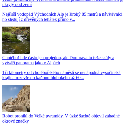
ukrytý pod zemí
Nejširší vodopád Východních Alp je široký 85 metrů a návštěvníci
ho sledují z dřevěných lehátek přímo v...
Chotěboř lidé často jen projedou, ale Doubrava tu řeže skály a
vytváří panorama jako v Alpách
Tři kilometry od chotěbořského náměstí se nenápadná vysočinská
krajina rozevře do kaňonu hlubokého až 60...
Robot pronikl do Velké pyramidy. V úzké šachtě objevil záhadné
okrové značky