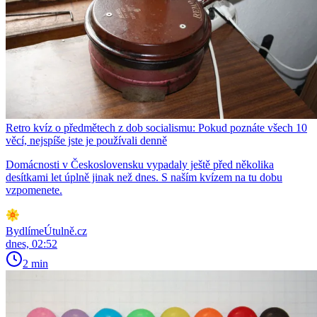
Retro kvíz o předmětech z dob socialismu: Pokud poznáte všech 10
věcí, nejspíše jste je používali denně
Domácnosti v Československu vypadaly ještě před několika
desítkami let úplně jinak než dnes. S naším kvízem na tu dobu
vzpomenete.
BydlímeÚtulně.cz
dnes, 02:52
2 min