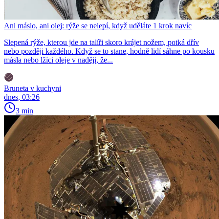
Ani máslo, ani olej: rýže se nelepí, když uděláte 1 krok navíc
Slepená rýže, kterou jde na talíři skoro krájet nožem, potká dřív
nebo později každého. Když se to stane, hodně lidí sáhne po kousku
másla nebo lžíci oleje v naději, že...
Bruneta v kuchyni
dnes, 03:26
3 min