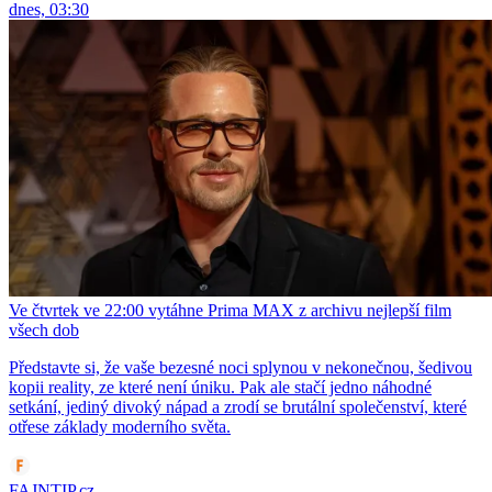
dnes, 03:30
Ve čtvrtek ve 22:00 vytáhne Prima MAX z archivu nejlepší film
všech dob
Představte si, že vaše bezesné noci splynou v nekonečnou, šedivou
kopii reality, ze které není úniku. Pak ale stačí jedno náhodné
setkání, jediný divoký nápad a zrodí se brutální společenství, které
otřese základy moderního světa.
FAJNTIP.cz