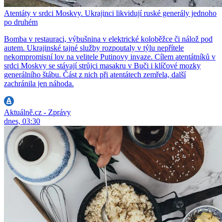
Atentáty v srdci Moskvy. Ukrajinci likvidují ruské generály jednoho
po druhém
Bomba v restauraci, výbušnina v elektrické koloběžce či nálož pod
autem. Ukrajinské tajné služby rozpoutaly v týlu nepřítele
nekompromisní lov na velitele Putinovy invaze. Cílem atentátníků v
srdci Moskvy se stávají strůjci masakru v Buči i klíčové mozky
generálního štábu. Část z nich při atentátech zemřela, další
zachránila jen náhoda.
Aktuálně.cz - Zprávy
dnes, 03:30