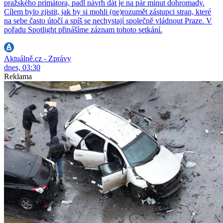
pražského primátora, padl návrh dát je na pár minut dohromady.
Cílem bylo zjistit, jak by si mohli (ne)rozumět zástupci stran, které
na sebe často útočí a spíš se nechystají společně vládnout Praze. V
pořadu Spotlight přinášíme záznam tohoto setkání.
Aktuálně.cz - Zprávy
dnes, 03:30
Reklama