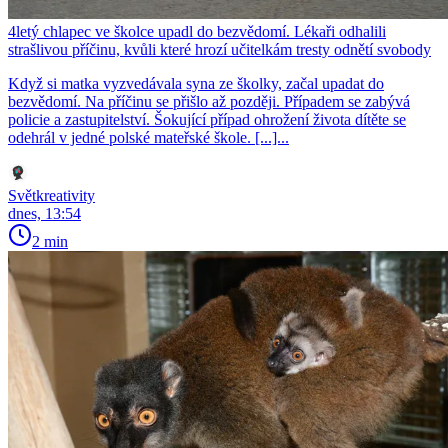
4letý chlapec ve školce upadl do bezvědomí. Lékaři odhalili
strašlivou příčinu, kvůli které hrozí učitelkám tresty odnětí svobody
Když si matka vyzvedávala syna ze školky, začal upadat do
bezvědomí. Na příčinu se přišlo až později. Případem se zabývá
policie a zastupitelství. Šokující případ ohrožení života dítěte se
odehrál v jedné polské mateřské škole. [...]...
Světkreativity
dnes, 13:54
2 min