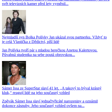
svět televizních kamer před lety vyměnil...
Nejmladší syn Bolka Polívky Jan ukázal svou partnerku. Vždyť to
je celá Vlastička z Dědictví, píší lidé
Jan Polívka tvoří pár s mladou herečkou Anetou Kalertovou.
Půvabná studentka na sebe poutá obrovskou...
Sámer Issa ze SuperStar slaví 41 let. „A takový to býval krásný
kluk,“ reagují lidé na jeho současný vzhled
Zpěvák Sámer Issa slaví jednačtyřicáté narozeniny a oznámil
dokonce zásnuby. Jeho současný vzhled ovšem na...