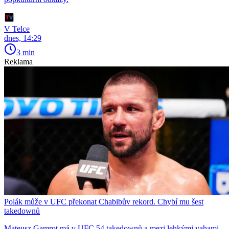
V Telce
dnes, 14:29
3 min
Reklama
Polák může v UFC překonat Chabibův rekord. Chybí mu šest
takedownů
Mateusz Gamrot má v UFC 54 takedownů a mezi lehkými vahami