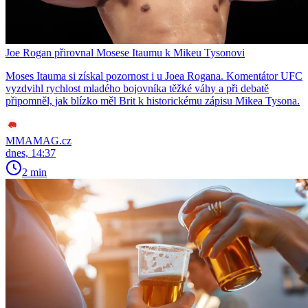
Joe Rogan přirovnal Mosese Itaumu k Mikeu Tysonovi
Moses Itauma si získal pozornost i u Joea Rogana. Komentátor UFC
vyzdvihl rychlost mladého bojovníka těžké váhy a při debatě
připomněl, jak blízko měl Brit k historickému zápisu Mikea Tysona.
MMAMAG.cz
dnes, 14:37
2 min