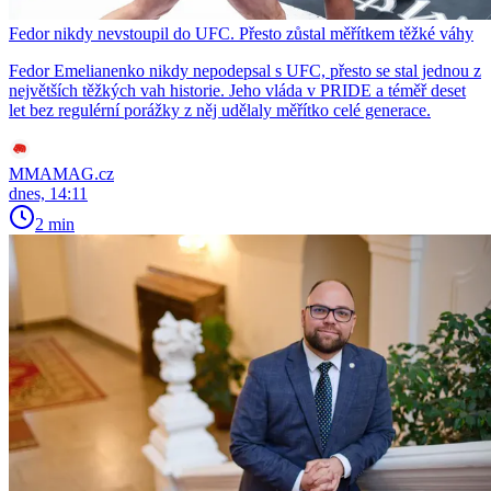
Fedor nikdy nevstoupil do UFC. Přesto zůstal měřítkem těžké váhy
Fedor Emelianenko nikdy nepodepsal s UFC, přesto se stal jednou z
největších těžkých vah historie. Jeho vláda v PRIDE a téměř deset
let bez regulérní porážky z něj udělaly měřítko celé generace.
MMAMAG.cz
dnes, 14:11
2 min