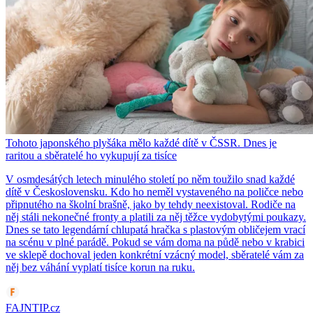
Tohoto japonského plyšáka mělo každé dítě v ČSSR. Dnes je
raritou a sběratelé ho vykupují za tisíce
V osmdesátých letech minulého století po něm toužilo snad každé
dítě v Československu. Kdo ho neměl vystaveného na poličce nebo
připnutého na školní brašně, jako by tehdy neexistoval. Rodiče na
něj stáli nekonečné fronty a platili za něj těžce vydobytými poukazy.
Dnes se tato legendární chlupatá hračka s plastovým obličejem vrací
na scénu v plné parádě. Pokud se vám doma na půdě nebo v krabici
ve sklepě dochoval jeden konkrétní vzácný model, sběratelé vám za
něj bez váhání vyplatí tisíce korun na ruku.
FAJNTIP.cz