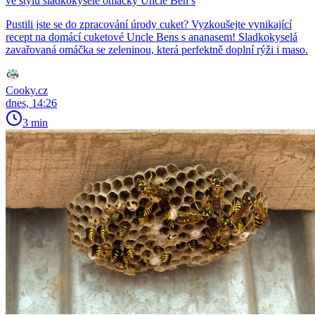
ve stylu sladkokyselé omáčky Uncle Ben’s
Pustili jste se do zpracování úrody cuket? Vyzkoušejte vynikající
recept na domácí cuketové Uncle Bens s ananasem! Sladkokyselá
zavařovaná omáčka se zeleninou, která perfektně doplní rýži i maso.
Cooky.cz
dnes, 14:26
3 min