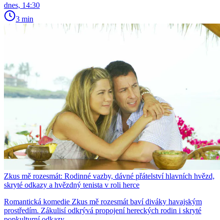
dnes, 14:30
3 min
Zkus mě rozesmát: Rodinné vazby, dávné přátelství hlavních hvězd,
skryté odkazy a hvězdný tenista v roli herce
Romantická komedie Zkus mě rozesmát baví diváky havajským
prostředím. Zákulisí odkrývá propojení hereckých rodin i skryté
popkulturní odkazy.