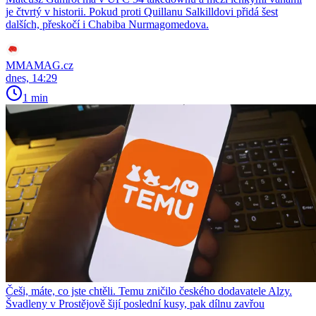
je čtvrtý v historii. Pokud proti Quillanu Salkilldovi přidá šest
dalších, přeskočí i Chabiba Nurmagomedova.
MMAMAG.cz
dnes, 14:29
1 min
Češi, máte, co jste chtěli. Temu zničilo českého dodavatele Alzy.
Švadleny v Prostějově šijí poslední kusy, pak dílnu zavřou