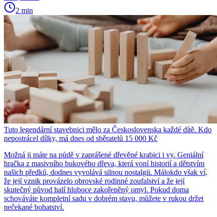
2 min
Tuto legendární stavebnici mělo za Československa každé dítě. Kdo
nepostrácel dílky, má dnes od sběratelů 15 000 Kč
Možná ji máte na půdě v zaprášené dřevěné krabici i vy. Geniální
hračka z masivního bukového dřeva, která voní historií a dětstvím
našich předků, dodnes vyvolává silnou nostalgii. Málokdo však ví,
že její vznik provázelo obrovské rodinné zoufalství a že její
skutečný původ halí hluboce zakořeněný omyl. Pokud doma
schováváte kompletní sadu v dobrém stavu, můžete v rukou držet
nečekané bohatství.