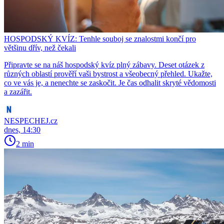
HOSPODSKÝ KVÍZ: Tenhle souboj se znalostmi končí pro
většinu dřív, než čekali
Připravte se na náš hospodský kvíz plný zábavy. Deset otázek z
různých oblastí prověří vaši bystrost a všeobecný přehled. Ukažte,
co ve vás je, a nenechte se zaskočit. Je čas odhalit skryté vědomosti
a zazářit.
NESPECHEJ.cz
dnes, 14:30
2 min