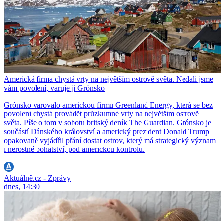
Americká firma chystá vrty na největším ostrově světa. Nedali jsme
vám povolení, varuje ji Grónsko
Grónsko varovalo americkou firmu Greenland Energy, která se bez
povolení chystá provádět průzkumné vrty na největším ostrově
světa. Píše o tom v sobotu britský deník The Guardian. Grónsko je
součástí Dánského království a americký prezident Donald Trump
opakovaně vyjádřil přání dostat ostrov, který má strategický význam
i nerostné bohatství, pod americkou kontrolu.
Aktuálně.cz - Zprávy
dnes, 14:30