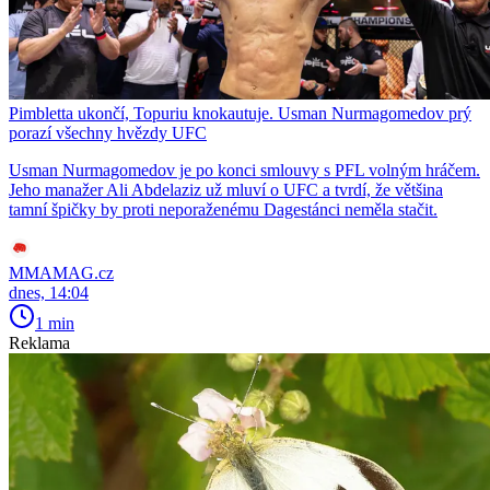
Pimbletta ukončí, Topuriu knokautuje. Usman Nurmagomedov prý
porazí všechny hvězdy UFC
Usman Nurmagomedov je po konci smlouvy s PFL volným hráčem.
Jeho manažer Ali Abdelaziz už mluví o UFC a tvrdí, že většina
tamní špičky by proti neporaženému Dagestánci neměla stačit.
MMAMAG.cz
dnes, 14:04
1 min
Reklama