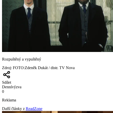
Rozpuštěný a vypuštěný
Zdroj
:
FOTO:Zdeněk Dukát / distr. TV Nova
Sdílet
Denní
výzva
0
Reklama
Další články z
ReadZone