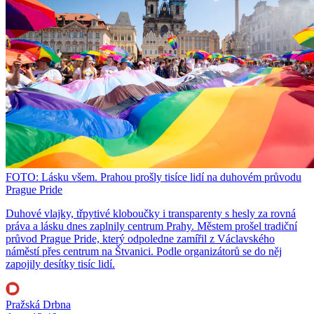
FOTO: Lásku všem. Prahou prošly tisíce lidí na duhovém průvodu
Prague Pride
Duhové vlajky, třpytivé kloboučky i transparenty s hesly za rovná
práva a lásku dnes zaplnily centrum Prahy. Městem prošel tradiční
průvod Prague Pride, který odpoledne zamířil z Václavského
náměstí přes centrum na Štvanici. Podle organizátorů se do něj
zapojily desítky tisíc lidí.
Pražská Drbna