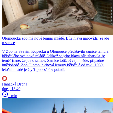
Olomoucká zoo má nové lemuří mládě. Bílá hlava napovídá, že jde
o samce
V Zoo na Svatém Kopečku u Olomouce představila samice lemura
běločelého své nové mládě. Jelikož se jeho hlava bíle zbarvila, je
téměř jasné, že jde o samce. Samice totiž bývají hnědé, případně
hnědošedé. Zoo Olomouc chová lemury běločelé od roku 1989,
letošní mládě je čtyřiapadesáté v pořadí.
Hanácká Drbna
dnes, 13:49
1 min