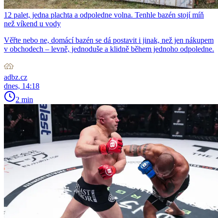
12 palet, jedna plachta a odpoledne volna. Tenhle bazén stojí míň
než víkend u vody
Věřte nebo ne, domácí bazén se dá postavit i jinak, než jen nákupem
v obchodech – levně, jednoduše a klidně během jednoho odpoledne.
adbz.cz
dnes, 14:18
2 min