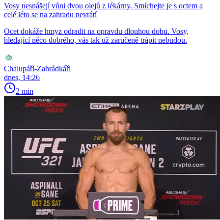
Vosy nesnášejí vůni dvou olejů z lékárny. Smíchejte je s octem a
celé léto se na zahradu nevrátí
Ocet dokáže hmyz odradit na opravdu dlouhou dobu. Vosy,
hledající něco dobrého, vás tak už zaručeně trápit nebudou.
Chalupáři-Zahrádkáři
dnes, 14:26
2 min