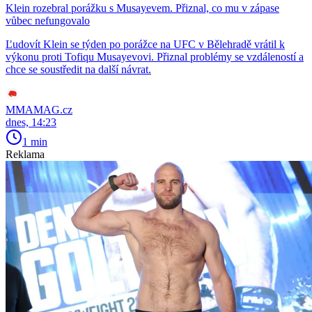
Klein rozebral porážku s Musayevem. Přiznal, co mu v zápase
vůbec nefungovalo
Ľudovít Klein se týden po porážce na UFC v Bělehradě vrátil k
výkonu proti Tofiqu Musayevovi. Přiznal problémy se vzdáleností a
chce se soustředit na další návrat.
MMAMAG.cz
dnes, 14:23
1 min
Reklama