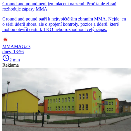
Ground and pound není jen mlácení na zemi. Proč tahle zbraň
rozhoduje zápasy MMA
Ground and pound patří k nejtypičtějším zbraním MMA. Nejde jen
o sérii úderů shora, ale o spojení kontroly, pozice a úderů, které
mohou otevřít cestu k TKO nebo rozhodnout celý zápas.
MMAMAG.cz
dnes, 13:56
2 min
Reklama