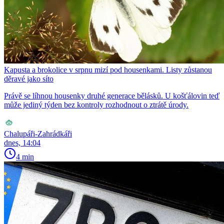
Kapusta a brokolice v srpnu mizí pod housenkami. Listy zůstanou
děravé jako síto
Právě se líhnou housenky druhé generace bělásků. U košťálovin teď
může jediný týden bez kontroly rozhodnout o ztrátě úrody.
Chalupáři-Zahrádkáři
dnes, 14:04
4 min