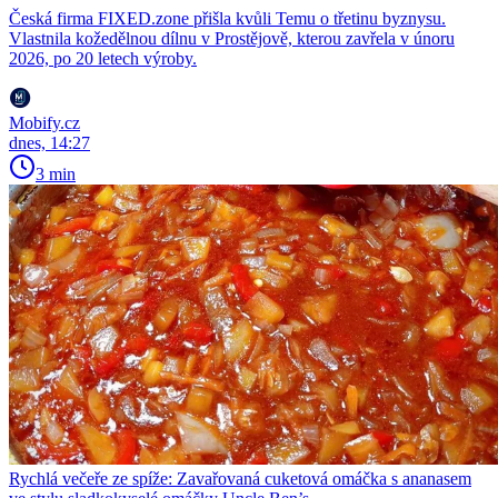
Česká firma FIXED.zone přišla kvůli Temu o třetinu byznysu.
Vlastnila kožedělnou dílnu v Prostějově, kterou zavřela v únoru
2026, po 20 letech výroby.
Mobify.cz
dnes, 14:27
3 min
Rychlá večeře ze spíže: Zavařovaná cuketová omáčka s ananasem