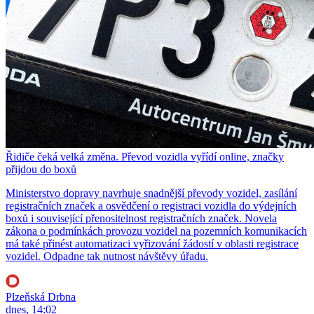
Řidiče čeká velká změna. Převod vozidla vyřídí online, značky
přijdou do boxů
Ministerstvo dopravy navrhuje snadnější převody vozidel, zasílání
registračních značek a osvědčení o registraci vozidla do výdejních
boxů i související přenositelnost registračních značek. Novela
zákona o podmínkách provozu vozidel na pozemních komunikacích
má také přinést automatizaci vyřizování žádostí v oblasti registrace
vozidel. Odpadne tak nutnost návštěvy úřadu.
Plzeňská Drbna
dnes, 14:02