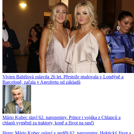
Vivien Babišová oslavila 26 let. Přestože studovala v Londýně a
Barceloně, začala v Agrofertu od základů
Mário Kubec slaví 62. narozeniny. Prince i vojáka z Chlapců a
chlapů vyměnil za traktory, koně a život na ranči
Herec Mário Kubec oslaví v neděli 62. narozeniny. Hektický život a