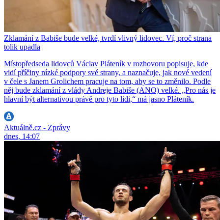
Zklamání z Babiše bude velké, tvrdí vlivný lidovec. Ví, proč strana
tolik upadla
Místopředseda lidovců Václav Pláteník v rozhovoru popisuje, kde
vidí příčiny nízké podpory své strany, a naznačuje, jak nové vedení
v čele s Janem Grolichem pracuje na tom, aby se to změnilo. Podle
něj bude zklamání z vlády Andreje Babiše (ANO) velké. „Pro nás je
hlavní být alternativou právě pro tyto lidi,“ má jasno Pláteník.
Aktuálně.cz - Zprávy
dnes, 14:07