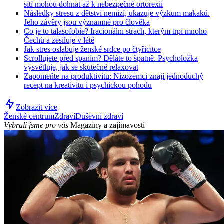
sítí mohou dohnat až k nebezpečné ortorexii
Následky stresu z dětství nemizí, ukazuje výzkum makaků.
Jeho závěry jsou významné pro člověka
Co je to talasofobie? Iracionální strach, kterým trpí mnoho
Čechů a zesiluje v létě
Jak stres oslabuje ženské srdce po čtyřicítce
Scrollujete před spaním? Děláte to špatně. Psycholožka
vysvětluje, jak se skutečně relaxovat
Zapomeňte na produktivitu: Nizozemci znají jednoduchý
recept na kreativitu i psychickou pohodu
Zobrazit více
Ženské centrum
Zdraví
Duševní zdraví
Vybrali jsme pro vás
Magazíny a zajímavosti