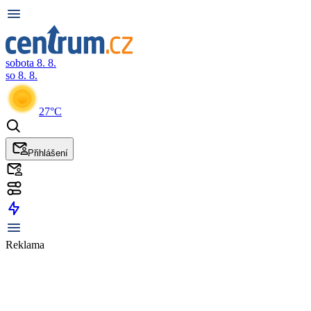
sobota 8. 8.
so 8. 8.
27°C
Přihlášení
Reklama