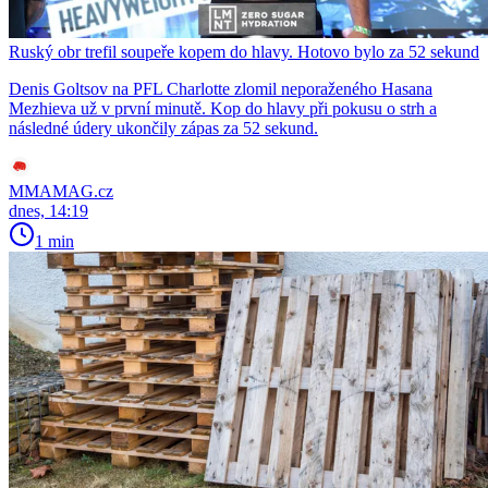
Ruský obr trefil soupeře kopem do hlavy. Hotovo bylo za 52 sekund
Denis Goltsov na PFL Charlotte zlomil neporaženého Hasana
Mezhieva už v první minutě. Kop do hlavy při pokusu o strh a
následné údery ukončily zápas za 52 sekund.
MMAMAG.cz
dnes, 14:19
1 min