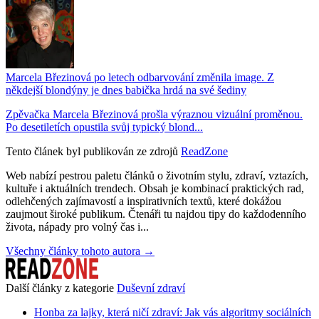
Marcela Březinová po letech odbarvování změnila image. Z
někdejší blondýny je dnes babička hrdá na své šediny
Zpěvačka Marcela Březinová prošla výraznou vizuální proměnou.
Po desetiletích opustila svůj typický blond...
Tento článek byl publikován ze zdrojů
ReadZone
Web nabízí pestrou paletu článků o životním stylu, zdraví, vztazích,
kultuře i aktuálních trendech. Obsah je kombinací praktických rad,
odlehčených zajímavostí a inspirativních textů, které dokážou
zaujmout široké publikum. Čtenáři tu najdou tipy do každodenního
života, nápady pro volný čas i...
Všechny články tohoto autora →
Další články z kategorie
Duševní zdraví
Honba za lajky, která ničí zdraví: Jak vás algoritmy sociálních