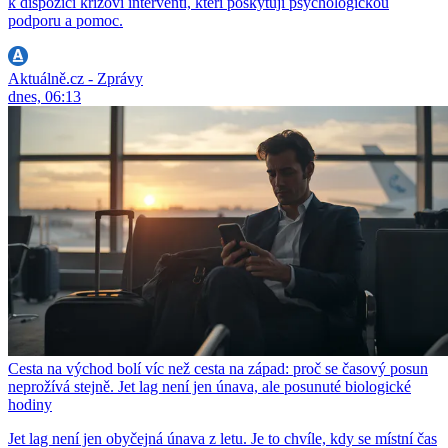
k dispozici krizoví interventi, kteří poskytují psychologickou
podporu a pomoc.
Aktuálně.cz - Zprávy
dnes, 06:13
Cesta na východ bolí víc než cesta na západ: proč se časový posun
neprožívá stejně. Jet lag není jen únava, ale posunuté biologické
hodiny
Jet lag není jen obyčejná únava z letu. Je to chvíle, kdy se místní čas