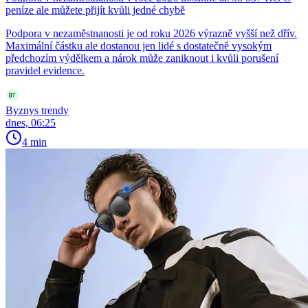
peníze ale můžete přijít kvůli jedné chybě
Podpora v nezaměstnanosti je od roku 2026 výrazně vyšší než dřív.
Maximální částku ale dostanou jen lidé s dostatečně vysokým
předchozím výdělkem a nárok může zaniknout i kvůli porušení
pravidel evidence.
Byznys trendy
dnes, 06:25
4 min