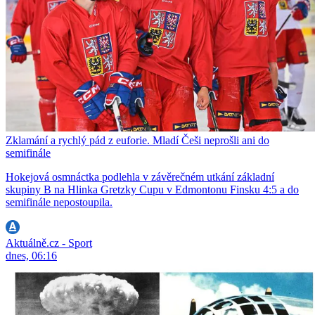
Zklamání a rychlý pád z euforie. Mladí Češi neprošli ani do
semifinále
Hokejová osmnáctka podlehla v závěrečném utkání základní
skupiny B na Hlinka Gretzky Cupu v Edmontonu Finsku 4:5 a do
semifinále nepostoupila.
Aktuálně.cz - Sport
dnes, 06:16