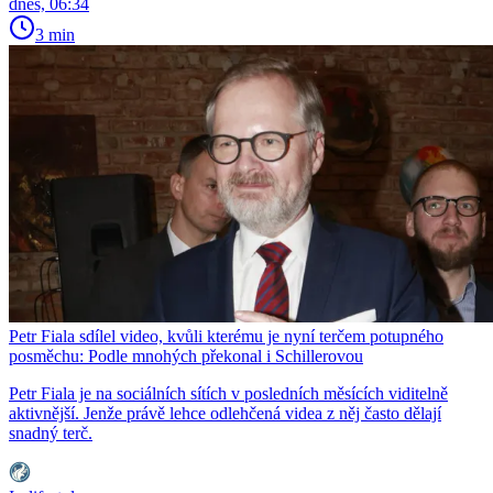
dnes, 06:34
3 min
Petr Fiala sdílel video, kvůli kterému je nyní terčem potupného
posměchu: Podle mnohých překonal i Schillerovou
Petr Fiala je na sociálních sítích v posledních měsících viditelně
aktivnější. Jenže právě lehce odlehčená videa z něj často dělají
snadný terč.