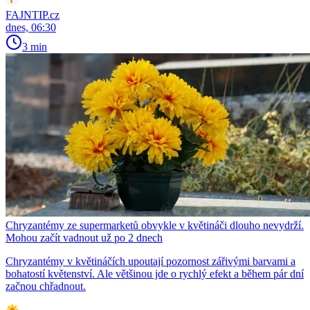
FAJNTIP.cz
dnes, 06:30
3 min
Chryzantémy ze supermarketů obvykle v květináči dlouho nevydrží.
Mohou začít vadnout už po 2 dnech
Chryzantémy v květináčích upoutají pozornost zářivými barvami a
bohatostí květenství. Ale většinou jde o rychlý efekt a během pár dní
začnou chřadnout.