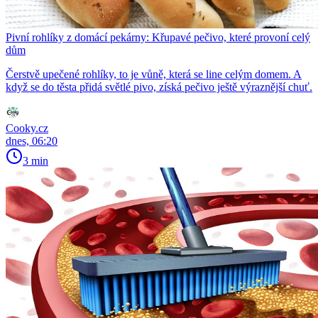
Pivní rohlíky z domácí pekárny: Křupavé pečivo, které provoní celý
dům
Čerstvě upečené rohlíky, to je vůně, která se line celým domem. A
když se do těsta přidá světlé pivo, získá pečivo ještě výraznější chuť.
Cooky.cz
dnes, 06:20
3 min