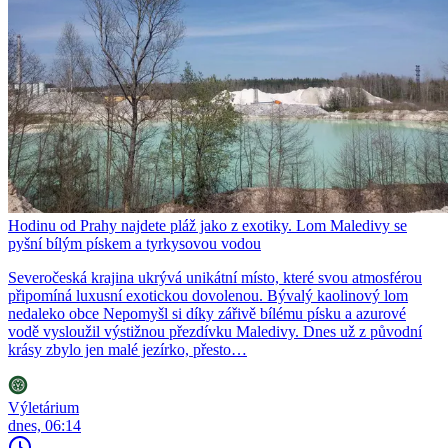
Hodinu od Prahy najdete pláž jako z exotiky. Lom Maledivy se
pyšní bílým pískem a tyrkysovou vodou
Severočeská krajina ukrývá unikátní místo, které svou atmosférou
připomíná luxusní exotickou dovolenou. Bývalý kaolinový lom
nedaleko obce Nepomyšl si díky zářivě bílému písku a azurové
vodě vysloužil výstižnou přezdívku Maledivy. Dnes už z původní
krásy zbylo jen malé jezírko, přesto…
Výletárium
dnes, 06:14