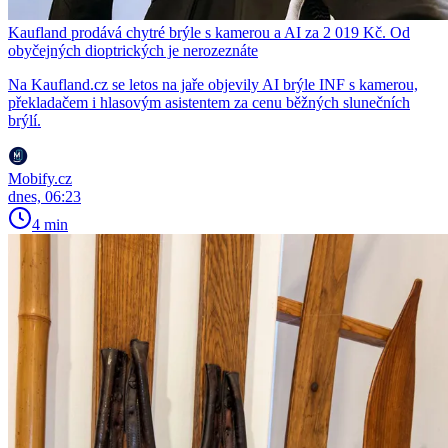
Kaufland prodává chytré brýle s kamerou a AI za 2 019 Kč. Od
obyčejných dioptrických je nerozeznáte
Na Kaufland.cz se letos na jaře objevily AI brýle INF s kamerou,
překladačem i hlasovým asistentem za cenu běžných slunečních
brýlí.
Mobify.cz
dnes, 06:23
4 min