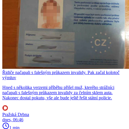
Řidiče načapali s falešným průkazem invalidy. Pak začal kolotoč
výmluv
Hned s několika verzemi příběhu přišel muž, kterého strážníci
načapali s falešným průkazem invalidy za čelním sklem auta.
Nakonec dostal pokutu, vše ale bude ještě řešit státní policie.
Pražská Drbna
dnes, 06:46
1 min