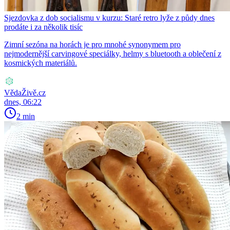
Sjezdovka z dob socialismu v kurzu: Staré retro lyže z půdy dnes
prodáte i za několik tisíc
Zimní sezóna na horách je pro mnohé synonymem pro
nejmodernější carvingové speciálky, helmy s bluetooth a oblečení z
kosmických materiálů.
VědaŽivě.cz
dnes, 06:22
2 min