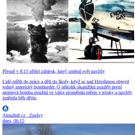
Přesně v 8:15 přišel záblesk, který změnil svět navždy
Lidé mířili do práce a děti do školy, když se nad Hirošimou objevil
jediný americký bombardér. O několik okamžiků později první
atomová bomba použitá ve válce proměnila město v trosky a navždy
změnila běh dějin.
Aktuálně.cz - Zprávy
dnes, 06:15