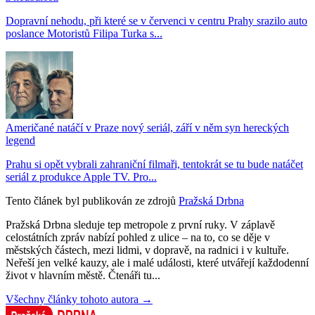
Dopravní nehodu, při které se v červenci v centru Prahy srazilo auto
poslance Motoristů Filipa Turka s...
Američané natáčí v Praze nový seriál, září v něm syn hereckých
legend
Prahu si opět vybrali zahraniční filmaři, tentokrát se tu bude natáčet
seriál z produkce Apple TV. Pro...
Tento článek byl publikován ze zdrojů
Pražská Drbna
Pražská Drbna sleduje tep metropole z první ruky. V záplavě
celostátních zpráv nabízí pohled z ulice – na to, co se děje v
městských částech, mezi lidmi, v dopravě, na radnici i v kultuře.
Neřeší jen velké kauzy, ale i malé události, které utvářejí každodenní
život v hlavním městě. Čtenáři tu...
Všechny články tohoto autora →