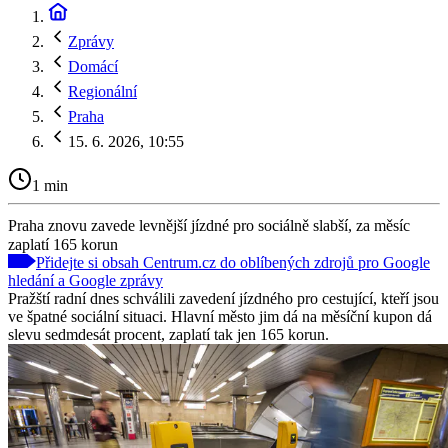
Zprávy
Domácí
Regionální
Praha
15. 6. 2026, 10:55
1 min
Praha znovu zavede levnější jízdné pro sociálně slabší, za měsíc
zaplatí 165 korun
Přidejte si obsah Centrum.cz do oblíbených zdrojů pro Google
hledání a Google zprávy
Pražští radní dnes schválili zavedení jízdného pro cestující, kteří jsou
ve špatné sociální situaci. Hlavní město jim dá na měsíční kupon dá
slevu sedmdesát procent, zaplatí tak jen 165 korun.