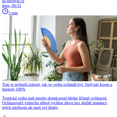
In-lifestyle.cz
dnes, 06:32
3 min
Toto je nejlepší způsob, jak ve vedru ochladit byt. Stojí pár korun a
funguje 100%
Tropická vedra nutí mnoho domácností hledat účinné ochlazení.
Ochlazovače vzduchu slibují rychlou úlevu bez složité instalace,
jejich možnosti ale mají své limity.