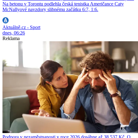
Na betonu v Torontu podlehla česká tenistka Američance Caty
McNallyové navzdory slibnému začátku 6:7, 1:6.
Aktuálně.cz - Sport
dnes, 06:26
Reklama
Podpora v nezaměstnanosti v roce 2026 dosáhne až 38 537 Kč. O