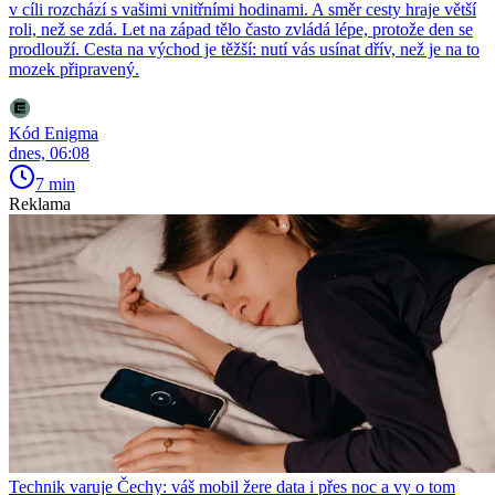
v cíli rozchází s vašimi vnitřními hodinami. A směr cesty hraje větší
roli, než se zdá. Let na západ tělo často zvládá lépe, protože den se
prodlouží. Cesta na východ je těžší: nutí vás usínat dřív, než je na to
mozek připravený.
Kód Enigma
dnes, 06:08
7 min
Reklama
Technik varuje Čechy: váš mobil žere data i přes noc a vy o tom