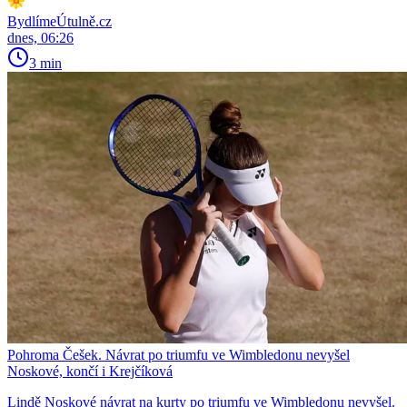
BydlímeÚtulně.cz
dnes, 06:26
3 min
Pohroma Češek. Návrat po triumfu ve Wimbledonu nevyšel
Noskové, končí i Krejčíková
Lindě Noskové návrat na kurty po triumfu ve Wimbledonu nevyšel.