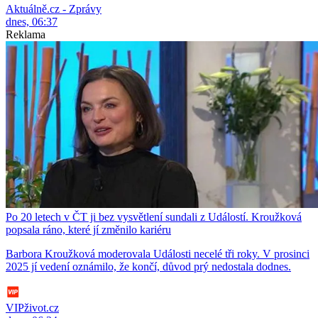
Aktuálně.cz - Zprávy
dnes, 06:37
Reklama
Po 20 letech v ČT ji bez vysvětlení sundali z Událostí. Kroužková
popsala ráno, které jí změnilo kariéru
Barbora Kroužková moderovala Události necelé tři roky. V prosinci
2025 jí vedení oznámilo, že končí, důvod prý nedostala dodnes.
VIPživot.cz