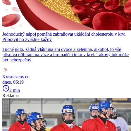
Jednoduchý nápoj pomáhá zabraňovat ukládání cholesterolu v krvi.
Připravit ho zvládne každý
Tučné jídlo, žádná vláknina ani ovoce a zelenina, alkohol, to vše
přispívá přibírání na váze a hromadění tuku v krvi. Takový tuk může
být nebezpečný.
Krasnezeny.eu
dnes, 06:19
2 min
Reklama