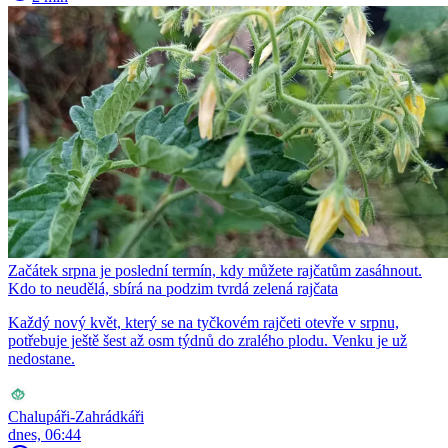
Začátek srpna je poslední termín, kdy můžete rajčatům zasáhnout.
Kdo to neudělá, sbírá na podzim tvrdá zelená rajčata
Každý nový květ, který se na tyčkovém rajčeti otevře v srpnu,
potřebuje ještě šest až osm týdnů do zralého plodu. Venku je už
nedostane.
Chalupáři-Zahrádkáři
dnes, 06:44