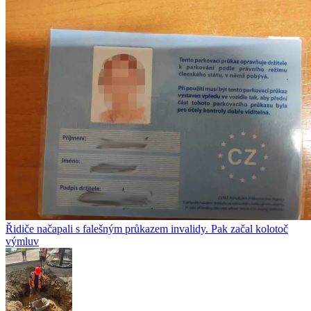
Řidiče načapali s falešným průkazem invalidy. Pak začal kolotoč
výmluv