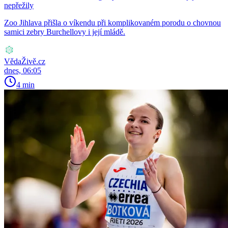
nepřežily
Zoo Jihlava přišla o víkendu při komplikovaném porodu o chovnou
samici zebry Burchellovy i její mládě.
VědaŽivě.cz
dnes, 06:05
4 min