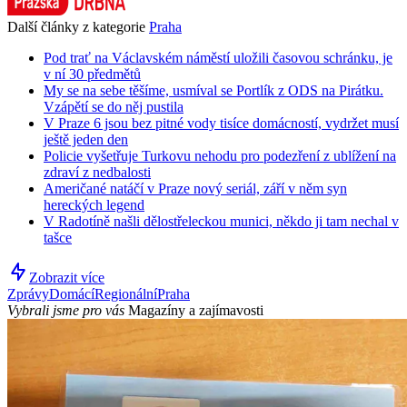
Další články z kategorie
Praha
Pod trať na Václavském náměstí uložili časovou schránku, je
v ní 30 předmětů
My se na sebe těšíme, usmíval se Portlík z ODS na Pirátku.
Vzápětí se do něj pustila
V Praze 6 jsou bez pitné vody tisíce domácností, vydržet musí
ještě jeden den
Policie vyšetřuje Turkovu nehodu pro podezření z ublížení na
zdraví z nedbalosti
Američané natáčí v Praze nový seriál, září v něm syn
hereckých legend
V Radotíně našli dělostřeleckou munici, někdo ji tam nechal v
tašce
Zobrazit více
Zprávy
Domácí
Regionální
Praha
Vybrali jsme pro vás
Magazíny a zajímavosti