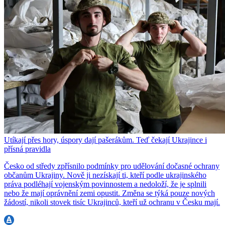
Utíkají přes hory, úspory dají pašerákům. Teď čekají Ukrajince i
přísná pravidla
Česko od středy zpřísnilo podmínky pro udělování dočasné ochrany
občanům Ukrajiny. Nově ji nezískají ti, kteří podle ukrajinského
práva podléhají vojenským povinnostem a nedoloží, že je splnili
nebo že mají oprávnění zemi opustit. Změna se týká pouze nových
žádostí, nikoli stovek tisíc Ukrajinců, kteří už ochranu v Česku mají.