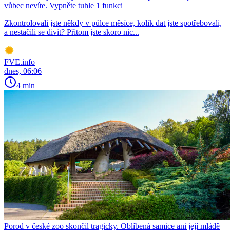
vůbec nevíte. Vypněte tuhle 1 funkci
Zkontrolovali jste někdy v půlce měsíce, kolik dat jste spotřebovali,
a nestačili se divit? Přitom jste skoro nic...
FVE.info
dnes, 06:06
4 min
Porod v české zoo skončil tragicky. Oblíbená samice ani její mládě