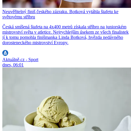
Neuvěřitelný finiš českého zázraku. Botková vytáhla štafetu ke
světovému stříbru
Česká smíšená štafeta na 4x400 metrů získala stříbro na juniorském
mistrovství světa v atletice. Nejrychlejším úsekem ze všech finalistek
jí k tomu pomohla finišmanka Linda Botková, hvězda nedávného
dorosteneckého mistrovství Evropy.
Aktuálně.cz - Sport
dnes, 06:01