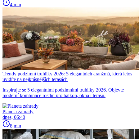
4 min
Trendy podzimní truhlíky 2026: 5 elegantních aranžmá, která letos
uvidíte na nejkrásnějších terasách
Inspirujte se 5 elegantními podzimními truhlíky 2026. Objevte
moderní kombinace rostlin pro balkon, okna i terasu.
Planeta zahrady
dnes, 06:40
8 min