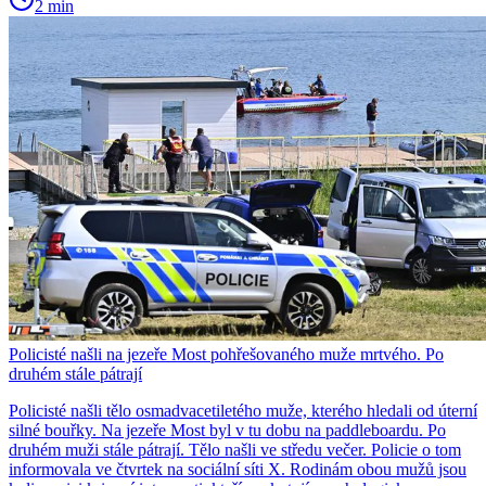
2 min
Policisté našli na jezeře Most pohřešovaného muže mrtvého. Po
druhém stále pátrají
Policisté našli tělo osmadvacetiletého muže, kterého hledali od úterní
silné bouřky. Na jezeře Most byl v tu dobu na paddleboardu. Po
druhém muži stále pátrají. Tělo našli ve středu večer. Policie o tom
informovala ve čtvrtek na sociální síti X. Rodinám obou mužů jsou