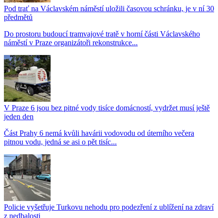
Pod trať na Václavském náměstí uložili časovou schránku, je v ní 30
předmětů
Do prostoru budoucí tramvajové tratě v horní části Václavského
náměstí v Praze organizátoři rekonstrukce...
V Praze 6 jsou bez pitné vody tisíce domácností, vydržet musí ještě
jeden den
Část Prahy 6 nemá kvůli havárii vodovodu od úterního večera
pitnou vodu, jedná se asi o pět tisíc...
Policie vyšetřuje Turkovu nehodu pro podezření z ublížení na zdraví
z nedbalosti