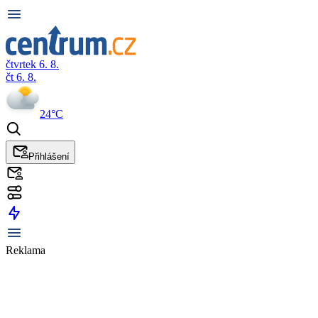
čtvrtek 6. 8.
čt 6. 8.
24°C
Přihlášení
Reklama