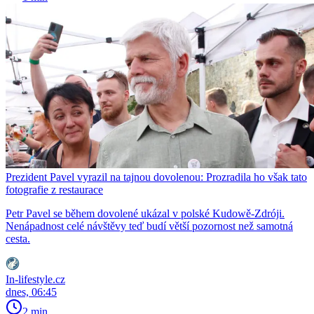
Prezident Pavel vyrazil na tajnou dovolenou: Prozradila ho však tato
fotografie z restaurace
Petr Pavel se během dovolené ukázal v polské Kudowě-Zdróji.
Nenápadnost celé návštěvy teď budí větší pozornost než samotná
cesta.
In-lifestyle.cz
dnes, 06:45
2 min