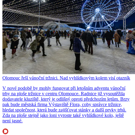
Olomouc řeší vánoční tržnici. Nad vyhlídkovým kolem visí otazník
V nové podobě by mohly fungovat při letošním adventu vánoční
trhy na ploše tržnice v centru Olomouce. Radnice již vysoutěžila
dodavatele kluziště, který je odlišný oproti předchozím letům. Brzy
pak bude městská firma Výstaviště Flora, coby správce tržnice,
hledat společnost, která bude zajišťovat stánky a další prvky trhů.
Zda na ploše stejně jako loni vyroste také vyhlídkové kolo, ještě
není jasné.