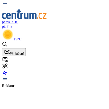
pátek 7. 8.
pá 7. 8.
19°C
Přihlášení
Reklama