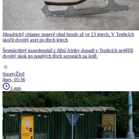
Jihoafrický chlapec poprvé obul brusle až ve 13 letech. V Teplicích
skočil dvojitý axel po třech letech
Šestnáctiletý krasobruslař z Jižní Afriky dopadl v Teplicích nejtěžší
dvojitý skok po pouhých třech sezonách na ledě.
SportyŽivě
dnes, 05:36
3 min