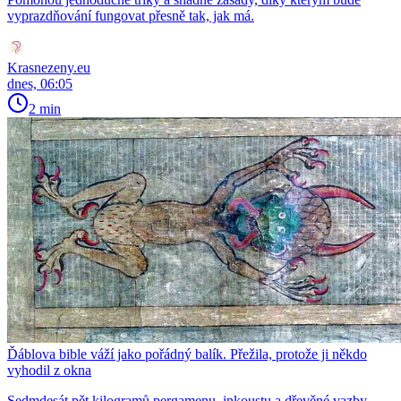
vyprazdňování fungovat přesně tak, jak má.
Krasnezeny.eu
dnes, 06:05
2 min
Ďáblova bible váží jako pořádný balík. Přežila, protože ji někdo
vyhodil z okna
Sedmdesát pět kilogramů pergamenu, inkoustu a dřevěné vazby.