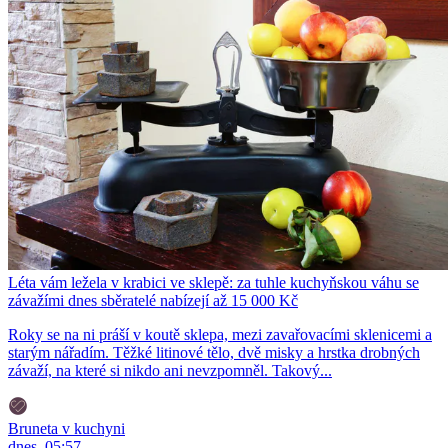
Léta vám ležela v krabici ve sklepě: za tuhle kuchyňskou váhu se
závažími dnes sběratelé nabízejí až 15 000 Kč
Roky se na ni práší v koutě sklepa, mezi zavařovacími sklenicemi a
starým nářadím. Těžké litinové tělo, dvě misky a hrstka drobných
závaží, na které si nikdo ani nevzpomněl. Takový...
Bruneta v kuchyni
dnes, 05:57