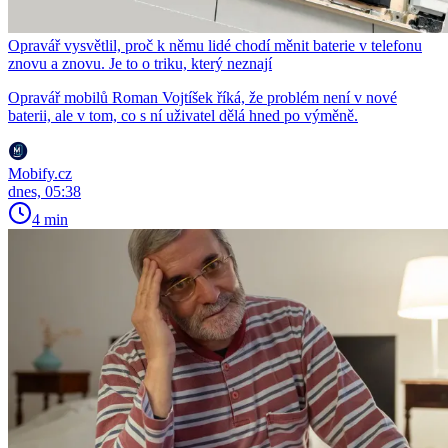
Opravář vysvětlil, proč k němu lidé chodí měnit baterie v telefonu
znovu a znovu. Je to o triku, který neznají
Opravář mobilů Roman Vojtíšek říká, že problém není v nové
baterii, ale v tom, co s ní uživatel dělá hned po výměně.
Mobify.cz
dnes, 05:38
4 min