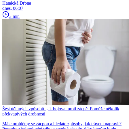
Hanácká Drbna
dnes, 06:07
3 min
Šest účinných způsobů, jak bojovat proti zácpě. Pomůže několik
překvapivých drobností
Máte problémy se zácpou a hledáte způsoby, jak trávení napravit?
Pomohou jednoduché triky a snadné zásady, díky kterým bude