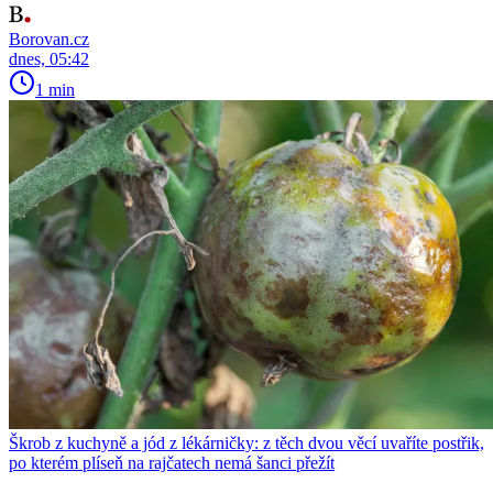
Borovan.cz
dnes, 05:42
1 min
Škrob z kuchyně a jód z lékárničky: z těch dvou věcí uvaříte postřik,
po kterém plíseň na rajčatech nemá šanci přežít