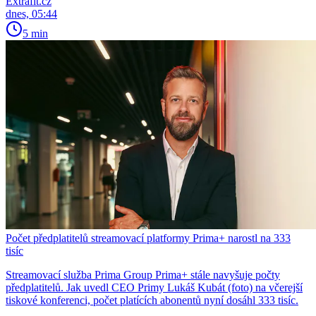
Extrafit.cz
dnes, 05:44
5 min
Počet předplatitelů streamovací platformy Prima+ narostl na 333
tisíc
Streamovací služba Prima Group Prima+ stále navyšuje počty
předplatitelů. Jak uvedl CEO Primy Lukáš Kubát (foto) na včerejší
tiskové konferenci, počet platících abonentů nyní dosáhl 333 tisíc.