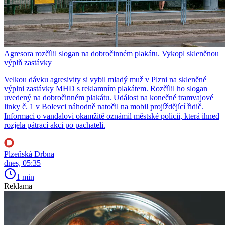
Agresora rozčílil slogan na dobročinném plakátu. Vykopl skleněnou
výplň zastávky
Velkou dávku agresivity si vybil mladý muž v Plzni na skleněné
výplni zastávky MHD s reklamním plakátem. Rozčílil ho slogan
uvedený na dobročinném plakátu. Událost na konečné tramvajové
linky č. 1 v Bolevci náhodně natočil na mobil projíždějící řidič.
Informaci o vandalovi okamžitě oznámil městské policii, která ihned
rozjela pátrací akci po pachateli.
Plzeňská Drbna
dnes, 05:35
1 min
Reklama