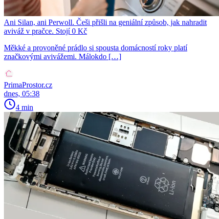
Ani Silan, ani Perwoll. Češi přišli na geniální způsob, jak nahradit
aviváž v pračce. Stojí 0 Kč
Měkké a provoněné prádlo si spousta domácností roky platí
značkovými avivážemi. Málokdo […]
PrimaProstor.cz
dnes, 05:38
4 min