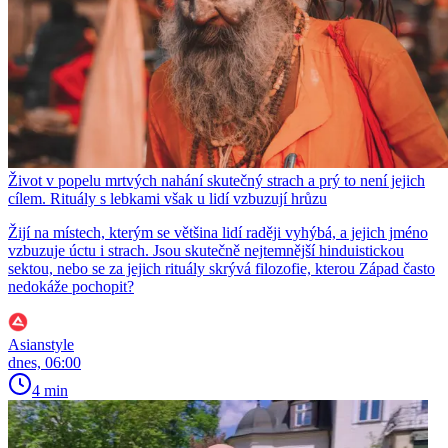
Život v popelu mrtvých nahání skutečný strach a prý to není jejich
cílem. Rituály s lebkami však u lidí vzbuzují hrůzu
Žijí na místech, kterým se většina lidí raději vyhýbá, a jejich jméno
vzbuzuje úctu i strach. Jsou skutečně nejtemnější hinduistickou
sektou, nebo se za jejich rituály skrývá filozofie, kterou Západ často
nedokáže pochopit?
Asianstyle
dnes, 06:00
4 min