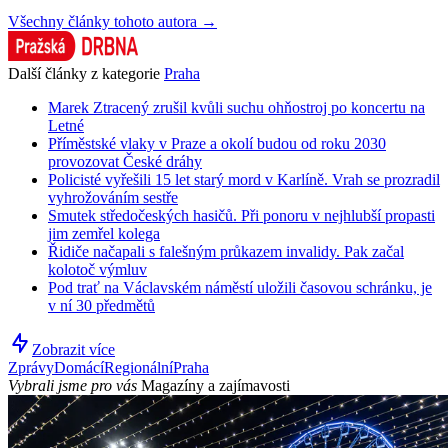
Všechny články tohoto autora →
Další články z kategorie
Praha
Marek Ztracený zrušil kvůli suchu ohňostroj po koncertu na
Letné
Příměstské vlaky v Praze a okolí budou od roku 2030
provozovat České dráhy
Policisté vyřešili 15 let starý mord v Karlíně. Vrah se prozradil
vyhrožováním sestře
Smutek středočeských hasičů. Při ponoru v nejhlubší propasti
jim zemřel kolega
Řidiče načapali s falešným průkazem invalidy. Pak začal
kolotoč výmluv
Pod trať na Václavském náměstí uložili časovou schránku, je
v ní 30 předmětů
Zobrazit více
Zprávy
Domácí
Regionální
Praha
Vybrali jsme pro vás
Magazíny a zajímavosti