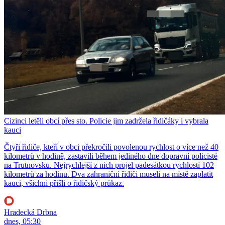
Cizinci letěli obcí přes sto. Policie jim zadržela řidičáky i vybrala
kauci
Čtyři řidiče, kteří v obci překročili povolenou rychlost o více než 40
kilometrů v hodině, zastavili během jediného dne dopravní policisté
na Trutnovsku. Nejrychlejší z nich projel padesátkou rychlostí 102
kilometrů za hodinu. Dva zahraniční řidiči museli na místě zaplatit
kauci, všichni přišli o řidičský průkaz.
Hradecká Drbna
dnes, 05:30