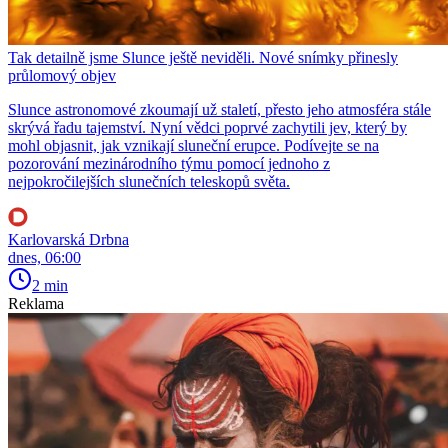
Tak detailně jsme Slunce ještě neviděli. Nové snímky přinesly
průlomový objev
Slunce astronomové zkoumají už staletí, přesto jeho atmosféra stále
skrývá řadu tajemství. Nyní vědci poprvé zachytili jev, který by
mohl objasnit, jak vznikají sluneční erupce. Podívejte se na
pozorování mezinárodního týmu pomocí jednoho z
nejpokročilejších slunečních teleskopů světa.
Karlovarská Drbna
dnes, 06:00
2 min
Reklama