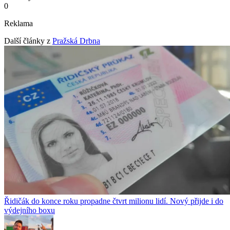
0
Reklama
Další články z
Pražská Drbna
Řidičák do konce roku propadne čtvrt milionu lidí. Nový přijde i do
výdejního boxu