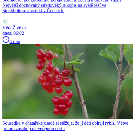
Největší dochovaný středověký rukopis na světě leží ve
Stockholmu, a vznikl v Čechách.
VědaŽivě.cz
dnes, 06:02
4 min
Sousedka v chatařské osadě si stěžuje, že jí děti obírají rybíz. Větve
přitom zasahují na veřejnou cestu