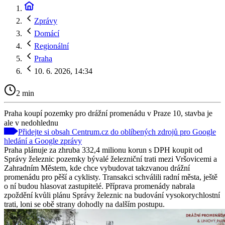
Zprávy
Domácí
Regionální
Praha
10. 6. 2026, 14:34
2 min
Praha koupí pozemky pro drážní promenádu v Praze 10, stavba je
ale v nedohlednu
Přidejte si obsah Centrum.cz do oblíbených zdrojů pro Google
hledání a Google zprávy
Praha plánuje za zhruba 332,4 milionu korun s DPH koupit od
Správy železnic pozemky bývalé železniční trati mezi Vršovicemi a
Zahradním Městem, kde chce vybudovat takzvanou drážní
promenádu pro pěší a cyklisty. Transakci schválili radní města, ještě
o ní budou hlasovat zastupitelé. Příprava promenády nabrala
zpoždění kvůli plánu Správy železnic na budování vysokorychlostní
trati, loni se obě strany dohodly na dalším postupu.