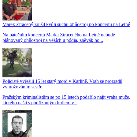
Marek Ztracený zrušil kvůli suchu ohňostroj po koncertu na Letné
Na pátečním koncertu Marka Ztraceného na Letné nebude
plánovaný ohňostroj na věžích u pódia, zpěvák ho...
Policisté vyřešili 15 let starý mord v Karlíně. Vrah se prozradil
vyhrožováním sestře
Pražským kriminalistům se po 15 letech podařilo najít vraha muže,
kterého našli s podříznutým hrdlem v...