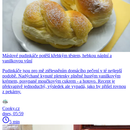
Máslové pudinkáče potěší křehkým těstem, hebkou náplní a
vanilkovou vůní
Pudinkáče jsou pro mě ztělesněním domácího pečení v té nejlepší
podobě. Nadýchané kynuté pletenky plněné hustým vanilkovým
krémem, posypané moučkovým cukrem - a hotovo. Recept je
překvapivě jednoduchý, výsledek ale vypadá, jako by přišel rovnou
z pekárny.
Cooky.cz
dnes, 05:59
5 min