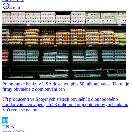
4 min
Potravinové banky v USA dostanou přes 50 milionů vajec. Darují je
firmy obviněné z domlouvání cen
Tři producenti ve Spojených státech obvinění z dlouhodobého
domlouvání cen vajec jich 53 milionů darují potravinovým bankám.
V červnu se na tom...
HN.cz