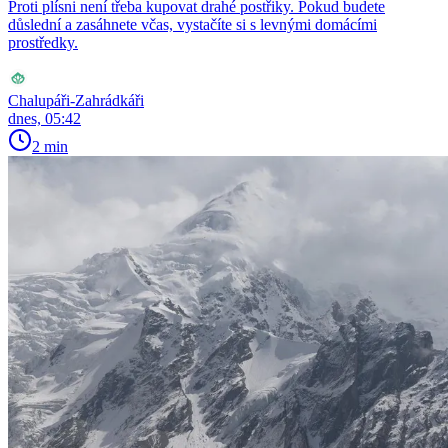
Proti plísni není třeba kupovat drahé postřiky. Pokud budete
důslední a zasáhnete včas, vystačíte si s levnými domácími
prostředky.
Chalupáři-Zahrádkáři
dnes, 05:42
2 min