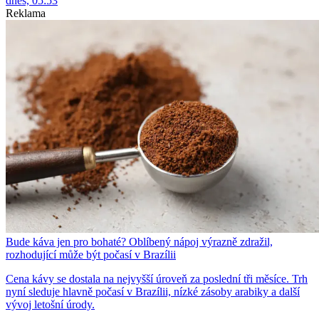
dnes, 05:53
Reklama
Bude káva jen pro bohaté? Oblíbený nápoj výrazně zdražil,
rozhodující může být počasí v Brazílii
Cena kávy se dostala na nejvyšší úroveň za poslední tři měsíce. Trh
nyní sleduje hlavně počasí v Brazílii, nízké zásoby arabiky a další
vývoj letošní úrody.