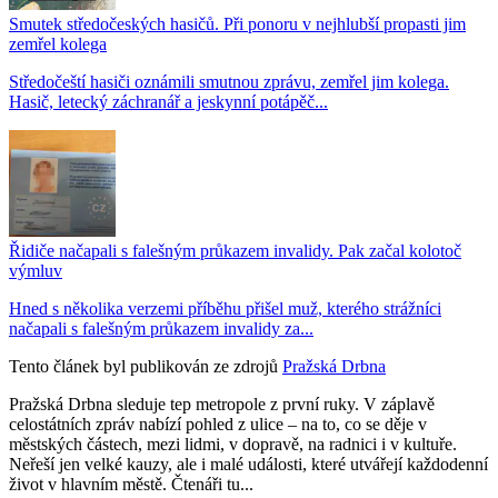
Smutek středočeských hasičů. Při ponoru v nejhlubší propasti jim
zemřel kolega
Středočeští hasiči oznámili smutnou zprávu, zemřel jim kolega.
Hasič, letecký záchranář a jeskynní potápěč...
Řidiče načapali s falešným průkazem invalidy. Pak začal kolotoč
výmluv
Hned s několika verzemi příběhu přišel muž, kterého strážníci
načapali s falešným průkazem invalidy za...
Tento článek byl publikován ze zdrojů
Pražská Drbna
Pražská Drbna sleduje tep metropole z první ruky. V záplavě
celostátních zpráv nabízí pohled z ulice – na to, co se děje v
městských částech, mezi lidmi, v dopravě, na radnici i v kultuře.
Neřeší jen velké kauzy, ale i malé události, které utvářejí každodenní
život v hlavním městě. Čtenáři tu...