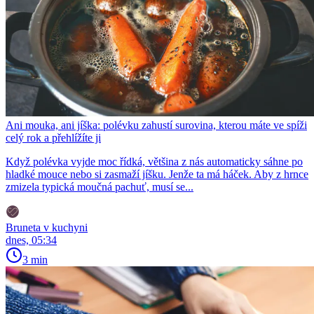
Ani mouka, ani jíška: polévku zahustí surovina, kterou máte ve spíži
celý rok a přehlížíte ji
Když polévka vyjde moc řídká, většina z nás automaticky sáhne po
hladké mouce nebo si zasmaží jíšku. Jenže ta má háček. Aby z hrnce
zmizela typická moučná pachuť, musí se...
Bruneta v kuchyni
dnes, 05:34
3 min