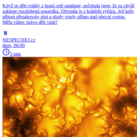
Když se děti vrátily z hraní celé upatlané, nečekala jsem, že za chvíli
zaklepe rozzlobená sousedka. Obvinila je z krádeže rybízu. Její keře
přitom přesahovaly plot a plody visely přímo nad obecní cestou.
Měla vůbec právo děti vinit?
NESPECHEJ.cz
dnes, 06:00
3 min