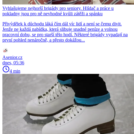
Vyhlašujeme nejhorší brigády pro seniory. Hlídač a práce u
pokladny jsou pro ně nevhodné kvůli zátěži a spánku
Přivýdělek k důchodu láká čím dál víc lidí a není se čemu divit.
Jenže ne každá nabídka, která slibuje snadné peníze a volnou
pracovní dobu, se pro starší tělo hodí. Některé brigády vypadají na
první pohled nenáročně, a přesto dokážou...
Asenior.cz
dnes, 05:36
4 min