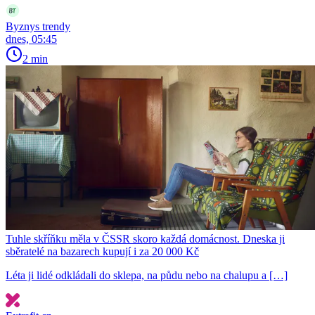
Byznys trendy
dnes, 05:45
2 min
Tuhle skříňku měla v ČSSR skoro každá domácnost. Dneska ji
sběratelé na bazarech kupují i za 20 000 Kč
Léta ji lidé odkládali do sklepa, na půdu nebo na chalupu a […]