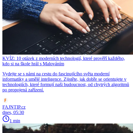
KVÍZ: 10 otázek z moderních technologií, které prověří každého,
kdo si na škole hrál s Malováním
Vydejte se s námi na cestu do fascinujícího světa moderní
informatiky a umělé inteligence. Zjistěte, jak dobře se orientujete v
technologiích, které formují naši budoucnost, od chytrých algoritmů
po propojená zařízení.
FAJNTIP.cz
dnes, 05:30
1 min