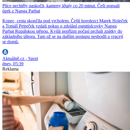
Plíce nechtěly naskočit, kameny létaly co 20 minut. Češi popsali
úprk z Nanga Parbat
Konec, cesta skončila pod vrcholem. Čeští horolezci Marek Holeček
a Tomáš Petreček vzdali pokus o zdolání osmitisícovky Nanga
Parbat Rupálskou stěnou. Kvůli nepřízni počasí prchali zpátky do
základního tábora. Tam už se na dalším postupu neshodli a vracejí
se domů.
Aktuálně.cz - Sport
dnes, 05:39
Reklama