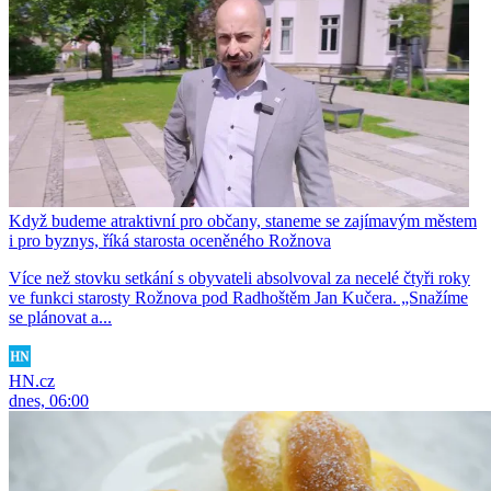
Když budeme atraktivní pro občany, staneme se zajímavým městem
i pro byznys, říká starosta oceněného Rožnova
Více než stovku setkání s obyvateli absolvoval za necelé čtyři roky
ve funkci starosty Rožnova pod Radhoštěm Jan Kučera. „Snažíme
se plánovat a...
HN.cz
dnes, 06:00