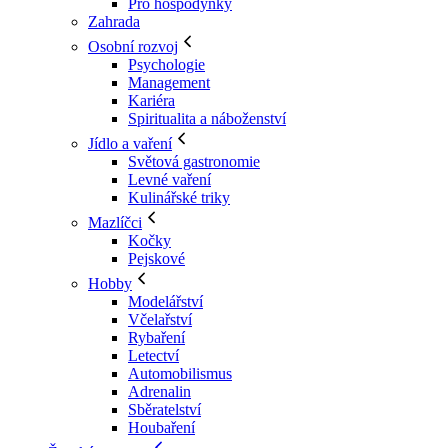
Pro hospodyňky
Zahrada
Osobní rozvoj
Psychologie
Management
Kariéra
Spiritualita a náboženství
Jídlo a vaření
Světová gastronomie
Levné vaření
Kulinářské triky
Mazlíčci
Kočky
Pejskové
Hobby
Modelářství
Včelařství
Rybaření
Letectví
Automobilismus
Adrenalin
Sběratelství
Houbaření