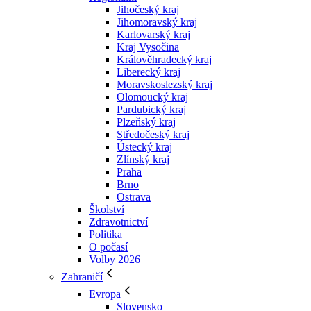
Jihočeský kraj
Jihomoravský kraj
Karlovarský kraj
Kraj Vysočina
Králověhradecký kraj
Liberecký kraj
Moravskoslezský kraj
Olomoucký kraj
Pardubický kraj
Plzeňský kraj
Středočeský kraj
Ústecký kraj
Zlínský kraj
Praha
Brno
Ostrava
Školství
Zdravotnictví
Politika
O počasí
Volby 2026
Zahraničí
Evropa
Slovensko