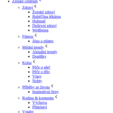
Ženské centrum
Zdraví
Ženské zdraví
Babiččina lékárna
Hubnutí
Duševní zdraví
Wellbeing
Fitness
Jóga a pilates
Módní trendy
Aktuální trendy
Doplňky
Krása
Péče o pleť
Péče o tělo
Vlasy
Nehty
Příběhy ze života
Inspirativní ženy
Rodina & komunita
Výchova
Přátelství
Vztahy