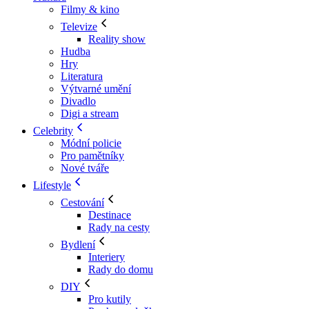
Filmy & kino
Televize
Reality show
Hudba
Hry
Literatura
Výtvarné umění
Divadlo
Digi a stream
Celebrity
Módní policie
Pro pamětníky
Nové tváře
Lifestyle
Cestování
Destinace
Rady na cesty
Bydlení
Interiery
Rady do domu
DIY
Pro kutily