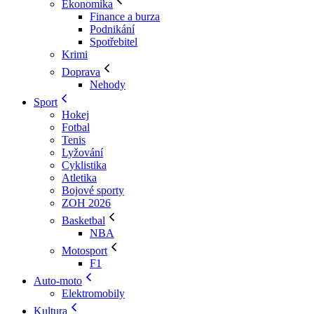
Ekonomika
Finance a burza
Podnikání
Spotřebitel
Krimi
Doprava
Nehody
Sport
Hokej
Fotbal
Tenis
Lyžování
Cyklistika
Atletika
Bojové sporty
ZOH 2026
Basketbal
NBA
Motosport
F1
Auto-moto
Elektromobily
Kultura