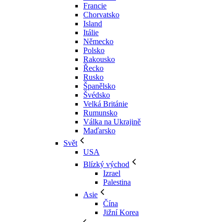
Francie
Chorvatsko
Island
Itálie
Německo
Polsko
Rakousko
Řecko
Rusko
Španělsko
Švédsko
Velká Británie
Rumunsko
Válka na Ukrajině
Maďarsko
Svět
USA
Blízký východ
Izrael
Palestina
Asie
Čína
Jižní Korea