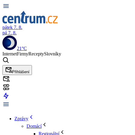
pátek 7. 8.
pá 7. 8.
21°C
Internet
Firmy
Recepty
Slovníky
Přihlášení
Zprávy
Domácí
Regionální