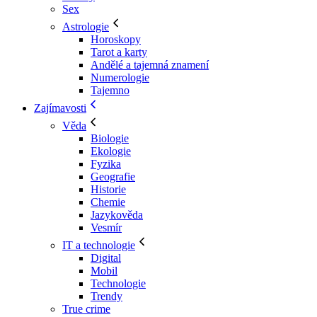
Sex
Astrologie
Horoskopy
Tarot a karty
Andělé a tajemná znamení
Numerologie
Tajemno
Zajímavosti
Věda
Biologie
Ekologie
Fyzika
Geografie
Historie
Chemie
Jazykověda
Vesmír
IT a technologie
Digital
Mobil
Technologie
Trendy
True crime