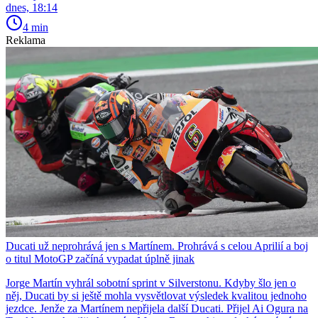
dnes, 18:14
4 min
Reklama
Ducati už neprohrává jen s Martínem. Prohrává s celou Aprilií a boj
o titul MotoGP začíná vypadat úplně jinak
Jorge Martín vyhrál sobotní sprint v Silverstonu. Kdyby šlo jen o
něj, Ducati by si ještě mohla vysvětlovat výsledek kvalitou jednoho
jezdce. Jenže za Martínem nepřijela další Ducati. Přijel Ai Ogura na