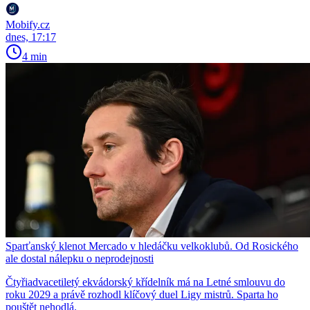
Mobify.cz
dnes, 17:17
4 min
Sparťanský klenot Mercado v hledáčku velkoklubů. Od Rosického
ale dostal nálepku o neprodejnosti
Čtyřiadvacetiletý ekvádorský křídelník má na Letné smlouvu do
roku 2029 a právě rozhodl klíčový duel Ligy mistrů. Sparta ho
pouštět nehodlá.