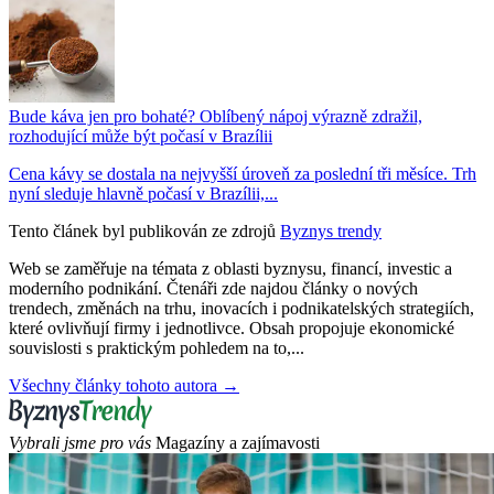
Bude káva jen pro bohaté? Oblíbený nápoj výrazně zdražil,
rozhodující může být počasí v Brazílii
Cena kávy se dostala na nejvyšší úroveň za poslední tři měsíce. Trh
nyní sleduje hlavně počasí v Brazílii,...
Tento článek byl publikován ze zdrojů
Byznys trendy
Web se zaměřuje na témata z oblasti byznysu, financí, investic a
moderního podnikání. Čtenáři zde najdou články o nových
trendech, změnách na trhu, inovacích i podnikatelských strategiích,
které ovlivňují firmy i jednotlivce. Obsah propojuje ekonomické
souvislosti s praktickým pohledem na to,...
Všechny články tohoto autora →
Vybrali jsme pro vás
Magazíny a zajímavosti