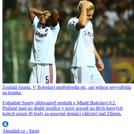
Zoufalá Sparta. V Boleslavi nepředvedla nic, ani jednou nevystřelila
na branku
Fotbalisté Sparty překvapivě prohráli v Mladé Boleslavi 0:2.
Pražané mají po druhé porážce v nové sezoně po třech ligových
kolech pouze tři body za upocené domácí vítězství nad Zlínem.
Aktuálně.cz - Sport