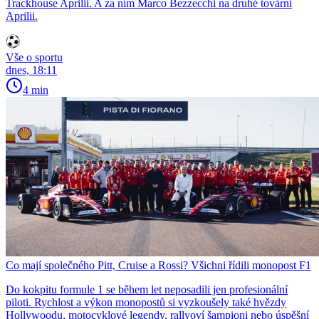
Trackhouse Aprilii. A za ním Marco Bezzecchi na druhé tovární
Aprilii.
Vše o sportu
dnes, 18:11
4 min
Co mají společného Pitt, Cruise a Rossi? Všichni řídili monopost F1
Do kokpitu formule 1 se během let neposadili jen profesionální
piloti. Rychlost a výkon monopostů si vyzkoušely také hvězdy
Hollywoodu, motocyklové legendy, rallyoví šampioni nebo úspěšní