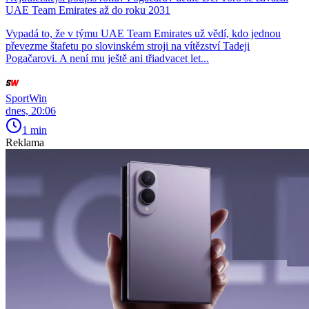
UAE Team Emirates až do roku 2031
Vypadá to, že v týmu UAE Team Emirates už vědí, kdo jednou
převezme štafetu po slovinském stroji na vítězství Tadeji
Pogačarovi. A není mu ještě ani třiadvacet let...
SportWin
dnes, 20:06
1 min
Reklama