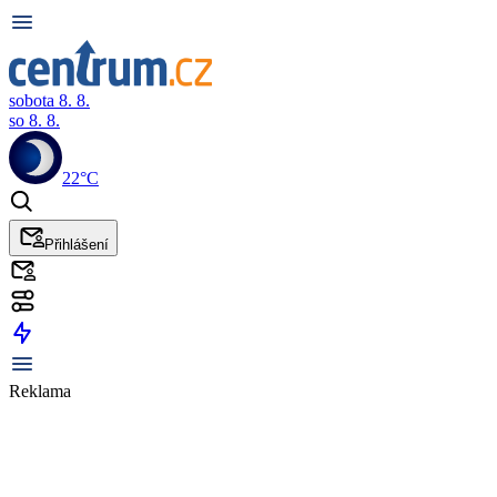
sobota 8. 8.
so 8. 8.
22°C
Přihlášení
Reklama