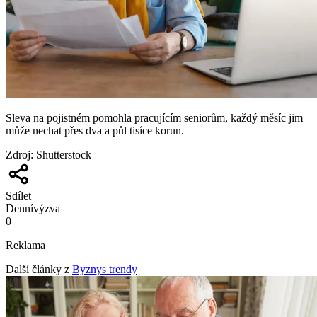
Sleva na pojistném pomohla pracujícím seniorům, každý měsíc jim
může nechat přes dva a půl tisíce korun.
Zdroj
:
Shutterstock
Sdílet
Denní
výzva
0
Reklama
Další články z
Byznys trendy