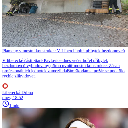
Plameny v mostní konstrukci: V Liberci hořel příbytek bezdomovců
V liberecké části Staré Pavlovice dnes večer hořel příbytek
bezdomovců vybudovaný přímo uvnitř mostní konstrukce. Zásah
profesionálních jednotek zamezil dalším škodám a požár se podařilo
rychle zlikvidovat.
Liberecká Drbna
dnes, 18:52
1 min