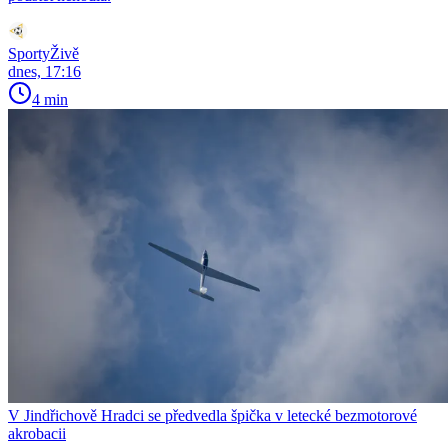
SportyŽivě
dnes, 17:16
4 min
V Jindřichově Hradci se předvedla špička v letecké bezmotorové
akrobacii