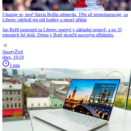
Ukazuje se, proč Slavia Bořila odstavila. Tělo už nespolupracuje, za
Liberec odehrál jen půl hodiny a musel střídat
Jan Bořil nastoupil za Liberec poprvé v základní sestavě, a po 35
minutách šel dolů. Debut v Brně skončil nuceným střídáním.
SportyŽivě
dnes, 19:19
3 min