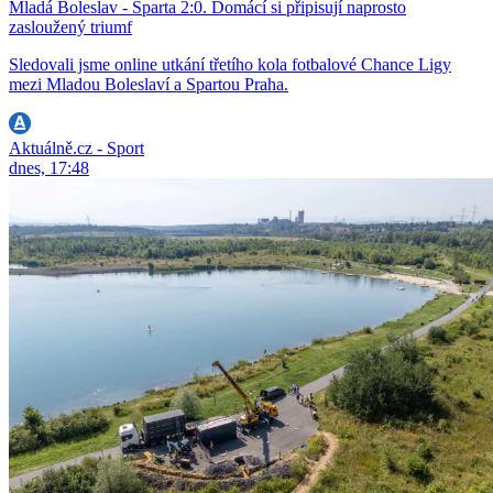
Mladá Boleslav - Sparta 2:0. Domácí si připisují naprosto
zasloužený triumf
Sledovali jsme online utkání třetího kola fotbalové Chance Ligy
mezi Mladou Boleslaví a Spartou Praha.
Aktuálně.cz - Sport
dnes, 17:48