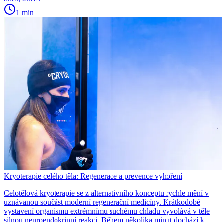
1 min
Kryoterapie celého těla: Regenerace a prevence vyhoření
Celotělová kryoterapie se z alternativního konceptu rychle mění v
uznávanou součást moderní regenerační medicíny. Krátkodobé
vystavení organismu extrémnímu suchému chladu vyvolává v těle
silnou neuroendokrinní reakci. Během několika minut dochází k