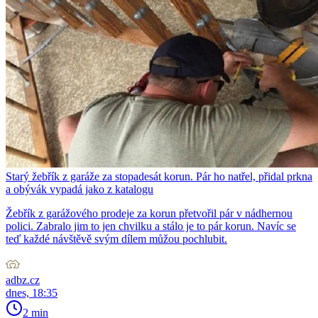
Starý žebřík z garáže za stopadesát korun. Pár ho natřel, přidal prkna
a obývák vypadá jako z katalogu
Žebřík z garážového prodeje za korun přetvořil pár v nádhernou
polici. Zabralo jim to jen chvilku a stálo je to pár korun. Navíc se
teď každé návštěvě svým dílem můžou pochlubit.
adbz.cz
dnes, 18:35
2 min