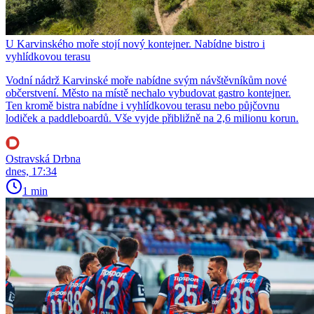
U Karvinského moře stojí nový kontejner. Nabídne bistro i
vyhlídkovou terasu
Vodní nádrž Karvinské moře nabídne svým návštěvníkům nové
občerstvení. Město na místě nechalo vybudovat gastro kontejner.
Ten kromě bistra nabídne i vyhlídkovou terasu nebo půjčovnu
lodiček a paddleboardů. Vše vyjde přibližně na 2,6 milionu korun.
Ostravská Drbna
dnes, 17:34
1 min