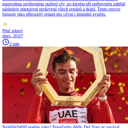
masivnímu perifernímu stažení cév, po kterém při opětovném zahřátí
následuje intenzivní prokrvení všech orgánů a tkání. Tento proces
funguje jako přirozený restart pro cévní i imunitní systém.
Plné zdraví
dnes, 20:07
2 min
Nejdůležitější podpis roku? Pogačarův dědic Del Toro se zavázal