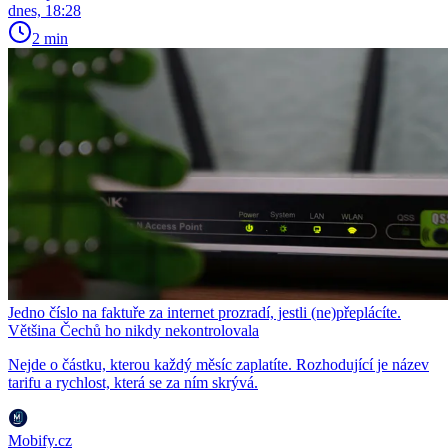
dnes, 18:28
2 min
Jedno číslo na faktuře za internet prozradí, jestli (ne)přeplácíte.
Většina Čechů ho nikdy nekontrolovala
Nejde o částku, kterou každý měsíc zaplatíte. Rozhodující je název
tarifu a rychlost, která se za ním skrývá.
Mobify.cz