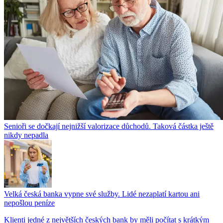
Senioři se dočkají nejnižší valorizace důchodů. Taková částka ještě
nikdy nepadla
Velká česká banka vypne své služby. Lidé nezaplatí kartou ani
nepošlou peníze
Klienti jedné z největších českých bank by měli počítat s krátkým