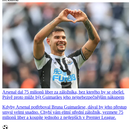
Arsenal dal 75 milionů liber za záložníka, bez kterého by se obešel.
Právě proto může být Guimarães jeho nejnebezpečnějším nákupem
Kdyby Arsenal potřeboval Bruna Guimarãese, dával by jeho přestup
smysl velmi snadno. Chybí vám elitní střední záložník, vezmete 75
milionů liber a koupíte jednoho z nejlepších v Premier League.