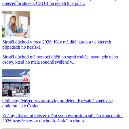
omezením služeb. ČSOB na neděli 9. srpna...
Sirotčí důchod v roce 2026: Kdy má dítě nárok a ve kterých
případech ho nezíská
Sirotčí důchod má pomoci dítěti po smrti rodiče, osvojitele nebo
osoby, která ho měla soudně svěřené v...
Oblíbený řetězec zavírá stovky prodejen: Rozsáhlé změny se
dotknou také Česka
Známý diskontní řetězec mění svou evropskou síť. Do konce roku
2026 uzavře stovky obchodů, českého trhu se...