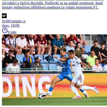
závodníci z jiných disciplín. Podívejte se na známé osobnosti, které
dostaly jedinečnou příležitost usednout za volant monopostu F1.
SvětFormule.cz
dnes, 18:09
9 min