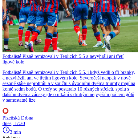
Fotbalisté Plzně remizovali v Teplicích 5:5 a nevyhráli ani třetí
ligové kolo
Fotbalisté Plzně remizovali v Teplicích 5:5, i když vedli o tři branky,
a nezvítězili ani ve třetím ligovém kole. Severočeši naopak v nové
sezoně stále neprohráli a v součtu s úvodními dvěma triumfy mají na
kontě sedm bodů. O trefy se postaralo 10 různých střelců, spolu s
dalšími dvěma zápasy jde o utkání s druhým nejvyšším počtem gólů
v samostatné lize.
Plzeňská Drbna
dnes, 17:30
3 min
Reklama