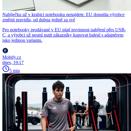
Nabíječku už v krabici notebooku nenajdete. EU donutila výrobce
změnit pravidla, od dubna jedině za své
Pro notebooky prodávané v EU platí povinnost nabíjení přes USB-
C, a výrobci už nesmí nutit zákazníky kupovat balení s adaptérem
jako jedinou variantu.
Mobify.cz
dnes, 19:17
5 min