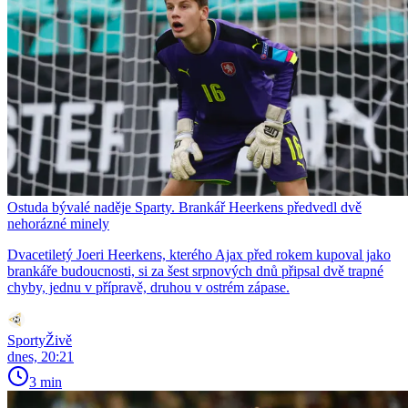
Ostuda bývalé naděje Sparty. Brankář Heerkens předvedl dvě
nehorázné minely
Dvacetiletý Joeri Heerkens, kterého Ajax před rokem kupoval jako
brankáře budoucnosti, si za šest srpnových dnů připsal dvě trapné
chyby, jednu v přípravě, druhou v ostrém zápase.
SportyŽivě
dnes, 20:21
3 min