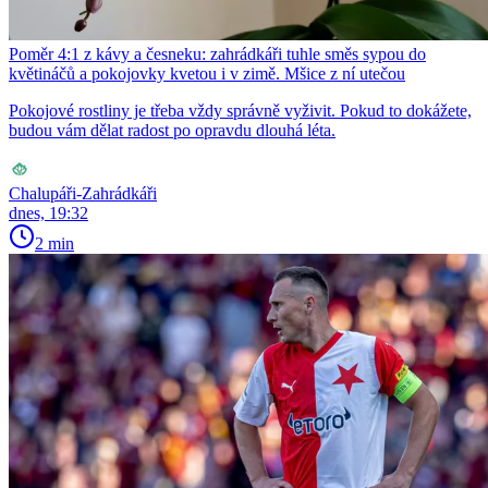
Poměr 4:1 z kávy a česneku: zahrádkáři tuhle směs sypou do
květináčů a pokojovky kvetou i v zimě. Mšice z ní utečou
Pokojové rostliny je třeba vždy správně vyživit. Pokud to dokážete,
budou vám dělat radost po opravdu dlouhá léta.
Chalupáři-Zahrádkáři
dnes, 19:32
2 min