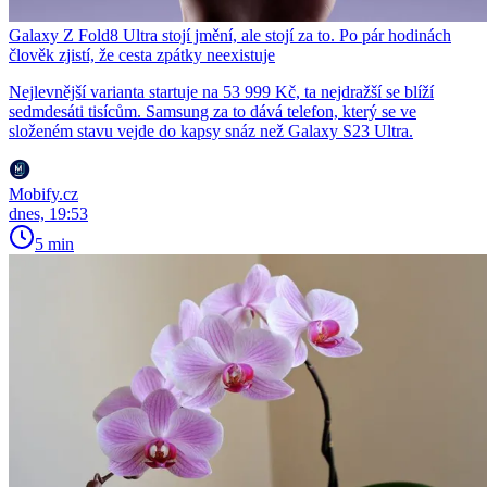
Galaxy Z Fold8 Ultra stojí jmění, ale stojí za to. Po pár hodinách
člověk zjistí, že cesta zpátky neexistuje
Nejlevnější varianta startuje na 53 999 Kč, ta nejdražší se blíží
sedmdesáti tisícům. Samsung za to dává telefon, který se ve
složeném stavu vejde do kapsy snáz než Galaxy S23 Ultra.
Mobify.cz
dnes, 19:53
5 min