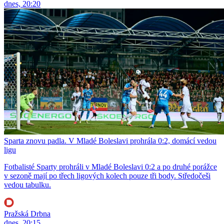
dnes, 20:20
Sparta znovu padla. V Mladé Boleslavi prohrála 0:2, domácí vedou
ligu
Fotbalisté Sparty prohráli v Mladé Boleslavi 0:2 a po druhé porážce
v sezoně mají po třech ligových kolech pouze tři body. Středočeši
vedou tabulku.
Pražská Drbna
dnes, 20:15