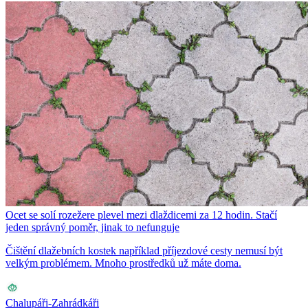
Ocet se solí rozežere plevel mezi dlaždicemi za 12 hodin. Stačí
jeden správný poměr, jinak to nefunguje
Čištění dlažebních kostek například příjezdové cesty nemusí být
velkým problémem. Mnoho prostředků už máte doma.
Chalupáři-Zahrádkáři