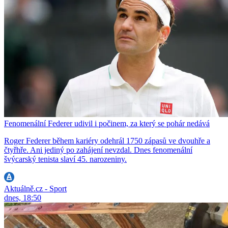
Fenomenální Federer udivil i počinem, za který se pohár nedává
Roger Federer během kariéry odehrál 1750 zápasů ve dvouhře a
čtyřhře. Ani jediný po zahájení nevzdal. Dnes fenomenální
švýcarský tenista slaví 45. narozeniny.
Aktuálně.cz - Sport
dnes, 18:50