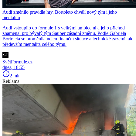
Audi změnilo pravidla hry. Bortoleto chválí nový tým i jeho
mentalitu
Audi vstoupilo do formule 1 s velkými ambicemi a jeho příchod
znamenal pro bývalý tým Sauber zásadní změnu. Podle Gabriela
Bortoleta se proměnila nejen finanční situace a technické zázemí, ale
především mentalita celého týmu.
SvětFormule.cz
dnes, 18:55
2 min
Reklama