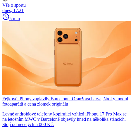
Vše o sportu
dnes, 17:21
5 min
Fejkové iPhony zaplavily Barcelonu. Oranžová barva, široký modul
fotoaparátů a cena zlomek originálu
Levné androidové telefony kopírující vzhled iPhonu 17 Pro Max se
na letošním MWC v Barceloně objevily hned na několika stáncích.
Stojí od necelých 5 000 Kč.