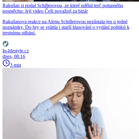
Rakušan si podal Schillerovou, ze které udělal terč potupného
posměchu: Její video Češi považují za bizár
Rakušanova reakce na Alenu Schillerovou nezůstala jen u jedné
poznámky. Do hry se vrátila i starší hlasování o vydání politiků k
trestnímu stíhání.
In-lifestyle.cz
dnes, 08:16
3 min