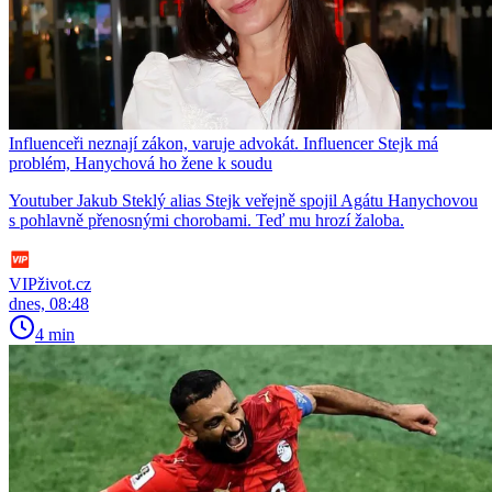
Influenceři neznají zákon, varuje advokát. Influencer Stejk má
problém, Hanychová ho žene k soudu
Youtuber Jakub Steklý alias Stejk veřejně spojil Agátu Hanychovou
s pohlavně přenosnými chorobami. Teď mu hrozí žaloba.
VIPživot.cz
dnes, 08:48
4 min