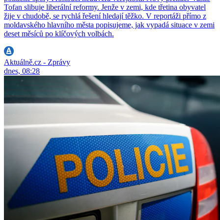
Tofan slibuje liberální reformy. Jenže v zemi, kde třetina obyvatel
žije v chudobě, se rychlá řešení hledají těžko. V reportáži přímo z
moldavského hlavního města popisujeme, jak vypadá situace v zemi
deset měsíců po klíčových volbách.
Aktuálně.cz - Zprávy
dnes, 08:28