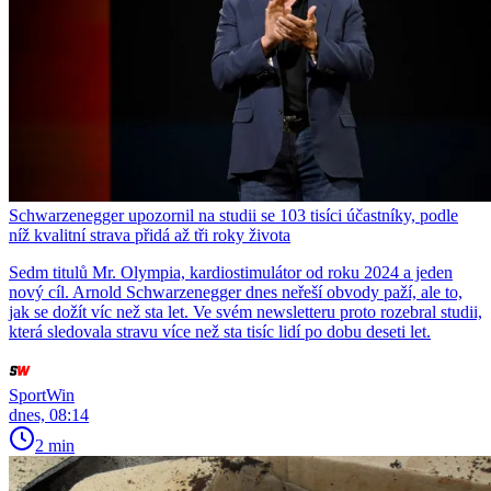
Schwarzenegger upozornil na studii se 103 tisíci účastníky, podle
níž kvalitní strava přidá až tři roky života
Sedm titulů Mr. Olympia, kardiostimulátor od roku 2024 a jeden
nový cíl. Arnold Schwarzenegger dnes neřeší obvody paží, ale to,
jak se dožít víc než sta let. Ve svém newsletteru proto rozebral studii,
která sledovala stravu více než sta tisíc lidí po dobu deseti let.
SportWin
dnes, 08:14
2 min