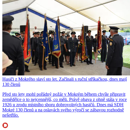
Hasiči z Mokrého slaví sto let. Začínali s ruční stříkačkou, dnes mají
130 členů
Před sto lety mohl pořádný požár v Mokrém během chvíle připravit
zemědělce o to nejcennější, co měli. Právě obava z ohně stála v roce
1926 u zrodu místního sboru dobrovolných hasičů. Dnes má SDH
Mokré 130 členů a na oslavách svého výročí se zábavou rozhodně
nešetřilo.