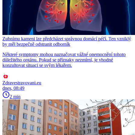
Zubnímu kameni lze předcházet správnou domácí péčí. Ten vzniklý
by měl bezpečně odstranit odborník
Některé symptomy mohou naznačovat vážné onemocnění tohoto
důležitého orgánu. Pokud se příznaky nezmírní, je vhodné
konzultovat situaci se svým lékařem.
Zdravestravovani.eu
dnes, 08:49
2 min