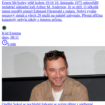
Ernest McSorley ještě kolem 19:10 10. listopadu 1975 odpověděl
nedaleké nákladní lodi Arthur M. Anderson, že se drží. O několik
minut později zmizel Edmund Fitzgerald z radaru. Nebyl vyslán
nouzový signál a všech 29 mužů na palubě zahynulo. Přesná příčina
katastrofy nebyla nikdy s jistotou určena.
Kód Enigma
dnes, 08:11
6 min
Ondřej Sokol se pochlubil fotkami se svými dětmi z nádherné