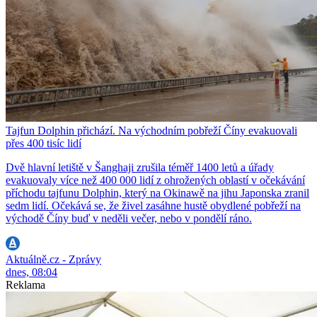
Tajfun Dolphin přichází. Na východním pobřeží Číny evakuovali
přes 400 tisíc lidí
Dvě hlavní letiště v Šanghaji zrušila téměř 1400 letů a úřady
evakuovaly více než 400 000 lidí z ohrožených oblastí v očekávání
příchodu tajfunu Dolphin, který na Okinawě na jihu Japonska zranil
sedm lidí. Očekává se, že živel zasáhne hustě obydlené pobřeží na
východě Číny buď v neděli večer, nebo v pondělí ráno.
Aktuálně.cz - Zprávy
dnes, 08:04
Reklama