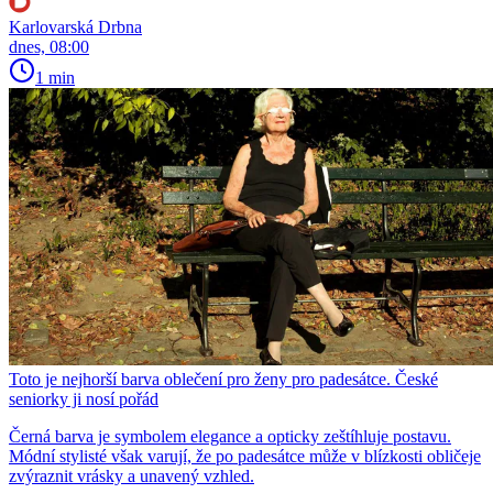
Karlovarská Drbna
dnes, 08:00
1 min
Toto je nejhorší barva oblečení pro ženy pro padesátce. České
seniorky ji nosí pořád
Černá barva je symbolem elegance a opticky zeštíhluje postavu.
Módní stylisté však varují, že po padesátce může v blízkosti obličeje
zvýraznit vrásky a unavený vzhled.