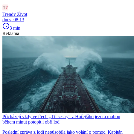
Trendy Život
dnes, 08:13
3 min
Reklama
Přicházejí vždy ve třech „Tři sestry“ z Hořejšího jezera mohou
během minut potopit i obří loď
Poslední zpráva z lodi nepůsobila jako volání o pomoc. Kapitán