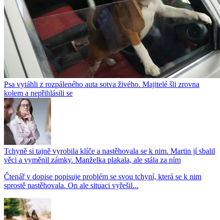
Psa vytáhli z rozpáleného auta sotva živého. Majitelé šli zrovna
kolem a nepřihlásili se
Tchyně si tajně vyrobila klíče a nastěhovala se k nim. Martin jí sbalil
věci a vyměnil zámky. Manželka plakala, ale stála za ním
Čtenář v dopise popisuje problém se svou tchyní, která se k nim
sprostě nastěhovala. On ale situaci vyřešil...