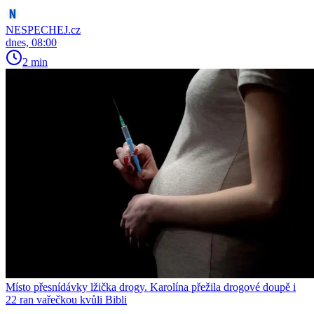
NESPECHEJ.cz
dnes, 08:00
2 min
Místo přesnídávky lžička drogy. Karolína přežila drogové doupě i
22 ran vařečkou kvůli Bibli