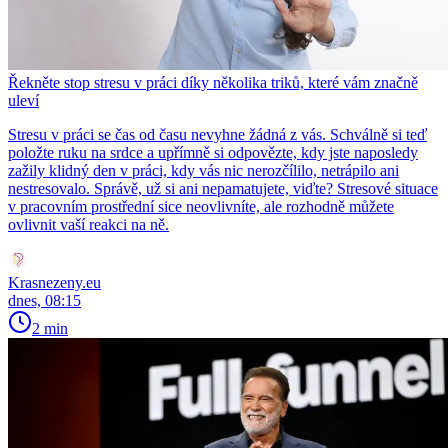
Řekněte stop stresu v práci díky několika triků, které vám značně
uleví
Stresu v práci se čas od času nevyhne žádná z vás. Schválně si teď
položte ruku na srdce a upřímně si odpovězte, kdy jste naposledy
zažily klidný den v práci, kdy vás nic nerozčílilo, netrápilo ani
nestresovalo. Správě, už si ani nepamatujete, viďte? Stresové situace
v pracovním prostřední sice neovlivníte, ale rozhodně můžete
ovlivnit vaší reakci na ně.
Krasnezeny.eu
dnes, 08:15
2 min