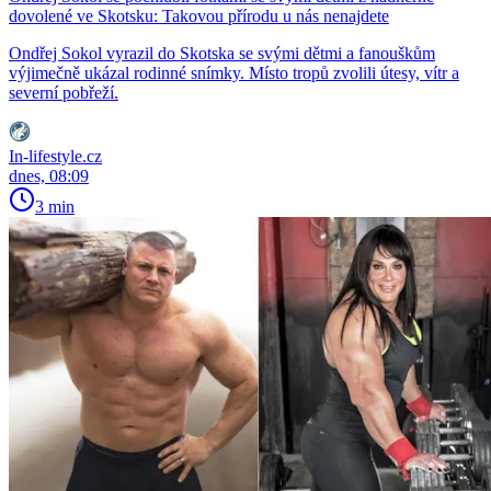
dovolené ve Skotsku: Takovou přírodu u nás nenajdete
Ondřej Sokol vyrazil do Skotska se svými dětmi a fanouškům
výjimečně ukázal rodinné snímky. Místo tropů zvolili útesy, vítr a
severní pobřeží.
In-lifestyle.cz
dnes, 08:09
3 min