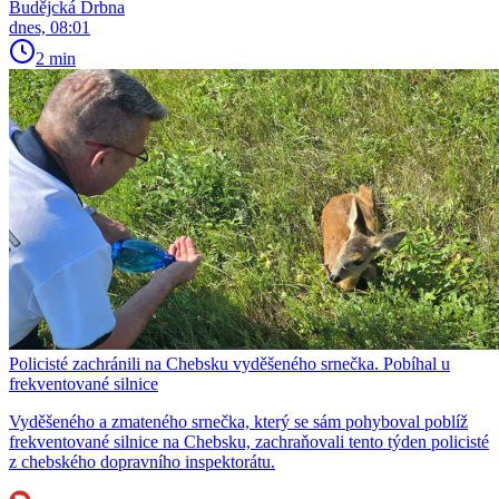
Budějcká Drbna
dnes, 08:01
2 min
Policisté zachránili na Chebsku vyděšeného srnečka. Pobíhal u
frekventované silnice
Vyděšeného a zmateného srnečka, který se sám pohyboval poblíž
frekventované silnice na Chebsku, zachraňovali tento týden policisté
z chebského dopravního inspektorátu.