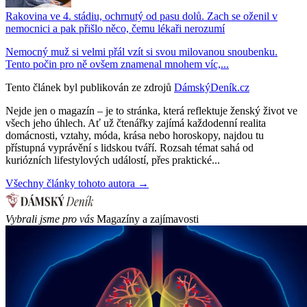
Rakovina ve 4. stádiu, ochrnutý od pasu dolů. Zach se oženil v
nemocnici a pak přišlo něco, čemu lékaři nerozumí
Nemocný muž si velmi přál vzít si svou milovanou snoubenku.
Tento počin pro ně ovšem znamenal mnohem víc,...
Tento článek byl publikován ze zdrojů
DámskýDeník.cz
Nejde jen o magazín – je to stránka, která reflektuje ženský život ve
všech jeho úhlech. Ať už čtenářky zajímá každodenní realita
domácnosti, vztahy, móda, krása nebo horoskopy, najdou tu
přístupná vyprávění s lidskou tváří. Rozsah témat sahá od
kuriózních lifestylových událostí, přes praktické...
Všechny články tohoto autora →
Vybrali jsme pro vás
Magazíny a zajímavosti