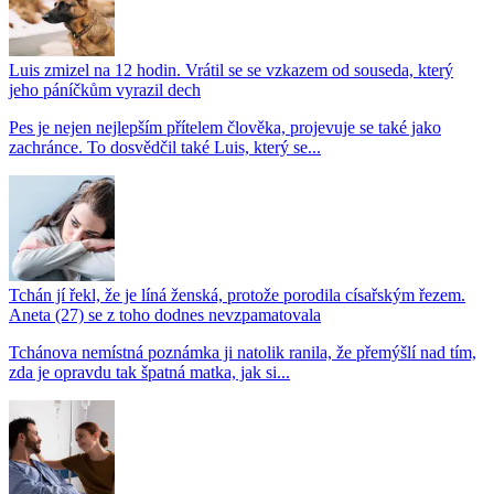
Luis zmizel na 12 hodin. Vrátil se se vzkazem od souseda, který
jeho páníčkům vyrazil dech
Pes je nejen nejlepším přítelem člověka, projevuje se také jako
zachránce. To dosvědčil také Luis, který se...
Tchán jí řekl, že je líná ženská, protože porodila císařským řezem.
Aneta (27) se z toho dodnes nevzpamatovala
Tchánova nemístná poznámka ji natolik ranila, že přemýšlí nad tím,
zda je opravdu tak špatná matka, jak si...