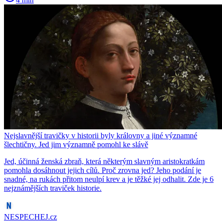
Nejslavnější travičky v historii byly královny a jiné významné
šlechtičny. Jed jim významně pomohl ke slávě
Jed, účinná ženská zbraň, která některým slavným aristokratkám
pomohla dosáhnout jejich cílů. Proč zrovna jed? Jeho podání je
snadné, na rukách přitom neulpí krev a je těžké jej odhalit. Zde je 6
nejznámějších traviček historie.
NESPECHEJ.cz