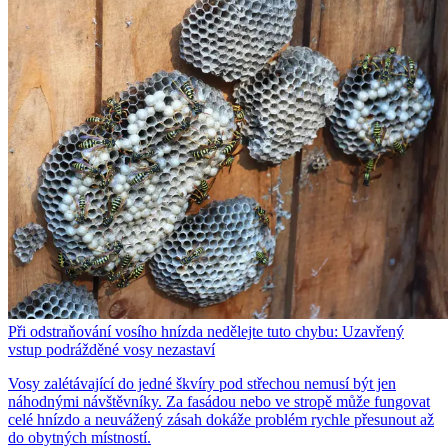
Při odstraňování vosího hnízda nedělejte tuto chybu: Uzavřený
vstup podrážděné vosy nezastaví
Vosy zalétávající do jedné škvíry pod střechou nemusí být jen
náhodnými návštěvníky. Za fasádou nebo ve stropě může fungovat
celé hnízdo a neuvážený zásah dokáže problém rychle přesunout až
do obytných místností.