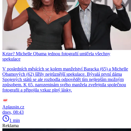
Krize? Michelle Obama jednou fotografií umlčela všechny
spekulace
V posledních měsících se kolem manželství Baracka (65) a Michelle
Obamových (62) šířily nejrůznější spekulace. Bývalá první dáma
Spojených států se ale rozhodla odpovědět tím nejlepším možným
způsobem. K 65. narozeninám svého manžela zveřejnila společnou
fotografii a připojila vzkaz plný lásky.
Aplausin.cz
dnes, 08:43
1 min
Reklama