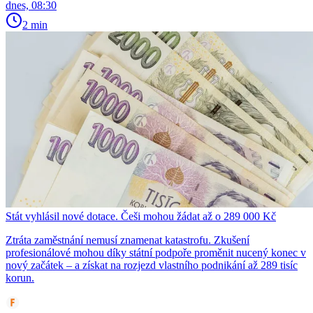
dnes, 08:30
2 min
Stát vyhlásil nové dotace. Češi mohou žádat až o 289 000 Kč
Ztráta zaměstnání nemusí znamenat katastrofu. Zkušení
profesionálové mohou díky státní podpoře proměnit nucený konec v
nový začátek – a získat na rozjezd vlastního podnikání až 289 tisíc
korun.