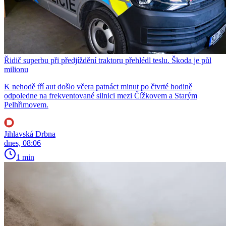
Řidič superbu při předjíždění traktoru přehlédl teslu. Škoda je půl
milionu
K nehodě tří aut došlo včera patnáct minut po čtvrté hodině
odpoledne na frekventované silnici mezi Čížkovem a Starým
Pelhřimovem.
Jihlavská Drbna
dnes, 08:06
1 min