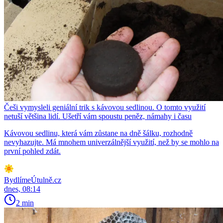
Češi vymysleli geniální trik s kávovou sedlinou. O tomto využití
netuší většina lidí. Ušetří vám spoustu peněz, námahy i času
Kávovou sedlinu, která vám zůstane na dně šálku, rozhodně
nevyhazujte. Má mnohem univerzálnější využití, než by se mohlo na
první pohled zdát.
BydlímeÚtulně.cz
dnes, 08:14
2 min