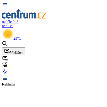
neděle 9. 8.
ne 9. 8.
23°C
Přihlášení
Reklama