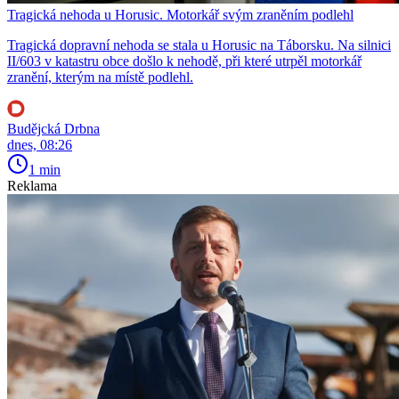
Tragická nehoda u Horusic. Motorkář svým zraněním podlehl
Tragická dopravní nehoda se stala u Horusic na Táborsku. Na silnici
II/603 v katastru obce došlo k nehodě, při které utrpěl motorkář
zranění, kterým na místě podlehl.
Budějcká Drbna
dnes, 08:26
1 min
Reklama