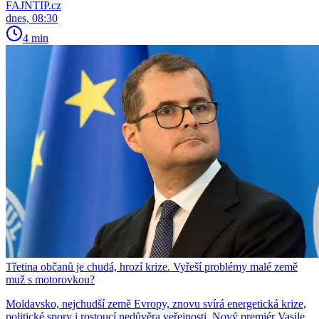
FAJNTIP.cz
dnes, 08:30
4 min
Třetina občanů je chudá, hrozí krize. Vyřeší problémy malé země
muž s motorovkou?
Moldavsko, nejchudší země Evropy, znovu svírá energetická krize,
politické spory i rostoucí nedůvěra veřejnosti. Nový premiér Vasile