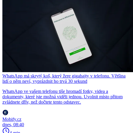
WhatsApp má skrytý koš, který žere gigabajty v telefonu. Většina
lidí o něm neví, vyprázdnit ho trvá 30 sekund
WhatsApp ve vašem telefonu tiše hromadí fotky, videa a
dokumenty, které jste možná viděli jednou. Uvolnit místo přitom
zvládnete dřív, než dočtete tento odstavec.
Mobify.cz
dnes, 08:40
4 min