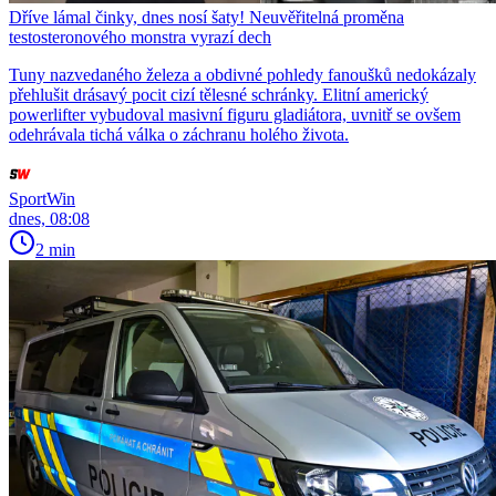
Dříve lámal činky, dnes nosí šaty! Neuvěřitelná proměna
testosteronového monstra vyrazí dech
Tuny nazvedaného železa a obdivné pohledy fanoušků nedokázaly
přehlušit drásavý pocit cizí tělesné schránky. Elitní americký
powerlifter vybudoval masivní figuru gladiátora, uvnitř se ovšem
odehrávala tichá válka o záchranu holého života.
SportWin
dnes, 08:08
2 min