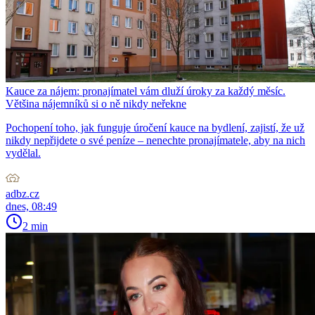
Kauce za nájem: pronajímatel vám dluží úroky za každý měsíc.
Většina nájemníků si o ně nikdy neřekne
Pochopení toho, jak funguje úročení kauce na bydlení, zajistí, že už
nikdy nepřijdete o své peníze – nenechte pronajímatele, aby na nich
vydělal.
adbz.cz
dnes, 08:49
2 min