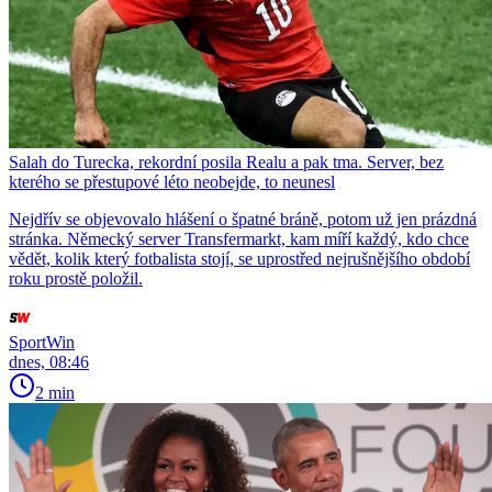
Salah do Turecka, rekordní posila Realu a pak tma. Server, bez
kterého se přestupové léto neobejde, to neunesl
Nejdřív se objevovalo hlášení o špatné bráně, potom už jen prázdná
stránka. Německý server Transfermarkt, kam míří každý, kdo chce
vědět, kolik který fotbalista stojí, se uprostřed nejrušnějšího období
roku prostě položil.
SportWin
dnes, 08:46
2 min