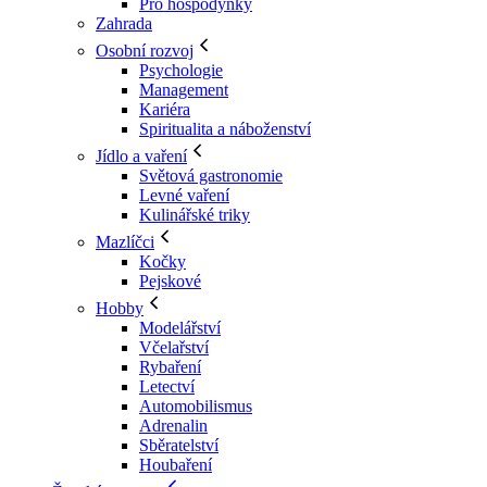
Pro hospodyňky
Zahrada
Osobní rozvoj
Psychologie
Management
Kariéra
Spiritualita a náboženství
Jídlo a vaření
Světová gastronomie
Levné vaření
Kulinářské triky
Mazlíčci
Kočky
Pejskové
Hobby
Modelářství
Včelařství
Rybaření
Letectví
Automobilismus
Adrenalin
Sběratelství
Houbaření