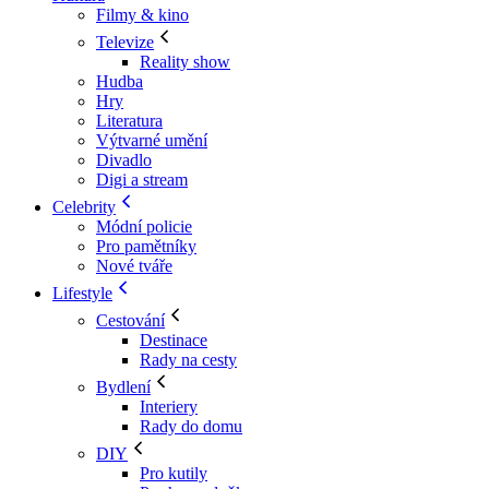
Filmy & kino
Televize
Reality show
Hudba
Hry
Literatura
Výtvarné umění
Divadlo
Digi a stream
Celebrity
Módní policie
Pro pamětníky
Nové tváře
Lifestyle
Cestování
Destinace
Rady na cesty
Bydlení
Interiery
Rady do domu
DIY
Pro kutily