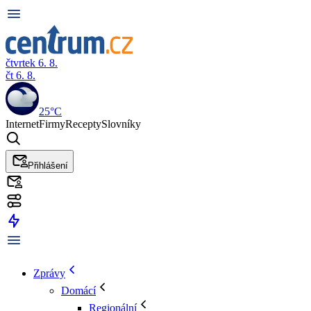
čtvrtek 6. 8.
čt 6. 8.
25°C
Internet
Firmy
Recepty
Slovníky
Přihlášení
Zprávy
Domácí
Regionální