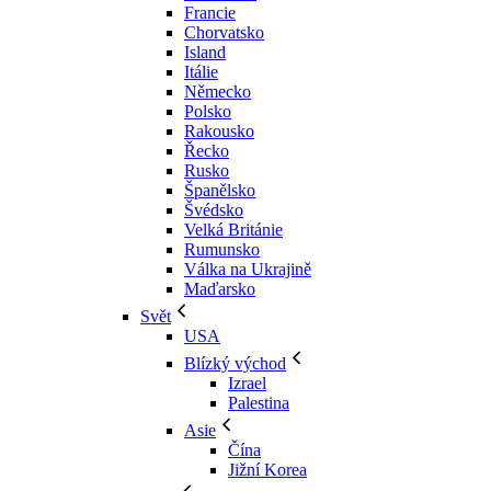
Francie
Chorvatsko
Island
Itálie
Německo
Polsko
Rakousko
Řecko
Rusko
Španělsko
Švédsko
Velká Británie
Rumunsko
Válka na Ukrajině
Maďarsko
Svět
USA
Blízký východ
Izrael
Palestina
Asie
Čína
Jižní Korea