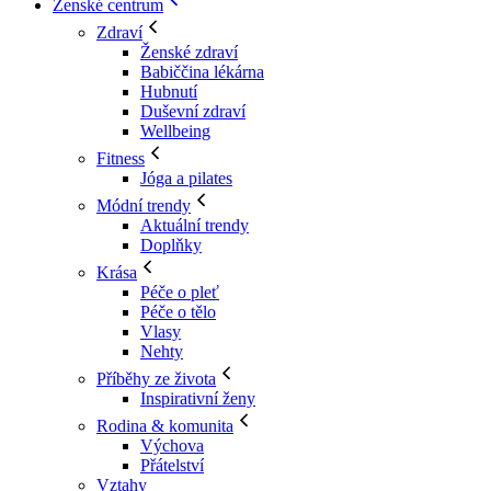
Ženské centrum
Zdraví
Ženské zdraví
Babiččina lékárna
Hubnutí
Duševní zdraví
Wellbeing
Fitness
Jóga a pilates
Módní trendy
Aktuální trendy
Doplňky
Krása
Péče o pleť
Péče o tělo
Vlasy
Nehty
Příběhy ze života
Inspirativní ženy
Rodina & komunita
Výchova
Přátelství
Vztahy