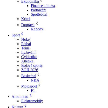
Ekonomika
Finance a burza
Podnikání
Spotřebitel
Krimi
Doprava
Nehody
Sport
Hokej
Fotbal
Tenis
Lyžování
Cyklistika
Atletika
Bojové sporty
ZOH 2026
Basketbal
NBA
Motosport
F1
Auto-moto
Elektromobily
Kultura