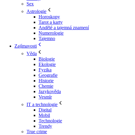
Sex
Astrologie
Horoskopy
Tarot a karty
Andělé a tajemná znamení
Numerologie
Tajemno
Zajímavosti
Věda
Biologie
Ekologie
Fyzika
Geografie
Historie
Chemie
Jazykověda
Vesmír
IT a technologie
Digital
Mobil
Technologie
Trendy
True crime