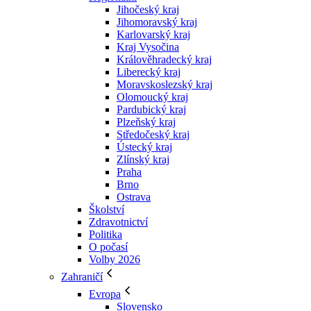
Jihočeský kraj
Jihomoravský kraj
Karlovarský kraj
Kraj Vysočina
Králověhradecký kraj
Liberecký kraj
Moravskoslezský kraj
Olomoucký kraj
Pardubický kraj
Plzeňský kraj
Středočeský kraj
Ústecký kraj
Zlínský kraj
Praha
Brno
Ostrava
Školství
Zdravotnictví
Politika
O počasí
Volby 2026
Zahraničí
Evropa
Slovensko