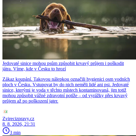
Jedovaté sinice mohou psům způsobit krvavý průjem i poškodit
játra. Víme, kde v Česku to hrozí
Zákaz koupání. Takovou nálepkou označili hygienici osm vodních
ploch v Česku. Vstupovat by do nich neměli lidé ani psi. Jedovaté
sinice, kterými je voda v těchto místech kontaminovaná, jim totiž
mohou způsobit vážné zdravotní potíže – od vyrážky přes krvavý
průjem až po poškození jater.
Zvirecizpravy.cz
8. 8. 2026, 21:31
3 min