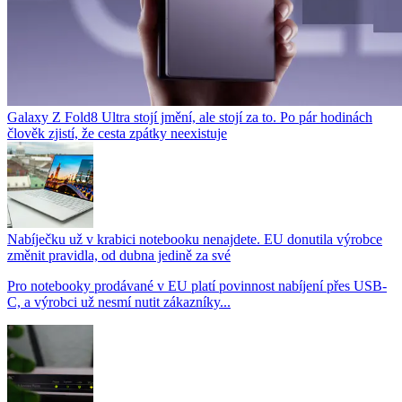
Galaxy Z Fold8 Ultra stojí jmění, ale stojí za to. Po pár hodinách
člověk zjistí, že cesta zpátky neexistuje
Nabíječku už v krabici notebooku nenajdete. EU donutila výrobce
změnit pravidla, od dubna jedině za své
Pro notebooky prodávané v EU platí povinnost nabíjení přes USB-
C, a výrobci už nesmí nutit zákazníky...