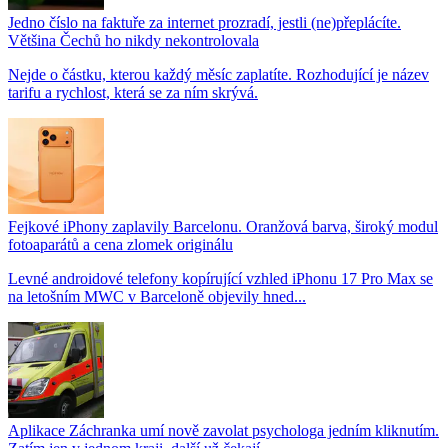
Jedno číslo na faktuře za internet prozradí, jestli (ne)přeplácíte.
Většina Čechů ho nikdy nekontrolovala
Nejde o částku, kterou každý měsíc zaplatíte. Rozhodující je název
tarifu a rychlost, která se za ním skrývá.
Fejkové iPhony zaplavily Barcelonu. Oranžová barva, široký modul
fotoaparátů a cena zlomek originálu
Levné androidové telefony kopírující vzhled iPhonu 17 Pro Max se
na letošním MWC v Barceloně objevily hned...
Aplikace Záchranka umí nově zavolat psychologa jedním kliknutím.