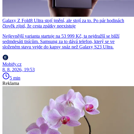
Galaxy Z Fold8 Ultra stojí jmění, ale stojí za to. Po pár hodinách
člověk zjistí, že cesta zpátky neexistuje
Nejlevnější varianta startuje na 53 999 Kč, ta nejdražší se blíží
sedmdesáti tisícům. Samsung za to dává telefon, který se ve
složeném stavu vejde do kapsy snáz než Galaxy S23 Ultra.
Mobify.cz
8. 8. 2026, 19:53
5 min
Reklama