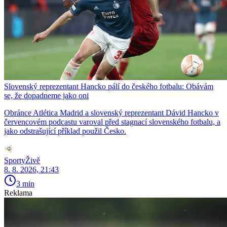
Slovenský reprezentant Hancko pálí do českého fotbalu: Obávám
se, že dopadneme jako oni
Obránce Atlética Madrid a slovenský reprezentant Dávid Hancko v
červencovém podcastu varoval před stagnací slovenského fotbalu, a
jako odstrašující příklad použil Česko.
SportyŽivě
8. 8. 2026, 21:43
3 min
Reklama