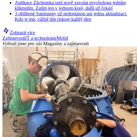
Aplikace Záchranka umí nově zavolat psychologa jedním
kliknutím. Zatím jen v jednom kraji, další už čekají
3 oblíbené Samsungy už nedostanou ani jednu aktualizaci.
Kdo je má, vážně tím riskuje každý den
Zobrazit více
Zajímavosti
IT a technologie
Mobil
Vybrali jsme pro vás
Magazíny a zajímavosti