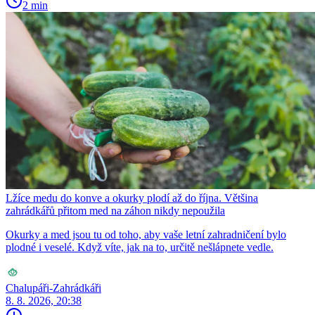
2 min
Lžíce medu do konve a okurky plodí až do října. Většina
zahrádkářů přitom med na záhon nikdy nepoužila
Okurky a med jsou tu od toho, aby vaše letní zahradničení bylo
plodné i veselé. Když víte, jak na to, určitě nešlápnete vedle.
Chalupáři-Zahrádkáři
8. 8. 2026, 20:38