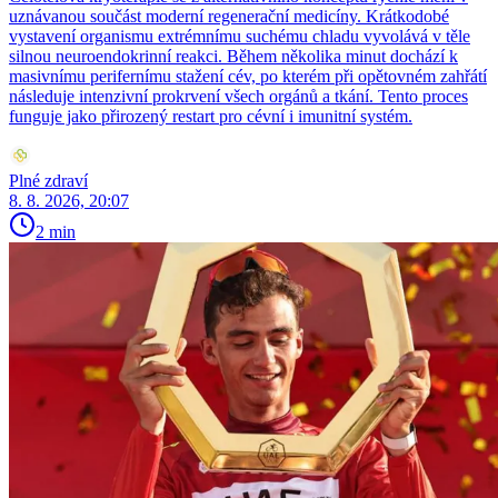
uznávanou součást moderní regenerační medicíny. Krátkodobé
vystavení organismu extrémnímu suchému chladu vyvolává v těle
silnou neuroendokrinní reakci. Během několika minut dochází k
masivnímu perifernímu stažení cév, po kterém při opětovném zahřátí
následuje intenzivní prokrvení všech orgánů a tkání. Tento proces
funguje jako přirozený restart pro cévní i imunitní systém.
Plné zdraví
8. 8. 2026, 20:07
2 min