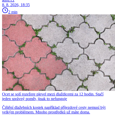
adbz.cz
8. 8. 2026, 18:35
2 min
Ocet se solí rozežere plevel mezi dlaždicemi za 12 hodin. Stačí
jeden správný poměr, jinak to nefunguje
Čištění dlažebních kostek například příjezdové cesty nemusí být
velkým problémem. Mnoho prostředků už máte doma.