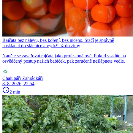
Rajčata bez nálevu, bez koření, bez ničeho. Stačí je správně
naskládat do sklenice a vydrží až do zimy
Naučte se zavařovat rajčata jako profesionálové. Pokud vsadíte na
osvědčený postup našich babiček, pak zaručeně nešlápnete vedle.
Chalupáři-Zahrádkáři
8. 8. 2026, 22:54
2 min