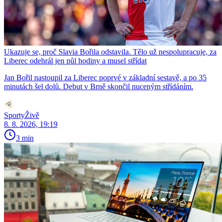
Ukazuje se, proč Slavia Bořila odstavila. Tělo už nespolupracuje, za
Liberec odehrál jen půl hodiny a musel střídat
Jan Bořil nastoupil za Liberec poprvé v základní sestavě, a po 35
minutách šel dolů. Debut v Brně skončil nuceným střídáním.
SportyŽivě
8. 8. 2026, 19:19
3 min