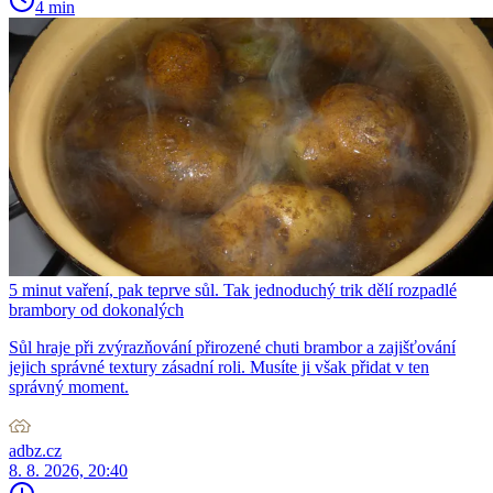
4 min
5 minut vaření, pak teprve sůl. Tak jednoduchý trik dělí rozpadlé
brambory od dokonalých
Sůl hraje při zvýrazňování přirozené chuti brambor a zajišťování
jejich správné textury zásadní roli. Musíte ji však přidat v ten
správný moment.
adbz.cz
8. 8. 2026, 20:40