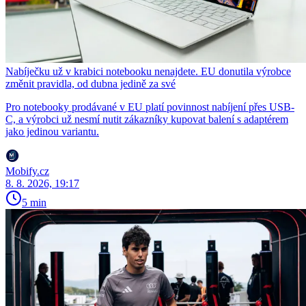
Nabíječku už v krabici notebooku nenajdete. EU donutila výrobce
změnit pravidla, od dubna jedině za své
Pro notebooky prodávané v EU platí povinnost nabíjení přes USB-
C, a výrobci už nesmí nutit zákazníky kupovat balení s adaptérem
jako jedinou variantu.
Mobify.cz
8. 8. 2026, 19:17
5 min