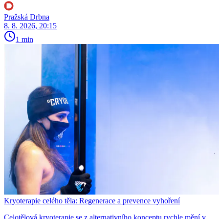
Pražská Drbna
8. 8. 2026, 20:15
1 min
Kryoterapie celého těla: Regenerace a prevence vyhoření
Celotělová kryoterapie se z alternativního konceptu rychle mění v