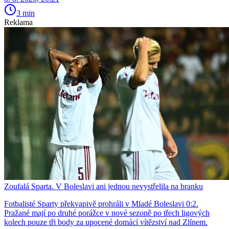
3 min
Reklama
Zoufalá Sparta. V Boleslavi ani jednou nevystřelila na branku
Fotbalisté Sparty překvapivě prohráli v Mladé Boleslavi 0:2.
Pražané mají po druhé porážce v nové sezoně po třech ligových
kolech pouze tři body za upocené domácí vítězství nad Zlínem.