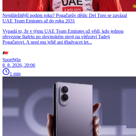
Nejdůležitější podpis roku? Pogačarův dědic Del Toro se zavázal
UAE Team Emirates až do roku 2031
Vypadá to, že v týmu UAE Team Emirates už vědí, kdo jednou
převezme štafetu po slovinském stroji na vítězství Tadeji
Pogačarovi. A není mu ještě ani třiadvacet let...
SportWin
8. 8. 2026, 20:06
1 min