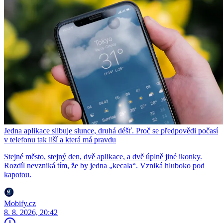
Jedna aplikace slibuje slunce, druhá déšť. Proč se předpovědi počasí
v telefonu tak liší a která má pravdu
Stejné město, stejný den, dvě aplikace, a dvě úplně jiné ikonky.
Rozdíl nevzniká tím, že by jedna „kecala“. Vzniká hluboko pod
kapotou.
Mobify.cz
8. 8. 2026, 20:42