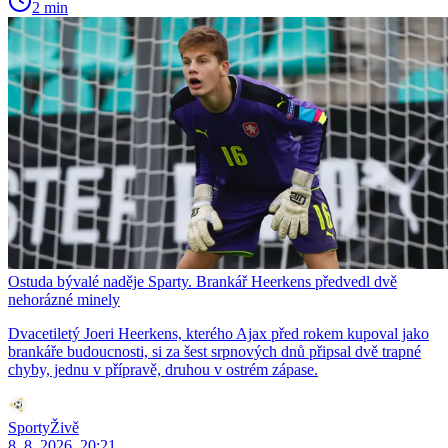
2 min
Ostuda bývalé naděje Sparty. Brankář Heerkens předvedl dvě
nehorázné minely
Dvacetiletý Joeri Heerkens, kterého Ajax před rokem kupoval jako
brankáře budoucnosti, si za šest srpnových dnů připsal dvě trapné
chyby, jednu v přípravě, druhou v ostrém zápase.
SportyŽivě
8. 8. 2026, 20:21