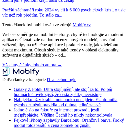
Zatím jen v jednom kraji, další už čekají
Pražští záchranáři roku 2024 vyjeli k 6 000 psychických krizí, o tisíc
víc než rok předtím. To stálo za...
Tento článek byl publikován ze zdrojů
Mobify.cz
Web se zaměřuje na mobilní telefony, chytré technologie a moderní
aplikace. Čtenáři zde najdou recenze nových modelů, srovnání
zařízení, tipy na užitečné aplikace i praktické rady, jak z telefonu
dostat maximum. Obsah sleduje také trendy v oblasti elektroniky,
softwaru a digitálních služeb – od...
Všechny články tohoto autora →
Další články z kategorie
IT a technologie
Galaxy Z Fold8 Ultra stojí jmění, ale stojí za to. Po pár
hodinách člověk zjistí, že cesta zpátky neexistuje
Nabíječku už v krabici notebooku nenajdete. EU donutila
výrobce změnit pravidla, od dubna jedině za své
Jedno číslo na faktuře za internet prozradí, jestli
(ne)přeplácíte. Většina Čechů ho nikdy nekontrolovala
Fejkové iPhony zaplavily Barcelonu. Oranžová barva, široký
modul fotoaparátů a cena zlomek originálu