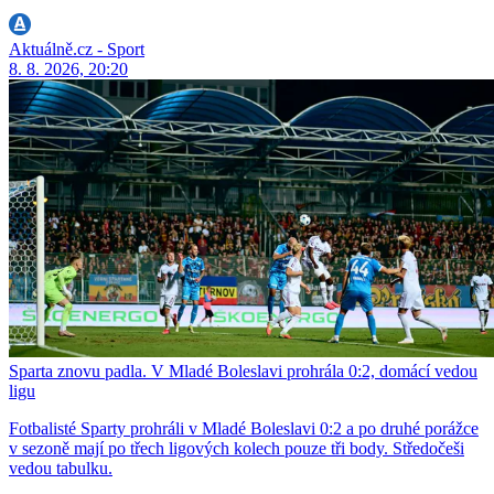
Aktuálně.cz - Sport
8. 8. 2026, 20:20
Sparta znovu padla. V Mladé Boleslavi prohrála 0:2, domácí vedou
ligu
Fotbalisté Sparty prohráli v Mladé Boleslavi 0:2 a po druhé porážce
v sezoně mají po třech ligových kolech pouze tři body. Středočeši
vedou tabulku.