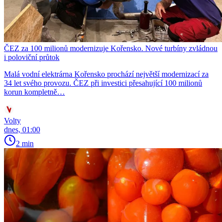
ČEZ za 100 milionů modernizuje Kořensko. Nové turbíny zvládnou
i poloviční průtok
Malá vodní elektrárna Kořensko prochází největší modernizací za
34 let svého provozu. ČEZ při investici přesahující 100 milionů
korun kompletně…
Volty
dnes, 01:00
2 min