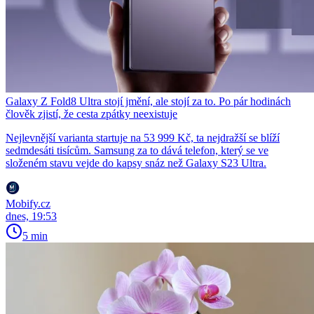
Galaxy Z Fold8 Ultra stojí jmění, ale stojí za to. Po pár hodinách
člověk zjistí, že cesta zpátky neexistuje
Nejlevnější varianta startuje na 53 999 Kč, ta nejdražší se blíží
sedmdesáti tisícům. Samsung za to dává telefon, který se ve
složeném stavu vejde do kapsy snáz než Galaxy S23 Ultra.
Mobify.cz
dnes, 19:53
5 min