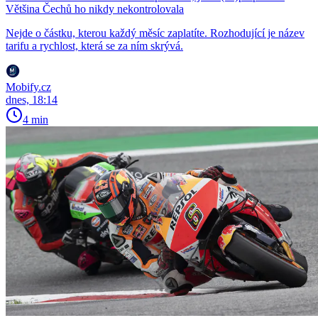
Většina Čechů ho nikdy nekontrolovala
Nejde o částku, kterou každý měsíc zaplatíte. Rozhodující je název
tarifu a rychlost, která se za ním skrývá.
Mobify.cz
dnes, 18:14
4 min