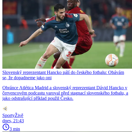
Slovenský reprezentant Hancko pálí do českého fotbalu: Obávám
se, že dopadneme jako oni
Obránce Atlética Madrid a slovenský reprezentant Dávid Hancko v
červencovém podcastu varoval před stagnací slovenského fotbalu, a
jako odstrašující příklad použil Česko.
SportyŽivě
dnes, 21:43
3 min