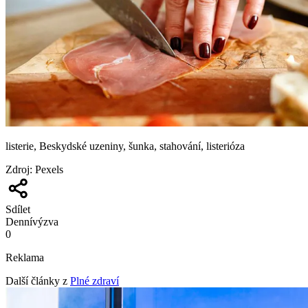
listerie, Beskydské uzeniny, šunka, stahování, listerióza
Zdroj
:
Pexels
Sdílet
Denní
výzva
0
Reklama
Další články z
Plné zdraví