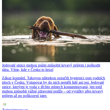
Jedovaté sinice mohou psům způsobit krvavý průjem i poškodit
játra. Víme, kde v Česku to hrozí
Zákaz koupání. Takovou nálepkou označili hygienici osm vodních
ploch v Česku. Vstupovat by do nich neměli lidé ani psi. Jedovaté
sinice, kterými je voda v těchto místech kontaminovaná, jim totiž
mohou způsobit vážné zdravotní potíže – od vyrážky přes krvavý
průjem až po poškození jater.
Zvirecizpravy.cz