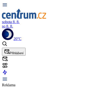
sobota 8. 8.
so 8. 8.
20°C
Přihlášení
Reklama