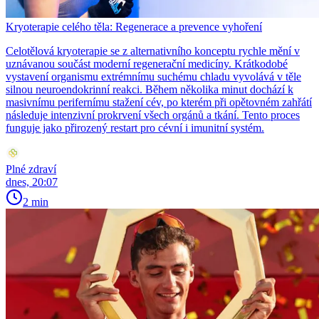
Kryoterapie celého těla: Regenerace a prevence vyhoření
Celotělová kryoterapie se z alternativního konceptu rychle mění v
uznávanou součást moderní regenerační medicíny. Krátkodobé
vystavení organismu extrémnímu suchému chladu vyvolává v těle
silnou neuroendokrinní reakci. Během několika minut dochází k
masivnímu perifernímu stažení cév, po kterém při opětovném zahřátí
následuje intenzivní prokrvení všech orgánů a tkání. Tento proces
funguje jako přirozený restart pro cévní i imunitní systém.
Plné zdraví
dnes, 20:07
2 min