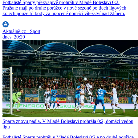
Fotbalisté Sparty překvapivě prohráli v Mladé Boleslavi 0:2.
Pražané mají po druhé porážce v nové sezoně po třech ligových
kolech pouze tři body za upocené domácí vítězství nad Zlínem.
Aktuálně.cz - Sport
dnes, 20:20
Sparta znovu padla. V Mladé Boleslavi prohrála 0:2, domácí vedou
ligu
Fotbalisté Sparty prohráli v Mladé Boleslavi 0:2 a po druhé porážce