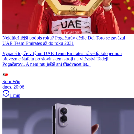
Nejdůležitější podpis roku? Pogačarův dědic Del Toro se zavázal
UAE Team Emirates až do roku 2031
Vypadá to, že v týmu UAE Team Emirates už vědí, kdo jednou
převezme štafetu po slovinském stroji na vítězství Tadeji
Pogačarovi. A není mu ještě ani třiadvacet let...
SportWin
dnes, 20:06
1 min