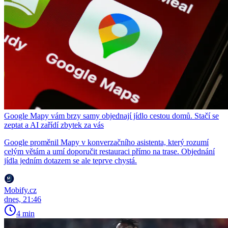
Google Mapy vám brzy samy objednají jídlo cestou domů. Stačí se
zeptat a AI zařídí zbytek za vás
Google proměnil Mapy v konverzačního asistenta, který rozumí
celým větám a umí doporučit restauraci přímo na trase. Objednání
jídla jedním dotazem se ale teprve chystá.
Mobify.cz
dnes, 21:46
4 min