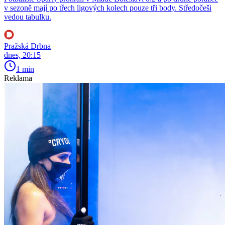
v sezoně mají po třech ligových kolech pouze tři body. Středočeši
vedou tabulku.
Pražská Drbna
dnes, 20:15
1 min
Reklama