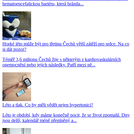
hematoencefalickou bariéru, která bránila...
Horké léto může být pro třetinu Čechů větší zátěží pro srdce. Na co
si dát pozor?
Téměř 3,6 milionu Čechů žije s některým z kardiovaskulárních
onemocnění nebo jejich následky. Patří mezi ně...
Léto a tlak. Co by měli vědět nejen hypertonici?
Léto je období, kdy máme konečně pocit, že se život zpomalil. Dny
jsou delší, kalendář méně přeplněný a...