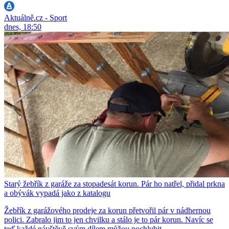
Aktuálně.cz - Sport
dnes, 18:50
Starý žebřík z garáže za stopadesát korun. Pár ho natřel, přidal prkna
a obývák vypadá jako z katalogu
Žebřík z garážového prodeje za korun přetvořil pár v nádhernou
polici. Zabralo jim to jen chvilku a stálo je to pár korun. Navíc se
teď každé návštěvě svým dílem můžou pochlubit.