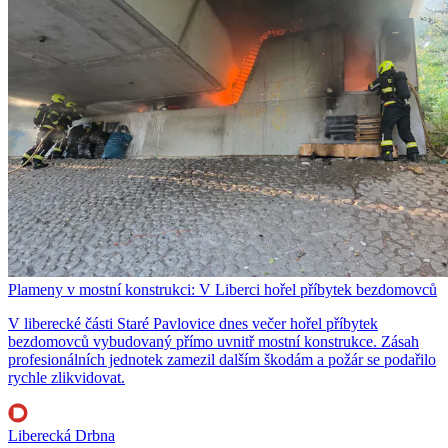
Plameny v mostní konstrukci: V Liberci hořel příbytek bezdomovců
V liberecké části Staré Pavlovice dnes večer hořel příbytek
bezdomovců vybudovaný přímo uvnitř mostní konstrukce. Zásah
profesionálních jednotek zamezil dalším škodám a požár se podařilo
rychle zlikvidovat.
Liberecká Drbna