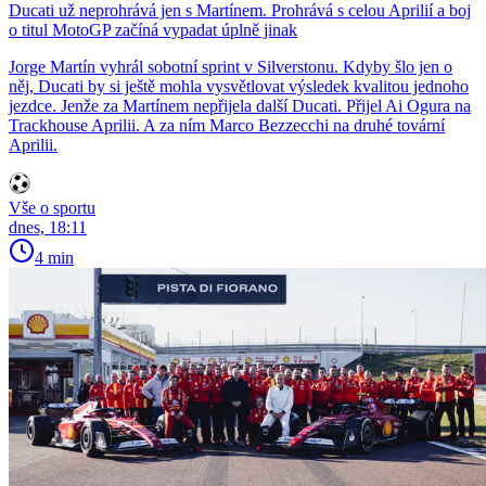
Ducati už neprohrává jen s Martínem. Prohrává s celou Aprilií a boj
o titul MotoGP začíná vypadat úplně jinak
Jorge Martín vyhrál sobotní sprint v Silverstonu. Kdyby šlo jen o
něj, Ducati by si ještě mohla vysvětlovat výsledek kvalitou jednoho
jezdce. Jenže za Martínem nepřijela další Ducati. Přijel Ai Ogura na
Trackhouse Aprilii. A za ním Marco Bezzecchi na druhé tovární
Aprilii.
Vše o sportu
dnes, 18:11
4 min