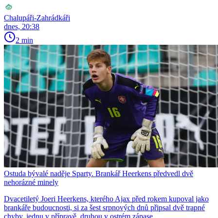
Chalupáři-Zahrádkáři
dnes, 20:38
2 min
Ostuda bývalé naděje Sparty. Brankář Heerkens předvedl dvě
nehorázné minely
Dvacetiletý Joeri Heerkens, kterého Ajax před rokem kupoval jako
brankáře budoucnosti, si za šest srpnových dnů připsal dvě trapné
chyby, jednu v přípravě, druhou v ostrém zápase.