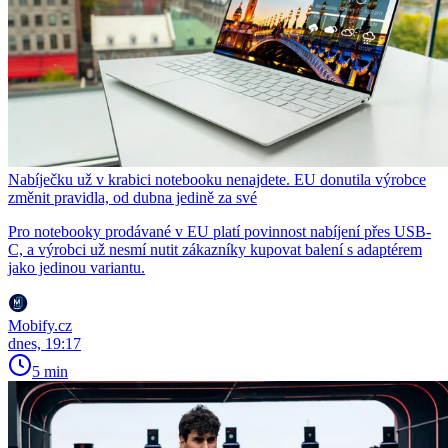
Nabíječku už v krabici notebooku nenajdete. EU donutila výrobce
změnit pravidla, od dubna jedině za své
Pro notebooky prodávané v EU platí povinnost nabíjení přes USB-
C, a výrobci už nesmí nutit zákazníky kupovat balení s adaptérem
jako jedinou variantu.
Mobify.cz
dnes, 19:17
5 min