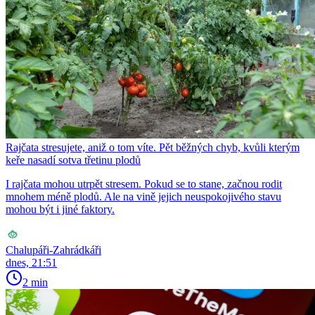
Rajčata stresujete, aniž o tom víte. Pět běžných chyb, kvůli kterým
keře nasadí sotva třetinu plodů
I rajčata mohou utrpět stresem. Pokud se to stane, začnou rodit
mnohem méně plodů. Ale na vině jejich neuspokojivého stavu
mohou být i jiné faktory.
Chalupáři-Zahrádkáři
dnes, 21:51
2 min