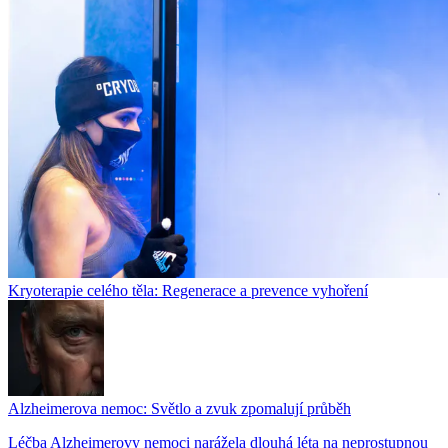
Kryoterapie celého těla: Regenerace a prevence vyhoření
Alzheimerova nemoc: Světlo a zvuk zpomalují průběh
Léčba Alzheimerovy nemoci narážela dlouhá léta na neprostupnou