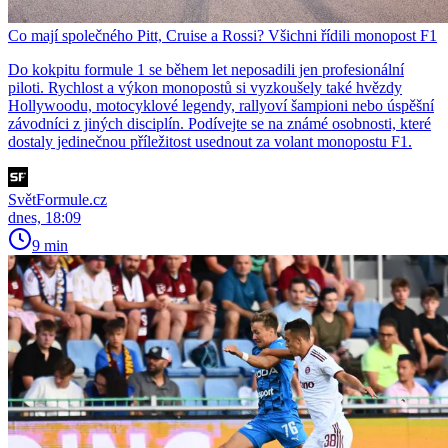
Co mají společného Pitt, Cruise a Rossi? Všichni řídili monopost F1
Do kokpitu formule 1 se během let neposadili jen profesionální
piloti. Rychlost a výkon monopostů si vyzkoušely také hvězdy
Hollywoodu, motocyklové legendy, rallyoví šampioni nebo úspěšní
závodníci z jiných disciplín. Podívejte se na známé osobnosti, které
dostaly jedinečnou příležitost usednout za volant monopostu F1.
SvětFormule.cz
dnes, 18:09
9 min