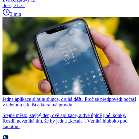
dnes, 21:31
3 min
Jedna aplikace slibuje slunce, druhá déšť. Proč se předpovědi počasí
v telefonu tak liší a která má pravdu
Stejné město, stejný den, dvě aplikace, a dvě úplně jiné ikonky.
Rozdíl nevzniká tím, že by jedna „kecala“. Vzniká hluboko pod
kapotou.