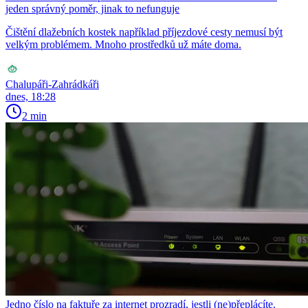
jeden správný poměr, jinak to nefunguje
Čištění dlažebních kostek například příjezdové cesty nemusí být
velkým problémem. Mnoho prostředků už máte doma.
Chalupáři-Zahrádkáři
dnes, 18:28
2 min
Jedno číslo na faktuře za internet prozradí, jestli (ne)přeplácíte.