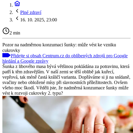
Plné zdraví
16. 10. 2025, 23:00
2 min
Pozor na nadměrnou konzumaci šunky: může vést ke vzniku
cukrovky
Přidejte si obsah Centrum.cz do oblíbených zdrojů pro Google
hledání a Google zprávy
Šunka z libového masa bývá většinou pokládána za potravinu, která
patří k těm zdravějším. V naší zemi se těší oblibě jak kuřecí,
vepřová, tak méně častá králičí varianta. Dopřáváme si ji na snídaně,
svačiny nebo obložené mísy při slavnostních příležitostech. Ovšem
všeho moc škodí. Věděli jste, že nadměrná konzumace šunky může
vést k rozvoji cukrovky 2. typu?