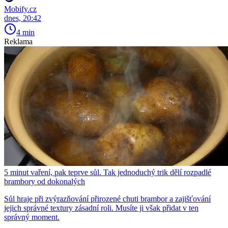
Mobify.cz
dnes, 20:42
4 min
Reklama
5 minut vaření, pak teprve sůl. Tak jednoduchý trik dělí rozpadlé
brambory od dokonalých
Sůl hraje při zvýrazňování přirozené chuti brambor a zajišťování
jejich správné textury zásadní roli. Musíte ji však přidat v ten
správný moment.