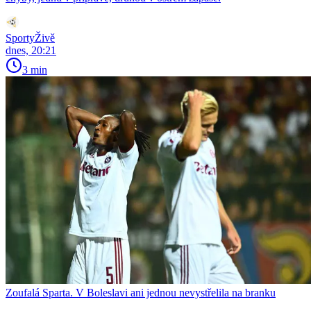
SportyŽivě
dnes, 20:21
3 min
Zoufalá Sparta. V Boleslavi ani jednou nevystřelila na branku