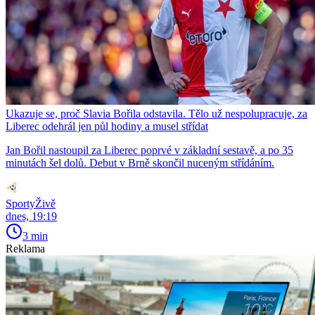
Ukazuje se, proč Slavia Bořila odstavila. Tělo už nespolupracuje, za
Liberec odehrál jen půl hodiny a musel střídat
Jan Bořil nastoupil za Liberec poprvé v základní sestavě, a po 35
minutách šel dolů. Debut v Brně skončil nuceným střídáním.
SportyŽivě
dnes, 19:19
3 min
Reklama