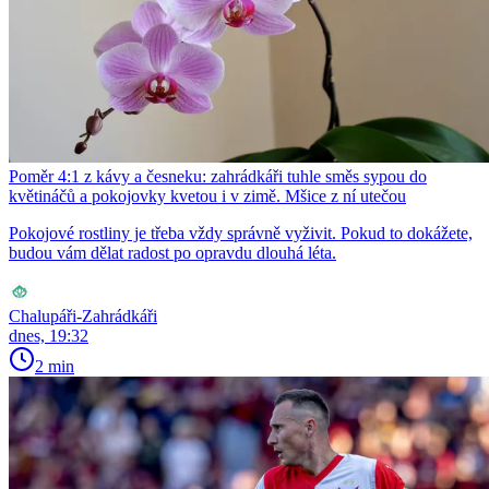
Poměr 4:1 z kávy a česneku: zahrádkáři tuhle směs sypou do
květináčů a pokojovky kvetou i v zimě. Mšice z ní utečou
Pokojové rostliny je třeba vždy správně vyživit. Pokud to dokážete,
budou vám dělat radost po opravdu dlouhá léta.
Chalupáři-Zahrádkáři
dnes, 19:32
2 min