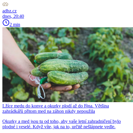
adbz.cz
dnes, 20:40
2 min
Lžíce medu do konve a okurky plodí až do října. Většina
zahrádkářů přitom med na záhon nikdy nepoužila
Okurky a med jsou tu od toho, aby vaše letní zahradničení bylo
plodné i veselé. Když víte, jak na to, určitě nešlápnete vedle.