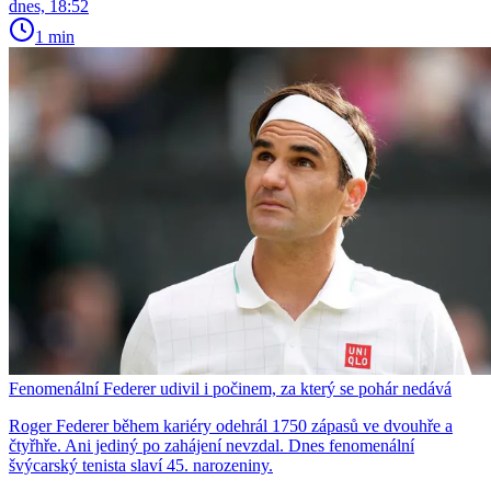
dnes, 18:52
1 min
Fenomenální Federer udivil i počinem, za který se pohár nedává
Roger Federer během kariéry odehrál 1750 zápasů ve dvouhře a
čtyřhře. Ani jediný po zahájení nevzdal. Dnes fenomenální
švýcarský tenista slaví 45. narozeniny.