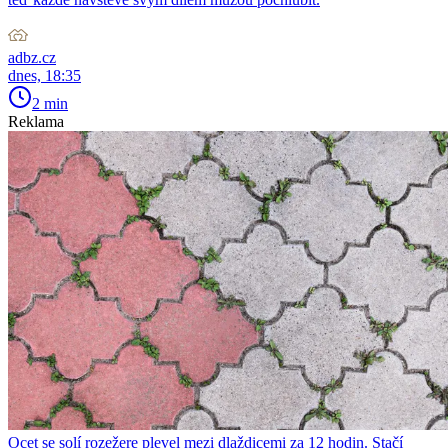
adbz.cz
dnes, 18:35
2 min
Reklama
Ocet se solí rozežere plevel mezi dlaždicemi za 12 hodin. Stačí