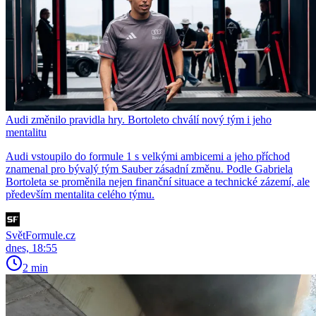
Audi změnilo pravidla hry. Bortoleto chválí nový tým i jeho
mentalitu
Audi vstoupilo do formule 1 s velkými ambicemi a jeho příchod
znamenal pro bývalý tým Sauber zásadní změnu. Podle Gabriela
Bortoleta se proměnila nejen finanční situace a technické zázemí, ale
především mentalita celého týmu.
SvětFormule.cz
dnes, 18:55
2 min