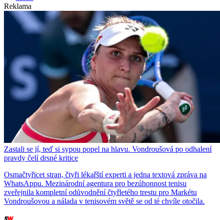
Reklama
Zastali se jí, teď si sypou popel na hlavu. Vondroušová po odhalení
pravdy čelí drsné kritice
Osmačtyřicet stran, čtyři lékařští experti a jedna textová zpráva na
WhatsAppu. Mezinárodní agentura pro bezúhonnost tenisu
zveřejnila kompletní odůvodnění čtyřletého trestu pro Markétu
Vondroušovou a nálada v tenisovém světě se od té chvíle otočila.