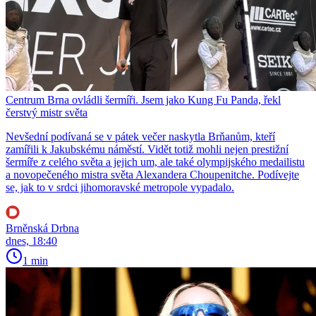
Centrum Brna ovládli šermíři. Jsem jako Kung Fu Panda, řekl
čerstvý mistr světa
Nevšední podívaná se v pátek večer naskytla Brňanům, kteří
zamířili k Jakubskému náměstí. Vidět totiž mohli nejen prestižní
šermíře z celého světa a jejich um, ale také olympijského medailistu
a novopečeného mistra světa Alexandera Choupenitche. Podívejte
se, jak to v srdci jihomoravské metropole vypadalo.
Brněnská Drbna
dnes, 18:40
1 min