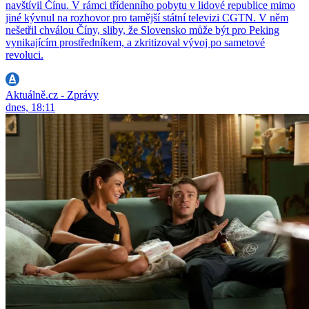
navštívil Čínu. V rámci třídenního pobytu v lidové republice mimo
jiné kývnul na rozhovor pro tamější státní televizi CGTN. V něm
nešetřil chválou Číny, sliby, že Slovensko může být pro Peking
vynikajícím prostředníkem, a zkritizoval vývoj po sametové
revoluci.
Aktuálně.cz - Zprávy
dnes, 18:11