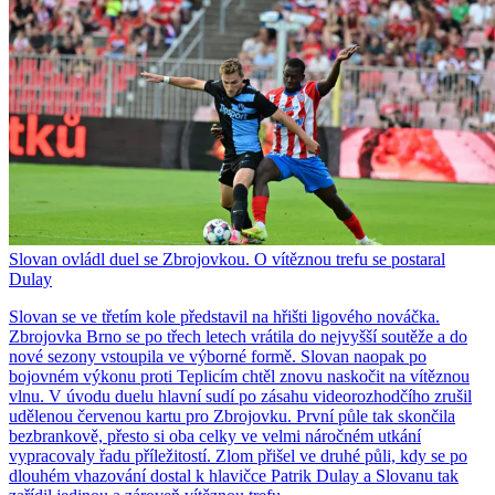
Slovan ovládl duel se Zbrojovkou. O vítěznou trefu se postaral
Dulay
Slovan se ve třetím kole představil na hřišti ligového nováčka.
Zbrojovka Brno se po třech letech vrátila do nejvyšší soutěže a do
nové sezony vstoupila ve výborné formě. Slovan naopak po
bojovném výkonu proti Teplicím chtěl znovu naskočit na vítěznou
vlnu. V úvodu duelu hlavní sudí po zásahu videorozhodčího zrušil
udělenou červenou kartu pro Zbrojovku. První půle tak skončila
bezbrankově, přesto si oba celky ve velmi náročném utkání
vypracovaly řadu příležitostí. Zlom přišel ve druhé půli, kdy se po
dlouhém vhazování dostal k hlavičce Patrik Dulay a Slovanu tak