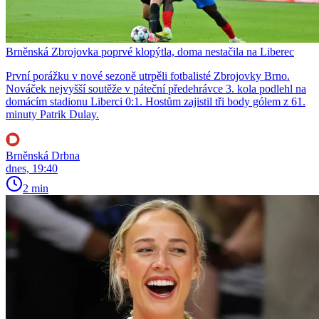
Brněnská Zbrojovka poprvé klopýtla, doma nestačila na Liberec
První porážku v nové sezoně utrpěli fotbalisté Zbrojovky Brno.
Nováček nejvyšší soutěže v páteční předehrávce 3. kola podlehl na
domácím stadionu Liberci 0:1. Hostům zajistil tři body gólem z 61.
minuty Patrik Dulay.
Brněnská Drbna
dnes, 19:40
2 min