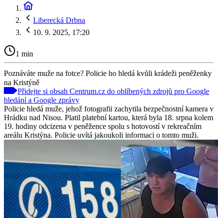
Liberecká Drbna
10. 9. 2025, 17:20
1 min
Poznáváte muže na fotce? Policie ho hledá kvůli krádeži peněženky
na Kristýně
Přidejte si obsah Centrum.cz do oblíbených zdrojů pro Google
hledání a Google zprávy
Policie hledá muže, jehož fotografii zachytila bezpečnostní kamera v
Hrádku nad Nisou. Platil platební kartou, která byla 18. srpna kolem
19. hodiny odcizena v peněžence spolu s hotovostí v rekreačním
areálu Kristýna. Policie uvítá jakoukoli informaci o tomto muži.