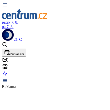
pátek 7. 8.
pá 7. 8.
21°C
Přihlášení
Reklama