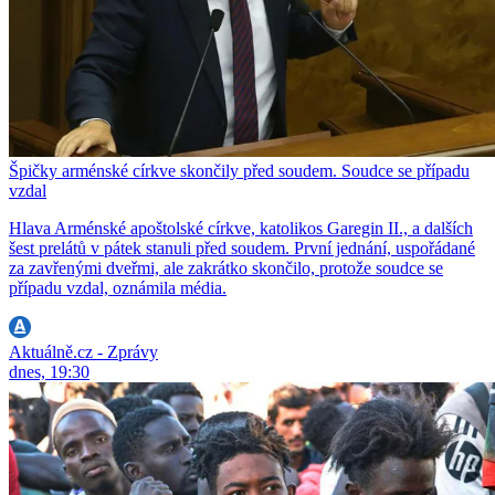
Špičky arménské církve skončily před soudem. Soudce se případu
vzdal
Hlava Arménské apoštolské církve, katolikos Garegin II., a dalších
šest prelátů v pátek stanuli před soudem. První jednání, uspořádané
za zavřenými dveřmi, ale zakrátko skončilo, protože soudce se
případu vzdal, oznámila média.
Aktuálně.cz - Zprávy
dnes, 19:30