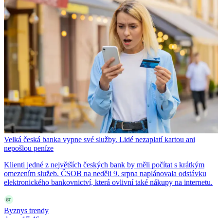
Velká česká banka vypne své služby. Lidé nezaplatí kartou ani
nepošlou peníze
Klienti jedné z největších českých bank by měli počítat s krátkým
omezením služeb. ČSOB na neděli 9. srpna naplánovala odstávku
elektronického bankovnictví, která ovlivní také nákupy na internetu.
Byznys trendy