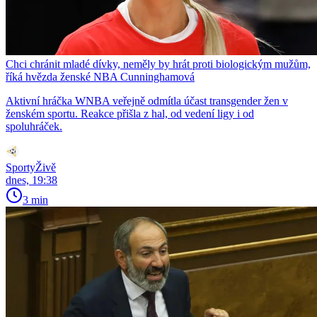
Chci chránit mladé dívky, neměly by hrát proti biologickým mužům,
říká hvězda ženské NBA Cunninghamová
Aktivní hráčka WNBA veřejně odmítla účast transgender žen v
ženském sportu. Reakce přišla z hal, od vedení ligy i od
spoluhráček.
SportyŽivě
dnes, 19:38
3 min