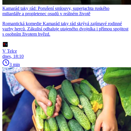
Kamarád taky rád: Porušení smlouvy, superjachta ruského
miliardáře a propletenec osudů v reálném životě
Romantická komedie Kamarád taky rád skrývá zajímavé rodinné
vazby herců. Zákulisí odhaluje utajeného dvojníka i přímou spojitost
s osobním životem hvězd.
V Telce
dnes, 18:10
3 min