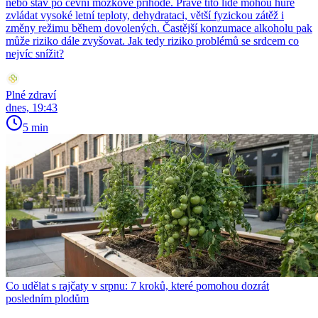
nebo stav po cévní mozkové příhodě. Právě tito lidé mohou hůře
zvládat vysoké letní teploty, dehydrataci, větší fyzickou zátěž i
změny režimu během dovolených. Častější konzumace alkoholu pak
může riziko dále zvyšovat. Jak tedy riziko problémů se srdcem co
nejvíc snížit?
Plné zdraví
dnes, 19:43
5 min
Co udělat s rajčaty v srpnu: 7 kroků, které pomohou dozrát
posledním plodům