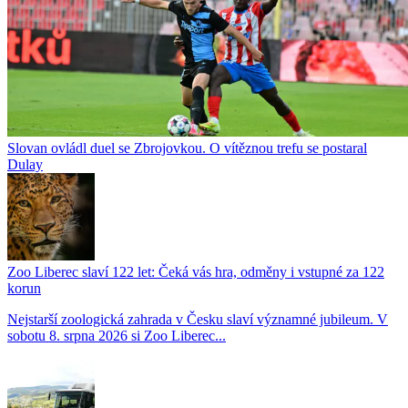
Slovan ovládl duel se Zbrojovkou. O vítěznou trefu se postaral
Dulay
Zoo Liberec slaví 122 let: Čeká vás hra, odměny i vstupné za 122
korun
Nejstarší zoologická zahrada v Česku slaví významné jubileum. V
sobotu 8. srpna 2026 si Zoo Liberec...