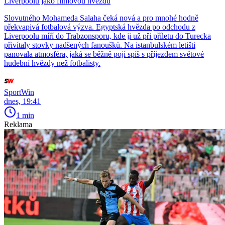
Liverpoolu jako filmovou hvězdu
Slovutného Mohameda Salaha čeká nová a pro mnohé hodně
překvapivá fotbalová výzva. Egyptská hvězda po odchodu z
Liverpoolu míří do Trabzonsporu, kde ji už při příletu do Turecka
přivítaly stovky nadšených fanoušků. Na istanbulském letišti
panovala atmosféra, jaká se běžně pojí spíš s příjezdem světové
hudební hvězdy než fotbalisty.
SportWin
dnes, 19:41
1 min
Reklama