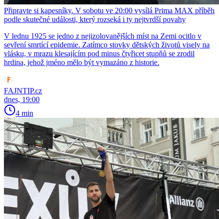
Připravte si kapesníky. V sobotu ve 20:00 vysílá Prima MAX příběh
podle skutečné události, který rozseká i ty nejtvrdší povahy
V lednu 1925 se jedno z nejizolovanějších míst na Zemi ocitlo v
sevření smrtící epidemie. Zatímco stovky dětských životů visely na
vlásku, v mrazu klesajícím pod minus čtyřicet stupňů se zrodil
hrdina, jehož jméno mělo být vymazáno z historie.
FAJNTIP.cz
dnes, 19:00
4 min