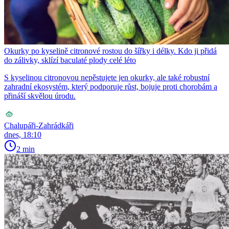
Okurky po kyselině citronové rostou do šířky i délky. Kdo ji přidá
do zálivky, sklízí baculaté plody celé léto
S kyselinou citronovou nepěstujete jen okurky, ale také robustní
zahradní ekosystém, který podporuje růst, bojuje proti chorobám a
přináší skvělou úrodu.
Chalupáři-Zahrádkáři
dnes, 18:10
2 min