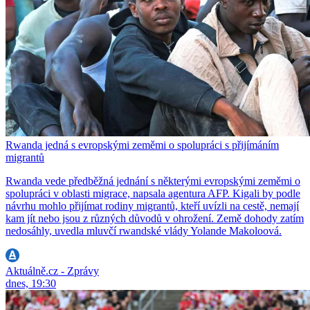
Rwanda jedná s evropskými zeměmi o spolupráci s přijímáním
migrantů
Rwanda vede předběžná jednání s některými evropskými zeměmi o
spolupráci v oblasti migrace, napsala agentura AFP. Kigali by podle
návrhu mohlo přijímat rodiny migrantů, kteří uvízli na cestě, nemají
kam jít nebo jsou z různých důvodů v ohrožení. Země dohody zatím
nedosáhly, uvedla mluvčí rwandské vlády Yolande Makoloová.
Aktuálně.cz - Zprávy
dnes, 19:30