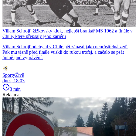
Viliam Schrojf: žižkovský kluk, nejlepší brankář MS 1962 a finále v
Chile, které přepsaly jeho kariéru
Viliam Schrojf odchytal v Chile pět zápasů jako neprůstřelná zeď.
Pak mu těsně před finále vtiskli do rukou trofej, a začalo se psát
úplně jiné vyprávění.
SportyŽivě
dnes, 18:03
3 min
Reklama