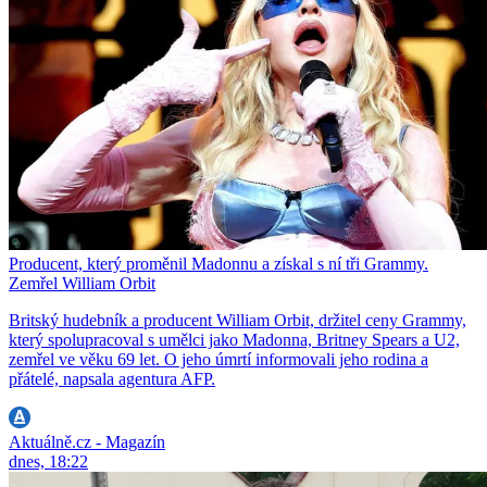
Producent, který proměnil Madonnu a získal s ní tři Grammy.
Zemřel William Orbit
Britský hudebník a producent William Orbit, držitel ceny Grammy,
který spolupracoval s umělci jako Madonna, Britney Spears a U2,
zemřel ve věku 69 let. O jeho úmrtí informovali jeho rodina a
přátelé, napsala agentura AFP.
Aktuálně.cz - Magazín
dnes, 18:22