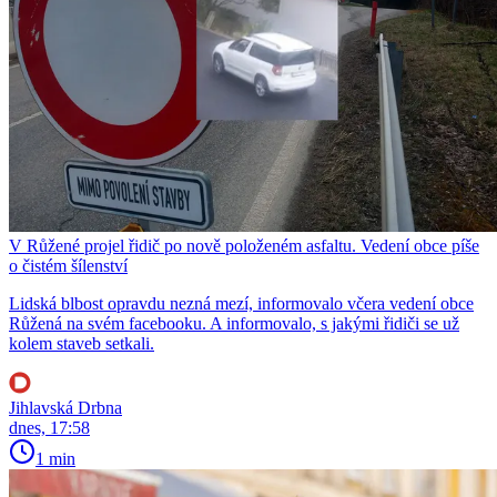
V Růžené projel řidič po nově položeném asfaltu. Vedení obce píše
o čistém šílenství
Lidská blbost opravdu nezná mezí, informovalo včera vedení obce
Růžená na svém facebooku. A informovalo, s jakými řidiči se už
kolem staveb setkali.
Jihlavská Drbna
dnes, 17:58
1 min