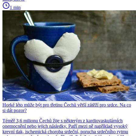
1 min
Horké léto může být pro třetinu Čechů větší zátěží pro srdce. Na co
si dát pozor?
Téměř 3,6 milionu Čechů žije s některým z kardiovaskulárních
onemocnění nebo jejich následky. Patří mezi ně například vysoký
krevní tlak, ischemická choroba srdeční, porucha srdečního rytmu