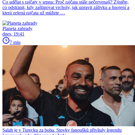
Co udělat s rajčaty v srpnu: Proč rajčata stále nečervenají? Zjistěte,
co odstranit, kdy zaštipovat vrcholy, jak upravit zálivku a hnojení a
která zelená rajčata už můžete …
Planeta zahrady
dnes, 19:41
7 min
Salah je v Turecku za boha. Stovky fanoušků přivítaly legendu