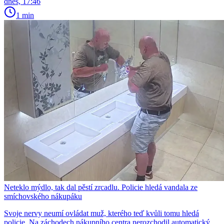
dnes, 17:46
1 min
Neteklo mýdlo, tak dal pěstí zrcadlu. Policie hledá vandala ze
smíchovského nákupáku
Svoje nervy neumí ovládat muž, kterého teď kvůli tomu hledá
policie. Na záchodech nákupního centra nerozchodil automatický