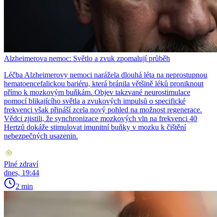
Alzheimerova nemoc: Světlo a zvuk zpomalují průběh
Léčba Alzheimerovy nemoci narážela dlouhá léta na neprostupnou
hematoencefalickou bariéru, která bránila většině léků proniknout
přímo k mozkovým buňkám. Objev takzvané neurostimulace
pomocí blikajícího světla a zvukových impulsů o specifické
frekvenci však přináší zcela nový pohled na možnost regenerace.
Vědci zjistili, že synchronizace mozkových vln na frekvenci 40
Hertzů dokáže stimulovat imunitní buňky v mozku k čištění
nebezpečných usazenin.
Plné zdraví
dnes, 19:44
2 min