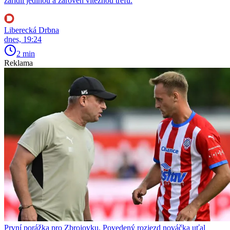
zařídil jedinou a zároveň vítěznou trefu.
Liberecká Drbna
dnes, 19:24
2 min
Reklama
První porážka pro Zbrojovku. Povedený rozjezd nováčka uťal