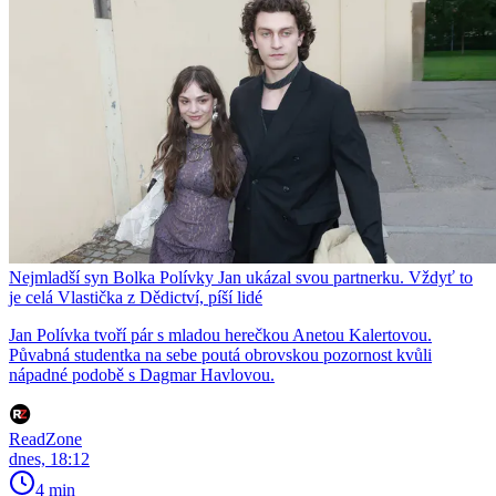
Nejmladší syn Bolka Polívky Jan ukázal svou partnerku. Vždyť to
je celá Vlastička z Dědictví, píší lidé
Jan Polívka tvoří pár s mladou herečkou Anetou Kalertovou.
Půvabná studentka na sebe poutá obrovskou pozornost kvůli
nápadné podobě s Dagmar Havlovou.
ReadZone
dnes, 18:12
4 min