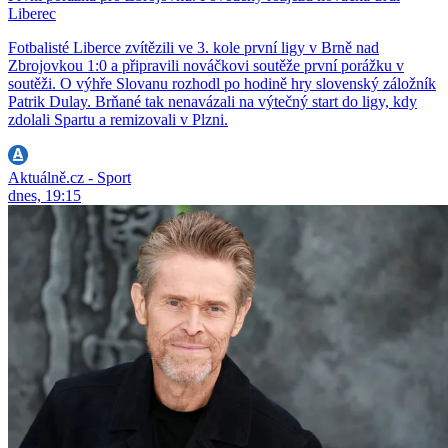
Liberec
Fotbalisté Liberce zvítězili ve 3. kole první ligy v Brně nad
Zbrojovkou 1:0 a připravili nováčkovi soutěže první porážku v
soutěži. O výhře Slovanu rozhodl po hodině hry slovenský záložník
Patrik Dulay. Brňané tak nenavázali na výtečný start do ligy, kdy
zdolali Spartu a remizovali v Plzni.
Aktuálně.cz - Sport
dnes, 19:15