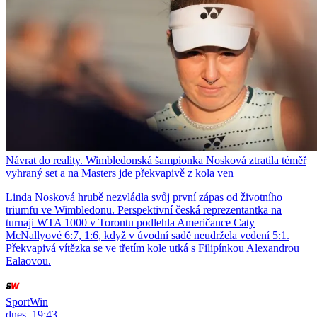
Návrat do reality. Wimbledonská šampionka Nosková ztratila téměř
vyhraný set a na Masters jde překvapivě z kola ven
Linda Nosková hrubě nezvládla svůj první zápas od životního
triumfu ve Wimbledonu. Perspektivní česká reprezentantka na
turnaji WTA 1000 v Torontu podlehla Američance Caty
McNallyové 6:7, 1:6, když v úvodní sadě neudržela vedení 5:1.
Překvapivá vítězka se ve třetím kole utká s Filipínkou Alexandrou
Ealaovou.
SportWin
dnes, 19:43