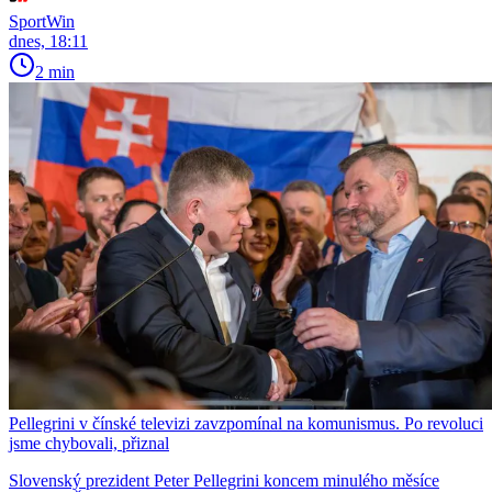
SportWin
dnes, 18:11
2 min
Pellegrini v čínské televizi zavzpomínal na komunismus. Po revoluci
jsme chybovali, přiznal
Slovenský prezident Peter Pellegrini koncem minulého měsíce