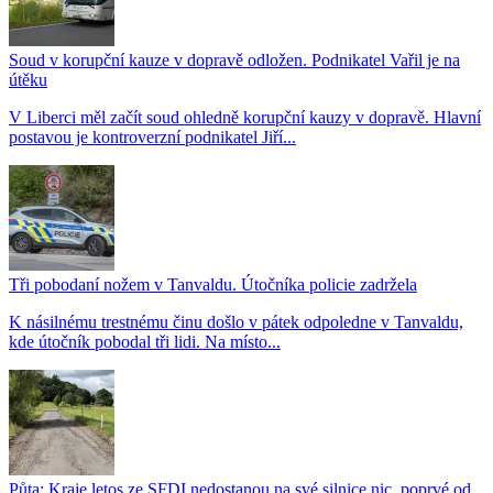
Soud v korupční kauze v dopravě odložen. Podnikatel Vařil je na
útěku
V Liberci měl začít soud ohledně korupční kauzy v dopravě. Hlavní
postavou je kontroverzní podnikatel Jiří...
Tři pobodaní nožem v Tanvaldu. Útočníka policie zadržela
K násilnému trestnému činu došlo v pátek odpoledne v Tanvaldu,
kde útočník pobodal tři lidi. Na místo...
Půta: Kraje letos ze SFDI nedostanou na své silnice nic, poprvé od