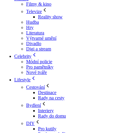
Filmy & kino
Televize
Reality show
Hudba
Hry
Literatura
Výtvarné umění
Divadlo
Digi a stream
Celebrity
Módní policie
Pro pamětníky
Nové tváře
Lifestyle
Cestování
Destinace
Rady na cesty
Bydlení
Interiery
Rady do domu
DIY
Pro kutily