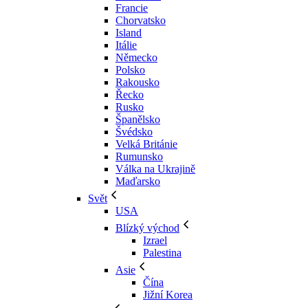
Francie
Chorvatsko
Island
Itálie
Německo
Polsko
Rakousko
Řecko
Rusko
Španělsko
Švédsko
Velká Británie
Rumunsko
Válka na Ukrajině
Maďarsko
Svět
USA
Blízký východ
Izrael
Palestina
Asie
Čína
Jižní Korea