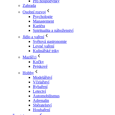
Pro hospodyňky
Zahrada
Osobní rozvoj
Psychologie
Management
Kariéra
Spiritualita a náboženství
Jídlo a vaření
Světová gastronomie
Levné vaření
Kulinářské triky
Mazlíčci
Kočky
Pejskové
Hobby
Modelářství
Včelařství
Rybaření
Letectví
Automobilismus
Adrenalin
Sběratelství
Houbaření