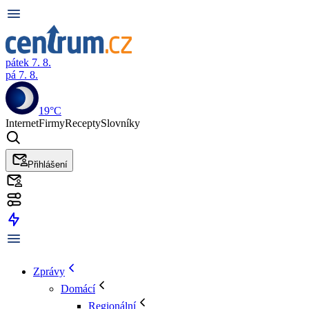
pátek 7. 8.
pá 7. 8.
19°C
Internet
Firmy
Recepty
Slovníky
Přihlášení
Zprávy
Domácí
Regionální