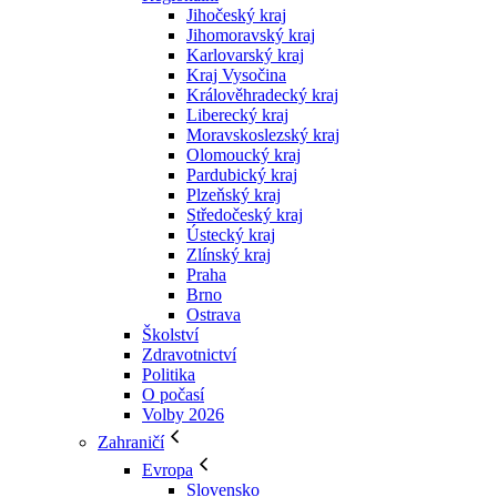
Jihočeský kraj
Jihomoravský kraj
Karlovarský kraj
Kraj Vysočina
Králověhradecký kraj
Liberecký kraj
Moravskoslezský kraj
Olomoucký kraj
Pardubický kraj
Plzeňský kraj
Středočeský kraj
Ústecký kraj
Zlínský kraj
Praha
Brno
Ostrava
Školství
Zdravotnictví
Politika
O počasí
Volby 2026
Zahraničí
Evropa
Slovensko