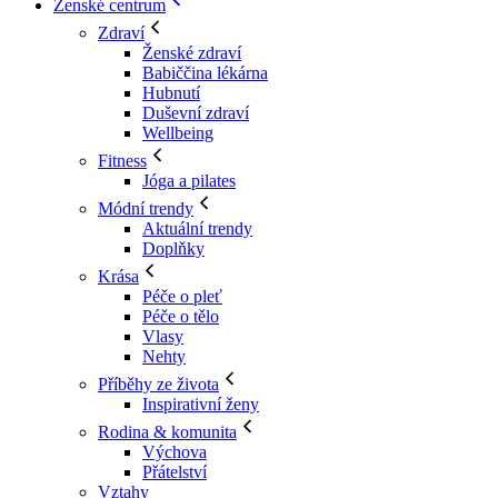
Ženské centrum
Zdraví
Ženské zdraví
Babiččina lékárna
Hubnutí
Duševní zdraví
Wellbeing
Fitness
Jóga a pilates
Módní trendy
Aktuální trendy
Doplňky
Krása
Péče o pleť
Péče o tělo
Vlasy
Nehty
Příběhy ze života
Inspirativní ženy
Rodina & komunita
Výchova
Přátelství
Vztahy