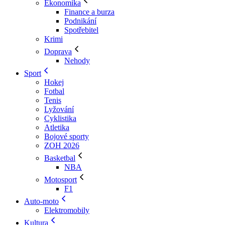
Ekonomika
Finance a burza
Podnikání
Spotřebitel
Krimi
Doprava
Nehody
Sport
Hokej
Fotbal
Tenis
Lyžování
Cyklistika
Atletika
Bojové sporty
ZOH 2026
Basketbal
NBA
Motosport
F1
Auto-moto
Elektromobily
Kultura