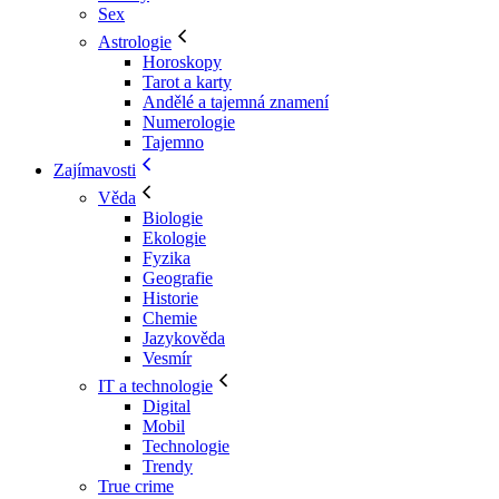
Sex
Astrologie
Horoskopy
Tarot a karty
Andělé a tajemná znamení
Numerologie
Tajemno
Zajímavosti
Věda
Biologie
Ekologie
Fyzika
Geografie
Historie
Chemie
Jazykověda
Vesmír
IT a technologie
Digital
Mobil
Technologie
Trendy
True crime