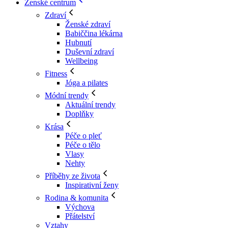
Ženské centrum
Zdraví
Ženské zdraví
Babiččina lékárna
Hubnutí
Duševní zdraví
Wellbeing
Fitness
Jóga a pilates
Módní trendy
Aktuální trendy
Doplňky
Krása
Péče o pleť
Péče o tělo
Vlasy
Nehty
Příběhy ze života
Inspirativní ženy
Rodina & komunita
Výchova
Přátelství
Vztahy