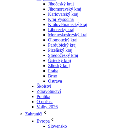
Jihočeský kraj
Jihomoravský kraj
Karlovarský kraj
Kraj Vysočina
Králověhradecký kraj
Liberecký kraj
Moravskoslezský kraj
Olomoucký kraj
Pardubický kraj
Plzeňský kraj
Středočeský kraj
Ústecký kraj
Zlínský kraj
Praha
Brno
Ostrava
Školství
Zdravotnictví
Politika
O počasí
Volby 2026
Zahraničí
Evropa
Slovensko