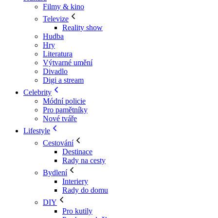
Filmy & kino
Televize
Reality show
Hudba
Hry
Literatura
Výtvarné umění
Divadlo
Digi a stream
Celebrity
Módní policie
Pro pamětníky
Nové tváře
Lifestyle
Cestování
Destinace
Rady na cesty
Bydlení
Interiery
Rady do domu
DIY
Pro kutily