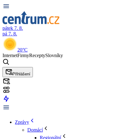
pátek 7. 8.
pá 7. 8.
20°C
Internet
Firmy
Recepty
Slovníky
Přihlášení
Zprávy
Domácí
Regionální