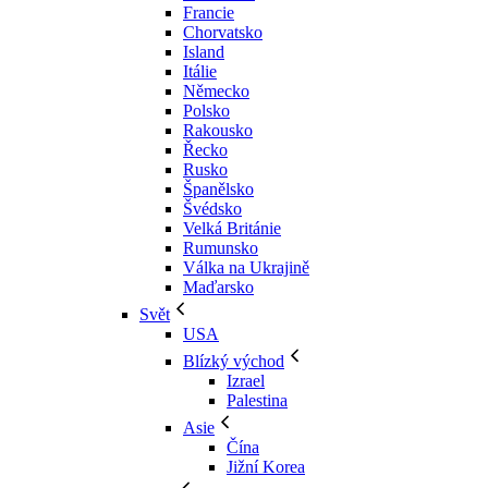
Francie
Chorvatsko
Island
Itálie
Německo
Polsko
Rakousko
Řecko
Rusko
Španělsko
Švédsko
Velká Británie
Rumunsko
Válka na Ukrajině
Maďarsko
Svět
USA
Blízký východ
Izrael
Palestina
Asie
Čína
Jižní Korea