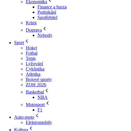
Ekonomika
Finance a burza
Podnikání
Spotřebitel
Krimi
Doprava
Nehody
Sport
Hokej
Fotbal
Tenis
Lyžování
Cyklistika
Atletika
Bojové sporty
ZOH 2026
Basketbal
NBA
Motosport
F1
Auto-moto
Elektromobily
Kultura