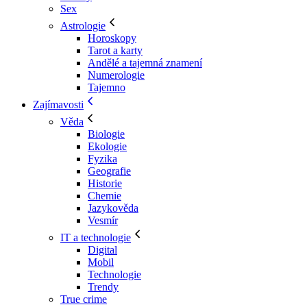
Sex
Astrologie
Horoskopy
Tarot a karty
Andělé a tajemná znamení
Numerologie
Tajemno
Zajímavosti
Věda
Biologie
Ekologie
Fyzika
Geografie
Historie
Chemie
Jazykověda
Vesmír
IT a technologie
Digital
Mobil
Technologie
Trendy
True crime