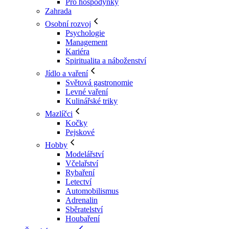
Pro hospodyňky
Zahrada
Osobní rozvoj
Psychologie
Management
Kariéra
Spiritualita a náboženství
Jídlo a vaření
Světová gastronomie
Levné vaření
Kulinářské triky
Mazlíčci
Kočky
Pejskové
Hobby
Modelářství
Včelařství
Rybaření
Letectví
Automobilismus
Adrenalin
Sběratelství
Houbaření