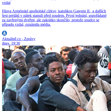
vzdal
Hlava Arménské apoštolské církve, katolikos Garegin II., a dalších
šest prelátů v pátek stanuli před soudem. První jednání, uspořádané
za zavřenými dveřmi, ale zakrátko skončilo, protože soudce se
případu vzdal, oznámila média.
Aktuálně.cz - Zprávy
dnes, 19:30