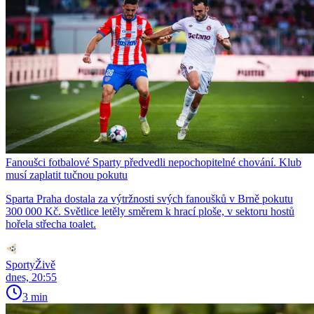
Fanoušci fotbalové Sparty předvedli nepochopitelné chování. Klub
musí zaplatit tučnou pokutu
Sparta Praha dostala za výtržnosti svých fanoušků v Brně pokutu
300 000 Kč. Světlice letěly směrem k hrací ploše, v sektoru hostů
hořela střecha toalet.
SportyŽivě
dnes, 20:55
3 min