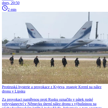
dnes, 20:50
2 min
Protiruská hysterie a provokace z Kyjeva, reaguje Kreml na nález
dronu v Lipsku
Za provokaci namířenou proti Rusku označilo v pátek ruské
velvyslanectví v Německu úterní nález dronu s výbušninou na