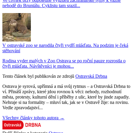
Ve čtvrtek brzy odpoledne vyjížděli záchranářské týmy k vážně
nehodě do Bruntálu. Cyklistu tam srazil...
V ostravské zoo se narodila čtyři vydří mláďata. Na podzim je čeká
stěhování
Rodina vyder malých v Zoo Ostrava se po roční pauze rozrostla o
čtyři mláďata. Návštěvníci je mohou...
Tento článek byl publikován ze zdrojů
Ostravská Drbna
Ostrava je syrová, upřímná a má svůj rytmus – a Ostravská Drbna to
ví. Přináší zprávy, které jdou rovnou k věci: nehody, rozhodnutí
města, protesty, kulturní dění i příběhy z ulic, které by jinde zapadly.
Nehraje si na formality – mluví tak, jak se v Ostravě žije: na rovinu.
Vedle zpravodajství...
Všechny články tohoto autora →