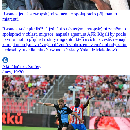
Rwanda jedná s evropskými zeměmi o spolupráci s přijímáním
migrantů
Rwanda vede předběžná jednání s některými evropskými zeměmi o
spolupráci v oblasti migrace, napsala agentura AFP. Kigali by podle
návrhu mohlo přijímat rodiny migrantů, kteří uvízli na cestě, nemají
kam jít nebo jsou z různých důvodů v ohrožení. Země dohody zatím
nedosáhly, uvedla mluvčí rwandské vlády Yolande Makoloová.
Aktuálně.cz - Zprávy
dnes, 19:30