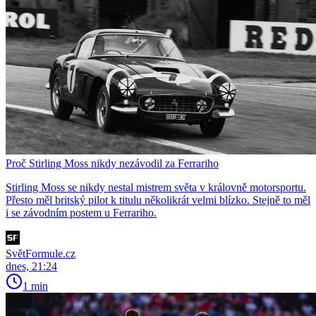
Proč Stirling Moss nikdy nezávodil za Ferrariho
Stirling Moss se nikdy nestal mistrem světa v královně motorsportu.
Přesto měl britský pilot k titulu několikrát velmi blízko. Stejně to měl
i se závodním postem u Ferrariho.
SvětFormule.cz
dnes, 21:24
1 min