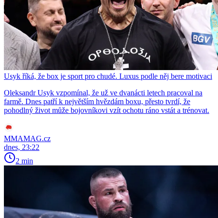
Usyk říká, že box je sport pro chudé. Luxus podle něj bere motivaci
Oleksandr Usyk vzpomínal, že už ve dvanácti letech pracoval na
farmě. Dnes patří k největším hvězdám boxu, přesto tvrdí, že
pohodlný život může bojovníkovi vzít ochotu ráno vstát a trénovat.
MMAMAG.cz
dnes, 23:22
2 min