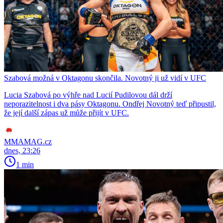
Szabová možná v Oktagonu skončila. Novotný ji už vidí v UFC
Lucia Szabová po výhře nad Lucií Pudilovou dál drží
neporazitelnost i dva pásy Oktagonu. Ondřej Novotný teď připustil,
že její další zápas už může přijít v UFC.
MMAMAG.cz
dnes, 23:26
1 min