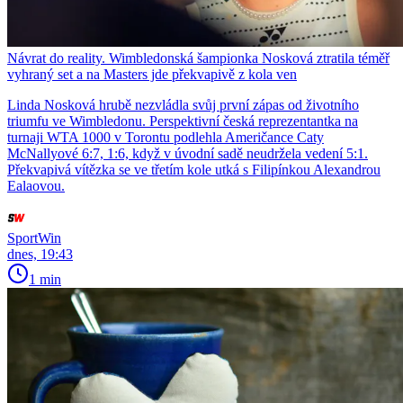
Návrat do reality. Wimbledonská šampionka Nosková ztratila téměř
vyhraný set a na Masters jde překvapivě z kola ven
Linda Nosková hrubě nezvládla svůj první zápas od životního
triumfu ve Wimbledonu. Perspektivní česká reprezentantka na
turnaji WTA 1000 v Torontu podlehla Američance Caty
McNallyové 6:7, 1:6, když v úvodní sadě neudržela vedení 5:1.
Překvapivá vítězka se ve třetím kole utká s Filipínkou Alexandrou
Ealaovou.
SportWin
dnes, 19:43
1 min