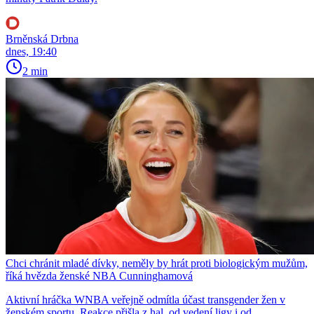
Brněnská Drbna
dnes, 19:40
2 min
Chci chránit mladé dívky, neměly by hrát proti biologickým mužům,
říká hvězda ženské NBA Cunninghamová
Aktivní hráčka WNBA veřejně odmítla účast transgender žen v
ženském sportu. Reakce přišla z hal, od vedení ligy i od