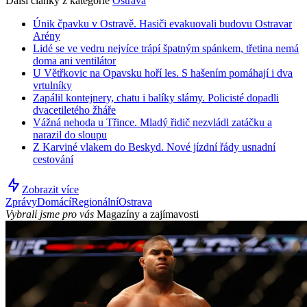
Další články z kategorie
Ostrava
Únik čpavku v Ostravě. Hasiči evakuovali budovu Ostravar
Arény
Lidé se ve vedru nejvíce trápí špatným spánkem, třetina nemá
doma ani ventilátor
U Větřkovic na Opavsku hoří les. S hašením pomáhají i dva
vrtulníky
Zapálil kontejnery, chatu i balíky slámy. Policisté dopadli
dvacetiletého žháře
Vážná nehoda u Třince. Mladý řidič nezvládl zatáčku a
narazil do sloupu
Z Karviné vlakem do Beskyd. Nové jízdní řády usnadní
cestování
Zobrazit více
Zprávy
Domácí
Regionální
Ostrava
Vybrali jsme pro vás
Magazíny a zajímavosti