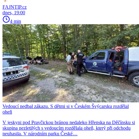
FAJNTIP.cz
dnes, 19:00
4 min
Vedoucí nedbal zákazu. S dětmi si v Českém Švýcarsku rozdělal
oheň
V jeskyni pod Pravčickou bránou nedaleko Hřenska na Děčínsku si
skupina nezletilých s vedoucím rozdělala oheň, který při odchodu
neuhasila. V národním parku České…