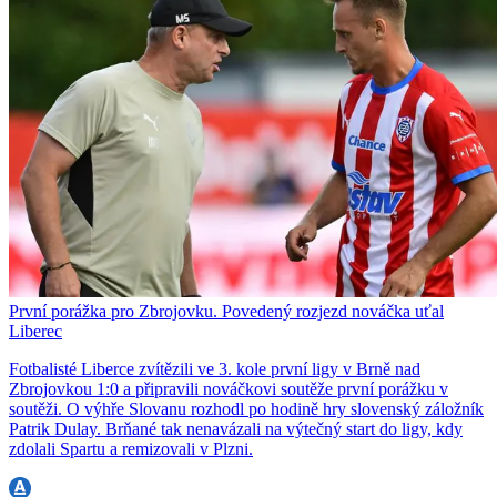
První porážka pro Zbrojovku. Povedený rozjezd nováčka uťal
Liberec
Fotbalisté Liberce zvítězili ve 3. kole první ligy v Brně nad
Zbrojovkou 1:0 a připravili nováčkovi soutěže první porážku v
soutěži. O výhře Slovanu rozhodl po hodině hry slovenský záložník
Patrik Dulay. Brňané tak nenavázali na výtečný start do ligy, kdy
zdolali Spartu a remizovali v Plzni.