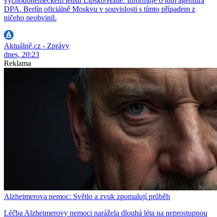
východoněmeckém letišti Lipsko/Halle. Informuje o tom agentura
DPA. Berlín oficiálně Moskvu v souvislosti s tímto případem z
ničeho neobvinil.
Aktuálně.cz - Zprávy
dnes, 20:23
Reklama
Alzheimerova nemoc: Světlo a zvuk zpomalují průběh
Léčba Alzheimerovy nemoci narážela dlouhá léta na neprostupnou