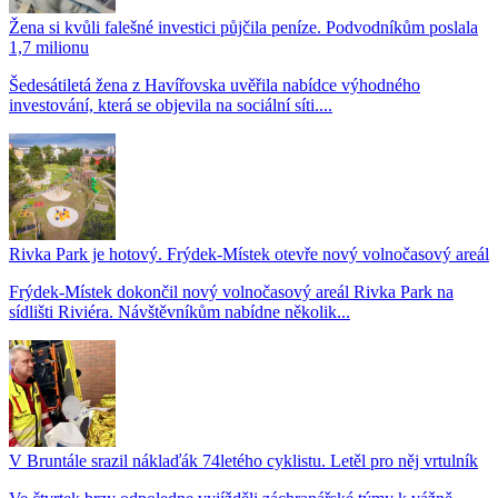
Žena si kvůli falešné investici půjčila peníze. Podvodníkům poslala
1,7 milionu
Šedesátiletá žena z Havířovska uvěřila nabídce výhodného
investování, která se objevila na sociální síti....
Rivka Park je hotový. Frýdek-Místek otevře nový volnočasový areál
Frýdek-Místek dokončil nový volnočasový areál Rivka Park na
sídlišti Riviéra. Návštěvníkům nabídne několik...
V Bruntále srazil náklaďák 74letého cyklistu. Letěl pro něj vrtulník