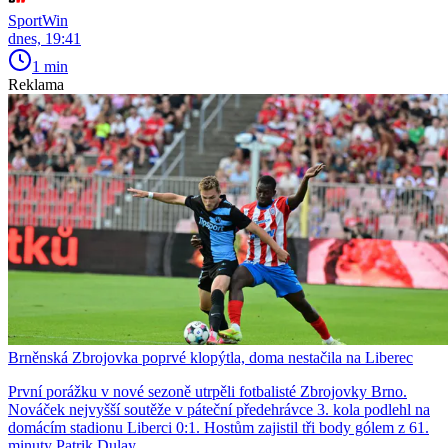
SportWin
dnes, 19:41
1 min
Reklama
Brněnská Zbrojovka poprvé klopýtla, doma nestačila na Liberec
První porážku v nové sezoně utrpěli fotbalisté Zbrojovky Brno.
Nováček nejvyšší soutěže v páteční předehrávce 3. kola podlehl na
domácím stadionu Liberci 0:1. Hostům zajistil tři body gólem z 61.
minuty Patrik Dulay.