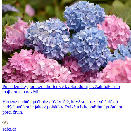
Půl skleničky pod keř a hortenzie kvetou do října. Zahrádkáři to
mají doma a nevědí
Hortenzie chtějí péči obzvlášť v létě, když se jim z květů dělají
nadýchané koule jako z pohádky. Právě tehdy potřebují pořádnou
porci živin.
adbz.cz