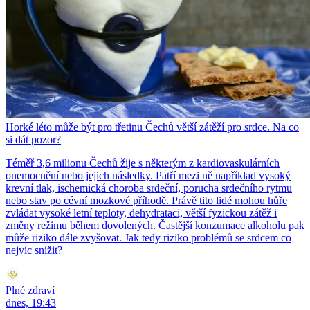
Horké léto může být pro třetinu Čechů větší zátěží pro srdce. Na co
si dát pozor?
Téměř 3,6 milionu Čechů žije s některým z kardiovaskulárních
onemocnění nebo jejich následky. Patří mezi ně například vysoký
krevní tlak, ischemická choroba srdeční, porucha srdečního rytmu
nebo stav po cévní mozkové příhodě. Právě tito lidé mohou hůře
zvládat vysoké letní teploty, dehydrataci, větší fyzickou zátěž i
změny režimu během dovolených. Častější konzumace alkoholu pak
může riziko dále zvyšovat. Jak tedy riziko problémů se srdcem co
nejvíc snížit?
Plné zdraví
dnes, 19:43