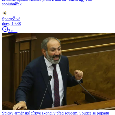
spoluhráček.
SportyŽivě
dnes, 19:38
3 min
Špičky arménské církve skončily před soudem. Soudce se případu