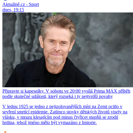
Aktuálně.cz - Sport
dnes, 19:15
Připravte si kapesníky. V sobotu ve 20:00 vysílá Prima MAX příběh
podle skutečné události, který rozseká i ty nejtvrdší povahy
V lednu 1925 se jedno z nejizolovanějších míst na Zemi ocitlo v
sevření smrtící epidemie. Zatímco stovky dětských životů visely na
vlásku, v mrazu klesajícím pod minus čtyřicet stupňů se zrodil
hrdina, jehož jméno mělo být vymazáno z historie.