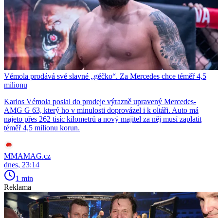
Vémola prodává své slavné „géčko“. Za Mercedes chce téměř 4,5
milionu
Karlos Vémola poslal do prodeje výrazně upravený Mercedes-
AMG G 63, který ho v minulosti doprovázel i k oltáři. Auto má
najeto přes 262 tisíc kilometrů a nový majitel za něj musí zaplatit
téměř 4,5 milionu korun.
MMAMAG.cz
dnes, 23:14
1 min
Reklama