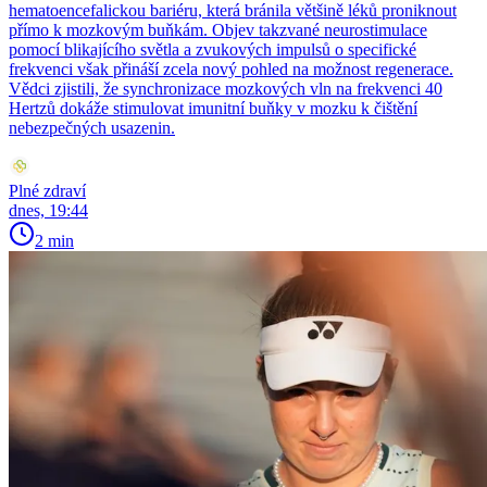
hematoencefalickou bariéru, která bránila většině léků proniknout
přímo k mozkovým buňkám. Objev takzvané neurostimulace
pomocí blikajícího světla a zvukových impulsů o specifické
frekvenci však přináší zcela nový pohled na možnost regenerace.
Vědci zjistili, že synchronizace mozkových vln na frekvenci 40
Hertzů dokáže stimulovat imunitní buňky v mozku k čištění
nebezpečných usazenin.
Plné zdraví
dnes, 19:44
2 min