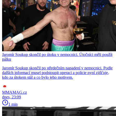
Jaromír Soukup skončil po útoku v nemocnici. Útočníci měli použít
pálku
Jaromír Soukup skončil po středečním napadení v nemocnici. Podle
dalších informací musel podstoupit operaci a policie nyní zjišťuje,
kdo za útokem stál a co bylo jeho motivem.
MMAMAG.cz
dnes, 23:09
1 min