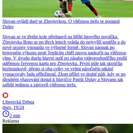
Slovan ovládl duel se Zbrojovkou. O vítěznou trefu se postaral
Dulay
Slovan se ve třetím kole představil na hřišti ligového nováčka.
Zbrojovka Brno se po třech letech vrátila do nejvyšší soutěže a do
nové sezony vstoupila ve výborné formě. Slovan naopak po
bojovném výkonu proti Teplicím chtěl znovu naskočit na vítěznou
vlnu. V úvodu duelu hlavní sudí po zásahu videorozhodčího zrušil
udělenou červenou kartu pro Zbrojovku. První půle tak skončila
bezbrankově, přesto si oba celky ve velmi náročném utkání
vypracovaly řadu příležitostí. Zlom přišel ve druhé půli, kdy se po
dlouhém vhazování dostal k hlavičce Patrik Dulay a Slovanu tak
zařídil jedinou a zároveň vítěznou trefu.
Liberecká Drbna
dnes, 19:24
2 min
Reklama