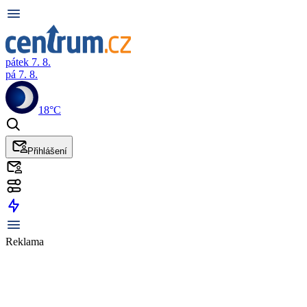
pátek 7. 8.
pá 7. 8.
18°C
Přihlášení
Reklama