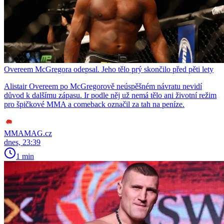
Overeem McGregora odepsal. Jeho tělo prý skončilo před pěti lety
Alistair Overeem po McGregorově neúspěšném návratu nevidí
důvod k dalšímu zápasu. Ir podle něj už nemá tělo ani životní režim
pro špičkové MMA a comeback označil za tah na peníze.
MMAMAG.cz
dnes, 23:39
1 min