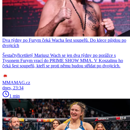
Dva týdny po Furym čeká Wacha šest soupeřů. Do klece půjdou po
dvojicích
Šestačtyřicetiletý Mariusz Wach se jen dva týdny po porážce s
Tysonem Furym vrací do PRIME SHOW MMA. V Koszalinu ho
čeká šest soupeřů, kteří se proti němu budou střídat po dvojicích.
MMAMAG.cz
dnes, 23:34
1 min