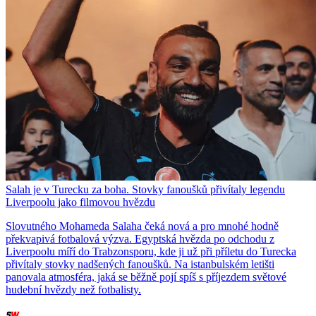
Salah je v Turecku za boha. Stovky fanoušků přivítaly legendu
Liverpoolu jako filmovou hvězdu
Slovutného Mohameda Salaha čeká nová a pro mnohé hodně
překvapivá fotbalová výzva. Egyptská hvězda po odchodu z
Liverpoolu míří do Trabzonsporu, kde ji už při příletu do Turecka
přivítaly stovky nadšených fanoušků. Na istanbulském letišti
panovala atmosféra, jaká se běžně pojí spíš s příjezdem světové
hudební hvězdy než fotbalisty.