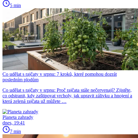
5 min
Co udělat s rajčaty v srpnu: 7 kroků, které pomohou dozrát
posledním plodům
Co udělat s rajčaty v srpnu: Proč rajčata stále nečervenají? Zjistěte,
co odstranit, kdy zaštipovat vrcholy, jak upravit zálivku a hnojení a
která zelená rajčata už můžete …
Planeta zahrady
dnes, 19:41
7 min