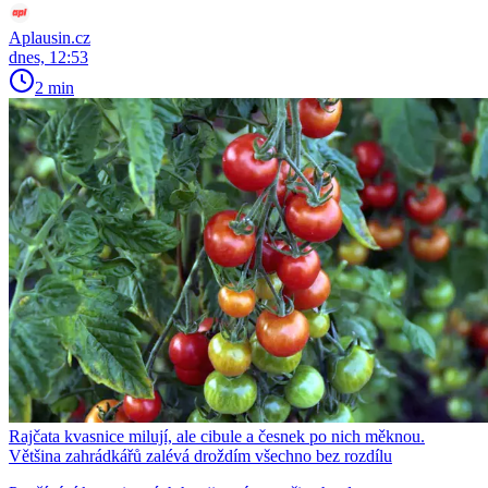
Aplausin.cz
dnes, 12:53
2 min
Rajčata kvasnice milují, ale cibule a česnek po nich měknou.
Většina zahrádkářů zalévá droždím všechno bez rozdílu