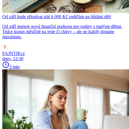
Od září bude přispívat stát 6 000 Kč rodičům na hlídání dětí
Od září startuje nová finanční podpora pro rodiny s malými dětmi.
Tisíce korun měsíčně na jesle či chůvy – ale ne každý dostane
maximum.
FAJNTIP.cz
dnes, 12:30
3 min