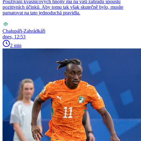
Používání kvasnicových hnojiv má na vaši zahradu spoustu
pozitivních účinků. Aby tomu tak však skutečně bylo, musíte
pamatovat na tato jednoduchá pravidla.
Chalupáři-Zahrádkáři
dnes, 12:53
2 min