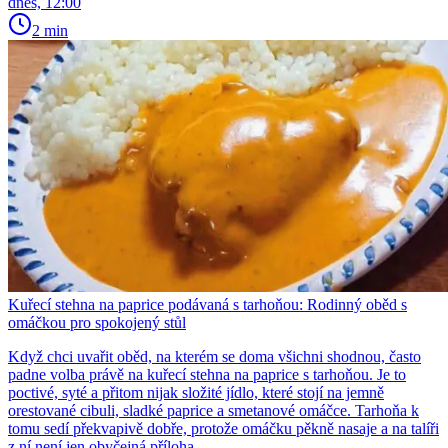
dnes, 12:00
2 min
Kuřecí stehna na paprice podávaná s tarhoňou: Rodinný oběd s
omáčkou pro spokojený stůl
Když chci uvařit oběd, na kterém se doma všichni shodnou, často
padne volba právě na kuřecí stehna na paprice s tarhoňou. Je to
poctivé, syté a přitom nijak složité jídlo, které stojí na jemně
orestované cibuli, sladké paprice a smetanové omáčce. Tarhoňa k
tomu sedí překvapivě dobře, protože omáčku pěkně nasaje a na talíři
z ní není jen obyčejná příloha.