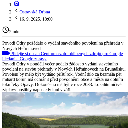
Ostravská Drbna
16. 9. 2025, 18:00
2 min
Povodí Odry požádalo o vydání stavebního povolení na přehradu v
Nových Heřminovech
Přidejte si obsah Centrum.cz do oblíbených zdrojů pro Google
hledání a Google zprávy
Povodí Odry v pondělí večer podalo žádost o vydání stavebního
povolení na stavbu přehrady v Nových Heřminovech na Bruntálsku.
Povolení by mělo být vydáno příští rok. Vodní dílo za bezmála pět
miliard korun má ochránit před povodněmi obce a města na dolním
toku řeky Opavy. Dokončeno má být v roce 2033. Lokalitu ničivé
záplavy postihly naposledy loni v září.