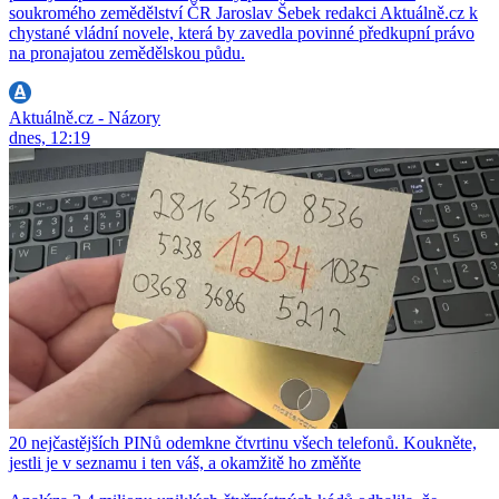
soukromého zemědělství ČR Jaroslav Šebek redakci Aktuálně.cz k
chystané vládní novele, která by zavedla povinné předkupní právo
na pronajatou zemědělskou půdu.
Aktuálně.cz - Názory
dnes, 12:19
20 nejčastějších PINů odemkne čtvrtinu všech telefonů. Koukněte,
jestli je v seznamu i ten váš, a okamžitě ho změňte