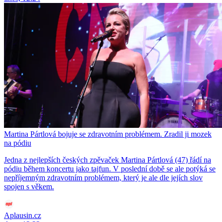
Martina Pártlová bojuje se zdravotním problémem. Zradil ji mozek
na pódiu
Jedna z nejlepších českých zpěvaček Martina Pártlová (47) řádí na
pódiu během koncertu jako tajfun. V poslední době se ale potýká se
nepříjemným zdravotním problémem, který je ale dle jejích slov
spojen s věkem.
Aplausin.cz