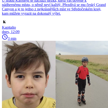
U hradu Karlštejn se nachází stezka, která vás dovede k
nádhernému místu, o němž neví každý. Přezdívá se mu český Grand
Canyon a je to jedno z nejkrásnějších míst ve Středočeském kraji,
kam můžete vyrazit na dokonalý výlet.
Kapitalio
dnes, 12:09
3 min