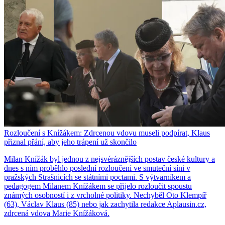
Rozloučení s Knížákem: Zdrcenou vdovu museli podpírat, Klaus
přiznal přání, aby jeho trápení už skončilo
Milan Knížák byl jednou z nejsvéráznějších postav české kultury a
dnes s ním proběhlo poslední rozloučení ve smuteční síni v
pražských Strašnicích se státními poctami. S výtvarníkem a
pedagogem Milanem Knížákem se přijelo rozloučit spoustu
známých osobností i z vrcholné politiky. Nechyběl Oto Klempíř
(63), Václav Klaus (85) nebo jak zachytila redakce Aplausin.cz,
zdrcená vdova Marie Knížáková.