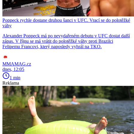
Poppeck rychle dostane druhou šanci v UFC. Vrací se do polotěžké
váhy
Alexander Poppeck má po nevydařeném debutu v UFC dostat další
zápas. V říjnu se má vrátit do polotěžké váhy proti Brazilci
Felipemu Francovi, který naposledy vyhrál na TKO.
MMAMAG.cz
dnes, 12:05
1 min
Reklama