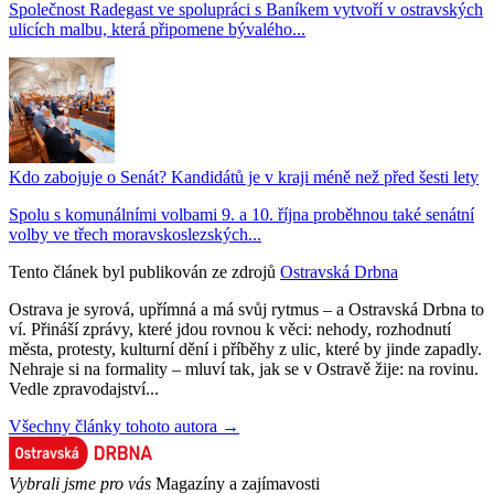
Společnost Radegast ve spolupráci s Baníkem vytvoří v ostravských
ulicích malbu, která připomene bývalého...
Kdo zabojuje o Senát? Kandidátů je v kraji méně než před šesti lety
Spolu s komunálními volbami 9. a 10. října proběhnou také senátní
volby ve třech moravskoslezských...
Tento článek byl publikován ze zdrojů
Ostravská Drbna
Ostrava je syrová, upřímná a má svůj rytmus – a Ostravská Drbna to
ví. Přináší zprávy, které jdou rovnou k věci: nehody, rozhodnutí
města, protesty, kulturní dění i příběhy z ulic, které by jinde zapadly.
Nehraje si na formality – mluví tak, jak se v Ostravě žije: na rovinu.
Vedle zpravodajství...
Všechny články tohoto autora →
Vybrali jsme pro vás
Magazíny a zajímavosti