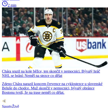
2 min
Chára srazil na kole běžce, ten skončil v nemocnici. Bývalý hráč
NHL se brání: Neměl na stezce co dělat
Zdeno Chára narazil koncem července na cyklostezce u slovenské
Beluše do chodce. Muž skončil v nemocnici, bývalý obránce
Bostonu tvrdí, že na trase neměl co dělat.
SportyŽivě