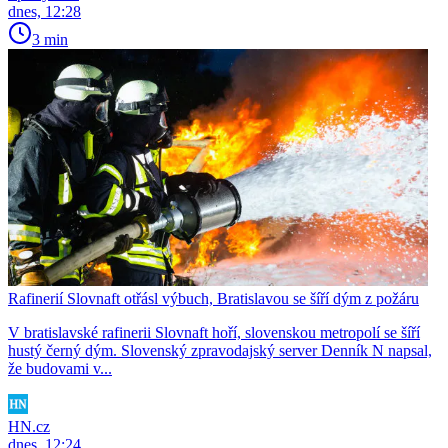
dnes, 12:28
3 min
Rafinerií Slovnaft otřásl výbuch, Bratislavou se šíří dým z požáru
V bratislavské rafinerii Slovnaft hoří, slovenskou metropolí se šíří
hustý černý dým. Slovenský zpravodajský server Denník N napsal,
že budovami v...
HN.cz
dnes, 12:24