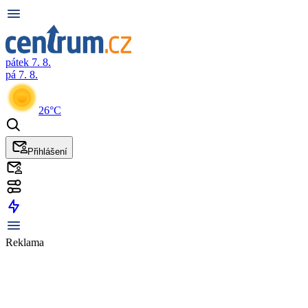
pátek 7. 8.
pá 7. 8.
26°C
Přihlášení
Reklama