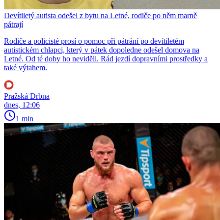
Devítiletý autista odešel z bytu na Letné, rodiče po něm marně
pátrají
Rodiče a policisté prosí o pomoc při pátrání po devítiletém
autistickém chlapci, který v pátek dopoledne odešel domova na
Letné. Od té doby ho neviděli. Rád jezdí dopravními prostředky a
také výtahem.
Pražská Drbna
dnes, 12:06
1 min