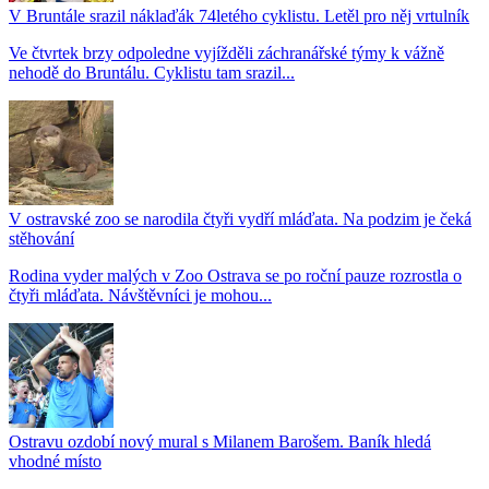
V Bruntále srazil náklaďák 74letého cyklistu. Letěl pro něj vrtulník
Ve čtvrtek brzy odpoledne vyjížděli záchranářské týmy k vážně
nehodě do Bruntálu. Cyklistu tam srazil...
V ostravské zoo se narodila čtyři vydří mláďata. Na podzim je čeká
stěhování
Rodina vyder malých v Zoo Ostrava se po roční pauze rozrostla o
čtyři mláďata. Návštěvníci je mohou...
Ostravu ozdobí nový mural s Milanem Barošem. Baník hledá
vhodné místo