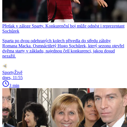
Přetlak v záloze Sparty. Konkurenční boj může odnést i reprezentant
Sochůrek
Sparta po dvou odehraných kolech přivedla do středu zálohy
Romana Macka. Osmnáctiletý Hugo Sochůrek, který sezonu otevřel
dvěma starty v základu, najednou čelí konkurenci, jakou dosud
nezažil.
SportyŽivě
dnes, 11:55
3 min