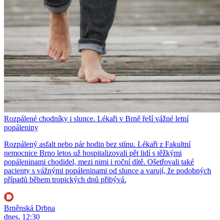
Rozpálené chodníky i slunce. Lékaři v Brně řeší vážné letní
popáleniny
Rozpálený asfalt nebo pár hodin bez stínu. Lékaři z Fakultní
nemocnice Brno letos už hospitalizovali pět lidí s těžkými
popáleninami chodidel, mezi nimi i roční dítě. Ošetřovali také
pacienty s vážnými popáleninami od slunce a varují, že podobných
případů během tropických dnů přibývá.
Brněnská Drbna
dnes, 12:30