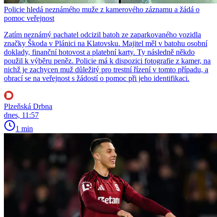
Policie hledá neznámého muže z kamerového záznamu a žádá o
pomoc veřejnost
Zatím neznámý pachatel odcizil batoh ze zaparkovaného vozidla
značky Škoda v Plánici na Klatovsku. Majitel měl v batohu osobní
doklady, finanční hotovost a platební karty. Ty následně někdo
použil k výběru peněz. Policie má k dispozici fotografie z kamer, na
nichž je zachycen muž důležitý pro trestní řízení v tomto případu, a
obrací se na veřejnost s žádostí o pomoc při jeho identifikaci.
Plzeňská Drbna
dnes, 11:57
1 min