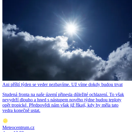
Ani příští týden se veder nezbavíme. Už víme dokdy budou trvat
Studená fronta na naše území přinesla důležité ochlazení. To však
nevydrží dlouho a hned s nástupem nového týdne budou teploty
opět tropické. Předpovědi nám však již říkají, kdy by měla tato
vedra konečně ustat.
Meteocentrum.cz