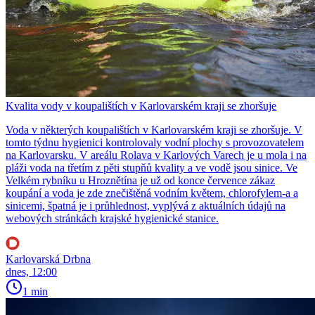
Kvalita vody v koupalištích v Karlovarském kraji se zhoršuje
Voda v některých koupalištích v Karlovarském kraji se zhoršuje. V
tomto týdnu hygienici kontrolovaly vodní plochy s provozovatelem
na Karlovarsku. V areálu Rolava v Karlových Varech je u mola i na
pláži voda na třetím z pěti stupňů kvality a ve vodě jsou sinice. Ve
Velkém rybníku u Hroznětína je už od konce července zákaz
koupání a voda je zde znečištěná vodním květem, chlorofylem-a a
sinicemi, špatná je i průhlednost, vyplývá z aktuálních údajů na
webových stránkách krajské hygienické stanice.
Karlovarská Drbna
dnes, 12:00
1 min