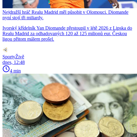
Nejdražší hráč Realu Madrid měl působit v Olomouci. Diomande
nyní stojí tři miliardy.
Ivorský křídelník Yan Diomande přestoupil v létě 2026 z Lipska do
Realu Madrid za odhadovaných 120 až 125 milionů eur. Českou
ligou přitom málem prošel.
SportyŽivě
dnes, 12:48
4 min