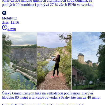
Analýza 3,4 milionu uniklých čtyřmístných kódů odhalila, že
pouhých 20 kombinací pokrývá 27 % všech PINů ve vzorku.
Mobify.cz
dnes, 12:16
4 min
Český Grand Canyon láká na velkolepou podívanou: Ukrývá
hloubku 80 metrů a tyrkysovou vodu, z Prahy jste tam za 40 minut