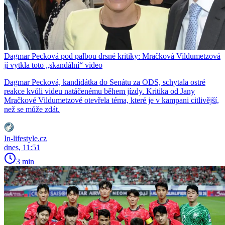
Dagmar Pecková pod palbou drsné kritiky: Mračková Vildumetzová
jí vytkla toto „skandální“ video
Dagmar Pecková, kandidátka do Senátu za ODS, schytala ostré
reakce kvůli videu natáčenému během jízdy. Kritika od Jany
Mračkové Vildumetzové otevřela téma, které je v kampani citlivější,
než se může zdát.
In-lifestyle.cz
dnes, 11:51
3 min