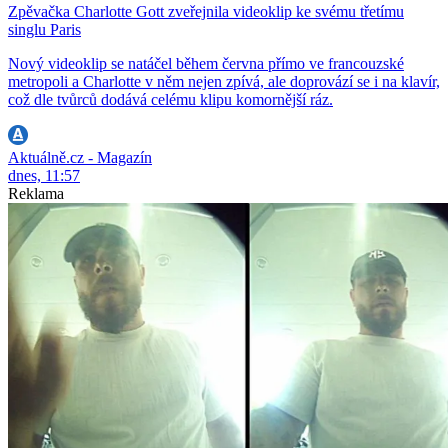
Zpěvačka Charlotte Gott zveřejnila videoklip ke svému třetímu
singlu Paris
Nový videoklip se natáčel během června přímo ve francouzské
metropoli a Charlotte v něm nejen zpívá, ale doprovází se i na klavír,
což dle tvůrců dodává celému klipu komornější ráz.
Aktuálně.cz - Magazín
dnes, 11:57
Reklama