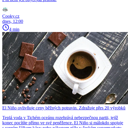
Cooky.cz
dnes, 12:00
4 min
El Niño ovlivňuje ceny běžných potravin. Zdražuje přes 20 výrobků
Teplá voda v Tichém oceánu rozehrává nebezpečnou partii, jejíž
konec pocítíte přímo ve své peněžence. El Niño si málokdo spojuje
s ranním šálkem kávy nebo nákupem rýže v českém supermarketu.