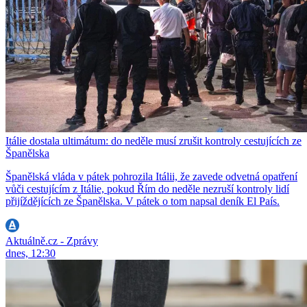
Itálie dostala ultimátum: do neděle musí zrušit kontroly cestujících ze
Španělska
Španělská vláda v pátek pohrozila Itálii, že zavede odvetná opatření
vůči cestujícím z Itálie, pokud Řím do neděle nezruší kontroly lidí
přijíždějících ze Španělska. V pátek o tom napsal deník El País.
Aktuálně.cz - Zprávy
dnes, 12:30