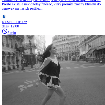
Přesto existuje neviditelný řetězec, který promítá změny klimatu do
cenovek na našich regálech.
NESPECHEJ.cz
dnes, 12:00
3 min