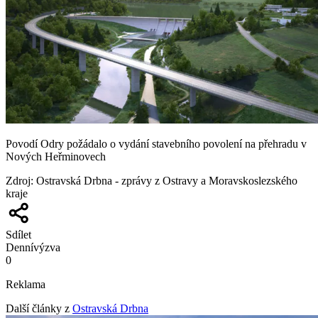
Povodí Odry požádalo o vydání stavebního povolení na přehradu v
Nových Heřminovech
Zdroj
:
Ostravská Drbna - zprávy z Ostravy a Moravskoslezského
kraje
Sdílet
Denní
výzva
0
Reklama
Další články z
Ostravská Drbna