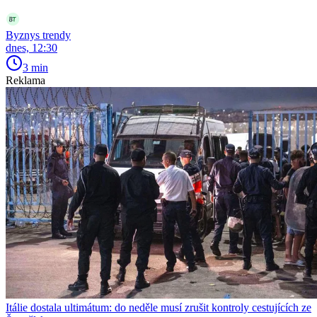
Byznys trendy
dnes, 12:30
3 min
Reklama
Itálie dostala ultimátum: do neděle musí zrušit kontroly cestujících ze