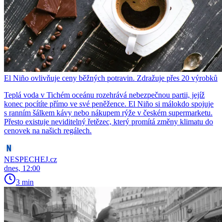
El Niño ovlivňuje ceny běžných potravin. Zdražuje přes 20 výrobků
Teplá voda v Tichém oceánu rozehrává nebezpečnou partii, jejíž
konec pocítíte přímo ve své peněžence. El Niño si málokdo spojuje
s ranním šálkem kávy nebo nákupem rýže v českém supermarketu.
Přesto existuje neviditelný řetězec, který promítá změny klimatu do
cenovek na našich regálech.
NESPECHEJ.cz
dnes, 12:00
3 min