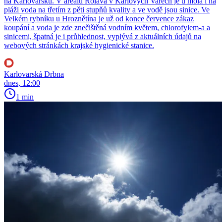
na Karlovarsku. V areálu Rolava v Karlových Varech je u mola i na
pláži voda na třetím z pěti stupňů kvality a ve vodě jsou sinice. Ve
Velkém rybníku u Hroznětína je už od konce července zákaz
koupání a voda je zde znečištěná vodním květem, chlorofylem-a a
sinicemi, špatná je i průhlednost, vyplývá z aktuálních údajů na
webových stránkách krajské hygienické stanice.
Karlovarská Drbna
dnes, 12:00
1 min