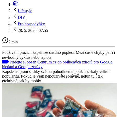
Lifestyle
DIY
Pro hospodyňky
28. 5. 2026, 07:55
2 min
Používání pracích kapslí lze snadno poplést. Mezi časté chyby patří i
nevhodný cyklus nebo teplota
Přidejte si obsah Centrum.cz do oblíbených zdrojů pro Google
hledání a Google zprávy
Kapsle na praní si díky svému pohodlnému použití získaly velkou
popularitu. Pokud je však nepoužíváte správně, nefungují tak
efektivně, jak by mohly.