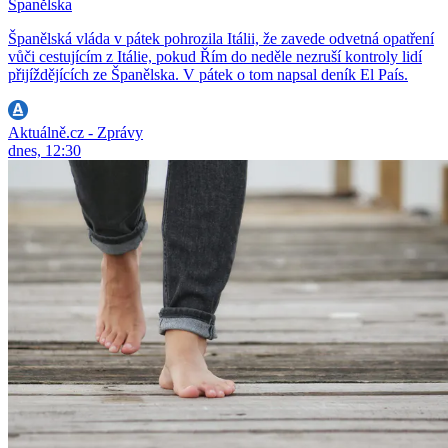
Španělska
Španělská vláda v pátek pohrozila Itálii, že zavede odvetná opatření
vůči cestujícím z Itálie, pokud Řím do neděle nezruší kontroly lidí
přijíždějících ze Španělska. V pátek o tom napsal deník El País.
Aktuálně.cz - Zprávy
dnes, 12:30