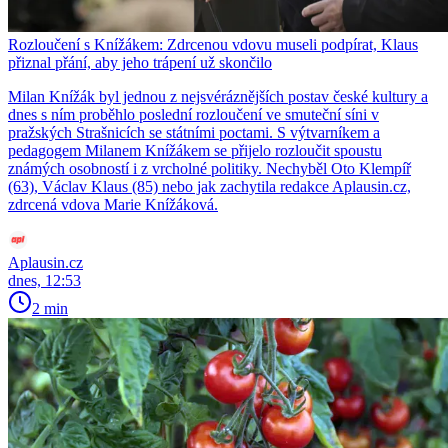
Rozloučení s Knížákem: Zdrcenou vdovu museli podpírat, Klaus
přiznal přání, aby jeho trápení už skončilo
Milan Knížák byl jednou z nejsvéráznějších postav české kultury a
dnes s ním proběhlo poslední rozloučení ve smuteční síni v
pražských Strašnicích se státními poctami. S výtvarníkem a
pedagogem Milanem Knížákem se přijelo rozloučit spoustu
známých osobností i z vrcholné politiky. Nechyběl Oto Klempíř
(63), Václav Klaus (85) nebo jak zachytila redakce Aplausin.cz,
zdrcená vdova Marie Knížáková.
Aplausin.cz
dnes, 12:53
2 min