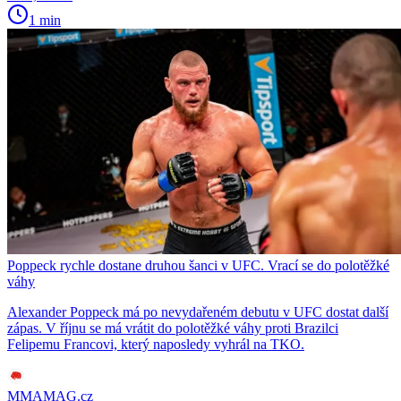
1 min
Poppeck rychle dostane druhou šanci v UFC. Vrací se do polotěžké
váhy
Alexander Poppeck má po nevydařeném debutu v UFC dostat další
zápas. V říjnu se má vrátit do polotěžké váhy proti Brazilci
Felipemu Francovi, který naposledy vyhrál na TKO.
MMAMAG.cz