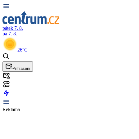
pátek 7. 8.
pá 7. 8.
26°C
Přihlášení
Reklama