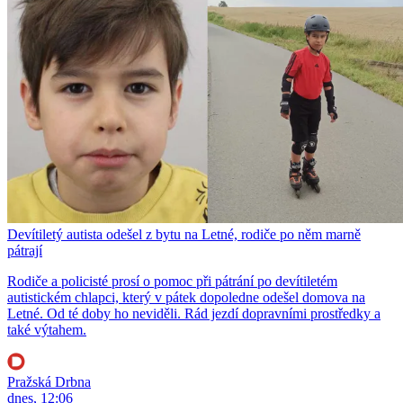
Devítiletý autista odešel z bytu na Letné, rodiče po něm marně
pátrají
Rodiče a policisté prosí o pomoc při pátrání po devítiletém
autistickém chlapci, který v pátek dopoledne odešel domova na
Letné. Od té doby ho neviděli. Rád jezdí dopravními prostředky a
také výtahem.
Pražská Drbna
dnes, 12:06