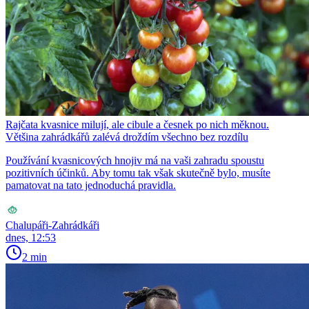
Rajčata kvasnice milují, ale cibule a česnek po nich měknou.
Většina zahrádkářů zalévá droždím všechno bez rozdílu
Používání kvasnicových hnojiv má na vaši zahradu spoustu
pozitivních účinků. Aby tomu tak však skutečně bylo, musíte
pamatovat na tato jednoduchá pravidla.
Chalupáři-Zahrádkáři
dnes, 12:53
2 min