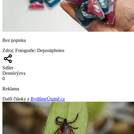
Bez popisku
Zdroj
:
Fotografie: Depositphotos
Sdílet
Denní
výzva
0
Reklama
Další články z
BydlímeÚtulně.cz