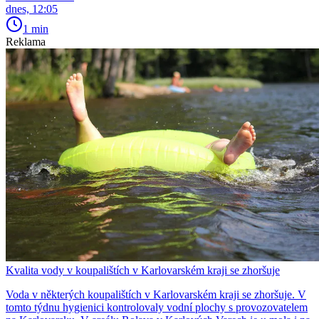
dnes, 12:05
1 min
Reklama
Kvalita vody v koupalištích v Karlovarském kraji se zhoršuje
Voda v některých koupalištích v Karlovarském kraji se zhoršuje. V
tomto týdnu hygienici kontrolovaly vodní plochy s provozovatelem