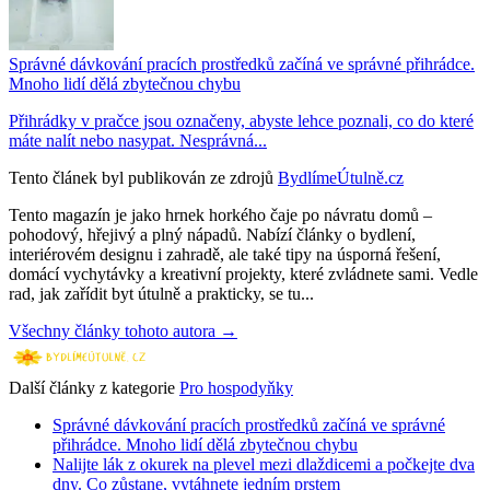
Správné dávkování pracích prostředků začíná ve správné přihrádce.
Mnoho lidí dělá zbytečnou chybu
Přihrádky v pračce jsou označeny, abyste lehce poznali, co do které
máte nalít nebo nasypat. Nesprávná...
Tento článek byl publikován ze zdrojů
BydlímeÚtulně.cz
Tento magazín je jako hrnek horkého čaje po návratu domů –
pohodový, hřejivý a plný nápadů. Nabízí články o bydlení,
interiérovém designu i zahradě, ale také tipy na úsporná řešení,
domácí vychytávky a kreativní projekty, které zvládnete sami. Vedle
rad, jak zařídit byt útulně a prakticky, se tu...
Všechny články tohoto autora →
Další články z kategorie
Pro hospodyňky
Správné dávkování pracích prostředků začíná ve správné
přihrádce. Mnoho lidí dělá zbytečnou chybu
Nalijte lák z okurek na plevel mezi dlaždicemi a počkejte dva
dny. Co zůstane, vytáhnete jedním prstem