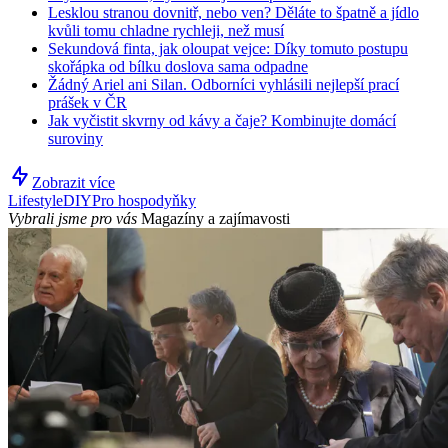
Lesklou stranou dovnitř, nebo ven? Děláte to špatně a jídlo
kvůli tomu chladne rychleji, než musí
Sekundová finta, jak oloupat vejce: Díky tomuto postupu
skořápka od bílku doslova sama odpadne
Žádný Ariel ani Silan. Odborníci vyhlásili nejlepší prací
prášek v ČR
Jak vyčistit skvrny od kávy a čaje? Kombinujte domácí
suroviny
Zobrazit více
Lifestyle
DIY
Pro hospodyňky
Vybrali jsme pro vás
Magazíny a zajímavosti