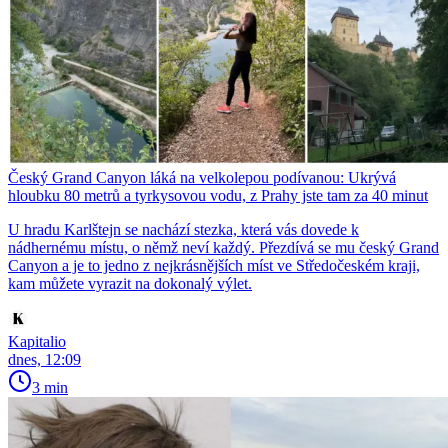
Český Grand Canyon láká na velkolepou podívanou: Ukrývá
hloubku 80 metrů a tyrkysovou vodu, z Prahy jste tam za 40 minut
U hradu Karlštejn se nachází stezka, která vás dovede k
nádhernému místu, o němž neví každý. Přezdívá se mu český Grand
Canyon a je to jedno z nejkrásnějších míst ve Středočeském kraji,
kam můžete vyrazit na dokonalý výlet.
Kapitalio
dnes, 12:09
3 min