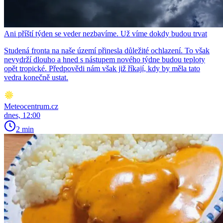
Ani příští týden se veder nezbavíme. Už víme dokdy budou trvat
Studená fronta na naše území přinesla důležité ochlazení. To však
nevydrží dlouho a hned s nástupem nového týdne budou teploty
opět tropické. Předpovědi nám však již říkají, kdy by měla tato
vedra konečně ustat.
Meteocentrum.cz
dnes, 12:00
2 min