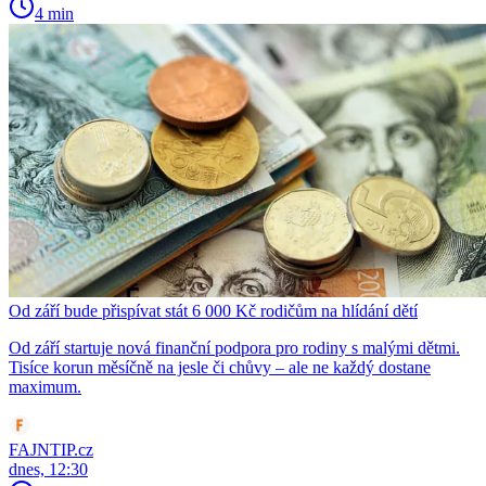
4 min
Od září bude přispívat stát 6 000 Kč rodičům na hlídání dětí
Od září startuje nová finanční podpora pro rodiny s malými dětmi.
Tisíce korun měsíčně na jesle či chůvy – ale ne každý dostane
maximum.
FAJNTIP.cz
dnes, 12:30