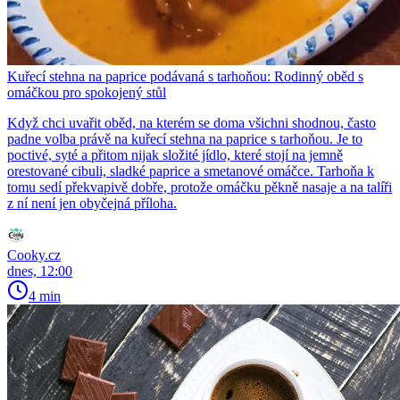
Kuřecí stehna na paprice podávaná s tarhoňou: Rodinný oběd s
omáčkou pro spokojený stůl
Když chci uvařit oběd, na kterém se doma všichni shodnou, často
padne volba právě na kuřecí stehna na paprice s tarhoňou. Je to
poctivé, syté a přitom nijak složité jídlo, které stojí na jemně
orestované cibuli, sladké paprice a smetanové omáčce. Tarhoňa k
tomu sedí překvapivě dobře, protože omáčku pěkně nasaje a na talíři
z ní není jen obyčejná příloha.
Cooky.cz
dnes, 12:00
4 min