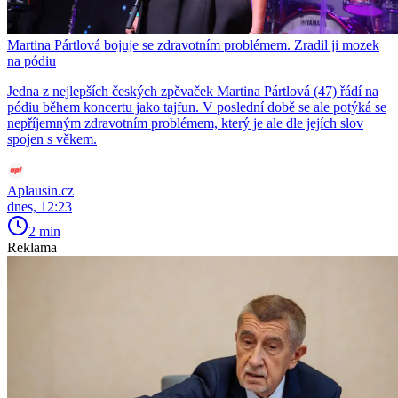
Martina Pártlová bojuje se zdravotním problémem. Zradil ji mozek
na pódiu
Jedna z nejlepších českých zpěvaček Martina Pártlová (47) řádí na
pódiu během koncertu jako tajfun. V poslední době se ale potýká se
nepříjemným zdravotním problémem, který je ale dle jejích slov
spojen s věkem.
Aplausin.cz
dnes, 12:23
2 min
Reklama