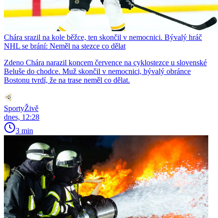
Chára srazil na kole běžce, ten skončil v nemocnici. Bývalý hráč
NHL se brání: Neměl na stezce co dělat
Zdeno Chára narazil koncem července na cyklostezce u slovenské
Beluše do chodce. Muž skončil v nemocnici, bývalý obránce
Bostonu tvrdí, že na trase neměl co dělat.
SportyŽivě
dnes, 12:28
3 min