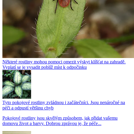
Některé rostliny mohou pomoci omezit výskyt klíšťat na zahradě.
Vyplatí se je vysadit poblíž míst k odpočinku
Tyto pokojové rostliny zvládnou i začátečníci. Jsou nenáročné na
péči a odpustí většinu chyb
Pokojové rostliny jsou skvělým způsobem, jak přidat vašemu
domovu život a barvy. Dobrou zprávou je, že péče...