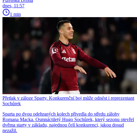
Plzeňská Drbna
dnes, 11:57
1 min
Přetlak v záloze Sparty. Konkurenční boj může odnést i reprezentant
Sochůrek
Sparta po dvou odehraných kolech přivedla do středu zálohy
Romana Macka. Osmnáctiletý Hugo Sochůrek, který sezonu otevřel
dvěma starty v základu, najednou čelí konkurenci, jakou dosud
nezažil.