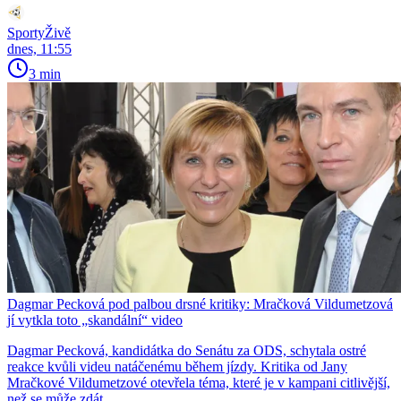
SportyŽivě
dnes, 11:55
3 min
Dagmar Pecková pod palbou drsné kritiky: Mračková Vildumetzová
jí vytkla toto „skandální“ video
Dagmar Pecková, kandidátka do Senátu za ODS, schytala ostré
reakce kvůli videu natáčenému během jízdy. Kritika od Jany
Mračkové Vildumetzové otevřela téma, které je v kampani citlivější,
než se může zdát.