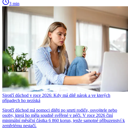
3 min
Sirotčí důchod v roce 2026: Kdy má dítě nárok a ve kterých
případech ho nezíská
Sirotčí důchod má pomoci dítěti po smrti rodiče, osvojitele nebo
osoby, která ho měla soudně svěřené v péči. V roce 2026 činí
minimální měsíční částka 6 860 korun, jenže samotné příbuzenství k
zemřelému nestačí.