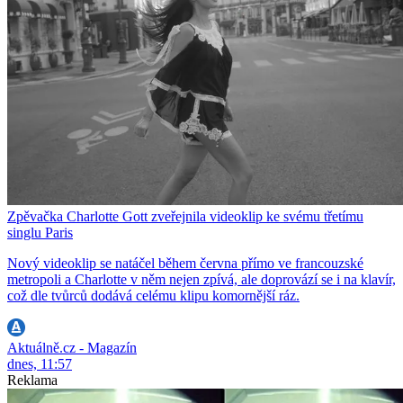
Zpěvačka Charlotte Gott zveřejnila videoklip ke svému třetímu
singlu Paris
Nový videoklip se natáčel během června přímo ve francouzské
metropoli a Charlotte v něm nejen zpívá, ale doprovází se i na klavír,
což dle tvůrců dodává celému klipu komornější ráz.
Aktuálně.cz - Magazín
dnes, 11:57
Reklama