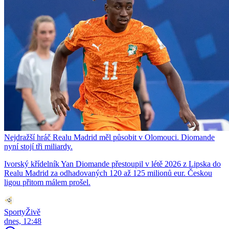
Nejdražší hráč Realu Madrid měl působit v Olomouci. Diomande
nyní stojí tři miliardy.
Ivorský křídelník Yan Diomande přestoupil v létě 2026 z Lipska do
Realu Madrid za odhadovaných 120 až 125 milionů eur. Českou
ligou přitom málem prošel.
SportyŽivě
dnes, 12:48