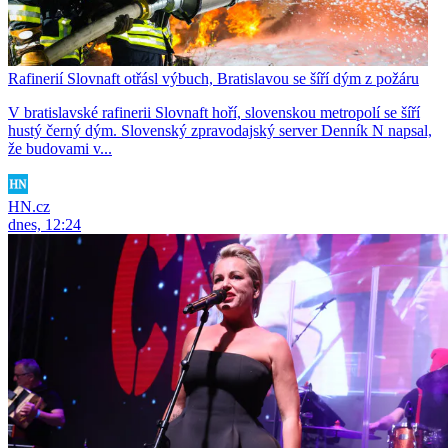
Rafinerií Slovnaft otřásl výbuch, Bratislavou se šíří dým z požáru
V bratislavské rafinerii Slovnaft hoří, slovenskou metropolí se šíří
hustý černý dým. Slovenský zpravodajský server Denník N napsal,
že budovami v...
HN.cz
dnes, 12:24