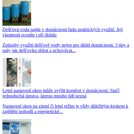
Dešťová voda najde v domácnosti řadu praktických využití. Její
vlastnosti oceníte i při úklidu
Způsoby využití dešťové vody nejen pro úklid domácnosti. 3 tipy a
rady jak dešťovku sbírat a uchovávat...
Letní nastavení oken může zvýšit komfort v domácnosti. Stačí
jednoduchá úprava, kterou mnoho lidí nezná
Nastavení oken na zimní či letní režim je vždy důležitým krokem k
zajištění pohodlí a energetické...