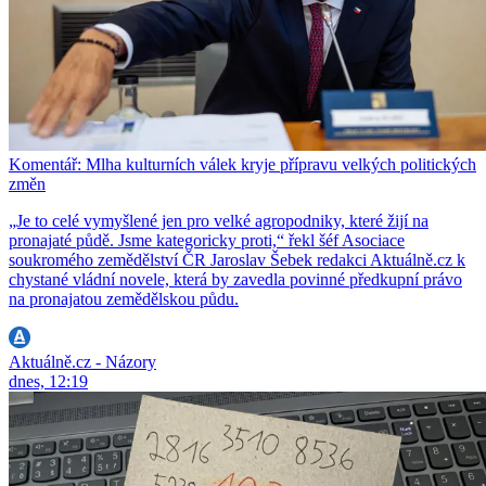
Komentář: Mlha kulturních válek kryje přípravu velkých politických
změn
„Je to celé vymyšlené jen pro velké agropodniky, které žijí na
pronajaté půdě. Jsme kategoricky proti,“ řekl šéf Asociace
soukromého zemědělství ČR Jaroslav Šebek redakci Aktuálně.cz k
chystané vládní novele, která by zavedla povinné předkupní právo
na pronajatou zemědělskou půdu.
Aktuálně.cz - Názory
dnes, 12:19