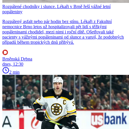
Rozpálené chodníky i slunce. Lékaři v Brně řeší vážné letní
popáleniny
Rozpálený asfalt nebo pár hodin bez stínu. Lékaři z Fakultní
nemocnice Brno letos už hospitalizovali pět lidí s těžkými
popáleninami chodidel, mezi nimi i roční dítě. Ošetřovali také
pacienty s vážnými popáleninami od slunce a varují, že podobných
případů během tropických dnů přibývá.
Brněnská Drbna
dnes, 12:30
2 min