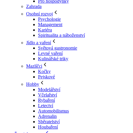
Pro hospodyňky
Zahrada
Osobní rozvoj
Psychologie
Management
Kariéra
Spiritualita a náboženství
Jídlo a vaření
Světová gastronomie
Levné vaření
Kulinářské triky
Mazlíčci
Kočky
Pejskové
Hobby
Modelářství
Včelařství
Rybaření
Letectví
Automobilismus
Adrenalin
Sběratelství
Houbaření