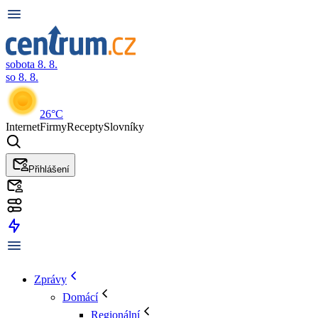
sobota 8. 8.
so 8. 8.
26°C
Internet
Firmy
Recepty
Slovníky
Přihlášení
Zprávy
Domácí
Regionální