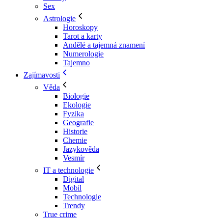
Sex
Astrologie
Horoskopy
Tarot a karty
Andělé a tajemná znamení
Numerologie
Tajemno
Zajímavosti
Věda
Biologie
Ekologie
Fyzika
Geografie
Historie
Chemie
Jazykověda
Vesmír
IT a technologie
Digital
Mobil
Technologie
Trendy
True crime