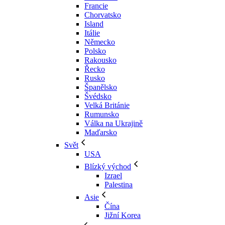
Francie
Chorvatsko
Island
Itálie
Německo
Polsko
Rakousko
Řecko
Rusko
Španělsko
Švédsko
Velká Británie
Rumunsko
Válka na Ukrajině
Maďarsko
Svět
USA
Blízký východ
Izrael
Palestina
Asie
Čína
Jižní Korea