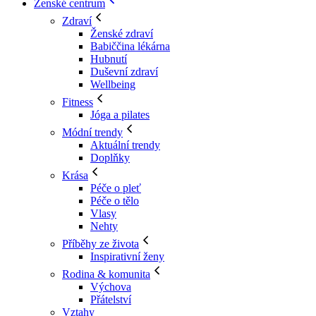
Ženské centrum
Zdraví
Ženské zdraví
Babiččina lékárna
Hubnutí
Duševní zdraví
Wellbeing
Fitness
Jóga a pilates
Módní trendy
Aktuální trendy
Doplňky
Krása
Péče o pleť
Péče o tělo
Vlasy
Nehty
Příběhy ze života
Inspirativní ženy
Rodina & komunita
Výchova
Přátelství
Vztahy