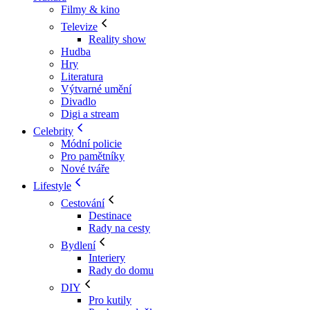
Filmy & kino
Televize
Reality show
Hudba
Hry
Literatura
Výtvarné umění
Divadlo
Digi a stream
Celebrity
Módní policie
Pro pamětníky
Nové tváře
Lifestyle
Cestování
Destinace
Rady na cesty
Bydlení
Interiery
Rady do domu
DIY
Pro kutily