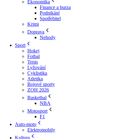
Ekonomika
Finance a burza
Podnikání
Spotřebitel
Krimi
Doprava
Nehody
Sport
Hokej
Fotbal
Tenis
Lyžování
Cyklistika
Atletika
Bojové sporty
ZOH 2026
Basketbal
NBA
Motosport
F1
Auto-moto
Elektromobily
Kultura