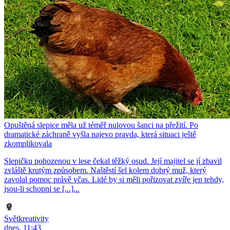
Opuštěná slepice měla už téměř nulovou šanci na přežití. Po
dramatické záchraně vyšla najevo pravda, která situaci ještě
zkomplikovala
Slepičku pohozenou v lese čekal těžký osud. Její majitel se jí zbavil
zvláště krutým způsobem. Naštěstí šel kolem dobrý muž, který
zavolal pomoc právě včas. Lidé by si měli pořizovat zvíře jen tehdy,
jsou-li schopni se [...]...
Světkreativity
dnes, 11:43