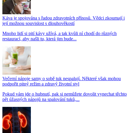
Káva je spojována s řadou zdravotních přínosů. Vědci zkoumají i
její možnou souvislost s dlouhověkostí
Mnoho lidí si pití kávy užívá, a tak kvůli ní chodí do různých
restaurací, aby našli tu, která jim bude...
Večerní nápoje samy o sobě tuk nespalují. Některé však mohou
podpořit pitný režim a zdravý životní styl
Pokud vám jde o hubnutí, pak si nemůžete dovolit vynechat těchto
pět úžasných nápojů na spalování tuků,...