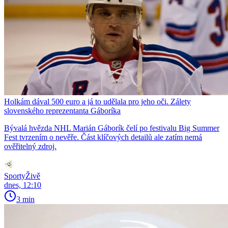
Holkám dával 500 euro a já to udělala pro jeho oči. Zálety
slovenského reprezentanta Gáboríka
Bývalá hvězda NHL Marián Gáborík čelí po festivalu Big Summer
Fest tvrzením o nevěře. Část klíčových detailů ale zatím nemá
ověřitelný zdroj.
SportyŽivě
dnes, 12:10
3 min