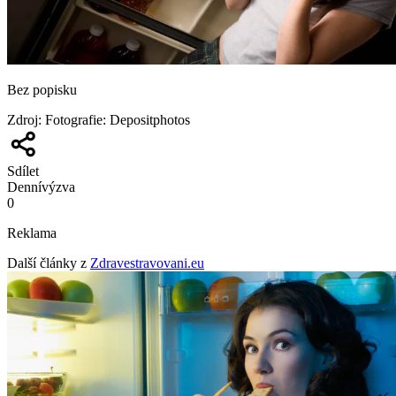
Bez popisku
Zdroj
:
Fotografie: Depositphotos
Sdílet
Denní
výzva
0
Reklama
Další články z
Zdravestravovani.eu