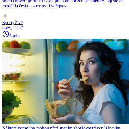
smetla novou příručku EBU pro snímání ženské atletiky. Její slova
rozdělila českou sportovní veřejnost.
SportyŽivě
dnes, 11:37
3 min
Některé potraviny mohou před spaním zhoršovat trávení i kvalitu