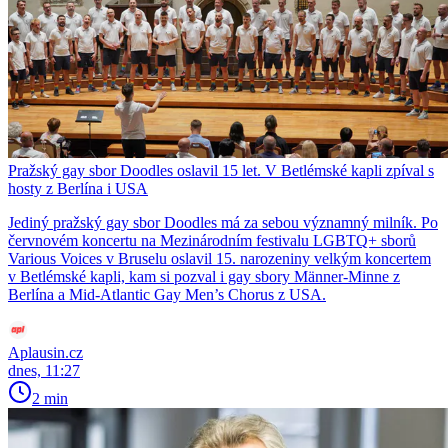
Pražský gay sbor Doodles oslavil 15 let. V Betlémské kapli zpíval s
hosty z Berlína i USA
Jediný pražský gay sbor Doodles má za sebou významný milník. Po
červnovém koncertu na Mezinárodním festivalu LGBTQ+ sborů
Various Voices v Bruselu oslavil 15. narozeniny velkým koncertem
v Betlémské kapli, kam si pozval i gay sbory Männer-Minne z
Berlína a Mid-Atlantic Gay Men’s Chorus z USA.
Aplausin.cz
dnes, 11:27
2 min