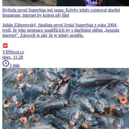
Hvězda první SuperStar má jasno: Kdyby tehdy existoval dnešní
Instagram, internet by kolem něj šílel
Julián Záhorovský, finalista první české SuperStar z roku 2004,
tvrdí, že jeho generace soutěžících by s dnešními sítěmi „bourala
internet“. Zároveň je rád, že je tehdy neměla.
VIPživot.cz
dnes, 11:28
3 min