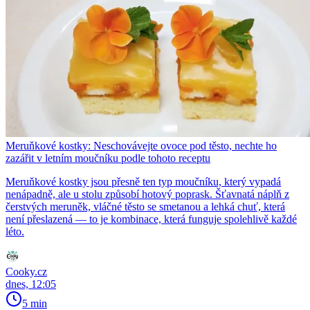
Meruňkové kostky: Neschovávejte ovoce pod těsto, nechte ho
zazářit v letním moučníku podle tohoto receptu
Meruňkové kostky jsou přesně ten typ moučníku, který vypadá
nenápadně, ale u stolu způsobí hotový poprask. Šťavnatá náplň z
čerstvých meruněk, vláčné těsto se smetanou a lehká chuť, která
není přeslazená — to je kombinace, která funguje spolehlivě každé
léto.
Cooky.cz
dnes, 12:05
5 min