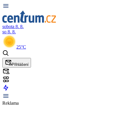
sobota 8. 8.
so 8. 8.
25°C
Přihlášení
Reklama