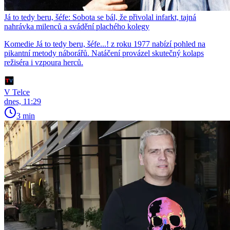
Já to tedy beru, šéfe: Sobota se bál, že přivolal infarkt, tajná
nahrávka milenců a svádění plachého kolegy
Komedie Já to tedy beru, šéfe...! z roku 1977 nabízí pohled na
pikantní metody náborářů. Natáčení provázel skutečný kolaps
režiséra i vzpoura herců.
V Telce
dnes, 11:29
3 min