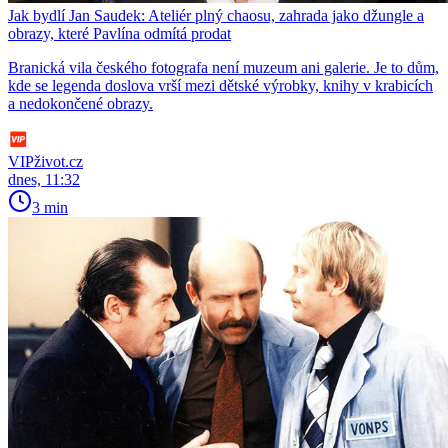
Jak bydlí Jan Saudek: Ateliér plný chaosu, zahrada jako džungle a
obrazy, které Pavlína odmítá prodat
Branická vila českého fotografa není muzeum ani galerie. Je to dům,
kde se legenda doslova vrší mezi dětské výrobky, knihy v krabicích
a nedokončené obrazy.
VIPživot.cz
dnes, 11:32
3 min