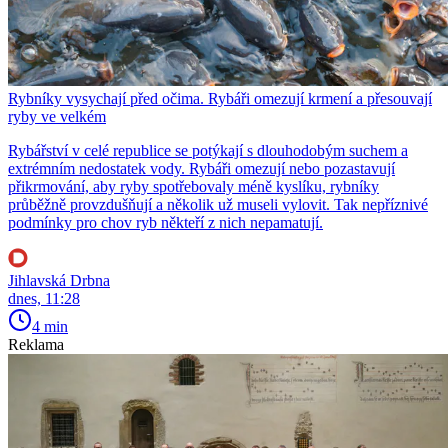
Rybníky vysychají před očima. Rybáři omezují krmení a přesouvají
ryby ve velkém
Rybářství v celé republice se potýkají s dlouhodobým suchem a
extrémním nedostatek vody. Rybáři omezují nebo pozastavují
přikrmování, aby ryby spotřebovaly méně kyslíku, rybníky
průběžně provzdušňují a několik už museli vylovit. Tak nepříznivé
podmínky pro chov ryb někteří z nich nepamatují.
Jihlavská Drbna
dnes, 11:28
4 min
Reklama