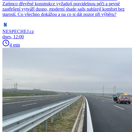
Zatímco dřevěné konstrukce vyžadují pravidelnou péči a pevné
zastřešení vytváří dusno, moderní shade sails nabízejí komfort bez
starostí. Co všechno dokážou a na co si dát pozor při výběru?
NESPECHEJ.cz
dnes, 12:00
4 min