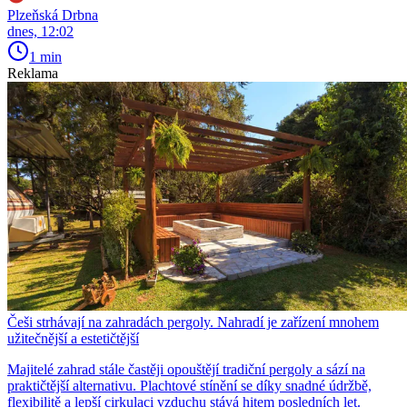
Plzeňská Drbna
dnes, 12:02
1 min
Reklama
Češi strhávají na zahradách pergoly. Nahradí je zařízení mnohem
užitečnější a estetičtější
Majitelé zahrad stále častěji opouštějí tradiční pergoly a sází na
praktičtější alternativu. Plachtové stínění se díky snadné údržbě,
flexibilitě a lepší cirkulaci vzduchu stává hitem posledních let.