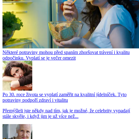
Některé potraviny mohou před spaním zhoršovat trávení i kvalitu
odpočinku. Vyplatí se je večer omezit
Po 30. roce života se vyplatí zaměřit na kvalitní jídelníček. Tyto
potraviny podpoří zdraví i vitalitu
Přemýšleli jste někdy nad tím, jak je možné, že celebrity vypadají
stále skvěle, i když jim je už více než...