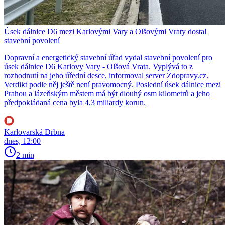
Úsek dálnice D6 mezi Karlovými Vary a Olšovými Vraty dostal
stavební povolení
Dopravní a energetický stavební úřad vydal stavební povolení pro
úsek dálnice D6 Karlovy Vary - Olšová Vrata. Vyplývá to z
rozhodnutí na jeho úřední desce, informoval server Zdopravy.cz.
Verdikt podle něj ještě není pravomocný. Poslední úsek dálnice mezi
Prahou a lázeňským městem má být dlouhý osm kilometrů a jeho
předpokládaná cena byla 4,3 miliardy korun.
Karlovarská Drbna
dnes, 12:00
2 min