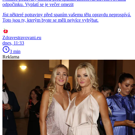
odpočinku. Vyplatí se je večer omezit
Jíst některé potraviny před spaním vašemu tělu opravdu neprospívá.
Toto jsou ty, kterým byste se měli nejvíce vyhýbat.
Zdravestravovani.eu
dnes, 11:33
3 min
Reklama