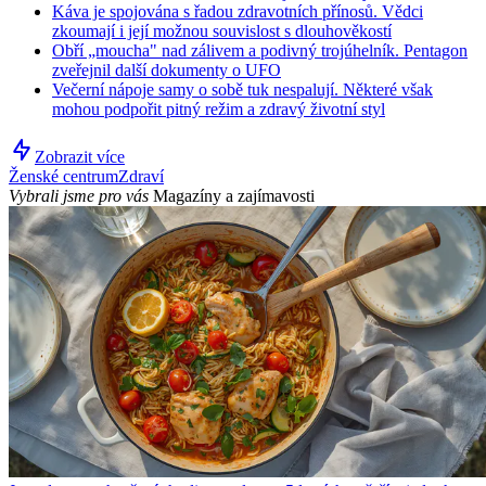
Káva je spojována s řadou zdravotních přínosů. Vědci
zkoumají i její možnou souvislost s dlouhověkostí
Obří „moucha" nad zálivem a podivný trojúhelník. Pentagon
zveřejnil další dokumenty o UFO
Večerní nápoje samy o sobě tuk nespalují. Některé však
mohou podpořit pitný režim a zdravý životní styl
Zobrazit více
Ženské centrum
Zdraví
Vybrali jsme pro vás
Magazíny a zajímavosti