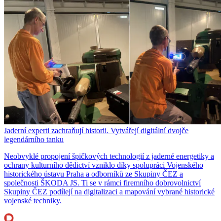
Jaderní experti zachraňují historii. Vytvářejí digitální dvojče
legendárního tanku
Neobvyklé propojení špičkových technologií z jaderné energetiky a
ochrany kulturního dědictví vzniklo díky spolupráci Vojenského
historického ústavu Praha a odborníků ze Skupiny ČEZ a
společnosti ŠKODA JS. Ti se v rámci firemního dobrovolnictví
Skupiny ČEZ podílejí na digitalizaci a mapování vybrané historické
vojenské techniky.