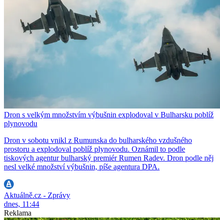
Dron s velkým množstvím výbušnin explodoval v Bulharsku poblíž
plynovodu
Dron v sobotu vnikl z Rumunska do bulharského vzdušného
prostoru a explodoval poblíž plynovodu. Oznámil to podle
tiskových agentur bulharský premiér Rumen Radev. Dron podle něj
nesl velké množství výbušnin, píše agentura DPA.
Aktuálně.cz - Zprávy
dnes, 11:44
Reklama