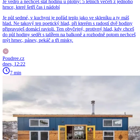
Je vedro a nechceš stát hodinu u plotny: 5 letních večeří z jednoho
hrnce, které šetří čas i nádobí
Je půl sedmé, v kuchyni je pořád teplo jako ve skleníku a ty máš
hlad. Ne takový ten poetický hlad, při kterém s radostí dvě hodiny
připravuješ domácí ravioli. Ten obyčejný, protivný hlad, kdy chceš
do půl hodiny sedět s talířem na balkoně a rozhodně potom nechceš
mýt hrnec, pánev, pekáč a tři misky.
Poudree.cz
dnes, 12:22
7 min