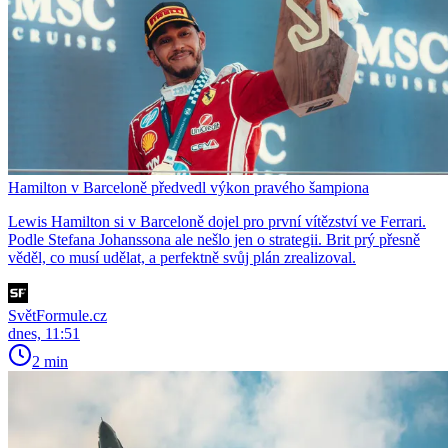
Hamilton v Barceloně předvedl výkon pravého šampiona
Lewis Hamilton si v Barceloně dojel pro první vítězství ve Ferrari.
Podle Stefana Johanssona ale nešlo jen o strategii. Brit prý přesně
věděl, co musí udělat, a perfektně svůj plán zrealizoval.
SvětFormule.cz
dnes, 11:51
2 min