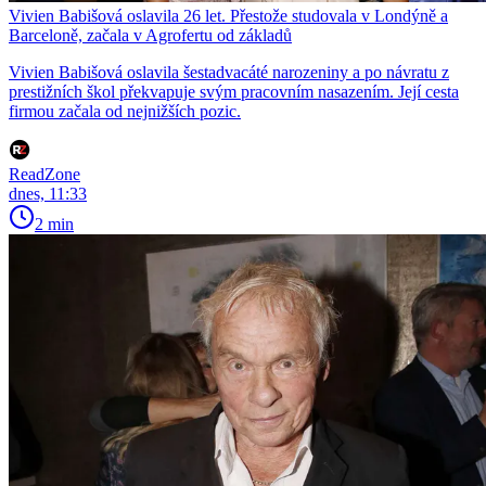
Vivien Babišová oslavila 26 let. Přestože studovala v Londýně a
Barceloně, začala v Agrofertu od základů
Vivien Babišová oslavila šestadvacáté narozeniny a po návratu z
prestižních škol překvapuje svým pracovním nasazením. Její cesta
firmou začala od nejnižších pozic.
ReadZone
dnes, 11:33
2 min