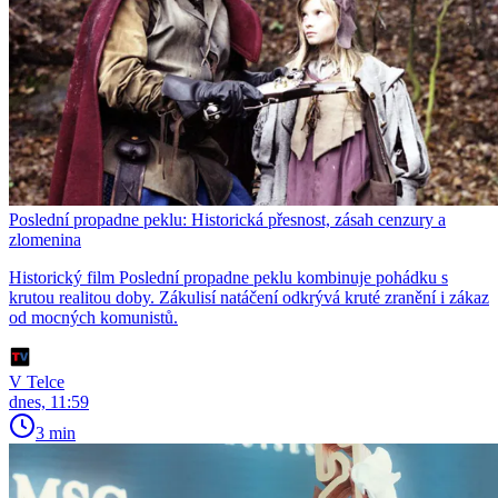
Poslední propadne peklu: Historická přesnost, zásah cenzury a
zlomenina
Historický film Poslední propadne peklu kombinuje pohádku s
krutou realitou doby. Zákulisí natáčení odkrývá kruté zranění i zákaz
od mocných komunistů.
V Telce
dnes, 11:59
3 min