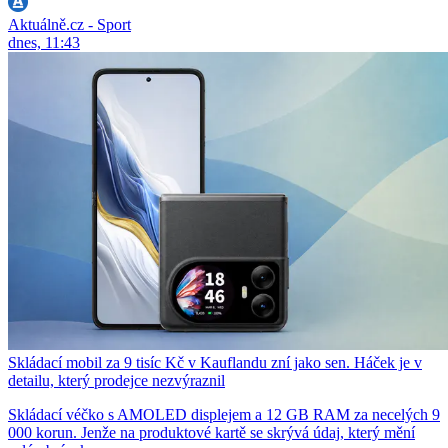
Aktuálně.cz - Sport
dnes, 11:43
Skládací mobil za 9 tisíc Kč v Kauflandu zní jako sen. Háček je v
detailu, který prodejce nezvýraznil
Skládací véčko s AMOLED displejem a 12 GB RAM za necelých 9
000 korun. Jenže na produktové kartě se skrývá údaj, který mění