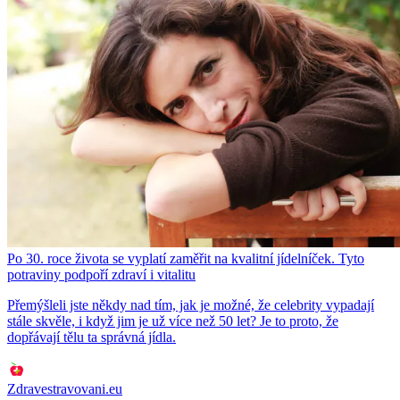
Po 30. roce života se vyplatí zaměřit na kvalitní jídelníček. Tyto
potraviny podpoří zdraví i vitalitu
Přemýšleli jste někdy nad tím, jak je možné, že celebrity vypadají
stále skvěle, i když jim je už více než 50 let? Je to proto, že
dopřávají tělu ta správná jídla.
Zdravestravovani.eu