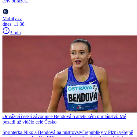
celý obrázek.
Mobify.cz
dnes, 11:38
3 min
Odvážná česká závodnice Bendová o atletickém puritánství: Mé
pozadí už vidělo celé Česko
Sprinterka Nikola Bendová na mistrovství republiky v Plzni veřejně