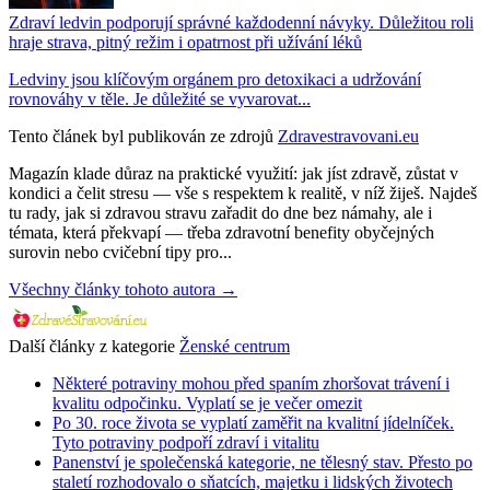
Zdraví ledvin podporují správné každodenní návyky. Důležitou roli
hraje strava, pitný režim i opatrnost při užívání léků
Ledviny jsou klíčovým orgánem pro detoxikaci a udržování
rovnováhy v těle. Je důležité se vyvarovat...
Tento článek byl publikován ze zdrojů
Zdravestravovani.eu
Magazín klade důraz na praktické využití: jak jíst zdravě, zůstat v
kondici a čelit stresu — vše s respektem k realitě, v níž žiješ. Najdeš
tu rady, jak si zdravou stravu zařadit do dne bez námahy, ale i
témata, která překvapí — třeba zdravotní benefity obyčejných
surovin nebo cvičební tipy pro...
Všechny články tohoto autora →
Další články z kategorie
Ženské centrum
Některé potraviny mohou před spaním zhoršovat trávení i
kvalitu odpočinku. Vyplatí se je večer omezit
Po 30. roce života se vyplatí zaměřit na kvalitní jídelníček.
Tyto potraviny podpoří zdraví i vitalitu
Panenství je společenská kategorie, ne tělesný stav. Přesto po
staletí rozhodovalo o sňatcích, majetku i lidských životech