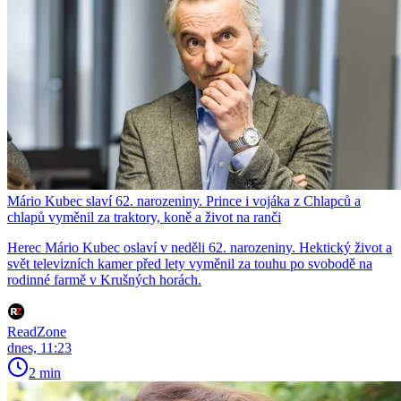
Mário Kubec slaví 62. narozeniny. Prince i vojáka z Chlapců a
chlapů vyměnil za traktory, koně a život na ranči
Herec Mário Kubec oslaví v neděli 62. narozeniny. Hektický život a
svět televizních kamer před lety vyměnil za touhu po svobodě na
rodinné farmě v Krušných horách.
ReadZone
dnes, 11:23
2 min