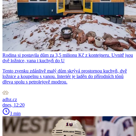
Rodina si postavila dům za 3,5 milionu Kč z kontejneru. Uvnitř jsou
dvě ložnice, vana i kuchyň do U
Tento zvenku zdánlivě malý dům skrývá prostornou kuchyň, dvě
ložnice a koupelnu s vanou. Interiér je laděn do přírodních tónů
dřeva spolu s petrolejově modrou.
adbz.cz
dnes, 12:20
3 min