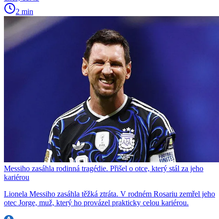
2 min
Messiho zasáhla rodinná tragédie. Přišel o otce, který stál za jeho
kariérou
Lionela Messiho zasáhla těžká ztráta. V rodném Rosariu zemřel jeho
otec Jorge, muž, který ho provázel prakticky celou kariérou.