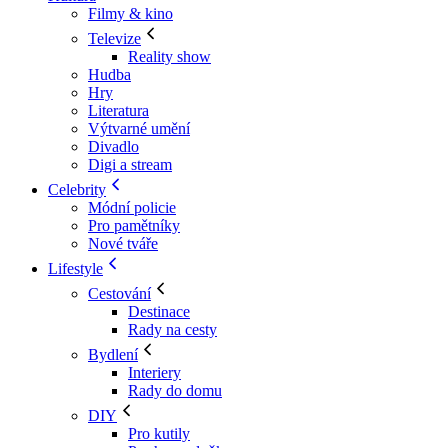
Filmy & kino
Televize
Reality show
Hudba
Hry
Literatura
Výtvarné umění
Divadlo
Digi a stream
Celebrity
Módní policie
Pro pamětníky
Nové tváře
Lifestyle
Cestování
Destinace
Rady na cesty
Bydlení
Interiery
Rady do domu
DIY
Pro kutily