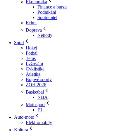
Ekonomika
Finance a burza
Podnikání
Spotřebitel
Krimi
Doprava
Nehody
Sport
Hokej
Fotbal
Tenis
Lyžování
Cyklistika
Atletika
Bojové sporty
ZOH 2026
Basketbal
NBA
Motosport
F1
Auto-moto
Elektromobily
Kultura