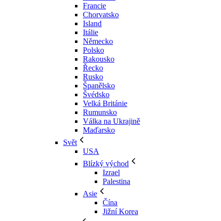
Francie
Chorvatsko
Island
Itálie
Německo
Polsko
Rakousko
Řecko
Rusko
Španělsko
Švédsko
Velká Británie
Rumunsko
Válka na Ukrajině
Maďarsko
Svět
USA
Blízký východ
Izrael
Palestina
Asie
Čína
Jižní Korea