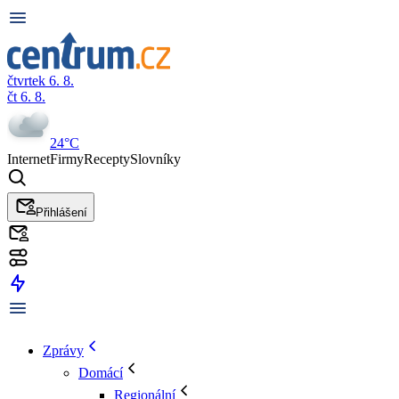
čtvrtek 6. 8.
čt 6. 8.
24°C
Internet
Firmy
Recepty
Slovníky
Přihlášení
Zprávy
Domácí
Regionální