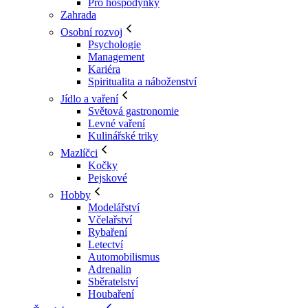
Pro hospodyňky
Zahrada
Osobní rozvoj
Psychologie
Management
Kariéra
Spiritualita a náboženství
Jídlo a vaření
Světová gastronomie
Levné vaření
Kulinářské triky
Mazlíčci
Kočky
Pejskové
Hobby
Modelářství
Včelařství
Rybaření
Letectví
Automobilismus
Adrenalin
Sběratelství
Houbaření