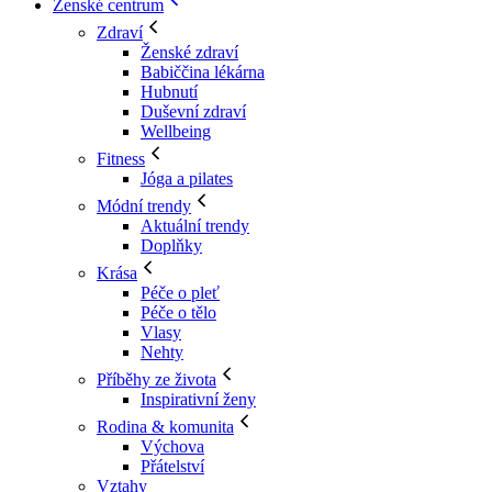
Ženské centrum
Zdraví
Ženské zdraví
Babiččina lékárna
Hubnutí
Duševní zdraví
Wellbeing
Fitness
Jóga a pilates
Módní trendy
Aktuální trendy
Doplňky
Krása
Péče o pleť
Péče o tělo
Vlasy
Nehty
Příběhy ze života
Inspirativní ženy
Rodina & komunita
Výchova
Přátelství
Vztahy