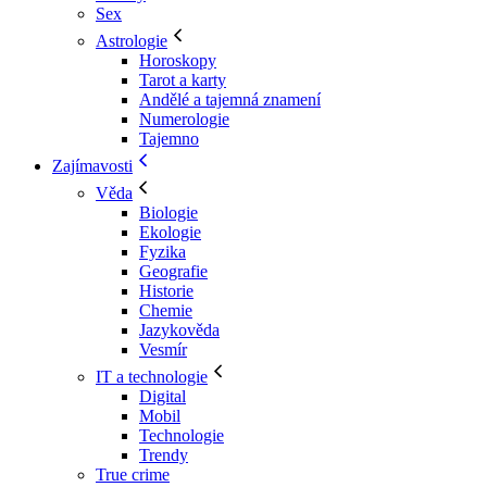
Sex
Astrologie
Horoskopy
Tarot a karty
Andělé a tajemná znamení
Numerologie
Tajemno
Zajímavosti
Věda
Biologie
Ekologie
Fyzika
Geografie
Historie
Chemie
Jazykověda
Vesmír
IT a technologie
Digital
Mobil
Technologie
Trendy
True crime