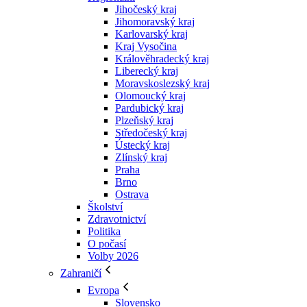
Jihočeský kraj
Jihomoravský kraj
Karlovarský kraj
Kraj Vysočina
Králověhradecký kraj
Liberecký kraj
Moravskoslezský kraj
Olomoucký kraj
Pardubický kraj
Plzeňský kraj
Středočeský kraj
Ústecký kraj
Zlínský kraj
Praha
Brno
Ostrava
Školství
Zdravotnictví
Politika
O počasí
Volby 2026
Zahraničí
Evropa
Slovensko