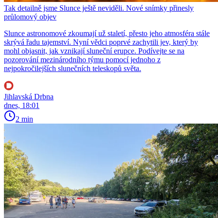
Tak detailně jsme Slunce ještě neviděli. Nové snímky přinesly
průlomový objev
Slunce astronomové zkoumají už staletí, přesto jeho atmosféra stále
skrývá řadu tajemství. Nyní vědci poprvé zachytili jev, který by
mohl objasnit, jak vznikají sluneční erupce. Podívejte se na
pozorování mezinárodního týmu pomocí jednoho z
nejpokročilejších slunečních teleskopů světa.
Jihlavská Drbna
dnes, 18:01
2 min