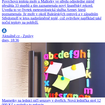
Povrchová teplota moře u Mallorky ve středu odpoledne mírně
přesáhla 33 stupňů a tím zaznamenala nový španělský rekord.
Uvedla to ve čtvrtek meteorologická služba Aemet, která
poznamenala, že moře v okolí Baleárských ostrovů a v západním
Středomoří je letos nadprůměrně teplé, což ovlivňuje například také
noční teploty na pobřeží.
Aktuálně.cz - Zprávy
dnes, 18:36
Magnetky na lednici ničí senzory v dveřích. Nová lednička stojí 12
000 Kč a pojistka to nekryje