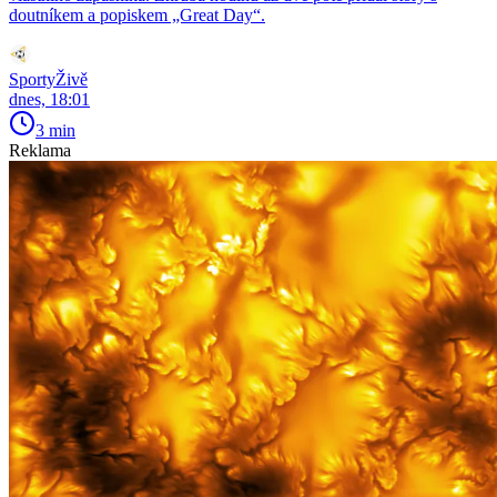
doutníkem a popiskem „Great Day“.
SportyŽivě
dnes, 18:01
3 min
Reklama