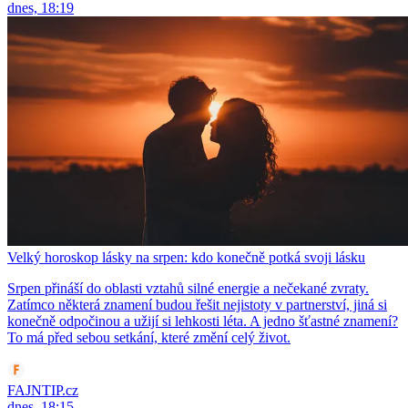
dnes, 18:19
Velký horoskop lásky na srpen: kdo konečně potká svoji lásku
Srpen přináší do oblasti vztahů silné energie a nečekané zvraty.
Zatímco některá znamení budou řešit nejistoty v partnerství, jiná si
konečně odpočinou a užijí si lehkosti léta. A jedno šťastné znamení?
To má před sebou setkání, které změní celý život.
FAJNTIP.cz
dnes, 18:15