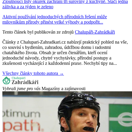
Žloutnoucí listy okurek zachrání tři suroviny z kuchyně. Stačí jedna
zálivka a za týden je zeleno
Aktivní používání jednoduchých přírodních řešení může
milovníkům přírody přinést velké výhody a podpořit...
Tento článek byl publikován ze zdrojů
Chalupáři-Zahrádkáři
Články z Chalupari-Zahradkari.cz nabízejí praktický pohled na vše,
co souvisí s bydlením, zahradou, údržbou domu i radostmi
chatařského života. Obsah je určen čtenářům, kteří ocení
jednoduché návody, chytré vychytávky, přírodní postupy a
zkušenosti vycházející z každodenní praxe. Nechybí tipy na...
Všechny články tohoto autora →
Vybrali jsme pro vás
Magazíny a zajímavosti