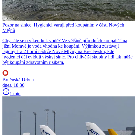
Pozor na sinice. Hygienici varují před koupáním v části Nových
Mlýnů
Chystáte se o víkendu k vodě? Ve většině přírodních koupališť na
jižní Moravě je voda vhodná ke koupání. Výjimkou zůstávají
laguny 1 a 2 horní nádrže Nové Mlýny na Břeclavsku, kde
hygienici dál evidují výskyt sinic. Pro citlivější skupiny lidí tak může
být koupání zdravotním rizikem.
Brněnská Drbna
dnes, 18:30
1 min