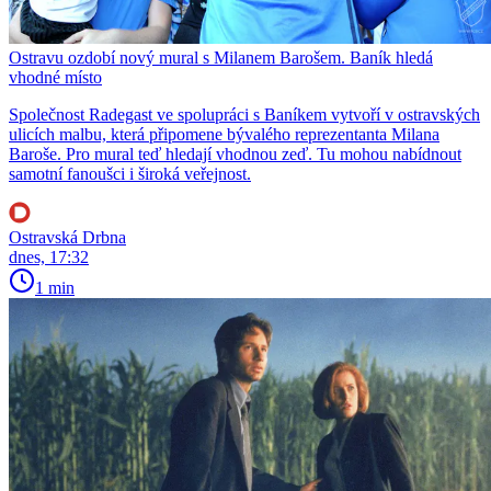
Ostravu ozdobí nový mural s Milanem Barošem. Baník hledá
vhodné místo
Společnost Radegast ve spolupráci s Baníkem vytvoří v ostravských
ulicích malbu, která připomene bývalého reprezentanta Milana
Baroše. Pro mural teď hledají vhodnou zeď. Tu mohou nabídnout
samotní fanoušci i široká veřejnost.
Ostravská Drbna
dnes, 17:32
1 min