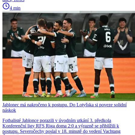
4 min
Jablonec má nakročeno k postupu. Do Lotyšska si poveze solidní
náskok
Fotbalisté Jablonce porazili v úvodním utkání 3. předkola
Konferenční ligy RFS Riga doma 2:0 a výrazně se přiblížili k
postupu. Severočechy poslal v 18. minutě do vedení Vachtang