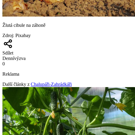
Žlutá cibule na záhoně
Zdroj
:
Pixabay
Sdílet
Denní
výzva
0
Reklama
Další články z
Chalupáři-Zahrádkáři