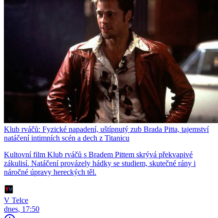
Klub rváčů: Fyzické napadení, uštípnutý zub Brada Pitta, tajemství
natáčení intimních scén a dech z Titanicu
Kultovní film Klub rváčů s Bradem Pittem skrývá překvapivé
zákulisí. Natáčení provázely hádky se studiem, skutečné rány i
náročné úpravy hereckých těl.
V Telce
dnes, 17:50