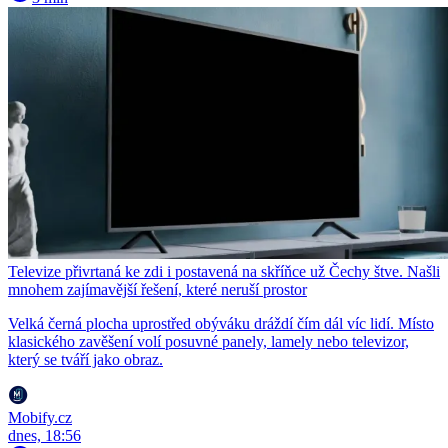
Televize přivrtaná ke zdi i postavená na skříňce už Čechy štve. Našli
mnohem zajímavější řešení, které neruší prostor
Velká černá plocha uprostřed obýváku dráždí čím dál víc lidí. Místo
klasického zavěšení volí posuvné panely, lamely nebo televizor,
který se tváří jako obraz.
Mobify.cz
dnes, 18:56