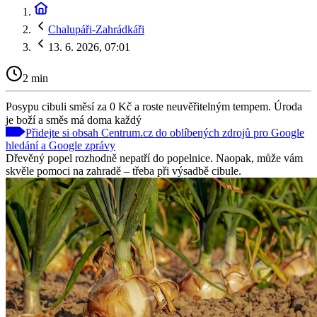
Chalupáři-Zahrádkáři
13. 6. 2026, 07:01
2 min
Posypu cibuli směsí za 0 Kč a roste neuvěřitelným tempem. Úroda
je boží a směs má doma každý
Přidejte si obsah Centrum.cz do oblíbených zdrojů pro Google
hledání a Google zprávy
Dřevěný popel rozhodně nepatří do popelnice. Naopak, může vám
skvěle pomoci na zahradě – třeba při výsadbě cibule.