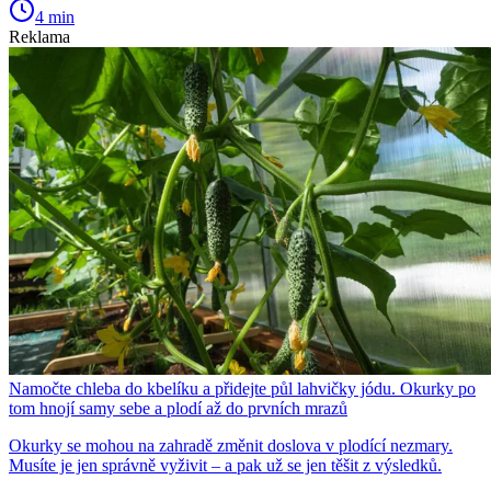
4 min
Reklama
Namočte chleba do kbelíku a přidejte půl lahvičky jódu. Okurky po
tom hnojí samy sebe a plodí až do prvních mrazů
Okurky se mohou na zahradě změnit doslova v plodící nezmary.
Musíte je jen správně vyživit – a pak už se jen těšit z výsledků.