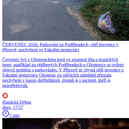
ČERVENEC 2026: Parkování na Poděbradech, obří investice v
Přerově, pochybení ve Fakultní nemocnici
Červenec byl v Olomouckém kraji ve znamení léta a tropických
tepot, například na oblíbených Poděbradech u Olomouce se ovšem
objevil problém s parkováním. V Přerově se chystá obří investice a
Fakultní nemocnice Olomouc po měsících odmítání přiznala
pochybení v kauze defibrilátorů, dostali je i pacienti, kteří je
nepotřebovali.
Hanácká Drbna
dnes, 17:57
5 min