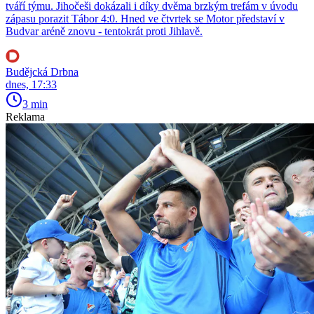
tváří týmu. Jihočeši dokázali i díky dvěma brzkým trefám v úvodu
zápasu porazit Tábor 4:0. Hned ve čtvrtek se Motor představí v
Budvar aréně znovu - tentokrát proti Jihlavě.
Budějcká Drbna
dnes, 17:33
3 min
Reklama