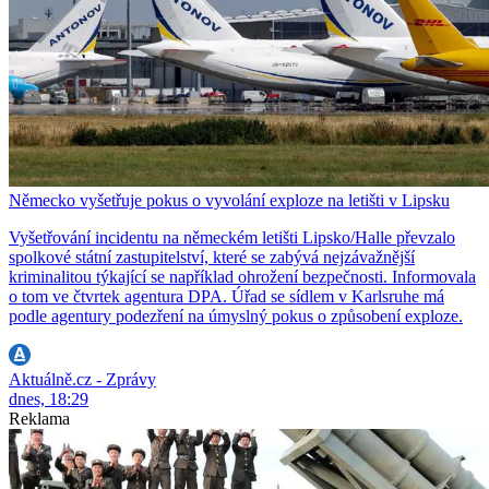
Německo vyšetřuje pokus o vyvolání exploze na letišti v Lipsku
Vyšetřování incidentu na německém letišti Lipsko/Halle převzalo
spolkové státní zastupitelství, které se zabývá nejzávažnější
kriminalitou týkající se například ohrožení bezpečnosti. Informovala
o tom ve čtvrtek agentura DPA. Úřad se sídlem v Karlsruhe má
podle agentury podezření na úmyslný pokus o způsobení exploze.
Aktuálně.cz - Zprávy
dnes, 18:29
Reklama