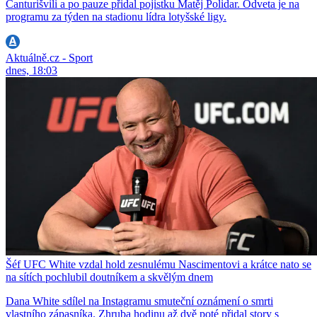
Čanturišvili a po pauze přidal pojistku Matěj Polidar. Odveta je na
programu za týden na stadionu lídra lotyšské ligy.
Aktuálně.cz - Sport
dnes, 18:03
Šéf UFC White vzdal hold zesnulému Nascimentovi a krátce nato se
na sítích pochlubil doutníkem a skvělým dnem
Dana White sdílel na Instagramu smuteční oznámení o smrti
vlastního zápasníka. Zhruba hodinu až dvě poté přidal story s