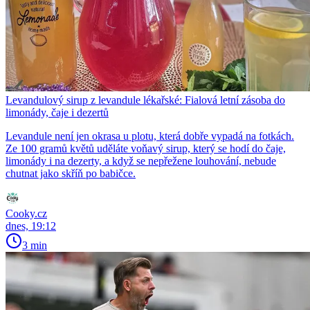
Levandulový sirup z levandule lékařské: Fialová letní zásoba do
limonády, čaje i dezertů
Levandule není jen okrasa u plotu, která dobře vypadá na fotkách.
Ze 100 gramů květů uděláte voňavý sirup, který se hodí do čaje,
limonády i na dezerty, a když se nepřežene louhování, nebude
chutnat jako skříň po babičce.
Cooky.cz
dnes, 19:12
3 min