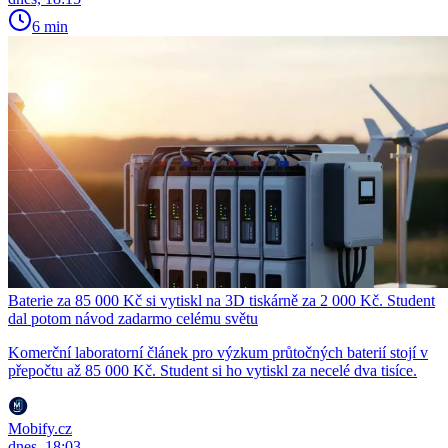
6 min
Baterie za 85 000 Kč si vytiskl na 3D tiskárně za 2 000 Kč. Student
dal potom návod zadarmo celému světu
Komerční laboratorní článek pro výzkum průtočných baterií stojí v
přepočtu až 85 000 Kč. Student si ho vytiskl za necelé dva tisíce.
Mobify.cz
dnes, 18:03