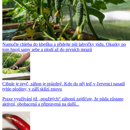
Namočte chleba do kbelíku a přidejte půl lahvičky jódu. Okurky po
tom hnojí samy sebe a plodí až do prvních mrazů
Cibule je pryč, záhon je prázdný. Kdo do něj teď v červenci nasadí
tyhle plodiny, v září sklízí znovu
Praxe využívání již „použitých“ záhonů zajišťuje, že půda zůstane
aktivní, obohacená a připravená na další...