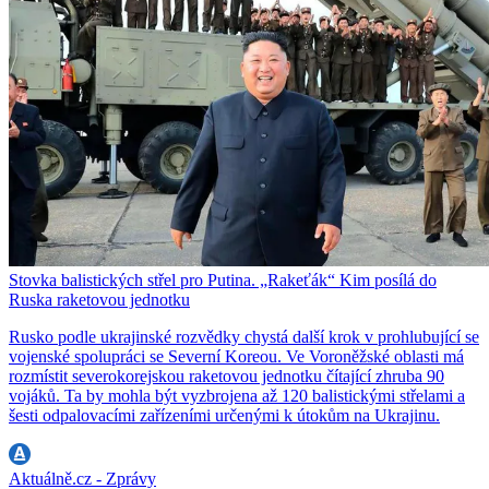
Stovka balistických střel pro Putina. „Rakeťák“ Kim posílá do
Ruska raketovou jednotku
Rusko podle ukrajinské rozvědky chystá další krok v prohlubující se
vojenské spolupráci se Severní Koreou. Ve Voroněžské oblasti má
rozmístit severokorejskou raketovou jednotku čítající zhruba 90
vojáků. Ta by mohla být vyzbrojena až 120 balistickými střelami a
šesti odpalovacími zařízeními určenými k útokům na Ukrajinu.
Aktuálně.cz - Zprávy