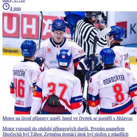
4 min
Motor na úvod přípravy uspěl, hned ve čtvrtek se poměří s Jihlavou
Motor vstoupil do období přípravných duelů. Prvním soupeřem
Jihočechů byl Tábor. Zejména domácí útok byl složen z mladších