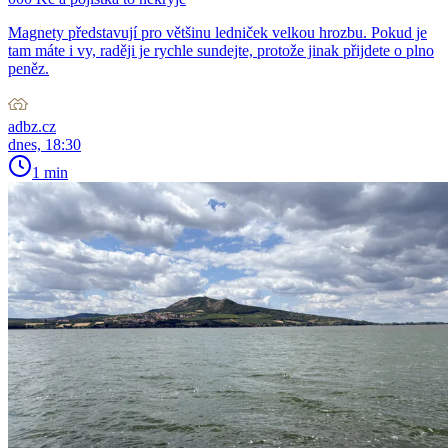
Magnety představují pro většinu ledniček velkou hrozbu. Pokud je
tam máte i vy, raději je rychle sundejte, protože jinak přijdete o plno
peněz.
adbz.cz
dnes, 18:30
1 min