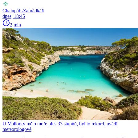
Chalupáři-Zahrádkáři
dnes, 18:45
2 min
U Mallorky mělo moře přes 33 stupňů, byl to rekord, uvádí
meteorologové