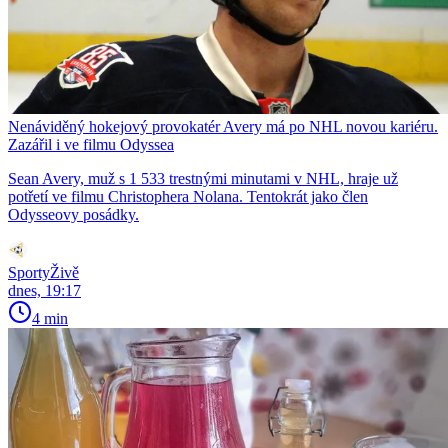
Nenáviděný hokejový provokatér Avery má po NHL novou kariéru.
Zazářil i ve filmu Odyssea
Sean Avery, muž s 1 533 trestnými minutami v NHL, hraje už
potřetí ve filmu Christophera Nolana. Tentokrát jako člen
Odysseovy posádky.
SportyŽivě
dnes, 19:17
4 min