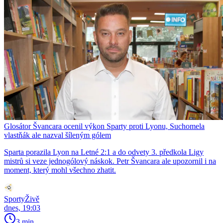
Glosátor Švancara ocenil výkon Sparty proti Lyonu, Suchomela
vlastňák ale nazval šíleným gólem
Sparta porazila Lyon na Letné 2:1 a do odvety 3. předkola Ligy
mistrů si veze jednogólový náskok. Petr Švancara ale upozornil i na
moment, který mohl všechno zhatit.
SportyŽivě
dnes, 19:03
3 min