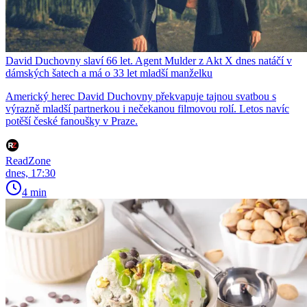
David Duchovny slaví 66 let. Agent Mulder z Akt X dnes natáčí v
dámských šatech a má o 33 let mladší manželku
Americký herec David Duchovny překvapuje tajnou svatbou s
výrazně mladší partnerkou i nečekanou filmovou rolí. Letos navíc
potěší české fanoušky v Praze.
ReadZone
dnes, 17:30
4 min