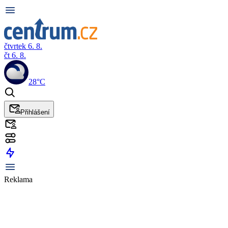
čtvrtek 6. 8.
čt 6. 8.
28°C
Přihlášení
Reklama