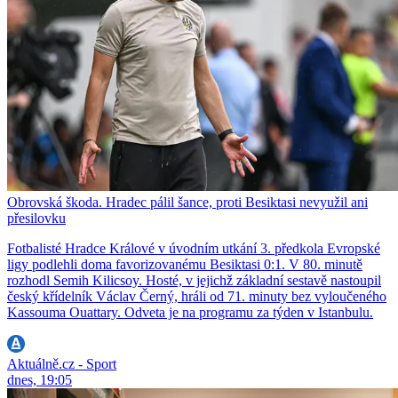
Obrovská škoda. Hradec pálil šance, proti Besiktasi nevyužil ani
přesilovku
Fotbalisté Hradce Králové v úvodním utkání 3. předkola Evropské
ligy podlehli doma favorizovanému Besiktasi 0:1. V 80. minutě
rozhodl Semih Kilicsoy. Hosté, v jejichž základní sestavě nastoupil
český křídelník Václav Černý, hráli od 71. minuty bez vyloučeného
Kassouma Ouattary. Odveta je na programu za týden v Istanbulu.
Aktuálně.cz - Sport
dnes, 19:05