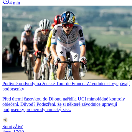
4 min
Podivné podvody na ženské Tour de France. Závodnice si vycpávají
podprsenky
Před úterní časovkou do Dijonu nařídila UCI mimořádné kontroly
oblečení. Důvod? Podezření, že si některé závodnice upravují
podprsenky pro aerodynamický zisk.
SportyŽivě
dnes, 17:39