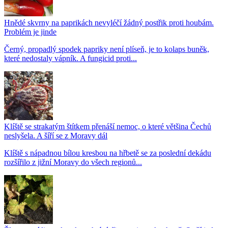
Hnědé skvrny na paprikách nevyléčí žádný postřik proti houbám.
Problém je jinde
Černý, propadlý spodek papriky není plíseň, je to kolaps buněk,
které nedostaly vápník. A fungicid proti...
Klíště se strakatým štítkem přenáší nemoc, o které většina Čechů
neslyšela. A šíří se z Moravy dál
Klíště s nápadnou bílou kresbou na hřbetě se za poslední dekádu
rozšířilo z jižní Moravy do všech regionů...