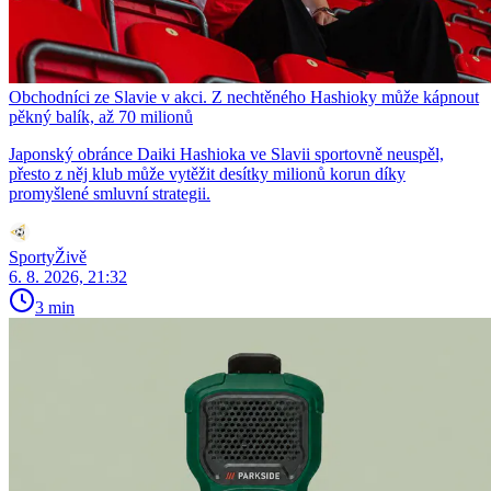
Obchodníci ze Slavie v akci. Z nechtěného Hashioky může kápnout
pěkný balík, až 70 milionů
Japonský obránce Daiki Hashioka ve Slavii sportovně neuspěl,
přesto z něj klub může vytěžit desítky milionů korun díky
promyšlené smluvní strategii.
SportyŽivě
6. 8. 2026, 21:32
3 min