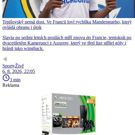
Trpišovský nemá dost. Ve Francii loví rychlíka Mandengueho, který
ovládá obranu i útok
Slavia po sedmi letních posilách míří znovu do Francie, tentokrát po
dvacetiletém Kamerunci z Auxerre, který ve třetí lize střílel góly i
bránil jako wingback.
SportyŽivě
6. 8. 2026, 22:05
3 min
Reklama