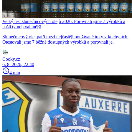
Velký test slunečnicových olejů 2026: Porovnali jsme 7 výrobků a
našli ty nejkvalitnější
Slunečnicový olej patří mezi nejčastěji používané tuky v kuchyních.
Otestovali jsme 7 běžně dostupných výrobků a porovnali je.
Cooky.cz
6. 8. 2026, 22:40
4 min