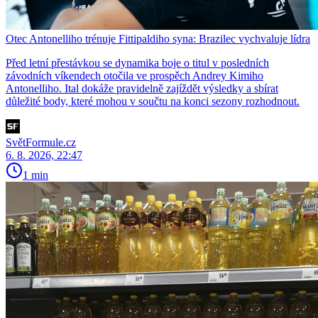
Otec Antonelliho trénuje Fittipaldiho syna: Brazilec vychvaluje lídra
Před letní přestávkou se dynamika boje o titul v posledních
závodních víkendech otočila ve prospěch Andrey Kimiho
Antonelliho. Ital dokáže pravidelně zajíždět výsledky a sbírat
důležité body, které mohou v součtu na konci sezony rozhodnout.
SvětFormule.cz
6. 8. 2026, 22:47
1 min