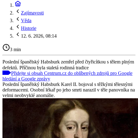
Zajímavosti
Věda
Historie
12. 6. 2026, 08:14
3 min
Poslední španělský Habsburk zemřel před čtyřicítkou s tělem plným
defektů. Příčinou byla staletá rodinná tradice
Přidejte si obsah Centrum.cz do oblíbených zdrojů pro Google
hledání a Google zprávy
Poslední španělský Habsburk Karel II. bojoval s těžkými tělesnými
deformacemi. Osobní lékař po jeho smrti narazil v těle panovníka na
velmi neobvyklé anomálie.