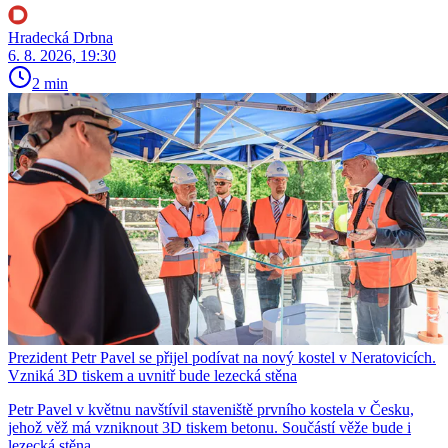
Hradecká Drbna
6. 8. 2026, 19:30
2 min
Prezident Petr Pavel se přijel podívat na nový kostel v Neratovicích.
Vzniká 3D tiskem a uvnitř bude lezecká stěna
Petr Pavel v květnu navštívil staveniště prvního kostela v Česku,
jehož věž má vzniknout 3D tiskem betonu. Součástí věže bude i
lezecká stěna.