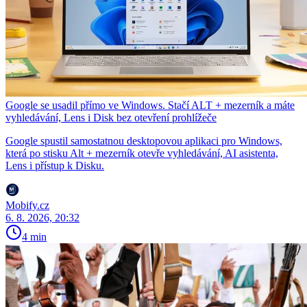
Google se usadil přímo ve Windows. Stačí ALT + mezerník a máte
vyhledávání, Lens i Disk bez otevření prohlížeče
Google spustil samostatnou desktopovou aplikaci pro Windows,
která po stisku Alt + mezerník otevře vyhledávání, AI asistenta,
Lens i přístup k Disku.
Mobify.cz
6. 8. 2026, 20:32
4 min