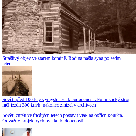
Strašlivý objev ve starém komíně. Rodina našla syna po sedmi
letech
Sověti před 100 lety vymysleli vlak budoucnosti. Futuristický stroj
měl jezdit 300 km/h, nakonec zmizel v archivech
Sověti chtěli ve třicátých letech postavit vlak na obřích koulích.
Odvážný projekt rychlovlaku budoucnosti...