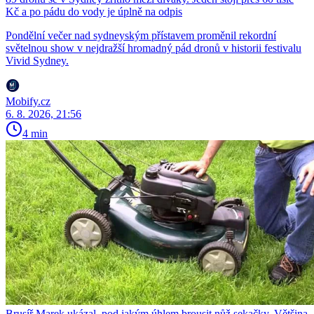
Kč a po pádu do vody je úplně na odpis
Pondělní večer nad sydneyským přístavem proměnil rekordní
světelnou show v nejdražší hromadný pád dronů v historii festivalu
Vivid Sydney.
Mobify.cz
6. 8. 2026, 21:56
4 min
Brusíř Marek ukázal, pod jakým úhlem brousit nůž sekačky. Většina