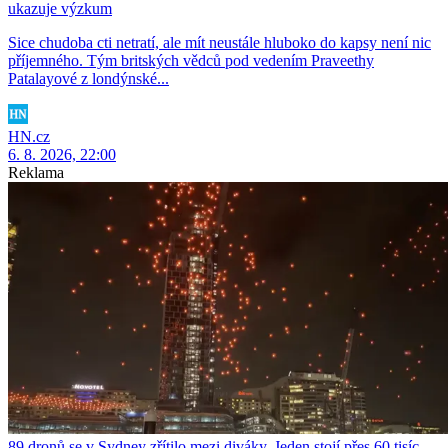
ukazuje výzkum
Sice chudoba cti netratí, ale mít neustále hluboko do kapsy není nic
příjemného. Tým britských vědců pod vedením Praveethy
Patalayové z londýnské...
HN.cz
6. 8. 2026, 22:00
Reklama
89 dronů se v Sydney zřítilo mezi diváky. Jeden stojí přes 60 tisíc