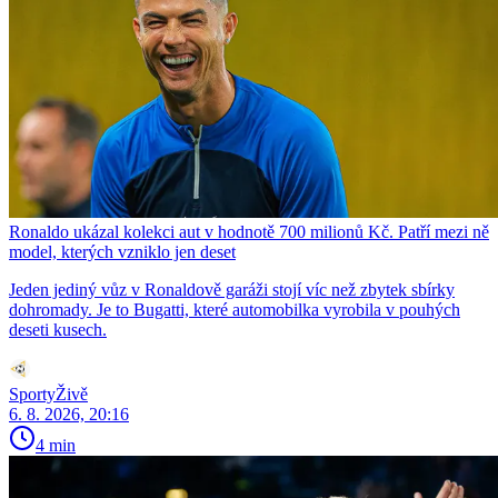
Ronaldo ukázal kolekci aut v hodnotě 700 milionů Kč. Patří mezi ně
model, kterých vzniklo jen deset
Jeden jediný vůz v Ronaldově garáži stojí víc než zbytek sbírky
dohromady. Je to Bugatti, které automobilka vyrobila v pouhých
deseti kusech.
SportyŽivě
6. 8. 2026, 20:16
4 min