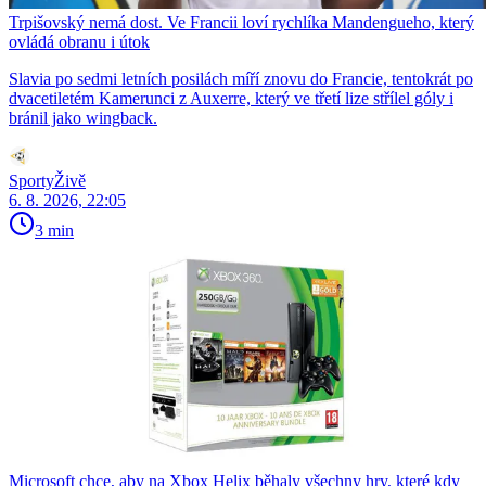
Trpišovský nemá dost. Ve Francii loví rychlíka Mandengueho, který
ovládá obranu i útok
Slavia po sedmi letních posilách míří znovu do Francie, tentokrát po
dvacetiletém Kamerunci z Auxerre, který ve třetí lize střílel góly i
bránil jako wingback.
SportyŽivě
6. 8. 2026, 22:05
3 min
Microsoft chce, aby na Xbox Helix běhaly všechny hry, které kdy