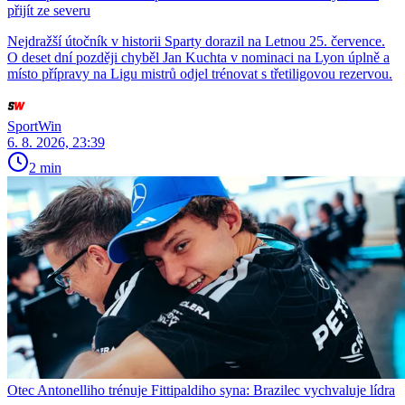
přijít ze severu
Nejdražší útočník v historii Sparty dorazil na Letnou 25. července.
O deset dní později chyběl Jan Kuchta v nominaci na Lyon úplně a
místo přípravy na Ligu mistrů odjel trénovat s třetiligovou rezervou.
SportWin
6. 8. 2026, 23:39
2 min
Otec Antonelliho trénuje Fittipaldiho syna: Brazilec vychvaluje lídra