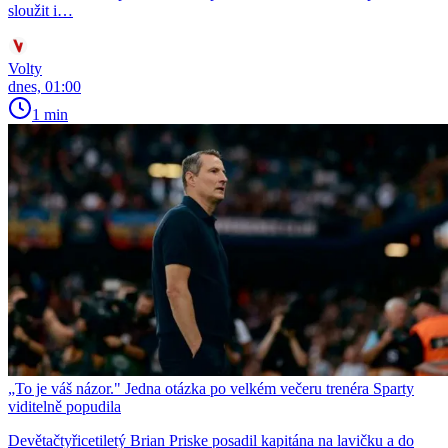
sloužit i…
Volty
dnes, 01:00
1 min
„To je váš názor." Jedna otázka po velkém večeru trenéra Sparty
viditelně popudila
Devětačtyřicetiletý Brian Priske posadil kapitána na lavičku a do