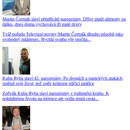
Martin Čermák slaví pětatřicáté narozeniny. Dříve platil alimenty na
dálku, dnes doma vychovává tři malé dcery
Tvář pořadu Televizní noviny Martin Čermák dlouho působil jako
svobodný mládenec. Rychlá svatba vše otočila...
Kuba Ryba slaví 42. narozeniny. Po drogách a panických atakách
změnil svůj život, teď ostře kritizuje mlčící umělce
Zpěvák Kuba Ryba slaví narozeniny v rodinném kruhu. K
poklidnému životu na hájence ale vedla trnitá cesta...