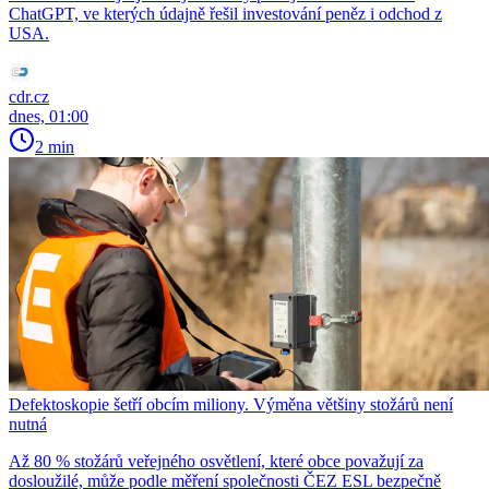
ChatGPT, ve kterých údajně řešil investování peněz i odchod z
USA.
cdr.cz
dnes, 01:00
2 min
Defektoskopie šetří obcím miliony. Výměna většiny stožárů není
nutná
Až 80 % stožárů veřejného osvětlení, které obce považují za
dosloužilé, může podle měření společnosti ČEZ ESL bezpečně