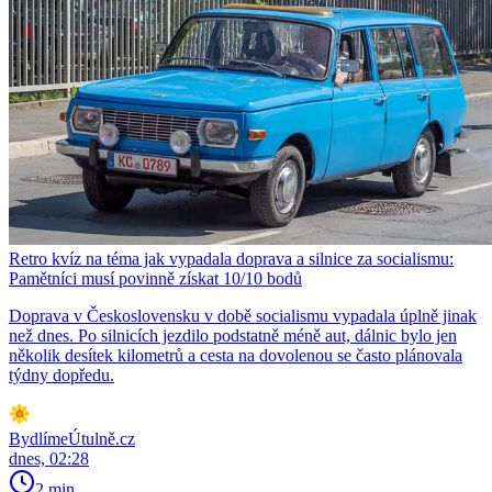
Retro kvíz na téma jak vypadala doprava a silnice za socialismu:
Pamětníci musí povinně získat 10/10 bodů
Doprava v Československu v době socialismu vypadala úplně jinak
než dnes. Po silnicích jezdilo podstatně méně aut, dálnic bylo jen
několik desítek kilometrů a cesta na dovolenou se často plánovala
týdny dopředu.
BydlímeÚtulně.cz
dnes, 02:28
2 min