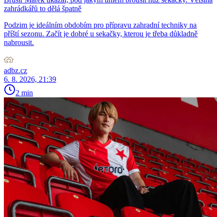
zahrádkářů to dělá špatně
Podzim je ideálním obdobím pro přípravu zahradní techniky na
příští sezonu. Začít je dobré u sekačky, kterou je třeba důkladně
nabrousit.
adbz.cz
6. 8. 2026, 21:39
2 min