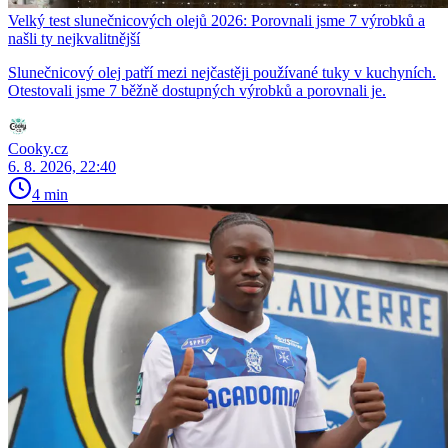
Velký test slunečnicových olejů 2026: Porovnali jsme 7 výrobků a
našli ty nejkvalitnější
Slunečnicový olej patří mezi nejčastěji používané tuky v kuchyních.
Otestovali jsme 7 běžně dostupných výrobků a porovnali je.
Cooky.cz
6. 8. 2026, 22:40
4 min