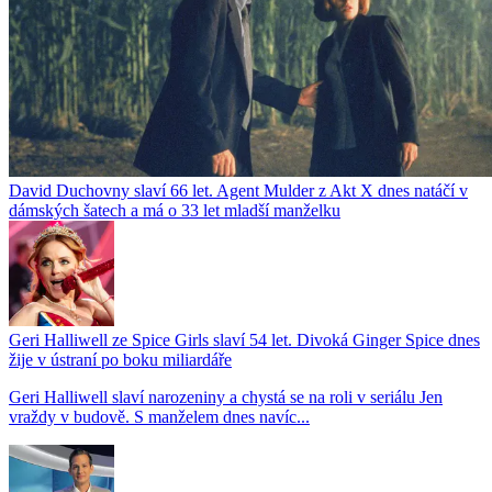
David Duchovny slaví 66 let. Agent Mulder z Akt X dnes natáčí v
dámských šatech a má o 33 let mladší manželku
Geri Halliwell ze Spice Girls slaví 54 let. Divoká Ginger Spice dnes
žije v ústraní po boku miliardáře
Geri Halliwell slaví narozeniny a chystá se na roli v seriálu Jen
vraždy v budově. S manželem dnes navíc...