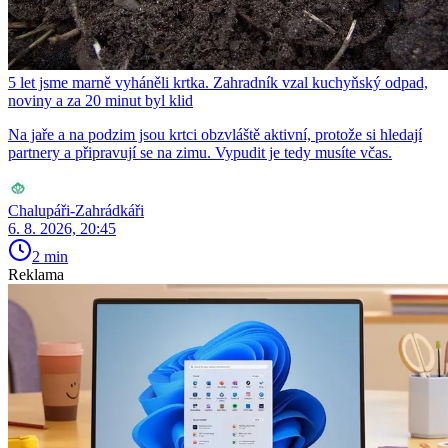
5 let jsme marně vyháněli krtka. Zahradník vzal kuchyňský odpad,
noviny a za 20 minut byl klid
Na jaře a na podzim jsou krtci obzvláště aktivní, protože si hledají
partnery a připravují se na zimu. Vypudit je tedy musíte včas.
Chalupáři-Zahrádkáři
6. 8. 2026, 20:45
2 min
Reklama