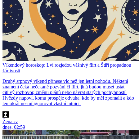
Víkendový horoskop: Lvi rozjedou vášnivý flirt a Štíři propadnou
žárlivosti
Druhý srpnový víkend přinese víc než jen letní pohodu. Některá
znamení čeká nečekané pozvání či flirt, jiná budou muset ustát
citlivý rozhovor, změnu plánů nebo návrat starých pochybností.
Hvězdy napoví, komu prospěje odvaha, kdo by měl zpomalit a kdo
tentokrát nesmí ignorovat vlastní intuici.
Žena.cz
dnes, 02:59