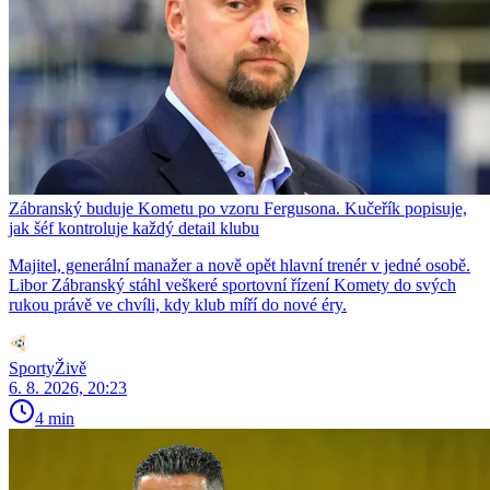
Zábranský buduje Kometu po vzoru Fergusona. Kučeřík popisuje,
jak šéf kontroluje každý detail klubu
Majitel, generální manažer a nově opět hlavní trenér v jedné osobě.
Libor Zábranský stáhl veškeré sportovní řízení Komety do svých
rukou právě ve chvíli, kdy klub míří do nové éry.
SportyŽivě
6. 8. 2026, 20:23
4 min