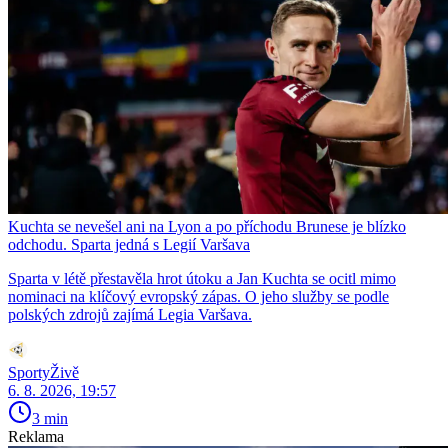
Kuchta se nevešel ani na Lyon a po příchodu Brunese je blízko
odchodu. Sparta jedná s Legií Varšava
Sparta v létě přestavěla hrot útoku a Jan Kuchta se ocitl mimo
nominaci na klíčový evropský zápas. O jeho služby se podle
polských zdrojů zajímá Legia Varšava.
SportyŽivě
6. 8. 2026, 19:57
3 min
Reklama