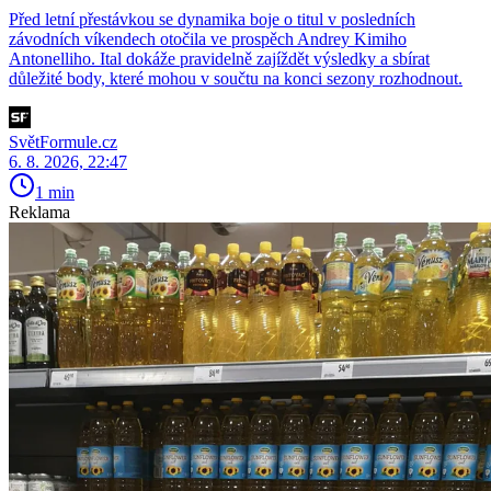
Před letní přestávkou se dynamika boje o titul v posledních
závodních víkendech otočila ve prospěch Andrey Kimiho
Antonelliho. Ital dokáže pravidelně zajíždět výsledky a sbírat
důležité body, které mohou v součtu na konci sezony rozhodnout.
SvětFormule.cz
6. 8. 2026, 22:47
1 min
Reklama