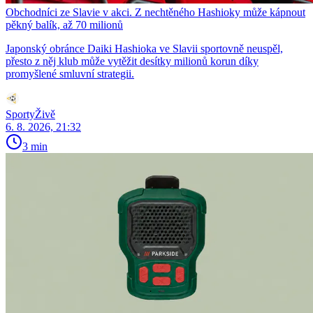
Obchodníci ze Slavie v akci. Z nechtěného Hashioky může kápnout
pěkný balík, až 70 milionů
Japonský obránce Daiki Hashioka ve Slavii sportovně neuspěl,
přesto z něj klub může vytěžit desítky milionů korun díky
promyšlené smluvní strategii.
SportyŽivě
6. 8. 2026, 21:32
3 min