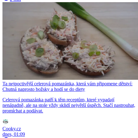
Ta nejpoctivější celerová pomazánka, která vám připomene dětství:
Chutná naprosto božsky a hodí se do diety
Celerová pomazánka patří k těm receptům, které vypadají
nenápadně, ale na stole vždy sklidí největší úspěch. Stačí nastrouhat,
promíchat a podávat.
Cooky.cz
dnes, 01:09