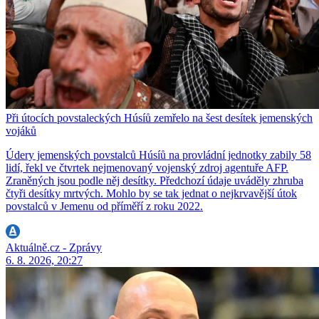
Při útocích povstaleckých Húsíů zemřelo na šest desítek jemenských
vojáků
Údery jemenských povstalců Húsíů na provládní jednotky zabily 58
lidí, řekl ve čtvrtek nejmenovaný vojenský zdroj agentuře AFP.
Zraněných jsou podle něj desítky. Předchozí údaje uváděly zhruba
čtyři desítky mrtvých. Mohlo by se tak jednat o nejkrvavější útok
povstalců v Jemenu od příměří z roku 2022.
Aktuálně.cz - Zprávy
6. 8. 2026, 20:27