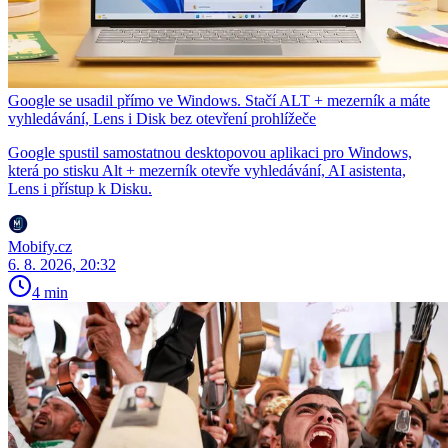
Google se usadil přímo ve Windows. Stačí ALT + mezerník a máte
vyhledávání, Lens i Disk bez otevření prohlížeče
Google spustil samostatnou desktopovou aplikaci pro Windows,
která po stisku Alt + mezerník otevře vyhledávání, AI asistenta,
Lens i přístup k Disku.
Mobify.cz
6. 8. 2026, 20:32
4 min