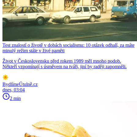
Test znalostí o životě v dobách socialismu: 10 otázek odhalí, za máte
minulý režim stále v živé paměti
Život v Československu před rokem 1989 měl mnoho podob.
Někteří vzpomínají s úsměvem na tváři, jiní by raději zapomněli.
BydlímeÚtulně.cz
dnes, 03:04
2 min