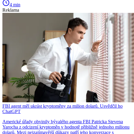
4 min
Reklama
FBI agent měl ukrást kryptoměny za milion dolarů. Usvědčil ho
ChatGPT
Americké úřady obvinily bývalého agenta FBI Patricka Stevena
Yarocha z odcizení kryptoměn v hodnotě přibližně jednoho milionu
dolarů. Mezi nejzajímavější důkazy patří jeho konverzace s