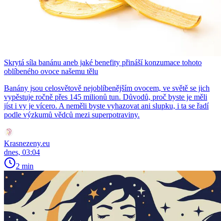
Skrytá síla banánu aneb jaké benefity přináší konzumace tohoto
oblíbeného ovoce našemu tělu
Banány jsou celosvětově nejoblíbenějším ovocem, ve světě se jich
vypěstuje ročně přes 145 milionů tun. Důvodů, proč byste je měli
jíst i vy je vícero. A neměli byste vyhazovat ani slupku, i ta se řadí
podle výzkumů vědců mezi superpotraviny.
Krasnezeny.eu
dnes, 03:04
2 min