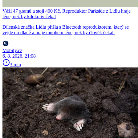
Váží 47 gramů a stojí 400 Kč. Reproduktor Parkside z Lidlu hraje
lépe, než by kdokoliv čekal
Dílenská značka Lidlu přišla s Bluetooth reproduktorem, který se
vejde do dlaně a hraje mnohem lépe, než by člověk čekal.
Mobify.cz
6. 8. 2026, 21:08
3 min