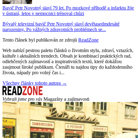
Bavič Petr Novotný slaví 79 let. Po mozkové příhodě a infarktu žije
v ústraní, letos v nemocnici trénoval chůzi
Bývalý televizní bavič Petr Novotný slaví devětasedmdesáté
narozeniny. Po vážných zdravotních problémech se...
Tento článek byl publikován ze zdrojů
ReadZone
Web nabízí pestrou paletu článků o životním stylu, zdraví, vztazích,
kultuře i aktuálních trendech. Obsah je kombinací praktických rad,
odlehčených zajímavostí a inspirativních textů, které dokážou
zaujmout široké publikum. Čtenáři tu najdou tipy do každodenního
života, nápady pro volný čas i...
Všechny články tohoto autora →
Vybrali jsme pro vás
Magazíny a zajímavosti