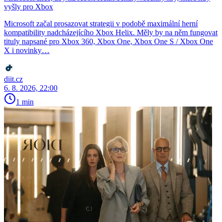
vyšly pro Xbox
Microsoft začal prosazovat strategii v podobě maximální herní
kompatibility nadcházejícího Xbox Helix. Měly by na něm fungovat
tituly napsané pro Xbox 360, Xbox One, Xbox One S / Xbox One
X i novinky…
diit.cz
6. 8. 2026, 22:00
1 min