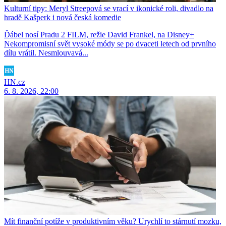
Kulturní tipy: Meryl Streepová se vrací v ikonické roli, divadlo na
hradě Kašperk i nová česká komedie
Ďábel nosí Pradu 2 FILM, režie David Frankel, na Disney+
Nekompromisní svět vysoké módy se po dvaceti letech od prvního
dílu vrátil. Nesmlouvavá...
HN.cz
6. 8. 2026, 22:00
Mít finanční potíže v produktivním věku? Urychlí to stárnutí mozku,