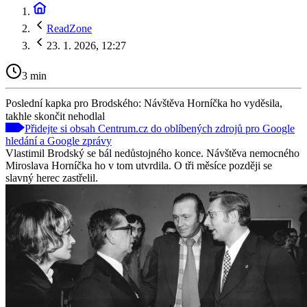
ReadZone
23. 1. 2026, 12:27
3 min
Poslední kapka pro Brodského: Návštěva Horníčka ho vyděsila,
takhle skončit nehodlal
Přidejte si obsah Centrum.cz do oblíbených zdrojů pro Google
hledání a Google zprávy
Vlastimil Brodský se bál nedůstojného konce. Návštěva nemocného
Miroslava Horníčka ho v tom utvrdila. O tři měsíce později se
slavný herec zastřelil.