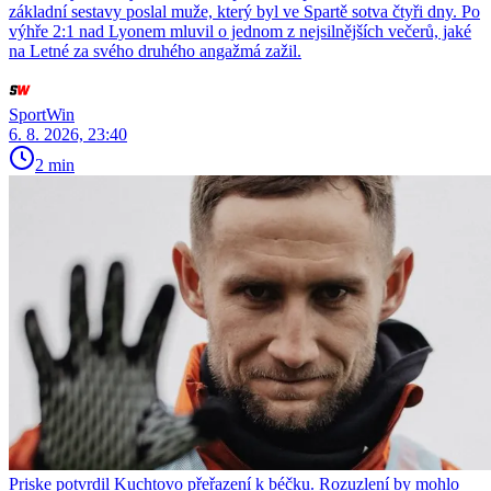
základní sestavy poslal muže, který byl ve Spartě sotva čtyři dny. Po
výhře 2:1 nad Lyonem mluvil o jednom z nejsilnějších večerů, jaké
na Letné za svého druhého angažmá zažil.
SportWin
6. 8. 2026, 23:40
2 min
Priske potvrdil Kuchtovo přeřazení k béčku. Rozuzlení by mohlo