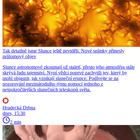
Tak detailně jsme Slunce ještě neviděli. Nové snímky přinesly
průlomový objev
Slunce astronomové zkoumají už staletí, přesto jeho atmosféra stále
skrývá řadu tajemství. Nyní vědci poprvé zachytili jev, který by
mohl objasnit, jak vznikají sluneční erupce. Podívejte se na
pozorování mezinárodního týmu pomocí jednoho z
nejpokročilejších slunečních teleskopů světa.
Hradecká Drbna
dnes, 15:30
2 min