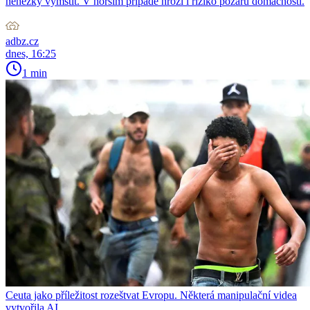
nehezky vymstít. V horším případě hrozí i riziko požáru domácnosti.
adbz.cz
dnes, 16:25
1 min
Ceuta jako příležitost rozeštvat Evropu. Některá manipulační videa
vytvořila AI