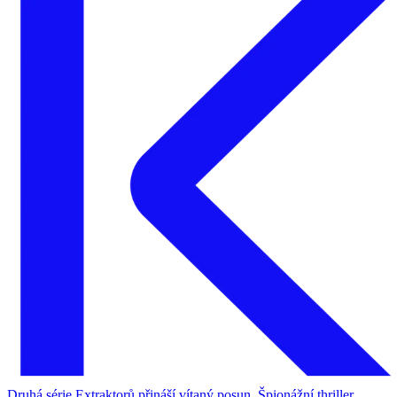
Druhá série Extraktorů přináší vítaný posun. Špionážní thriller