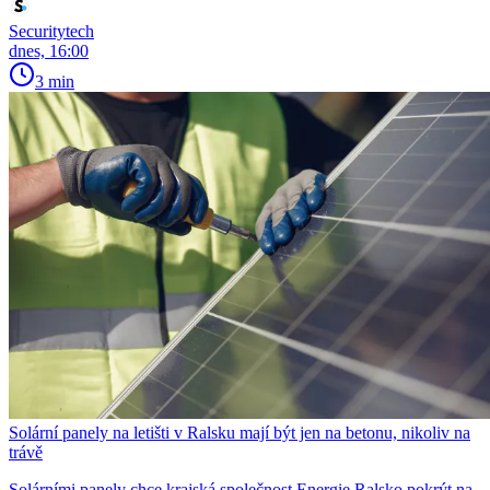
Securitytech
dnes, 16:00
3 min
Solární panely na letišti v Ralsku mají být jen na betonu, nikoliv na
trávě
Solárními panely chce krajská společnost Energie Ralsko pokrýt na