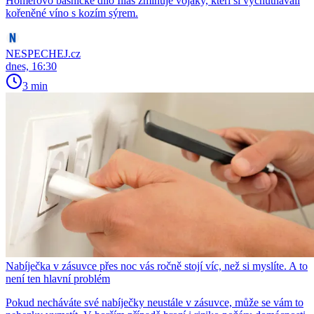
Homérovo básnické dílo Ilias zmiňuje vojáky, kteří si vychutnávali
kořeněné víno s kozím sýrem.
NESPECHEJ.cz
dnes, 16:30
3 min
Nabíječka v zásuvce přes noc vás ročně stojí víc, než si myslíte. A to
není ten hlavní problém
Pokud necháváte své nabíječky neustále v zásuvce, může se vám to