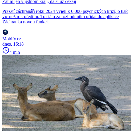
Zatím jen v jednom kraji, další už čekají
Pražští záchranáři roku 2024 vyjeli k 6 000 psychických krizí, o tisíc
víc než rok předtím. To stálo za rozhodnutím přidat do aplikace
Záchranka novou funkci.
Mobify.cz
dnes, 16:18
4 min