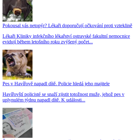
Pokousal vás netopýr? Lékaři doporučují očkování proti vzteklině
Lékaři Kliniky infekčního lékařství ostravské fakultní nemocnice
evidují během letošního roku zvýšený počet...
Pes v Havířově napadl dítě. Policie hledá jeho majitele
Havířovští policisté se snaží zjistit totožnost muže, jehož pes v
uplynulém týdnu napadl dítě. K události...