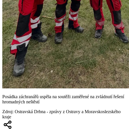
Posádka záchranářů uspěla na soutěži zaměřené na zvládnutí řešení
hromadných neštěstí
Zdroj
:
Ostravská Drbna - zprávy z Ostravy a Moravskoslezského
kraje