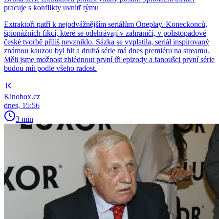
pracuje s konflikty uvnitř týmu
Extraktoři patří k nejodvážnějším seriálům Oneplay. Koneckonců,
špionážních fikcí, které se odehrávají v zahraničí, v polistopadové
české tvorbě příliš nevzniklo. Sázka se vyplatila, seriál inspirovaný
známou kauzou byl hit a druhá série má dnes premiéru na streamu.
Měli jsme možnost zhlédnout první tři epizody a fanoušci první série
budou mít podle všeho radost.
Kinobox.cz
dnes, 15:56
3 min