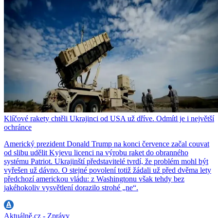
Klíčové rakety chtěli Ukrajinci od USA už dříve. Odmítl je i největší
ochránce
Americký prezident Donald Trump na konci července začal couvat
od slibu udělit Kyjevu licenci na výrobu raket do obranného
systému Patriot. Ukrajinští představitelé tvrdí, že problém mohl být
vyřešen už dávno. O stejné povolení totiž žádali už před dvěma lety
předchozí americkou vládu: z Washingtonu však tehdy bez
jakéhokoliv vysvětlení dorazilo strohé „ne“.
Aktuálně.cz - Zprávy