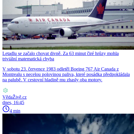
Letadlu se začalo chovat divně. Za 63 minut čiré hrůzy mohla
triviální matematická chyba
V sobotu 23. července 1983 odletěl Boeing 767 Air Canada z
Montrealu s necelou polovinou paliva, které posádka předpokládala
na palubě. V cestovní hladině mu zhasly oba motory.
VědaŽivě.cz
dnes, 16:45
4 min