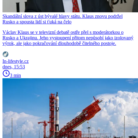
Skandální slova z úst bývalé hlavy státu. Klaus znovu podržel
Rusko a spousta lidí si ťuká na čelo
Václav Klaus se v televizní debatě ostře přel s moderátorkou o
Rusko a Ukrajinu. Jeho vystoupení přitom nepůsobí jako izolovaný
výrok, ale jako pokračování dlouhodobě čitelného postoje.
In-lifestyle.cz
dnes, 15:53
3 min