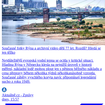
Současné fotky Rýna a archivní video dělí 77 let. Rozdíl? Hledá se
jen těžko
Nejdůležitější evropská vodní tepna se ocitla v kritické situaci.
Hladina Rýna v Německu klesla na nejnižší úroveň v historii
měření, nákladní lodě mohou plout jen s pětinou běžného nákladu a
cena přepravy během několika týdnů několikanásobně vzrostla.
Současné záběry vyschlého koryta navíc připomínají legendární
sucho z roku 1949.
Aktuálně.cz - Zprávy
dnes, 15:57