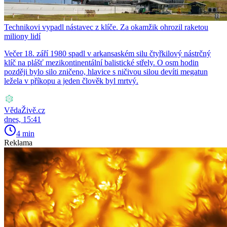
Technikovi vypadl nástavec z klíče. Za okamžik ohrozil raketou
miliony lidí
Večer 18. září 1980 spadl v arkansaském silu čtyřkilový nástrčný
klíč na plášť mezikontinentální balistické střely. O osm hodin
později bylo silo zničeno, hlavice s ničivou silou devíti megatun
ležela v příkopu a jeden člověk byl mrtvý.
VědaŽivě.cz
dnes, 15:41
4 min
Reklama