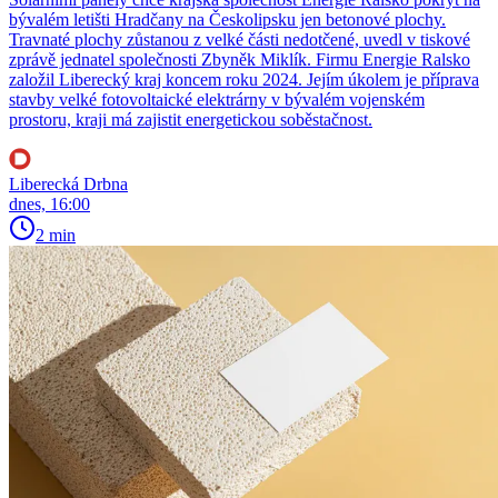
bývalém letišti Hradčany na Českolipsku jen betonové plochy.
Travnaté plochy zůstanou z velké části nedotčené, uvedl v tiskové
zprávě jednatel společnosti Zbyněk Miklík. Firmu Energie Ralsko
založil Liberecký kraj koncem roku 2024. Jejím úkolem je příprava
stavby velké fotovoltaické elektrárny v bývalém vojenském
prostoru, kraji má zajistit energetickou soběstačnost.
Liberecká Drbna
dnes, 16:00
2 min