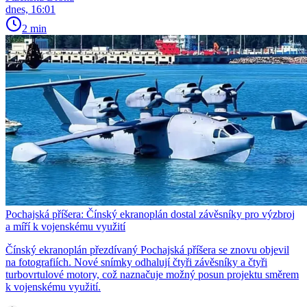
dnes, 16:01
2 min
Pochajská příšera: Čínský ekranoplán dostal závěsníky pro výzbroj
a míří k vojenskému využití
Čínský ekranoplán přezdívaný Pochajská příšera se znovu objevil
na fotografiích. Nové snímky odhalují čtyři závěsníky a čtyři
turbovrtulové motory, což naznačuje možný posun projektu směrem
k vojenskému využití.