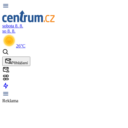
sobota 8. 8.
so 8. 8.
26°C
Přihlášení
Reklama