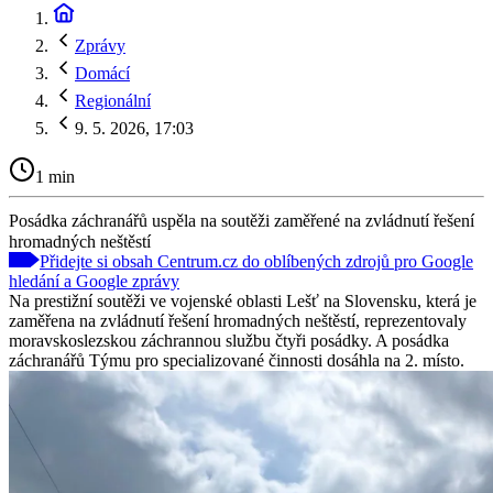
Zprávy
Domácí
Regionální
9. 5. 2026, 17:03
1 min
Posádka záchranářů uspěla na soutěži zaměřené na zvládnutí řešení
hromadných neštěstí
Přidejte si obsah Centrum.cz do oblíbených zdrojů pro Google
hledání a Google zprávy
Na prestižní soutěži ve vojenské oblasti Lešť na Slovensku, která je
zaměřena na zvládnutí řešení hromadných neštěstí, reprezentovaly
moravskoslezskou záchrannou službu čtyři posádky. A posádka
záchranářů Týmu pro specializované činnosti dosáhla na 2. místo.