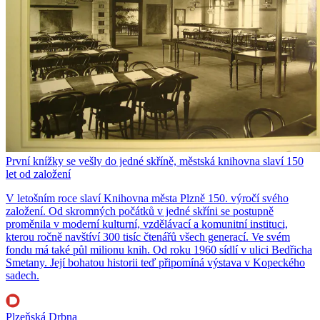
První knížky se vešly do jedné skříně, městská knihovna slaví 150
let od založení
V letošním roce slaví Knihovna města Plzně 150. výročí svého
založení. Od skromných počátků v jedné skříni se postupně
proměnila v moderní kulturní, vzdělávací a komunitní instituci,
kterou ročně navštíví 300 tisíc čtenářů všech generací. Ve svém
fondu má také půl milionu knih. Od roku 1960 sídlí v ulici Bedřicha
Smetany. Její bohatou historii teď připomíná výstava v Kopeckého
sadech.
Plzeňská Drbna