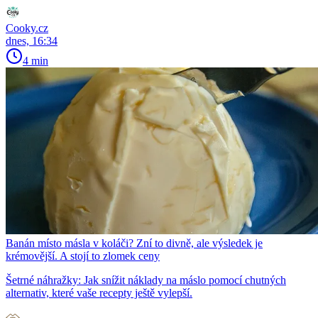
Cooky.cz
dnes, 16:34
4 min
Banán místo másla v koláči? Zní to divně, ale výsledek je
krémovější. A stojí to zlomek ceny
Šetrné náhražky: Jak snížit náklady na máslo pomocí chutných
alternativ, které vaše recepty ještě vylepší.