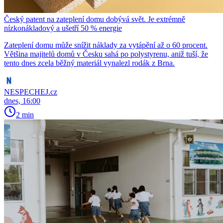
Český patent na zateplení domu dobývá svět. Je extrémně
nízkonákladový a ušetří 50 % energie
Zateplení domu může snížit náklady za vytápění až o 60 procent.
Většina majitelů domů v Česku sahá po polystyrenu, aniž tuší, že
tento dnes zcela běžný materiál vynalezl rodák z Brna.
NESPECHEJ.cz
dnes, 16:00
2 min