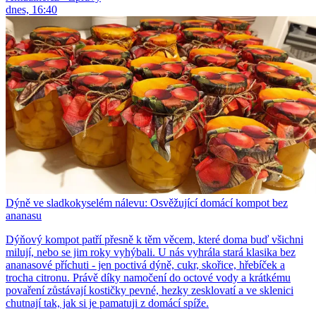
dnes, 16:40
Dýně ve sladkokyselém nálevu: Osvěžující domácí kompot bez
ananasu
Dýňový kompot patří přesně k těm věcem, které doma buď všichni
milují, nebo se jim roky vyhýbali. U nás vyhrála stará klasika bez
ananasové příchuti - jen poctivá dýně, cukr, skořice, hřebíček a
trocha citronu. Právě díky namočení do octové vody a krátkému
povaření zůstávají kostičky pevné, hezky zesklovatí a ve sklenici
chutnají tak, jak si je pamatuji z domácí spíže.