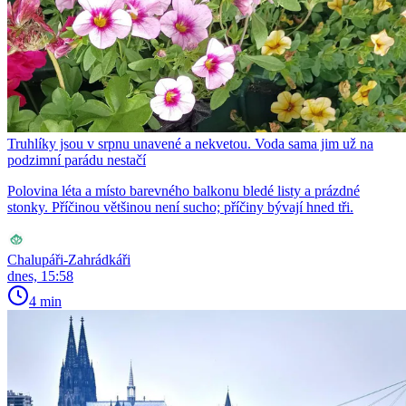
Truhlíky jsou v srpnu unavené a nekvetou. Voda sama jim už na
podzimní parádu nestačí
Polovina léta a místo barevného balkonu bledé listy a prázdné
stonky. Příčinou většinou není sucho; příčiny bývají hned tři.
Chalupáři-Zahrádkáři
dnes, 15:58
4 min