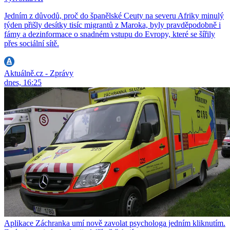
Jedním z důvodů, proč do španělské Ceuty na severu Afriky minulý
týden přišly desítky tisíc migrantů z Maroka, byly pravděpodobně i
fámy a dezinformace o snadném vstupu do Evropy, které se šířily
přes sociální sítě.
Aktuálně.cz - Zprávy
dnes, 16:25
Aplikace Záchranka umí nově zavolat psychologa jedním kliknutím.