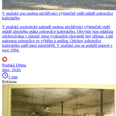
V pražské zoo mohou návštěvníci výjimečně vidět mládě zoborožce
kaferského
V pražské zoologické zahradě mohou návštěvníci výjimečně vidět
mládě afrického ptáka zoborožce kaferského. Obvykle jsou mláďata
odchovávána v zázemí, letos vyzkoušeli chovatelé jiný přístup. Lidé
naleznou zoborožce ve výběhu u antilop. Odchov zoborožce
kaferského patří mezi náročnější. V pražské zoo se podařil poprvé v
roce 1994.
Pražská Drbna
dnes, 16:01
1 min
Reklama