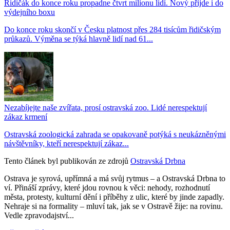
Řidičák do konce roku propadne čtvrt milionu lidí. Nový přijde i do
výdejního boxu
Do konce roku skončí v Česku platnost přes 284 tisícům řidičským
průkazů. Výměna se týká hlavně lidí nad 61...
Nezabíjejte naše zvířata, prosí ostravská zoo. Lidé nerespektují
zákaz krmení
Ostravská zoologická zahrada se opakovaně potýká s neukázněnými
návštěvníky, kteří nerespektují zákaz...
Tento článek byl publikován ze zdrojů
Ostravská Drbna
Ostrava je syrová, upřímná a má svůj rytmus – a Ostravská Drbna to
ví. Přináší zprávy, které jdou rovnou k věci: nehody, rozhodnutí
města, protesty, kulturní dění i příběhy z ulic, které by jinde zapadly.
Nehraje si na formality – mluví tak, jak se v Ostravě žije: na rovinu.
Vedle zpravodajství...