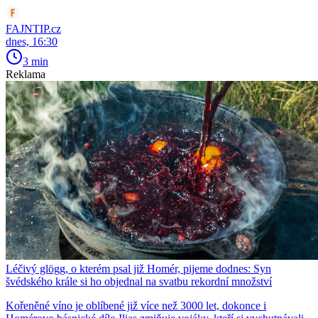
FAJNTIP.cz
dnes, 16:30
3 min
Reklama
Léčivý glögg, o kterém psal již Homér, pijeme dodnes: Syn
švédského krále si ho objednal na svatbu rekordní množství
Kořeněné víno je oblíbené již více než 3000 let, dokonce i