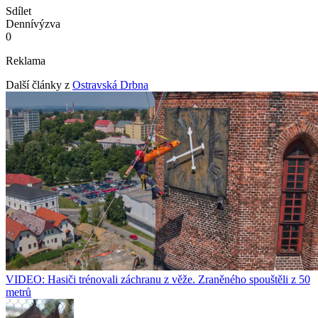
Sdílet
Denní
výzva
0
Reklama
Další články z
Ostravská Drbna
VIDEO: Hasiči trénovali záchranu z věže. Zraněného spouštěli z 50
metrů