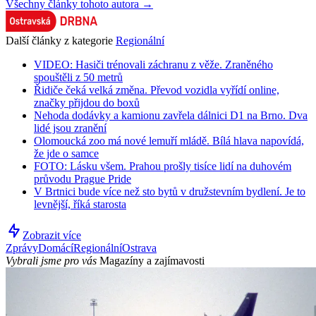
Všechny články tohoto autora →
Další články z kategorie
Regionální
VIDEO: Hasiči trénovali záchranu z věže. Zraněného
spouštěli z 50 metrů
Řidiče čeká velká změna. Převod vozidla vyřídí online,
značky přijdou do boxů
Nehoda dodávky a kamionu zavřela dálnici D1 na Brno. Dva
lidé jsou zranění
Olomoucká zoo má nové lemuří mládě. Bílá hlava napovídá,
že jde o samce
FOTO: Lásku všem. Prahou prošly tisíce lidí na duhovém
průvodu Prague Pride
V Brtnici bude více než sto bytů v družstevním bydlení. Je to
levnější, říká starosta
Zobrazit více
Zprávy
Domácí
Regionální
Ostrava
Vybrali jsme pro vás
Magazíny a zajímavosti