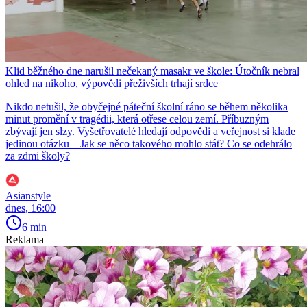
Klid běžného dne narušil nečekaný masakr ve škole: Útočník nebral
ohled na nikoho, výpovědi přeživších trhají srdce
Nikdo netušil, že obyčejné páteční školní ráno se během několika
minut promění v tragédii, která otřese celou zemí. Příbuzným
zbývají jen slzy. Vyšetřovatelé hledají odpovědi a veřejnost si klade
jedinou otázku – Jak se něco takového mohlo stát? Co se odehrálo
za zdmi školy?
Asianstyle
dnes, 16:00
6 min
Reklama