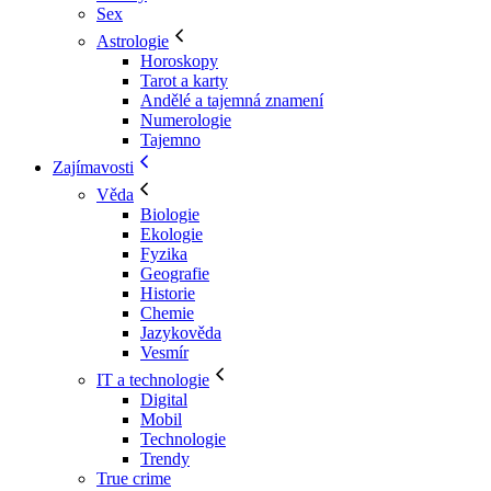
Sex
Astrologie
Horoskopy
Tarot a karty
Andělé a tajemná znamení
Numerologie
Tajemno
Zajímavosti
Věda
Biologie
Ekologie
Fyzika
Geografie
Historie
Chemie
Jazykověda
Vesmír
IT a technologie
Digital
Mobil
Technologie
Trendy
True crime