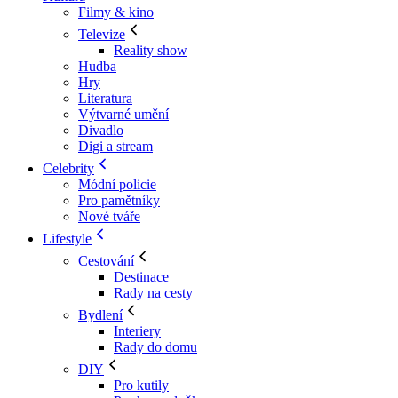
Filmy & kino
Televize
Reality show
Hudba
Hry
Literatura
Výtvarné umění
Divadlo
Digi a stream
Celebrity
Módní policie
Pro pamětníky
Nové tváře
Lifestyle
Cestování
Destinace
Rady na cesty
Bydlení
Interiery
Rady do domu
DIY
Pro kutily