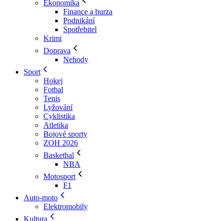
Ekonomika
Finance a burza
Podnikání
Spotřebitel
Krimi
Doprava
Nehody
Sport
Hokej
Fotbal
Tenis
Lyžování
Cyklistika
Atletika
Bojové sporty
ZOH 2026
Basketbal
NBA
Motosport
F1
Auto-moto
Elektromobily
Kultura