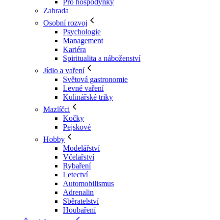
Pro hospodyňky
Zahrada
Osobní rozvoj
Psychologie
Management
Kariéra
Spiritualita a náboženství
Jídlo a vaření
Světová gastronomie
Levné vaření
Kulinářské triky
Mazlíčci
Kočky
Pejskové
Hobby
Modelářství
Včelařství
Rybaření
Letectví
Automobilismus
Adrenalin
Sběratelství
Houbaření