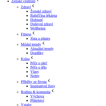
Ženské centrum
Zdraví
Ženské zdraví
Babiččina lékárna
Hubnutí
Duševní zdraví
Wellbeing
Fitness
Jóga a pilates
Módní trendy
Aktuální trendy
Doplňky
Krása
Péče o pleť
Péče o tělo
Vlasy
Nehty
Příběhy ze života
Inspirativní ženy
Rodina & komunita
Výchova
Přátelství
Vztahy