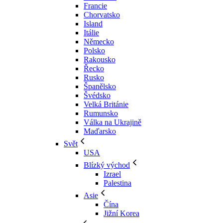
Francie
Chorvatsko
Island
Itálie
Německo
Polsko
Rakousko
Řecko
Rusko
Španělsko
Švédsko
Velká Británie
Rumunsko
Válka na Ukrajině
Maďarsko
Svět
USA
Blízký východ
Izrael
Palestina
Asie
Čína
Jižní Korea