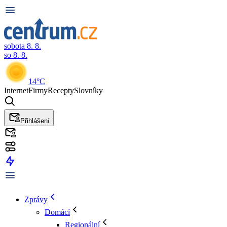
sobota 8. 8.
so 8. 8.
14°C
Internet
Firmy
Recepty
Slovníky
Přihlášení
Zprávy
Domácí
Regionální