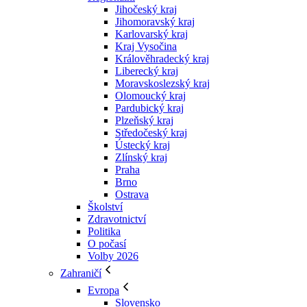
Jihočeský kraj
Jihomoravský kraj
Karlovarský kraj
Kraj Vysočina
Králověhradecký kraj
Liberecký kraj
Moravskoslezský kraj
Olomoucký kraj
Pardubický kraj
Plzeňský kraj
Středočeský kraj
Ústecký kraj
Zlínský kraj
Praha
Brno
Ostrava
Školství
Zdravotnictví
Politika
O počasí
Volby 2026
Zahraničí
Evropa
Slovensko