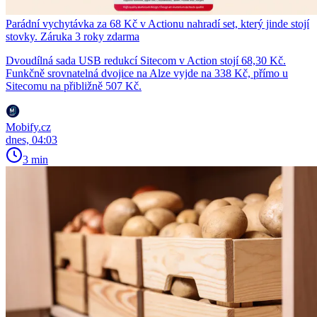
Parádní vychytávka za 68 Kč v Actionu nahradí set, který jinde stojí
stovky. Záruka 3 roky zdarma
Dvoudílná sada USB redukcí Sitecom v Action stojí 68,30 Kč.
Funkčně srovnatelná dvojice na Alze vyjde na 338 Kč, přímo u
Sitecomu na přibližně 507 Kč.
Mobify.cz
dnes, 04:03
3 min