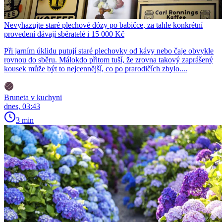
Nevyhazujte staré plechové dózy po babičce, za tahle konkrétní
provedení dávají sběratelé i 15 000 Kč
Při jarním úklidu putují staré plechovky od kávy nebo čaje obvykle
rovnou do sběru. Málokdo přitom tuší, že zrovna takový zaprášený
kousek může být to nejcennější, co po prarodičích zbylo....
Bruneta v kuchyni
dnes, 03:43
3 min