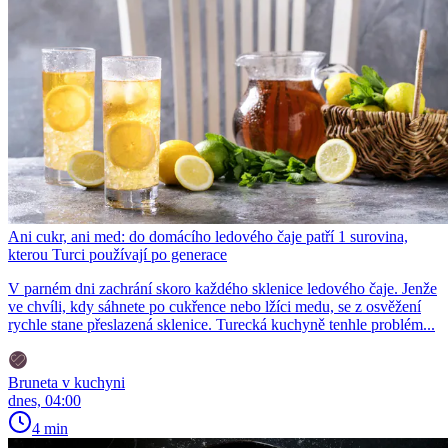
Ani cukr, ani med: do domácího ledového čaje patří 1 surovina,
kterou Turci používají po generace
V parném dni zachrání skoro každého sklenice ledového čaje. Jenže
ve chvíli, kdy sáhnete po cukřence nebo lžíci medu, se z osvěžení
rychle stane přeslazená sklenice. Turecká kuchyně tenhle problém...
Bruneta v kuchyni
dnes, 04:00
4 min