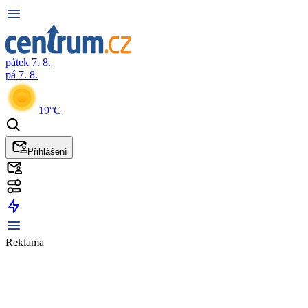
pátek 7. 8.
pá 7. 8.
19°C
Přihlášení
Reklama