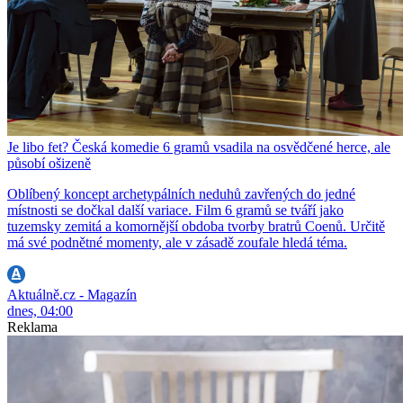
Je libo fet? Česká komedie 6 gramů vsadila na osvědčené herce, ale
působí ošizeně
Oblíbený koncept archetypálních neduhů zavřených do jedné
místnosti se dočkal další variace. Film 6 gramů se tváří jako
tuzemsky zemitá a komornější obdoba tvorby bratrů Coenů. Určitě
má své podnětné momenty, ale v zásadě zoufale hledá téma.
Aktuálně.cz - Magazín
dnes, 04:00
Reklama