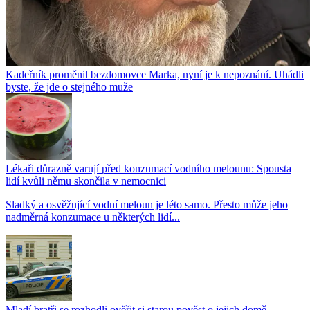
Kadeřník proměnil bezdomovce Marka, nyní je k nepoznání. Uhádli
byste, že jde o stejného muže
Lékaři důrazně varují před konzumací vodního melounu: Spousta
lidí kvůli němu skončila v nemocnici
Sladký a osvěžující vodní meloun je léto samo. Přesto může jeho
nadměrná konzumace u některých lidí...
Mladí bratři se rozhodli ověřit si starou pověst o jejich domě.