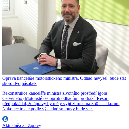
Oprava kanceláře motoristického ministra. Odhad nevyšel, bude stát
skoro dvojnásobek
Rekonstrukce kanceláře ministra životního prostředí Igora
Červeného (Motoristé) se oproti odhadům prodraží. Resort
předpokládal, že úpravy by měly vyjít zhruba na 350 tisíc korun.
Nakonec to ale podle výsledné smlouvy bude víc.
Aktuálně.cz - Zprávy