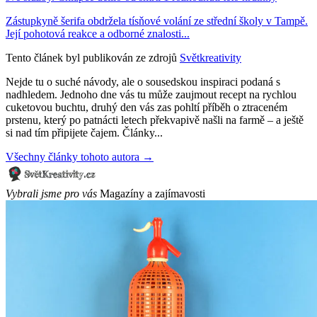
Zástupkyně šerifa obdržela tísňové volání ze střední školy v Tampě.
Její pohotová reakce a odborné znalosti...
Tento článek byl publikován ze zdrojů
Světkreativity
Nejde tu o suché návody, ale o sousedskou inspiraci podaná s
nadhledem. Jednoho dne vás tu může zaujmout recept na rychlou
cuketovou buchtu, druhý den vás zas pohltí příběh o ztraceném
prstenu, který po patnácti letech překvapivě našli na farmě – a ještě
si nad tím připijete čajem. Články...
Všechny články tohoto autora →
Vybrali jsme pro vás
Magazíny a zajímavosti