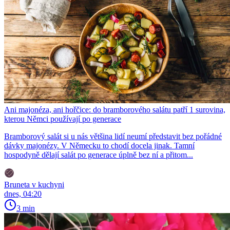
Ani majonéza, ani hořčice: do bramborového salátu patří 1 surovina,
kterou Němci používají po generace
Bramborový salát si u nás většina lidí neumí představit bez pořádné
dávky majonézy. V Německu to chodí docela jinak. Tamní
hospodyně dělají salát po generace úplně bez ní a přitom...
Bruneta v kuchyni
dnes, 04:20
3 min