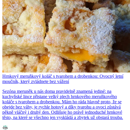
Hrnkový meruňkový koláč s tvarohem a drobenkou: Ovocný letní
moučník, který zvládnete bez vážení
Sezóna meruněk u nás doma pravidelně znamená jediné: na
kuchyňské lince přistane velký plech hrnkového meruňkového
koláče s tvarohem a drobenkou. Mám ho ráda hlavně proto, že se
obejde bez váhy, je rychle hotový a díky tvarohu a ovoci zůstává
pěkně vláčný i druhý den. Odlišuje ho právě jednoduché hrnkové
těsto, na které se všechno jen vyskládá a zbytek už obstará trouba.