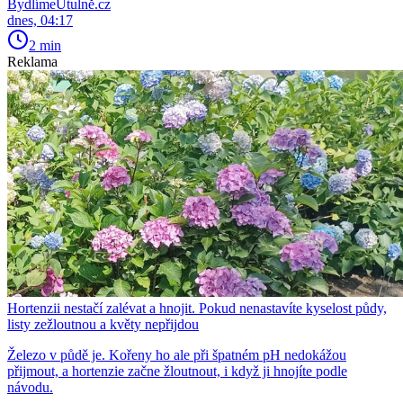
BydlímeÚtulně.cz
dnes, 04:17
2 min
Reklama
Hortenzii nestačí zalévat a hnojit. Pokud nenastavíte kyselost půdy,
listy zežloutnou a květy nepřijdou
Železo v půdě je. Kořeny ho ale při špatném pH nedokážou
přijmout, a hortenzie začne žloutnout, i když ji hnojíte podle
návodu.