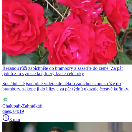
Řezanou růži zapíchněte do brambory a zasaďte do země. Za pár
týdnů z ní vyroste keř, který kvete celé roky
Sociální sítě jsou plné videí, kde někdo zapíchne stonek růže do
brambory, zakope ji do hlízy a za pár týdnů ukazuje čerstvé kořínky.
Chalupáři-Zahrádkáři
dnes, 04:19
3 min