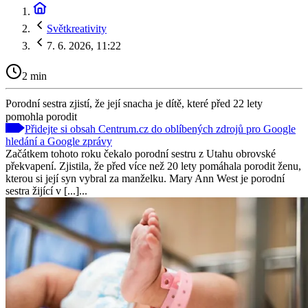
Světkreativity
7. 6. 2026, 11:22
2 min
Porodní sestra zjistí, že její snacha je dítě, které před 22 lety
pomohla porodit
Přidejte si obsah Centrum.cz do oblíbených zdrojů pro Google
hledání a Google zprávy
Začátkem tohoto roku čekalo porodní sestru z Utahu obrovské
překvapení. Zjistila, že před více než 20 lety pomáhala porodit ženu,
kterou si její syn vybral za manželku. Mary Ann West je porodní
sestra žijící v [...]...