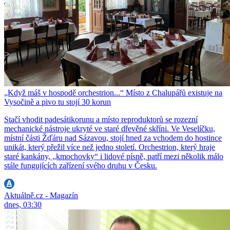
„Když máš v hospodě orchestrion...“ Místo z Chalupářů existuje na
Vysočině a pivo tu stojí 30 korun
Stačí vhodit padesátikorunu a místo reproduktorů se rozezní
mechanické nástroje ukryté ve staré dřevěné skříni. Ve Veselíčku,
místní části Žďáru nad Sázavou, stojí hned za vchodem do hostince
unikát, který přežil více než jedno století. Orchestrion, který hraje
staré kankány, „kmochovky“ i lidové písně, patří mezi několik málo
stále fungujících zařízení svého druhu v Česku.
Aktuálně.cz - Magazín
dnes, 03:30