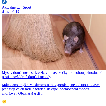
Aktuálně.cz - Sport
dnes, 04:19
Myší v domácnosti se lze zbavit i bez kočky. Pomohou jednoduché
pasti i osvědčené domácí metody
Máte doma myši? Musíte se s nimi vypořádat, neboť tito hlodavci
přenášejí celou řadu chorob a stávající onemocnění mohou
zhoršovat. Obzvláště u dětí.