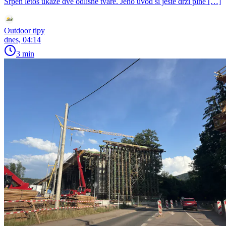
Srpen letos ukáže dvě odlišné tváře. Jeho úvod si ještě drží plné […]
Outdoor tipy
dnes, 04:14
3 min