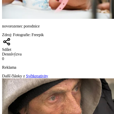
novorozenec porodnice
Zdroj
:
Fotografie: Freepik
Sdílet
Denní
výzva
0
Reklama
Další články z
Světkreativity