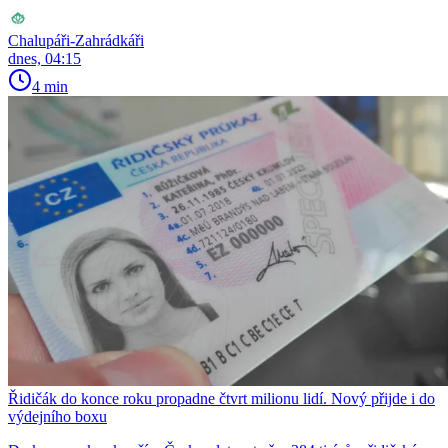
Chalupáři-Zahrádkáři
dnes, 04:15
4 min
Řidičák do konce roku propadne čtvrt milionu lidí. Nový přijde i do
výdejního boxu