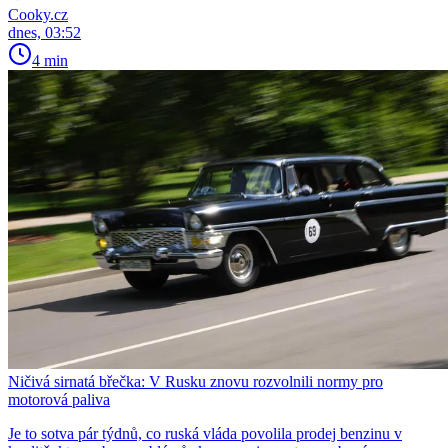
Cooky.cz
dnes, 03:52
4 min
Ničivá sirnatá břečka: V Rusku znovu rozvolnili normy pro
motorová paliva
Je to sotva pár týdnů, co ruská vláda povolila prodej benzinu v