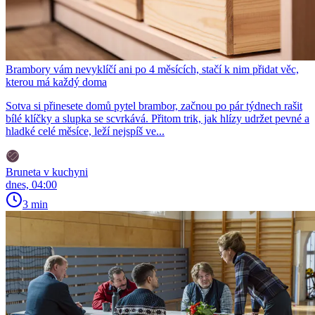
Brambory vám nevyklíčí ani po 4 měsících, stačí k nim přidat věc,
kterou má každý doma
Sotva si přinesete domů pytel brambor, začnou po pár týdnech rašit
bílé klíčky a slupka se scvrkává. Přitom trik, jak hlízy udržet pevné a
hladké celé měsíce, leží nejspíš ve...
Bruneta v kuchyni
dnes, 04:00
3 min