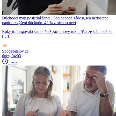
Důchodci mají poslední šanci. Kdo nepodá žádost, ten nedostane
papír o zvýšení důchodu. 42 % z nich to neví
Roky to fungovalo samo. Než začal nový rok, přišla ze státu obálka,
[…]
Spotřebitelov.cz
dnes, 04:03
3 min