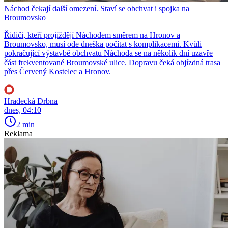
Náchod čekají další omezení. Staví se obchvat i spojka na
Broumovsko
Řidiči, kteří projíždějí Náchodem směrem na Hronov a
Broumovsko, musí ode dneška počítat s komplikacemi. Kvůli
pokračující výstavbě obchvatu Náchoda se na několik dní uzavře
část frekventované Broumovské ulice. Dopravu čeká objízdná trasa
přes Červený Kostelec a Hronov.
Hradecká Drbna
dnes, 04:10
2 min
Reklama