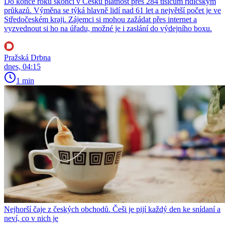
Do konce roku skončí v Česku platnost přes 284 tisícům řidičským
průkazů. Výměna se týká hlavně lidí nad 61 let a největší počet je ve
Středočeském kraji. Zájemci si mohou zažádat přes internet a
vyzvednout si ho na úřadu, možné je i zaslání do výdejního boxu.
Pražská Drbna
dnes, 04:15
1 min
Nejhorší čaje z českých obchodů. Češi je pijí každý den ke snídaní a
neví, co v nich je