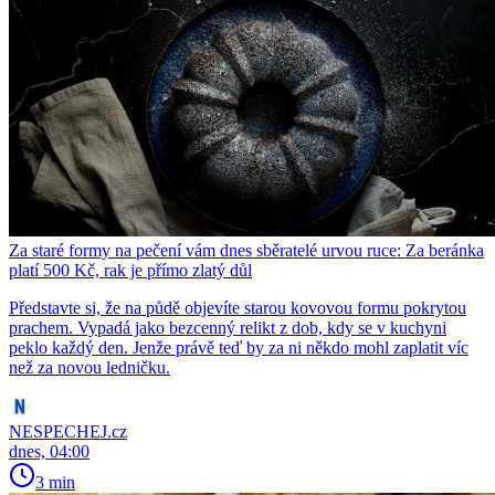
Za staré formy na pečení vám dnes sběratelé urvou ruce: Za beránka
platí 500 Kč, rak je přímo zlatý důl
Představte si, že na půdě objevíte starou kovovou formu pokrytou
prachem. Vypadá jako bezcenný relikt z dob, kdy se v kuchyni
peklo každý den. Jenže právě teď by za ni někdo mohl zaplatit víc
než za novou ledničku.
NESPECHEJ.cz
dnes, 04:00
3 min