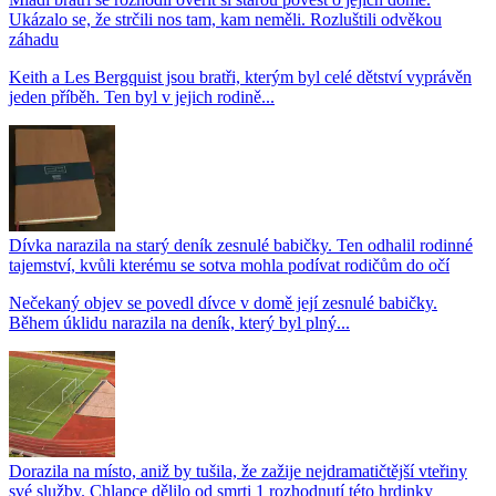
Ukázalo se, že strčili nos tam, kam neměli. Rozluštili odvěkou
záhadu
Keith a Les Bergquist jsou bratři, kterým byl celé dětství vyprávěn
jeden příběh. Ten byl v jejich rodině...
Dívka narazila na starý deník zesnulé babičky. Ten odhalil rodinné
tajemství, kvůli kterému se sotva mohla podívat rodičům do očí
Nečekaný objev se povedl dívce v domě její zesnulé babičky.
Během úklidu narazila na deník, který byl plný...
Dorazila na místo, aniž by tušila, že zažije nejdramatičtější vteřiny
své služby. Chlapce dělilo od smrti 1 rozhodnutí této hrdinky