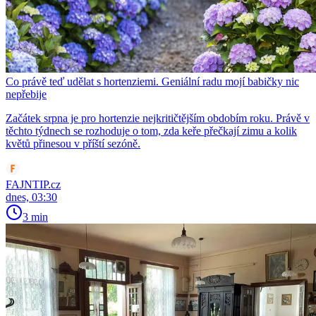
Co právě teď udělat s hortenziemi. Geniální radu mojí babičky nic
nepřebije
Začátek srpna je pro hortenzie nejkritičtějším obdobím roku. Právě v
těchto týdnech se rozhoduje o tom, zda keře přečkají zimu a kolik
květů přinesou v příští sezóně.
FAJNTIP.cz
dnes, 03:30
3 min