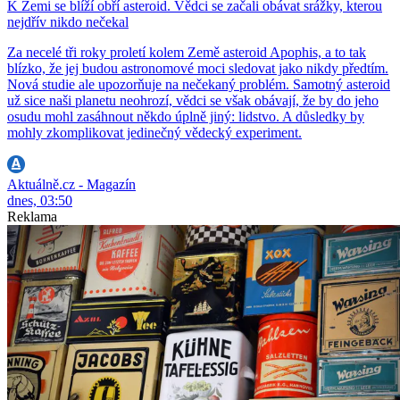
K Zemi se blíží obří asteroid. Vědci se začali obávat srážky, kterou
nejdřív nikdo nečekal
Za necelé tři roky proletí kolem Země asteroid Apophis, a to tak
blízko, že jej budou astronomové moci sledovat jako nikdy předtím.
Nová studie ale upozorňuje na nečekaný problém. Samotný asteroid
už sice naši planetu neohrozí, vědci se však obávají, že by do jeho
osudu mohl zasáhnout někdo úplně jiný: lidstvo. A důsledky by
mohly zkomplikovat jedinečný vědecký experiment.
Aktuálně.cz - Magazín
dnes, 03:50
Reklama