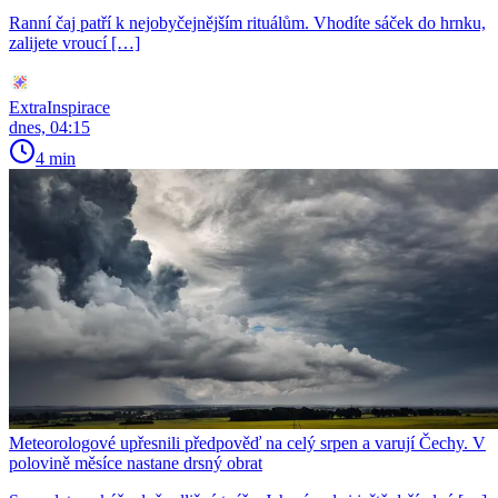
Ranní čaj patří k nejobyčejnějším rituálům. Vhodíte sáček do hrnku,
zalijete vroucí […]
ExtraInspirace
dnes, 04:15
4 min
Meteorologové upřesnili předpověď na celý srpen a varují Čechy. V
polovině měsíce nastane drsný obrat