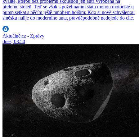
kvalitě, kterou bez problémů skousnou jen auta vyrobená na
přelomu století. Teď se však s požehnáním státu mohou motoristé u
pump setkat s něčím ještě mnohem horším: Kdo si nově schválenou
směsku nalije do moderního auta, pravděpodobně nedojede do cíle.
Aktuálně.cz - Zprávy
dnes, 03:50