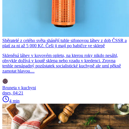
Sběratelé z celého světa shánějí tuhle sifonovou láhev z dob ČSSR a
platí za ni až 5 000 Kč. Češi ji mají po babičce ve sklepě
Skleněná láhev v kovovém opletu, na kterou roky nikdo nesáhl,
obvykle dožívá v koutě sklepa nebo vzadu v kredenci. Zrovna
tenhle nenápadný pozůstatek socialistické kuchyně ale umí pěkně
zamotat hlavou....
Bruneta v kuchyni
dnes, 04:21
4 min