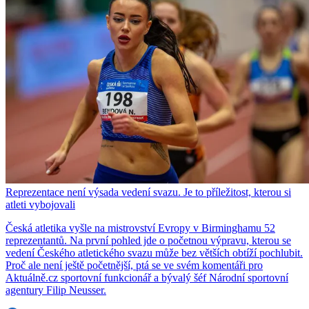
Reprezentace není výsada vedení svazu. Je to příležitost, kterou si
atleti vybojovali
Česká atletika vyšle na mistrovství Evropy v Birminghamu 52
reprezentantů. Na první pohled jde o početnou výpravu, kterou se
vedení Českého atletického svazu může bez větších obtíží pochlubit.
Proč ale není ještě početnější, ptá se ve svém komentáři pro
Aktuálně.cz sportovní funkcionář a bývalý šéf Národní sportovní
agentury Filip Neusser.