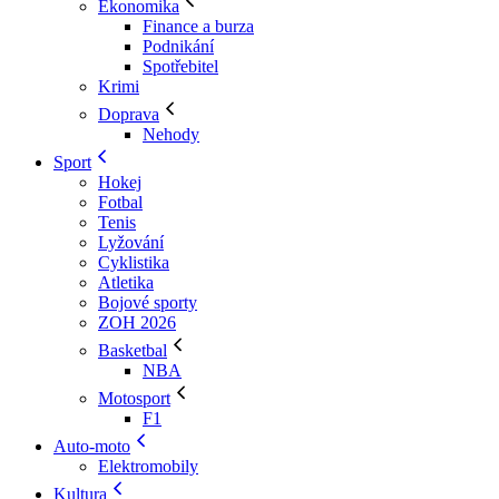
Ekonomika
Finance a burza
Podnikání
Spotřebitel
Krimi
Doprava
Nehody
Sport
Hokej
Fotbal
Tenis
Lyžování
Cyklistika
Atletika
Bojové sporty
ZOH 2026
Basketbal
NBA
Motosport
F1
Auto-moto
Elektromobily
Kultura