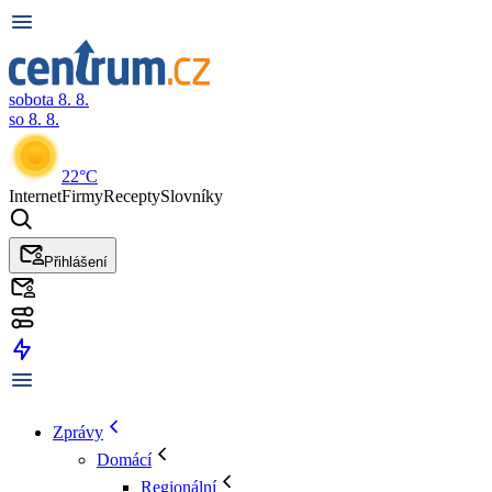
sobota 8. 8.
so 8. 8.
22°C
Internet
Firmy
Recepty
Slovníky
Přihlášení
Zprávy
Domácí
Regionální