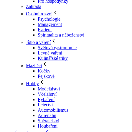
Pro hospodyňky
Zahrada
Osobní rozvoj
Psychologie
Management
Kariéra
Spiritualita a náboženství
Jídlo a vaření
Světová gastronomie
Levné vaření
Kulinářské triky
Mazlíčci
Kočky
Pejskové
Hobby
Modelářství
Včelařství
Rybaření
Letectví
Automobilismus
Adrenalin
Sběratelství
Houbaření