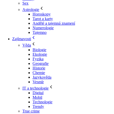
Sex
Astrologie
Horoskopy
Tarot a karty
Andělé a tajemná znamení
Numerologie
Tajemno
Zajímavosti
Věda
Biologie
Ekologie
Fyzika
Geografie
Historie
Chemie
Jazykověda
Vesmír
IT a technologie
Digital
Mobil
Technologie
Trendy
True crime