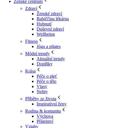
Ženské centrum
Zdraví
Ženské zdraví
Babiččina lékárna
Hubnutí
Duševní zdraví
Wellbeing
Fitness
Jóga a pilates
Módní trendy
Aktuální trendy
Doplňky
Krása
Péče o pleť
Péče o tělo
Vlasy
Nehty
Příběhy ze života
Inspirativní ženy
Rodina & komunita
Výchova
Přátelství
Vztahy