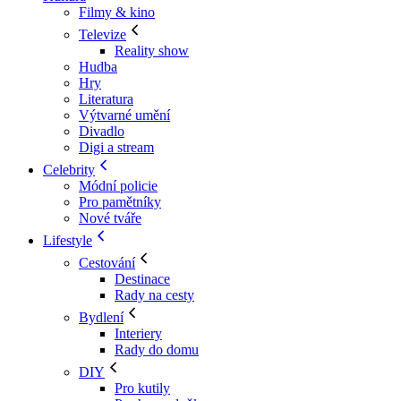
Filmy & kino
Televize
Reality show
Hudba
Hry
Literatura
Výtvarné umění
Divadlo
Digi a stream
Celebrity
Módní policie
Pro pamětníky
Nové tváře
Lifestyle
Cestování
Destinace
Rady na cesty
Bydlení
Interiery
Rady do domu
DIY
Pro kutily