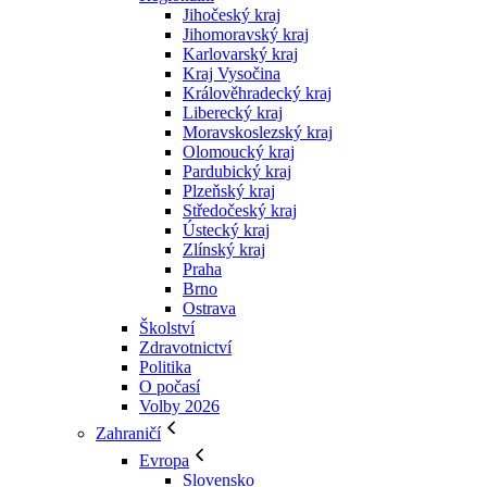
Jihočeský kraj
Jihomoravský kraj
Karlovarský kraj
Kraj Vysočina
Králověhradecký kraj
Liberecký kraj
Moravskoslezský kraj
Olomoucký kraj
Pardubický kraj
Plzeňský kraj
Středočeský kraj
Ústecký kraj
Zlínský kraj
Praha
Brno
Ostrava
Školství
Zdravotnictví
Politika
O počasí
Volby 2026
Zahraničí
Evropa
Slovensko