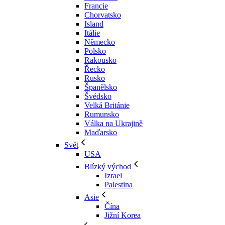
Francie
Chorvatsko
Island
Itálie
Německo
Polsko
Rakousko
Řecko
Rusko
Španělsko
Švédsko
Velká Británie
Rumunsko
Válka na Ukrajině
Maďarsko
Svět
USA
Blízký východ
Izrael
Palestina
Asie
Čína
Jižní Korea