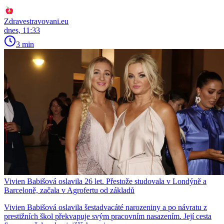
Zdravestravovani.eu
dnes, 11:33
3 min
Vivien Babišová oslavila 26 let. Přestože studovala v Londýně a
Barceloně, začala v Agrofertu od základů
Vivien Babišová oslavila šestadvacáté narozeniny a po návratu z
prestižních škol překvapuje svým pracovním nasazením. Její cesta