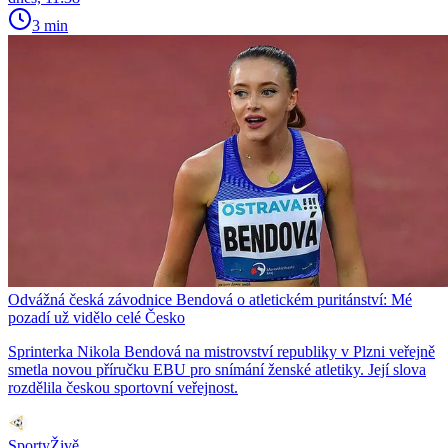
3 min
Odvážná česká závodnice Bendová o atletickém puritánství: Mé
pozadí už vidělo celé Česko
Sprinterka Nikola Bendová na mistrovství republiky v Plzni veřejně
smetla novou příručku EBU pro snímání ženské atletiky. Její slova
rozdělila českou sportovní veřejnost.
SportyŽivě