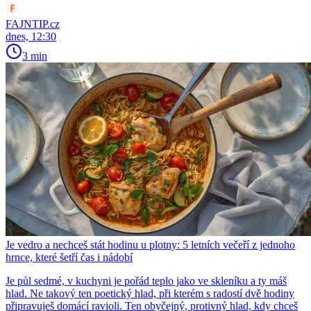
FAJNTIP.cz
dnes, 12:30
3 min
Je vedro a nechceš stát hodinu u plotny: 5 letních večeří z jednoho
hrnce, které šetří čas i nádobí
Je půl sedmé, v kuchyni je pořád teplo jako ve skleníku a ty máš
hlad. Ne takový ten poetický hlad, při kterém s radostí dvě hodiny
připravuješ domácí ravioli. Ten obyčejný, protivný hlad, kdy chceš