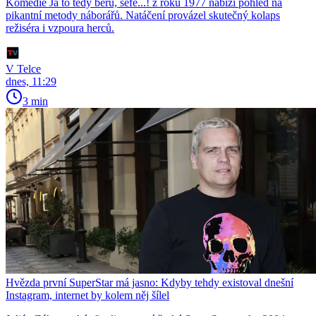
Komedie Já to tedy beru, šéfe...! z roku 1977 nabízí pohled na
pikantní metody náborářů. Natáčení provázel skutečný kolaps
režiséra i vzpoura herců.
V Telce
dnes, 11:29
3 min
Hvězda první SuperStar má jasno: Kdyby tehdy existoval dnešní
Instagram, internet by kolem něj šílel