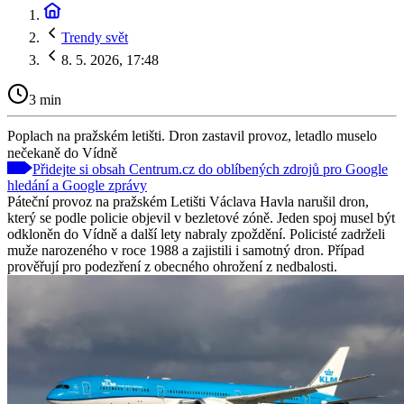
Trendy svět
8. 5. 2026, 17:48
3 min
Poplach na pražském letišti. Dron zastavil provoz, letadlo muselo
nečekaně do Vídně
Přidejte si obsah Centrum.cz do oblíbených zdrojů pro Google
hledání a Google zprávy
Páteční provoz na pražském Letišti Václava Havla narušil dron,
který se podle policie objevil v bezletové zóně. Jeden spoj musel být
odkloněn do Vídně a další lety nabraly zpoždění. Policisté zadrželi
muže narozeného v roce 1988 a zajistili i samotný dron. Případ
prověřují pro podezření z obecného ohrožení z nedbalosti.