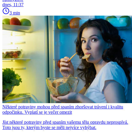
dnes, 11:37
3 min
Některé potraviny mohou před spaním zhoršovat trávení i kvalitu
odpočinku. Vyplatí se je večer omezit
Jíst některé potraviny před spaním vašemu tělu opravdu neprospívá.
Toto jsou ty, kterým byste se měli nejvíce vyhýbat.