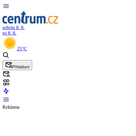
sobota 8. 8.
so 8. 8.
25°C
Přihlášení
Reklama