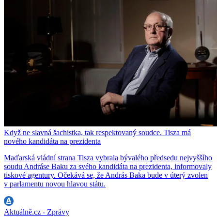
Když ne slavná šachistka, tak respektovaný soudce. Tisza má
nového kandidáta na prezidenta
Maďarská vládní strana Tisza vybrala bývalého předsedu nejvyššího
soudu Andráse Baku za svého kandidáta na prezidenta, informovaly
tiskové agentury. Očekává se, že András Baka bude v úterý zvolen
v parlamentu novou hlavou státu.
Aktuálně.cz - Zprávy