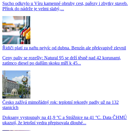
Sucho odkrylo u Víru kamenné obruby cest, pařezy i zbytky staveb.
Přítok do nádrže je velmi slabý,...
Řidiči platí za naftu nejvíc od dubna. Benzín ale překvapivě zlevnil
Ceny paliv se rozešly: Natural 95 se drží těsně nad 42 korunami,
zatímco diesel po dalším skoku míří k 45...
Česko zažívá mimořádný rok: teplotní rekordy padly už na 132
stanicích
Doksany vystoupaly na 41,9 °C a Strážnice na 41 °C. Data ČHMÚ
ukazují, že letošní vedra přepisovala dlouhé...