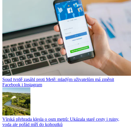
Soud tvrdě zasáhl proti Metě: mladým uživatelům má změnit
Facebook i Instagram
Vírská přehrada klesla o osm metrů: Ukázala staré cesty i ruiny,
voda ale pořád míří do kohoutků