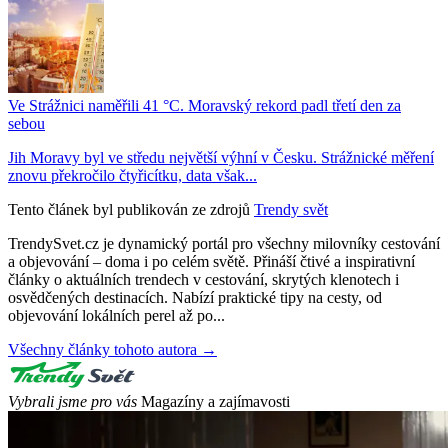
Ve Strážnici naměřili 41 °C. Moravský rekord padl třetí den za
sebou
Jih Moravy byl ve středu největší výhní v Česku. Strážnické měření
znovu překročilo čtyřicítku, data však...
Tento článek byl publikován ze zdrojů
Trendy svět
TrendySvet.cz je dynamický portál pro všechny milovníky cestování
a objevování – doma i po celém světě. Přináší čtivé a inspirativní
články o aktuálních trendech v cestování, skrytých klenotech i
osvědčených destinacích. Nabízí praktické tipy na cesty, od
objevování lokálních perel až po...
Všechny články tohoto autora →
Vybrali jsme pro vás
Magazíny a zajímavosti