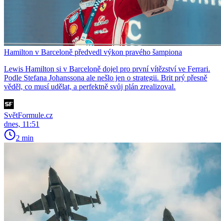
Hamilton v Barceloně předvedl výkon pravého šampiona
Lewis Hamilton si v Barceloně dojel pro první vítězství ve Ferrari.
Podle Stefana Johanssona ale nešlo jen o strategii. Brit prý přesně
věděl, co musí udělat, a perfektně svůj plán zrealizoval.
SvětFormule.cz
dnes, 11:51
2 min