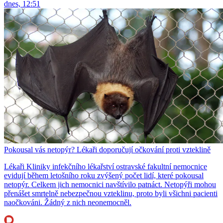
dnes, 12:51
Pokousal vás netopýr? Lékaři doporučují očkování proti vzteklině
Lékaři Kliniky infekčního lékařství ostravské fakultní nemocnice
evidují během letošního roku zvýšený počet lidí, které pokousal
netopýr. Celkem jich nemocnici navštívilo patnáct. Netopýři mohou
přenášet smrtelně nebezpečnou vzteklinu, proto byli všichni pacienti
naočkováni. Žádný z nich neonemocněl.