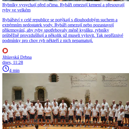
Rybníky vysychají před očima. Rybáři omezují krmení a přesouvají
ryby ve velkém
Rybářství v celé republice se potýkají s dlouhodobým suchem a
extrémním nedostatek vody. Rybáři omezují nebo pozastavují
přikrmování, aby ryby spotřebovaly méně kyslíku, rybníky
průběžně provzdušňují a několik už museli vylovit. Tak nepříznivé
podmínky pro chov ryb někteří z nich nepamatují.
Jihlavská Drbna
dnes, 11:28
4 min