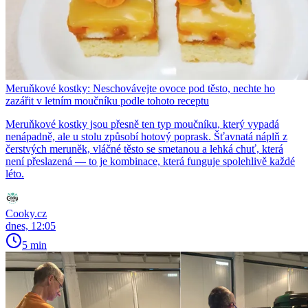
Meruňkové kostky: Neschovávejte ovoce pod těsto, nechte ho
zazářit v letním moučníku podle tohoto receptu
Meruňkové kostky jsou přesně ten typ moučníku, který vypadá
nenápadně, ale u stolu způsobí hotový poprask. Šťavnatá náplň z
čerstvých meruněk, vláčné těsto se smetanou a lehká chuť, která
není přeslazená — to je kombinace, která funguje spolehlivě každé
léto.
Cooky.cz
dnes, 12:05
5 min