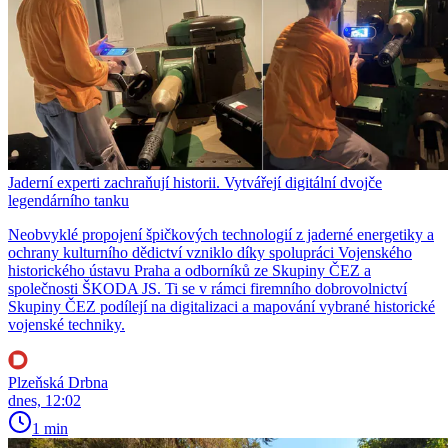
Jaderní experti zachraňují historii. Vytvářejí digitální dvojče
legendárního tanku
Neobvyklé propojení špičkových technologií z jaderné energetiky a
ochrany kulturního dědictví vzniklo díky spolupráci Vojenského
historického ústavu Praha a odborníků ze Skupiny ČEZ a
společnosti ŠKODA JS. Ti se v rámci firemního dobrovolnictví
Skupiny ČEZ podílejí na digitalizaci a mapování vybrané historické
vojenské techniky.
Plzeňská Drbna
dnes, 12:02
1 min