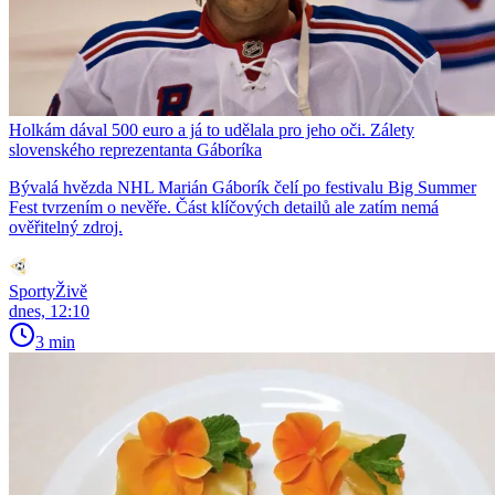
Holkám dával 500 euro a já to udělala pro jeho oči. Zálety
slovenského reprezentanta Gáboríka
Bývalá hvězda NHL Marián Gáborík čelí po festivalu Big Summer
Fest tvrzením o nevěře. Část klíčových detailů ale zatím nemá
ověřitelný zdroj.
SportyŽivě
dnes, 12:10
3 min