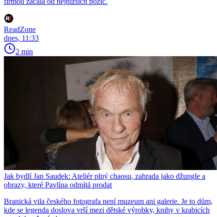
firmou začala od nejnižších pozic.
ReadZone
dnes, 11:33
2 min
Jak bydlí Jan Saudek: Ateliér plný chaosu, zahrada jako džungle a
obrazy, které Pavlína odmítá prodat
Branická vila českého fotografa není muzeum ani galerie. Je to dům,
kde se legenda doslova vrší mezi dětské výrobky, knihy v krabicích