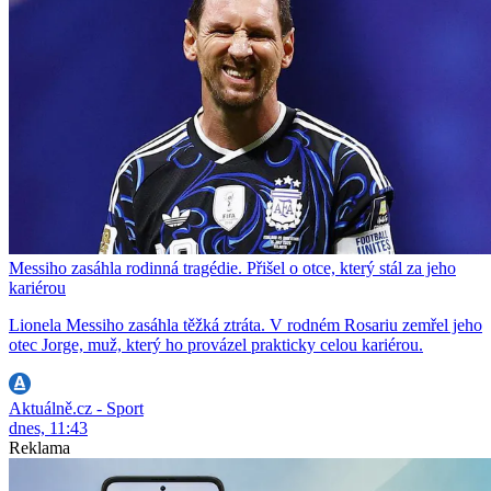
Messiho zasáhla rodinná tragédie. Přišel o otce, který stál za jeho
kariérou
Lionela Messiho zasáhla těžká ztráta. V rodném Rosariu zemřel jeho
otec Jorge, muž, který ho provázel prakticky celou kariérou.
Aktuálně.cz - Sport
dnes, 11:43
Reklama