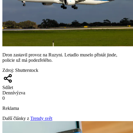
Dron zastavil provoz na Ruzyni. Letadlo muselo přistát jinde,
policie už má podezřelého.
Zdroj
:
Shutterstock
Sdílet
Denní
výzva
0
Reklama
Další články z
Trendy svět