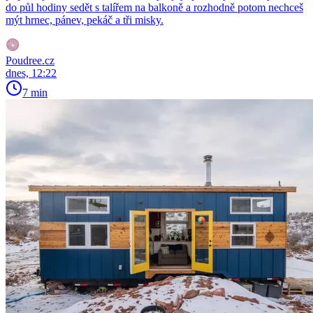
do půl hodiny sedět s talířem na balkoně a rozhodně potom nechceš
mýt hrnec, pánev, pekáč a tři misky.
Poudree.cz
dnes, 12:22
7 min