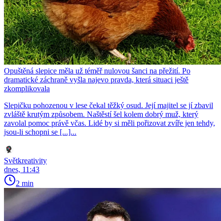
Opuštěná slepice měla už téměř nulovou šanci na přežití. Po
dramatické záchraně vyšla najevo pravda, která situaci ještě
zkomplikovala
Slepičku pohozenou v lese čekal těžký osud. Její majitel se jí zbavil
zvláště krutým způsobem. Naštěstí šel kolem dobrý muž, který
zavolal pomoc právě včas. Lidé by si měli pořizovat zvíře jen tehdy,
jsou-li schopni se [...]...
Světkreativity
dnes, 11:43
2 min