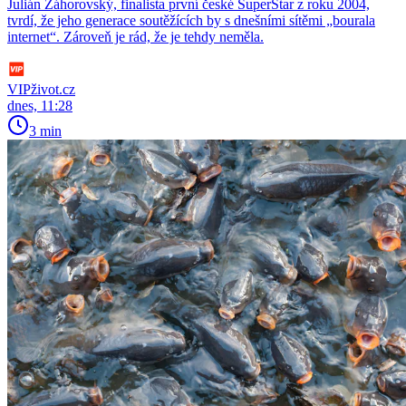
Julián Záhorovský, finalista první české SuperStar z roku 2004,
tvrdí, že jeho generace soutěžících by s dnešními sítěmi „bourala
internet“. Zároveň je rád, že je tehdy neměla.
VIPživot.cz
dnes, 11:28
3 min