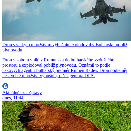
Dron s velkým množstvím výbušnin explodoval v Bulharsku poblíž
plynovodu
Dron v sobotu vnikl z Rumunska do bulharského vzdušného
prostoru a explodoval poblíž plynovodu. Oznámil to podle
tiskových agentur bulharský premiér Rumen Radev. Dron podle něj
nesl velké množství výbušnin, píše agentura DPA.
Aktuálně.cz - Zprávy
dnes, 11:44