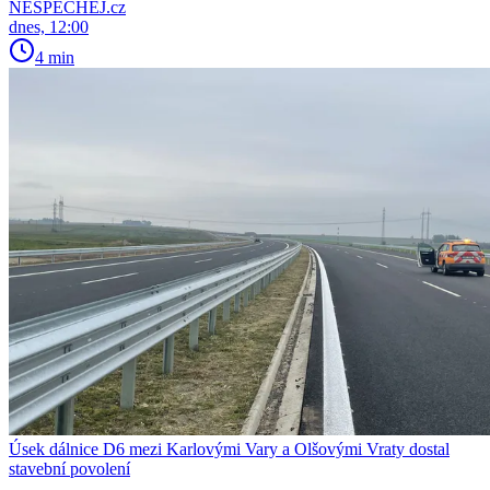
NESPECHEJ.cz
dnes, 12:00
4 min
Úsek dálnice D6 mezi Karlovými Vary a Olšovými Vraty dostal
stavební povolení