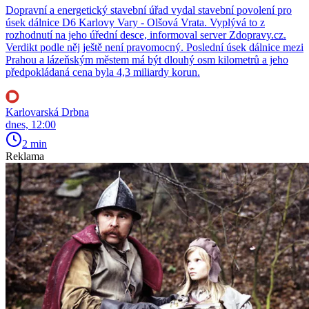
Dopravní a energetický stavební úřad vydal stavební povolení pro
úsek dálnice D6 Karlovy Vary - Olšová Vrata. Vyplývá to z
rozhodnutí na jeho úřední desce, informoval server Zdopravy.cz.
Verdikt podle něj ještě není pravomocný. Poslední úsek dálnice mezi
Prahou a lázeňským městem má být dlouhý osm kilometrů a jeho
předpokládaná cena byla 4,3 miliardy korun.
Karlovarská Drbna
dnes, 12:00
2 min
Reklama