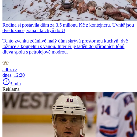
Rodina si postavila dům za 3,5 milionu Kč z kontejneru. Uvnitř jsou
dvě ložnice, vana i kuchyň do U
Tento zvenku zdánlivě malý dům skrývá prostornou kuchyň, dvě
ložnice a koupelnu s vanou. Interiér je laděn do přírodních tónů
dřeva spolu s petrolejově modrou.
adbz.cz
dnes, 12:20
3 min
Reklama