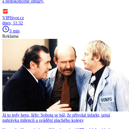
a nedokončené obrazy.
VIPživot.cz
dnes, 11:32
3 min
Reklama
Já to tedy beru, šéfe: Sobota se bál, že přivolal infarkt, tajná
nahrávka milenců a svádění plachého kolegy