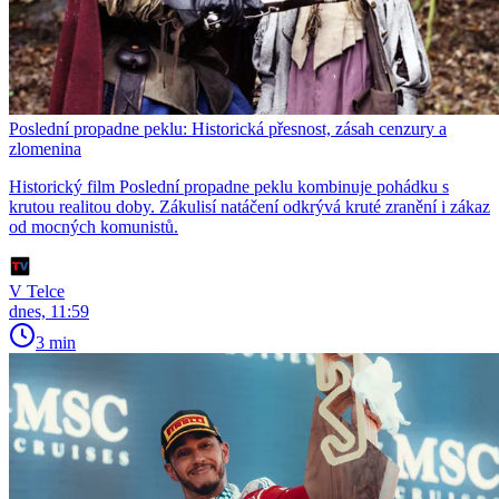
Poslední propadne peklu: Historická přesnost, zásah cenzury a
zlomenina
Historický film Poslední propadne peklu kombinuje pohádku s
krutou realitou doby. Zákulisí natáčení odkrývá kruté zranění i zákaz
od mocných komunistů.
V Telce
dnes, 11:59
3 min