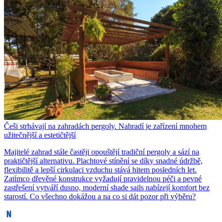
Češi strhávají na zahradách pergoly. Nahradí je zařízení mnohem
užitečnější a estetičtější
Majitelé zahrad stále častěji opouštějí tradiční pergoly a sází na
praktičtější alternativu. Plachtové stínění se díky snadné údržbě,
flexibilitě a lepší cirkulaci vzduchu stává hitem posledních let.
Zatímco dřevěné konstrukce vyžadují pravidelnou péči a pevné
zastřešení vytváří dusno, moderní shade sails nabízejí komfort bez
starostí. Co všechno dokážou a na co si dát pozor při výběru?