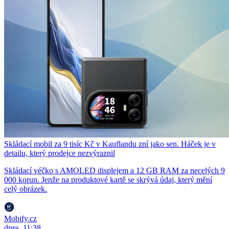
Skládací mobil za 9 tisíc Kč v Kauflandu zní jako sen. Háček je v
detailu, který prodejce nezvýraznil
Skládací véčko s AMOLED displejem a 12 GB RAM za necelých 9
000 korun. Jenže na produktové kartě se skrývá údaj, který mění
celý obrázek.
Mobify.cz
dnes, 11:38