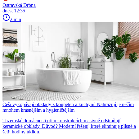
Ostravská Drbna
dnes, 12:35
2 min
Češi vykopávají obklady z koupelen a kuchyní. Nahrazují je něčím
mnohem krásnějším a hygieničtějším
Tuzemské domácnosti při rekonstrukcích masivně odstraňují
keramické obklady. Důvod? Moderní řešení, které eliminuje plísně a
šetří hodiny úklidu.