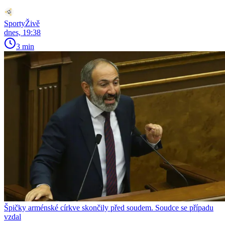
SportyŽivě
dnes, 19:38
3 min
Špičky arménské církve skončily před soudem. Soudce se případu
vzdal