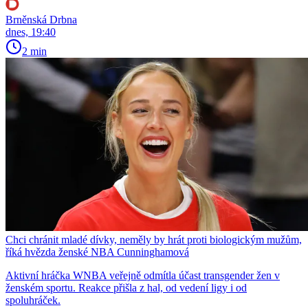
Brněnská Drbna
dnes, 19:40
2 min
Chci chránit mladé dívky, neměly by hrát proti biologickým mužům,
říká hvězda ženské NBA Cunninghamová
Aktivní hráčka WNBA veřejně odmítla účast transgender žen v
ženském sportu. Reakce přišla z hal, od vedení ligy i od
spoluhráček.