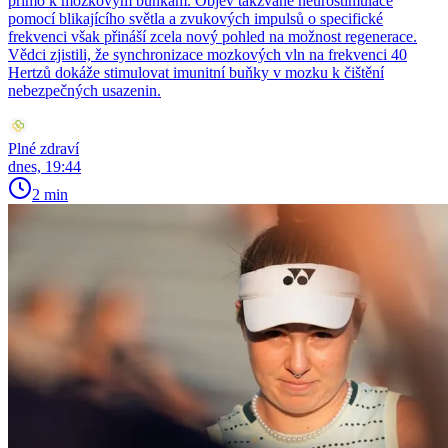
přímo k mozkovým buňkám. Objev takzvané neurostimulace
pomocí blikajícího světla a zvukových impulsů o specifické
frekvenci však přináší zcela nový pohled na možnost regenerace.
Vědci zjistili, že synchronizace mozkových vln na frekvenci 40
Hertzů dokáže stimulovat imunitní buňky v mozku k čištění
nebezpečných usazenin.
Plné zdraví
dnes, 19:44
2 min