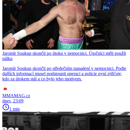
Jaromír Soukup skončil po útoku v nemocnici. Útočníci měli použít
pálku
Jaromír Soukup skončil po středečním napadení v nemocnici. Podle
dalších informací musel podstoupit operaci a policie nyní zjišťuje,
kdo za útokem stál a co bylo jeho motivem.
MMAMAG.cz
dnes, 23:09
1 min