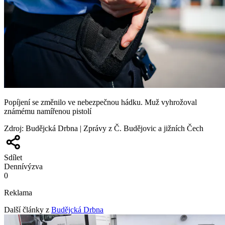
Popíjení se změnilo ve nebezpečnou hádku. Muž vyhrožoval
známému namířenou pistolí
Zdroj
:
Budějcká Drbna | Zprávy z Č. Budějovic a jižních Čech
Sdílet
Denní
výzva
0
Reklama
Další články z
Budějcká Drbna