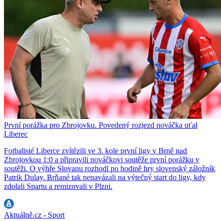
První porážka pro Zbrojovku. Povedený rozjezd nováčka uťal
Liberec
Fotbalisté Liberce zvítězili ve 3. kole první ligy v Brně nad
Zbrojovkou 1:0 a připravili nováčkovi soutěže první porážku v
soutěži. O výhře Slovanu rozhodl po hodině hry slovenský záložník
Patrik Dulay. Brňané tak nenavázali na výtečný start do ligy, kdy
zdolali Spartu a remizovali v Plzni.
Aktuálně.cz - Sport