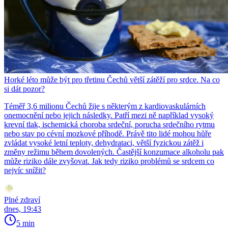
Horké léto může být pro třetinu Čechů větší zátěží pro srdce. Na co
si dát pozor?
Téměř 3,6 milionu Čechů žije s některým z kardiovaskulárních
onemocnění nebo jejich následky. Patří mezi ně například vysoký
krevní tlak, ischemická choroba srdeční, porucha srdečního rytmu
nebo stav po cévní mozkové příhodě. Právě tito lidé mohou hůře
zvládat vysoké letní teploty, dehydrataci, větší fyzickou zátěž i
změny režimu během dovolených. Častější konzumace alkoholu pak
může riziko dále zvyšovat. Jak tedy riziko problémů se srdcem co
nejvíc snížit?
Plné zdraví
dnes, 19:43
5 min