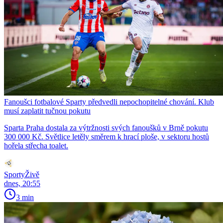
Fanoušci fotbalové Sparty předvedli nepochopitelné chování. Klub
musí zaplatit tučnou pokutu
Sparta Praha dostala za výtržnosti svých fanoušků v Brně pokutu
300 000 Kč. Světlice letěly směrem k hrací ploše, v sektoru hostů
hořela střecha toalet.
SportyŽivě
dnes, 20:55
3 min