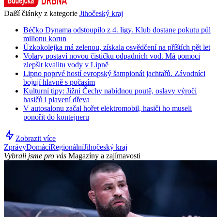
Další články z kategorie
Jihočeský kraj
Béčko Dynama odstoupilo z 4. ligy. Klub dostane pokutu půl
milionu korun
Úzkokolejka má zelenou, získala osvědčení na příštích pět let
Volary postaví novou čističku odpadních vod. Má pomoci
zlepšit kvalitu vody v Lipně
Lipno poprvé hostí evropský šampionát jachtařů. Závodníci
bojují hlavně s počasím
Kulturní tipy: Jižní Čechy nabídnou poutě, oslavy výročí
hasičů i plavení dřeva
V autosalonu začal hořet elektromobil, hasiči ho museli
ponořit do kontejneru
Zobrazit více
Zprávy
Domácí
Regionální
Jihočeský kraj
Vybrali jsme pro vás
Magazíny a zajímavosti