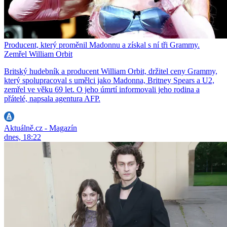
Producent, který proměnil Madonnu a získal s ní tři Grammy.
Zemřel William Orbit
Britský hudebník a producent William Orbit, držitel ceny Grammy,
který spolupracoval s umělci jako Madonna, Britney Spears a U2,
zemřel ve věku 69 let. O jeho úmrtí informovali jeho rodina a
přátelé, napsala agentura AFP.
Aktuálně.cz - Magazín
dnes, 18:22