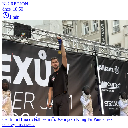
Náš REGION
dnes, 18:50
1 min
Centrum Brna ovládli šermíři. Jsem jako Kung Fu Panda, řekl
čerstvý mistr světa