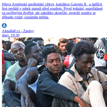
Hlava Arménské apoštolské církve, katolikos Garegin II., a dalších
šest prelátů v pátek stanuli před soudem. První jednání, uspořádané
za zavřenými dveřmi, ale zakrátko skončilo, protože soudce se
případu vzdal, oznámila média.
Aktuálně.cz - Zprávy
dnes, 19:30