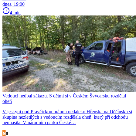
dnes, 19:00
4 min
Vedoucí nedbal zákazu. S dětmi si v Českém Švýcarsku rozdělal
oheň
V jeskyni pod Pravčickou bránou nedaleko Hřenska na Děčínsku si
skupina nezletilých s vedoucím rozdělala oheň, který při odchodu
neuhasila. V národním parku České…