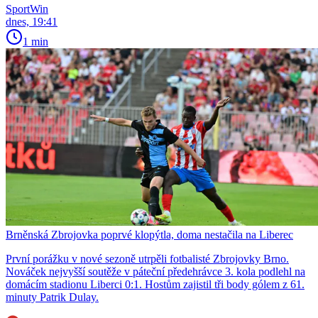
SportWin
dnes, 19:41
1 min
Brněnská Zbrojovka poprvé klopýtla, doma nestačila na Liberec
První porážku v nové sezoně utrpěli fotbalisté Zbrojovky Brno.
Nováček nejvyšší soutěže v páteční předehrávce 3. kola podlehl na
domácím stadionu Liberci 0:1. Hostům zajistil tři body gólem z 61.
minuty Patrik Dulay.