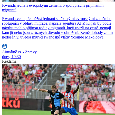
Rwanda jedná s evropskými zeměmi o spolupráci s přijímáním
migrantů
Rwanda vede předběžná jednání s některými evropskými zeměmi o
spolupráci v oblasti migrace, napsala agentura AFP. Kigali by podle
návrhu mohlo přijímat rodiny migrantů, kteří uvízli na cestě, nemají
kam jít nebo jsou z různých důvodů v ohrožení. Země dohody zatím
nedosáhly, uvedla mluvčí rwandské vlády Yolande Makoloová.
Aktuálně.cz - Zprávy
dnes, 19:30
Reklama