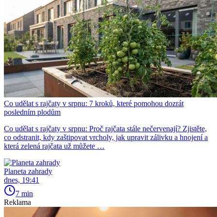
Co udělat s rajčaty v srpnu: 7 kroků, které pomohou dozrát
posledním plodům
Co udělat s rajčaty v srpnu: Proč rajčata stále nečervenají? Zjistěte,
co odstranit, kdy zaštipovat vrcholy, jak upravit zálivku a hnojení a
která zelená rajčata už můžete …
Planeta zahrady
dnes, 19:41
7 min
Reklama