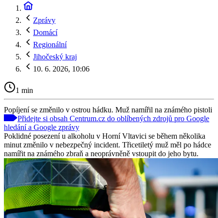
Zprávy
Domácí
Regionální
Jihočeský kraj
10. 6. 2026, 10:06
1 min
Popíjení se změnilo v ostrou hádku. Muž namířil na známého pistoli
Přidejte si obsah Centrum.cz do oblíbených zdrojů pro Google
hledání a Google zprávy
Poklidné posezení u alkoholu v Horní Vltavici se během několika
minut změnilo v nebezpečný incident. Třicetiletý muž měl po hádce
namířit na známého zbraň a neoprávněně vstoupit do jeho bytu.