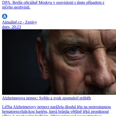
DPA. Berlín oficiálně Moskvu v souvislosti s tímto případem z
ničeho neobvinil.
Aktuálně.cz - Zprávy
dnes, 20:23
Alzheimerova nemoc: Světlo a zvuk zpomalují průběh
Léčba Alzheimerovy nemoci narážela dlouhá léta na neprostupnou
hematoencefalickou bariéru, která bránila většině léků proniknout