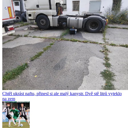
Chtěl ukrást naftu, přinesl si ale malý kanystr. Dvě stě litrů vyteklo
na zem