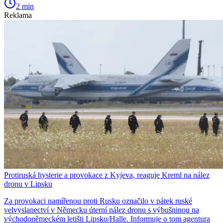
2 min
Reklama
Protiruská hysterie a provokace z Kyjeva, reaguje Kreml na nález
dronu v Lipsku
Za provokaci namířenou proti Rusku označilo v pátek ruské
velvyslanectví v Německu úterní nález dronu s výbušninou na
východoněmeckém letišti Lipsko/Halle. Informuje o tom agentura