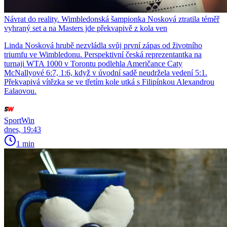
Návrat do reality. Wimbledonská šampionka Nosková ztratila téměř
vyhraný set a na Masters jde překvapivě z kola ven
Linda Nosková hrubě nezvládla svůj první zápas od životního
triumfu ve Wimbledonu. Perspektivní česká reprezentantka na
turnaji WTA 1000 v Torontu podlehla Američance Caty
McNallyové 6:7, 1:6, když v úvodní sadě neudržela vedení 5:1.
Překvapivá vítězka se ve třetím kole utká s Filipínkou Alexandrou
Ealaovou.
SportWin
dnes, 19:43
1 min