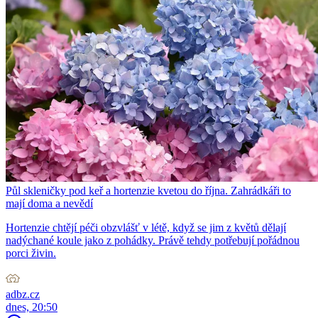
Půl skleničky pod keř a hortenzie kvetou do října. Zahrádkáři to
mají doma a nevědí
Hortenzie chtějí péči obzvlášť v létě, když se jim z květů dělají
nadýchané koule jako z pohádky. Právě tehdy potřebují pořádnou
porci živin.
adbz.cz
dnes, 20:50