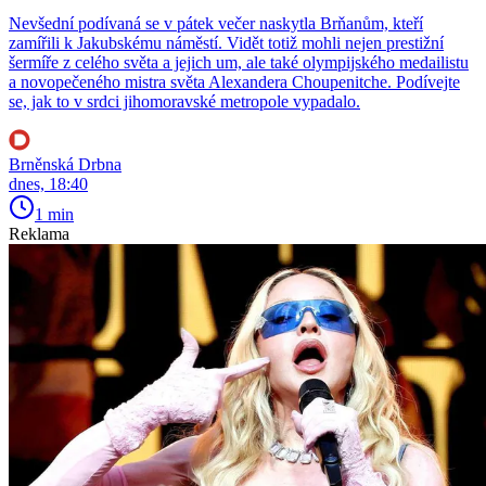
Nevšední podívaná se v pátek večer naskytla Brňanům, kteří
zamířili k Jakubskému náměstí. Vidět totiž mohli nejen prestižní
šermíře z celého světa a jejich um, ale také olympijského medailistu
a novopečeného mistra světa Alexandera Choupenitche. Podívejte
se, jak to v srdci jihomoravské metropole vypadalo.
Brněnská Drbna
dnes, 18:40
1 min
Reklama