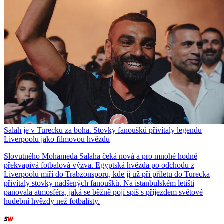
Salah je v Turecku za boha. Stovky fanoušků přivítaly legendu
Liverpoolu jako filmovou hvězdu
Slovutného Mohameda Salaha čeká nová a pro mnohé hodně
překvapivá fotbalová výzva. Egyptská hvězda po odchodu z
Liverpoolu míří do Trabzonsporu, kde ji už při příletu do Turecka
přivítaly stovky nadšených fanoušků. Na istanbulském letišti
panovala atmosféra, jaká se běžně pojí spíš s příjezdem světové
hudební hvězdy než fotbalisty.