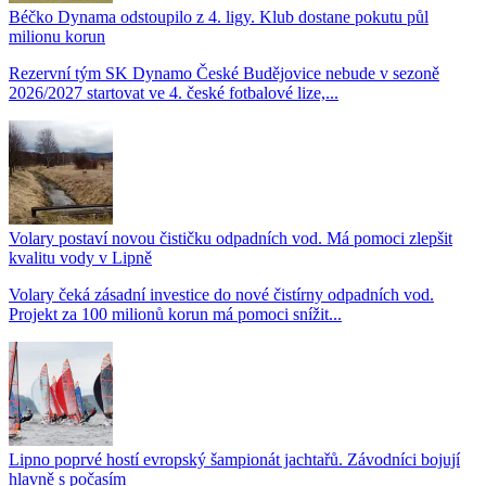
Béčko Dynama odstoupilo z 4. ligy. Klub dostane pokutu půl
milionu korun
Rezervní tým SK Dynamo České Budějovice nebude v sezoně
2026/2027 startovat ve 4. české fotbalové lize,...
Volary postaví novou čističku odpadních vod. Má pomoci zlepšit
kvalitu vody v Lipně
Volary čeká zásadní investice do nové čistírny odpadních vod.
Projekt za 100 milionů korun má pomoci snížit...
Lipno poprvé hostí evropský šampionát jachtařů. Závodníci bojují
hlavně s počasím