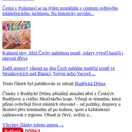
Černá v Pošumaví se na týden proměnila v centrum světového
mládežnického jachtingu. Na historicky prvním...
Kulturní tipy: Jižní Čechy nabídnou poutě, oslavy výročí hasičů i
plavení dřeva
Další srpnový víkend na jihu Čech nabídne tradiční poutě ve
Strunkovicích nad Blanicí, Volyni nebo Vacově....
Tento článek byl publikován ze zdrojů
Budějcká Drbna
Články z Budějcké Drbny přinášejí aktuální dění z Českých
Budějovic a celého Jihočeského kraje. Věnují se tématům, která
přímo ovlivňují život místních obyvatel – od politiky, dopravy a
školství přes kriminalitu až po kulturu, sport a každodenní
zajímavosti z regionu. Obsah je čtivý, svižný a...
Všechny články tohoto autora →