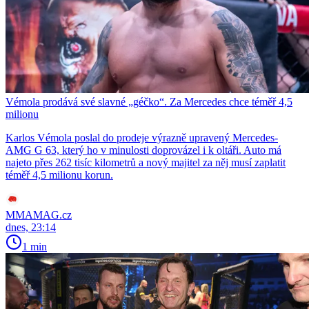
Vémola prodává své slavné „géčko“. Za Mercedes chce téměř 4,5
milionu
Karlos Vémola poslal do prodeje výrazně upravený Mercedes-
AMG G 63, který ho v minulosti doprovázel i k oltáři. Auto má
najeto přes 262 tisíc kilometrů a nový majitel za něj musí zaplatit
téměř 4,5 milionu korun.
MMAMAG.cz
dnes, 23:14
1 min