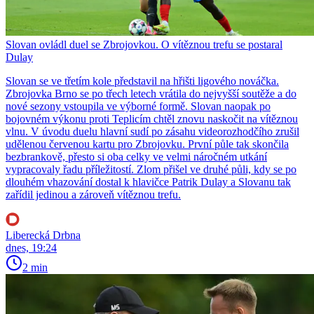
Slovan ovládl duel se Zbrojovkou. O vítěznou trefu se postaral
Dulay
Slovan se ve třetím kole představil na hřišti ligového nováčka.
Zbrojovka Brno se po třech letech vrátila do nejvyšší soutěže a do
nové sezony vstoupila ve výborné formě. Slovan naopak po
bojovném výkonu proti Teplicím chtěl znovu naskočit na vítěznou
vlnu. V úvodu duelu hlavní sudí po zásahu videorozhodčího zrušil
udělenou červenou kartu pro Zbrojovku. První půle tak skončila
bezbrankově, přesto si oba celky ve velmi náročném utkání
vypracovaly řadu příležitostí. Zlom přišel ve druhé půli, kdy se po
dlouhém vhazování dostal k hlavičce Patrik Dulay a Slovanu tak
zařídil jedinou a zároveň vítěznou trefu.
Liberecká Drbna
dnes, 19:24
2 min