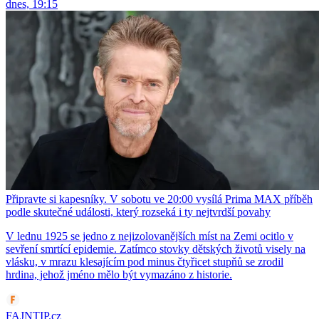
dnes, 19:15
Připravte si kapesníky. V sobotu ve 20:00 vysílá Prima MAX příběh
podle skutečné události, který rozseká i ty nejtvrdší povahy
V lednu 1925 se jedno z nejizolovanějších míst na Zemi ocitlo v
sevření smrtící epidemie. Zatímco stovky dětských životů visely na
vlásku, v mrazu klesajícím pod minus čtyřicet stupňů se zrodil
hrdina, jehož jméno mělo být vymazáno z historie.
FAJNTIP.cz