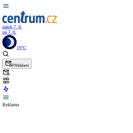
pátek 7. 8.
pá 7. 8.
19°C
Přihlášení
Reklama