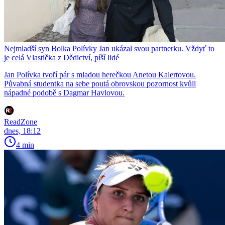
Nejmladší syn Bolka Polívky Jan ukázal svou partnerku. Vždyť to
je celá Vlastička z Dědictví, píší lidé
Jan Polívka tvoří pár s mladou herečkou Anetou Kalertovou.
Půvabná studentka na sebe poutá obrovskou pozornost kvůli
nápadné podobě s Dagmar Havlovou.
ReadZone
dnes, 18:12
4 min