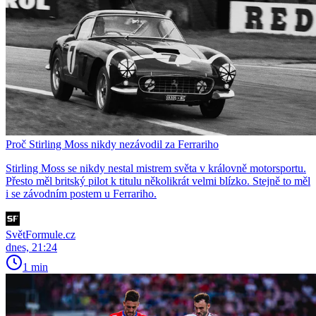
Proč Stirling Moss nikdy nezávodil za Ferrariho
Stirling Moss se nikdy nestal mistrem světa v královně motorsportu.
Přesto měl britský pilot k titulu několikrát velmi blízko. Stejně to měl
i se závodním postem u Ferrariho.
SvětFormule.cz
dnes, 21:24
1 min